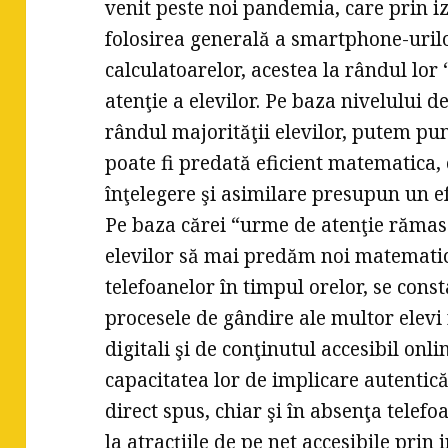
venit peste noi pandemia, care prin iz
folosirea generală a smartphone-urilor
calculatoarelor, acestea la rândul lor 
atenţie a elevilor. Pe baza nivelului de
rândul majorităţii elevilor, putem pu
poate fi predată eficient matematica, 
înţelegere şi asimilare presupun un ef
Pe baza cărei “urme de atenţie rămasă
elevilor să mai predăm noi matematică
telefoanelor în timpul orelor, se cons
procesele de gândire ale multor elevi
digitali şi de conţinutul accesibil onli
capacitatea lor de implicare autentică
direct spus, chiar şi în absenţa telefo
la atracţiile de pe net accesibile pri