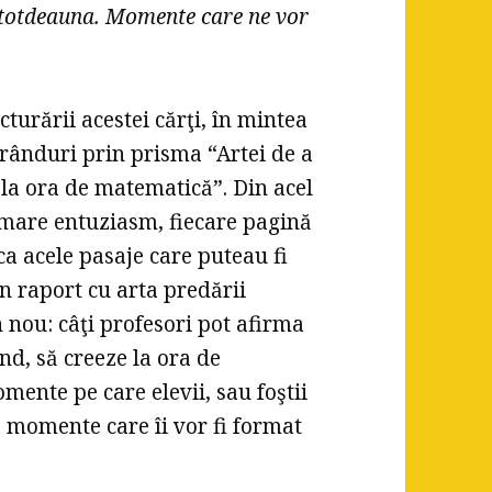
 totdeauna. Momente care ne vor
turării acestei cărţi, în mintea
e rânduri prin prisma “Artei de a
 la ora de matematică”. Din acel
mare entuziasm, fiecare pagină
ca acele pasaje care puteau fi
 în raport cu arta predării
 nou: câţi profesori pot afirma
nd, să creeze la ora de
nte pe care elevii, sau foştii
, momente care îi vor fi format