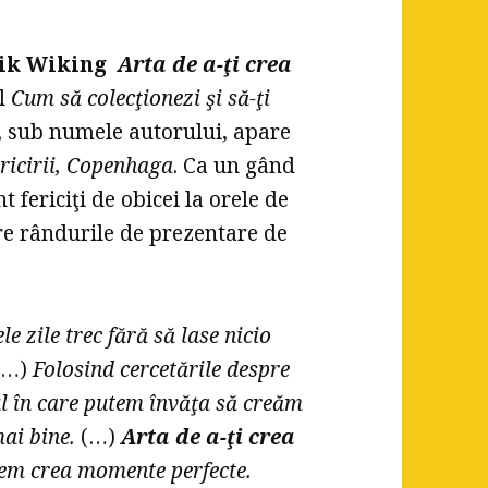
ik Wiking
Arta de a-ţi crea
ul
Cum să colecţionezi şi să-ţi
ă, sub numele autorului, apare
ericirii, Copenhaga
. Ca un gând
t fericiţi de obicei la orele de
re rândurile de prezentare de
le zile trec fără să lase nicio
(…)
Folosind cercetările despre
l în care putem învăţa să creăm
mai bine.
(…)
Arta de a-ţi crea
em crea momente perfecte.