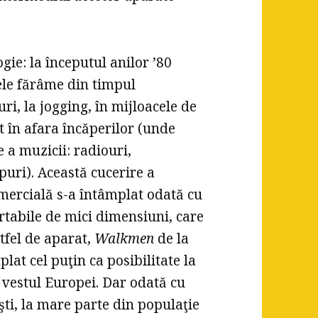
ie: la începutul anilor ’80
mele fărâme din timpul
ri, la jogging, în mijloacele de
t în afara încăperilor (unde
 a muzicii: radiouri,
uri). Această cucerire a
mercială s-a întâmplat odată cu
rtabile de mici dimensiuni, care
tfel de aparat,
Walkmen
de la
lat cel puţin ca posibilitate la
n vestul Europei. Dar odată cu
şti, la mare parte din populaţie