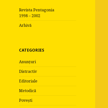
c
Revista Pentagonia
h
1998 – 2002
f
o
Arhivă
r
:
CATEGORIES
Anunțuri
Distractiv
Editoriale
Metodică
Povești