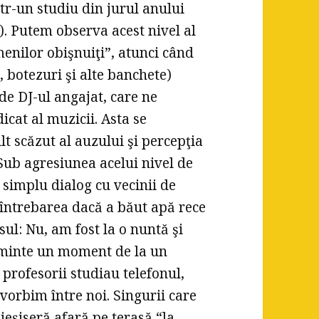
ntr-un studiu din jurul anului
. Putem observa acest nivel al
enilor obişnuiţi”, atunci când
, botezuri şi alte banchete)
de DJ-ul angajat, care ne
icat al muzicii. Asta se
t scăzut al auzului şi percepţia
 Sub agresiunea acelui nivel de
 simplu dialog cu vecinii de
 întrebarea dacă a băut apă rece
sul: Nu, am fost la o nuntă şi
n minte un moment de la un
 profesorii studiau telefonul,
vorbim între noi. Singurii care
ieşiseră afară pe terasă “la