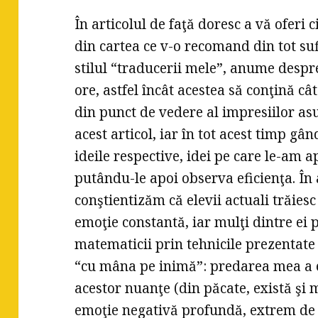
În articolul de faţă doresc a vă oferi 
din cartea ce v-o recomand din tot sufle
stilul “traducerii mele”, anume desp
ore, astfel încât acestea să conţină c
din punct de vedere al impresiilor asu
acest articol, iar în tot acest timp gâ
ideile respective, idei pe care le-am a
putându-le apoi observa eficienţa. În 
conştientizăm că elevii actuali trăiesc
emoţie constantă, iar mulţi dintre ei p
matematicii prin tehnicile prezentate 
“cu mâna pe inimă”: predarea mea a e
acestor nuanţe (din păcate, există şi m
emoţie negativă profundă, extrem de