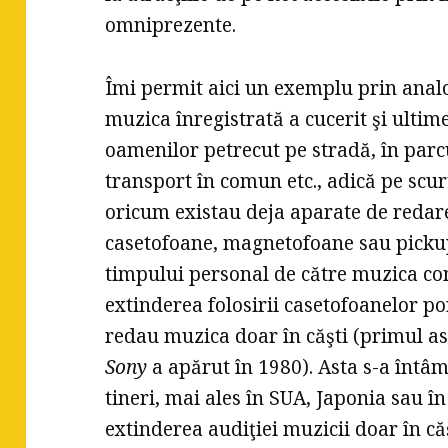
omniprezente.
Îmi permit aici un exemplu prin analog
muzica înregistrată a cucerit şi ulti
oamenilor petrecut pe stradă, în parcu
transport în comun etc., adică pe scur
oricum existau deja aparate de redare
casetofoane, magnetofoane sau pickup
timpului personal de către muzica co
extinderea folosirii casetofoanelor po
redau muzica doar în căşti (primul as
Sony
a apărut în 1980). Asta s-a întâmp
tineri, mai ales în SUA, Japonia sau î
extinderea audiţiei muzicii doar în că