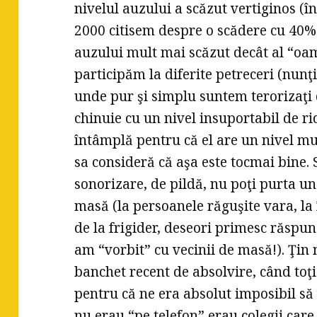
nivelul auzului a scăzut vertiginos (î
2000 citisem despre o scădere cu 40%)
auzului mult mai scăzut decât al “oam
participăm la diferite petreceri (nunţi
unde pur şi simplu suntem terorizaţi 
chinuie cu un nivel insuportabil de rid
întâmplă pentru că el are un nivel mul
sa consideră că aşa este tocmai bine.
sonorizare, de pildă, nu poţi purta un
masă (la persoanele răguşite vara, la
de la frigider, deseori primesc răspun
am “vorbit” cu vecinii de masă!). Ţi
banchet recent de absolvire, când toţi
pentru că ne era absolut imposibil să 
nu erau “pe telefon” erau colegii care 