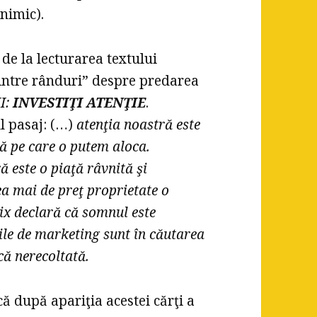
nimic).
 de la lecturarea textului
printre rânduri” despre predarea
I:
INVESTIŢI ATENŢIE
.
l pasaj: (…)
atenţia noastră este
tă pe care o putem aloca.
ă este o piaţă râvnită şi
cea mai de preţ proprietate o
lix declară că somnul este
ile de marketing sunt în căutarea
că nerecoltată.
ă după apariţia acestei cărţi a