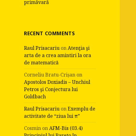
primăvară
RECENT COMMENTS
Raul Prisacariu
on
Atenţia şi
arta de a crea amintiri la ora
de matematică
Corneliu Bratu-Crișan
on
Apostolos Doxiadis – Unchiul
Petros şi Conjectura lui
Goldbach
Raul Prisacariu
on
Exemplu de
activitate de “ziua lui π”
Cosmin
on
AFM-Bis (03.4)
Principiul lui Pareto în