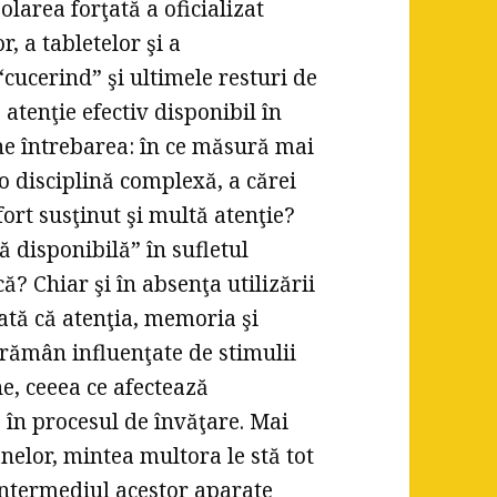
olarea forţată a oficializat
, a tabletelor şi a
“cucerind” şi ultimele resturi de
 atenţie efectiv disponibil în
ne întrebarea: în ce măsură mai
o disciplină complexă, a cărei
ort susţinut şi multă atenţie?
 disponibilă” în sufletul
? Chiar şi în absenţa utilizării
tată că atenţia, memoria şi
 rămân influenţate de stimulii
ne, ceeea ce afectează
 în procesul de învăţare. Mai
anelor, mintea multora le stă tot
n intermediul acestor aparate