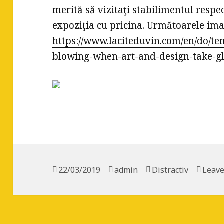
merită să vizitaţi stabilimentul respec
expoziţia cu pricina. Următoarele ima
https://www.laciteduvin.com/en/do/t
blowing-when-art-and-design-take-g
Posted
22/03/2019
Author
admin
Categories
Distractiv
Leav
on