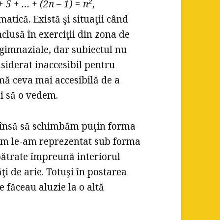
2
+ 5 + … + (2n – 1) = n
,
tică. Există şi situaţii când
lusă în exerciţii din zona de
 gimnaziale, dar subiectul nu
onsiderat inaccesibil pentru
rmă ceva mai accesibilă de a
ţi să o vedem.
e însă să schimbăm puţin forma
cum le-am reprezentat sub forma
pătrate împreună interiorul
ţi de arie. Totuşi în postarea
făceau aluzie la o altă