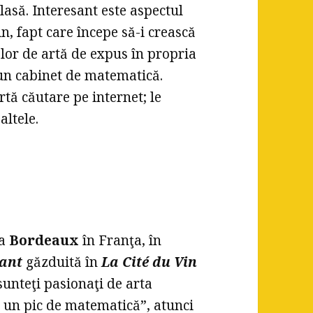
clasă. Interesant este aspectul
in, fapt care începe să-i crească
elor de artă de expus în propria
i un cabinet de matematică.
tă căutare pe internet; le
altele.
la
Bordeaux
în Franţa, în
ant
găzduită în
La Cité du Vin
sunteţi pasionaţi de arta
i un pic de matematică”, atunci