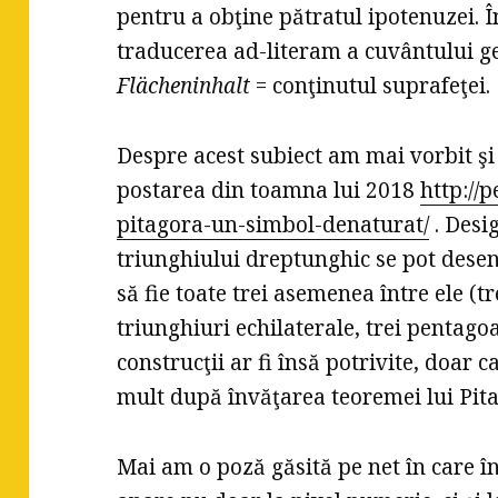
pentru a obţine pătratul ipotenuzei. 
traducerea ad-literam a cuvântului g
Flächeninhalt
= conţinutul suprafeţei.
Despre acest subiect am mai vorbit şi c
postarea din toamna lui 2018
http://
pitagora-un-simbol-denaturat/
. Desig
triunghiului dreptunghic se pot desen
să fie toate trei asemenea între ele (
triunghiuri echilaterale, trei pentagoa
construcţii ar fi însă potrivite, doar c
mult după învăţarea teoremei lui Pit
Mai am o poză găsită pe net în care î