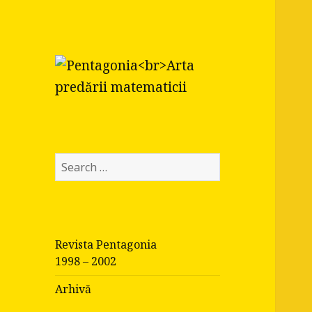
Pentagonia
Arta predării matematicii
S
e
a
r
c
Revista Pentagonia
h
1998 – 2002
f
o
Arhivă
r