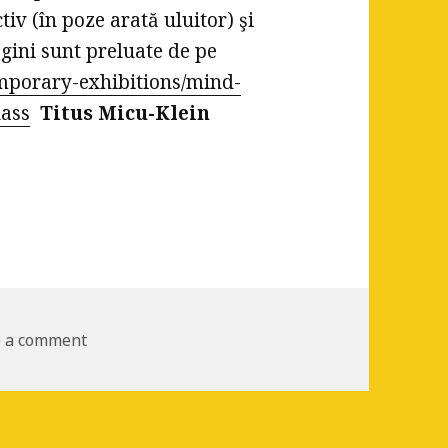
tiv (în poze arată uluitor) şi
gini sunt preluate de pe
emporary-exhibitions/mind-
lass
Titus Micu-Klein
e a comment
on Sticla lui Klein la RENVERSANT în Bordeaux