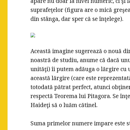
apare nu doar la nivel numeric, ci şi l
suprafeţelor (figura are o mică greşeală
din stânga, dar sper că se înţelege).
Această imagine sugerează o nouă dir
noastră de studiu, anume că dacă unui 
unităţi) îi putem adăuga o lărgire cu 
această lărgire (care este reprezenta
totodată pătrat perfect, atunci obţin
respectă Teorema lui Pitagora. Se înţ
Haideţi să o luăm cătinel.
Suma primelor numere impare este stu