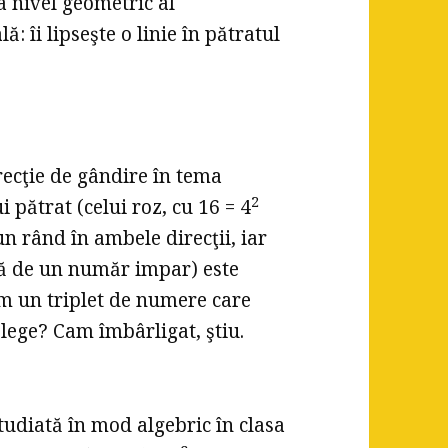
a nivel geometric al
: îi lipseşte o linie în pătratul
ecţie de gândire în tema
2
pătrat (celui roz, cu 16 = 4
un rând în ambele direcţii, iar
tă de un număr impar) este
em un triplet de numere care
elege? Cam îmbârligat, ştiu.
diată în mod algebric în clasa