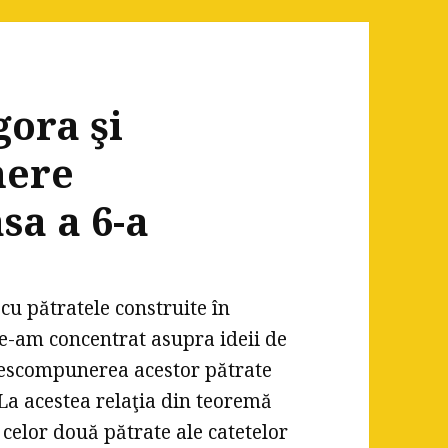
gora şi
mere
sa a 6-a
cu pătratele construite în
ne-am concentrat asupra ideii de
 descompunerea acestor pătrate
. La acestea relaţia din teoremă
celor două pătrate ale catetelor