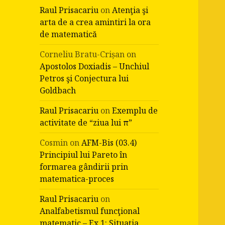
Raul Prisacariu
on
Atenţia şi
arta de a crea amintiri la ora
de matematică
Corneliu Bratu-Crișan
on
Apostolos Doxiadis – Unchiul
Petros şi Conjectura lui
Goldbach
Raul Prisacariu
on
Exemplu de
activitate de “ziua lui π”
Cosmin
on
AFM-Bis (03.4)
Principiul lui Pareto în
formarea gândirii prin
matematica-proces
Raul Prisacariu
on
Analfabetismul funcţional
matematic – Ex.1: Situaţia