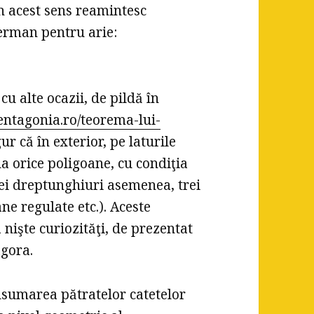
În acest sens reamintesc
erman pentru arie:
u alte ocazii, de pildă în
pentagonia.ro/teorema-lui-
ur că în exterior, pe laturile
a orice poligoane, cu condiţia
trei dreptunghiuri asemenea, trei
ne regulate etc.). Aceste
a nişte curiozităţi, de prezentat
agora.
nsumarea pătratelor catetelor