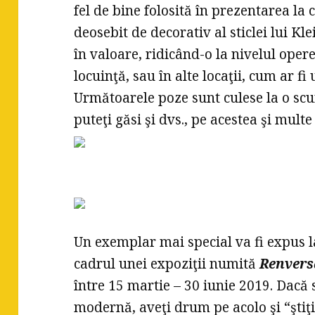
fel de bine folosită în prezentarea la 
deosebit de decorativ al sticlei lui Kle
în valoare, ridicând-o la nivelul oper
locuinţă, sau în alte locaţii, cum ar f
Următoarele poze sunt culese la o scur
puteţi găsi şi dvs., pe acestea şi multe 
Un exemplar mai special va fi expus 
cadrul unei expoziţii numită
Renvers
între 15 martie – 30 iunie 2019. Dacă 
modernă, aveţi drum pe acolo şi “ştiţ