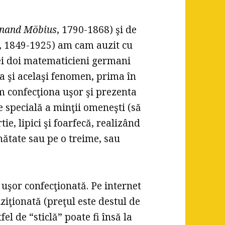
inand Möbius
, 1790-1868) şi de
, 1849-1925) am cam auzit cu
 cei doi matematicieni germani
 şi acelaşi fenomen, prima în
m confecţiona uşor şi prezenta
re specială a minţii omeneşti (să
rtie, lipici şi foarfecă, realizând
umătate sau pe o treime, sau
 uşor confecţionată. Pe internet
ziţionată (preţul este destul de
el de “sticlă” poate fi însă la