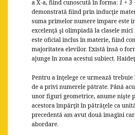
a X-a, fiind cunoscută în forma:
1 + 3 
demonstrată fiind prin inducţie matema
suma primelor numere impare este inc
excelenţă şi olimpiadă la clasele mici
este oficial inclus în materie, fiind c
majoritatea elevilor. Există însă o fo
ajunge în zona acestui subiect. Haide
Pentru a înţelege ce urmează trebui
de a privi numerele pătrate. Până a
unor figuri geometrice, anume nişte 
acestora împărţit în pătrăţele ca unită
precedentă am avut două imagini care 
abordare.