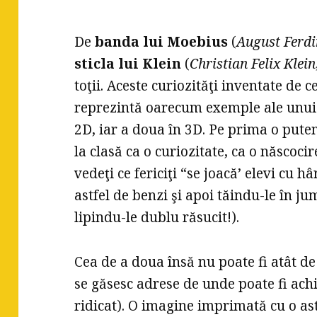
De
banda lui Moebius
(
August Ferd
sticla lui Klein
(
Christian Felix Klein
toţii. Aceste curiozităţi inventate de
reprezintă oarecum exemple ale unuia
2D, iar a doua în 3D. Pe prima o pute
la clasă ca o curiozitate, ca o născoci
vedeţi ce fericiţi “se joacă’ elevi cu hâ
astfel de benzi şi apoi tăindu-le în j
lipindu-le dublu răsucit!).
Cea de a doua însă nu poate fi atât de
se găsesc adrese de unde poate fi achi
ridicat). O imagine imprimată cu o astf