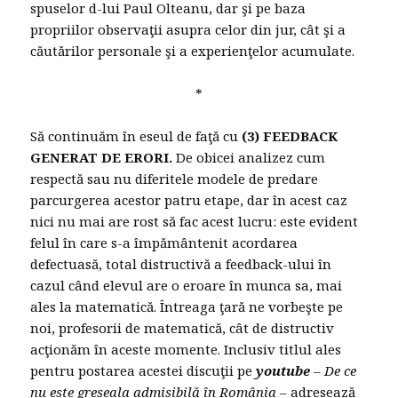
spuselor d-lui Paul Olteanu, dar şi pe baza
propriilor observaţii asupra celor din jur, cât şi a
căutărilor personale şi a experienţelor acumulate.
*
Să continuăm în eseul de faţă cu
(3) FEEDBACK
GENERAT DE ERORI.
De obicei analizez cum
respectă sau nu diferitele modele de predare
parcurgerea acestor patru etape, dar în acest caz
nici nu mai are rost să fac acest lucru: este evident
felul în care s-a împământenit acordarea
defectuasă, total distructivă a feedback-ului în
cazul când elevul are o eroare în munca sa, mai
ales la matematică. Întreaga ţară ne vorbeşte pe
noi, profesorii de matematică, cât de distructiv
acţionăm în aceste momente. Inclusiv titlul ales
pentru postarea acestei discuţii pe
youtube
–
De ce
nu este greșeala admisibilă în România
– adresează