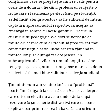
conştincios care se pregăteşte cum se cade pentru
orele de a doua zi), fie când profesorul reuşeşte o
lecţie care-i fascinează pe elevi (sau pe studenţi),
astfel încât atenţa acestora să fie suficient de intens
captată înspre subiectul respectiv, ca aceştia să
“meargă în somn” cu acele gânduri. Practic, la
cursurile de pedagogie Waldorf se vorbeşte de
multe ori despre cum ar trebui să predăm cât mai
captivant lecţiile astfel încât acestea rămână în
mintea lor şi să ajungă “să dospească” în
subconştientul elevilor în timpul nopţii. Dacă se
reuşeşte aşa ceva, atunci sunt şanse mari ca a doua
zi elevii să fie mai bine “aliniaţi” pe lecţia studiată.
Ţin minte cum am venit odată cu o “problemă”
foarte îmbârligată la o clasă de a 9-a, ceva despre
care oricum elevii nu aveau unde căuta după
rezolvare (o şmecherie distractivă care se poate
explica doar prin trecerea în baza 2, sau oricum