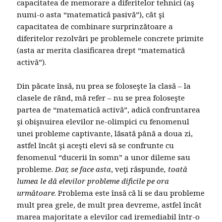
capacitatea de memorare a diferitelor tehnici (aş
numi-o asta “matematică pasivă”), cât şi
capacitatea de combinare surprinzătoare a
diferitelor rezolvări pe problemele concrete primite
(asta ar merita clasificarea drept “matematică
activă”).
Din păcate însă, nu prea se foloseşte la clasă – la
clasele de rând, mă refer – nu se prea foloseşte
partea de “matematică activă”, adică confruntarea
şi obişnuirea elevilor ne-olimpici cu fenomenul
unei probleme captivante, lăsată până a doua zi,
astfel încât şi aceşti elevi să se confrunte cu
fenomenul “ducerii în somn” a unor dileme sau
probleme.
Dar, se face asta
, veţi răspunde
, toată
lumea le dă elevilor probleme dificile pe ora
următoare
. Problema este însă că li se dau probleme
mult prea grele, de mult prea devreme, astfel încât
marea majoritate a elevilor cad iremediabil într-o