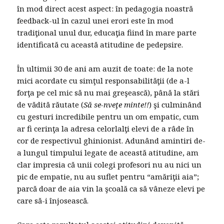
în mod direct acest aspect: în pedagogia noastră
feedback-ul în cazul unei erori este în mod
tradiţional unul dur, educaţia fiind în mare parte
identificată cu această atitudine de pedepsire.
În ultimii 30 de ani am auzit de toate: de la note
mici acordate cu simţul responsabilităţii (de a-l
forţa pe cel mic să nu mai greşească), până la stări
de vădită răutate (
Să se-nveţe minte!!
) şi culminând
cu gesturi incredibile pentru un om empatic, cum
ar fi cerinţa la adresa celorlalţi elevi de a râde în
cor de respectivul ghinionist. Adunând amintiri de-
a lungul timpului legate de această atitudine, am
clar impresia că unii colegi profesori nu au nici un
pic de empatie, nu au suflet pentru “amăriţii aia”;
parcă doar de aia vin la şcoală ca să vâneze elevi pe
care să-i înjosească.