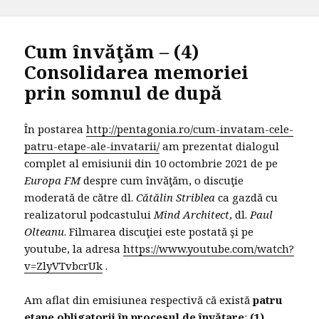
on
Cum învăţăm – (4)
Consolidarea memoriei
prin somnul de după
În postarea
http://pentagonia.ro/cum-invatam-cele-
patru-etape-ale-invatarii/
am prezentat dialogul
complet al emisiunii din 10 octombrie 2021 de pe
Europa FM
despre cum învăţăm, o discuţie
moderată de către dl.
Cătălin Striblea
ca gazdă cu
realizatorul podcastului
Mind Architect
, dl.
Paul
Olteanu
. Filmarea discuţiei este postată şi pe
youtube, la adresa
https://www.youtube.com/watch?
v=ZlyVTvbcrUk
.
Am aflat din emisiunea respectivă că există
patru
etape obligatorii în procesul de învăţare
:
(1)