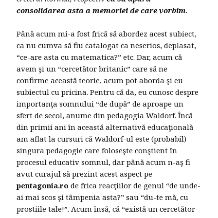
consolidarea asta a memoriei de care vorbim
.
Până acum mi-a fost frică să abordez acest subiect,
ca nu cumva să fiu catalogat ca neserios, deplasat,
“ce-are asta cu matematica?” etc. Dar, acum că
avem şi un “cercetător britanic” care să ne
confirme această teorie, acum pot aborda şi eu
subiectul cu pricina. Pentru că da, eu cunosc despre
importanţa somnului “de după” de aproape un
sfert de secol, anume din pedagogia Waldorf. Încă
din primii ani în această alternativă educaţională
am aflat la cursuri că Waldorf-ul este (probabil)
singura pedagogie care foloseşte conştient în
procesul educativ somnul, dar până acum n-aş fi
avut curajul să prezint acest aspect pe
pentagonia.ro
de frica reacţiilor de genul “de unde-
ai mai scos şi tâmpenia asta?” sau “du-te mă, cu
prostiile tale!”. Acum însă, că “există un cercetător