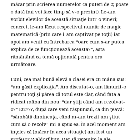
măcar prin scrierea numerelor ca puteri de 2; poate
o dată îmi voi face timp să v-o prezint). Le-am
vorbit elevilor de această situaţie într-o vineri;
concret, le-am făcut respectivul număr de magie
matematică (prin care i-am captivat pe toţii) iar
apoi am venit cu întrebarea “oare cum s-ar putea
explica de ce funcţionează aceasta?”, asta
rămânând ca temă opţională pentru ora
următoare.
Luni, cea mai bună elevă a clasei era cu mâna sus:
“am găsit explicaţia”. Am discutat-o, am lămurit-o
pentru toţi şi părea că totul este clar, când fata a
ridicat mâna din nou: “dar ştiţi când am rezolvat-
o?” Eu:???, după care veni răspunsul, ca din ţeavă:
“sâmbătă dimineaţa, când m-am trezit am ştiut
cum să o rezolv” mi-a spus ea. În acel moment am
înţeles că (măcar în acea situaţie) am fost un
profesor Waldorf bun. Dar să revenim la ale