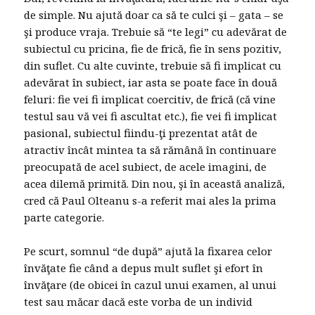
de simple. Nu ajută doar ca să te culci şi – gata – se
şi produce vraja. Trebuie să “te legi” cu adevărat de
subiectul cu pricina, fie de frică, fie în sens pozitiv,
din suflet. Cu alte cuvinte, trebuie să fi implicat cu
adevărat în subiect, iar asta se poate face în două
feluri: fie vei fi implicat coercitiv, de frică (că vine
testul sau vă vei fi ascultat etc.), fie vei fi implicat
pasional, subiectul fiindu-ţi prezentat atât de
atractiv încât mintea ta să rămână în continuare
preocupată de acel subiect, de acele imagini, de
acea dilemă primită. Din nou, şi în această analiză,
cred că Paul Olteanu s-a referit mai ales la prima
parte categorie.
Pe scurt, somnul “de după” ajută la fixarea celor
învăţate fie când a depus mult suflet şi efort în
învăţare (de obicei în cazul unui examen, al unui
test sau măcar dacă este vorba de un individ