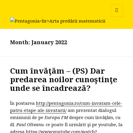
Pentagonia
MENU
AND
WIDGETS
Month:
January 2022
Cum învăţăm – (PS) Dar
predarea noilor cunoştinţe
unde se încadrează?
În postarea
http://pentagonia.ro/cum-invatam-cele-
patru-etape-ale-invatarii/
am prezentat dialogul
emisiunii de pe
Europa FM
despre cum învăţăm, cu
dl.
Paul Olteanu
. ce poate fi urmărit şi pe youtube, la
adresa
https://www.youtube.com/watch?