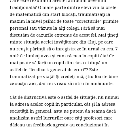
Care este rezultatul acestei atitudini devenită
tradiţională? O mare parte dintre elevi vin la orele
de matematică din start blocaţi, traumatizaţi la
maxim la nivel psihic de toate “corecturile” primite
personal sau văzute la alţi colegi. Fără să mai
discutăm de cazurile extreme de acest fel. Mai ţineţi
minte situaţia acelei invăţătoare din Cluj, pe care
au reuşit părinţii să o înregistreze în urmă cu cca. 7
ani? Ce limbaj avea şi cum răcnea la copiii ăia! Ce
mai poate să facă un copil din clasa ei după un
astfel de “feedback generat de erori”? Este
traumatizat pe viaţă! Şi credeţi-mă, ştiu foarte bine
ce susţin aici, dar nu vreau să intru în amănunte.
Cât de distructivă este o astfel de situaţie, nu numai
la adresa acelor copii în particular, cât şi la adresa
societăţii în general, asta ne putem da seama dacă
analizăm astfel lucrurile: oare câţi profesori care
dădeau un feedback agresiv au concluzionat în