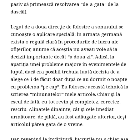
pasiv să primească rezolvarea “de-a gata” de la
dascăl).
Legat de a doua direcţie de folosire a somnului se
cunoaşte o aplicare specială: în armata germană
exista o regulă clară în procedurile de lucru ale
ofiţerilor, anume că aceştia nu aveau voie să ia
decizii importante decât “a doua zi”. Adică, la
apariţia unei probleme majore în evenimentele de
luptă, dacă era posibil trebuia luată decizia de a
alege ce-i de făcut doar după ce au dormit o noapte
cu problema “pe cap”. Eu folosesc această tehnică la
scrierea “minunatelor” mele articole. Chiar şi la
eseul de fată, eu tot revin şi completez, corectez,
rescriu. Alinatele dinainte, cât şi cele imediat
următoare, de pildă, au fost adăugate ulterior, deşi
articolul părea gata de o vreme.
Dar, revenind la învăţătură, lucrurile nu-s chiar aşa