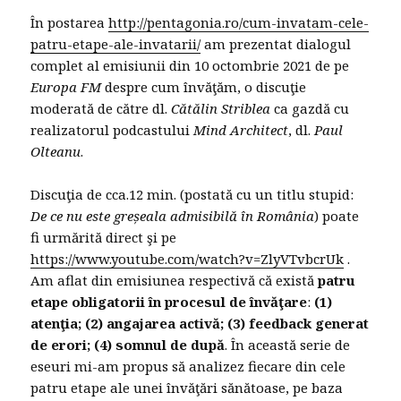
În postarea
http://pentagonia.ro/cum-invatam-cele-
patru-etape-ale-invatarii/
am prezentat dialogul
complet al emisiunii din 10 octombrie 2021 de pe
Europa FM
despre cum învăţăm, o discuţie
moderată de către dl.
Cătălin Striblea
ca gazdă cu
realizatorul podcastului
Mind Architect
, dl.
Paul
Olteanu
.
Discuţia de cca.12 min. (postată cu un titlu stupid:
De ce nu este greșeala admisibilă în România
) poate
fi urmărită direct şi pe
https://www.youtube.com/watch?v=ZlyVTvbcrUk
.
Am aflat din emisiunea respectivă că există
patru
etape obligatorii în procesul de învăţare
:
(1)
atenţia; (2) angajarea activă; (3) feedback generat
de erori; (4) somnul de după
. În această serie de
eseuri mi-am propus să analizez fiecare din cele
patru etape ale unei învăţări sănătoase, pe baza