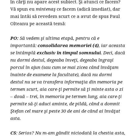
în cărţi nu apare acest subiect. Şi atunci ce facem?
Vă spun eu
mintenaş
ce facem (adică imediat), dar
mai întâi să revedem scurt ce a avut de spus Paul
Olteanu pe această temă:
PO:
Să vedem şi ultima etapă, pentru că e
importantă:
consolidarea memoriei (4)
, iar aceasta
se întâmplă
exclusiv în timpul somnului
. Deci, dacă
nu dormi destul, degeaba înveţi, degeaba îngraşi
porcul în ajun (sau cum se mai zicea când învăţam
înainte de examene la facultate), dacă nu dormi
destul nu se va transfera informaţia din memoria pe
termen scurt, aia care-ţi permite să ţi minte asta o zi
– două – trei, în memoria pe termen lung, aia care-ţi
permite să-ţi aduci aminte, de pildă, când a domnit
Ştefan cel mare şi peste 30 de ani de când ai învăţat
asta.
CS
: Serios? Nu m-am gândit niciodată la chestia asta,