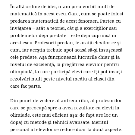
În altă ordine de idei, n-am prea vorbit mult de
matematică în acest eseu. Oare, cum se poate folosi
predarea matematicii de acest fenomen. Partea cu
învăţarea – atât a teoriei, cât şi a exerciţiilor sau
problemelor deja predate – este deja cuprinsă în
acest eseu. Profesorii predau, le arată elevilor ce şi
cum, iar aceştia trebuie apoi acasă să-şi însuşească
cele predate. Aşa funcţionează lucrurile chiar şi la
nivelul de excelenţă, la pregătirea elevilor pentru
olimpiadă, la care participă elevi care îşi pot însuşi
rezolvări mult peste nivelul mediu al clasei din
care fac parte.
Din punct de vedere al antrenorilor, al profesorilor
care se preocupă spre a avea rezultate cu elevii la
olimiade, este mai eficient aşa: de fapt are loc un
dopaj cu metode şi tehnici avansate. Meritul
personal al elevilor se reduce doar la două aspecte: