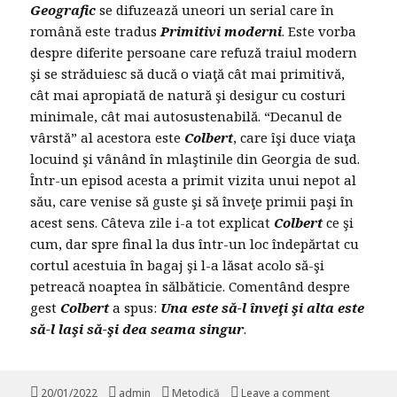
Geografic
se difuzează uneori un serial care în
română este tradus
Primitivi moderni
. Este vorba
despre diferite persoane care refuză traiul modern
şi se străduiesc să ducă o viaţă cât mai primitivă,
cât mai apropiată de natură şi desigur cu costuri
minimale, cât mai autosustenabilă. “Decanul de
vârstă” al acestora este
Colbert
, care îşi duce viaţa
locuind şi vânând în mlaştinile din Georgia de sud.
Într-un episod acesta a primit vizita unui nepot al
său, care venise să guste şi să înveţe primii paşi în
acest sens. Câteva zile i-a tot explicat
Colbert
ce şi
cum, dar spre final la dus într-un loc îndepărtat cu
cortul acestuia în bagaj şi l-a lăsat acolo să-şi
petreacă noaptea în sălbăticie. Comentând despre
gest
Colbert
a spus:
Una este să-l înveţi şi alta este
să-l laşi să-şi dea seama singur
.
Posted
20/01/2022
Author
admin
Categories
Metodică
Leave a comment
on Cum învăţ