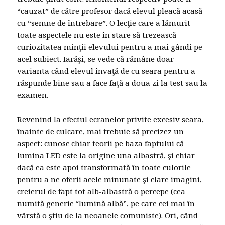
“cauzat” de către profesor dacă elevul pleacă acasă
cu “semne de întrebare”. O lecţie care a lămurit
toate aspectele nu este în stare să trezească
curiozitatea minţii elevului pentru a mai gândi pe
acel subiect. Iarăşi, se vede că rămâne doar
varianta când elevul învaţă de cu seara pentru a
răspunde bine sau a face faţă a doua zi la test sau la
examen.
Revenind la efectul ecranelor privite excesiv seara,
înainte de culcare, mai trebuie să precizez un
aspect: cunosc chiar teorii pe baza faptului că
lumina LED este la origine una albastră, şi chiar
dacă ea este apoi transformată în toate culorile
pentru a ne oferii acele minunate şi clare imagini,
creierul de fapt tot alb-albastră o percepe (cea
numită generic “lumină albă”, pe care cei mai în
vârstă o ştiu de la neoanele comuniste). Ori, când