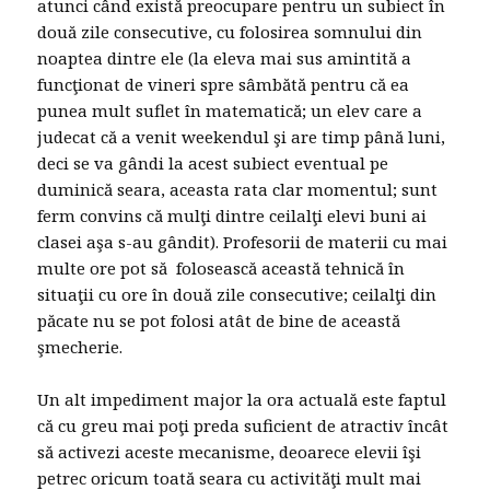
atunci când există preocupare pentru un subiect în
două zile consecutive, cu folosirea somnului din
noaptea dintre ele (la eleva mai sus amintită a
funcţionat de vineri spre sâmbătă pentru că ea
punea mult suflet în matematică; un elev care a
judecat că a venit weekendul şi are timp până luni,
deci se va gândi la acest subiect eventual pe
duminică seara, aceasta rata clar momentul; sunt
ferm convins că mulţi dintre ceilalţi elevi buni ai
clasei aşa s-au gândit). Profesorii de materii cu mai
multe ore pot să folosească această tehnică în
situaţii cu ore în două zile consecutive; ceilalţi din
păcate nu se pot folosi atât de bine de această
şmecherie.
Un alt impediment major la ora actuală este faptul
că cu greu mai poţi preda suficient de atractiv încât
să activezi aceste mecanisme, deoarece elevii îşi
petrec oricum toată seara cu activităţi mult mai