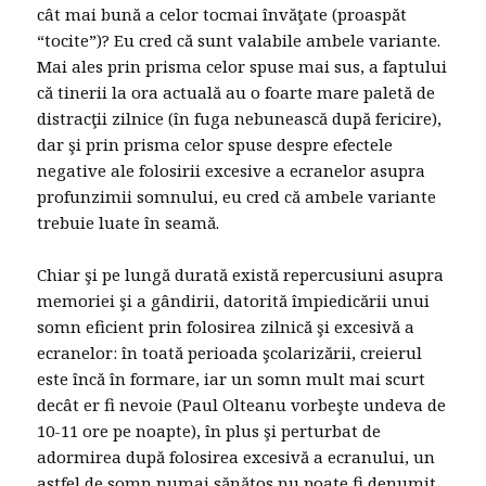
cât mai bună a celor tocmai învăţate (proaspăt
“tocite”)? Eu cred că sunt valabile ambele variante.
Mai ales prin prisma celor spuse mai sus, a faptului
că tinerii la ora actuală au o foarte mare paletă de
distracţii zilnice (în fuga nebunească după fericire),
dar şi prin prisma celor spuse despre efectele
negative ale folosirii excesive a ecranelor asupra
profunzimii somnului, eu cred că ambele variante
trebuie luate în seamă.
Chiar şi pe lungă durată există repercusiuni asupra
memoriei şi a gândirii, datorită împiedicării unui
somn eficient prin folosirea zilnică şi excesivă a
ecranelor: în toată perioada şcolarizării, creierul
este încă în formare, iar un somn mult mai scurt
decât er fi nevoie (Paul Olteanu vorbeşte undeva de
10-11 ore pe noapte), în plus şi perturbat de
adormirea după folosirea excesivă a ecranului, un
astfel de somn numai sănătos nu poate fi denumit.