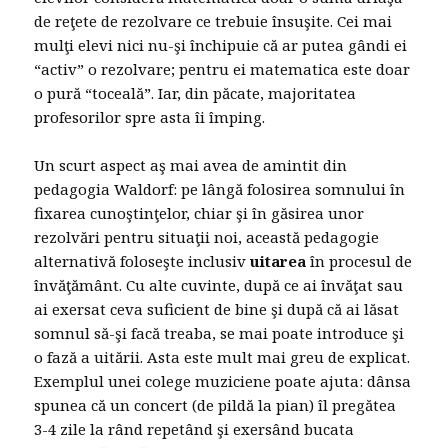
de reţete de rezolvare ce trebuie însuşite. Cei mai
mulţi elevi nici nu-şi închipuie că ar putea gândi ei
“activ” o rezolvare; pentru ei matematica este doar
o pură “toceală”. Iar, din păcate, majoritatea
profesorilor spre asta îi împing.
Un scurt aspect aş mai avea de amintit din
pedagogia Waldorf: pe lângă folosirea somnului în
fixarea cunoştinţelor, chiar şi în găsirea unor
rezolvări pentru situaţii noi, această pedagogie
alternativă foloseşte inclusiv
uitarea
în procesul de
învăţământ. Cu alte cuvinte, după ce ai învăţat sau
ai exersat ceva suficient de bine şi după că ai lăsat
somnul să-şi facă treaba, se mai poate introduce şi
o fază a uitării. Asta este mult mai greu de explicat.
Exemplul unei colege muziciene poate ajuta: dânsa
spunea că un concert (de pildă la pian) îl pregătea
3-4 zile la rând repetând şi exersând bucata