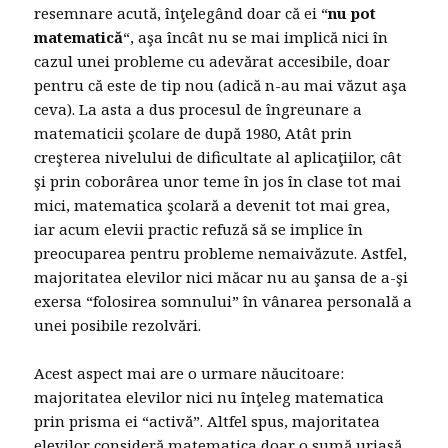
resemnare acută, înţelegând doar că ei “
nu pot
matematică
“, aşa încât nu se mai implică nici în
cazul unei probleme cu adevărat accesibile, doar
pentru că este de tip nou (adică n-au mai văzut aşa
ceva). La asta a dus procesul de îngreunare a
matematicii şcolare de după 1980, Atât prin
creşterea nivelului de dificultate al aplicaţiilor, cât
şi prin coborârea unor teme în jos în clase tot mai
mici, matematica şcolară a devenit tot mai grea,
iar acum elevii practic refuză să se implice în
preocuparea pentru probleme nemaivăzute. Astfel,
majoritatea elevilor nici măcar nu au şansa de a-şi
exersa “folosirea somnului” în vânarea personală a
unei posibile rezolvări.
Acest aspect mai are o urmare năucitoare:
majoritatea elevilor nici nu înţeleg matematica
prin prisma ei “activă”. Altfel spus, majoritatea
elevilor consideră matematica doar o sumă uriaşă