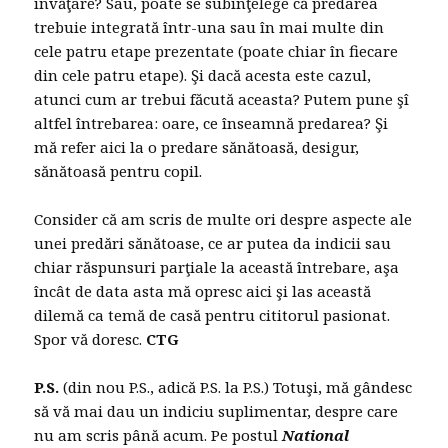
învăţare? Sau, poate se subînţelege că predarea
trebuie integrată într-una sau în mai multe din
cele patru etape prezentate (poate chiar în fiecare
din cele patru etape). Şi dacă acesta este cazul,
atunci cum ar trebui făcută aceasta? Putem pune şî
altfel întrebarea: oare, ce înseamnă predarea? Şi
mă refer aici la o predare sănătoasă, desigur,
sănătoasă pentru copil.
Consider că am scris de multe ori despre aspecte ale
unei predări sănătoase, ce ar putea da indicii sau
chiar răspunsuri parţiale la această întrebare, aşa
încât de data asta mă opresc aici şi las această
dilemă ca temă de casă pentru cititorul pasionat.
Spor vă doresc.
CTG
P.S.
(din nou P.S., adică P.S. la P.S.) Totuşi, mă gândesc
să vă mai dau un indiciu suplimentar, despre care
nu am scris până acum. Pe postul
National