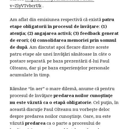
v=ZlyVTvbcrUk
.
Am aflat din emisiunea respectivă că există
patru
etape obligatorii în procesul de învăţare
:
(1)
atenţia; (2) angajarea activă; (3) feedback generat
de erori; (4) consolidarea memoriei prin somnul
de după
. Am discutat apoi fiecare dintre aceste
patru etape ale unei învăţări sănătoase în câte o
postare separată. pe baza prezentării d-lui Paul
Olteanu, dar şi pe baza experienţelor personale
acumulate în timp.
Rămâne “în aer” o mare dilemă, anume că pentru
procesul de învăţare
predarea noilor cunoştinţe
nu este văzută ca o etapă obligatorie
. Cel puţin, în
această discuţie Paul Olteanu nu vorbeşte deloc
despre predarea noilor cunoştinţe. Oare, nu este
văzută
predarea
ca o parte a procesului de