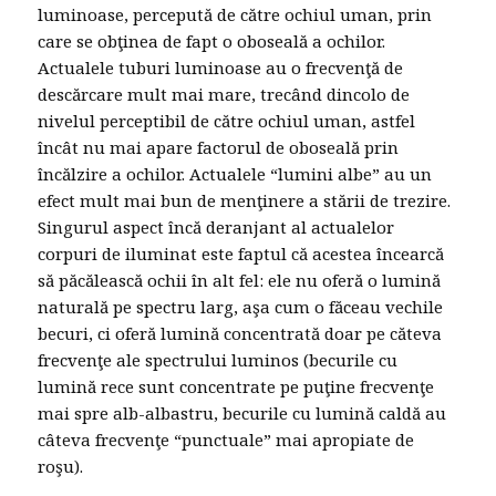
luminoase, percepută de către ochiul uman, prin
care se obţinea de fapt o oboseală a ochilor.
Actualele tuburi luminoase au o frecvenţă de
descărcare mult mai mare, trecând dincolo de
nivelul perceptibil de către ochiul uman, astfel
încât nu mai apare factorul de oboseală prin
încălzire a ochilor. Actualele “lumini albe” au un
efect mult mai bun de menţinere a stării de trezire.
Singurul aspect încă deranjant al actualelor
corpuri de iluminat este faptul că acestea încearcă
să păcălească ochii în alt fel: ele nu oferă o lumină
naturală pe spectru larg, aşa cum o făceau vechile
becuri, ci oferă lumină concentrată doar pe căteva
frecvenţe ale spectrului luminos (becurile cu
lumină rece sunt concentrate pe puţine frecvenţe
mai spre alb-albastru, becurile cu lumină caldă au
câteva frecvenţe “punctuale” mai apropiate de
roşu).