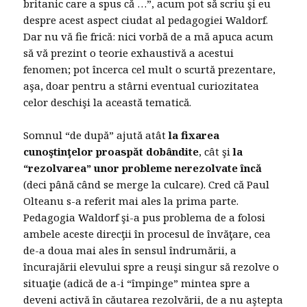
britanic care a spus că …”, acum pot să scriu şi eu
despre acest aspect ciudat al pedagogiei Waldorf.
Dar nu vă fie frică: nici vorbă de a mă apuca acum
să vă prezint o teorie exhaustivă a acestui
fenomen; pot încerca cel mult o scurtă prezentare,
aşa, doar pentru a stârni eventual curiozitatea
celor deschişi la această tematică.
Somnul “de după” ajută atât
la fixarea
cunoştinţelor proaspăt dobândite
, cât şi
la
“rezolvarea” unor probleme nerezolvate încă
(deci până când se merge la culcare). Cred că Paul
Olteanu s-a referit mai ales la prima parte.
Pedagogia Waldorf şi-a pus problema de a folosi
ambele aceste direcţii în procesul de învăţare, cea
de-a doua mai ales în sensul îndrumării, a
încurajării elevului spre a reuşi singur să rezolve o
situaţie (adică de a-i “împinge” mintea spre a
deveni activă în căutarea rezolvării, de a nu aştepta