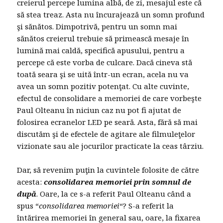
creierul percepe lumina albă, de zi, mesajul este că
să stea treaz. Asta nu încurajează un somn profund
şi sănătos. Dimpotrivă, pentru un somn mai
sănătos creierul trebuie să primească mesaje în
lumină mai caldă, specifică apusului, pentru a
percepe că este vorba de culcare. Dacă cineva stă
toată seara şi se uită într-un ecran, acela nu va
avea un somn pozitiv potenţat. Cu alte cuvinte,
efectul de consolidare a memoriei de care vorbeşte
Paul Olteanu în niciun caz nu pot fi ajutat de
folosirea ecranelor LED pe seară. Asta, fără să mai
discutăm şi de efectele de agitare ale filmuleţelor
vizionate sau ale jocurilor practicate la ceas târziu.
Dar, să revenim puţin la cuvintele folosite de către
acesta:
consolidarea memoriei prin somnul de
după
. Oare, la ce s-a referit Paul Olteanu când a
spus “
consolidarea memoriei
“? S-a referit la
întărirea memoriei în general sau, oare, la fixarea