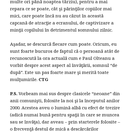
multe ori până noaptea târziu), pentru a mai
repara ce se poate, cât şi părinţilor copiilor mai
mici, care poate încă nu au căzut în această
capcană de atracţie a ecranului, de captivizare a
minţii copilului în detrimentul somnului zilnic.
Aşadar, se descurcă fiecare cum poate. Oricum, eu
sunt foarte bucuros de faptul că o persoană atât de
recunoscută la ora actuală cum e Paul Olteanu a
vorbit despre acest aspect al învăţării, somnul “de
după”. Este un pas foarte mare şi merită toate
mulţumirile.
CTG
P.S.
Vorbeam mai sus despre clasicele “neoane” din
anii comunişti, folosite la noi şi la începutul anilor
2000. Acestea aveu o lumină albă cu efect de trezire
(adică numai bună pentru spaţii în care se muncea
sau se învăţa), dar aveau – prin starterele folosite –
o frecvenţă destul de mică a descărcărilor