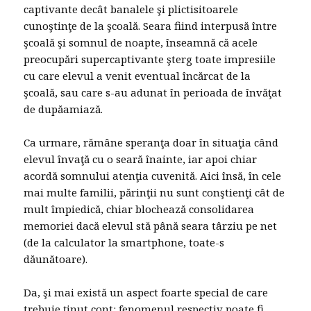
captivante decât banalele şi plictisitoarele
cunoştinţe de la şcoală. Seara fiind interpusă între
şcoală şi somnul de noapte, înseamnă că acele
preocupări supercaptivante şterg toate impresiile
cu care elevul a venit eventual încărcat de la
şcoală, sau care s-au adunat în perioada de învăţat
de dupăamiază.
Ca urmare, rămâne speranţa doar în situaţia când
elevul învaţă cu o seară înainte, iar apoi chiar
acordă somnului atenţia cuvenită. Aici însă, în cele
mai multe familii, părinţii nu sunt conştienţi cât de
mult împiedică, chiar blochează consolidarea
memoriei dacă elevul stă până seara târziu pe net
(de la calculator la smartphone, toate-s
dăunătoare).
Da, şi mai există un aspect foarte special de care
trebuie ţinut cont: fenomenul respectiv poate fi