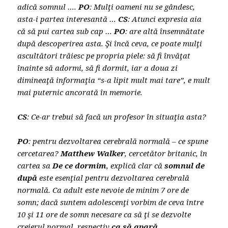
adică somnul ….
PO
: Mulţi oameni nu se gândesc,
asta-i partea interesantă …
CS
: Atunci expresia aia
că să pui cartea sub cap …
PO
: are altă însemnătate
după descoperirea asta. Şi încă ceva, ce poate mulţi
ascultători trăiesc pe propria piele: să fi învăţat
înainte să adormi, să fi dormit, iar a doua zi
dimineaţă informaţia “s-a lipit mult mai tare”, e mult
mai puternic ancorată în memorie.
CS
: Ce-ar trebui să facă un profesor în situaţia asta?
PO
: pentru dezvoltarea cerebrală normală – ce spune
cercetarea?
Matthew Walker
, cercetător britanic, în
cartea sa
De ce dormim
, explică clar că
somnul de
după
este esenţial pentru dezvoltarea cerebrală
normală. Ca adult este nevoie de minim 7 ore de
somn; dacă suntem adolescenţi vorbim de ceva între
10 şi 11 ore de somn necesare ca să ţi se dezvolte
creierul normal, respectiv
ca să apară