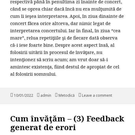
respectivă până în penultima zi înainte de concert,
când se oprea chiar dacă încă nu era mulţumită de
cum îi ieşea interpretarea. Apoi, în ziua dinainte de
concert făcea orice altceva, dar nimic legat de
interpretarea concertului. Iar în final, în ziua “cea
mare”, relua repetiţiile şi de fiecare dată observa
că-i iese foarte bine. Despre acest aspect însă, al
folosirii uitării în procesul de învăţare, nu
intenţionez să scriu acum; am vrut doar să-i
amintesc existenţa, fiind destul de apropiat de cel
al folosirii somnului.
Posted
10/01/2022
Author
admin
Categories
Metodică
Leave a comment
on Cum învăţ
on
Cum învăţăm – (3) Feedback
generat de erori