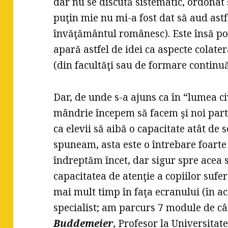
dar nu se discută sistematic, ordonat şi
puţin mie nu mi-a fost dat să aud astfe
învăţământul românesc). Este însă pos
apară astfel de idei ca aspecte colater
(din facultăţi sau de formare continuă
Dar, de unde s-a ajuns ca în “lumea ci
mândrie începem să facem şi noi part
ca elevii să aibă o capacitate atât de
spuneam, asta este o întrebare foarte
îndreptăm încet, dar sigur spre acea s
capacitatea de atenţie a copiilor sufer
mai mult timp în faţa ecranului (în 
specialist; am parcurs 7 module de c
Buddemeier
, Profesor la Universita