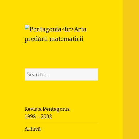
Pentagonia
Arta predării matematicii
S
e
a
r
c
Revista Pentagonia
h
1998 – 2002
f
o
Arhivă
r