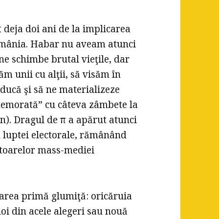
 deja doi ani de la implicarea
 România. Habar nu aveam atunci
e schimbe brutal vieţile, dar
ăm unii cu alţii, să visăm în
ducă şi să ne materializeze
memorată” cu câteva zâmbete la
on). Dragul de π a apărut atunci
l luptei electorale, rămânând
ctoarelor mass-mediei
oarea primă glumiţă: oricăruia
doi din acele alegeri sau nouă