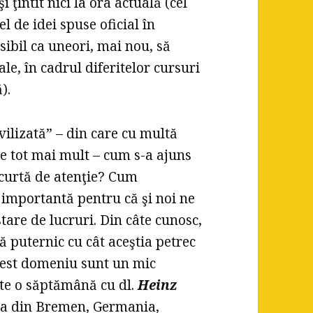
 ţintit nici la ora actuală (cel
l de idei spuse oficial în
ibil ca uneori, mai nou, să
ale, în cadrul diferitelor cursuri
).
vilizată” – din care cu multă
e tot mai mult – cum s-a ajuns
 scurtă de atenţie? Cum
 importantă pentru că şi noi ne
tare de lucruri. Din câte cunosc,
ă puternic cu cât aceştia petrec
acest domeniu sunt un mic
âte o săptămână cu dl.
Heinz
tea din Bremen, Germania,