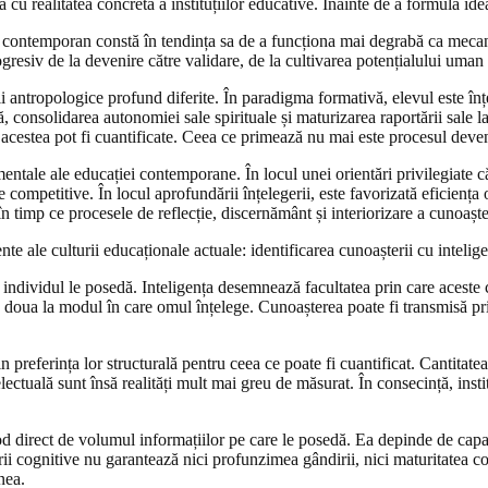
u realitatea concretă a instituțiilor educative. Înainte de a formula ideal
al contemporan constă în tendința sa de a funcționa mai degrabă ca mecan
gresiv de la devenire către validare, de la cultivarea potențialului uman
antropologice profund diferite. În paradigma formativă, elevul este înțel
, consolidarea autonomiei sale spirituale și maturizarea raportării sale la
e acestea pot fi cuantificate. Ceea ce primează nu mai este procesul deven
ntale ale educației contemporane. În locul unei orientări privilegiate că
 competitive. În locul aprofundării înțelegerii, este favorizată eficiența 
în timp ce procesele de reflecție, discernământ și interiorizare a cunoașt
te ale culturii educaționale actuale: identificarea cunoașterii cu intelige
dividul le posedă. Inteligența desemnează facultatea prin care aceste con
a doua la modul în care omul înțelege. Cunoașterea poate fi transmisă prin 
referința lor structurală pentru ceea ce poate fi cuantificat. Cantitatea 
ectuală sunt însă realități mult mai greu de măsurat. În consecință, insti
d direct de volumul informațiilor pe care le posedă. Ea depinde de capac
ării cognitive nu garantează nici profunzimea gândirii, nici maturitatea 
nea.