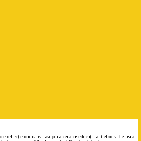
ce reflecție normativă asupra a ceea ce educația ar trebui să fie riscă