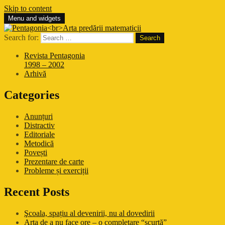
Skip to content
Menu and widgets
Arta predării matematicii
Pentagonia
Search for:
Revista Pentagonia
1998 – 2002
Arhivă
Categories
Anunțuri
Distractiv
Editoriale
Metodică
Povești
Prezentare de carte
Probleme și exerciții
Recent Posts
Şcoala, spațiu al devenirii, nu al dovedirii
Arta de a nu face ore – o completare “scurtă”