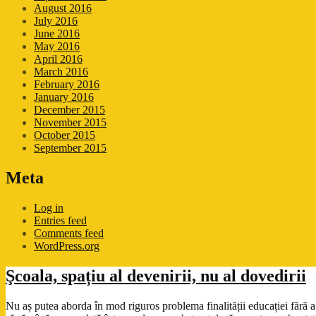
August 2016
July 2016
June 2016
May 2016
April 2016
March 2016
February 2016
January 2016
December 2015
November 2015
October 2015
September 2015
Meta
Log in
Entries feed
Comments feed
WordPress.org
Şcoala, spațiu al devenirii, nu al dovedirii
Nu aș putea aborda în mod riguros problema finalității educației fără a 