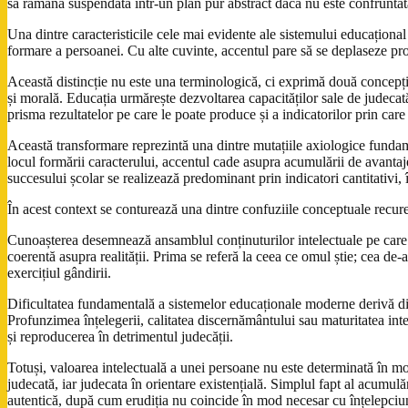
să rămână suspendată într-un plan pur abstract dacă nu este confruntată c
Una dintre caracteristicile cele mai evidente ale sistemului educațion
formare a persoanei. Cu alte cuvinte, accentul pare să se deplaseze pro
Această distincție nu este una terminologică, ci exprimă două concepții 
și morală. Educația urmărește dezvoltarea capacităților sale de judecată
prisma rezultatelor pe care le poate produce și a indicatorilor prin car
Această transformare reprezintă una dintre mutațiile axiologice fundame
locul formării caracterului, accentul cade asupra acumulării de avantaje
succesului școlar se realizează predominant prin indicatori cantitativi, 
În acest context se conturează una dintre confuziile conceptuale recuren
Cunoașterea desemnează ansamblul conținuturilor intelectuale pe care in
coerentă asupra realității. Prima se referă la ceea ce omul știe; cea de-
exercițiul gândirii.
Dificultatea fundamentală a sistemelor educaționale moderne derivă din p
Profunzimea înțelegerii, calitatea discernământului sau maturitatea intel
și reproducerea în detrimentul judecății.
Totuși, valoarea intelectuală a unei persoane nu este determinată în mo
judecată, iar judecata în orientare existențială. Simplul fapt al acumul
autentică, după cum erudiția nu coincide în mod necesar cu înțelepciu