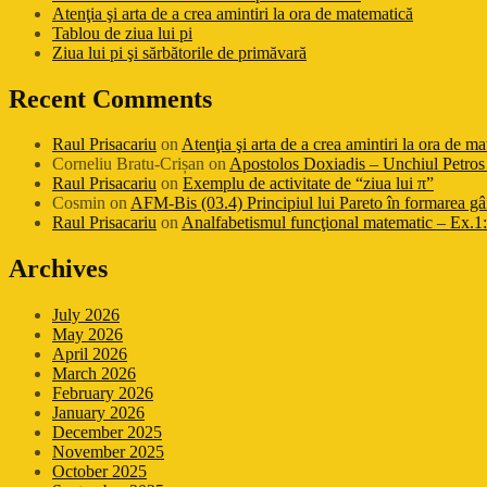
Atenţia şi arta de a crea amintiri la ora de matematică
Tablou de ziua lui pi
Ziua lui pi şi sărbătorile de primăvară
Recent Comments
Raul Prisacariu
on
Atenţia şi arta de a crea amintiri la ora de m
Corneliu Bratu-Crișan
on
Apostolos Doxiadis – Unchiul Petros 
Raul Prisacariu
on
Exemplu de activitate de “ziua lui π”
Cosmin
on
AFM-Bis (03.4) Principiul lui Pareto în formarea gâ
Raul Prisacariu
on
Analfabetismul funcţional matematic – Ex.1: 
Archives
July 2026
May 2026
April 2026
March 2026
February 2026
January 2026
December 2025
November 2025
October 2025