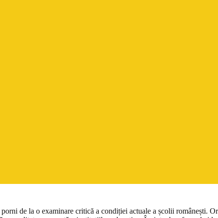
porni de la o examinare critică a condiției actuale a școlii românești. Ori