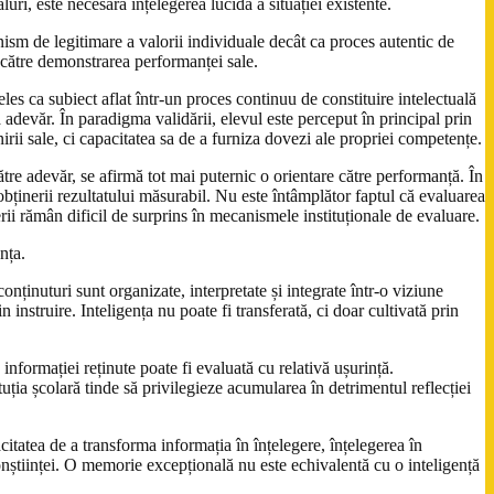
uri, este necesară înțelegerea lucidă a situației existente.
ism de legitimare a valorii individuale decât ca proces autentic de
 către demonstrarea performanței sale.
es ca subiect aflat într-un proces continuu de constituire intelectuală
 adevăr. În paradigma validării, elevul este perceput în principal prin
irii sale, ci capacitatea sa de a furniza dovezi ale propriei competențe.
tre adevăr, se afirmă tot mai puternic o orientare către performanță. În
obținerii rezultatului măsurabil. Nu este întâmplător faptul că evaluarea
erii rămân dificil de surprins în mecanismele instituționale de evaluare.
nța.
ținuturi sunt organizate, interpretate și integrate într-o viziune
instruire. Inteligența nu poate fi transferată, ci doar cultivată prin
informației reținute poate fi evaluată cu relativă ușurință.
tuția școlară tinde să privilegieze acumularea în detrimentul reflecției
itatea de a transforma informația în înțelegere, înțelegerea în
conștiinței. O memorie excepțională nu este echivalentă cu o inteligență