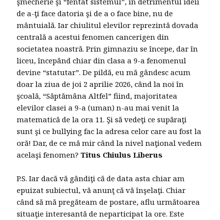
şmecherie şi “fentat sistemul”, în detrimentul ideii
de a-ţi face datoria şi de a o face bine, nu de
mântuială. Iar chiulitul elevilor reprezintă dovada
centrală a acestui fenomen cancerigen din
societatea noastră. Prin gimnaziu se începe, dar în
liceu, începând chiar din clasa a 9-a fenomenul
devine “statutar”. De pildă, eu mă gândesc acum
doar la ziua de joi 2 aprilie 2026, când la noi în
şcoală, “Săptămâna Altfel” fiind, majoritatea
elevilor clasei a 9-a (uman) n-au mai venit la
matematică de la ora 11. Şi să vedeţi ce supăraţi
sunt şi ce bullying fac la adresa celor care au fost la
oră! Dar, de ce mă mir când la nivel naţional vedem
acelaşi fenomen?
Titus Chiulus Liberus
P.S. Iar dacă vă gândiţi că de data asta chiar am
epuizat subiectul, vă anunţ că vă înşelaţi. Chiar
când să mă pregăteam de postare, aflu următoarea
situaţie interesantă de neparticipat la ore. Este