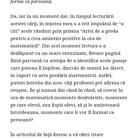
forma ca persoană.
Da, iar la un moment dat, în timpul lecturării
acestei cărţi, în mintea mea s-a ivit impulsul de “a
citi” acele rânduri prin prisma “Artei de a preda
pentru a crea amintiri pozitive la ora de
matematică”. Din acel moment lectura s-a
desfăşurat cu un mare entuziasm, fiecare pagină
fiind parcursă cu atenţia de a identifica acele pasaje
care puteau fi înţelese, dincolo de sensul lor direct,
în raport cu arta predării matematicii. Astfel,
putem întreba din nou: câţi profesori pot afirma că
reuşesc, fie şi numai din când în când, să creeze la
ora de matematică momente desăvârsite, momente
pe care elevii, sau foştii elevi, să şi le amintească
întotdeauna, momente care îi vor fi format ca
persoane?
În articolul de faţă doresc a vă oferi citate