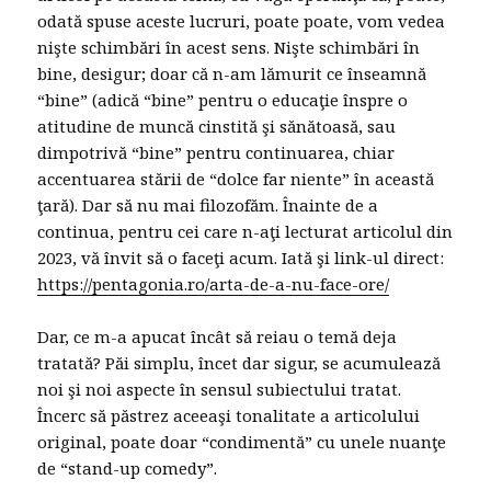
odată spuse aceste lucruri, poate poate, vom vedea
nişte schimbări în acest sens. Nişte schimbări în
bine, desigur; doar că n-am lămurit ce înseamnă
“bine” (adică “bine” pentru o educaţie înspre o
atitudine de muncă cinstită şi sănătoasă, sau
dimpotrivă “bine” pentru continuarea, chiar
accentuarea stării de “dolce far niente” în această
ţară). Dar să nu mai filozofăm. Înainte de a
continua, pentru cei care n-aţi lecturat articolul din
2023, vă învit să o faceţi acum. Iată şi link-ul direct:
https://pentagonia.ro/arta-de-a-nu-face-ore/
Dar, ce m-a apucat încât să reiau o temă deja
tratată? Păi simplu, încet dar sigur, se acumulează
noi şi noi aspecte în sensul subiectului tratat.
Încerc să păstrez aceeaşi tonalitate a articolului
original, poate doar “condimentă” cu unele nuanţe
de “stand-up comedy”.