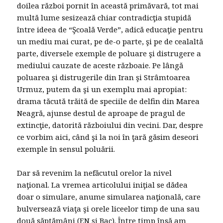
doilea război pornit în această primăvară, tot mai
multă lume sesizează chiar contradicţia stupidă
între ideea de “Şcoală Verde”, adică educaţie pentru
un mediu mai curat, pe de-o parte, şi pe de cealaltă
parte, diversele exemple de poluare şi distrugere a
mediului cauzate de aceste războaie. Pe lângă
poluarea şi distrugerile din Iran şi Strâmtoarea
Urmuz, putem da şi un exemplu mai apropiat:
drama tăcută trăită de speciile de delfin din Marea
Neagră, ajunse destul de aproape de pragul de
extincţie, datorită războiului din vecini. Dar, despre
ce vorbim aici, când şi la noi în ţară găsim deseori
exemple în sensul poluării.
Dar să revenim la nefăcutul orelor la nivel
naţional. La vremea articolului iniţial se dădea
doar o simulare, anume simularea naţională, care
bulversează viaţa şi orele liceelor timp de una sau
două săptămâni (EN şi Bac). Între timp însă am