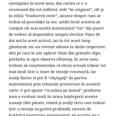
exemplare în acest sens, din cartea ce v-o
recomand din tot sufletul, atât “în original”, cât şi
în stilul “traducerii mele”, anume despre cum ar
trebui să procedăm la ore, astfel încât acestea să
conţină cât mai multă matematică “vie” din punct
de vedere al impresiilor asupra elevilor. Visez de
doi ani la acest articol, iar în tot acest timp
gândurile mi-au revenit adesea la ideile respective,
idei pe care le-am aplicat chiar din primele clipe,
putându-le apoi observa eficienţa. În acest sens
trebuie să conştientizăm că elevii actuali trăiesc tot
mai mult într-o stare de emoţie constantă, iar
mulţi dintre ei pot fi “câştigaţi” de partea
matematicii prin tehnicile prezentate în această
carte. O pot spune “cu mâna pe inimă”: predarea
mea a evoluat mult în urma înţelegerii acestor
nuanţe (din păcate, există şi mulţi elevi care trăiesc
într-o emoţie negativă profundă, extrem de
hotărâtă împotriva matematicii; pe aceştia nu-i