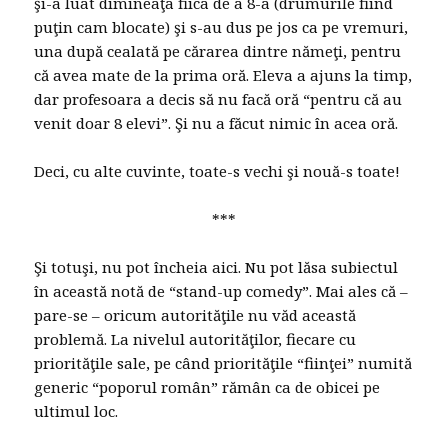
şi-a luat dimineaţa fiica de a 8-a (drumurile fiind
puţin cam blocate) şi s-au dus pe jos ca pe vremuri,
una după cealată pe cărarea dintre nămeţi, pentru
că avea mate de la prima oră. Eleva a ajuns la timp,
dar profesoara a decis să nu facă oră “pentru că au
venit doar 8 elevi”. Şi nu a făcut nimic în acea oră.
Deci, cu alte cuvinte, toate-s vechi şi nouă-s toate!
***
Şi totuşi, nu pot încheia aici. Nu pot lăsa subiectul
în această notă de “stand-up comedy”. Mai ales că –
pare-se – oricum autorităţile nu văd această
problemă. La nivelul autorităţilor, fiecare cu
priorităţile sale, pe când priorităţile “fiinţei” numită
generic “poporul român” rămân ca de obicei pe
ultimul loc.