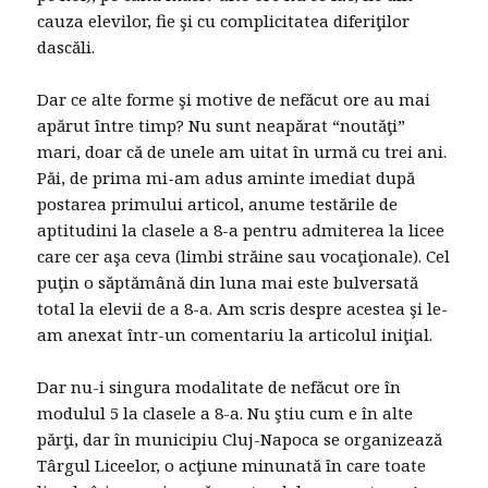
cauza elevilor, fie şi cu complicitatea diferiţilor
dascăli.
Dar ce alte forme şi motive de nefăcut ore au mai
apărut între timp? Nu sunt neapărat “noutăţi”
mari, doar că de unele am uitat în urmă cu trei ani.
Păi, de prima mi-am adus aminte imediat după
postarea primului articol, anume testările de
aptitudini la clasele a 8-a pentru admiterea la licee
care cer aşa ceva (limbi străine sau vocaţionale). Cel
puţin o săptămână din luna mai este bulversată
total la elevii de a 8-a. Am scris despre acestea şi le-
am anexat într-un comentariu la articolul iniţial.
Dar nu-i singura modalitate de nefăcut ore în
modulul 5 la clasele a 8-a. Nu ştiu cum e în alte
părţi, dar în municipiu Cluj-Napoca se organizează
Târgul Liceelor, o acţiune minunată în care toate