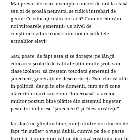
Mai presus de orice exemplu concret de oră la clasă
sau zi de şcoală neţinută, se ridică întrebări de
genul: Ce educaţie dăm noi aici? Cum ne educăm
noi viitoarele generaţii? Ce nivel de
conştiinciozitate construim noi în sufletele
actualilor elevi?
Sau, poate, de fapt asta şi se doreşte: pe lângă
educarea şcolară de calitate (din multe şcoli sau
clase izolate), să creştem totodată generaţii de
şmecheri, generaţii de descurcăreţi. Este clar că atât
în politică, dar şi în alte domenii, cum ar fi zona
afacerilor mari sau zona “lunecoasă” a acelor
multor posturi bine plătite din sistemul bugetar,
peste tot înfloresc “şmecherii” şi “descurcăreţii”.
Iar dacă ne gândim bine, mulţi dintre noi ducem de
fapt “în suflet” o viaţă dublă, cumva pe de-o parte
harnici şi muncitori cât ne dictează coştiinţa, dar în