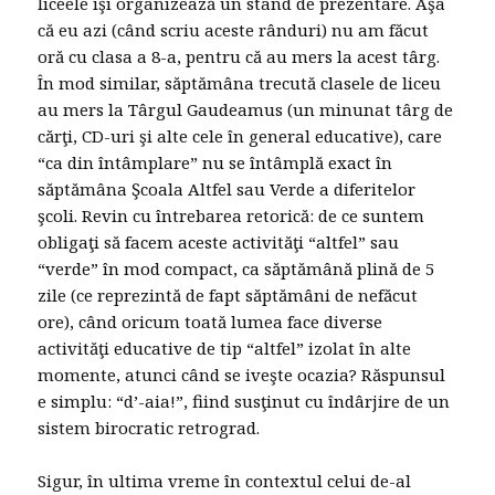
liceele îşi organizează un stand de prezentare. Aşa
că eu azi (când scriu aceste rânduri) nu am făcut
oră cu clasa a 8-a, pentru că au mers la acest târg.
În mod similar, săptămâna trecută clasele de liceu
au mers la Târgul Gaudeamus (un minunat târg de
cărţi, CD-uri şi alte cele în general educative), care
“ca din întâmplare” nu se întâmplă exact în
săptămâna Şcoala Altfel sau Verde a diferitelor
şcoli. Revin cu întrebarea retorică: de ce suntem
obligaţi să facem aceste activităţi “altfel” sau
“verde” în mod compact, ca săptămână plină de 5
zile (ce reprezintă de fapt săptămâni de nefăcut
ore), când oricum toată lumea face diverse
activităţi educative de tip “altfel” izolat în alte
momente, atunci când se iveşte ocazia? Răspunsul
e simplu: “d’-aia!”, fiind susţinut cu îndârjire de un
sistem birocratic retrograd.
Sigur, în ultima vreme în contextul celui de-al