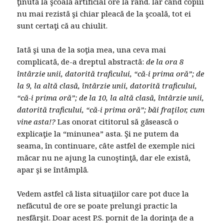
ţinută la şcoală artificial ore la rând. Iar când copiii
nu mai rezistă şi chiar pleacă de la şcoală, tot ei
sunt certaţi că au chiulit.
Iată şi una de la soţia mea, una ceva mai
complicată, de-a dreptul abstractă:
de la ora 8
întârzie unii, datorită traficului, “că-i prima oră”; de
la 9, la altă clasă, întârzie unii, datorită traficului,
“că-i prima oră”; de la 10, la altă clasă, întârzie unii,
datorită traficului, “că-i prima oră”; băi fraţilor, cum
vine asta!?
Las onorat cititorul să găsească o
explicaţie la “minunea” asta. Şi ne putem da
seama, în continuare, câte astfel de exemple nici
măcar nu ne ajung la cunoştinţă, dar ele există,
apar şi se întâmplă.
Vedem astfel că lista situaţiilor care pot duce la
nefăcutul de ore se poate prelungi practic la
nesfârşit. Doar acest P.S. pornit de la dorinţa de a