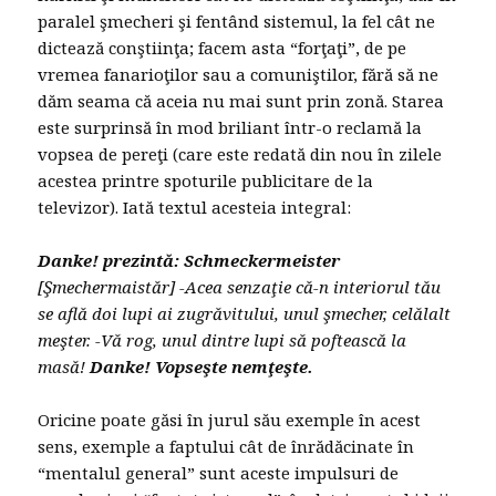
paralel şmecheri şi fentând sistemul, la fel cât ne
dictează conştiinţa; facem asta “forţaţi”, de pe
vremea fanarioţilor sau a comuniştilor, fără să ne
dăm seama că aceia nu mai sunt prin zonă. Starea
este surprinsă în mod briliant într-o reclamă la
vopsea de pereţi (care este redată din nou în zilele
acestea printre spoturile publicitare de la
televizor). Iată textul acesteia integral:
Danke! prezintă
:
Schmeckermeister
[Şmechermaistăr] -Acea senzaţie că-n interiorul tău
se află doi lupi ai zugrăvitului, unul şmecher, celălalt
meşter. -Vă rog, unul dintre lupi să poftească la
masă!
Danke! Vopseşte nemţeşte
.
Oricine poate găsi în jurul său exemple în acest
sens, exemple a faptului cât de înrădăcinate în
“mentalul general” sunt aceste impulsuri de