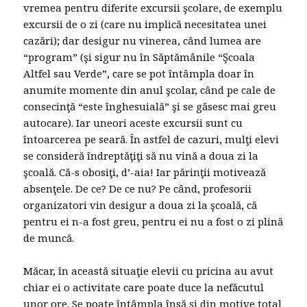
vremea pentru diferite excursii şcolare, de exemplu
excursii de o zi (care nu implică necesitatea unei
cazări); dar desigur nu vinerea, când lumea are
“program” (şi sigur nu în Săptămânile “Şcoala
Altfel sau Verde”, care se pot întâmpla doar în
anumite momente din anul şcolar, când pe cale de
consecinţă “este înghesuială” şi se găsesc mai greu
autocare). Iar uneori aceste excursii sunt cu
întoarcerea pe seară. În astfel de cazuri, mulţi elevi
se consideră îndreptăţiţi să nu vină a doua zi la
şcoală. Că-s obosiţi, d’-aia! Iar părinţii motivează
absenţele. De ce? De ce nu? Pe când, profesorii
organizatori vin desigur a doua zi la şcoală, că
pentru ei n-a fost greu, pentru ei nu a fost o zi plină
de muncă.
Măcar, în această situaţie elevii cu pricina au avut
chiar ei o activitate care poate duce la nefăcutul
unor ore. Se poate întâmpla însă şi din motive total