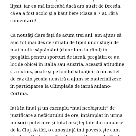
lipsit. Iar ea mă întreabă dacă am auzit de Dresda,
că ea a fost acolo şi a băut bere (clasa a 7-a). Fără
comentarii!
Ca noutăţi clare faţă de acum trei ani, am ajuns să
aud tot mai des de situaţii de tipul unor stagii de
mai multe săptămâni (chiar luni la rând) în
pregătiri pentru sporturi de iarnă, pregătiri ce au
loc de obicei în Italia sau Austria. Această atitudine
s-a extins, poate şi pe fondul situaţiei că un astfel
de caz din şcoala noastră a ajuns se materializeze
în participarea la Olimpiada de iarnă Milano-
Cortina.
Iată în final şi un exemplu “mai neobişnuit” de
justificare a nefăcutului de ore, întâmplat în urma
ninsorii puternice şi total neaşteptate din ianuarie
de la Cluj. Astfel, o cunoştinţă îmi povesteşte cum