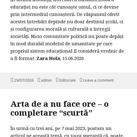
educației nu este cât cunoaște omul, ci ce devine
prin intermediul cunoașterii. De răspunsul oferit
acestei întrebări depinde nu doar destinul școlii, ci
și configurarea morală și culturală a întregii
societăți. Nicio comunitate politică nu poate depăși
în mod durabil modelul de umanitate pe care
propriul sistem educațional îl consideră vrednic de
a fi format.
Zara Hola
, 15.06.2026
Posted
29/07/2026
Author
admin
Categories
Editoriale
Leave a comment
on Şcoala, spa
on
Arta de a nu face ore – o
completare “scurtă”
În urmă cu trei ani, pe 7 mai 2023, postam un
articol pe această temă, cu vaga speranţă că, poate,