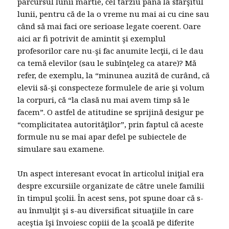
parcursul lunii martie, cel târziu până la sfârşitul
lunii, pentru că de la o vreme nu mai ai cu cine sau
când să mai faci ore serioase legate coerent. Oare
aici ar fi potrivit de amintit şi exemplul
profesorilor care nu-şi fac anumite lecţii, ci le dau
ca temă elevilor (sau le subînţeleg ca atare)? Mă
refer, de exemplu, la “minunea auzită de curând, că
elevii să-şi conspecteze formulele de arie şi volum
la corpuri, că “la clasă nu mai avem timp să le
facem”. O astfel de atitudine se sprijină desigur pe
“complicitatea autorităţilor”, prin faptul că aceste
formule nu se mai apar defel pe subiectele de
simulare sau examene.
Un aspect interesant evocat în articolul iniţial era
despre excursiile organizate de către unele familii
în timpul şcolii. În acest sens, pot spune doar că s-
au înmulţit şi s-au diversificat situaţiile în care
aceştia îşi învoiesc copiii de la şcoală pe diferite