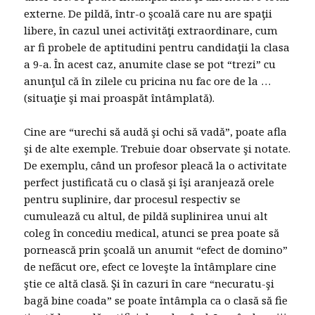
externe. De pildă, într-o şcoală care nu are spaţii
libere, în cazul unei activităţi extraordinare, cum
ar fi probele de aptitudini pentru candidaţii la clasa
a 9-a. În acest caz, anumite clase se pot “trezi” cu
anunţul că în zilele cu pricina nu fac ore de la …
(situaţie şi mai proaspăt întâmplată).
Cine are “urechi să audă şi ochi să vadă”, poate afla
şi de alte exemple. Trebuie doar observate şi notate.
De exemplu, când un profesor pleacă la o activitate
perfect justificată cu o clasă şi îşi aranjează orele
pentru suplinire, dar procesul respectiv se
cumulează cu altul, de pildă suplinirea unui alt
coleg în concediu medical, atunci se prea poate să
pornească prin şcoală un anumit “efect de domino”
de nefăcut ore, efect ce loveşte la întâmplare cine
ştie ce altă clasă. Şi în cazuri în care “necuratu-şi
bagă bine coada” se poate întâmpla ca o clasă să fie