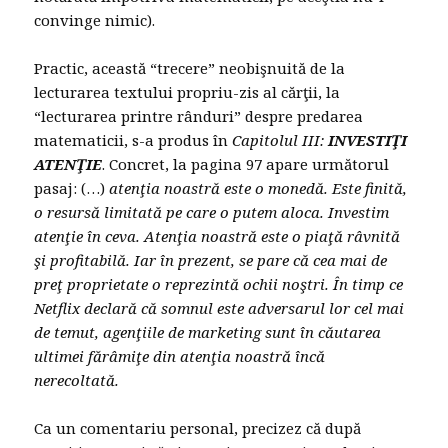
convinge nimic).
Practic, această “trecere” neobişnuită de la
lecturarea textului propriu-zis al cărţii, la
“lecturarea printre rânduri” despre predarea
matematicii, s-a produs în
Capitolul III:
INVESTIŢI
ATENŢIE
. Concret, la pagina 97 apare următorul
pasaj: (…)
atenţia noastră este o monedă. Este finită,
o resursă limitată pe care o putem aloca. Investim
atenţie în ceva. Atenţia noastră este o piaţă râvnită
şi profitabilă. Iar în prezent, se pare că cea mai de
preţ proprietate o reprezintă ochii noştri. În timp ce
Netflix declară că somnul este adversarul lor cel mai
de temut, agenţiile de marketing sunt în căutarea
ultimei fărâmiţe din atenţia noastră încă
nerecoltată.
Ca un comentariu personal, precizez că după