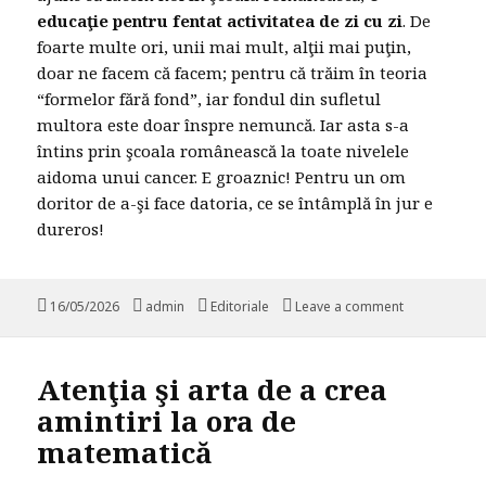
educaţie pentru fentat activitatea de zi cu zi
. De
foarte multe ori, unii mai mult, alţii mai puţin,
doar ne facem că facem; pentru că trăim în teoria
“formelor fără fond”, iar fondul din sufletul
multora este doar înspre nemuncă. Iar asta s-a
întins prin şcoala românească la toate nivelele
aidoma unui cancer. E groaznic! Pentru un om
doritor de a-şi face datoria, ce se întâmplă în jur e
dureros!
Posted
16/05/2026
Author
admin
Categories
Editoriale
Leave a comment
on Arta de a 
on
Atenţia şi arta de a crea
amintiri la ora de
matematică