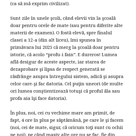
(ca să mă exprim civilizat).
Sunt zile în unele şcoli, când elevii vin la şcoală
doar pentru orele de mate (sau pentru diferite alte
materii de examen). O fostă elevă, spre finalul
clasei a 12-a (din alt liceu), îmi spunea în
primăvara lui 2025 că merg la şcoală doar pentru
istorie, că acolo “profu-i fain”. E dureros! Lumea
află desigur de aceste aspecte, iar starea de
dezaprobare şi lipsa de respect generată se
răsfrânge asupra întregului sistem, adică şi asupra
celor care-şi fac datoria. Cel puţin uneori (de multe
ori lumea conştientizează totuşi că proful ăla sau
profa aia îşi face datoria).
În plus, noi, cei cu vechime mare am primit, de
fapt, 4 ore în plus pe săptămână, pe care le şi facem
(noi, cei de mate, sigur, că oricum toţi sunt cu ochii
pe noi), pe când masiv alte ore nu se fac, fie din