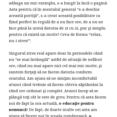
adăuga un mic exemplu, s-a lungit la încă o pagină.
Asta pentru că în mentalul general “s-a deschis
această portiţă”, s-a creat această posibilitate ca
fiind perfect în regulă de a nu face ore, de a nu ne
face până la urmă datoria de zi cu zi, pur şi simplu
pentru că există un motiv! Ceva de forma “relax,
nu-i stres!”.
Singurul stres real apare doar în perioadele când
nu “se mai întâmplă” astfel de situaţii de nefăcut
ore, când nu mai apare nici cel mai mic motiv, şi
suntem forţaţi să ne facem datoria conform
orarului. Am ajuns să ne simţim inconfortabil
atunci când trebuie să facem câteva săptămâni la
rând ore ordonat şi complet. Atunci încep să se
plângă toţi cât le este de greu. Pentru că asta facem
noi de fapt la ora actuală,
o educaţie pentru
nemuncă
! De fapt, de foarte multe ori asta am
ajuns să facem noi în şcoala românească,
o