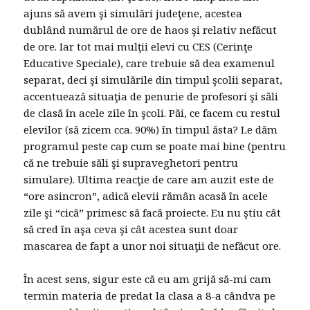
ajuns să avem şi simulări judeţene, acestea
dublând numărul de ore de haos şi relativ nefăcut
de ore. Iar tot mai mulţii elevi cu CES (Cerinţe
Educative Speciale), care trebuie să dea examenul
separat, deci şi simulările din timpul şcolii separat,
accentuează situaţia de penurie de profesori şi săli
de clasă în acele zile în şcoli. Păi, ce facem cu restul
elevilor (să zicem cca. 90%) în timpul ăsta? Le dăm
programul peste cap cum se poate mai bine (pentru
că ne trebuie săli şi supraveghetori pentru
simulare). Ultima reacţie de care am auzit este de
“ore asincron”, adică elevii rămân acasă în acele
zile şi “cică” primesc să facă proiecte. Eu nu ştiu cât
să cred în aşa ceva şi cât acestea sunt doar
mascarea de fapt a unor noi situaţii de nefăcut ore.
În acest sens, sigur este că eu am grijă să-mi cam
termin materia de predat la clasa a 8-a cândva pe