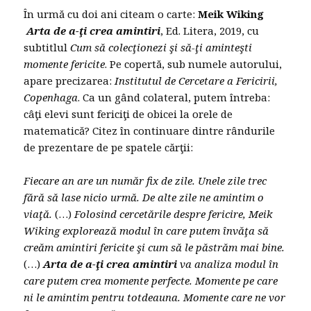
În urmă cu doi ani citeam o carte:
Meik Wiking
Arta de a-ţi crea amintiri
, Ed. Litera, 2019, cu
subtitlul
Cum să colecţionezi şi să-ţi aminteşti
momente fericite
. Pe copertă, sub numele autorului,
apare precizarea:
Institutul de Cercetare a Fericirii,
Copenhaga
. Ca un gând colateral, putem întreba:
câţi elevi sunt fericiţi de obicei la orele de
matematică? Citez în continuare dintre rândurile
de prezentare de pe spatele cărţii:
Fiecare an are un număr fix de zile.
Unele zile trec
fără să lase nicio urmă. De alte zile ne amintim o
viaţă.
(…)
Folosind cercetările despre fericire, Meik
Wiking explorează modul în care putem învăţa să
creăm amintiri fericite şi cum să le păstrăm mai bine.
(…)
Arta de a-ţi crea amintiri
va analiza modul în
care putem crea momente perfecte. Momente pe care
ni le amintim pentru totdeauna. Momente care ne vor