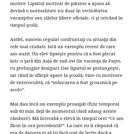
motive. Lipsitul motivat de părinte a ajuns să
devină o normalitate nu doar în vecinătatea
vacanţelor sau zilelor libere oficiale, ci şi oricând în
timpul şcolii.
Astfel, suntem regulat confruntaţi cu situaţii din
cele mai ciudate. Iată un exemplu recent de care
am auzit. Un elev lipseşte pentru că a fost plecat
într-o ţară din Asia de sud-est (în vacanţa de Paşte,
cu prelungire desigur). Dar lipsitul se prelungeşte,
iar când în sfârşit apare la şcoală, vine cu motivare
de enterocolită, că “mâncarea a fost groaznică pe-
acolo”.
Mai dau încă un exemplu proaspăt (fizic temporal
sub 60 min. faţă de momentul când adaug aceste
rânduri!). Mă întreabă o elevă în timpul orei “Ce am
făcut în ora precedentă?”. La care eu îi răspund că
era de datoria ei să îşi facă rost de lecţie dacă a