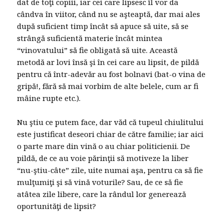
dat de toţi copiii, iar cei care lipsesc îl vor da
cândva în viitor, când nu se aşteaptă, dar mai ales
după suficient timp încât să apuce să uite, să se
strângă suficientă materie încât mintea
“vinovatului” să fie obligată să uite. Această
metodă ar lovi însă şi în cei care au lipsit, de pildă
pentru că într-adevăr au fost bolnavi (bat-o vina de
gripă!, fără să mai vorbim de alte belele, cum ar fi
mâine rupte etc.).
Nu ştiu ce putem face, dar văd că tupeul chiulitului
este justificat deseori chiar de către familie; iar aici
o parte mare din vină o au chiar politicienii. De
pildă, de ce au voie părinţii să motiveze la liber
“nu-ştiu-câte” zile, uite numai aşa, pentru ca să fie
mulţumiţi şi să vină voturile? Sau, de ce să fie
atâtea zile libere, care la rândul lor generează
oportunităţi de lipsit?