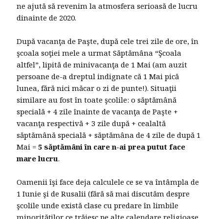
ne ajută să revenim la atmosfera serioasă de lucru
dinainte de 2020.
După vacanţa de Paşte, după cele trei zile de ore, în
şcoala soţiei mele a urmat Săptămâna “Şcoala
altfel”, lipită de minivacanţa de 1 Mai (am auzit
persoane de-a dreptul indignate că 1 Mai pică
lunea, fără nici măcar o zi de punte!). Situaţii
similare au fost în toate şcolile: o săptămână
specială + 4 zile înainte de vacanţa de Paşte +
vacanţa respectivă + 3 zile după + cealaltă
săptămână specială + săptămâna de 4 zile de după 1
Mai =
5 săptămâni în care n-ai prea putut face
mare lucru
.
Oamenii îşi face deja calculele ce se va întâmpla de
1 Iunie şi de Rusalii (fără să mai discutăm despre
şcolile unde există clase cu predare în limbile
minorităţilor ce trăiesc pe alte calendare religioase