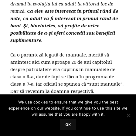
drumul în evoluţia lui ca adult la viitorul loc de
muncă.
Ca elev este interesat în primul rând de
note, ca adult va fi interesat în primul rând de
bani. Şi, bineinteles, să profite de orice
posibilitate de a-şi oferi concedii sau beneficii
suplimentare.
Ca o paranteză legată de manuale, merită să
amintesc aici cum aproape 20 de ani capitolul
despre patrulatere era cuprins în manualele de
clasa a 6-a, dar de fapt se făcea în programa de
clasa a 7-a. Iar oficial se spunea că “sunt manuale”.
Dar să revenim la doamna respectivă.
We use cookies to ensure that we give you the best
UAU! Acestea sunt gândurile unei d-ne profesoare
experience on our website. If you continue to use this site we
ieşită la pensie, ce a apucat să cunoască şi să
will assume that you are happy with it.
aprecieze starea de bună ordine din şcoli peste
OK
ocean. Pentru cine se miră de ce este societatea
noastră aşa cum este, aici aveţi un răspuns cât de