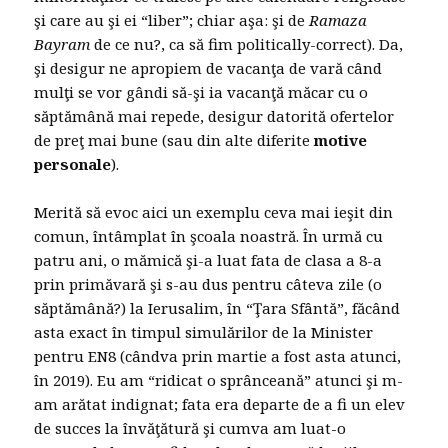
şi care au şi ei “liber”; chiar aşa: şi de
Ramaza
Bayram
de ce nu?, ca să fim politically-correct). Da,
şi desigur ne apropiem de vacanţa de vară când
mulţi se vor gândi să-şi ia vacanţă măcar cu o
săptămână mai repede, desigur datorită ofertelor
de preţ mai bune (sau din alte diferite
motive
personale
).
Merită să evoc aici un exemplu ceva mai ieşit din
comun, întâmplat în şcoala noastră. În urmă cu
patru ani, o mămică şi-a luat fata de clasa a 8-a
prin primăvară şi s-au dus pentru câteva zile (o
săptămână?) la Ierusalim, în “Ţara Sfântă”, făcând
asta exact în timpul simulărilor de la Minister
pentru EN8 (cândva prin martie a fost asta atunci,
în 2019). Eu am “ridicat o sprânceană” atunci şi m-
am arătat indignat; fata era departe de a fi un elev
de succes la învăţătură şi cumva am luat-o