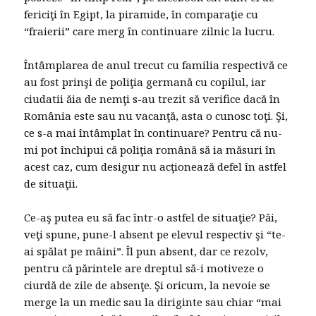
fericiţi în Egipt, la piramide, în comparaţie cu
“fraierii” care merg în continuare zilnic la lucru.
Întâmplarea de anul trecut cu familia respectivă ce
au fost prinşi de poliţia germană cu copilul, iar
ciudatii ăia de nemţi s-au trezit să verifice dacă în
România este sau nu vacanţă, asta o cunosc toţi. Şi,
ce s-a mai întâmplat în continuare? Pentru că nu-
mi pot închipui că poliţia română să ia măsuri în
acest caz, cum desigur nu acţionează defel în astfel
de situaţii.
Ce-aş putea eu să fac într-o astfel de situaţie? Păi,
veţi spune, pune-l absent pe elevul respectiv şi “te-
ai spălat pe mâini”. Îl pun absent, dar ce rezolv,
pentru că părintele are dreptul să-i motiveze o
ciurdă de zile de absenţe. Şi oricum, la nevoie se
merge la un medic sau la diriginte sau chiar “mai