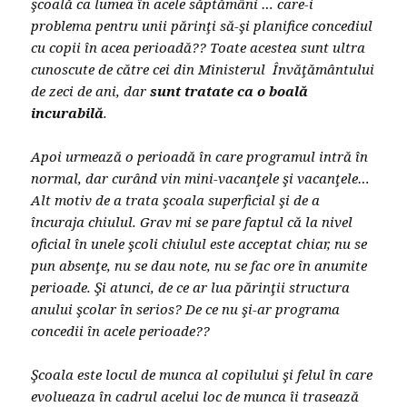
şcoală ca lumea în acele săptămâni … care-i
problema pentru unii părinţi să-şi planifice concediul
cu copii în acea perioadă?? Toate acestea sunt ultra
cunoscute de către cei din Ministerul Învăţământului
de zeci de ani, dar
sunt tratate
ca o boală
incurabilă
.
Apoi urmează o perioadă în care programul intră în
normal, dar curând vin mini-vacanţele şi vacanţele…
Alt motiv de a trata şcoala superficial şi de a
încuraja chiulul. Grav mi se pare faptul că la nivel
oficial în unele şcoli chiulul este acceptat chiar, nu se
pun absenţe, nu se dau note, nu se fac ore în anumite
perioade. Şi atunci, de ce ar lua părinţii structura
anului şcolar în serios? De ce nu şi-ar programa
concedii în acele perioade??
Şcoala este locul de munca al copilului şi felul în care
evolueaza în cadrul acelui loc de munca îi trasează