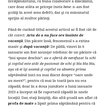
învăţământului, cu buna colaborare a dăscălimii,
care doar atâta se pricepe (
nota bene
: n-am fost
şcoliţi în acest sens defel!), dar şi cu minunatul
sprijin al multor părinţi.
Până de curând titlul acestui articol ar fi fost cât de
cât corect:
Arta de a nu face ore înainte de
vacanţă
. Din păcate însă, fenomenul s-a extins
masiv şi
după vacanţă
! De pildă, vineri în 6
ianuarie am fost anunţat telefonic de un părinte că
“îmi spune deschis”:
au o ofertă de nerefuzat la schi
şi copilul este atât de pasionat de schi şi bla-bla-bla,
aşa că ei îşi asumă şi copilul va absenta prima
săptămână
(nici nu mai discut despre “oare unde
au mers?”, pentru că mai în toată ţara nu era
zăpadă; doar în a doua jumătate a lunii ianuarie
2023 a început să fie raportată zăpadă în unele
locaţii). Dar, staţi liniştiţi, din altă şcoală am aflat că
profa de mate
a lipsit prima săptămână pentru că