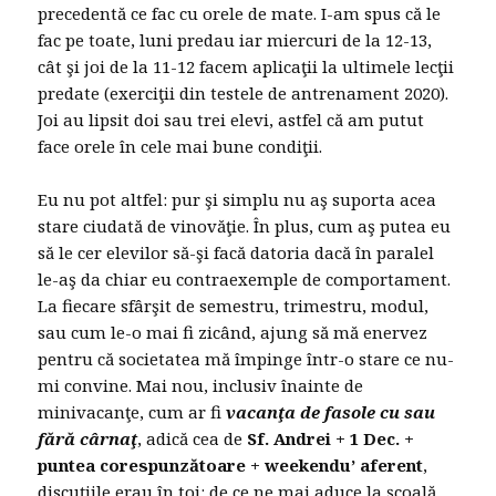
precedentă ce fac cu orele de mate. I-am spus că le
fac pe toate, luni predau iar miercuri de la 12-13,
cât şi joi de la 11-12 facem aplicaţii la ultimele lecţii
predate (exerciţii din testele de antrenament 2020).
Joi au lipsit doi sau trei elevi, astfel că am putut
face orele în cele mai bune condiţii.
Eu nu pot altfel: pur şi simplu nu aş suporta acea
stare ciudată de vinovăţie. În plus, cum aş putea eu
să le cer elevilor să-şi facă datoria dacă în paralel
le-aş da chiar eu contraexemple de comportament.
La fiecare sfârşit de semestru, trimestru, modul,
sau cum le-o mai fi zicând, ajung să mă enervez
pentru că societatea mă împinge într-o stare ce nu-
mi convine. Mai nou, inclusiv înainte de
minivacanţe, cum ar fi
vacanţa de fasole cu sau
fără cârnaţ
, adică cea de
Sf. Andrei + 1 Dec. +
puntea corespunzătoare + weekendu’ aferent
,
discuţiile erau în toi: de ce ne mai aduce la şcoală