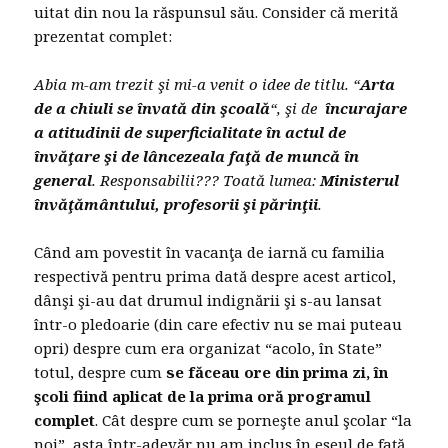
uitat din nou la răspunsul său. Consider că merită
prezentat complet:
Abia m-am trezit şi mi-a venit o idee de titlu. “
Arta
de a chiuli se învată din şcoală
“, şi de
încurajare
a atitudinii de superficialitate în actul de
învăţare şi de lâncezeala faţă de muncă în
general
. Responsabilii??? Toată lumea:
Ministerul
învăţământului, profesorii şi părinţii
.
Când am povestit în vacanţa de iarnă cu familia
respectivă pentru prima dată despre acest articol,
dânşi şi-au dat drumul indignării şi s-au lansat
într-o pledoarie (din care efectiv nu se mai puteau
opri) despre cum era organizat “acolo, în State”
totul, despre cum
se făceau ore din prima zi, în
şcoli fiind aplicat de la prima oră programul
complet
. Cât despre cum se porneşte anul şcolar “la
noi”, asta într-adevăr nu am inclus în eseul de faţă.