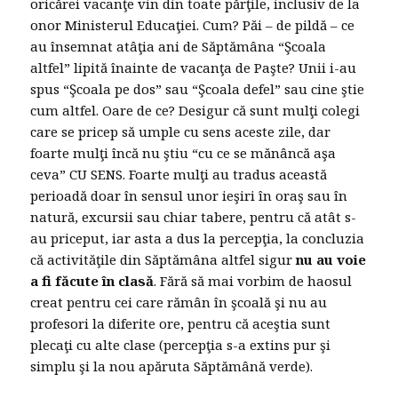
oricărei vacanţe vin din toate părţile, inclusiv de la
onor Ministerul Educaţiei. Cum? Păi – de pildă – ce
au însemnat atâţia ani de Săptămâna “Şcoala
altfel” lipită înainte de vacanţa de Paşte? Unii i-au
spus “Şcoala pe dos” sau “Şcoala defel” sau cine ştie
cum altfel. Oare de ce? Desigur că sunt mulţi colegi
care se pricep să umple cu sens aceste zile, dar
foarte mulţi încă nu ştiu “cu ce se mănâncă aşa
ceva” CU SENS. Foarte mulţi au tradus această
perioadă doar în sensul unor ieşiri în oraş sau în
natură, excursii sau chiar tabere, pentru că atât s-
au priceput, iar asta a dus la percepţia, la concluzia
că activităţile din Săptămâna altfel sigur
nu au voie
a fi făcute în clasă
. Fără să mai vorbim de haosul
creat pentru cei care rămân în şcoală şi nu au
profesori la diferite ore, pentru că aceştia sunt
plecaţi cu alte clase (percepţia s-a extins pur şi
simplu şi la nou apăruta Săptămână verde).