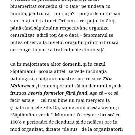
binemeritat concediu şi “o taie” pe undeva cu
familia, pentru că – nu-i aşa? – preţurile în turism
sunt mai mici atunci. Oricum – cel puţin în Cluj,
până când săptămâna respectivă se organiza
centralizat, adică toţi de-o dată – fenomenul se
putea observa la nivelul oraşului printr-o bruscă
descongestionare a traficului de dimineaţă.
Ca în majoritatea altor domenii, şi în cazul
Săptămânii “Şcoala altfel” se vede înclinaţia
patologică a naţiunii noastre spre ceea ce
Titu
Maiorescu
şi contemporanii săi au denumit aşa de
frumos
Teoria formelor fără fond
. Aşa că – ce să
faci? asta e! – cel mai bine nu mai mergem la
şcoală în acele zile. Da, iar de anul acesta avem şi
“Săptămâna verde”. Minunat! O creştere bruscă cu
100% a perioadei de flendurit şi de nefăcut ore în
mod organizat, dictate “de sus”. de la organizatorii