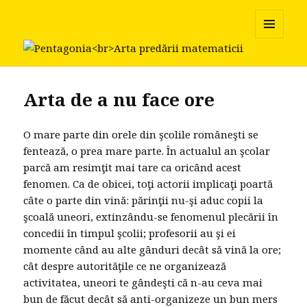
Pentagonia
MENU
AND
WIDGETS
Arta de a nu face ore
O mare parte din orele din şcolile româneşti se
fentează, o prea mare parte. În actualul an şcolar
parcă am resimţit mai tare ca oricând acest
fenomen. Ca de obicei, toţi actorii implicaţi poartă
câte o parte din vină: părinţii nu-şi aduc copii la
şcoală uneori, extinzându-se fenomenul plecării în
concedii în timpul şcolii; profesorii au şi ei
momente când au alte gânduri decât să vină la ore;
cât despre autorităţile ce ne organizează
activitatea, uneori te gândeşti că n-au ceva mai
bun de făcut decât să anti-organizeze un bun mers