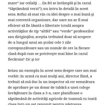
mare” iar ceilalţi … (la fel se întâmplă şi în cazul
“Săptămânii verzi”); nu intru în detalii în acest
sens. Refuz să mai vin cu idei despre o mai bună şi
mai coerentă organizare, dar oare nu ar fi mai
eficient să fie lăsată o libertate totală asupra
activităţilor de tip “altfel” sau “verde” profesorilor
sau diriginţilor, aceştia trebuind doar să acopere
de-a lungul unui an şcolar cele 5 zile
corespunzătoare sau un număr de ore la fiecare
clasă după cum se potriveşte mai bine în cazul
fiecăruia? Zic şi io!
Reiau un exemplu în acest sens despre care am mai
vorbit: în urmă cu mai mulţi ani, director fiind, a
trebuit să mă duc la un inspector să cer semnătura
de aprobare pe un dosar de tabără a unei colege
învăţătoare la clasa a 3-a, care planificase o
săptămână de activităţi agricole de toamnă cu toată
clasa într-un sat renumit pentru păstrarea