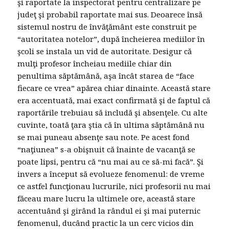
şi raportate la inspectorat pentru centralizare pe
judeţ şi probabil raportate mai sus. Deoarece însă
sistemul nostru de învăţământ este construit pe
“autoritatea notelor”, după încheierea mediilor în
şcoli se instala un vid de autoritate. Desigur că
mulţi profesor încheiau mediile chiar din
penultima săptămână, aşa încât starea de “face
fiecare ce vrea” apărea chiar dinainte. Această stare
era accentuată, mai exact confirmată şi de faptul că
raportările trebuiau să includă şi absenţele. Cu alte
cuvinte, toată ţara ştia că în ultima săptămână nu
se mai puneau absenţe sau note. Pe acest fond
“naţiunea” s-a obişnuit că înainte de vacanţă se
poate lipsi, pentru că “nu mai au ce să-mi facă”. Şi
invers a început să evolueze fenomenul: de vreme
ce astfel funcţionau lucrurile, nici profesorii nu mai
făceau mare lucru la ultimele ore, această stare
accentuând şi girând la rândul ei şi mai puternic
fenomenul, ducând practic la un cerc vicios din