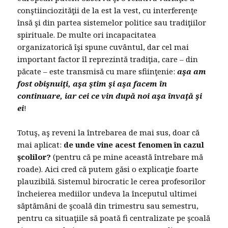
conştiinciozităţii de la est la vest, cu interferenţe
însă şi din partea sistemelor politice sau tradiţiilor
spirituale. De multe ori incapacitatea
organizatorică îşi spune cuvântul, dar cel mai
important factor îl reprezintă tradiţia, care – din
păcate – este transmisă cu mare sfiinţenie:
aşa am
fost obişnuiţi, aşa ştim şi aşa facem în
continuare, iar cei ce vin după noi aşa învaţă şi
ei
!
Totuş, aş reveni la întrebarea de mai sus, doar că
mai aplicat:
de unde vine acest fenomen în cazul
şcolilor?
(pentru că pe mine această întrebare mă
roade). Aici cred că putem găsi o explicaţie foarte
plauzibilă. Sistemul birocratic le cerea profesorilor
încheierea mediilor undeva la începutul ultimei
săptămâni de şcoală din trimestru sau semestru,
pentru ca situaţiile să poată fi centralizate pe şcoală