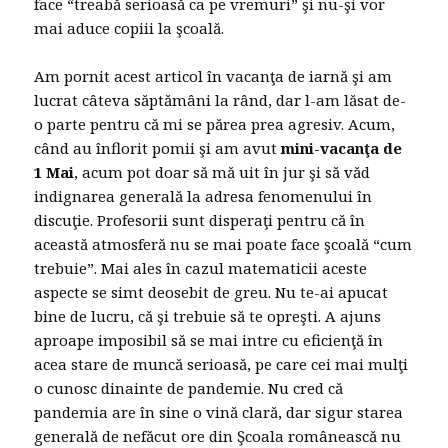
face “treabă serioasă ca pe vremuri” şi nu-şi vor
mai aduce copiii la şcoală.
Am pornit acest articol în vacanţa de iarnă şi am
lucrat câteva săptămâni la rând, dar l-am lăsat de-
o parte pentru că mi se părea prea agresiv. Acum,
când au înflorit pomii şi am avut
mini-vacanţa de
1 Mai
, acum pot doar să mă uit în jur şi să văd
indignarea generală la adresa fenomenului în
discuţie. Profesorii sunt disperaţi pentru că în
această atmosferă nu se mai poate face şcoală “cum
trebuie”. Mai ales în cazul matematicii aceste
aspecte se simt deosebit de greu. Nu te-ai apucat
bine de lucru, că şi trebuie să te opreşti. A ajuns
aproape imposibil să se mai intre cu eficienţă în
acea stare de muncă serioasă, pe care cei mai mulţi
o cunosc dinainte de pandemie. Nu cred că
pandemia are în sine o vină clară, dar sigur starea
generală de nefăcut ore din Şcoala românească nu