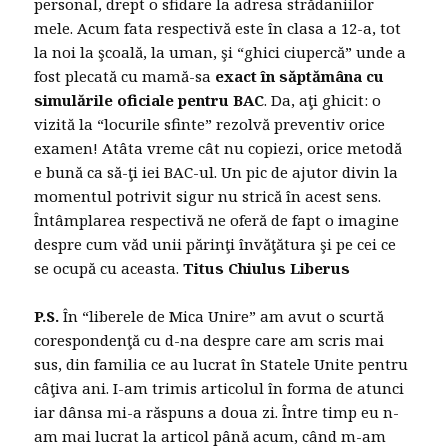
personal, drept o sfidare la adresa strădaniilor
mele. Acum fata respectivă este în clasa a 12-a, tot
la noi la şcoală, la uman, şi “ghici ciupercă” unde a
fost plecată cu mamă-sa
exact în săptămâna cu
simulările oficiale pentru BAC
. Da, aţi ghicit: o
vizită la “locurile sfinte” rezolvă preventiv orice
examen! Atâta vreme cât nu copiezi, orice metodă
e bună ca să-ţi iei BAC-ul. Un pic de ajutor divin la
momentul potrivit sigur nu strică în acest sens.
Întâmplarea respectivă ne oferă de fapt o imagine
despre cum văd unii părinţi învăţătura şi pe cei ce
se ocupă cu aceasta.
Titus Chiulus Liberus
P.S.
În “liberele de Mica Unire” am avut o scurtă
corespondenţă cu d-na despre care am scris mai
sus, din familia ce au lucrat în Statele Unite pentru
câţiva ani. I-am trimis articolul în forma de atunci
iar dânsa mi-a răspuns a doua zi. Între timp eu n-
am mai lucrat la articol până acum, când m-am