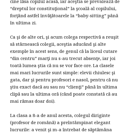
cine lăsa copilul acasă, iar aceştia se prevalează de
“dreptul lor constituţional” la şcoală al copilului,
forţând astfel învăţătoarele la “baby-sitting” până
în ultima zi.
Ca şi de alte ori, şi acum colega respectivă a reuşit
să stârnească colegii, aceştia aducând şi alte
exemple în acest sens, de genul că la liceul cutare
“din centru” marţi nu s-au trecut absenţe, iar joi
toată lumea ştia că nu se vor face ore. La clasele
mai mari lucrurile sunt simple: elevii chiulesc şi
gata, dar şi pentru profesori e nasol, pentru că nu
ştiu exact dacă au sau nu “clienţi” până în ultima
clipă sau la ultima oră (când poate constată că au
mai rămas doar doi).
La clasa a 8-a de anul acesta, colegul diriginte
(profesor de română) a preîntâmpinat elegant
lucrurile: a venit şi m-a întrebat de săptămâna