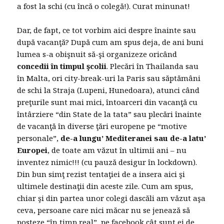
a fost la schi (cu încă o colegă!). Curat minunat!
Dar, de fapt, ce tot vorbim aici despre înainte sau
după vacanţă? După cum am spus deja, de ani buni
lumea s-a obişnuit să-şi organizeze oricând
concedii în timpul şcolii
. Plecări în Thailanda sau
în Malta, ori city-break-uri la Paris sau săptămâni
de schi la Straja (Lupeni, Hunedoara), atunci când
preţurile sunt mai mici, întoarceri din vacanţă cu
întârziere “din State de la tata” sau plecări înainte
de vacanţă în diverse ţări europene pe “motive
personale”,
de-a lungu’ Mediteranei sau de-a latu’
Europei
, de toate am văzut în ultimii ani – nu
inventez nimic!!! (cu pauză desigur în lockdown).
Din bun simţ rezist tentaţiei de a insera aici şi
ultimele destinaţii din aceste zile. Cum am spus,
chiar şi din partea unor colegi dascăli am văzut aşa
ceva, persoane care nici măcar nu se jenează să
posteze “în timp real”, pe facebook cât sunt ei de