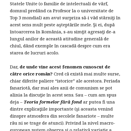
Statele Unite (o familie de intelectuali de vârf,
domnul predând ca Profesor la o universitate de
Top 3 mondial) am avut surpriza să-i văd stârniţi în
acest sens mult peste aşteptările mele. Şi ei, după
întoarcerea în România, s-au simţit agresaţi de-a
lungul anilor de această atitudine generală de
chiul, dând exemple în cascadă despre cum era
starea de lucruri acolo.
Dar,
de unde vine acest fenomen cunoscut de
către orice român?
Cred că există mai multe surse,
chiar diferite paliere “istorice” ale acestora. Periada
fanariotă, dar mai ales anii de comunism se pot
alinia la discuţie în acest sens. Sau – cum am spus
deja –
Teoria formelor fără fond
ar putea fi una
dintre explicaţiile importante (şi aceasta venind
dinspre atmosfera din secolele fanariote – multe
rău ni se trage de atunci). Privind la nivel macro-
european putem observa şi o relativă variaţie a