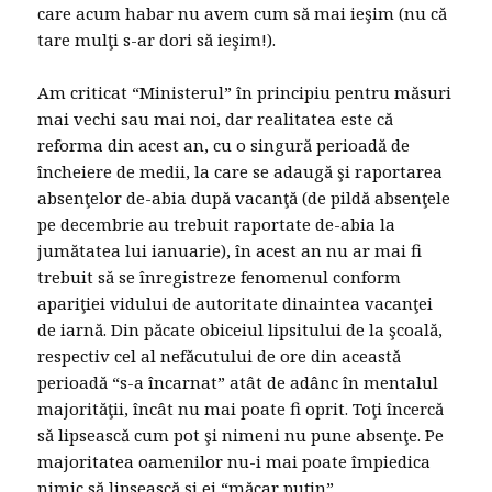
care acum habar nu avem cum să mai ieşim (nu că
tare mulţi s-ar dori să ieşim!).
Am criticat “Ministerul” în principiu pentru măsuri
mai vechi sau mai noi, dar realitatea este că
reforma din acest an, cu o singură perioadă de
încheiere de medii, la care se adaugă şi raportarea
absenţelor de-abia după vacanţă (de pildă absenţele
pe decembrie au trebuit raportate de-abia la
jumătatea lui ianuarie), în acest an nu ar mai fi
trebuit să se înregistreze fenomenul conform
apariţiei vidului de autoritate dinaintea vacanţei
de iarnă. Din păcate obiceiul lipsitului de la şcoală,
respectiv cel al nefăcutului de ore din această
perioadă “s-a încarnat” atât de adânc în mentalul
majorităţii, încât nu mai poate fi oprit. Toţi încercă
să lipsească cum pot şi nimeni nu pune absenţe. Pe
majoritatea oamenilor nu-i mai poate împiedica
nimic să lipsească şi ei “măcar puţin”.