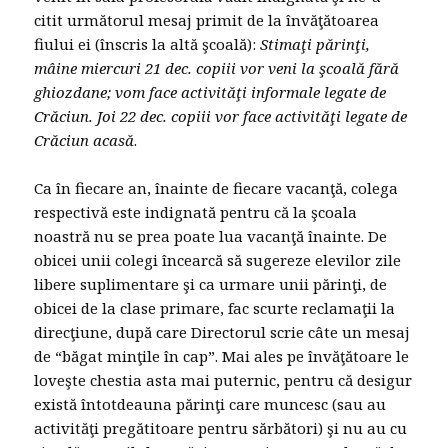
citit următorul mesaj primit de la învăţătoarea
fiului ei (înscris la altă şcoală):
Stimaţi părinţi,
mâine miercuri 21 dec. copiii vor veni la şcoală fără
ghiozdane; vom face activităţi informale legate de
Crăciun. Joi 22 dec. copiii vor face activităţi legate de
Crăciun acasă
.
Ca în fiecare an, înainte de fiecare vacanţă, colega
respectivă este indignată pentru că la şcoala
noastră nu se prea poate lua vacanţă înainte. De
obicei unii colegi încearcă să sugereze elevilor zile
libere suplimentare şi ca urmare unii părinţi, de
obicei de la clase primare, fac scurte reclamaţii la
direcţiune, după care Directorul scrie câte un mesaj
de “băgat minţile în cap”. Mai ales pe învăţătoare le
loveşte chestia asta mai puternic, pentru că desigur
există întotdeauna părinţi care muncesc (sau au
activităţi pregătitoare pentru sărbători) şi nu au cu