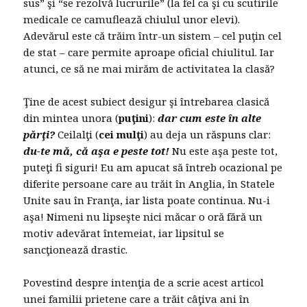
sus” şi “se rezolvă lucrurile” (la fel ca şi cu scutirile
medicale ce camuflează chiulul unor elevi).
Adevărul este că trăim într-un sistem – cel puţin cel
de stat – care permite aproape oficial chiulitul. Iar
atunci, ce să ne mai mirăm de activitatea la clasă?
Ţine de acest subiect desigur şi întrebarea clasică
din mintea unora (
puţini
):
dar cum este în alte
părţi?
Ceilalţi (
cei mulţi
) au deja un răspuns clar:
du-te mă, că aşa e peste tot!
Nu este aşa peste tot,
puteţi fi siguri! Eu am apucat să întreb ocazional pe
diferite persoane care au trăit în Anglia, în Statele
Unite sau în Franţa, iar lista poate continua. Nu-i
aşa! Nimeni nu lipseşte nici măcar o oră fără un
motiv adevărat întemeiat, iar lipsitul se
sancţionează drastic.
Povestind despre intenţia de a scrie acest articol
unei familii prietene care a trăit câţiva ani în