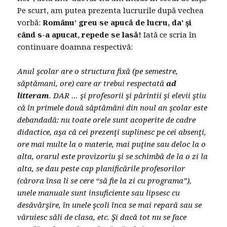
Pe scurt, am putea prezenta lucrurile după vechea
vorbă:
Românu’ greu se apucă de lucru, da’ şi
când s-a apucat, repede se lasă!
Iată ce scria în
continuare doamna respectivă:
Anul şcolar are o structura fixă (pe semestre,
săptămani, ore) care ar trebui respectată
ad
litteram
. DAR … şi profesorii şi părintii şi elevii ştiu
că în primele două săptămâni din noul an şcolar este
debandadă: nu toate orele sunt acoperite de cadre
didactice, aşa că cei prezenţi suplinesc pe cei absenţi,
ore mai multe la o materie, mai puţine sau deloc la o
alta, orarul este provizoriu şi se schimbă de la o zi la
alta, se dau peste cap planificările profesorilor
(cărora însa li se cere “să fie la zi cu programa”),
unele manuale sunt insuficiente sau lipsesc cu
desăvârşire, în unele şcoli înca se mai repară sau se
văruiesc săli de clasa, etc. Şi dacă tot nu se face