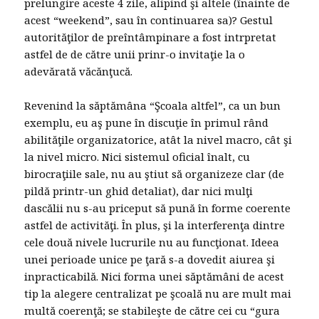
prelungire aceste 4 zile, alipind şi altele (înainte de
acest “weekend”, sau în continuarea sa)? Gestul
autorităţilor de preîntâmpinare a fost intrpretat
astfel de de către unii prinr-o invitaţie la o
adevărată văcănţucă.
Revenind la săptămâna “Şcoala altfel”, ca un bun
exemplu, eu aş pune în discuţie în primul rând
abilităţile organizatorice, atât la nivel macro, cât şi
la nivel micro. Nici sistemul oficial înalt, cu
birocraţiile sale, nu au ştiut să organizeze clar (de
pildă printr-un ghid detaliat), dar nici mulţi
dascălii nu s-au priceput să pună în forme coerente
astfel de activităţi. În plus, şi la interferenţa dintre
cele două nivele lucrurile nu au funcţionat. Ideea
unei perioade unice pe ţară s-a dovedit aiurea şi
inpracticabilă. Nici forma unei săptămâni de acest
tip la alegere centralizat pe şcoală nu are mult mai
multă coerenţă; se stabileşte de către cei cu “gura