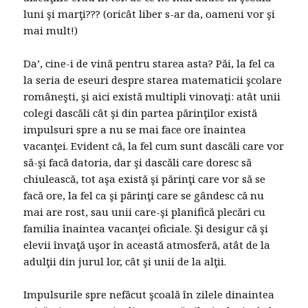
luni şi marţi??? (oricât liber s-ar da, oameni vor şi
mai mult!)
Da’, cine-i de vină pentru starea asta? Păi, la fel ca
la seria de eseuri despre starea matematicii şcolare
româneşti, şi aici există multipli vinovaţi: atât unii
colegi dascăli cât şi din partea părinţilor există
impulsuri spre a nu se mai face ore înaintea
vacanţei. Evident că, la fel cum sunt dascăli care vor
să-şi facă datoria, dar şi dascăli care doresc să
chiulească, tot aşa există şi părinţi care vor să se
facă ore, la fel ca şi părinţi care se gândesc că nu
mai are rost, sau unii care-şi planifică plecări cu
familia înaintea vacanţei oficiale. Şi desigur că şi
elevii învaţă uşor în această atmosferă, atât de la
adulţii din jurul lor, cât şi unii de la alţii.
Impulsurile spre nefăcut şcoală în zilele dinaintea