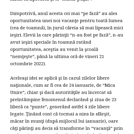
Dimpotrivă, anul acesta cei mai “pe fază” au ales
oportunitatea unei noi vacanţe pentru toată lumea
(cea de toamnă), în jurul căreia să mai lipească mici
ieşiri. Elevii la care părinţii “n-au fost pe fază”, n-au
avut ieşiri speciale în toamnă ratând
oportunitatea, aceştia au venit la şcoală
“nemţeşte”, până la ultima oră de vineri 21
octombrie 2022).
Aceleaşi idei se aplică şi în cazul zilelor libere
naţionale, cum ar fi cea de 24 ianuarie, de “Mica
Unire”, chiar şi dacă autorităţile au încercat să
preîntâmpine fenomenul declarând şi ziua de 23
liberă ca “punte”, generând astfel 4 zile libere
legate. Ţinând cont că tocmai a nins în sfârşit,
măcar în munţi (după mijlocul lui ianuarie), oare
câţi părinţi au decis să transforme în “vacanţă” prin