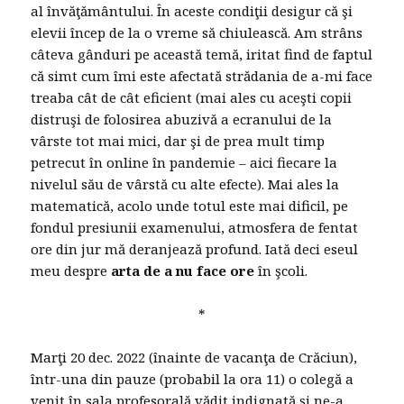
al învăţământului. În aceste condiţii desigur că şi
elevii încep de la o vreme să chiulească. Am strâns
câteva gânduri pe această temă, iritat find de faptul
că simt cum îmi este afectată strădania de a-mi face
treaba cât de cât eficient (mai ales cu aceşti copii
distruşi de folosirea abuzivă a ecranului de la
vârste tot mai mici, dar şi de prea mult timp
petrecut în online în pandemie – aici fiecare la
nivelul său de vârstă cu alte efecte). Mai ales la
matematică, acolo unde totul este mai dificil, pe
fondul presiunii examenului, atmosfera de fentat
ore din jur mă deranjează profund. Iată deci eseul
meu despre
arta de a nu face ore
în şcoli.
*
Marţi 20 dec. 2022 (înainte de vacanţa de Crăciun),
într-una din pauze (probabil la ora 11) o colegă a
venit în sala profesorală vădit indignată şi ne-a