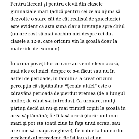
Pentru liceeni şi pentru elevii din clasele
gimnaziale mari (adică pentru cei ce au ajuns să
dezvolte o stare cât de cât realistă de şmecherie)
este evident că asta sună clar a invitaţie spre chiul
(nu are rost să mai vorbim aici despre cei din
clasele a 12-a, care oricum vin la şcoală doar la
materiile de examen).
În urma poveştilor cu care au venit elevii acasă,
mai ales cei mici, despre ce s-a făcut sau nu în
astfel de perioade, în familii s-a creat oricum
percepţia că săptămâna “Şcoala altfel” este o
zdravănă perioadă de pierdut vremea (de-a lungul
anilor, de când s-a introdus). Ca urmare, mulţi
părinţi decid să nu-şi mai trimită copiii la şcoală în
acea săptămână; fie îi lasă acasă (dacă sunt mai
mari şi pot sta toată ziua în faţa unui ecran, sau
are cine să-i supravegheze), fie îi duc la bunici din
weekend-ul precedent, fie îşi iau şi ei un