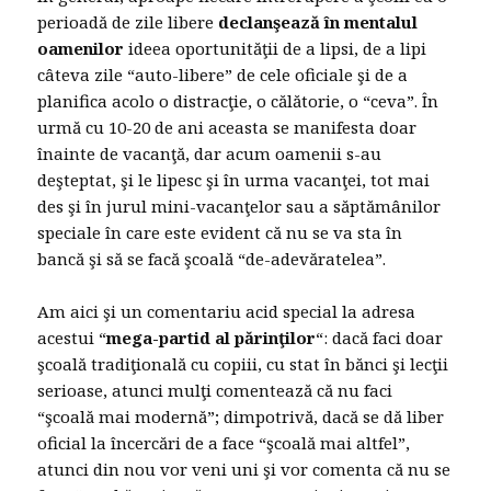
perioadă de zile libere
declanşează în mentalul
oamenilor
ideea oportunităţii de a lipsi, de a lipi
câteva zile “auto-libere” de cele oficiale şi de a
planifica acolo o distracţie, o călătorie, o “ceva”. În
urmă cu 10-20 de ani aceasta se manifesta doar
înainte de vacanţă, dar acum oamenii s-au
deşteptat, şi le lipesc şi în urma vacanţei, tot mai
des şi în jurul mini-vacanţelor sau a săptămânilor
speciale în care este evident că nu se va sta în
bancă şi să se facă şcoală “de-adevăratelea”.
Am aici şi un comentariu acid special la adresa
acestui “
mega-partid al părinţilor
“: dacă faci doar
şcoală tradiţională cu copiii, cu stat în bănci şi lecţii
serioase, atunci mulţi comentează că nu faci
“şcoală mai modernă”; dimpotrivă, dacă se dă liber
oficial la încercări de a face “şcoală mai altfel”,
atunci din nou vor veni uni şi vor comenta că nu se