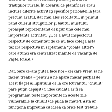
tradiţiilor rurale. În dosarul de planificare erau
incluse diferite activităţi specifice perioadei la ţară,
precum aratul, dar mai ales recoltatul, în primul
rând culesul strugurilor şi băutul mustului
proaspăt reprezentând desigur una cele mai
importante activităţi. Şi, ce a avut inspectorul
respectiv de comentat: de ce nu face colega asta
tabăra respectivă în săptămâna “Şcoala altfel”?,
care atunci era centralizat înainte de vacanţa de
Paşte. (
q.e.d.
)
Dar, oare ce-am putea face noi – cei care vrem să ne
facem treaba – pentru a ne apăra măcar parţial de
acest flagel al lipsitului de la ore (cuvântul “chiulit”
pare puţin depăşit) O idee ciudată ar fi să
programăm teste importante în aceste zile
vulnerabile la chiulit (de pildă la mate’). Asta ar
funcţiona împreună cu ideea că orice test trebuie