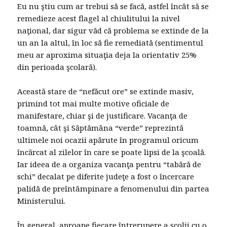
Eu nu ştiu cum ar trebui să se facă, astfel încât să se
remedieze acest flagel al chiulitului la nivel
naţional, dar sigur văd că problema se extinde de la
un an la altul, în loc să fie remediată (sentimentul
meu ar aproxima situaţia deja la orientativ 25%
din perioada şcolară).
Această stare de “nefăcut ore” se extinde masiv,
primind tot mai multe motive oficiale de
manifestare, chiar şi de justificare. Vacanţa de
toamnă, cât şi Săptămâna “verde” reprezintă
ultimele noi ocazii apărute în programul oricum
încărcat al zilelor în care se poate lipsi de la şcoală.
Iar ideea de a organiza vacanţa pentru “tabără de
schi” decalat pe diferite judeţe a fost o încercare
palidă de preîntâmpinare a fenomenului din partea
Ministerului.
În general, aproape fiecare întrerupere a şcolii cu o