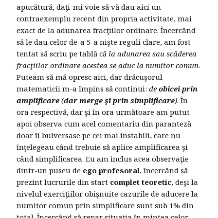
apucătură, daţi-mi voie să vă dau aici un
contraexemplu recent din propria activitate, mai
exact de la adunarea fracţiilor ordinare. Încercând
să le dau celor de-a 5-a nişte reguli clare, am fost
tentat să scriu pe tablă că
la adunarea sau scăderea
fracţiilor ordinare acestea se aduc la numitor comun
.
Puteam să mă opresc aici, dar drăcuşorul
matematicii m-a împins să continui:
de
obicei prin
amplificare
(
dar merge şi prin simplificare
)
. În
ora respectivă, dar şi în ora următoare am putut
apoi observa cum acel comentariu din paranteză
doar îi bulversase pe cei mai instabili, care nu
înţelegeau când trebuie să aplice amplificarea şi
când simplificarea. Eu am inclus acea observaţie
dintr-un puseu de
ego profesoral
, încercând să
prezint lucrurile din start
complet teoretic
, deşi la
nivelul exerciţiilor obişnuite cazurile de aducere la
numitor comun prin simplificare sunt sub 1% din
total. Încercând să repar situaţia în mintea celor