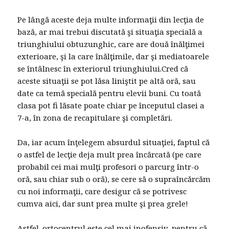
Pe lângă aceste deja multe informaţii din lecţia de
bază, ar mai trebui discutată şi situaţia specială a
triunghiului obtuzunghic, care are două înălţimei
exterioare, şi la care înălţimile, dar şi mediatoarele
se întâlnesc în exteriorul triunghiului.Cred că
aceste situaţii se pot lăsa liniştit pe altă oră, sau
date ca temă specială pentru elevii buni. Cu toată
clasa pot fi lăsate poate chiar pe începutul clasei a
7-a, în zona de recapitulare şi completări.
Da, iar acum înţelegem absurdul situaţiei, faptul că
o astfel de lecţie deja mult prea încărcată (pe care
probabil cei mai mulţi profesori o parcurg într-o
oră, sau chiar sub o oră), se cere să o supraîncărcăm
cu noi informaţii, care desigur că se potrivesc
cumva aici, dar sunt prea multe şi prea grele!
Astfel. ortocentrul este cel mai inofensiv, pentru că