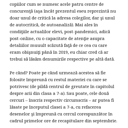
copiilor cum se numesc acele patru centre de
concurenţă (aşa încât prezentul eseu reprezintă nu
doar unul de critică la adresa colegilor, dar şi unul
de autocritică, de autoanaliză). Mai ales în
condiţiile actualilor elevi, post-pandemici, adică
post-online, cu o capacitate de atenţie asupra
detaliilor muuult scăzută faţă de ce cea cu care
eram obişnuiţi până în 2019, eu chiar cred că ar
trebui să lăsăm denumirile respective pe altă dată.
Pe când? Poate pe când urmează acestea să fie
folosite împreună cu restul materiei cu care se
potrivesc (de pildă centrul de greutate în capitolul
despre arii din clasa a 7-a). Sau poate, cele două
cercuri – înscris respectiv circumscris – ar putea fi
lăsate pe începutul clasei a 7-a, cu refacerea
desenelor şi împreună cu cercul corespunzător în
cadrul primelor ore de recapitulare din septembrie.