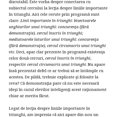
discutabil. Este vorba despre conectarea cu
subiectul cercului la lecţia despre liniile importante
în triunghi. Aici cele cerute prin programă sunt
clare:
Linii importante în triunghi: bisectoarele
unghiurilor unui triunghi: concurenţa (fără
demonstraţie), cercul înscris în triunghi;
mediatoarele laturilor unui triunghi: concurenţa
(fără demonstraţie), cercul circumscris unui triunghi
etc. Deci, apar clar prezente în programă existenţa
celor două cercuri,
cercul înscris în triunghi
,
respectiv
cercul circumscris unui triunghi
. Nu apare
însă prezentat defel ce ar trebui să se întâmple cu
acestea. De pildă, trebuie explicate şi folosite la
ceva? Că demonstraţia pare că nu este necesară
(deşi în cazul elevilor inteligenţi acest raţionament
chiar ar merita făcut.
Legat de lecţia despre liniile importante în
triunghi, am impresia că aici apare din nou un