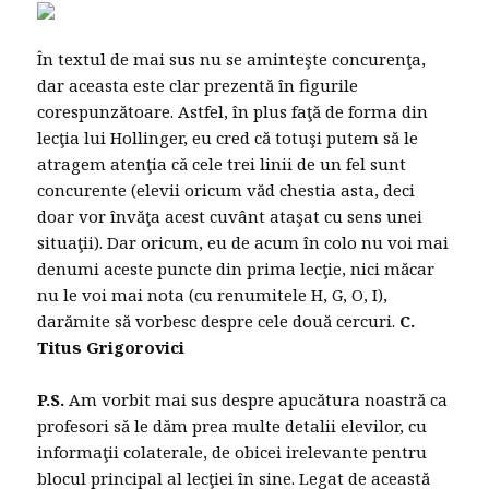
În textul de mai sus nu se aminteşte concurenţa,
dar aceasta este clar prezentă în figurile
corespunzătoare. Astfel, în plus faţă de forma din
lecţia lui Hollinger, eu cred că totuşi putem să le
atragem atenţia că cele trei linii de un fel sunt
concurente (elevii oricum văd chestia asta, deci
doar vor învăţa acest cuvânt ataşat cu sens unei
situaţii). Dar oricum, eu de acum în colo nu voi mai
denumi aceste puncte din prima lecţie, nici măcar
nu le voi mai nota (cu renumitele H, G, O, I),
darămite să vorbesc despre cele două cercuri.
C.
Titus Grigorovici
P.S.
Am vorbit mai sus despre apucătura noastră ca
profesori să le dăm prea multe detalii elevilor, cu
informaţii colaterale, de obicei irelevante pentru
blocul principal al lecţiei în sine. Legat de această