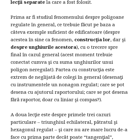
lecţii separate
la care a fost folosit.
Prima ar fi studiul fenomenului despre poligoane
regulate în general, ce trebuie făcut pe baza a
câteva exemple suficient de edificatoare (despre
acestea în sine ca fenomen,
construcţia lor
, dar şi
despre unghiurile acestora
), cu o trecere spre
final în cazul general (acest moment trebuie
conectat cumva şi cu suma unghiurilor unui
poligon neregulat). Partea cu construcţia este
extrem de neglijată de colegi în general (desenaţi
cu instrumentele un nonagon regulat; care se pot
desena cu ajutorul raportorului; care se pot desena
fără raportor, doar cu liniar şi compas?).
A doua lecţie este despre primele trei cazuri
particulare – triunghiul echilateral, pătratul şi
hexagonul regulat – şi care nu are mare lucru de-a
face cu prima parte decât poate “tangenţial”,