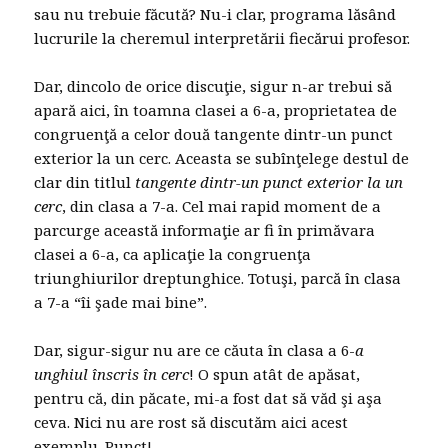
sau nu trebuie făcută? Nu-i clar, programa lăsând
lucrurile la cheremul interpretării fiecărui profesor.
Dar, dincolo de orice discuţie, sigur n-ar trebui să
apară aici, în toamna clasei a 6-a, proprietatea de
congruenţă a celor două tangente dintr-un punct
exterior la un cerc. Aceasta se subînţelege destul de
clar din titlul
tangente dintr-un punct exterior la un
cerc
, din clasa a 7-a. Cel mai rapid moment de a
parcurge această informaţie ar fi în primăvara
clasei a 6-a, ca aplicaţie la congruenţa
triunghiurilor dreptunghice. Totuşi, parcă în clasa
a 7-a “îi şade mai bine”.
Dar, sigur-sigur nu are ce căuta în clasa a 6-
a
unghiul înscris în cerc
! O spun atât de apăsat,
pentru că, din păcate, mi-a fost dat să văd şi aşa
ceva. Nici nu are rost să discutăm aici acest
exemplu. Punct!