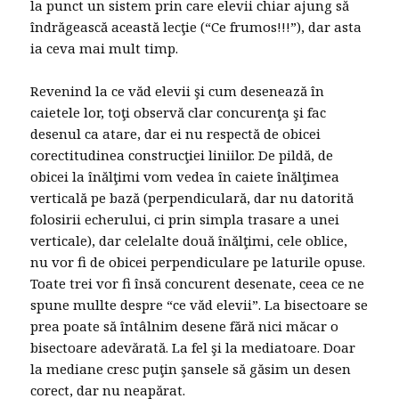
la punct un sistem prin care elevii chiar ajung să
îndrăgească această lecţie (“Ce frumos!!!”), dar asta
ia ceva mai mult timp.
Revenind la ce văd elevii şi cum desenează în
caietele lor, toţi observă clar concurenţa şi fac
desenul ca atare, dar ei nu respectă de obicei
corectitudinea construcţiei liniilor. De pildă, de
obicei la înălţimi vom vedea în caiete înălţimea
verticală pe bază (perpendiculară, dar nu datorită
folosirii echerului, ci prin simpla trasare a unei
verticale), dar celelalte două înălţimi, cele oblice,
nu vor fi de obicei perpendiculare pe laturile opuse.
Toate trei vor fi însă concurent desenate, ceea ce ne
spune mullte despre “ce văd elevii”. La bisectoare se
prea poate să întâlnim desene fără nici măcar o
bisectoare adevărată. La fel şi la mediatoare. Doar
la mediane cresc puţin şansele să găsim un desen
corect, dar nu neapărat.