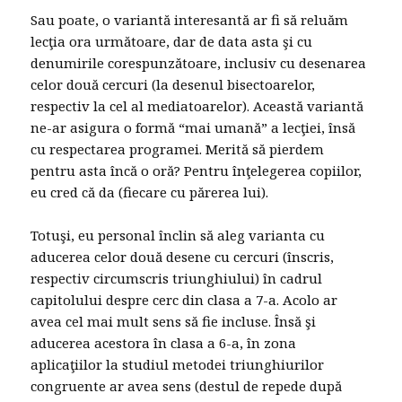
Sau poate, o variantă interesantă ar fi să reluăm
lecţia ora următoare, dar de data asta şi cu
denumirile corespunzătoare, inclusiv cu desenarea
celor două cercuri (la desenul bisectoarelor,
respectiv la cel al mediatoarelor). Această variantă
ne-ar asigura o formă “mai umană” a lecţiei, însă
cu respectarea programei. Merită să pierdem
pentru asta încă o oră? Pentru înţelegerea copiilor,
eu cred că da (fiecare cu părerea lui).
Totuşi, eu personal înclin să aleg varianta cu
aducerea celor două desene cu cercuri (înscris,
respectiv circumscris triunghiului) în cadrul
capitolului despre cerc din clasa a 7-a. Acolo ar
avea cel mai mult sens să fie incluse. Însă şi
aducerea acestora în clasa a 6-a, în zona
aplicaţiilor la studiul metodei triunghiurilor
congruente ar avea sens (destul de repede după