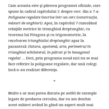
Cam aceasta este şi părerea programei oficiale, care
spune în cadrul capitolului 5. despre cerc din a 7-a:
Poligoane regulate înscrise într-un cerc (construcţie,
măsuri de unghiuri)
. Apoi, în capitolul 7 cumulând
relaţiile metrice în triunghiul dreptunghic, cu
teorema lui Pitagora şi cu trigonometrie, la
rezolvarea triunghiului dreptunghic
apar în
paranteză:
(latura, apotemă, arie, perimetru) în
triunghiul echilateral, în pătrat şi în hexagonul
regulat
… Deci, prin programa nouă nici nu se mai
face referire la poligoane regulate, dar unii colegi
încă n-au realizat diferenţa.
*
Multe s-ar mai putea discuta pe astfel de exemple
legate de predarea cercului, dar eu am deschis
acest subiect având în gând un aspect mult mai