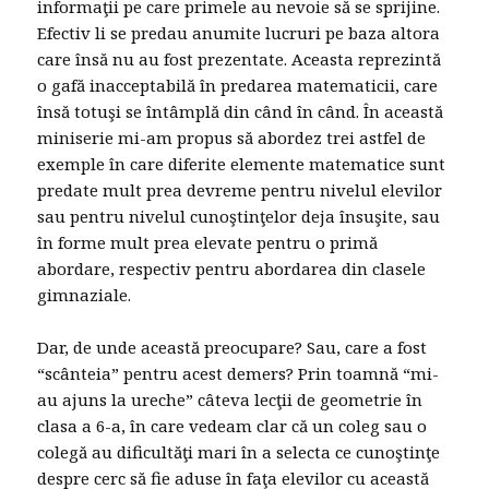
informaţii pe care primele au nevoie să se sprijine.
Efectiv li se predau anumite lucruri pe baza altora
care însă nu au fost prezentate. Aceasta reprezintă
o gafă inacceptabilă în predarea matematicii, care
însă totuşi se întâmplă din când în când. În această
miniserie mi-am propus să abordez trei astfel de
exemple în care diferite elemente matematice sunt
predate mult prea devreme pentru nivelul elevilor
sau pentru nivelul cunoştinţelor deja însuşite, sau
în forme mult prea elevate pentru o primă
abordare, respectiv pentru abordarea din clasele
gimnaziale.
Dar, de unde această preocupare? Sau, care a fost
“scânteia” pentru acest demers? Prin toamnă “mi-
au ajuns la ureche” câteva lecţii de geometrie în
clasa a 6-a, în care vedeam clar că un coleg sau o
colegă au dificultăţi mari în a selecta ce cunoştinţe
despre cerc să fie aduse în faţa elevilor cu această