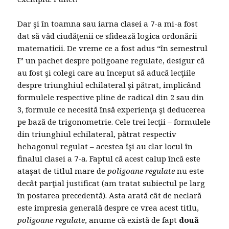
Dar şi în toamna sau iarna clasei a 7-a mi-a fost
dat să văd ciudăţenii ce sfidează logica ordonării
matematicii. De vreme ce a fost adus “în semestrul
I” un pachet despre poligoane regulate, desigur că
au fost şi colegi care au început să aducă lecţiile
despre triunghiul echilateral şi pătrat, implicând
formulele respective pline de radical din 2 sau din
3, formule ce necesită însă experienţa şi deducerea
pe bază de trigonometrie. Cele trei lecţii – formulele
din triunghiul echilateral, pătrat respectiv
hehagonul regulat – acestea îşi au clar locul în
finalul clasei a 7-a. Faptul că acest calup încă este
ataşat de titlul mare de
poligoane regulate
nu este
decât parţial justificat (am tratat subiectul pe larg
în postarea precedentă). Asta arată cât de neclară
este impresia generală despre ce vrea acest titlu,
poligoane regulate
, anume că există de fapt
două