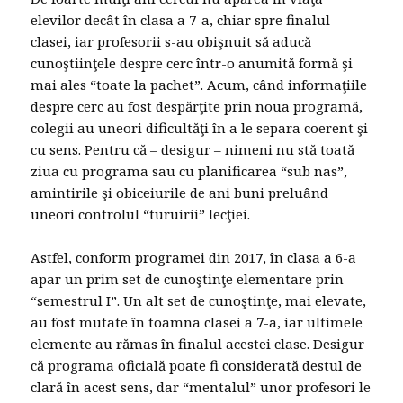
elevilor decât în clasa a 7-a, chiar spre finalul
clasei, iar profesorii s-au obişnuit să aducă
cunoştiinţele despre cerc într-o anumită formă şi
mai ales “toate la pachet”. Acum, când informaţiile
despre cerc au fost despărţite prin noua programă,
colegii au uneori dificultăţi în a le separa coerent şi
cu sens. Pentru că – desigur – nimeni nu stă toată
ziua cu programa sau cu planificarea “sub nas”,
amintirile şi obiceiurile de ani buni preluând
uneori controlul “turuirii” lecţiei.
Astfel, conform programei din 2017, în clasa a 6-a
apar un prim set de cunoştinţe elementare prin
“semestrul I”. Un alt set de cunoştinţe, mai elevate,
au fost mutate în toamna clasei a 7-a, iar ultimele
elemente au rămas în finalul acestei clase. Desigur
că programa oficială poate fi considerată destul de
clară în acest sens, dar “mentalul” unor profesori le