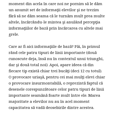
moment din acela în care noi ne pornim să le dăm
un anumit set de informaţii elevilor şi ne trezim
fără să ne dăm seama că le turnăm mult prea multe
altele, încărcându-le mintea şi anulând percepţia
informaţiilor de bază prin încărcarea cu altele mai
grele.
Care ar fi aici informaţiile de bază? Păi, în primul
rând cele patru tipuri de linii importante (două
cunoscute deja, însă nu în contextul unui triunghi,
dar şi două total noi). Apoi, apare ideea că din
fiecare tip există chiar trei bucăţi (deci 12 cu totul).
O provocare uriaşă, pentru cei mai mulţi elevi chiar
o provocare insurmontabilă, o reprezintă faptul că
desenele corespunzătoare celor patru tipuri de linii
importante seamănă foarte mult între ele. Marea
majoritate a elevilor nu au în acel moment
capacitatea să vadă deosebirile dintre acestea.