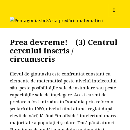
Pentagonia
MENU
AND
WIDGETS
Prea devreme! – (3) Centrul
cercului înscris /
circumscris
Elevul de gimnaziu este confruntat constant cu
elemente de matematică peste nivelul intelectului
său, peste posibilităţile sale de asimilare sau peste
capacităţile sale de înţelegere. Acest curent de
predare a fost introdus în România prin reforma
şcolară din 1980, nivelul fiind atunci reglat după
elevii de vârf, lăsând “în offside” intelectual marea
majoritate a populaţiei şcolare. Dacă până atunci
“lungimea de undă” a nivelului matematicii