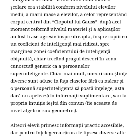
şcolare era stabilită conform nivelului elevilor
medii, a marii mase a elevilor, a celor reprezentând
corpul central din “Clopotul lui Gauss”, după acel
moment reformă nivelul materiei şi a aplicaţilor
au fost trase agresiv înspre dreapta, înspre copiii cu
un coeficient de inteligenţă mai ridicat, spre
marginea zonei coeficientului de inteligenţă
obişnuită, chiar trecând pragul deseori în zona
cunoscută generic ca a persoanelor
superinteligente. Chiar mai mult, uneori cunoştinţe
diverse sunt aduse în faţa claselor fără ca măcar şi
o persoană superinteligentă să poată înţelege, asta
dacă nu apelează la informaţii suplimentare, sau la
propria intuiţie ieşită din comun (fie aceasta de
nivel algebric sau geometric).
Alteori elevii primesc informaţii practic accesibile,
dar pentru înţelegerea cărora le lipsesc diverse alte