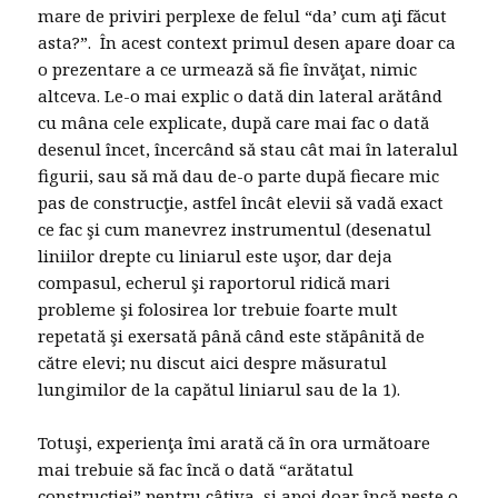
mare de priviri perplexe de felul “da’ cum aţi făcut
asta?”. În acest context primul desen apare doar ca
o prezentare a ce urmează să fie învăţat, nimic
altceva. Le-o mai explic o dată din lateral arătând
cu mâna cele explicate, după care mai fac o dată
desenul încet, încercând să stau cât mai în lateralul
figurii, sau să mă dau de-o parte după fiecare mic
pas de construcţie, astfel încât elevii să vadă exact
ce fac şi cum manevrez instrumentul (desenatul
liniilor drepte cu liniarul este uşor, dar deja
compasul, echerul şi raportorul ridică mari
probleme şi folosirea lor trebuie foarte mult
repetată şi exersată până când este stăpânită de
către elevi; nu discut aici despre măsuratul
lungimilor de la capătul liniarul sau de la 1).
Totuşi, experienţa îmi arată că în ora următoare
mai trebuie să fac încă o dată “arătatul
construcţiei” pentru câţiva, şi apoi doar încă peste o