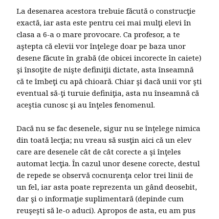
La desenarea acestora trebuie făcută o construcţie
exactă, iar asta este pentru cei mai mulţi elevi în
clasa a 6-a o mare provocare. Ca profesor, a te
aştepta că elevii vor înţelege doar pe baza unor
desene făcute în grabă (de obicei incorecte în caiete)
şi însoţite de nişte definiţii dictate, asta înseamnă
că te îmbeţi cu apă chioară. Chiar şi dacă unii vor şti
eventual să-ţi turuie definiţia, asta nu înseamnă că
aceştia cunosc şi au înţeles fenomenul.
Dacă nu se fac desenele, sigur nu se înţelege nimica
din toată lecţia; nu vreau să susţin aici că un elev
care are desenele cât de cât corecte a şi înţeles
automat lecţia. În cazul unor desene corecte, destul
de repede se observă cocnurenţa celor trei linii de
un fel, iar asta poate reprezenta un gând deosebit,
dar şi o informaţie suplimentară (depinde cum
reuşeşti să le-o aduci). Apropos de asta, eu am pus