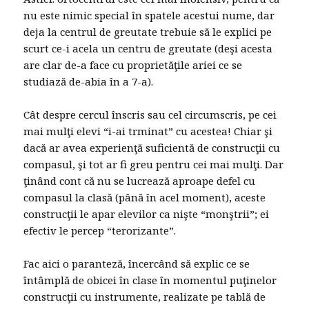
nu este nimic special în spatele acestui nume, dar
deja la centrul de greutate trebuie să le explici pe
scurt ce-i acela un centru de greutate (deşi acesta
are clar de-a face cu proprietăţile ariei ce se
studiază de-abia în a 7-a).
Cât despre cercul înscris sau cel circumscris, pe cei
mai mulţi elevi “i-ai trminat” cu acestea! Chiar şi
dacă ar avea experienţă suficientă de construcţii cu
compasul, şi tot ar fi greu pentru cei mai mulţi. Dar
ţinând cont că nu se lucrează aproape defel cu
compasul la clasă (până în acel moment), aceste
construcţii le apar elevilor ca nişte “monştrii”; ei
efectiv le percep “terorizante”.
Fac aici o paranteză, încercând să explic ce se
întâmplă de obicei în clase în momentul puţinelor
construcţii cu instrumente, realizate pe tablă de