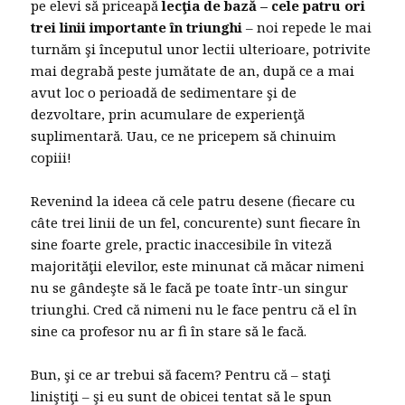
pe elevi să priceapă
lecţia de bază – cele patru ori
trei linii importante în triunghi
– noi repede le mai
turnăm şi începutul unor lectii ulterioare, potrivite
mai degrabă peste jumătate de an, după ce a mai
avut loc o perioadă de sedimentare şi de
dezvoltare, prin acumulare de experienţă
suplimentară. Uau, ce ne pricepem să chinuim
copiii!
Revenind la ideea că cele patru desene (fiecare cu
câte trei linii de un fel, concurente) sunt fiecare în
sine foarte grele, practic inaccesibile în viteză
majorităţii elevilor, este minunat că măcar nimeni
nu se gândeşte să le facă pe toate într-un singur
triunghi. Cred că nimeni nu le face pentru că el în
sine ca profesor nu ar fi în stare să le facă.
Bun, şi ce ar trebui să facem? Pentru că – staţi
liniştiţi – şi eu sunt de obicei tentat să le spun