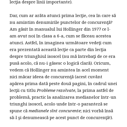
lecţia despre linii importante).
Dar, cum ar arăta atunci prima lecţie, cea în care să
nu amintim denumirile punctelor de concurenţă?
Am găsit în manualul lui Hollinger din 1977 ce l-
am avut noi în clasa a 6-a, cum se făceau acestea
atunci. Astfel, în imaginea următoare vedeţi cum
era prezentată această lecţie ca parte din lecţia
despre triunghiul isoscel (nu mă întrebaţi de ce era
pusă acolo, că nu-i găsesc o logică clară). Oricum,
vedem că Hollinger nu amintea în acel moment
nici măcar ideea de concurenţă (acest cuvânt
apărea prima dată peste două pagini, în cadrul unei
lecţii cu titlu
Probleme rezolvate
, la prima astfel de
problemă, practic la analizarea medianelor într-un
triunghi isoscel, acolo unde într-o paranteză se
spune că
medianele sînt concurente
; nici vorbă însă
să-l şi denumească pe acest punct de concurenţă!).