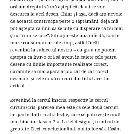
oră am dreptul să mă aştept că elevii se vor
descurca la acel desen. Chiar şi aşa, dacă am nevoie
de această construcţie peste 2 săptămâni, deja mă
pot aştepta ca unii să se uite cu disperare că nu mai
ştiu “cum se face”. Situaţia este una dificilă, foarte
mare consumatoare de timp, astfel încât –
revenind la subiectul nostru – cu greu ne putem
aştepta ca într-o oră să avem în caiete cele patru
desene cu liniile importante realizate corect,
darămite să mai apară acolo cât de cât corect
desenate şi cele două cercuri din titlul acestui
articol.
Revenind la cercul înscris, respectiv la cercul
circumscris, părerea mea este că cele două cercuri
fac parte dintr-o altă lecţie, care se potriveşte mult
mai bine în clasa a 7-a. La fel desigur şi centrul de
greutate. Deci, concluzionând, noi în loc să-i lăsăm