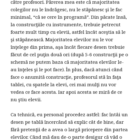
către profesori. Părerea mea este că majoritatea
colegilor nu le îndrăgesc, nu le stăpânesc şi le fac
minimal, “că se cere în programă”. Din păcate însă,
la construcţiile cu instrumente, trebuie petrecut
foarte mult timp cu elevii, astfel încât aceştia să le
şi stăpânească. Majoritatea elevilor nu le vor
înţelege din prima, aşa încât fiecare desen trebuie
făcut de cel puţin două ori (după 5-6 construcţii pe o
schemă ne putem baza că majoritatea elevilor le-
au înţeles şi le pot face). În plus, dacă atunci când
face o anumită construcţie, profesorul stă în faţa
tablei, cu spatele la elevi, cei mai mulţi nu vor
vedea ce face acesta. Iar apoi acesta se miră de ce
nu ştiu elevii.
Ca tehnică, eu personal procedez astfel: fac întâi un
desen pe tablă încercând să explic cât de bine, dar
fără pretenţii de a avea o largă pricepere din partea
elevilor. Când mă dau de-o parte desigur că văd o