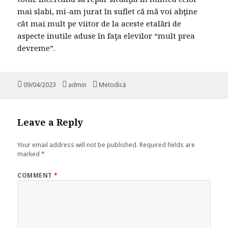
mai slabi, mi-am jurat în suflet că mă voi abţine
cât mai mult pe viitor de la aceste etalări de
aspecte inutile aduse în faţa elevilor “mult prea
devreme”.
Posted
09/04/2023
Author
admin
Categories
Metodică
on
Leave a Reply
Your email address will not be published.
Required fields are
marked
*
COMMENT
*