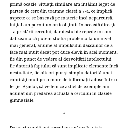
primă ocazie. Situaţii similare am întâlnit legat de
partea de cerc din toamna clasei a 7-a, ce implică
aspecte ce se bazează pe materie încă neparcursă.
Iniţial am pornit un articol ţintit în această direcţie
– a predării cercului, dar destul de repede mi-am
dat seama că putem studia problema la un nivel
mai general, anume al impulsului dascălilor de a
face mai mult decât pot duce elevii în acel moment,
fie din punct de vedere al dezvoltării intelectului,
fie datorită faptului că sunt implicate elemente încă
nestudiate, fie alteori pur şi simplu datorită unei
cantităţi mult prea mare de informaţii aduse într-o
lecţie. Aşadar, să vedem ce astfel de exemple am
adunat din predarea actuală a cercului în clasele
gimnaziale.
*
De foarte mulţi ani cercul nu apărea în viaţa