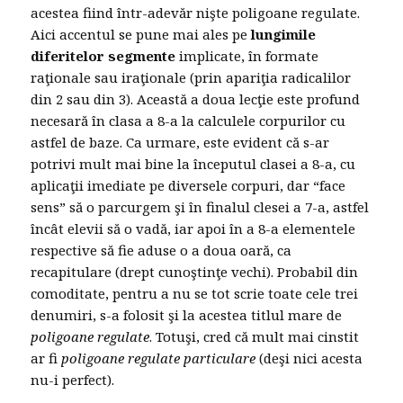
acestea fiind într-adevăr nişte poligoane regulate.
Aici accentul se pune mai ales pe
lungimile
diferitelor segmente
implicate, în formate
raţionale sau iraţionale (prin apariţia radicalilor
din 2 sau din 3). Această a doua lecţie este profund
necesară în clasa a 8-a la calculele corpurilor cu
astfel de baze. Ca urmare, este evident că s-ar
potrivi mult mai bine la începutul clasei a 8-a, cu
aplicaţii imediate pe diversele corpuri, dar “face
sens” să o parcurgem şi în finalul clesei a 7-a, astfel
încât elevii să o vadă, iar apoi în a 8-a elementele
respective să fie aduse o a doua oară, ca
recapitulare (drept cunoştinţe vechi). Probabil din
comoditate, pentru a nu se tot scrie toate cele trei
denumiri, s-a folosit şi la acestea titlul mare de
poligoane regulate
. Totuşi, cred că mult mai cinstit
ar fi
poligoane regulate particulare
(deşi nici acesta
nu-i perfect).