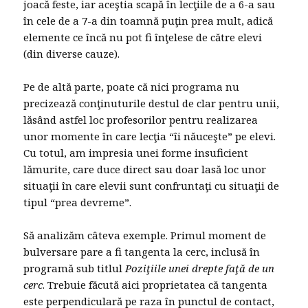
joacă feste, iar aceştia scapă în lecţiile de a 6-a sau
în cele de a 7-a din toamnă puţin prea mult, adică
elemente ce încă nu pot fi înţelese de către elevi
(din diverse cauze).
Pe de altă parte, poate că nici programa nu
precizează conţinuturile destul de clar pentru unii,
lăsând astfel loc profesorilor pentru realizarea
unor momente în care lecţia “îi năuceşte” pe elevi.
Cu totul, am impresia unei forme insuficient
lămurite, care duce direct sau doar lasă loc unor
situaţii în care elevii sunt confruntaţi cu situaţii de
tipul “prea devreme”.
Să analizăm câteva exemple. Primul moment de
bulversare pare a fi tangenta la cerc, inclusă în
programă sub titlul
Poziţiile unei drepte faţă de un
cerc
. Trebuie făcută aici proprietatea că tangenta
este perpendiculară pe raza în punctul de contact,