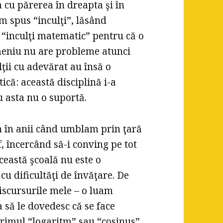
a cu părerea în dreapta şi în
m spus “inculţi”, lăsând
a “inculţi matematic” pentru că o
meniu nu are probleme atunci
ţii cu adevărat au însă o
că: această disciplină i-a
u asta nu o suportă.
 în anii când umblam prin ţară
, încercând să-i conving pe tot
această şcoală nu este o
cu dificultăţi de învăţare. De
iscursurile mele – o luam
 să le dovedesc că se face
a primul “logaritm” sau “cosinus”