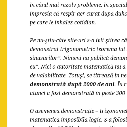
în când mai rezolv probleme, în specia
impresia că respir aer curat după duhor
pe care le inhalez cotidian.
Pe nu-ştiu-câte site-uri s-a ivit ştirea
demonstrat trigonometric teorema lui P
sinusurilor”. Nimeni nu publică demons
eu”. Nici o autoritate matematică nu a ve
de valabilitate. Totuşi, se titrează în ne
demonstrată după 2000 de ani
. În 
atunci a fost demonstrată în peste 300
O asemenea demonstraţie – trigonometr
matematică imposibilă logic. S-a folos