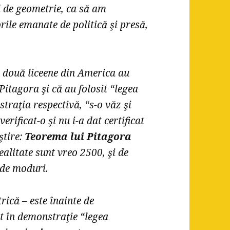
l de geometrie, ca să am
ile emanate de politică şi presă,
 că două liceene din America au
itagora şi că au folosit “legea
traţia respectivă, “s-o văz şi
rificat-o şi nu i-a dat certificat
ştire:
Teorema lui Pitagora
realitate sunt vreo 2500, şi de
 de moduri.
ică – este înainte de
it în demonstraţie “legea