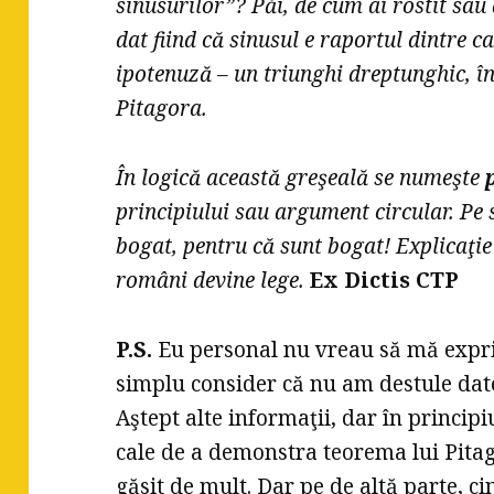
sinusurilor”? Păi, de cum ai rostit sau 
dat fiind că sinusul e raportul dintre c
ipotenuză – un triunghi dreptunghic, în
Pitagora.
În logică această greşeală se numeşte
principiului sau argument circular. Pe 
bogat, pentru că sunt bogat! Explicaţie 
români devine lege.
Ex Dictis CTP
P.S.
Eu personal nu vreau să mă exprim
simplu consider că nu am destule date
Aştept alte informaţii, dar în principi
cale de a demonstra teorema lui Pitag
găsit de mult. Dar pe de altă parte, c