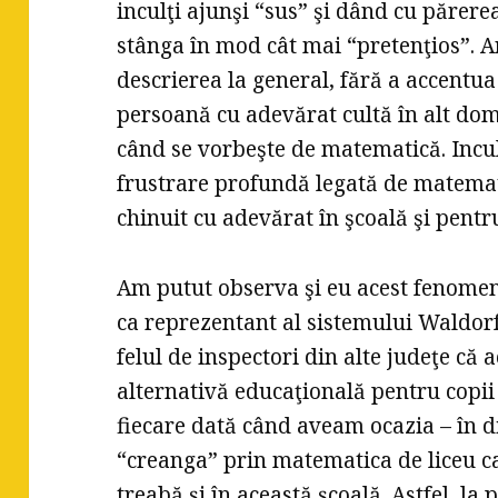
inculţi ajunşi “sus” şi dând cu părere
stânga în mod cât mai “pretenţios”. A
descrierea la general, fără a accentu
persoană cu adevărat cultă în alt do
când se vorbeşte de matematică. Incul
frustrare profundă legată de matemati
chinuit cu adevărat în şcoală şi pentr
Am putut observa şi eu acest fenomen
ca reprezentant al sistemului Waldorf
felul de inspectori din alte judeţe că 
alternativă educaţională pentru copii 
fiecare dată când aveam ocazia – în d
“creanga” prin matematica de liceu ca
treabă şi în această şcoală. Astfel, l