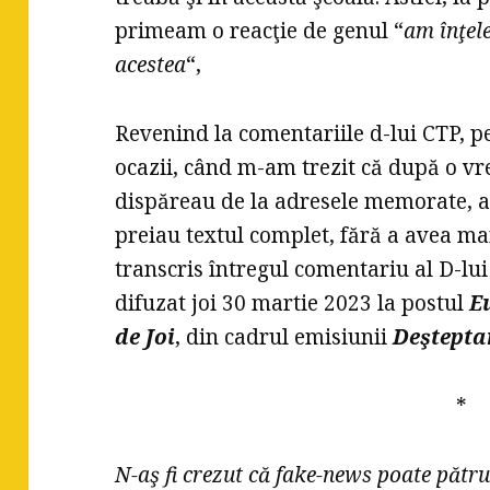
primeam o reacţie de genul “
am înţele
acestea
“,
Revenind la comentariile d-lui CTP, p
ocazii, când m-am trezit că după o vr
dispăreau de la adresele memorate, a
preiau textul complet, fără a avea ma
transcris întregul comentariu al D-lu
difuzat joi 30 martie 2023 la postul
E
de Joi
, din cadrul emisiunii
Deştepta
*
N-aş fi crezut că fake-news poate pătr