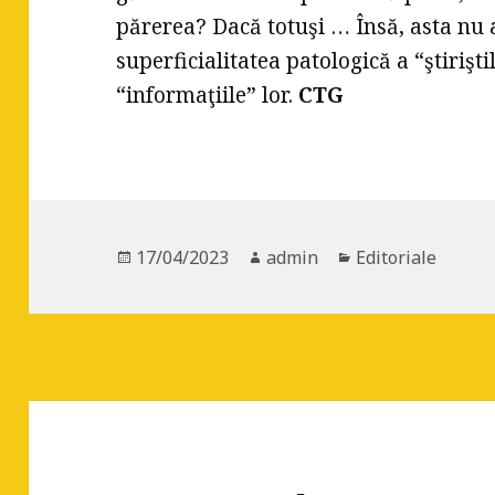
părerea? Dacă totuşi … Însă, asta nu 
superficialitatea patologică a “ştirişt
“informaţiile” lor.
CTG
Posted
17/04/2023
Author
admin
Categories
Editoriale
on