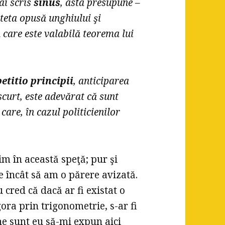
ai scris
sinus
, asta presupune –
ateta opusă unghiului şi
 care este valabilă teorema lui
petitio principii
, anticiparea
scurt, este adevărat că sunt
care, în cazul politicienilor
 în această speţă; pur şi
 încât să am o părere avizată.
u cred că dacă ar fi existat o
ora prin trigonometrie, s-ar fi
ine sunt eu să-mi expun aici