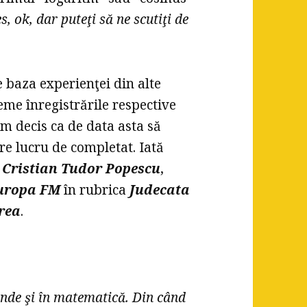
s, ok, dar puteţi să ne scutiţi de
e baza experienţei din alte
eme înregistrările respective
m decis ca de data asta să
re lucru de completat. Iată
i
Cristian Tudor Popescu
,
uropa FM
în rubrica
Judecata
rea
.
unde şi în matematică. Din când