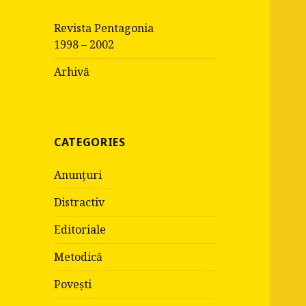
c
Revista Pentagonia
h
1998 – 2002
f
o
Arhivă
r
:
CATEGORIES
Anunțuri
Distractiv
Editoriale
Metodică
Povești