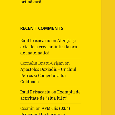
primăvară
RECENT COMMENTS
Raul Prisacariu
on
Atenţia şi
arta de a crea amintiri la ora
de matematică
Corneliu Bratu-Crișan
on
Apostolos Doxiadis – Unchiul
Petros şi Conjectura lui
Goldbach
Raul Prisacariu
on
Exemplu de
activitate de “ziua lui π”
Cosmin
on
AFM-Bis (03.4)
Principiul lui Pareto în