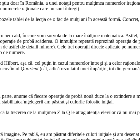
 ştiu doar în România, a unei notaţii pentru mulţimea numerelor iraţiona
 numerele raţionale care nu sunt întregi).
pozele tablei de la lecţia ce o fac de mulţi ani în această formă. Concret,
on cu aer cald, în care vom survola de la mare înălţime matematica. Astfe
operaţie de probă scăderea. O înmulţire repetată reprezintă operaţia de p
de astfel de detalii minore). Cele trei operaţii directe aplicate pe nume
ip de numere.
d Hilbert, aşa că, cel puţin în cazul numerelor întregi şi a celor raţional
a cuvântul
Quozient
(cât, adică rezultatul unei împărţiri, tot din germană
a parte, anume că fiecare operaţie de probă nouă duce la o extindere a 
bilitatea înţelegerii am păstrat şi culorile folosite iniţial.
 că la trecerea de la mulţimea Z la Q le atrag atenţia elevilor că nu mai 
imagine. Pe tablă, eu am păstrat diferitele culori iniţiale şi am desenat n
ar în final am evidenţiat faptul că numerele reale umplu toată axa, trăgân