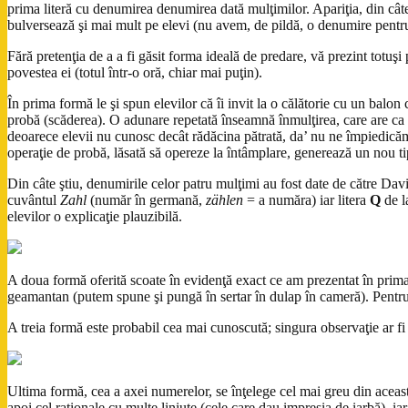
prima literă cu denumirea denumirea dată mulţimilor. Apariţia, din câte
bulversează şi mai mult pe elevi (nu avem, de pildă, o denumire pentru
Fără pretenţia de a a fi găsit forma ideală de predare, vă prezint totuşi 
povestea ei (totul într-o oră, chiar mai puţin).
În prima formă le şi spun elevilor că îi invit la o călătorie cu un bal
probă (scăderea). O adunare repetată înseamnă înmulţirea, care are ca 
deoarece elevii nu cunosc decât rădăcina pătrată, da’ nu ne împiedicăm 
operaţie de probă, lăsată să opereze la întâmplare, generează un nou t
Din câte ştiu, denumirile celor patru mulţimi au fost date de către Davi
cuvântul
Zahl
(număr în germană,
zählen
= a număra) iar litera
Q
de l
elevilor o explicaţie plauzibilă.
A doua formă oferită scoate în evidenţă exact ce am prezentat în prim
geamantan (putem spune şi pungă în sertar în dulap în cameră). Pentru sta
A treia formă este probabil cea mai cunoscută; singura observaţie ar fi
Ultima formă, cea a axei numerelor, se înţelege cel mai greu din această 
apoi cel raţionale cu multe liniuţe (cele care dau impresia de iarbă), i