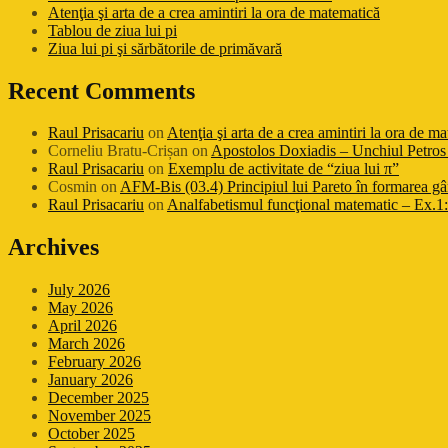
Atenţia şi arta de a crea amintiri la ora de matematică
Tablou de ziua lui pi
Ziua lui pi şi sărbătorile de primăvară
Recent Comments
Raul Prisacariu
on
Atenţia şi arta de a crea amintiri la ora de m
Corneliu Bratu-Crișan
on
Apostolos Doxiadis – Unchiul Petros 
Raul Prisacariu
on
Exemplu de activitate de “ziua lui π”
Cosmin
on
AFM-Bis (03.4) Principiul lui Pareto în formarea gâ
Raul Prisacariu
on
Analfabetismul funcţional matematic – Ex.1: 
Archives
July 2026
May 2026
April 2026
March 2026
February 2026
January 2026
December 2025
November 2025
October 2025