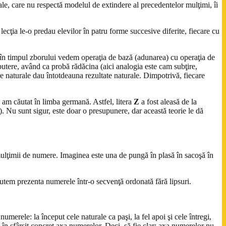
le, care nu respectă modelul de extindere al precedentelor mulţimi, îi
 lecţia le-o predau elevilor în patru forme succesive diferite, fiecare cu
l, în timpul zborului vedem operaţia de bază (adunarea) cu operaţia de
utere, având ca probă rădăcina (aici analogia este cam subţire,
re naturale dau întotdeauna rezultate naturale. Dimpotrivă, fiecare
e am căutat în limba germană. Astfel, litera
Z
a fost aleasă de la
). Nu sunt sigur, este doar o presupunere, dar această teorie le dă
mulţimii de numere. Imaginea este una de pungă în plasă în sacoşă în
putem prezenta numerele într-o secvenţă ordonată fără lipsuri.
umerele: la început cele naturale ca paşi, la fel apoi şi cele întregi,
d în sfârşit concret axa numerelor. Deci, să fie clar: axa numerelor nu