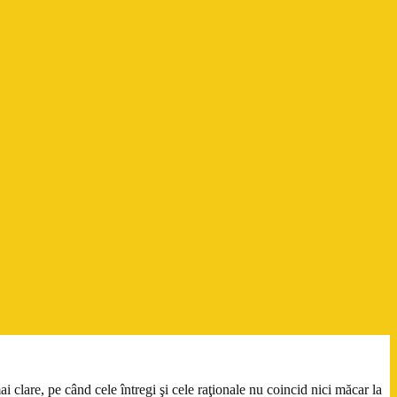
 clare, pe când cele întregi şi cele raţionale nu coincid nici măcar la