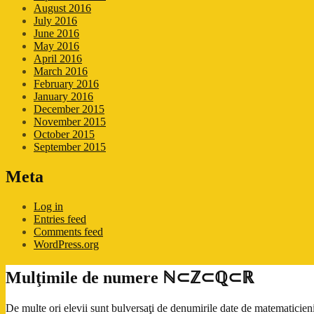
August 2016
July 2016
June 2016
May 2016
April 2016
March 2016
February 2016
January 2016
December 2015
November 2015
October 2015
September 2015
Meta
Log in
Entries feed
Comments feed
WordPress.org
Mulţimile de numere ℕ⊂ℤ⊂ℚ⊂ℝ
De multe ori elevii sunt bulversaţi de denumirile date de matematicieni 