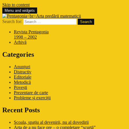
Skip to content
Menu and widgets
Pentagonia
Arta predării matematicii
Search for:
Revista Pentagonia
1998 – 2002
Arhivă
Categories
Anunțuri
Distractiv
Editoriale
Metodică
Povești
Prezentare de carte
Probleme și exerciții
Recent Posts
Şcoala, spațiu al devenirii, nu al dovedirii
Arta de a nu face ore – o completare “scurtă”