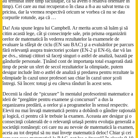
au terminat între timp facultăţile, ca să avem o relativă orientare în
timp). Cei care au mai recuperat-o în clasa a 8-a au salvat tema cu
pricina, dar la vremea respectivă oricum se vorbea că nu se dau
corpurile rotunde, aşa că …
Da! Asta spune legea lui Campbell. Ar merita acum să luăm şi să
citim acastă lege, cât şi consecinţele sale, prin prisma organizării
orelor de matematică în vederea rezultatelor la examenele de
evaluare la sfârşit de ciclu (EN sau BAC) şi a evaluărilor pe parcurs
fără relevanţă asupra traiectoriei şcolare (EN-2 şi EN-6), dar vă las
pe dvs., stimaţi cititori să faceţi singuri o astfel de analiză, bazată pe
gândurile personale. Ţinând cont de importanţa total exagerată dată
timp de peste un sfert de secol rezultatelor la olimpiade, putem
desigur include într-o astfel de analiză şi predarea pentru rezultate la
olimpiade în cazul unor profesori sau chiar în cazul unor şcoli
întregi. Să încerc totuşi şi eu câteva rânduri în acest sens.
Decenii la rând de “picurare” în mentalul profesorimii matematice a
ideii de “pregătire pentru examene şi concursuri” a dus la
organizarea predării, a orelor şi a programelor în sensul respectiv.
Elevii nu mai învaţă matematică pentru a dobândi o gândire raţională
şi logică, ci pentru că le trebuie la examen. Aceasta are desigur şi o
consecinţă colaterală de o relevanţă uriaşă pentru evoluţia generală a
societăţii româneşti: cei care nu au nevoie de matematică la examen,
aceia au tot dreptul să nu mai înveţe matematică deloc! Chiar şi cei