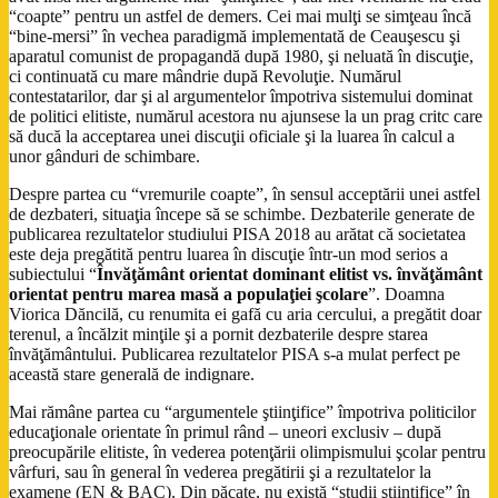
“coapte” pentru un astfel de demers. Cei mai mulţi se simţeau încă
“bine-mersi” în vechea paradigmă implementată de Ceauşescu şi
aparatul comunist de propagandă după 1980, şi neluată în discuţie,
ci continuată cu mare mândrie după Revoluţie. Numărul
contestatarilor, dar şi al argumentelor împotriva sistemului dominat
de politici elitiste, numărul acestora nu ajunsese la un prag critc care
să ducă la acceptarea unei discuţii oficiale şi la luarea în calcul a
unor gânduri de schimbare.
Despre partea cu “vremurile coapte”, în sensul acceptării unei astfel
de dezbateri, situaţia începe să se schimbe. Dezbaterile generate de
publicarea rezultatelor studiului PISA 2018 au arătat că societatea
este deja pregătită pentru luarea în discuţie într-un mod serios a
subiectului “
Învăţământ orientat dominant elitist vs. învăţământ
orientat pentru marea masă a populaţiei şcolare
”. Doamna
Viorica Dăncilă, cu renumita ei gafă cu aria cercului, a pregătit doar
terenul, a încălzit minţile şi a pornit dezbaterile despre starea
învăţământului. Publicarea rezultatelor PISA s-a mulat perfect pe
această stare generală de indignare.
Mai rămâne partea cu “argumentele ştiinţifice” împotriva politicilor
educaţionale orientate în primul rând – uneori exclusiv – după
preocupările elitiste, în vederea potenţării olimpismului şcolar pentru
vârfuri, sau în general în vederea pregătirii şi a rezultatelor la
examene (EN & BAC). Din păcate, nu există “studii ştiinţifice” în