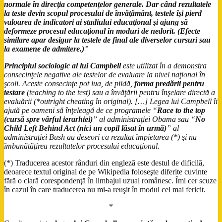
normale în direcţia competenţelor generale. Dar când rezultatele
la teste devin scopul procesului de învăţământ, testele îşi pierd
valoarea de indicatori ai stadiului educaţional şi ajung să
deformeze procesul educaţional în moduri de nedorit. (Efecte
similare apar desigur la testele de final ale diverselor cursuri sau
la examene de admitere.)
”
Principiul sociologic al lui Campbell
este utilizat în a demonstra
consecinţele negative ale testelor de evaluare la nivel naţional în
şcoli. Aceste consecinţe pot lua, de pildă,
forma predării pentru
testare
(teaching to the test) sau a învăţării pentru înşelare directă a
evaluării (*outright cheating în original). […] Legea lui Campbell îi
ajută pe oameni să înţeleagă de ce programele “
Race to the top
(cursă spre vârful ierarhiei)
” al administraţiei Obama sau “
No
Child Left Behind Act (nici un copil lăsat în urmă)
” al
administraţiei Bush au deseori ca rezultat împietarea (*) şi nu
îmbunătăţirea rezultatelor procesului educaţional
.
(*) Traducerea acestor rânduri din engleză este destul de dificilă,
deoarece textul original de pe Wikipedia foloseşte diferite cuvinte
fără o clară corespondenţă în limbajul uzual românesc. Îmi cer scuze
în cazul în care traducerea nu mi-a reuşit în modul cel mai fericit.
*