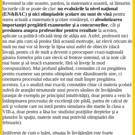
Revenind la oile noastre, pardon, la matematica noastră, să lămurim
lucrurile cât se poate de clar:
nu evaluările la nivel naţional
(EN&BAC) şi nici olimpiadele şcolare nu sunt de vină
pentru
starea actuală a matematicii şcolare româneşti, ci
absolutizarea
importanţei pregătirii examenelor şi a concursurilor
, cât şi
presiunea asupra profesorilor pentru rezultate
la acestea,
aplicate ca politică oficială timp de atâţia ani. Astfel, profesorii nici
nu mai ştiu cum să predea fără această motivaţie, iar elevii oricum de
mult nu mai vor să înveţe în lipsa unui astfel de obiectiv (dacă
învaţă, pentru că de mult a devenit o preocupare cvazi-naţională
găsirea formelor prin care elevii să fenteze sistemul, să ia note cât
mai bune şi să treacă examenele, fără să înveţe în mod
corespunzător). Mai profund gândind, constatăm că nu pregătirea
pentru examene sau pentru olimpiade este dăunătoareîn sine, ci
orientarea procesului educativ tot mai mult înspre pregătirea
acestora. La o analiză mai exactă, constatăm chiar că materia şcolară
suferă de aranjări nenaturale unui proces sănătos de învăţământ
(aranjat de exemplu pe principiul intuitivităţii), doar pentru a veni în
întâmpinarea procesului de excelenţă (de pildă, partea de calcul de
arii şi volume care nu intră pentru simularea din martie în clasa a
VIII-a, doar pentru a lăsa loc studiului poziţiilor dreptelor şi a
planelor în spaţiu, materie mult mai potrivită olimpiadei din
februarie).
Indiferent de cum o luăm, situaţia în învăţământ este foarte