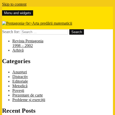
Skip to content
Menu and widgets
Pentagonia
Arta predării matematicii
Search for:
Revista Pentagonia
1998 – 2002
Arhivă
Categories
Anunțuri
Distractiv
Editoriale
Metodică
Povești
Prezentare de carte
Probleme și exerciții
Recent Posts