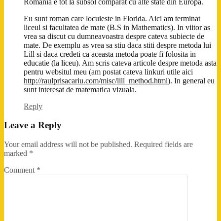
Romania e tot la subsol comparat cu alte state din Europa.
Eu sunt roman care locuieste in Florida. Aici am terminat
liceul si facultatea de mate (B.S in Mathematics). In viitor as
vrea sa discut cu dumneavoastra despre cateva subiecte de
mate. De exemplu as vrea sa stiu daca stiti despre metoda lui
Lill si daca credeti ca aceasta metoda poate fi folosita in
educatie (la liceu). Am scris cateva articole despre metoda asta
pentru websitul meu (am postat cateva linkuri utile aici
http://raulprisacariu.com/misc/lill_method.html
). In general eu
sunt interesat de matematica vizuala.
Reply
Leave a Reply
Your email address will not be published.
Required fields are
marked
*
Comment
*