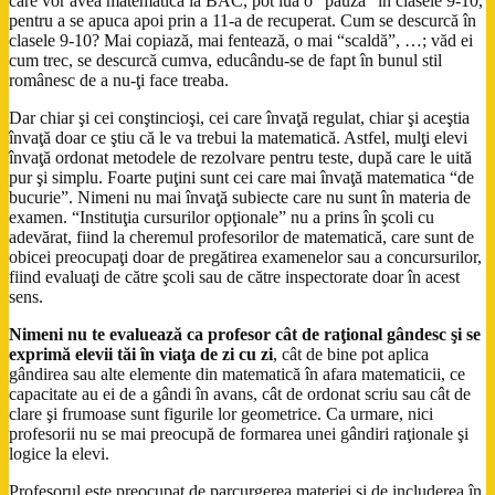
care vor avea matematică la BAC, pot lua o “pauză” în clasele 9-10,
pentru a se apuca apoi prin a 11-a de recuperat. Cum se descurcă în
clasele 9-10? Mai copiază, mai fentează, o mai “scaldă”, …; văd ei
cum trec, se descurcă cumva, educându-se de fapt în bunul stil
românesc de a nu-ţi face treaba.
Dar chiar şi cei conştincioşi, cei care învaţă regulat, chiar şi aceştia
învaţă doar ce ştiu că le va trebui la matematică. Astfel, mulţi elevi
învaţă ordonat metodele de rezolvare pentru teste, după care le uită
pur şi simplu. Foarte puţini sunt cei care mai învaţă matematica “de
bucurie”. Nimeni nu mai învaţă subiecte care nu sunt în materia de
examen. “Instituţia cursurilor opţionale” nu a prins în şcoli cu
adevărat, fiind la cheremul profesorilor de matematică, care sunt de
obicei preocupaţi doar de pregătirea examenelor sau a concursurilor,
fiind evaluaţi de către şcoli sau de către inspectorate doar în acest
sens.
Nimeni nu te evaluează ca profesor cât de raţional gândesc şi se
exprimă elevii tăi în viaţa de zi cu zi
, cât de bine pot aplica
gândirea sau alte elemente din matematică în afara matematicii, ce
capacitate au ei de a gândi în avans, cât de ordonat scriu sau cât de
clare şi frumoase sunt figurile lor geometrice. Ca urmare, nici
profesorii nu se mai preocupă de formarea unei gândiri raţionale şi
logice la elevi.
Profesorul este preocupat de parcurgerea materiei şi de includerea în