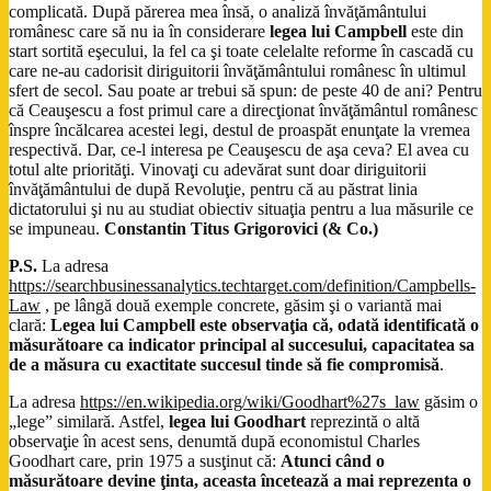
complicată. După părerea mea însă, o analiză învăţământului
românesc care să nu ia în considerare
legea lui Campbell
este din
start sortită eşecului, la fel ca şi toate celelalte reforme în cascadă cu
care ne-au cadorisit diriguitorii învăţământului românesc în ultimul
sfert de secol. Sau poate ar trebui să spun: de peste 40 de ani? Pentru
că Ceauşescu a fost primul care a direcţionat învăţământul românesc
înspre încălcarea acestei legi, destul de proaspăt enunţate la vremea
respectivă. Dar, ce-l interesa pe Ceauşescu de aşa ceva? El avea cu
totul alte priorităţi. Vinovaţi cu adevărat sunt doar diriguitorii
învăţământului de după Revoluţie, pentru că au păstrat linia
dictatorului şi nu au studiat obiectiv situaţia pentru a lua măsurile ce
se impuneau.
Constantin Titus Grigorovici (& Co.)
P.S.
La adresa
https://searchbusinessanalytics.techtarget.com/definition/Campbells-
Law
, pe lângă două exemple concrete, găsim şi o variantă mai
clară:
Legea lui Campbell este observaţia că, odată identificată o
măsurătoare ca indicator principal al succesului, capacitatea sa
de a măsura cu exactitate succesul tinde să fie compromisă
.
La adresa
https://en.wikipedia.org/wiki/Goodhart%27s_law
găsim o
„lege” similară. Astfel,
legea lui
Goodhart
reprezintă o altă
observaţie în acest sens, denumtă după economistul Charles
Goodhart care, prin 1975 a susţinut că:
Atunci când o
măsurătoare devine ţinta, aceasta încetează a mai reprezenta o