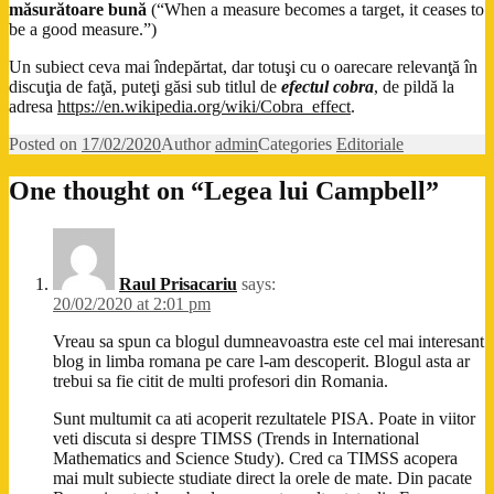
măsurătoare bună
(“When a measure becomes a target, it ceases to
be a good measure.”)
Un subiect ceva mai îndepărtat, dar totuşi cu o oarecare relevanţă în
discuţia de faţă, puteţi găsi sub titlul de
efectul cobra
, de pildă la
adresa
https://en.wikipedia.org/wiki/Cobra_effect
.
Posted on
17/02/2020
Author
admin
Categories
Editoriale
One thought on “Legea lui Campbell”
Raul Prisacariu
says:
20/02/2020 at 2:01 pm
Vreau sa spun ca blogul dumneavoastra este cel mai interesant
blog in limba romana pe care l-am descoperit. Blogul asta ar
trebui sa fie citit de multi profesori din Romania.
Sunt multumit ca ati acoperit rezultatele PISA. Poate in viitor
veti discuta si despre TIMSS (Trends in International
Mathematics and Science Study). Cred ca TIMSS acopera
mai mult subiecte studiate direct la orele de mate. Din pacate