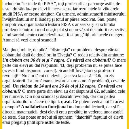
include în “teste de tip PISA”, toţi profesorii ar parcurge astfel de
teste, dresându-i pe elevi în acest sens, iar rezultatele la viitoarele
studii PISA ar creşte simţitor. Ca urmare, administratorii ministerului
învăţământului ar fi lăudaţi şi totul ar părea rezolvat. Sau, poate,
dimpotrivă, organizatorii testării PISA s-ar sesiza şi ar schimba
problemele într-un mod neaşteptat şi neprevăzut de autorii respectivi,
dând sarcini pentru care elevii n-au fost pregătiţi prin acele culegeri.
Atunci să vezi circ şi scandal!
Mai ţineţi minte, de pildă, “distracţia” cu problema despre vârsta
ciobanului dată de două ori în Elveţia? O redau relativ din amintire:
Un cioban are 36 de oi şi 7 capre. Ce vârstă are ciobanul?
O mare
parte din elevi au dat răspunsul
43
, deşi problema nu se putea face
(acesta fiind răspunsul corect). Scandal! Învăţători şi profesori
revoltaţi! “Nu am făcut cu elevii aşa ceva la clasă.” Ok, au zis
organizatorii. La următoarea testare apare o nouă problemă, ceva de
tipul:
Un cioban de 24 ani are 26 de oi şi 12 capre. Ce vârstă are
ciobanul?
O mare parte din elevi au dat răspunsul
62
, adunând cele
trei numere. Din nou scandal şi dascăli revoltaţi, dar din partea
organizatorilor o tăcere de tipul:
q.e.d.
Ce putem vedea noi în acest
exemplu?
Analfabetism funcţional
în domeniul lecturii, dar şi în
direcţia matematicii, deşi elevii erau pregătiţi în vederea unor astfel
de teste. Sau poate ar trebui să spunem: “datorită” faptului că elevii
erau pregătiţi ţintit spre astfel de teste.