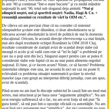
în anii ’80 şi continuat “într-o mare bucurie” şi cu multă mândrie
naţională în anii ’90, totul sub sloganul deja amintit:
“Noi şi
olimpicii noştri, noi şi sportivii noştri: Nadia, Hagi & Co. +
renumiţii anonimi cu rezultate de vârf la OIM etc.”.
De câteva ori am precizat chiar că nu consider că sistemul
olimpiadelor şcolare este dăunător, ci doar absolutizarea sa şi
ridicarea acestei absolutizări la nivel de politică de stat în domeniu
educaţional. Oricum, în această direcţie efervescenţa s-a mai liniştit,
mai ales după rezultatele echipei României la OIM 2018 Cluj,
rezultate considerate de ziariştii avizi de scandal drept slabe (să
meargă ei acolo şi să vadă cum este să “iei în faţă” o problemă pe
care nu o poţi urni din loc). Singurul aspect pentru care ar putea fi
considerate slabe este faptul că nu au mai putut alimenta orgoliul
naţional. Ei bine, şi ce facem acum? Nimic, ce să facem? Problema
sistemului olimpic este una, iar aceasta în nici un caz nu poate fi
echivalată cu problema situaţiei matematicii şcolare la nivelul
maselor (aşa cum greşit au interpretat diferiţi jurnalişi, cum am spus,
avizi de scandal).
Până acum nu am luat în discuţie subiectul în cauză într-un mod mai
serios, mai structurat şi pe baza unor “argumente ştiinţifice”. Nu am
avut energia sufletească să o fac, nu am avut forţa să mă pun “în
gura lumii”, să mă pun într-o opoziţie oficială cu autorităţile. Nu am
avut însă nici argumente mai “ştiinţifice”, dar nici vremurile nu erau