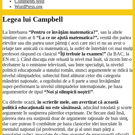
Comments feed
WordPress.org
Legea lui Campbell
La întrebarea
“Pentru ce învăţăm matematica?”
, sau la altele
similare cum ar fi
“La ce ne ajută matematica?”,
venită din partea
elevilor sau din partea unor părinţi ( acei care nici ei nu au avut o
relaţie tare amicală cu matematica), la astfel de întrebări cei mai mulţi
profesori răspund cu clasicul
“Îţi trebuie la examen!”
(la BAC, la
EN etc.). Când discuţia este reluată la nivel mai înalt, să zicem într-o
dezbatere la o emisiune televizată, sau între specialişti, la nivelul
politicii educaţionale a statului român, atunci argumentele se ridică la
nivelul olimpiadelor, subiectul fiind alăturat celor din categoria
mândriei naţionale, a orgoliului de a fi parte a unui învăţământ
super-performant la nivelul olimpiadelor internaţionale, pe baza
argumentelor de tipul
“Noi şi olimpicii noştri!”
.
Cu diferite ocazii,
în scrierile mele, am avertizat că această
politică educaţională nu este sănătoasă
, aducând totodată şi scurte
argumente în susţinerea părerilor exprimate. De fiecare dată însă,
părerea mea era susţinută doar de argumente raţionale de bun simţ,
dar care puteau fi combătute pe baza clasicelor idei inoculate în
mentalul naţional (al profesorimii, dar şi al unei mari părţi a
populaţiei culte), inoculate de către aparatul de propagandă oficială