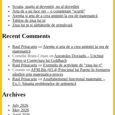
Şcoala, spațiu al devenirii, nu al dovedirii
Arta de a nu face ore – o completare “scurtă”
Atenţia şi arta de a crea amintiri la ora de matematică
Tablou de ziua lui pi
Ziua lui pi şi sărbătorile de primăvară
Recent Comments
Raul Prisacariu
on
Atenţia şi arta de a crea amintiri la ora de
matematică
Corneliu Bratu-Crișan
on
Apostolos Doxiadis – Unchiul
Petros şi Conjectura lui Goldbach
Raul Prisacariu
on
Exemplu de activitate de “ziua lui π”
Cosmin
on
AFM-Bis (03.4) Principiul lui Pareto în formarea
gândirii prin matematica-proces
Raul Prisacariu
on
Analfabetismul funcţional matematic –
Ex.1: Situaţia problemelor de aritmetică
Archives
July 2026
May 2026
April 2026