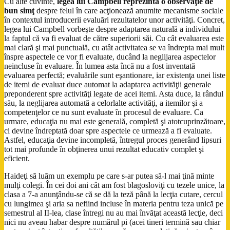
Cu alte cuvinte,
legea lui Campbell reprezintă o observaţie de
bun simţ
despre felul în care acţionează anumite mecanisme sociale
în contextul introducerii evaluări rezultatelor unor activităţi. Concret,
legea lui Campbell vorbeşte despre adaptarea naturală a individului
la faptul că va fi evaluat de către superiorii săi. Cu cât evaluarea este
mai clară şi mai punctuală, cu atât activitatea se va îndrepta mai mult
înspre aspectele ce vor fi evaluate, ducând la neglijarea aspectelor
neincluse în evaluare. În lumea asta încă nu a fost inventată
evaluarea perfectă; evaluările sunt eşantionare, iar existenţa unei liste
de itemi de evaluat duce automat la adaptarea activităţii generale
preponderent spre activităţi legate de acei itemi. Asta duce, la rândul
său, la neglijarea automată a celorlalte activităţi, a itemilor şi a
competenţelor ce nu sunt evaluate în procesul de evaluare. Ca
urmare, educaţia nu mai este generală, completă şi atotcuprinzătoare,
ci devine îndreptată doar spre aspectele ce urmează a fi evaluate.
Astfel, educaţia devine incompletă, întregul proces generând lipsuri
tot mai profunde în obţinerea unui rezultat educativ complet şi
eficient.
Haideţi să luăm un exemplu pe care s-ar putea să-l mai ţină minte
mulţi colegi. În cei doi ani cât am fost blagosloviţi cu tezele unice, la
clasa a 7-a anunţându-se că se dă la teză până la lecţia cutare, cercul
cu lungimea şi aria sa nefiind incluse în materia pentru teza unică pe
semestrul al II-lea, clase întregi nu au mai învăţat această lecţie, deci
nici nu aveau habar despre numărul pi (acei tineri termină sau chiar