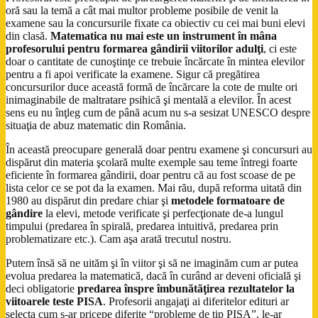
oră sau la temă a cât mai multor probleme posibile de venit la
examene sau la concursurile fixate ca obiectiv cu cei mai buni elevi
din clasă.
Matematica nu mai este un instrument în mâna
profesorului pentru formarea gândirii viitorilor adulţi
, ci este
doar o cantitate de cunoştinţe ce trebuie încărcate în mintea elevilor
pentru a fi apoi verificate la examene. Sigur că pregătirea
concursurilor duce această formă de încărcare la cote de multe ori
inimaginabile de maltratare psihică şi mentală a elevilor. În acest
sens eu nu înţleg cum de până acum nu s-a sesizat UNESCO despre
situaţia de abuz matematic din România.
În această preocupare generală doar pentru examene şi concursuri au
dispărut din materia şcolară multe exemple sau teme întregi foarte
eficiente în formarea gândirii, doar pentru că au fost scoase de pe
lista celor ce se pot da la examen. Mai rău, după reforma uitată din
1980 au dispărut din predare chiar şi
metodele formatoare de
gândire
la elevi, metode verificate şi perfecţionate de-a lungul
timpului (predarea în spirală, predarea intuitivă, predarea prin
problematizare etc.). Cam aşa arată trecutul nostru.
Putem însă să ne uităm şi în viitor şi să ne imaginăm cum ar putea
evolua predarea la matematică, dacă în curând ar deveni oficială şi
deci obligatorie
predarea înspre îmbunătăţirea rezultatelor la
viitoarele teste PISA
. Profesorii angajaţi ai diferitelor edituri ar
selecta cum s-ar pricepe diferite “probleme de tip PISA”, le-ar