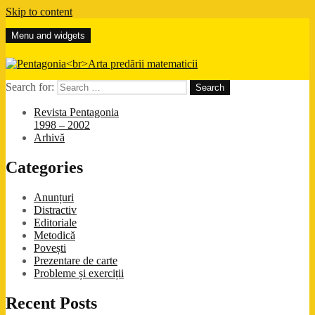
Skip to content
Menu and widgets
Pentagonia
Arta predării matematicii
Search for:
Revista Pentagonia
1998 – 2002
Arhivă
Categories
Anunțuri
Distractiv
Editoriale
Metodică
Povești
Prezentare de carte
Probleme și exerciții
Recent Posts