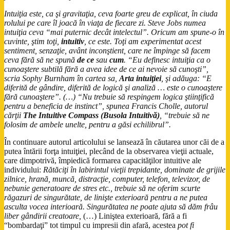
Intuiţia este, ca şi gravitaţia, ceva foarte greu de explicat, în ciuda
rolului pe care îl joacă în viaţa de fiecare zi. Steve Jobs numea
intuiţia ceva “mai puternic decât intelectul”. Oricum am spune-o în
cuvinte, ştim toţi,
intuitiv
, ce este. Toţi am experimentat acest
sentiment, senzaţie, avânt inconştient, care ne împinge să facem
ceva fără să ne spună
de ce
sau
cum
. “Eu definesc intuiţia ca o
cunoaştere subtilă fără a avea idee de ce ai nevoie să cunoşti”,
scria Sophy Burnham în cartea sa,
Arta intuiţiei
, şi adăuga: “E
diferită de gândire, diferită de logică şi analiză … este o cunoaştere
fără cunoaştere”. (…) “Nu trebuie să respingem logica ştiinţifică
pentru a beneficia de instinct”, spunea Francis Cholle, autorul
cărţii
The Intuitive Compass (Busola Intuitivă)
, “trebuie să ne
folosim de ambele unelte, pentru a găsi echilibrul”.
În continuare autorul articolului se lansează în căutarea unor căi de a
putea întării forţa intuiţiei, plecând de la observarea vieţii actuale,
care dimpotrivă, împiedică formarea capacităţilor intuitive ale
individului:
Rătăciţi în labirintul vieţii trepidante, dominate de grijile
zilnice, hrană, muncă, distracţie, computer, telefon, televizor, de
nebunie generatoare de stres etc., trebuie să ne oferim scurte
răgazuri de singurătate, de linişte exterioară pentru a ne putea
asculta vocea interioară. Singurătatea ne poate ajuta să dăm frâu
liber gândirii creatoare,
(…) Liniştea exterioară, fără a fi
“bombardaţi” tot timpul cu impresii din afară, acestea
pot fi