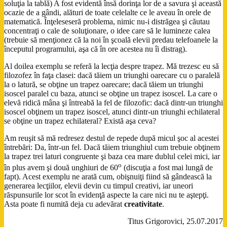
soluţia la tablă) A fost evidentă însă dorinţa lor de a savura şi această
ocazie de a gândi, alături de toate celelalte ce le aveau în orele de
matematică. Înţeleseseră problema, nimic nu-i distrăgea şi căutau
concentraţi o cale de soluţionare, o idee care să le lumineze calea
(trebuie să menţionez că la noi în şcoală elevii predau telefoanele la
începutul programului, aşa că în ore acestea nu îi distrag).
Al doilea exemplu se referă la lecţia despre trapez. Mă trezesc eu să
filozofez în faţa clasei: dacă tăiem un triunghi oarecare cu o paralelă
la o latură, se obţine un trapez oarecare; dacă tăiem un triunghi
isoscel paralel cu baza, atunci se obţine un trapez isoscel. La care o
elevă ridică mâna şi întreabă la fel de filozofic: dacă dintr-un triunghi
isoscel obţinem un trapez isoscel, atunci dintr-un triunghi echilateral
se obţine un trapez echilateral? Există aşa ceva?
Am reuşit să mă redresez destul de repede după micul şoc al acestei
întrebări: Da, într-un fel. Dacă tăiem triunghiul cum trebuie obţinem
la trapez trei laturi congruente şi baza cea mare dublul celei mici, iar
o
în plus avem şi două unghiuri de 60
(discuţia a fost mai lungă de
fapt). Acest exemplu ne arată cum, obişnuiţi fiind să gândească la
generarea lecţiilor, elevii devin cu timpul creativi, iar uneori
răspunsurile lor scot în evidenţă aspecte la care nici nu te aştepţi.
Asta poate fi numită deja cu adevărat
creativitate
.
Titus Grigorovici, 25.07.2017