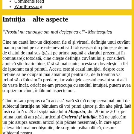
Comments feed
WordPress.org
Intuiţia – alte aspecte
“Prostul nu cunoaşte om mai deştept ca el”- Montesquieu
Cine nu caută într-un dicţionar, fie el şi virtual, definiţia unui cuvânt
mai important pe care este nevoit să-l folosească din plin este demn
de citatul de mai sus (găsit pe prima pagină a ziarului prezentat în
continuare); totodată, cine citeşte definiţia cuvântului şi consideră
apoi că ştie foarte bine, fără să mai caute, acesta se dovedeşte la fel
de ignorant ca şi primul. Acesta este şi cazul intuiţiei, despre care
trebuie să ne ocupăm mai amănunţit pentru că, de la toamnă va
trebui să o folosim în predare, iar valenţele acestui cuvânt sunt atât
de vaste încât, oricât ne-am preocupa cu studiul intuiţiei, putem avea
surprize oricând, întâlnind aspecte noi.
Când mi-am propus ca în această vară să mă ocup ceva mai mult de
subiectul
intuiţie
nu bănuiam că voi primi ajutor şi din alte părţi. Iată
însă că în Nr. 29 al săptămânalului
Magazin
, din 20 iulie 2017 pe
prima pagină am găsit articolul
Creierul şi intuiţia
. Să ne aplecăm
un pic asupra acestui articol (din păcate nesemnat), în care apar
câteva idei mai neobişnuite, de sorginte psihanalitică, despre
subiectul nostru.