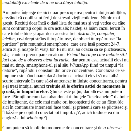
modalităţi excelente de a ne descătuşa intuiţia
.
Am putea înţelege de aici doar preocuparea pentru intuiţia adulţilor,
crezând că copiii sunt feriţi de stresul vieţii cotidiene. Nimic mai
greşit. Recitiţi doar încă o dată lista de mai sus şi veţi vedea cu câte
sunt confruntaţi copiii la ora actuală; haideţi să luăm cazul fericit în
care totul e bine şi apar doar acestea trei:
distracţie, computer,
telefon
, ce-i drept strâns întrepătrunse, de obicei întrepătrunse “la
purtător” prin renumitul smartphone, care este însă prezent 24-7,
adică zi şi noapte în viaţa lor. Ei nu mai au ocazia să se plictisească,
să-şi caute o preocupare creatoare.
Primul lucru pe care trebuie să-l
faci este de a observa atent lucrurile
, dar pentru asta actualii elevi nu
mai au timp, smartphone-ul şi al său
WhatsApp
fiind tot timpul “la
datorie”, rupându-i constant din orice concentrare. Concluzia ce se
impune este năucitoare: dacă dorim ca actualii elevi să mai aibă
scurte intervale în care să-şi antreneze în linişte concentrarea, pentru
a-şi trezi intuiţia, atunci
trebuie să le oferim astfel de momente la
şcoală, în timpul orelor
. Ştiu că este puţin, dar altceva nu putem
face. Părinţii oricum i-au abandonat în braţele “telefoanelor” diabolic
de inteligente, de cele mai multe ori inconştienţi de ce au făcut (de
aici în continuare internetul face totul; şi prietenii care se plictisesc şi
îl bâzâie pe copilul conectat tot timpul:
cf?
, adică traducerea din
engleză a lui
whats up?
).
Cum putem să le oferim momente de concentrare şi de
a observa