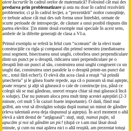
atent lucrurile
în cadrul orelor de matematică? Folosind cât mai des
predarea prin problematizare
şi asta nu doar în cadrul rezolvării
problemelor, ci şi în cadrul lecţiei, a “prezentării” noilor cunoştinţe,
ce trebuie aduse cât mai des sub forma unor întrebări, urmate de
scurte perioade de introspecţie, de căutare a unui posibil răspuns din
partea elevilor. Ţin minte două exemple mai speciale în acest sens,
ambele de la diferite generaţii de clasa a VI-a.
Primul exemplu se referă la felul cum “scoteam” de la elevi toate
construcţiile cu rigla şi compasul din primul semestru (mediatoarea
unui segment, bisectoarea unui unghi, coborîrea unei perpendiculare
dintr-un punct pe o dreaptă, ridicarea unei perpendiculare pe o
dreaptă într-un punct al său, construirea unui unghi congruent cu un
unghi dat, construirea unei paralele la o dreaptă printr-un punct dat
etc., totul fără echer!). O elevă din acea clasă a reuşit “să prindă
şmecheria” şi le găsea foarte repede, aşa că o puneam să mai aştepte,
poate reuşesc şi alţii să găsească o cale de construcţie (ea, până ce
colegii săi se mai gândeau, uneori reuşea chiar să mai găsească încă
o soluţie). Dar nu puteam aloca prea mult timp acestei aşteptări (2-3
minute, cel mult 5 în cazuri foarte importante). O dată, fiind mai
grăbit, am vrut să divulgăm soluţia după numai un minut de gândire
(eleva talentată avea deja răspunsul şi aştepta). În acel moment o altă
elevă a sărit destul de “arţăgoasă”:
staţi, staţi, numai puţin, să
apucăm şi noi să gândim un pic!
(după ce i-am mai lăsat două
minute, şi cum nu mai apărea nici o altă reuşită, am prezentat totuşi