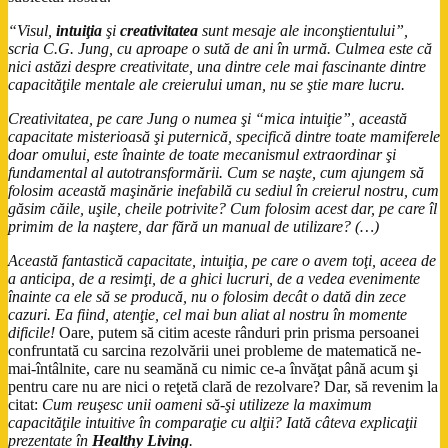
“Visul,
intuiţia
şi
creativitatea
sunt mesaje ale inconştientului”,
scria C.G. Jung, cu aproape o sută de ani în urmă. Culmea este că
nici astăzi despre creativitate, una dintre cele mai fascinante dintre
capacităţile mentale ale creierului uman, nu se ştie mare lucru.
Creativitatea, pe care Jung o numea şi “mica intuiţie”, această
capacitate misterioasă şi puternică, specifică dintre toate mamiferele
doar omului, este înainte de toate mecanismul extraordinar şi
fundamental al autotransformării. Cum se naşte, cum ajungem să
folosim această maşinărie inefabilă cu sediul în creierul nostru, cum
găsim căile, uşile, cheile potrivite? Cum folosim acest dar, pe care îl
primim de la naştere, dar fără un manual de utilizare? (…)
Această fantastică capacitate, intuiţia, pe care o avem toţi, aceea de
a anticipa, de a resimţi, de a ghici lucruri, de a vedea evenimente
înainte ca ele să se producă, nu o folosim decât o dată din zece
cazuri. Ea fiind, atenţie, cel mai bun aliat al nostru în momente
dificile!
Oare, putem să citim aceste rânduri prin prisma persoanei
confruntată cu sarcina rezolvării unei probleme de matematică ne-
mai-întâlnite, care nu seamănă cu nimic ce-a învăţat până acum şi
pentru care nu are nici o reţetă clară de rezolvare? Dar, să revenim la
citat:
Cum reuşesc unii oameni să-şi utilizeze la maximum
capacităţile intuitive în comparaţie cu alţii? Iată câteva explicaţii
prezentate în
Healthy Living
.