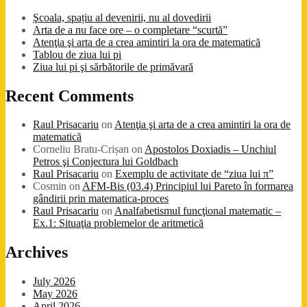
Şcoala, spațiu al devenirii, nu al dovedirii
Arta de a nu face ore – o completare “scurtă”
Atenţia şi arta de a crea amintiri la ora de matematică
Tablou de ziua lui pi
Ziua lui pi şi sărbătorile de primăvară
Recent Comments
Raul Prisacariu
on
Atenţia şi arta de a crea amintiri la ora de
matematică
Corneliu Bratu-Crișan
on
Apostolos Doxiadis – Unchiul
Petros şi Conjectura lui Goldbach
Raul Prisacariu
on
Exemplu de activitate de “ziua lui π”
Cosmin
on
AFM-Bis (03.4) Principiul lui Pareto în formarea
gândirii prin matematica-proces
Raul Prisacariu
on
Analfabetismul funcţional matematic –
Ex.1: Situaţia problemelor de aritmetică
Archives
July 2026
May 2026
April 2026