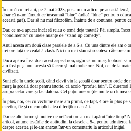
În urmă cu trei ani, pe 7 mai 2023, postam un articol pe această temă, 
doar că n-am lămurit ce înseamnă “bine” (adică “bine” pentru o educaţie
această ţară). Dar să nu mai filozofăm. Înainte de a continua, pentru cei 
Dar, ce m-a apucat încât să reiau o temă deja tratată? Păi simplu, încet 
“condimentă” cu unele nuanţe de “stand-up comedy”.
Anul acesta am două clase paralele de a 6-a. Cu una dintre ele am o oră l
trei ore faţă de cealaltă clasă. Nici nu mai stau să socotesc câte ore am
Dacă apărea însă doar acest aspect nou, sigur că nu m-aş fi obosit să re
am fost puşi anul acesta să facem şi mai multe ore. Noi, cei de la mater
civilizat).
Sunt zile în unele şcoli, când elevii vin la şcoală doar pentru orele de 
merg la şcoală doar pentru istorie, că acolo “profu-i fain”. E dureros! 
asupra celor care-şi fac datoria. Cel puţin uneori (de multe ori lumea co
În plus, noi, cei cu vechime mare am primit, de fapt, 4 ore în plus pe s
elevilor, fie şi cu complicitatea diferiţilor dascăli.
Dar ce alte forme şi motive de nefăcut ore au mai apărut între timp? N
articol, anume testările de aptitudini la clasele a 8-a pentru admiterea 
despre acestea şi le-am anexat într-un comentariu la articolul iniţial.