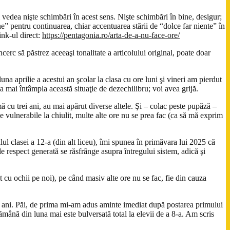
 vedea nişte schimbări în acest sens. Nişte schimbări în bine, desigur;
” pentru continuarea, chiar accentuarea stării de “dolce far niente” în
ink-ul direct:
https://pentagonia.ro/arta-de-a-nu-face-ore/
cerc să păstrez aceeaşi tonalitate a articolului original, poate doar
na aprilie a acestui an şcolar la clasa cu ore luni şi vineri am pierdut
va mai întâmpla această situaţie de dezechilibru; voi avea grijă.
ă cu trei ani, au mai apărut diverse altele. Şi – colac peste pupăză –
e vulnerabile la chiulit, multe alte ore nu se prea fac (ca să mă exprim
lul clasei a 12-a (din alt liceu), îmi spunea în primăvara lui 2025 că
e respect generată se răsfrânge asupra întregului sistem, adică şi
t cu ochii pe noi), pe când masiv alte ore nu se fac, fie din cauza
ei ani. Păi, de prima mi-am adus aminte imediat după postarea primului
tămână din luna mai este bulversată total la elevii de a 8-a. Am scris