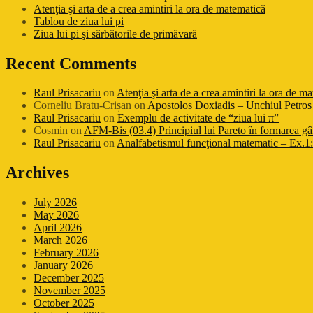
Atenţia şi arta de a crea amintiri la ora de matematică
Tablou de ziua lui pi
Ziua lui pi şi sărbătorile de primăvară
Recent Comments
Raul Prisacariu
on
Atenţia şi arta de a crea amintiri la ora de m
Corneliu Bratu-Crișan
on
Apostolos Doxiadis – Unchiul Petros 
Raul Prisacariu
on
Exemplu de activitate de “ziua lui π”
Cosmin
on
AFM-Bis (03.4) Principiul lui Pareto în formarea gâ
Raul Prisacariu
on
Analfabetismul funcţional matematic – Ex.1: 
Archives
July 2026
May 2026
April 2026
March 2026
February 2026
January 2026
December 2025
November 2025
October 2025