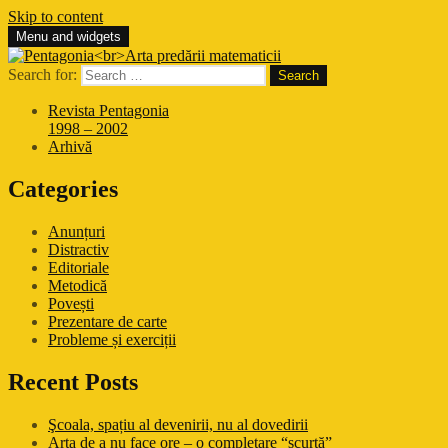
Skip to content
Menu and widgets
Pentagonia
Arta predării matematicii
Search for:
Revista Pentagonia
1998 – 2002
Arhivă
Categories
Anunțuri
Distractiv
Editoriale
Metodică
Povești
Prezentare de carte
Probleme și exerciții
Recent Posts
Şcoala, spațiu al devenirii, nu al dovedirii
Arta de a nu face ore – o completare “scurtă”