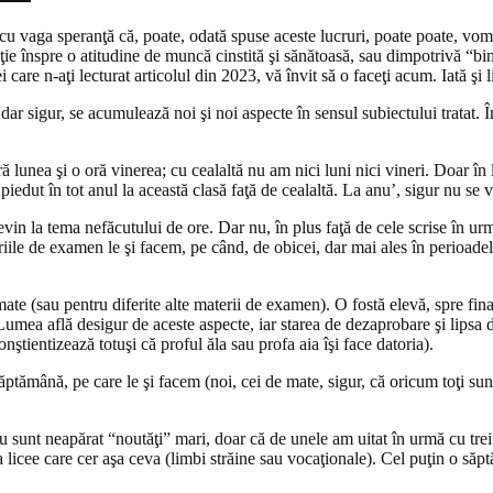
cu vaga speranţă că, poate, odată spuse aceste lucruri, poate poate, vom
 înspre o atitudine de muncă cinstită şi sănătoasă, sau dimpotrivă “bine
care n-aţi lecturat articolul din 2023, vă învit să o faceţi acum. Iată şi l
dar sigur, se acumulează noi şi noi aspecte în sensul subiectului tratat. În
unea şi o oră vinerea; cu cealaltă nu am nici luni nici vineri. Doar în lu
 piedut în tot anul la această clasă faţă de cealaltă. La anu’, sigur nu se 
vin la tema nefăcutului de ore. Dar nu, în plus faţă de cele scrise în urm
iile de examen le şi facem, pe când, de obicei, dar mai ales în perioadel
mate (sau pentru diferite alte materii de examen). O fostă elevă, spre fina
Lumea află desigur de aceste aspecte, iar starea de dezaprobare şi lipsa d
nştientizează totuşi că proful ăla sau profa aia îşi face datoria).
ăptămână, pe care le şi facem (noi, cei de mate, sigur, că oricum toţi sun
u sunt neapărat “noutăţi” mari, doar că de unele am uitat în urmă cu tr
la licee care cer aşa ceva (limbi străine sau vocaţionale). Cel puţin o săp