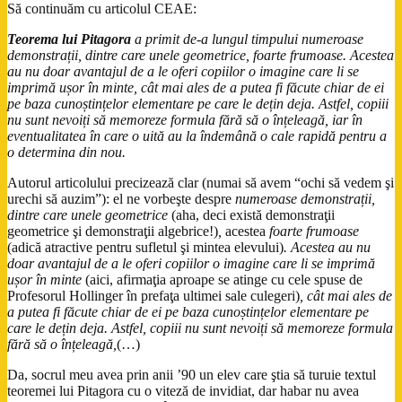
Să continuăm cu articolul CEAE:
Teorema lui Pitagora
a primit de-a lungul timpului numeroase
demonstrații, dintre care unele geometrice, foarte frumoase. Acestea
au nu doar avantajul de a le oferi copiilor o imagine care li se
imprimă ușor în minte, cât mai ales de a putea fi făcute chiar de ei
pe baza cunoștințelor elementare pe care le dețin deja. Astfel, copiii
nu sunt nevoiți să memoreze formula fără să o înțeleagă, iar în
eventualitatea în care o uită au la îndemână o cale rapidă pentru a
o determina din nou.
Autorul articolului precizează clar (numai să avem “ochi să vedem şi
urechi să auzim”): el ne vorbeşte despre
numeroase demonstrații,
dintre care unele geometrice
(aha, deci există demonstraţii
geometrice şi demonstraţii algebrice!)
,
acestea
foarte frumoase
(adică atractive pentru sufletul şi mintea elevului)
. Acestea au nu
doar avantajul de a le oferi copiilor o imagine care li se imprimă
ușor în minte
(aici, afirmaţia aproape se atinge cu cele spuse de
Profesorul Hollinger în prefaţa ultimei sale culegeri)
, cât mai ales de
a putea fi făcute chiar de ei pe baza cunoștințelor elementare pe
care le dețin deja. Astfel, copiii nu sunt nevoiți să memoreze formula
fără să o înțeleagă,
(…)
Da, socrul meu avea prin anii ’90 un elev care ştia să turuie textul
teoremei lui Pitagora cu o viteză de invidiat, dar habar nu avea