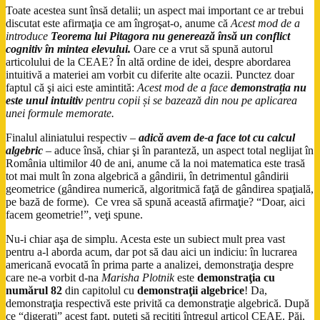
Toate acestea sunt însă detalii; un aspect mai important ce ar trebui
discutat este afirmaţia ce am îngroşat-o, anume că
Acest mod de a
introduce
Teorema lui Pitagora nu generează însă un conflict
cognitiv în mintea elevului.
Oare ce a vrut să spună autorul
articolului de la CEAE? În altă ordine de idei, despre abordarea
intuitivă a materiei am vorbit cu diferite alte ocazii. Punctez doar
faptul că şi aici este amintită:
Acest mod de a face
demonstrația nu
este unul intuitiv
pentru copii și se bazează din nou pe aplicarea
unei formule memorate.
Finalul aliniatului respectiv –
adică avem de-a face tot cu calcul
algebric
– aduce însă, chiar şi în paranteză, un aspect total neglijat în
România ultimilor 40 de ani, anume că la noi matematica este trasă
tot mai mult în zona algebrică a gândirii, în detrimentul gândirii
geometrice (gândirea numerică, algoritmică faţă de gândirea spaţială,
pe bază de forme). Ce vrea să spună această afirmaţie? “Doar, aici
facem geometrie!”, veţi spune.
Nu-i chiar aşa de simplu. Acesta este un subiect mult prea vast
pentru a-l aborda acum, dar pot să dau aici un indiciu: în lucrarea
americană evocată în prima parte a analizei, demonstraţia despre
care ne-a vorbit d-na
Marisha Plotnik
este
demonstraţia cu
numărul 82
din capitolul cu
demonstraţii algebrice
! Da,
demonstraţia respectivă este privită ca demonstraţie algebrică. După
ce “digeraţi” acest fapt, puteţi să recitiţi întregul articol CEAE. Păi,