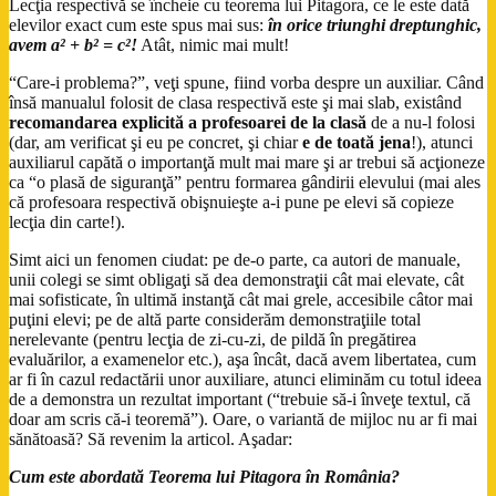
Lecţia respectivă se încheie cu teorema lui Pitagora, ce le este dată
elevilor exact cum este spus mai sus:
în orice triunghi dreptunghic,
avem a² + b² = c²!
Atât, nimic mai mult!
“Care-i problema?”, veţi spune, fiind vorba despre un auxiliar. Când
însă manualul folosit de clasa respectivă este şi mai slab, existând
recomandarea explicită a profesoarei de la clasă
de a nu-l folosi
(dar, am verificat şi eu pe concret, şi chiar
e de toată jena
!), atunci
auxiliarul capătă o importanţă mult mai mare şi ar trebui să acţioneze
ca “o plasă de siguranţă” pentru formarea gândirii elevului (mai ales
că profesoara respectivă obişnuieşte a-i pune pe elevi să copieze
lecţia din carte!).
Simt aici un fenomen ciudat: pe de-o parte, ca autori de manuale,
unii colegi se simt obligaţi să dea demonstraţii cât mai elevate, cât
mai sofisticate, în ultimă instanţă cât mai grele, accesibile câtor mai
puţini elevi; pe de altă parte considerăm demonstraţiile total
nerelevante (pentru lecţia de zi-cu-zi, de pildă în pregătirea
evaluărilor, a examenelor etc.), aşa încât, dacă avem libertatea, cum
ar fi în cazul redactării unor auxiliare, atunci eliminăm cu totul ideea
de a demonstra un rezultat important (“trebuie să-i înveţe textul, că
doar am scris că-i teoremă”). Oare, o variantă de mijloc nu ar fi mai
sănătoasă? Să revenim la articol. Aşadar:
Cum este abordată
Teorema lui Pitagora
în România?