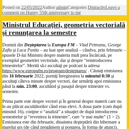
Posted on
22/05/2022
Author
admin
Categories
Distractiv
Leave a
comment
on Happy 55th anniversary to me
Ministrul Educaţiei, geometria vectorială
şi renunţarea la semestre
Domnii din
Deşteptarea
la
Europa FM
–
Vlad Petreanu, George
Zafiu
şi
Luca Pastia
– au luat spre analiză – cândva, prin februarie –
spusele D-lui Ministru despre materia mult prea încărcată, pe
exemplul geometriei vectoriale, dar şi despre “reintroducerea
trimestrelor”. Merită să-i ascultaţi pe podcast la adresa
https://www.europafm.ro/program/desteptarea/
. Căutaţi emisiunea
din
16 februarie
2022, porniţi înregisrarea la
minutul 8:30
şi
ascultaţi câteva minute despre vectori, dar urmăriţi apoi emisiunea
până la
min. 23:00
, ascultând şi pasajul despre trimestre vs.
semestre.
Prima parte este despre vectori şi în general despre materii care nu
le-au plăcut ascultătorilor când erau elevi. A doua parte (cam după
minutul 16), conţine o “analiză” a situaţiei de după introducerea
semestrelor şi “revenirea la trimestre”, care “e mai multe” (3 > 2).
Emisiunea este din februarie, dinaintea deşteptării din hibernare a
marelui urs (de când pregătisem şi postarea, în forma de atunci).