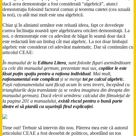
dacă acea demonstraţie a fost considerată “algebrică”, atunci
demonstraţia folosind factorul comun şi teorema catetei (cea uzuală
la noi), cu atât mai mult este una algebrică.
Chiar şi în aliniatul următor este reluată ideea, fapt ce dovedeşte
cumva înclinaţia noastră spre algebrizarea oricărei demonstraţii. La
noi, o demonstraţie este cu adevărat de băgat în seamă doar dacă
este redactată într-un limbaj cât mai algebric. La noi doar limbajul
algebric este considerat cel adevărat matematic. Dar să continuăm cu
articolul CEAE:
În manualul de la
Editura Litera
, sunt folosite figuri asemănătoare
cu cele din manualul german, prezentate mai sus,
copiilor le este
lăsat puțin spațiu pentru a raționa individual
. Mai mult,
raționamentul este complicat
și se merge
tot pe calcul algebric
.
Pașii raționamentului sunt făcuți acum în sens invers, începând cu
triunghiurile deja translatate (a se vedea imaginea din dreapta din
manualul german). Dacă elevii urmăresc calculul din filmulețul de
la pagina 201 a manualului,
există riscul pentru o bună parte
dintre ei să piardă cu ușurință firul explicației
.
Time out! Trebuie să intervin din nou. Părerea mea este că autorul
articolului CEAE a fost deosebit de politicos, abordând un ton