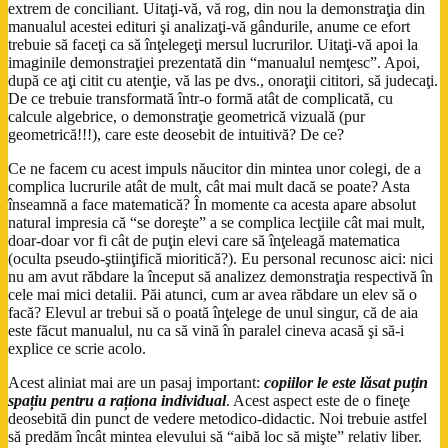
extrem de conciliant. Uitaţi-vă, vă rog, din nou la demonstraţia din
manualul acestei edituri şi analizaţi-vă gândurile, anume ce efort
trebuie să faceţi ca să înţelegeţi mersul lucrurilor. Uitaţi-vă apoi la
imaginile demonstraţiei prezentată din “manualul nemţesc”. Apoi,
după ce aţi citit cu atenţie, vă las pe dvs., onoraţii cititori, să judecaţi.
De ce trebuie transformată într-o formă atât de complicată, cu
calcule algebrice, o demonstraţie geometrică vizuală (pur
geometrică!!!), care este deosebit de intuitivă? De ce?
Ce ne facem cu acest impuls năucitor din mintea unor colegi, de a
complica lucrurile atât de mult, cât mai mult dacă se poate? Asta
înseamnă a face matematică? În momente ca acesta apare absolut
natural impresia că “se doreşte” a se complica lecţiile cât mai mult,
doar-doar vor fi cât de puţin elevi care să înţeleagă matematica
(oculta pseudo-ştiinţifică mioritică?). Eu personal recunosc aici: nici
nu am avut răbdare la început să analizez demonstraţia respectivă în
cele mai mici detalii. Păi atunci, cum ar avea răbdare un elev să o
facă? Elevul ar trebui să o poată înţelege de unul singur, că de aia
este făcut manualul, nu ca să vină în paralel cineva acasă şi să-i
explice ce scrie acolo.
Acest aliniat mai are un pasaj important:
copiilor le este lăsat puțin
spațiu pentru a raționa individual
. Acest aspect este de o fineţe
deosebită din punct de vedere metodico-didactic. Noi trebuie astfel
să predăm încât mintea elevului să “aibă loc să mişte” relativ liber.