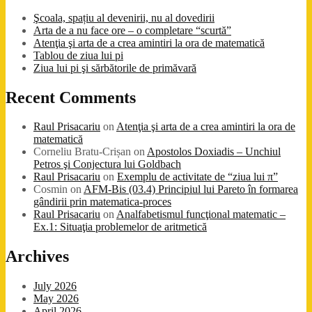
Şcoala, spațiu al devenirii, nu al dovedirii
Arta de a nu face ore – o completare “scurtă”
Atenţia şi arta de a crea amintiri la ora de matematică
Tablou de ziua lui pi
Ziua lui pi şi sărbătorile de primăvară
Recent Comments
Raul Prisacariu
on
Atenţia şi arta de a crea amintiri la ora de
matematică
Corneliu Bratu-Crișan
on
Apostolos Doxiadis – Unchiul
Petros şi Conjectura lui Goldbach
Raul Prisacariu
on
Exemplu de activitate de “ziua lui π”
Cosmin
on
AFM-Bis (03.4) Principiul lui Pareto în formarea
gândirii prin matematica-proces
Raul Prisacariu
on
Analfabetismul funcţional matematic –
Ex.1: Situaţia problemelor de aritmetică
Archives
July 2026
May 2026
April 2026