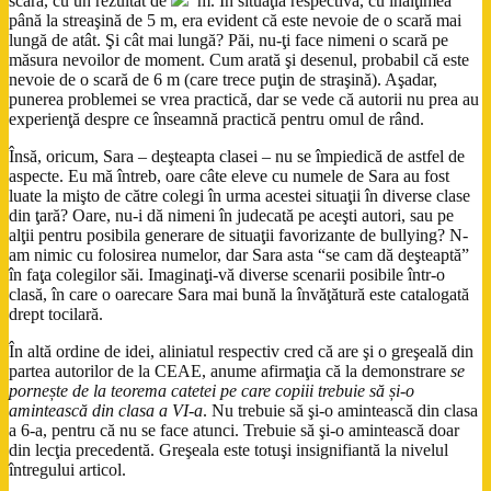
scara, cu un rezultat de
m. În situaţia respectivă, cu înălţimea
până la streaşină de 5 m, era evident că este nevoie de o scară mai
lungă de atât. Şi cât mai lungă? Păi, nu-ţi face nimeni o scară pe
măsura nevoilor de moment. Cum arată şi desenul, probabil că este
nevoie de o scară de 6 m (care trece puţin de straşină). Aşadar,
punerea problemei se vrea practică, dar se vede că autorii nu prea au
experienţă despre ce înseamnă practică pentru omul de rând.
Însă, oricum, Sara – deşteapta clasei – nu se împiedică de astfel de
aspecte. Eu mă întreb, oare câte eleve cu numele de Sara au fost
luate la mişto de către colegi în urma acestei situaţii în diverse clase
din ţară? Oare, nu-i dă nimeni în judecată pe aceşti autori, sau pe
alţii pentru posibila generare de situaţii favorizante de bullying? N-
am nimic cu folosirea numelor, dar Sara asta “se cam dă deşteaptă”
în faţa colegilor săi. Imaginaţi-vă diverse scenarii posibile într-o
clasă, în care o oarecare Sara mai bună la învăţătură este catalogată
drept tocilară.
În altă ordine de idei, aliniatul respectiv cred că are şi o greşeală din
partea autorilor de la CEAE, anume afirmaţia că la demonstrare
se
pornește de la teorema catetei pe care
copiii trebuie să și-o
amintească din clasa a VI-a
. Nu trebuie să şi-o amintească din clasa
a 6-a, pentru că nu se face atunci. Trebuie să şi-o amintească doar
din lecţia precedentă. Greşeala este totuşi insignifiantă la nivelul
întregului articol.