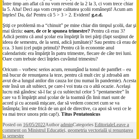
Între timp am aflat că nu vom reveni de la 2 la 3, ci vom trece chiar
la 5. Aha! Deci aşa vom creşte calitatea şcolii româneşti! Acum am
înţeles! Da, da! Pentru că 5 > 3 > 2. Evident!
g.e.d.
Ştiţi ce problemă m-a “chinuit” pe mine chiar din timpul şcolii, dar şi
mai târziu:
oare, de ce le spunea trimestre?
Pentru că erau 3?
Adică pentru că anul şcolar era împărţit în trei părţi (fapt susţinut de
ideea de semestru, de la semi, adică jumătate)? Sau pentru că erau de
cca. 3 luni (cel puţin primul)? Pentru că în economie anul
calendaristic era împărţit în patru trimestre, fiecare de câte trei luni.
Oare cum trebuie deci înţeles cuvântul trimestru?
Oricum – vorbesc serios acum, renunţând la tonul de pamflet – eu
mă bucur de renunţarea la teze, pentru că mult circ şi zdroabă am
avut de-a lungul anilor din cauza lor (nu numai în pandemie). Acesta
este însă un alt subiect, pe care-l voi trata cu o altă ocazie. Acelaşi
lucru mă gândesc să-l fac şi cu subiectul celor 5 “pentamestre” în
care va fi împărţit anul şcolar de la toamnă (în linii mari sunt de
acord şi cu această mişcare, dar să vedem concret cum se va
întâmpla; îmi este frică de un gol de directive, ca apoi să vezi ce le
va mai trece unora prin cap!).
Titus Pentatonicus
Posted on
16/05/2022
Author
admin
Categories
Editoriale
Leave a
comment
on Ministrul Educaţiei, geometria vectorială şi renunţarea
la semestre