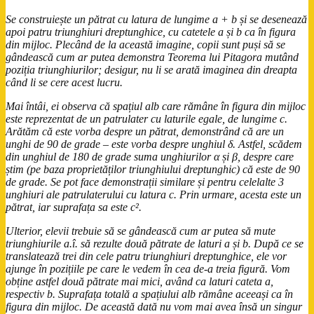
Se construiește un pătrat cu latura de lungime a + b și se desenează
apoi patru triunghiuri dreptunghice, cu catetele a și b ca în figura
din mijloc. Plecând de la această imagine, copii sunt puși să se
gândească cum ar putea demonstra Teorema lui Pitagora mutând
poziția triunghiurilor; desigur, nu li se arată imaginea din dreapta
când li se cere acest lucru.
Mai întâi, ei observa că spațiul alb care rămâne în figura din mijloc
este reprezentat de un patrulater cu laturile egale, de lungime c.
Arătăm că este vorba despre un pătrat, demonstrând că are un
unghi de 90 de grade – este vorba despre unghiul δ. Astfel, scădem
din unghiul de 180 de grade suma unghiurilor α și β, despre care
știm (pe baza proprietăților triunghiului dreptunghic) că este de 90
de grade. Se pot face demonstrații similare și pentru celelalte 3
unghiuri ale patrulaterului cu latura c. Prin urmare, acesta este un
pătrat, iar suprafața sa este c².
Ulterior, elevii trebuie să se gândească cum ar putea să mute
triunghiurile a.î. să rezulte două pătrate de laturi a și b. După ce se
translatează trei din cele patru triunghiuri dreptunghice, ele vor
ajunge în pozițiile pe care le vedem în cea de-a treia figură. Vom
obține astfel două pătrate mai mici, având ca laturi cateta a,
respectiv b. Suprafața totală a spațiului alb rămâne aceeași ca în
figura din mijloc. De această dată nu vom mai avea însă un singur