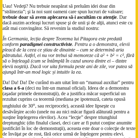
Uau! Vedeţi? Nu trebuie neapărat să preluăm idei doar din
“străinezia”; şi la noi sunt oameni care spun lucruri de valoare;
trebuie doar să avem aplecarea să-i ascultăm cu atenţie
. Dar
dacă auzim aceleaşi lucruri spuse şi de unii şi de alţii, atunci este cu
atât mai convingător. Să revenim la studiul nostru:
În Germania, lecția despre Teorema lui Pitagora este predată
conform
paradigmei constructiviste
. Pentru a o demonstra, elevii
pleacă de la ceea ce știau de dinainte – cum se determină aria
pătratului. Astfel, ei nu vor trebui să memoreze că a² + b² = c², fără
să o înțeleagă (cum se întâmplă în cazul unora dintre ei –
dintre
elevii noştrii
). Dacă vor uita formula peste ani de zile, vor putea să
ajungă într-un mod logic și intuitiv la ea.
Da! Da! Da! De curând m-am uitat într-un “manual auxiliar” pentru
clasa a 6-a
(deci nu într-un manual oficial). Ideea de a demonstra
(aşadar primele demonstraţii), de a justifica măcar superficial un
rezultat cuprins ca teoremă (mediana pe ipotenuză, cateta opusă
o
unghiului de 30
, sau reciprocele), această idee lipseşte cu
desăvârşire acolo (unele nu au nici măcar figură alăturată pentru a
susţine înţelegerea elevilor). Acea “lecţie” despre triunghiul
dreptunghic (din finalul clasei, deci care ar fi putut conţine anumite
justificări în loc de demonstraţii), aceasta este doar o colecţie de texte
de învăţat pe de rost, fără orice urmă de înţelegere pentru elevi.