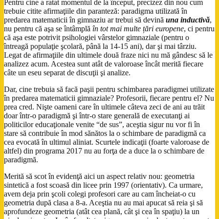
Pentru cine a ratat momentul de la început, precizez din nou cum
trebuie citite afirmaţiile din paranteză: paradigma utilizată în
predarea matematicii în gimnaziu ar trebui să devină
una inductivă
,
nu pentru că aşa se întâmplă
în tot mai multe țări europene
, ci pentru
că aşa este potrivit psihologiei vârstelor gimnaziale (pentru o
întreagă populaţie şcolară, până la 14-15 ani), dar şi mai târziu.
Legat de afirmaţiile din ultimele două fraze nici nu mă gândesc să le
analizez acum. Acestea sunt atât de valoroase încât merită fiecare
câte un eseu separat de discuţii şi analize.
Dar, cine trebuia să facă paşii pentru schimbarea paradigmei utilizate
în predarea matematicii gimnaziale? Profesorii, fiecare pentru el? Nu
prea cred. Nişte oameni care în ultimele câteva zeci de ani au trăit
doar într-o paradigmă şi într-o stare generală de executanţi ai
politicilor educaţionale venite “de sus”, aceştia sigur nu vor fi în
stare să contribuie în mod sănătos la o schimbare de paradigmă ca
cea evocată în ultimul aliniat. Scurtele indicaţii (foarte valoroase de
altfel) din programa 2017 nu au forţa de a duce la o schimbare de
paradigmă.
Merită să scot în evidenţă aici un aspect relativ nou: geometria
sintetică a fost scoasă din licee prin 1997 (orientativ). Ca urmare,
avem deja prin şcoli colegi profesori care au cam încheiat-o cu
geometria după clasa a 8-a. Aceştia nu au mai apucat să reia şi să
aprofundeze geometria (atât cea plană, cât şi cea în spaţiu) la un