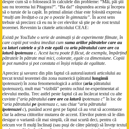
despre cum să o folosească în calculele din probleme: “Măi, păi ştii
sau nu teorema lui Pitagora?”. “Ba da!” răspundea acesta şi începea
să o turuie de la capăt. În primul aliniat chiar este folosită expresia
“
mulți am învățat-o ca pe o poezie în gimnaziu”
. În acest sens
trebuie să precizez că eu nu le cer elevilor să ştie pe de rost textul
teoremei. Revenim la citatele articolului CEAE:
Există pe YouTube o serie de animații și de experimente filmate, în
care copiii pot vedea imediat cum
suma ariilor pătratelor care au
ca laturi catetele a și b este egală cu aria pătratului care are ca
latură ipotenuza
c. Acest lucru poate fi făcut, de exemplu, împărțind
pătratele în pătrate mai mici, colorate, egale ca dimensiune. Copiii
le pot număra și pot constata ei înșiși relația de egalitate.
Apreciez şi savurez din plin faptul că autorul/autorii articolului au
trecut textul teoremei din zona numerică (pătratul
lungimii
ipotenuzei) în zona fenomenologică a ariilor (
aria
pătratului
ipotenuzei), mult mai “vizibilă” pentru ochiul ne-experimentat al
elevului mediu. Trec astfel peste faptul că au încărcat textul cu alte
cuvinte (“
aria pătratului
care are ca latură
ipotenuza c
” în loc de
“
aria pătratului
pe
ipotenuza c
, sau chiar “
aria pătratului
ipotenuzei
c
), punând acest gest pe faptul că au vrut să accentueze
clar la adresa cititorilor mutarea de accent. Elevilor putem să le dăm
desigur o variantă cât mai simplă, cât mai scurtă deci, pentru că
oricum vor fi mulţi înclinaţi (sau puşi de către părinţi) să înveţe textul