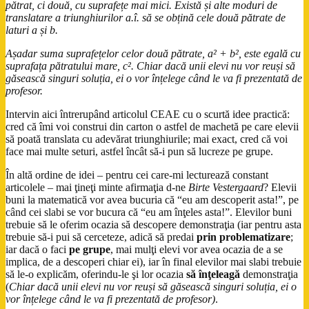
pătrat, ci două, cu suprafețe mai mici. Există și alte moduri de
translatare a triunghiurilor a.î. să se obțină cele două pătrate de
laturi a și b.
Așadar suma suprafețelor celor două pătrate, a² + b², este egală cu
suprafața pătratului mare, c². Chiar dacă unii elevi nu vor reuși să
găsească singuri soluția, ei o vor înțelege când le va fi prezentată de
profesor.
Intervin aici întrerupând articolul CEAE cu o scurtă idee practică:
cred că îmi voi construi din carton o astfel de machetă pe care elevii
să poată translata cu adevărat triunghiurile; mai exact, cred că voi
face mai multe seturi, astfel încât să-i pun să lucreze pe grupe.
În altă ordine de idei – pentru cei care-mi lecturează constant
articolele – mai ţineţi minte afirmaţia d-ne
Birte Vestergaard
? Elevii
buni la matematică vor avea bucuria că “eu am descoperit asta!”, pe
când cei slabi se vor bucura că “eu am înţeles asta!”. Elevilor buni
trebuie să le oferim ocazia să descopere demonstraţia (iar pentru asta
trebuie să-i pui să cerceteze, adică să predai
prin problematizare
;
iar dacă o faci
pe grupe
, mai mulţi elevi vor avea ocazia de a se
implica, de a descoperi chiar ei), iar în final elevilor mai slabi trebuie
să le-o explicăm, oferindu-le şi lor ocazia
să înţeleagă
demonstraţia
(
Chiar dacă unii elevi nu vor reuși să găsească singuri soluția, ei o
vor înțelege când le va fi prezentată de profesor)
.