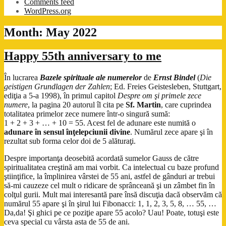
Comments feed
WordPress.org
Month:
May 2022
Happy 55th anniversary to me
În lucrarea
Bazele spirituale ale numerelor
de
Ernst Bindel
(
Die
geistigen Grundlagen der Zahlen
; Ed. Freies Geistesleben, Stuttgart,
ediţia a 5-a 1998), în primul capitol
Despre om şi primele zece
numere
, la pagina 20 autorul îl cita pe
Sf. Martin
, care cuprindea
totalitatea primelor zece numere într-o singură sumă:
1 + 2 + 3 + … + 10 = 55. Acest fel de adunare este numită o
adunare în sensul înţelepciunii divine
. Numărul zece apare şi în
rezultat sub forma celor doi de 5 alăturaţi.
Despre importanţa deosebită acordată sumelor Gauss de către
spiritualitatea creştină am mai vorbit. Ca intelectual cu baze profund
ştiinţifice, la împlinirea vârstei de 55 ani, astfel de gânduri ar trebui
să-mi cauzeze cel mult o ridicare de sprânceană şi un zâmbet fin în
colţul gurii. Mult mai interesantă pare însă discuţia dacă observăm că
numărul 55 apare şi în şirul lui Fibonacci: 1, 1, 2, 3, 5, 8, … 55, …
Da,da! Şi ghici pe ce poziţie apare 55 acolo? Uau! Poate, totuşi este
ceva special cu vârsta asta de 55 de ani.