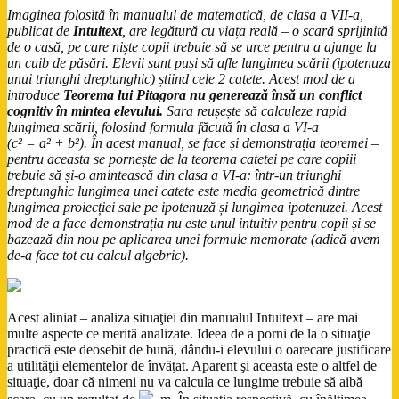
Imaginea folosită în manualul de matematică, de clasa a VII-a,
publicat de
Intuitext
, are legătură cu viața reală – o scară sprijinită
de o casă, pe care niște copii trebuie să se urce pentru a ajunge la
un cuib de păsări. Elevii sunt puși să afle lungimea scării (ipotenuza
unui triunghi dreptunghic) știind cele 2 catete. Acest mod de a
introduce
Teorema lui Pitagora nu generează însă un conflict
cognitiv în mintea elevului.
Sara reușește să calculeze rapid
lungimea scării, folosind formula făcută în clasa a VI-a
(c² = a² + b²). În acest manual, se face și demonstrația teoremei –
pentru aceasta se pornește de la teorema catetei pe care copiii
trebuie să și-o amintească din clasa a VI-a: într-un triunghi
dreptunghic lungimea unei catete este media geometrică dintre
lungimea proiecției sale pe ipotenuză și lungimea ipotenuzei. Acest
mod de a face demonstrația nu este unul intuitiv pentru copii și se
bazează din nou pe aplicarea unei formule memorate (adică avem
de-a face tot cu calcul algebric).
Acest aliniat – analiza situaţiei din manualul Intuitext – are mai
multe aspecte ce merită analizate. Ideea de a porni de la o situaţie
practică este deosebit de bună, dându-i elevului o oarecare justificare
a utilităţii elementelor de învăţat. Aparent şi aceasta este o altfel de
situaţie, doar că nimeni nu va calcula ce lungime trebuie să aibă