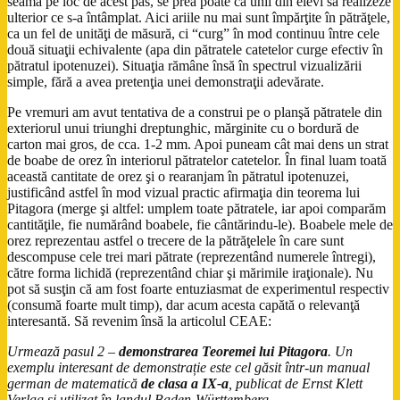
seama pe loc de acest pas, se prea poate ca unii din elevi să realizeze
ulterior ce s-a întâmplat. Aici ariile nu mai sunt împărţite în pătrăţele,
ca un fel de unităţi de măsură, ci “curg” în mod continuu între cele
două situaţii echivalente (apa din pătratele catetelor curge efectiv în
pătratul ipotenuzei). Situaţia rămâne însă în spectrul vizualizării
simple, fără a avea pretenţia unei demonstraţii adevărate.
Pe vremuri am avut tentativa de a construi pe o planşă pătratele din
exteriorul unui triunghi dreptunghic, mărginite cu o bordură de
carton mai gros, de cca. 1-2 mm. Apoi puneam cât mai dens un strat
de boabe de orez în interiorul pătratelor catetelor. În final luam toată
această cantitate de orez şi o rearanjam în pătratul ipotenuzei,
justificând astfel în mod vizual practic afirmaţia din teorema lui
Pitagora (merge şi altfel: umplem toate pătratele, iar apoi comparăm
cantităţile, fie numărând boabele, fie cântărindu-le). Boabele mele de
orez reprezentau astfel o trecere de la pătrăţelele în care sunt
descompuse cele trei mari pătrate (reprezentând numerele întregi),
către forma lichidă (reprezentând chiar şi mărimile iraţionale). Nu
pot să susţin că am fost foarte entuziasmat de experimentul respectiv
(consumă foarte mult timp), dar acum acesta capătă o relevanţă
interesantă. Să revenim însă la articolul CEAE:
Urmează pasul 2 –
demonstrarea Teoremei lui Pitagora
. Un
exemplu interesant de demonstrație este cel găsit într-un manual
german de matematică
de clasa a IX-a
, publicat de Ernst Klett
Verlag și utilizat în landul Baden-Württemberg.