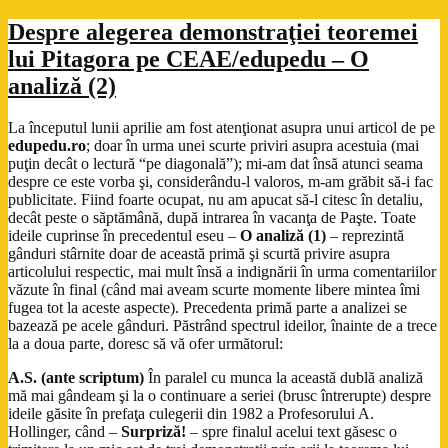
Despre alegerea demonstraţiei teoremei
lui Pitagora pe CEAE/edupedu – O
analiză (2)
La începutul lunii aprilie am fost atenţionat asupra unui articol de pe
edupedu.ro
; doar în urma unei scurte priviri asupra acestuia (mai
puţin decât o lectură “pe diagonală”); mi-am dat însă atunci seama
despre ce este vorba şi, considerându-l valoros, m-am grăbit să-i fac
publicitate. Fiind foarte ocupat, nu am apucat să-l citesc în detaliu,
decât peste o săptămână, după intrarea în vacanţa de Paşte. Toate
ideile cuprinse în precedentul eseu –
O analiză (1)
– reprezintă
gânduri stârnite doar de această primă şi scurtă privire asupra
articolului respectic, mai mult însă a indignării în urma comentariilor
văzute în final (când mai aveam scurte momente libere mintea îmi
fugea tot la aceste aspecte). Precedenta primă parte a analizei se
bazează pe acele gânduri. Păstrând spectrul ideilor, înainte de a trece
la a doua parte, doresc să vă ofer următorul:
A.S. (ante scriptum)
În paralel cu munca la această dublă analiză
mă mai gândeam şi la o continuare a seriei (brusc întrerupte) despre
ideile găsite în prefaţa culegerii din 1982 a Profesorului A.
Hollinger, când –
Surpriză!
– spre finalul acelui text găsesc o