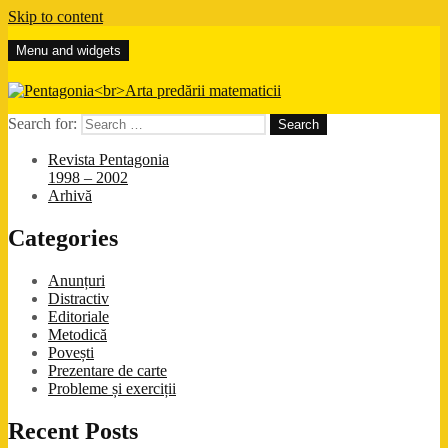
Skip to content
Menu and widgets
Pentagonia
Arta predării matematicii
Search for:
Revista Pentagonia
1998 – 2002
Arhivă
Categories
Anunțuri
Distractiv
Editoriale
Metodică
Povești
Prezentare de carte
Probleme și exerciții
Recent Posts