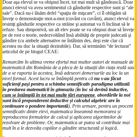
Doar aşa elevul se va obişnui încet, tot mai mult să gândească. Doar
atunci elevul va avea sentimentul că gândurile respective sunt şi “ale
sale”. Dacă nu-i lăsăm defel “spaţiu de mişcare”, ci îl obligăm să
înveţe o demonstraţie mot-a-mot (cuvânt cu cuvânt), atunci elevul va
resimţi gândurile respective ca străine şi automat va fi înclinat să le
refuze. Sau dimpotrivă, un alt elev poate se va obişnui doar să înveţe
pe de rost o teorie, nedezvoltând însă abilităţi de proprie judecată şi
gândire (cu ambele alternative ne întâlnim des, deşi este clar că
acestea nu duc la situaţii dezirabile). Dar, să terminăm “de lecturat”
articolul de pe blogul CEAE:
Remarcăm în ultima vreme efortul mai multor autori de manuale de
matematică din România de a pleca de la situații din viața reală sau
de a se raporta la acestea, însă adeseori demersurile au loc la un
nivel formal. Acest lucru se întâmplă pentru că
nu s-au făcut
suficienți pași pentru a schimba semnificativ paradigma utilizată
în predarea matematicii în gimnaziu
(
în loc să devină inductive,
cum se întâmplă în tot mai multe țări europene
,
abordările la noi
sunt încă preponderent deductive și calculul algebric are în
continuare o pondere importantă
). Prin urmare, pentru un procent
semnificativ dintre elevi, matematica înseamnă memorarea și
reproducerea formulelor de calcul și aplicarea algoritmilor de
rezolvare de probleme. Or, matematica ar putea să contribuie mai
mult în a le dezvolta copiilor o gândire structurată și logică.