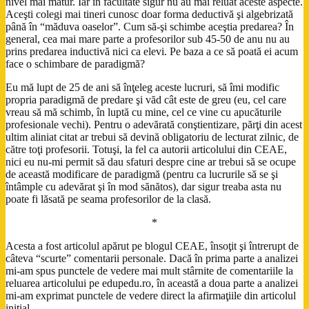
nivel mai matur. Iar în facultate sigur nu au mai reluat aceste aspecte.
Aceşti colegi mai tineri cunosc doar forma deductivă şi algebrizată
până în “măduva oaselor”. Cum să-şi schimbe aceştia predarea? În
general, cea mai mare parte a profesorilor sub 45-50 de anu nu au
prins predarea inductivă nici ca elevi. Pe baza a ce să poată ei acum
face o schimbare de paradigmă?
Eu mă lupt de 25 de ani să înţeleg aceste lucruri, să îmi modific
propria paradigmă de predare şi văd cât este de greu (eu, cel care
vreau să mă schimb, în luptă cu mine, cel ce vine cu apucăturile
profesionale vechi). Pentru o adevărată conştientizare, părţi din acest
ultim aliniat citat ar trebui să devină obligatoriu de lecturat zilnic, de
către toţi profesorii. Totuşi, la fel ca autorii articolului din CEAE,
nici eu nu-mi permit să dau sfaturi despre cine ar trebui să se ocupe
de această modificare de paradigmă (pentru ca lucrurile să se şi
întâmple cu adevărat şi în mod sănătos), dar sigur treaba asta nu
poate fi lăsată pe seama profesorilor de la clasă.
*
Acesta a fost articolul apărut pe blogul CEAE, însoţit şi întrerupt de
câteva “scurte” comentarii personale. Dacă în prima parte a analizei
mi-am spus punctele de vedere mai mult stârnite de comentariile la
reluarea articolului pe edupedu.ro, în această a doua parte a analizei
mi-am exprimat punctele de vedere direct la afirmaţiile din articolul
iniţial.