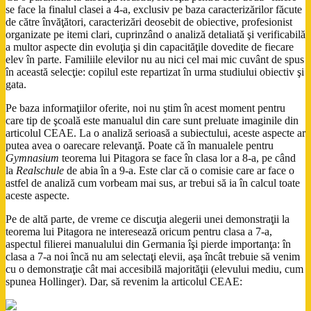
se face la finalul clasei a 4-a, exclusiv pe baza caracterizărilor făcute
de către învăţători, caracterizări deosebit de obiective, profesionist
organizate pe itemi clari, cuprinzând o analiză detaliată şi verificabilă
a multor aspecte din evoluţia şi din capacităţile dovedite de fiecare
elev în parte. Familiile elevilor nu au nici cel mai mic cuvânt de spus
în această selecţie: copilul este repartizat în urma studiului obiectiv şi
gata.
Pe baza informaţiilor oferite, noi nu ştim în acest moment pentru
care tip de şcoală este manualul din care sunt preluate imaginile din
articolul CEAE. La o analiză serioasă a subiectului, aceste aspecte ar
putea avea o oarecare relevanţă. Poate că în manualele pentru
Gymnasium
teorema lui Pitagora se face în clasa lor a 8-a, pe când
la
Realschule
de abia în a 9-a. Este clar că o comisie care ar face o
astfel de analiză cum vorbeam mai sus, ar trebui să ia în calcul toate
aceste aspecte.
Pe de altă parte, de vreme ce discuţia alegerii unei demonstraţii la
teorema lui Pitagora ne interesează oricum pentru clasa a 7-a,
aspectul filierei manualului din Germania îşi pierde importanţa: în
clasa a 7-a noi încă nu am selectaţi elevii, aşa încât trebuie să venim
cu o demonstraţie cât mai accesibilă majorităţii (elevului mediu, cum
spunea Hollinger). Dar, să revenim la articolul CEAE: