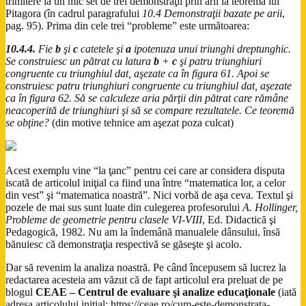
trimitere la un mic set de trei demonstraţii prin arii la teorema lui
Pitagora (în cadrul paragrafului
10.4 Demonstraţii bazate pe arii
,
pag. 95). Prima din cele trei “probleme” este următoarea:
10.4.4.
Fie
b
şi
c
catetele şi
a
ipotenuza unui triunghi dreptunghic.
Se construiesc un pătrat cu latura
b
+
c
şi patru triunghiuri
congruente cu triunghiul dat, aşezate ca în figura 61. Apoi se
construiesc patru triunghiuri congruente cu triunghiul dat, aşezate
ca în figura 62. Să se calculeze aria părţii din pătrat care rămâne
neacoperită de triunghiuri şi să se compare rezultatele. Ce teoremă
se obţine?
(din motive tehnice am aşezat poza culcat)
Acest exemplu vine “la ţanc” pentru cei care ar considera disputa
iscată de articolul iniţial ca fiind una între “matematica lor, a celor
din vest” şi “matematica noastră”. Nici vorbă de aşa ceva. Textul şi
pozele de mai sus sunt luate din culegerea profesorului
A. Hollinger,
Probleme de geometrie pentru clasele VI-VIII
, Ed. Didactică şi
Pedagogică, 1982. Nu am la îndemână manualele dânsului, însă
bănuiesc că demonstraţia respectivă se găseşte şi acolo.
Dar să revenim la analiza noastră. Pe când începusem să lucrez la
redactarea acesteia am văzut că de fapt articolul era preluat de pe
blogul
CEAE
–
Centrul de evaluare şi analize educaţionale
(iată
adresa articolului iniţial:
https://ceae.ro/cum-este-demonstrata-