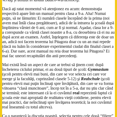
Dacă aţi ratat momentul vă atenţionez eu acum: demonstraţia
respectivă apare într-un manual pentru clasa a 9-a. Aha! Numai
puţin, să ne lămurim: Ei numără clasele începând de la prima (noi
avem mai întâi clasa pregătitoare), adică de la intrarea la şcoală după
împlinirea vârstei de 6 ani, cum ar fi şi normal. Aşadar, clasa lor a 9-
a corespunde ca vârstă clasei noastre a 8-a, cu deosebirea că ei nu au
după acest an examen. Astfel, înţelegem că diferenţa este de doar un
an, adică noi facem teorema lui Pitagora doar cu un an mai repede
(dacă nu luăm în considerare experimentul ciudat din finalul clasei a
6-a). Dar oare, acest manual nu reia doar teorema lui Pitagora? Ei
mai fac uneori recapitulări din anii precedenţi.
Mai există însă un aspect de care ar trebui să ţinem cont: după
încheierea ciclului primar, ei au două tipuri de şcoli:
Gymnasium
(şcoli pentru elevii mai buni, din care se vor selecta cei care vor
merge şi la facultăţi, cuprinzând clasele 5-12) şi
Realschule
(şcoli
pentru elevii mai puţin înclinaţi spre învăţătură, din care se va forma
viitoarea “clasă muncitoare”, încep tot în a 5-a, dar nu ştiu clar când
se termină; este interesant că la ei cuvântul
real
reprezintă faptul că
şcoala este mai apropiată de realitatea vieţii cotidiene, pentru elevii
mai practici, dar neînclinaţi spre învăţarea teoretică; la noi cuvântul
real înseamnă cu totul altceva).
Ca o paranteză la discuţia noastră, selecţia pentru cele două “filiere”