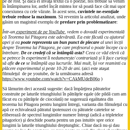
pe de rost. Şi dacă ei învaţă textul ca o poezie, noi trebuie să venim
în întâmpinarea lor, astfel încât mintea lor să poată face cât mai uşor
conexiunea cu cele văzute. În acest sens,
cuvintele ne-esenţiale
trebuie reduse la maximum
. Să revenim la articolul analizat, unde
găsim un magistral exemplu de
predare prin problematizare
:
Într-un
experiment de pe YouTube
, vedem o dovadă experimentală
că Teorema lui Pitagora este adevărată. Ea este făcută cu ajutorul
apei și ea
poate reprezenta un bun punct de plecare
al unei lecții
despre Teorema lui Pitagora, pe care profesorul o poate începe cu o
întrebare.
De ce credeți că se întâmplă asta?
Ceea ce văd elevii că
se petrece în experiment îi nedumerește/ contrariază și îi face curioși
să afle
de ce
se întâmplă așa lucrurile. Mai mult, își vor reaminti cu
plăcere experimentul și peste 10-20 de ani.
(aici este ataşat
filmuleţul de pe youtube, de la următoarea adresă
https://www.youtube.com/watch?v=CAkMUdeB06o
)
Să lămurim deci această sugestie: dacă împărţirea pătratelor
construite pe laturile triunghiului în pătrăţele egale (de pildă cum am
făcut eu cu pătrăţele de ciocolată) ne sugerează egalitatea din
teorema lui Pitagora pentru lungimi întregi, varianta din filmuleţul cu
apă ce echivalează pătratul ipotenuzei cu pătratele catetelor se
eliberează de spectrul lungimilor numere întregi (adică a tripletelor
pitagorice) şi deschide poarta pentru un pas intuitiv spre orice
lungimi la laturile triunghiului dreptunghic. Chiar dacă nu-şi dau