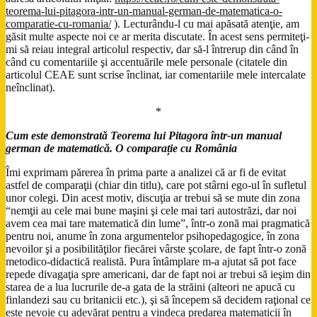
teorema-lui-pitagora-intr-un-manual-german-de-matematica-o-
comparatie-cu-romania/
). Lecturându-l cu mai apăsată atenţie, am
găsit multe aspecte noi ce ar merita discutate. În acest sens permiteţi-
mi să reiau integral articolul respectiv, dar să-l întrerup din când în
când cu comentariile şi accentuările mele personale (citatele din
articolul CEAE sunt scrise înclinat, iar comentariile mele intercalate
neînclinat).
*
Cum este demonstrată Teorema lui Pitagora într-un manual
german de matematică. O comparație cu România
Îmi exprimam părerea în prima parte a analizei că ar fi de evitat
astfel de comparaţii (chiar din titlu), care pot stârni ego-ul în sufletul
unor colegi. Din acest motiv, discuţia ar trebui să se mute din zona
“nemţii au cele mai bune maşini şi cele mai tari autostrăzi, dar noi
avem cea mai tare matematică din lume”, într-o zonă mai pragmatică
pentru noi, anume în zona argumentelor psihopedagogice, în zona
nevoilor şi a posibilităţilor fiecărei vârste şcolare, de fapt într-o zonă
metodico-didactică realistă. Pura întâmplare m-a ajutat să pot face
repede divagaţia spre americani, dar de fapt noi ar trebui să ieşim din
starea de a lua lucrurile de-a gata de la străini (alteori ne apucă cu
finlandezi sau cu britanicii etc.), şi să începem să decidem raţional ce
este nevoie cu adevărat pentru a vindeca predarea matematicii în