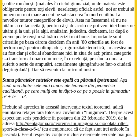
şcolile româneşti (mai ales în ciclul gimnazial, unde materia este
obligatorie pentru toţi elevii, neselectaţi oficial; astfel, noi ar trebui să
punem un mai mare accent pe satisfacerea în mod echilibrat a
nevoilor tuturor categoriilor de elevi). Asta nu înseamnă să nu ne
uităm la ce fac ceilalţi, pentru că şi de acolo ne pot veni idei bune: ne
uităm şi la unii şi la alţii, analizăm, judecăm, dezbatem, iar după o
vreme poate reuşim să luăm decizii mai bune. Importante sunt
criteriile pe baza cărora decidem (în anii ’80 criteriile au fost de
performanţă pentru olimpiade şi rigurozitate teoretică, iar acestea nu
au fost clar şi oficial abandonate nici în ziua de azi; prima categorie
s-a transformat doar cu numele, în excelenţă, pe când a doua a
suferit o serie de amputări, actualmente ajungându-se într-o ciudată
degringoladă). Dar să revenim la articolul nostru:
Suma pătratelor catetelor este egală cu pătratul ipotenuzei
. Așa
sună una dintre cele mai cunoscute teoreme din geometria
euclidiană, pe care mulți am învățat-o ca pe o poezie în gimnaziu:
a² + b² = c².
Trebuie să apreciez în această intervenţie textul teoremei, adică
enunţarea relaţiei fără folosirea cuvântului “lungimea”. Despre acest
aspect am scris pendelete în postarea din 22 februarie 2019, de la
adresa
http://pentagonia.ro/teorema-lui-pitagora-si-ciocolata-ritter-
sport-in-clasa-a-6-a/
(cu atenţionarea că de fapt sunt trei articole în
cascadă). Eseul respectiv conţine inclusiv elemente evocate mai jos.