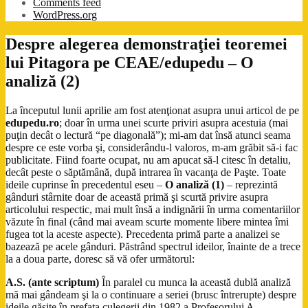
Comments feed
WordPress.org
Despre alegerea demonstraţiei teoremei
lui Pitagora pe CEAE/edupedu – O
analiză (2)
La începutul lunii aprilie am fost atenţionat asupra unui articol de pe
edupedu.ro
; doar în urma unei scurte priviri asupra acestuia (mai
puţin decât o lectură “pe diagonală”); mi-am dat însă atunci seama
despre ce este vorba şi, considerându-l valoros, m-am grăbit să-i fac
publicitate. Fiind foarte ocupat, nu am apucat să-l citesc în detaliu,
decât peste o săptămână, după intrarea în vacanţa de Paşte. Toate
ideile cuprinse în precedentul eseu –
O analiză (1)
– reprezintă
gânduri stârnite doar de această primă şi scurtă privire asupra
articolului respectic, mai mult însă a indignării în urma comentariilor
văzute în final (când mai aveam scurte momente libere mintea îmi
fugea tot la aceste aspecte). Precedenta primă parte a analizei se
bazează pe acele gânduri. Păstrând spectrul ideilor, înainte de a trece
la a doua parte, doresc să vă ofer următorul:
A.S. (ante scriptum)
În paralel cu munca la această dublă analiză
mă mai gândeam şi la o continuare a seriei (brusc întrerupte) despre
ideile găsite în prefaţa culegerii din 1982 a Profesorului A.