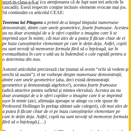
sport-in-clasa-a-6-a/
(cu atenţionarea că de fapt sunt trei articole în
cascadă). Eseul respectiv conţine inclusiv elemente evocate mai jos.
Să continuăm cu articolul CEAE:
Teorema lui Pitagora
a primit de-a lungul timpului numeroase
demonstrații, dintre care unele geometrice, foarte frumoase. Acestea
au nu doar avantajul de a le oferi copiilor o imagine care li se
imprimă ușor în minte, cât mai ales de a putea fi făcute chiar de ei
pe baza cunoștințelor elementare pe care le dețin deja. Astfel, copiii
nu sunt nevoiți să memoreze formula fără să o înțeleagă, iar în
eventualitatea în care o uită au la îndemână o cale rapidă pentru a
o determina din nou.
Autorul articolului precizează clar (numai să avem “ochi să vedem şi
urechi să auzim”): el ne vorbeşte despre
numeroase demonstrații,
dintre care unele geometrice
(aha, deci există demonstraţii
geometrice şi demonstraţii algebrice!)
,
acestea
foarte frumoase
(adică atractive pentru sufletul şi mintea elevului)
. Acestea au nu
doar avantajul de a le oferi copiilor o imagine care li se imprimă
ușor în minte
(aici, afirmaţia aproape se atinge cu cele spuse de
Profesorul Hollinger în prefaţa ultimei sale culegeri)
, cât mai ales de
a putea fi făcute chiar de ei pe baza cunoștințelor elementare pe
care le dețin deja. Astfel, copiii nu sunt nevoiți să memoreze formula
fără să o înțeleagă,
(…)