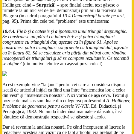
Hollinger, când –
Surpriză!
– spre finalul acelui text găsesc o
trimitere la un mic set de trei demonstraţii prin arii la teorema lui
Pitagora (în cadrul paragrafului
10.4 Demonstraţii bazate pe arii
,
pag. 95). Prima din cele trei “probleme” este următoarea:
10.4.4.
Fie
b
şi
c
catetele şi
a
ipotenuza unui triunghi dreptunghic.
Se construiesc un pătrat cu latura
b
+
c
şi patru triunghiuri
congruente cu triunghiul dat, aşezate ca în figura 61. Apoi se
construiesc patru triunghiuri congruente cu triunghiul dat, aşezate
ca în figura 62. Să se calculeze aria părţii din pătrat care rămâne
neacoperită de triunghiuri şi să se compare rezultatele. Ce teoremă
se obţine?
(din motive tehnice am aşezat poza culcat)
Acest exemplu vine “la ţanc” pentru cei care ar considera disputa
iscată de articolul iniţial ca fiind una între “matematica lor, a celor
din vest” şi “matematica noastră”. Nici vorbă de aşa ceva. Textul şi
pozele de mai sus sunt luate din culegerea profesorului
A. Hollinger,
Probleme de geometrie pentru clasele VI-VIII
, Ed. Didactică şi
Pedagogică, 1982. Nu am la îndemână manualele dânsului, însă
bănuiesc că demonstraţia respectivă se găseşte şi acolo.
Dar să revenim la analiza noastră. Pe când începusem să lucrez la
redactarea acesteia am văzut că de fapt articolul era preluat de pe