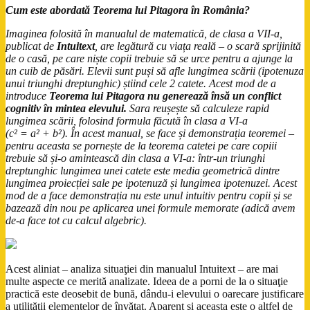
Cum este abordată
Teorema lui Pitagora
în România?
Imaginea folosită în manualul de matematică, de clasa a VII-a,
publicat de
Intuitext
, are legătură cu viața reală – o scară sprijinită
de o casă, pe care niște copii trebuie să se urce pentru a ajunge la
un cuib de păsări. Elevii sunt puși să afle lungimea scării (ipotenuza
unui triunghi dreptunghic) știind cele 2 catete. Acest mod de a
introduce
Teorema lui Pitagora nu generează însă un conflict
cognitiv în mintea elevului.
Sara reușește să calculeze rapid
lungimea scării, folosind formula făcută în clasa a VI-a
(c² = a² + b²). În acest manual, se face și demonstrația teoremei –
pentru aceasta se pornește de la teorema catetei pe care copiii
trebuie să și-o amintească din clasa a VI-a: într-un triunghi
dreptunghic lungimea unei catete este media geometrică dintre
lungimea proiecției sale pe ipotenuză și lungimea ipotenuzei. Acest
mod de a face demonstrația nu este unul intuitiv pentru copii și se
bazează din nou pe aplicarea unei formule memorate (adică avem
de-a face tot cu calcul algebric).
Acest aliniat – analiza situaţiei din manualul Intuitext – are mai
multe aspecte ce merită analizate. Ideea de a porni de la o situaţie
practică este deosebit de bună, dându-i elevului o oarecare justificare
a utilităţii elementelor de învăţat. Aparent şi aceasta este o altfel de