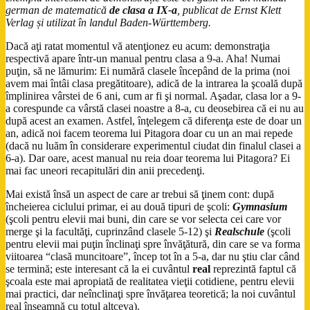
german de matematică
de clasa a IX-a
, publicat de Ernst Klett
Verlag și utilizat în landul Baden-Württemberg.
Dacă aţi ratat momentul vă atenţionez eu acum: demonstraţia
respectivă apare într-un manual pentru clasa a 9-a. Aha! Numai
puţin, să ne lămurim: Ei numără clasele începând de la prima (noi
avem mai întâi clasa pregătitoare), adică de la intrarea la şcoală după
împlinirea vârstei de 6 ani, cum ar fi şi normal. Aşadar, clasa lor a 9-
a corespunde ca vârstă clasei noastre a 8-a, cu deosebirea că ei nu au
după acest an examen. Astfel, înţelegem că diferenţa este de doar un
an, adică noi facem teorema lui Pitagora doar cu un an mai repede
(dacă nu luăm în considerare experimentul ciudat din finalul clasei a
6-a). Dar oare, acest manual nu reia doar teorema lui Pitagora? Ei
mai fac uneori recapitulări din anii precedenţi.
Mai există însă un aspect de care ar trebui să ţinem cont: după
încheierea ciclului primar, ei au două tipuri de şcoli:
Gymnasium
(şcoli pentru elevii mai buni, din care se vor selecta cei care vor
merge şi la facultăţi, cuprinzând clasele 5-12) şi
Realschule
(şcoli
pentru elevii mai puţin înclinaţi spre învăţătură, din care se va forma
viitoarea “clasă muncitoare”, încep tot în a 5-a, dar nu ştiu clar când
se termină; este interesant că la ei cuvântul
real
reprezintă faptul că
şcoala este mai apropiată de realitatea vieţii cotidiene, pentru elevii
mai practici, dar neînclinaţi spre învăţarea teoretică; la noi cuvântul
real înseamnă cu totul altceva).