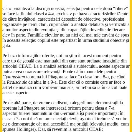
Ca o paranteză la discuţia noastră, selecţia pentru cele două “filiere”
se face la finalul clasei a 4-a, exclusiv pe baza caracterizărilor făcute
de către învăţători, caracterizări deosebit de obiective, profesionist
organizate pe itemi clari, cuprinzând o analiză detaliată şi verificabilă
a multor aspecte din evoluţia şi din capacităţile dovedite de fiecare
elev în parte. Familiile elevilor nu au nici cel mai mic cuvânt de spus
în această selecţie: copilul este repartizat în urma studiului obiectiv şi
gata.
Pe baza informaţiilor oferite, noi nu ştim în acest moment pentru
care tip de şcoală este manualul din care sunt preluate imaginile din
articolul CEAE. La o analiză serioasă a subiectului, aceste aspecte ar
putea avea o oarecare relevanţă. Poate că în manualele pentru
Gymnasium
teorema lui Pitagora se face în clasa lor a 8-a, pe când
la
Realschule
de abia în a 9-a. Este clar că o comisie care ar face o
astfel de analiză cum vorbeam mai sus, ar trebui să ia în calcul toate
aceste aspecte.
Pe de altă parte, de vreme ce discuţia alegerii unei demonstraţii la
teorema lui Pitagora ne interesează oricum pentru clasa a 7-a,
aspectul filierei manualului din Germania îşi pierde importanţa: în
clasa a 7-a noi încă nu am selectaţi elevii, aşa încât trebuie să venim
cu o demonstraţie cât mai accesibilă majorităţii (elevului mediu, cum
spunea Hollinger). Dar, să revenim la articolul CEAE: