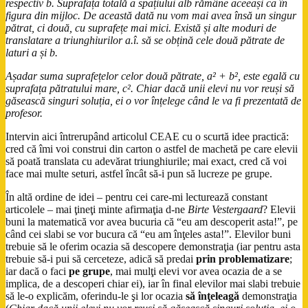
respectiv b. Suprafața totală a spațiului alb rămâne aceeași ca în
figura din mijloc. De această dată nu vom mai avea însă un singur
pătrat, ci două, cu suprafețe mai mici. Există și alte moduri de
translatare a triunghiurilor a.î. să se obțină cele două pătrate de
laturi a și b.
Așadar suma suprafețelor celor două pătrate, a² + b², este egală cu
suprafața pătratului mare, c². Chiar dacă unii elevi nu vor reuși să
găsească singuri soluția, ei o vor înțelege când le va fi prezentată de
profesor.
Intervin aici întrerupând articolul CEAE cu o scurtă idee practică:
cred că îmi voi construi din carton o astfel de machetă pe care elevii
să poată translata cu adevărat triunghiurile; mai exact, cred că voi
face mai multe seturi, astfel încât să-i pun să lucreze pe grupe.
În altă ordine de idei – pentru cei care-mi lecturează constant
articolele – mai ţineţi minte afirmaţia d-ne
Birte Vestergaard
? Elevii
buni la matematică vor avea bucuria că “eu am descoperit asta!”, pe
când cei slabi se vor bucura că “eu am înţeles asta!”. Elevilor buni
trebuie să le oferim ocazia să descopere demonstraţia (iar pentru asta
trebuie să-i pui să cerceteze, adică să predai
prin problematizare
;
iar dacă o faci
pe grupe
, mai mulţi elevi vor avea ocazia de a se
implica, de a descoperi chiar ei), iar în final elevilor mai slabi trebuie
să le-o explicăm, oferindu-le şi lor ocazia
să înţeleagă
demonstraţia