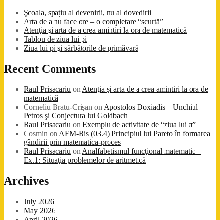
Şcoala, spațiu al devenirii, nu al dovedirii
Arta de a nu face ore – o completare “scurtă”
Atenţia şi arta de a crea amintiri la ora de matematică
Tablou de ziua lui pi
Ziua lui pi şi sărbătorile de primăvară
Recent Comments
Raul Prisacariu
on
Atenţia şi arta de a crea amintiri la ora de
matematică
Corneliu Bratu-Crișan
on
Apostolos Doxiadis – Unchiul
Petros şi Conjectura lui Goldbach
Raul Prisacariu
on
Exemplu de activitate de “ziua lui π”
Cosmin
on
AFM-Bis (03.4) Principiul lui Pareto în formarea
gândirii prin matematica-proces
Raul Prisacariu
on
Analfabetismul funcţional matematic –
Ex.1: Situaţia problemelor de aritmetică
Archives
July 2026
May 2026
April 2026