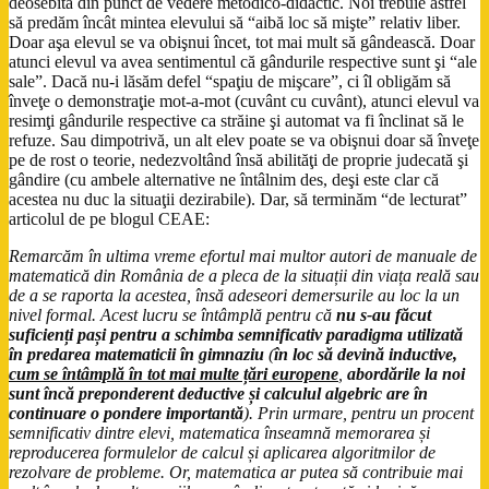
deosebită din punct de vedere metodico-didactic. Noi trebuie astfel
să predăm încât mintea elevului să “aibă loc să mişte” relativ liber.
Doar aşa elevul se va obişnui încet, tot mai mult să gândească. Doar
atunci elevul va avea sentimentul că gândurile respective sunt şi “ale
sale”. Dacă nu-i lăsăm defel “spaţiu de mişcare”, ci îl obligăm să
înveţe o demonstraţie mot-a-mot (cuvânt cu cuvânt), atunci elevul va
resimţi gândurile respective ca străine şi automat va fi înclinat să le
refuze. Sau dimpotrivă, un alt elev poate se va obişnui doar să înveţe
pe de rost o teorie, nedezvoltând însă abilităţi de proprie judecată şi
gândire (cu ambele alternative ne întâlnim des, deşi este clar că
acestea nu duc la situaţii dezirabile). Dar, să terminăm “de lecturat”
articolul de pe blogul CEAE:
Remarcăm în ultima vreme efortul mai multor autori de manuale de
matematică din România de a pleca de la situații din viața reală sau
de a se raporta la acestea, însă adeseori demersurile au loc la un
nivel formal. Acest lucru se întâmplă pentru că
nu s-au făcut
suficienți pași pentru a schimba semnificativ paradigma utilizată
în predarea matematicii în gimnaziu
(
în loc să devină inductive,
cum se întâmplă în tot mai multe țări europene
,
abordările la noi
sunt încă preponderent deductive și calculul algebric are în
continuare o pondere importantă
). Prin urmare, pentru un procent
semnificativ dintre elevi, matematica înseamnă memorarea și
reproducerea formulelor de calcul și aplicarea algoritmilor de
rezolvare de probleme. Or, matematica ar putea să contribuie mai