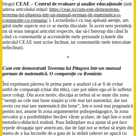
blogul
CEAE
–
Centrul de evaluare şi analize educaţionale
(iată
adresa articolului iniţial:
https://ceae.ro/cum-este-demonstrata-
teorema-lui-pitagora-intr-un-manual-german-de-matematica-o-
comparatie-cu-romania/
). Lecturându-l cu mai apăsată atenţie, am
găsit multe aspecte noi ce ar merita discutate. În acest sens permiteţi-
mi să reiau integral articolul respectiv, dar să-l întrerup din când în
când cu comentariile şi accentuările mele personale (citatele din
articolul CEAE sunt scrise înclinat, iar comentariile mele intercalate
neînclinat).
*
Cum este demonstrată Teorema lui Pitagora într-un manual
german de matematică. O comparație cu România
Îmi exprimam părerea în prima parte a analizei că ar fi de evitat
astfel de comparaţii (chiar din titlu), care pot stârni ego-ul în sufletul
unor colegi. Din acest motiv, discuţia ar trebui să se mute din zona
“nemţii au cele mai bune maşini şi cele mai tari autostrăzi, dar noi
avem cea mai tare matematică din lume”, într-o zonă mai pragmatică
pentru noi, anume în zona argumentelor psihopedagogice, în zona
nevoilor şi a posibilităţilor fiecărei vârste şcolare, de fapt într-o zonă
metodico-didactică realistă. Pura întâmplare m-a ajutat să pot face
repede divagaţia spre americani, dar de fapt noi ar trebui să ieşim din
starea de a lua lucrurile de-a gata de la străini (alteori ne apucă cu