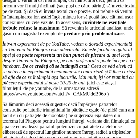
desigur o variantă cât mai simplă, cât mai scurtă deci, pentru că
oricum vor fi mulţi înclinaţi (sau puşi de către părinţi) să înveţe textul
pe de rost. Şi dacă ei învaţă textul ca o poezie, noi trebuie să venim
în întâmpinarea lor, astfel încât mintea lor să poată face cât mai uşor
conexiunea cu cele văzute. În acest sens,
cuvintele ne-esenţiale
trebuie reduse la maximum
. Să revenim la articolul analizat, unde
găsim un magistral exemplu de
predare prin problematizare
:
Într-un
experiment de pe YouTube
, vedem o dovadă experimentală
că Teorema lui Pitagora este adevărată. Ea este făcută cu ajutorul
apei și ea
poate reprezenta un bun punct de plecare
al unei lecții
despre Teorema lui Pitagora, pe care profesorul o poate începe cu o
întrebare.
De ce credeți că se întâmplă asta?
Ceea ce văd elevii că
se petrece în experiment îi nedumerește/ contrariază și îi face curioși
să afle
de ce
se întâmplă așa lucrurile. Mai mult, își vor reaminti cu
plăcere experimentul și peste 10-20 de ani.
(aici este ataşat
filmuleţul de pe youtube, de la următoarea adresă
https://www.youtube.com/watch?v=CAkMUdeB06o
)
Să lămurim deci această sugestie: dacă împărţirea pătratelor
construite pe laturile triunghiului în pătrăţele egale (de pildă cum am
făcut eu cu pătrăţele de ciocolată) ne sugerează egalitatea din
teorema lui Pitagora pentru lungimi întregi, varianta din filmuleţul cu
apă ce echivalează pătratul ipotenuzei cu pătratele catetelor se
eliberează de spectrul lungimilor numere întregi (adică a tripletelor
pitagorice) şi deschide poarta pentru un pas intuitiv spre orice