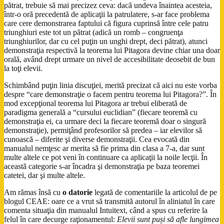
pătrat, trebuie să mai precizez ceva: dacă undeva înaintea acesteia,
într-o oră precedentă de aplicaţii la patrulatere, s-ar face problema
care cere demonstrarea faptului că figura cuprinsă între cele patru
triunghiuri este tot un pătrat (adică un romb – congruenţa
triunghiurilor, dar cu cel puţin un unghi drept, deci pătrat), atunci
demonstraţia respectivă la teorema lui Pitagora devine chiar una doar
orală, având drept urmare un nivel de accesibilitate deosebit de bun
la toţi elevii.
Schimbând puţin linia discuţiei, merită precizat că aici nu este vorba
despre “care demonstraţie o facem pentru teorema lui Pitagora?”. În
mod excepţional teorema lui Pitagora ar trebui eliberată de
paradigma generală a “cursului euclidian” (fiecare teoremă cu
demonstraţia ei, ca urmare deci la fiecare teoremă doar o singură
demonstraţie), permiţând profesorilor să predea – iar elevilor să
cunoască – diferite şi diverse demonstraţii. Cea evocată din
manualul nemţesc ar merita să fie prima din clasa a 7-a, dar sunt
multe altele ce pot veni în continuare ca aplicaţii la noile lecţii. În
această categorie s-ar încadra şi demonstraţia pe baza teoremei
catetei, dar şi multe altele.
Am rămas însă cu
o datorie
legată de comentariile la articolul de pe
blogul CEAE: oare ce a vrut să transmită autorul în aliniatul în care
comenta situaţia din manualul Intuitext, când a spus cu referire la
felul în care decurge raţionamentul:
Elevii sunt puși să afle lungimea