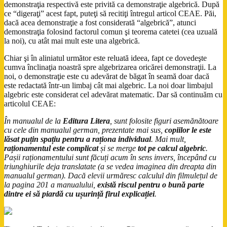
demonstraţia respectivă este privită ca demonstraţie algebrică. După
ce “digeraţi” acest fapt, puteţi să recitiţi întregul articol CEAE. Păi,
dacă acea demonstraţie a fost considerată “algebrică”, atunci
demonstraţia folosind factorul comun şi teorema catetei (cea uzuală
la noi), cu atât mai mult este una algebrică.
Chiar şi în aliniatul următor este reluată ideea, fapt ce dovedeşte
cumva înclinaţia noastră spre algebrizarea oricărei demonstraţii. La
noi, o demonstraţie este cu adevărat de băgat în seamă doar dacă
este redactată într-un limbaj cât mai algebric. La noi doar limbajul
algebric este considerat cel adevărat matematic. Dar să continuăm cu
articolul CEAE:
În manualul de la
Editura Litera
, sunt folosite figuri asemănătoare
cu cele din manualul german, prezentate mai sus,
copiilor le este
lăsat puțin spațiu pentru a raționa individual
. Mai mult,
raționamentul este complicat
și se merge
tot pe calcul algebric
.
Pașii raționamentului sunt făcuți acum în sens invers, începând cu
triunghiurile deja translatate (a se vedea imaginea din dreapta din
manualul german). Dacă elevii urmăresc calculul din filmulețul de
la pagina 201 a manualului,
există riscul pentru o bună parte
dintre ei să piardă cu ușurință firul explicației
.