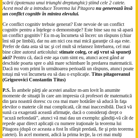
scării (ipotenuza unui triunghi dreptunghic) știind cele 2 catete.
Acest mod de a introduce Teorema lui Pitagora
nu generează însă
un conflict cognitiv în mintea elevului.
Ce conflict cognitiv trebuie generat? Este nevoie de un conflict
cognitiv pentru a înţelege o demonstraţie? Este bine sau nu să apară
un conflict gognitiv? Eu m-aş încumeta să încerc un răspuns (chiar
îmi stă pe limbă), dar nu am nici cea mai mică garanţie că aşa este.
Prefer de data asta să tac şi cel mult să relansez întrebarea, cel mai
bine către autorul articolului:
stimate coleg, ce aţi vrut să spuneţi
aici?
Pentru că, dacă este aşa cum simt eu, atunci acest gând ar
deschide poarta spre o altă mare schimbare în predarea matematicii.
Dacă nu vom primi în următoarea perioadă un răspuns, atunci poate
totuşi mă voi încumeta eu să dau o explicaţie.
Titus pitagoreanul
(Grigorovici Constantin Titus)
P.S.
În ambele părţi ale acestei analize m-am lovit în anumite
momente de situaţii în care am impresia că profesori de matematică
din ţara noastră doresc cu cea mai mare hotărâre să aducă în faţa
elevilor o materie cât mai complicată, cât mai inaccesibilă. Dacă vă
sună ca exagerată această afirmaţie, dacă o consideraţi drept o
“acuză nefondată”, atunci vă mai dau un exemplu: gândiţi-vă cât de
repede apar direct aplicaţii cu numere iraţionale la teorema lui
Pitagora (după ce aceasta a fost în sfârşit predată, fie şi prin teorema
catetei). În acel moment, adică la prima lecţie, la cei mai mulţi