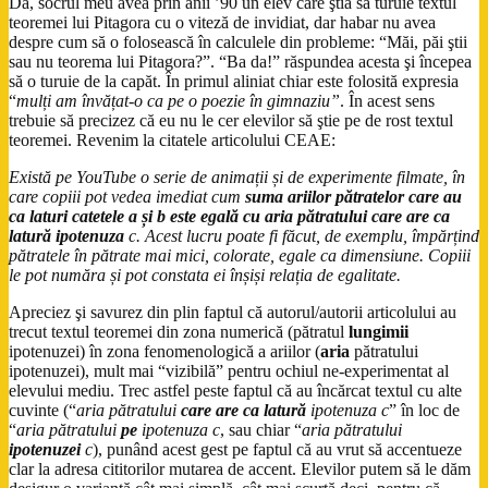
Da, socrul meu avea prin anii ’90 un elev care ştia să turuie textul
teoremei lui Pitagora cu o viteză de invidiat, dar habar nu avea
despre cum să o folosească în calculele din probleme: “Măi, păi ştii
sau nu teorema lui Pitagora?”. “Ba da!” răspundea acesta şi începea
să o turuie de la capăt. În primul aliniat chiar este folosită expresia
“
mulți am învățat-o ca pe o poezie în gimnaziu”
. În acest sens
trebuie să precizez că eu nu le cer elevilor să ştie pe de rost textul
teoremei. Revenim la citatele articolului CEAE:
Există pe YouTube o serie de animații și de experimente filmate, în
care copiii pot vedea imediat cum
suma ariilor pătratelor care au
ca laturi catetele a și b este egală cu aria pătratului care are ca
latură ipotenuza
c. Acest lucru poate fi făcut, de exemplu, împărțind
pătratele în pătrate mai mici, colorate, egale ca dimensiune. Copiii
le pot număra și pot constata ei înșiși relația de egalitate.
Apreciez şi savurez din plin faptul că autorul/autorii articolului au
trecut textul teoremei din zona numerică (pătratul
lungimii
ipotenuzei) în zona fenomenologică a ariilor (
aria
pătratului
ipotenuzei), mult mai “vizibilă” pentru ochiul ne-experimentat al
elevului mediu. Trec astfel peste faptul că au încărcat textul cu alte
cuvinte (“
aria pătratului
care are ca latură
ipotenuza c
” în loc de
“
aria pătratului
pe
ipotenuza c
, sau chiar “
aria pătratului
ipotenuzei
c
), punând acest gest pe faptul că au vrut să accentueze
clar la adresa cititorilor mutarea de accent. Elevilor putem să le dăm