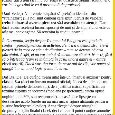
(
Chiar dacă unii elevi nu vor reuși să găsească singuri soluția, ei o
vor înțelege când le va fi prezentată de profesor)
.
Uau! Vedeţi? Nu trebuie neapărat să preluăm idei doar din
“străinezia”; şi la noi sunt oameni care spun lucruri de valoare;
trebuie doar să avem aplecarea să-i ascultăm cu atenţie
. Dar
dacă auzim aceleaşi lucruri spuse şi de unii şi de alţii, atunci este cu
atât mai convingător. Să revenim la studiul nostru:
În Germania, lecția despre Teorema lui Pitagora este predată
conform
paradigmei constructiviste
. Pentru a o demonstra, elevii
pleacă de la ceea ce știau de dinainte – cum se determină aria
pătratului. Astfel, ei nu vor trebui să memoreze că a² + b² = c², fără
să o înțeleagă (cum se întâmplă în cazul unora dintre ei –
dintre
elevii noştrii
). Dacă vor uita formula peste ani de zile, vor putea să
ajungă într-un mod logic și intuitiv la ea.
Da! Da! Da! De curând m-am uitat într-un “manual auxiliar” pentru
clasa a 6-a
(deci nu într-un manual oficial). Ideea de a demonstra
(aşadar primele demonstraţii), de a justifica măcar superficial un
rezultat cuprins ca teoremă (mediana pe ipotenuză, cateta opusă
o
unghiului de 30
, sau reciprocele), această idee lipseşte cu
desăvârşire acolo (unele nu au nici măcar figură alăturată pentru a
susţine înţelegerea elevilor). Acea “lecţie” despre triunghiul
dreptunghic (din finalul clasei, deci care ar fi putut conţine anumite