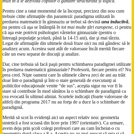
mult în a le dezvolta copiilor o gândire structurată și logică.
Pentru cine a ratat momentul de la început, precizez din nou cum
trebuie citite afirmaţiile din paranteză: paradigma utilizată în
predarea matematicii în gimnaziu ar trebui să devină
una inductivă
,
nu pentru că aşa se întâmplă
în tot mai multe țări europene
, ci pentru
că aşa este potrivit psihologiei vârstelor gimnaziale (pentru o
întreagă populaţie şcolară, până la 14-15 ani), dar şi mai târziu.
Legat de afirmaţiile din ultimele două fraze nici nu mă gândesc să le
analizez acum. Acestea sunt atât de valoroase încât merită fiecare
câte un eseu separat de discuţii şi analize.
Dar, cine trebuia să facă paşii pentru schimbarea paradigmei utilizate
în predarea matematicii gimnaziale? Profesorii, fiecare pentru el? Nu
prea cred. Nişte oameni care în ultimele câteva zeci de ani au trăit
doar într-o paradigmă şi într-o stare generală de executanţi ai
politicilor educaţionale venite “de sus”, aceştia sigur nu vor fi în
stare să contribuie în mod sănătos la o schimbare de paradigmă ca
cea evocată în ultimul aliniat. Scurtele indicaţii (foarte valoroase de
altfel) din programa 2017 nu au forţa de a duce la o schimbare de
paradigmă.
Merită să scot în evidenţă aici un aspect relativ nou: geometria
sintetică a fost scoasă din licee prin 1997 (orientativ). Ca urmare,
avem deja prin şcoli colegi profesori care au cam încheiat-o cu
geometria după clasa a 8-a. Aceştia nu au mai apucat să reia şi să