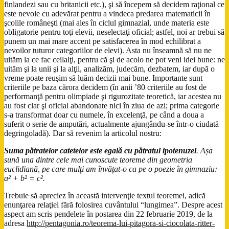
finlandezi sau cu britanicii etc.), şi să începem să decidem raţional ce
este nevoie cu adevărat pentru a vindeca predarea matematicii în
şcolile româneşti (mai ales în ciclul gimnazial, unde materia este
obligatorie pentru toţi elevii, neselectaţi oficial; astfel, noi ar trebui să
punem un mai mare accent pe satisfacerea în mod echilibrat a
nevoilor tuturor categoriilor de elevi). Asta nu înseamnă să nu ne
uităm la ce fac ceilalţi, pentru că şi de acolo ne pot veni idei bune: ne
uităm şi la unii şi la alţii, analizăm, judecăm, dezbatem, iar după o
vreme poate reuşim să luăm decizii mai bune. Importante sunt
criteriile pe baza cărora decidem (în anii ’80 criteriile au fost de
performanţă pentru olimpiade şi rigurozitate teoretică, iar acestea nu
au fost clar şi oficial abandonate nici în ziua de azi; prima categorie
s-a transformat doar cu numele, în excelenţă, pe când a doua a
suferit o serie de amputări, actualmente ajungându-se într-o ciudată
degringoladă). Dar să revenim la articolul nostru:
Suma pătratelor catetelor este egală cu pătratul ipotenuzei
. Așa
sună una dintre cele mai cunoscute teoreme din geometria
euclidiană, pe care mulți am învățat-o ca pe o poezie în gimnaziu:
a² + b² = c².
Trebuie să apreciez în această intervenţie textul teoremei, adică
enunţarea relaţiei fără folosirea cuvântului “lungimea”. Despre acest
aspect am scris pendelete în postarea din 22 februarie 2019, de la
adresa
http://pentagonia.ro/teorema-lui-pitagora-si-ciocolata-ritter-