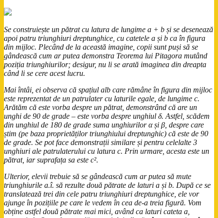
Se construiește un pătrat cu latura de lungime a + b și se desenează
apoi patru triunghiuri dreptunghice, cu catetele a și b ca în figura
din mijloc. Plecând de la această imagine, copii sunt puși să se
gândească cum ar putea demonstra Teorema lui Pitagora mutând
poziția triunghiurilor; desigur, nu li se arată imaginea din dreapta
când li se cere acest lucru.
Mai întâi, ei observa că spațiul alb care rămâne în figura din mijloc
este reprezentat de un patrulater cu laturile egale, de lungime c.
Arătăm că este vorba despre un pătrat, demonstrând că are un
unghi de 90 de grade – este vorba despre unghiul δ. Astfel, scădem
din unghiul de 180 de grade suma unghiurilor α și β, despre care
știm (pe baza proprietăților triunghiului dreptunghic) că este de 90
de grade. Se pot face demonstrații similare și pentru celelalte 3
unghiuri ale patrulaterului cu latura c. Prin urmare, acesta este un
pătrat, iar suprafața sa este c².
Ulterior, elevii trebuie să se gândească cum ar putea să mute
triunghiurile a.î. să rezulte două pătrate de laturi a și b. După ce se
translatează trei din cele patru triunghiuri dreptunghice, ele vor
ajunge în pozițiile pe care le vedem în cea de-a treia figură. Vom
obține astfel două pătrate mai mici, având ca laturi cateta a,