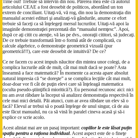
Time out! Trebuie să intervin din nou. Părerea mea este că autorul
articolului CEAE a fost deosebit de politicos, abordând un ton
extrem de conciliant. Uitaţi-vă, vă rog, din nou la demonstraţia din
manualul acestei edituri şi analizaţi-vă gândurile, anume ce efort
trebuie să faceţi ca să înţelegeţi mersul lucrurilor. Uitaţi-vă apoi la
imaginile demonstraţiei prezentată din “manualul nemţesc”. Apoi,
după ce aţi citit cu atenţie, vă las pe dvs., onoraţii cititori, să judecaţi.
De ce trebuie transformată într-o formă atât de complicată, cu
calcule algebrice, o demonstraţie geometrică vizuală (pur
geometrică!!!), care este deosebit de intuitivă? De ce?
Ce ne facem cu acest impuls năucitor din mintea unor colegi, de a
complica lucrurile atât de mult, cât mai mult dacă se poate? Asta
înseamnă a face matematică? În momente ca acesta apare absolut
natural impresia că “se doreşte” a se complica lecţiile cât mai mult,
doar-doar vor fi cât de puţin elevi care să înţeleagă matematica
(oculta pseudo-ştiinţifică mioritică?). Eu personal recunosc aici: nici
nu am avut răbdare la început să analizez demonstraţia respectivă în
cele mai mici detalii. Păi atunci, cum ar avea răbdare un elev să o
facă? Elevul ar trebui să o poată înţelege de unul singur, că de aia
este făcut manualul, nu ca să vină în paralel cineva acasă şi să-i
explice ce scrie acolo.
Acest aliniat mai are un pasaj important:
copiilor le este lăsat puțin
spațiu pentru a raționa individual
. Acest aspect este de o fineţe