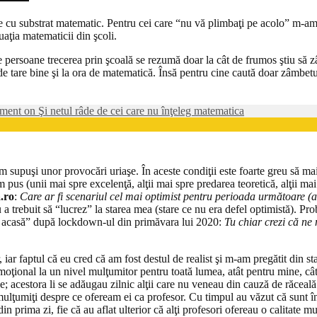
me cu substrat matematic. Pentru cei care “nu vă plimbaţi pe acolo” m-am
aţia matematicii din şcoli.
persoane trecerea prin şcoală se rezumă doar la cât de frumos ştiu să z
inde tare bine şi la ora de matematică. Însă pentru cine caută doar zâmbe
mment
on Şi netul râde de cei care nu înţeleg matematica
m supuşi unor provocări uriaşe. În aceste condiţii este foarte greu să mai 
 pus (unii mai spre excelenţă, alţii mai spre predarea teoretică, alţii mai s
.ro
:
Care ar fi scenariul cel mai optimist pentru perioada următoare (a
u a trebuit să “lucrez” la starea mea (stare ce nu era defel optimistă). Pr
it acasă” după lockdown-ul din primăvara lui 2020:
Tu chiar crezi că ne
 iar faptul că eu cred că am fost destul de realist şi m-am pregătit din sta
moţional la un nivel mulţumitor pentru toată lumea, atât pentru mine, cât 
e; acestora li se adăugau zilnic alţii care nu veneau din cauză de răceală 
ist mulţumiţi despre ce ofeream ei ca profesor. Cu timpul au văzut că sunt
din prima zi, fie că au aflat ulterior că alţi profesori ofereau o calitate mu