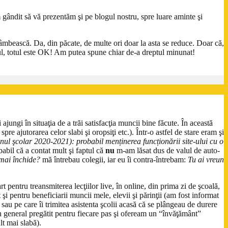
 gândit să vă prezentăm şi pe blogul nostru, spre luare aminte şi
âmbească. Da, din păcate, de multe ori doar la asta se reduce. Doar că,
tul, totul este OK! Am putea spune chiar de-a dreptul minunat!
ajungi în situaţia de a trăi satisfacţia muncii bine făcute. În această
pre ajutorarea celor slabi şi oropsiţi etc.). Într-o astfel de stare eram şi
nul şcolar 2020-2021): probabil menținerea funcționării site-ului cu o
obabil că a contat mult şi faptul că
nu
m-am lăsat dus de valul de auto-
 mai închide?
mă întrebau colegii, iar eu îi contra-întrebam:
Tu ai vreun
rt pentru treansmiterea lecţiilor live, în online, din prima zi de şcoală,
şi pentru beneficiarii muncii mele, elevii şi părinţii (am fost informat
sau pe care îi trimitea asistenta şcolii acasă că se plângeau de durere
 în general pregătit pentru fiecare pas şi ofeream un “învăţământ”
lt mai slabă).