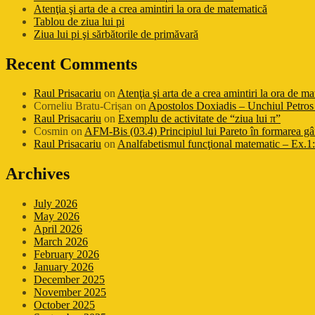
Atenţia şi arta de a crea amintiri la ora de matematică
Tablou de ziua lui pi
Ziua lui pi şi sărbătorile de primăvară
Recent Comments
Raul Prisacariu
on
Atenţia şi arta de a crea amintiri la ora de m
Corneliu Bratu-Crișan
on
Apostolos Doxiadis – Unchiul Petros 
Raul Prisacariu
on
Exemplu de activitate de “ziua lui π”
Cosmin
on
AFM-Bis (03.4) Principiul lui Pareto în formarea gâ
Raul Prisacariu
on
Analfabetismul funcţional matematic – Ex.1: 
Archives
July 2026
May 2026
April 2026
March 2026
February 2026
January 2026
December 2025
November 2025
October 2025