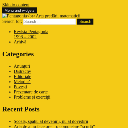
Skip to content
Menu and widgets
Pentagonia
Arta predării matematicii
Search for:
Revista Pentagonia
1998 – 2002
Arhivă
Categories
Anunțuri
Distractiv
Editoriale
Metodică
Povești
Prezentare de carte
Probleme și exerciții
Recent Posts
Şcoala, spațiu al devenirii, nu al dovedirii
Arta de a nu face ore – o completare “scurtă”