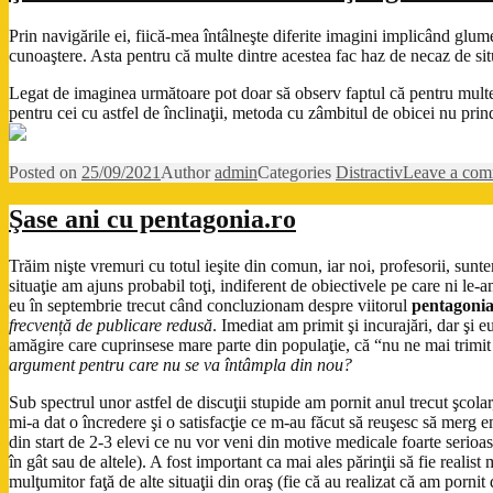
Prin navigările ei, fiică-mea întâlneşte diferite imagini implicând glu
cunoaştere. Asta pentru că multe dintre acestea fac haz de necaz de situ
Legat de imaginea următoare pot doar să observ faptul că pentru multe 
pentru cei cu astfel de înclinaţii, metoda cu zâmbitul de obicei nu pr
Posted on
25/09/2021
Author
admin
Categories
Distractiv
Leave a co
Şase ani cu pentagonia.ro
Trăim nişte vremuri cu totul ieşite din comun, iar noi, profesorii, sunte
situaţie am ajuns probabil toţi, indiferent de obiectivele pe care ni le-am
eu în septembrie trecut când concluzionam despre viitorul
pentagonia
frecvență de publicare redusă
. Imediat am primit şi incurajări, dar şi e
amăgire care cuprinsese mare parte din populaţie, că “nu ne mai trim
argument pentru care nu se va întâmpla din nou?
Sub spectrul unor astfel de discuţii stupide am pornit anul trecut şcolar,
mi-a dat o încredere şi o satisfacţie ce m-au făcut să reuşesc să merg e
din start de 2-3 elevi ce nu vor veni din motive medicale foarte serioas
în gât sau de altele). A fost important ca mai ales părinţii să fie real
mulţumitor faţă de alte situaţii din oraş (fie că au realizat că am pornit 