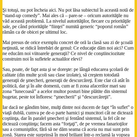
Şi totuşi, nu pot încheia aici. Nu pot lăsa subiectul în această notă de
“stand-up comedy”. Mai ales că – pare-se – oricum autorităţile nu
văd această problemă. La nivelul autorităţilor, fiecare cu priorităţile
sale, pe când priorităţile “fiinţei” numită generic “poporul român”
rămân ca de obicei pe ultimul loc.
Mai presus de orice exemplu concret de oră la clasă sau zi de şcoală
neţinută, se ridică întrebări de genul: Ce educaţie dăm noi aici? Cum
ne educăm noi viitoarele generaţii? Ce nivel de conştiinciozitate
construim noi în sufletele actualilor elevi?
Sau, poate, de fapt asta şi se doreşte: pe lângă educarea şcolară de
calitate (din multe şcoli sau clase izolate), să creştem totodată
generaţii de şmecheri, generaţii de descurcăreţi. Este clar că atât în
politică, dar şi în alte domenii, cum ar fi zona afacerilor mari sau
zona “lunecoasă” a acelor multor posturi bine plătite din sistemul
bugetar, peste tot înfloresc “şmecherii” şi “descurcăreţii”.
Iar dacă ne gândim bine, mulţi dintre noi ducem de fapt “în suflet” o
viaţă dublă, cumva pe de-o parte harnici şi muncitori cât ne dictează
coştiinţa, dar în paralel şmecheri şi fentând sistemul, la fel cât ne
dictează conştiinţa; facem asta “forţaţi”, de pe vremea fanarioţilor
sau a comuniştilor, fără să ne dăm seama că aceia nu mai sunt prin
zonă. Starea este surprinsă în mod briliant într-o reclamă la vopsea