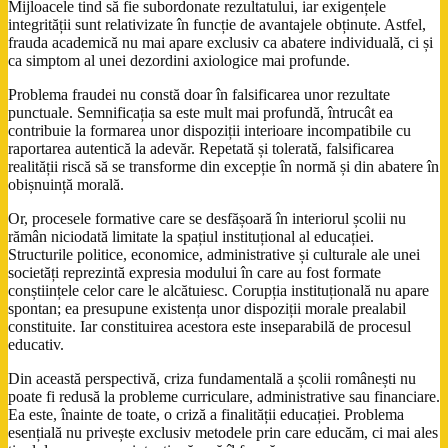
Mijloacele tind să fie subordonate rezultatului, iar exigențele
integrității sunt relativizate în funcție de avantajele obținute. Astfel,
frauda academică nu mai apare exclusiv ca abatere individuală, ci și
ca simptom al unei dezordini axiologice mai profunde.
Problema fraudei nu constă doar în falsificarea unor rezultate
punctuale. Semnificația sa este mult mai profundă, întrucât ea
contribuie la formarea unor dispoziții interioare incompatibile cu
raportarea autentică la adevăr. Repetată și tolerată, falsificarea
realității riscă să se transforme din excepție în normă și din abatere în
obișnuință morală.
Or, procesele formative care se desfășoară în interiorul școlii nu
rămân niciodată limitate la spațiul instituțional al educației.
Structurile politice, economice, administrative și culturale ale unei
societăți reprezintă expresia modului în care au fost formate
conștiințele celor care le alcătuiesc. Corupția instituțională nu apare
spontan; ea presupune existența unor dispoziții morale prealabil
constituite. Iar constituirea acestora este inseparabilă de procesul
educativ.
Din această perspectivă, criza fundamentală a școlii românești nu
poate fi redusă la probleme curriculare, administrative sau financiare.
Ea este, înainte de toate, o criză a finalității educației. Problema
esențială nu privește exclusiv metodele prin care educăm, ci mai ales