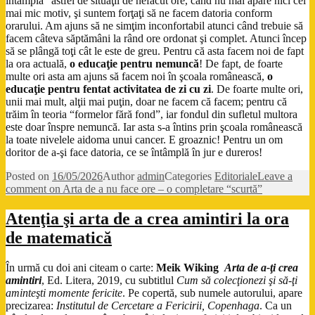
întâmplă” astfel de situaţii de nefăcut ore, când nu mai apare nici cel
mai mic motiv, şi suntem forţaţi să ne facem datoria conform
orarului. Am ajuns să ne simţim inconfortabil atunci când trebuie să
facem câteva săptămâni la rând ore ordonat şi complet. Atunci încep
să se plângă toţi cât le este de greu. Pentru că asta facem noi de fapt
la ora actuală,
o educaţie pentru nemuncă
! De fapt, de foarte
multe ori asta am ajuns să facem noi în şcoala românească,
o
educaţie pentru fentat activitatea de zi cu zi
. De foarte multe ori,
unii mai mult, alţii mai puţin, doar ne facem că facem; pentru că
trăim în teoria “formelor fără fond”, iar fondul din sufletul multora
este doar înspre nemuncă. Iar asta s-a întins prin şcoala românească
la toate nivelele aidoma unui cancer. E groaznic! Pentru un om
doritor de a-şi face datoria, ce se întâmplă în jur e dureros!
Posted on
16/05/2026
Author
admin
Categories
Editoriale
Leave a
comment
on Arta de a nu face ore – o completare “scurtă”
Atenţia şi arta de a crea amintiri la ora
de matematică
În urmă cu doi ani citeam o carte:
Meik Wiking
Arta de a-ţi crea
amintiri
, Ed. Litera, 2019, cu subtitlul
Cum să colecţionezi şi să-ţi
aminteşti momente fericite
. Pe copertă, sub numele autorului, apare
precizarea:
Institutul de Cercetare a Fericirii, Copenhaga
. Ca un