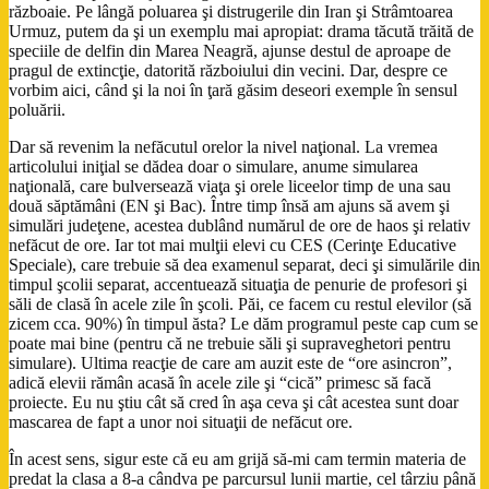
războaie. Pe lângă poluarea şi distrugerile din Iran şi Strâmtoarea
Urmuz, putem da şi un exemplu mai apropiat: drama tăcută trăită de
speciile de delfin din Marea Neagră, ajunse destul de aproape de
pragul de extincţie, datorită războiului din vecini. Dar, despre ce
vorbim aici, când şi la noi în ţară găsim deseori exemple în sensul
poluării.
Dar să revenim la nefăcutul orelor la nivel naţional. La vremea
articolului iniţial se dădea doar o simulare, anume simularea
naţională, care bulversează viaţa şi orele liceelor timp de una sau
două săptămâni (EN şi Bac). Între timp însă am ajuns să avem şi
simulări judeţene, acestea dublând numărul de ore de haos şi relativ
nefăcut de ore. Iar tot mai mulţii elevi cu CES (Cerinţe Educative
Speciale), care trebuie să dea examenul separat, deci şi simulările din
timpul şcolii separat, accentuează situaţia de penurie de profesori şi
săli de clasă în acele zile în şcoli. Păi, ce facem cu restul elevilor (să
zicem cca. 90%) în timpul ăsta? Le dăm programul peste cap cum se
poate mai bine (pentru că ne trebuie săli şi supraveghetori pentru
simulare). Ultima reacţie de care am auzit este de “ore asincron”,
adică elevii rămân acasă în acele zile şi “cică” primesc să facă
proiecte. Eu nu ştiu cât să cred în aşa ceva şi cât acestea sunt doar
mascarea de fapt a unor noi situaţii de nefăcut ore.
În acest sens, sigur este că eu am grijă să-mi cam termin materia de
predat la clasa a 8-a cândva pe parcursul lunii martie, cel târziu până