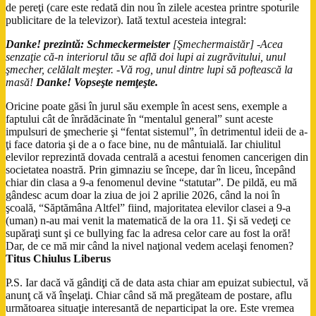
de pereţi (care este redată din nou în zilele acestea printre spoturile
publicitare de la televizor). Iată textul acesteia integral:
Danke! prezintă
:
Schmeckermeister
[Şmechermaistăr] -Acea
senzaţie că-n interiorul tău se află doi lupi ai zugrăvitului, unul
şmecher, celălalt meşter. -Vă rog, unul dintre lupi să poftească la
masă!
Danke! Vopseşte nemţeşte
.
Oricine poate găsi în jurul său exemple în acest sens, exemple a
faptului cât de înrădăcinate în “mentalul general” sunt aceste
impulsuri de şmecherie şi “fentat sistemul”, în detrimentul ideii de a-
ţi face datoria şi de a o face bine, nu de mântuială. Iar chiulitul
elevilor reprezintă dovada centrală a acestui fenomen cancerigen din
societatea noastră. Prin gimnaziu se începe, dar în liceu, începând
chiar din clasa a 9-a fenomenul devine “statutar”. De pildă, eu mă
gândesc acum doar la ziua de joi 2 aprilie 2026, când la noi în
şcoală, “Săptămâna Altfel” fiind, majoritatea elevilor clasei a 9-a
(uman) n-au mai venit la matematică de la ora 11. Şi să vedeţi ce
supăraţi sunt şi ce bullying fac la adresa celor care au fost la oră!
Dar, de ce mă mir când la nivel naţional vedem acelaşi fenomen?
Titus Chiulus Liberus
P.S. Iar dacă vă gândiţi că de data asta chiar am epuizat subiectul, vă
anunţ că vă înşelaţi. Chiar când să mă pregăteam de postare, aflu
următoarea situaţie interesantă de neparticipat la ore. Este vremea