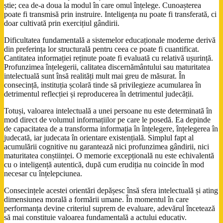
știe; cea de-a doua la modul în care omul înțelege. Cunoașterea
poate fi transmisă prin instruire. Inteligența nu poate fi transferată, ci
doar cultivată prin exercițiul gândirii.
Dificultatea fundamentală a sistemelor educaționale moderne derivă
din preferința lor structurală pentru ceea ce poate fi cuantificat.
Cantitatea informației reținute poate fi evaluată cu relativă ușurință.
Profunzimea înțelegerii, calitatea discernământului sau maturitatea
intelectuală sunt însă realități mult mai greu de măsurat. În
consecință, instituția școlară tinde să privilegieze acumularea în
detrimentul reflecției și reproducerea în detrimentul judecății.
Totuși, valoarea intelectuală a unei persoane nu este determinată în
mod direct de volumul informațiilor pe care le posedă. Ea depinde
de capacitatea de a transforma informația în înțelegere, înțelegerea în
judecată, iar judecata în orientare existențială. Simplul fapt al
acumulării cognitive nu garantează nici profunzimea gândirii, nici
maturitatea conștiinței. O memorie excepțională nu este echivalentă
cu o inteligență autentică, după cum erudiția nu coincide în mod
necesar cu înțelepciunea.
Consecințele acestei orientări depășesc însă sfera intelectuală și ating
dimensiunea morală a formării umane. În momentul în care
performanța devine criteriul suprem de evaluare, adevărul încetează
să mai constituie valoarea fundamentală a actului educativ.