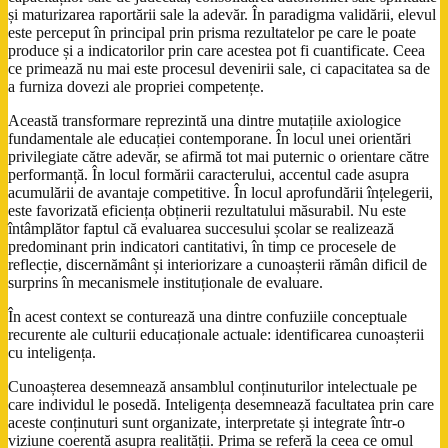
și maturizarea raportării sale la adevăr. În paradigma validării, elevul
este perceput în principal prin prisma rezultatelor pe care le poate
produce și a indicatorilor prin care acestea pot fi cuantificate. Ceea
ce primează nu mai este procesul devenirii sale, ci capacitatea sa de
a furniza dovezi ale propriei competențe.
Această transformare reprezintă una dintre mutațiile axiologice
fundamentale ale educației contemporane. În locul unei orientări
privilegiate către adevăr, se afirmă tot mai puternic o orientare către
performanță. În locul formării caracterului, accentul cade asupra
acumulării de avantaje competitive. În locul aprofundării înțelegerii,
este favorizată eficiența obținerii rezultatului măsurabil. Nu este
întâmplător faptul că evaluarea succesului școlar se realizează
predominant prin indicatori cantitativi, în timp ce procesele de
reflecție, discernământ și interiorizare a cunoașterii rămân dificil de
surprins în mecanismele instituționale de evaluare.
În acest context se conturează una dintre confuziile conceptuale
recurente ale culturii educaționale actuale: identificarea cunoașterii
cu inteligența.
Cunoașterea desemnează ansamblul conținuturilor intelectuale pe
care individul le posedă. Inteligența desemnează facultatea prin care
aceste conținuturi sunt organizate, interpretate și integrate într-o
viziune coerentă asupra realității. Prima se referă la ceea ce omul