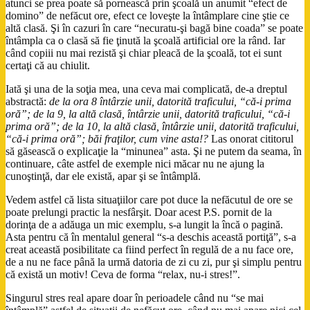
atunci se prea poate să pornească prin şcoală un anumit “efect de
domino” de nefăcut ore, efect ce loveşte la întâmplare cine ştie ce
altă clasă. Şi în cazuri în care “necuratu-şi bagă bine coada” se poate
întâmpla ca o clasă să fie ţinută la şcoală artificial ore la rând. Iar
când copiii nu mai rezistă şi chiar pleacă de la şcoală, tot ei sunt
certaţi că au chiulit.
Iată şi una de la soţia mea, una ceva mai complicată, de-a dreptul
abstractă:
de la ora 8 întârzie unii, datorită traficului, “că-i prima
oră”; de la 9, la altă clasă, întârzie unii, datorită traficului, “că-i
prima oră”; de la 10, la altă clasă, întârzie unii, datorită traficului,
“că-i prima oră”; băi fraţilor, cum vine asta!?
Las onorat cititorul
să găsească o explicaţie la “minunea” asta. Şi ne putem da seama, în
continuare, câte astfel de exemple nici măcar nu ne ajung la
cunoştinţă, dar ele există, apar şi se întâmplă.
Vedem astfel că lista situaţiilor care pot duce la nefăcutul de ore se
poate prelungi practic la nesfârşit. Doar acest P.S. pornit de la
dorinţa de a adăuga un mic exemplu, s-a lungit la încă o pagină.
Asta pentru că în mentalul general “s-a deschis această portiţă”, s-a
creat această posibilitate ca fiind perfect în regulă de a nu face ore,
de a nu ne face până la urmă datoria de zi cu zi, pur şi simplu pentru
că există un motiv! Ceva de forma “relax, nu-i stres!”.
Singurul stres real apare doar în perioadele când nu “se mai