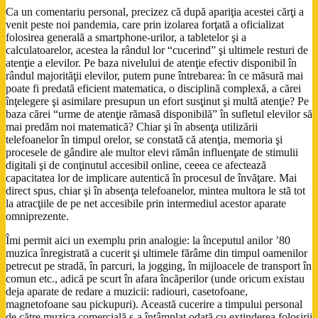
Ca un comentariu personal, precizez că după apariţia acestei cărţi a
venit peste noi pandemia, care prin izolarea forţată a oficializat
folosirea generală a smartphone-urilor, a tabletelor şi a
calculatoarelor, acestea la rândul lor “cucerind” şi ultimele resturi de
atenţie a elevilor. Pe baza nivelului de atenţie efectiv disponibil în
rândul majorităţii elevilor, putem pune întrebarea: în ce măsură mai
poate fi predată eficient matematica, o disciplină complexă, a cărei
înţelegere şi asimilare presupun un efort susţinut şi multă atenţie? Pe
baza cărei “urme de atenţie rămasă disponibilă” în sufletul elevilor să
mai predăm noi matematică? Chiar şi în absenţa utilizării
telefoanelor în timpul orelor, se constată că atenţia, memoria şi
procesele de gândire ale multor elevi rămân influenţate de stimulii
digitali şi de conţinutul accesibil online, ceeea ce afectează
capacitatea lor de implicare autentică în procesul de învăţare. Mai
direct spus, chiar şi în absenţa telefoanelor, mintea multora le stă tot
la atracţiile de pe net accesibile prin intermediul acestor aparate
omniprezente.
Îmi permit aici un exemplu prin analogie: la începutul anilor ’80
muzica înregistrată a cucerit şi ultimele fărâme din timpul oamenilor
petrecut pe stradă, în parcuri, la jogging, în mijloacele de transport în
comun etc., adică pe scurt în afara încăperilor (unde oricum existau
deja aparate de redare a muzicii: radiouri, casetofoane,
magnetofoane sau pickupuri). Această cucerire a timpului personal
de către muzica comercială s-a întâmplat odată cu extinderea folosirii