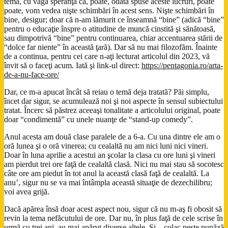
temă, cu vaga speranţă că, poate, odată spuse aceste lucruri, poate
poate, vom vedea nişte schimbări în acest sens. Nişte schimbări în
bine, desigur; doar că n-am lămurit ce înseamnă “bine” (adică “bine”
pentru o educaţie înspre o atitudine de muncă cinstită şi sănătoasă,
sau dimpotrivă “bine” pentru continuarea, chiar accentuarea stării de
“dolce far niente” în această ţară). Dar să nu mai filozofăm. Înainte
de a continua, pentru cei care n-aţi lecturat articolul din 2023, vă
învit să o faceţi acum. Iată şi link-ul direct:
https://pentagonia.ro/arta-
de-a-nu-face-ore/
Dar, ce m-a apucat încât să reiau o temă deja tratată? Păi simplu,
încet dar sigur, se acumulează noi şi noi aspecte în sensul subiectului
tratat. Încerc să păstrez aceeaşi tonalitate a articolului original, poate
doar “condimentă” cu unele nuanţe de “stand-up comedy”.
Anul acesta am două clase paralele de a 6-a. Cu una dintre ele am o
oră lunea şi o oră vinerea; cu cealaltă nu am nici luni nici vineri.
Doar în luna aprilie a acestui an şcolar la clasa cu ore luni şi vineri
am pierdut trei ore faţă de cealaltă clasă. Nici nu mai stau să socotesc
câte ore am piedut în tot anul la această clasă faţă de cealaltă. La
anu’, sigur nu se va mai întâmpla această situaţie de dezechilibru;
voi avea grijă.
Dacă apărea însă doar acest aspect nou, sigur că nu m-aş fi obosit să
revin la tema nefăcutului de ore. Dar nu, în plus faţă de cele scrise în
urmă cu trei ani, au mai apărut diverse altele. Şi – colac peste pupăză