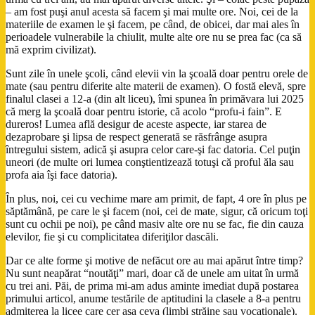
– am fost puşi anul acesta să facem şi mai multe ore. Noi, cei de la
materiile de examen le şi facem, pe când, de obicei, dar mai ales în
perioadele vulnerabile la chiulit, multe alte ore nu se prea fac (ca să
mă exprim civilizat).
Sunt zile în unele şcoli, când elevii vin la şcoală doar pentru orele de
mate (sau pentru diferite alte materii de examen). O fostă elevă, spre
finalul clasei a 12-a (din alt liceu), îmi spunea în primăvara lui 2025
că merg la şcoală doar pentru istorie, că acolo “profu-i fain”. E
dureros! Lumea află desigur de aceste aspecte, iar starea de
dezaprobare şi lipsa de respect generată se răsfrânge asupra
întregului sistem, adică şi asupra celor care-şi fac datoria. Cel puţin
uneori (de multe ori lumea conştientizează totuşi că proful ăla sau
profa aia îşi face datoria).
În plus, noi, cei cu vechime mare am primit, de fapt, 4 ore în plus pe
săptămână, pe care le şi facem (noi, cei de mate, sigur, că oricum toţi
sunt cu ochii pe noi), pe când masiv alte ore nu se fac, fie din cauza
elevilor, fie şi cu complicitatea diferiţilor dascăli.
Dar ce alte forme şi motive de nefăcut ore au mai apărut între timp?
Nu sunt neapărat “noutăţi” mari, doar că de unele am uitat în urmă
cu trei ani. Păi, de prima mi-am adus aminte imediat după postarea
primului articol, anume testările de aptitudini la clasele a 8-a pentru
admiterea la licee care cer aşa ceva (limbi străine sau vocaţionale).