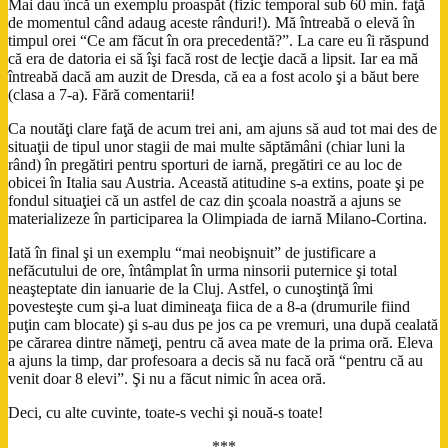
Mai dau încă un exemplu proaspăt (fizic temporal sub 60 min. faţă
de momentul când adaug aceste rânduri!). Mă întreabă o elevă în
timpul orei “Ce am făcut în ora precedentă?”. La care eu îi răspund
că era de datoria ei să îşi facă rost de lecţie dacă a lipsit. Iar ea mă
întreabă dacă am auzit de Dresda, că ea a fost acolo şi a băut bere
(clasa a 7-a). Fără comentarii!
Ca noutăţi clare faţă de acum trei ani, am ajuns să aud tot mai des de
situaţii de tipul unor stagii de mai multe săptămâni (chiar luni la
rând) în pregătiri pentru sporturi de iarnă, pregătiri ce au loc de
obicei în Italia sau Austria. Această atitudine s-a extins, poate şi pe
fondul situaţiei că un astfel de caz din şcoala noastră a ajuns se
materializeze în participarea la Olimpiada de iarnă Milano-Cortina.
Iată în final şi un exemplu “mai neobişnuit” de justificare a
nefăcutului de ore, întâmplat în urma ninsorii puternice şi total
neaşteptate din ianuarie de la Cluj. Astfel, o cunoştinţă îmi
povesteşte cum şi-a luat dimineaţa fiica de a 8-a (drumurile fiind
puţin cam blocate) şi s-au dus pe jos ca pe vremuri, una după cealată
pe cărarea dintre nămeţi, pentru că avea mate de la prima oră. Eleva
a ajuns la timp, dar profesoara a decis să nu facă oră “pentru că au
venit doar 8 elevi”. Şi nu a făcut nimic în acea oră.
Deci, cu alte cuvinte, toate-s vechi şi nouă-s toate!
***