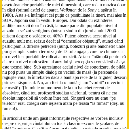
casetofoanelor portabile de mici dimensiuni, care redau muzica doar
în căşti (primul astfel de aparat,
Walkmen
de la
Sony
a apărut în
1980). Asta s-a întâmplat cel puţin ca posibilitate la tineri, mai ales în
SUA, Japonia sau în vestul Europei. Dar odată cu extinderea
audiţiei muzicii doar în căşti, la mare parte din populaţie nivelul
auzului a scăzut vertiginos (într-un studiu din jurul anului 2000
citisem despre o scădere cu 40%). Putem observa acest nivel al
auzului mult mai scăzut decât al “oamenilor obişnuiţi”, atunci când
participăm la diferite petreceri (nunţi, botezuri şi alte banchete) unde
pur şi simplu suntem terorizaţi de DJ-ul angajat, care ne chinuie cu
un nivel insuportabil de ridicat al muzicii. Asta se întâmplă pentru că
el are un nivel mult scăzut al auzului şi percepţia sa consideră că aşa
este tocmai bine. Sub agresiunea acelui nivel de sonorizare, de pildă,
nu poţi purta un simplu dialog cu vecinii de masă (la persoanele
răguşite vara, la întrebarea dacă a băut apă rece de la frigider, deseori
primesc răspunsul: Nu, am fost la o nuntă şi am “vorbit” cu vecinii
de masă!). Ţin minte un moment de la un banchet recent de
absolvire, când toţi profesorii studiau telefonul, pentru că ne era
absolut imposibil să vorbim între noi. Singurii care nu erau “pe
telefon” erau colegii care ieşiseră afară pe terasă “la fumat” (deşi nu
fumau!).
În articolul unde am găsit informaţiile respective se vorbea inclusiv
despre dispariţia cântatului cu toată clasa în excursiile şcolare, de
pildă în autocar. Cu cât apăreau mai multe aparate de ascultat muzică