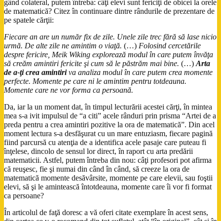
gând colateral, putem întreba: câţi elevi sunt fericiţi de obicei la orele
de matematică? Citez în continuare dintre rândurile de prezentare de
pe spatele cărţii:
Fiecare an are un număr fix de zile.
Unele zile trec fără să lase nicio
urmă. De alte zile ne amintim o viaţă.
(…)
Folosind cercetările
despre fericire, Meik Wiking explorează modul în care putem învăţa
să creăm amintiri fericite şi cum să le păstrăm mai bine.
(…)
Arta
de a-ţi crea amintiri
va analiza modul în care putem crea momente
perfecte. Momente pe care ni le amintim pentru totdeauna.
Momente care ne vor forma ca persoană.
Da, iar la un moment dat, în timpul lecturării acestei cărţi, în mintea
mea s-a ivit impulsul de “a citi” acele rânduri prin prisma “Artei de a
preda pentru a crea amintiri pozitive la ora de matematică”. Din acel
moment lectura s-a desfăşurat cu un mare entuziasm, fiecare pagină
fiind parcursă cu atenţia de a identifica acele pasaje care puteau fi
înţelese, dincolo de sensul lor direct, în raport cu arta predării
matematicii. Astfel, putem întreba din nou: câţi profesori pot afirma
că reuşesc, fie şi numai din când în când, să creeze la ora de
matematică momente desăvârsite, momente pe care elevii, sau foştii
elevi, să şi le amintească întotdeauna, momente care îi vor fi format
ca persoane?
În articolul de faţă doresc a vă oferi citate exemplare în acest sens,