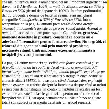
cea mai puternică sursă a amintirilor, cel mai important ingredient s-a
dovedit a fi
Atenţia, cu 100%
, urmată de Multisenzorial cu 62% şi
Emoţii cu 56%
(destul de departe de 100%). În afara podiumului,
dar cu procentaje demne de băgat în seamă, s-au mai clasat
categoriile
Semnificativ cu 37% şi Povestiri cu 36%
. Într-o
recapitulare de la pag. 14 autorul precizează:
Acordă atenţie.
Tratează-ţi momentele fericite ca pe o persoană iubită. Acordă-le
atenţie!
În acelaşi mod am putea spune: Ca profesor,
generează
momente deosebite în predare, conştient că acestea au o
adevărată însemnătate pentru formarea elevilor. Nu te grăbi, ci
frânează din goana nebună prin materie şi probleme;
încetineşte ritmul, trăiţi împreună experienţa minunată a
învăţării şi savuraţi momentul
.
La pag. 21 citim:
memoria episodică este foarte complexă şi se
dezvoltă mai târziu în copilărie decât memoria semantică. Afli
lucruri despre lume înainte să îţi poţi aminti propriile experienţe pe
termen lung
. Aici eu am desenat alături o steluţă în cinci colţuri şi
am scris alături
MATE
, iar deasupra:
când demonstrăm; explicaţii
demonstrative
, cu referire desigur la întrebarea despre când ar trebui
să începem demonstraţiile, în contextul faptului că acestea au fost
extrem de abuzate în clasele gimnaziale pentru un sfert de secol
începând din 1981, iar apoi, actualmente au căzut într-o neglijare
totală (un subiect ce ar merita tratat într-un articol separat).