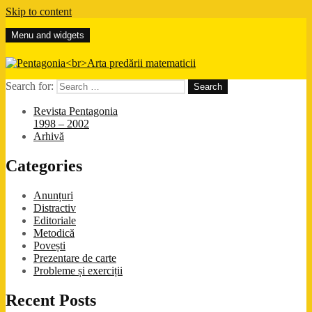
Skip to content
Menu and widgets
Arta predării matematicii
Pentagonia
Search for:
Revista Pentagonia
1998 – 2002
Arhivă
Categories
Anunțuri
Distractiv
Editoriale
Metodică
Povești
Prezentare de carte
Probleme și exerciții
Recent Posts