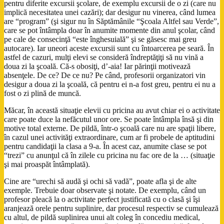
pentru diferite excursii şcolare, de exemplu excursii de o zi (care nu
implică necesitatea unei cazări); dar desigur nu vinerea, când lumea
are “program” (şi sigur nu în Săptămânile “Şcoala Altfel sau Verde”,
care se pot întâmpla doar în anumite momente din anul şcolar, când
pe cale de consecinţă “este înghesuială” şi se găsesc mai greu
autocare). Iar uneori aceste excursii sunt cu întoarcerea pe seară. În
astfel de cazuri, mulţi elevi se consideră îndreptăţiţi să nu vină a
doua zi la şcoală. Că-s obosiţi, d’-aia! Iar părinţii motivează
absenţele. De ce? De ce nu? Pe când, profesorii organizatori vin
desigur a doua zi la şcoală, că pentru ei n-a fost greu, pentru ei nu a
fost o zi plină de muncă.
Măcar, în această situaţie elevii cu pricina au avut chiar ei o activitate
care poate duce la nefăcutul unor ore. Se poate întâmpla însă şi din
motive total externe. De pildă, într-o şcoală care nu are spaţii libere,
în cazul unei activităţi extraordinare, cum ar fi probele de aptitudini
pentru candidaţii la clasa a 9-a. În acest caz, anumite clase se pot
“trezi” cu anunţul că în zilele cu pricina nu fac ore de la … (situaţie
şi mai proaspăt întâmplată).
Cine are “urechi să audă şi ochi să vadă”, poate afla şi de alte
exemple. Trebuie doar observate şi notate. De exemplu, când un
profesor pleacă la o activitate perfect justificată cu o clasă şi îşi
aranjează orele pentru suplinire, dar procesul respectiv se cumulează
cu altul, de pildă suplinirea unui alt coleg în concediu medical,