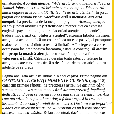
următoarele:
Acordaţi atenţie!
“Adevărata artă a memoriei”, scria
Samuel Johnson, scriitorul britanic care a compilat Dicţionarul
limbii engleze în secolul al XVIII-lea, “este arta atenţiei”.
În josul
paginii este reluată ideea:
Adevărata artă a memoriei este arta
atenţiei!
La precizarea de la începutul paginii –
Acordaţi atenţie!
–
eu am şi notat alături:
Pay Attention!
Precizez aici că expresia
engleză “pay attention”, pentru “acordaţi atenţie, daţi atenţie”,
tradusă mot-à-mot ca “
plăteşte atenţie!
“, exprimă fabulos însuşirea
atenţiei ca act ce implică un cost real: ea nu este pasivă, ci presupune
o alocare deliberată dintr-o resursă limitată. A înţelege ceea ce se
desfăşoară înaintea noastră înseamnă, astfel, a consimţii
să oferim
din propria noastră atenţie
, recunoscută implicit ca fiind
valoroasă şi finită
. Citeam eu desigur toate astea cu referire la
atenţia pe care elevii trebuie să o dea în ora de matematică pentru a
înţelege ce se predă.
Pagina analizată aici este ultima din acel capitol. Prima pagină din
CAPITOLUL IV:
CREAŢI MOMENTE CU SENS
, (pag. 118)
chiar din primele rânduri, ne precizează astfel:
Ne amintim când
suntem atenţi – şi suntem atenţi
când suntem
prezenţi, implicaţi,
dedicaţi
, când ceea ce vedem şi procesăm are sens pentru noi. Aşa
cum am văzut în capitolul anterior, a fi doar expuşi la ceva nu
înseamnă că ne vom şi aminti de acel lucru. Dacă nu este important
– dacă este irelevant pentru noi –, probabil că nu îl vom observa,
procesa, codifica,
păstra
.
Reiau accentuat: dacă un lucru
nu este