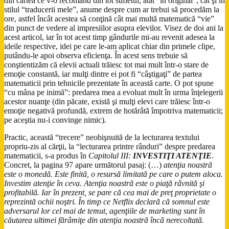
din cartea ce v-o recomand din tot sufletul, atât “în original”, cât şi în
stilul “traducerii mele”, anume despre cum ar trebui să procedăm la
ore, astfel încât acestea să conţină cât mai multă matematică “vie”
din punct de vedere al impresiilor asupra elevilor. Visez de doi ani la
acest articol, iar în tot acest timp gândurile mi-au revenit adesea la
ideile respective, idei pe care le-am aplicat chiar din primele clipe,
putându-le apoi observa eficienţa. În acest sens trebuie să
conştientizăm că elevii actuali trăiesc tot mai mult într-o stare de
emoţie constantă, iar mulţi dintre ei pot fi “câştigaţi” de partea
matematicii prin tehnicile prezentate în această carte. O pot spune
“cu mâna pe inimă”: predarea mea a evoluat mult în urma înţelegerii
acestor nuanţe (din păcate, există şi mulţi elevi care trăiesc într-o
emoţie negativă profundă, extrem de hotărâtă împotriva matematicii;
pe aceştia nu-i convinge nimic).
Practic, această “trecere” neobişnuită de la lecturarea textului
propriu-zis al cărţii, la “lecturarea printre rânduri” despre predarea
matematicii, s-a produs în
Capitolul III:
INVESTIŢI ATENŢIE
.
Concret, la pagina 97 apare următorul pasaj: (…)
atenţia noastră
este o monedă. Este finită, o resursă limitată pe care o putem aloca.
Investim atenţie în ceva. Atenţia noastră este o piaţă râvnită şi
profitabilă. Iar în prezent, se pare că cea mai de preţ proprietate o
reprezintă ochii noştri. În timp ce Netflix declară că somnul este
adversarul lor cel mai de temut, agenţiile de marketing sunt în
căutarea ultimei fărâmiţe din atenţia noastră încă nerecoltată.