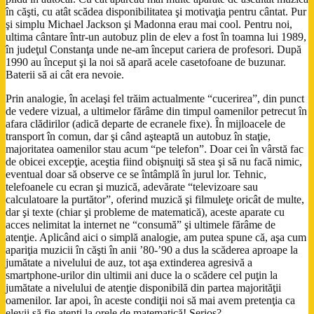
în căşti, cu atât scădea disponibilitatea şi motivaţia pentru cântat. Pur
şi simplu Michael Jackson şi Madonna erau mai cool. Pentru noi,
ultima cântare într-un autobuz plin de elev a fost în toamna lui 1989,
în judeţul Constanţa unde ne-am început cariera de profesori. După
1990 au început şi la noi să apară acele casetofoane de buzunar.
Baterii să ai cât era nevoie.
Prin analogie, în acelaşi fel trăim actualmente “cucerirea”, din punct
de vedere vizual, a ultimelor fărâme din timpul oamenilor petrecut în
afara clădirilor (adică departe de ecranele fixe). În mijloacele de
transport în comun, dar şi când aşteaptă un autobuz în staţie,
majoritatea oamenilor stau acum “pe telefon”. Doar cei în vârstă fac
de obicei excepţie, aceştia fiind obişnuiţi să stea şi să nu facă nimic,
eventual doar să observe ce se întâmplă în jurul lor. Tehnic,
telefoanele cu ecran şi muzică, adevărate “televizoare sau
calculatoare la purtător”, oferind muzică şi filmuleţe oricât de multe,
dar şi texte (chiar şi probleme de matematică), aceste aparate cu
acces nelimitat la internet ne “consumă” şi ultimele fărâme de
atenţie. Aplicând aici o simplă analogie, am putea spune că, aşa cum
apariţia muzicii în căşti în anii ’80-’90 a dus la scăderea aproape la
jumătate a nivelului de auz, tot aşa extinderea agresivă a
smartphone-urilor din ultimii ani duce la o scădere cel puţin la
jumătate a nivelului de atenţie disponibilă din partea majorităţii
oamenilor. Iar apoi, în aceste condiţii noi să mai avem pretenţia ca
elevii să fie atenţi la orele de matematică! Serios?