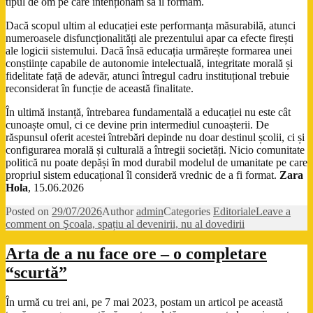
tipul de om pe care intenționăm să îl formăm.
Dacă scopul ultim al educației este performanța măsurabilă, atunci
numeroasele disfuncționalități ale prezentului apar ca efecte firești
ale logicii sistemului. Dacă însă educația urmărește formarea unei
conștiințe capabile de autonomie intelectuală, integritate morală și
fidelitate față de adevăr, atunci întregul cadru instituțional trebuie
reconsiderat în funcție de această finalitate.
În ultimă instanță, întrebarea fundamentală a educației nu este cât
cunoaște omul, ci ce devine prin intermediul cunoașterii. De
răspunsul oferit acestei întrebări depinde nu doar destinul școlii, ci și
configurarea morală și culturală a întregii societăți. Nicio comunitate
politică nu poate depăși în mod durabil modelul de umanitate pe care
propriul sistem educațional îl consideră vrednic de a fi format.
Zara
Hola
, 15.06.2026
Posted on
29/07/2026
Author
admin
Categories
Editoriale
Leave a
comment
on Şcoala, spațiu al devenirii, nu al dovedirii
Arta de a nu face ore – o completare
“scurtă”
În urmă cu trei ani, pe 7 mai 2023, postam un articol pe această