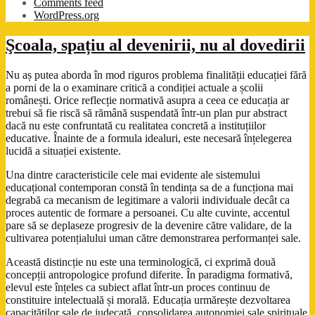
Comments feed
WordPress.org
Şcoala, spațiu al devenirii, nu al dovedirii
Nu aș putea aborda în mod riguros problema finalității educației fără
a porni de la o examinare critică a condiției actuale a școlii
românești. Orice reflecție normativă asupra a ceea ce educația ar
trebui să fie riscă să rămână suspendată într-un plan pur abstract
dacă nu este confruntată cu realitatea concretă a instituțiilor
educative. Înainte de a formula idealuri, este necesară înțelegerea
lucidă a situației existente.
Una dintre caracteristicile cele mai evidente ale sistemului
educațional contemporan constă în tendința sa de a funcționa mai
degrabă ca mecanism de legitimare a valorii individuale decât ca
proces autentic de formare a persoanei. Cu alte cuvinte, accentul
pare să se deplaseze progresiv de la devenire către validare, de la
cultivarea potențialului uman către demonstrarea performanței sale.
Această distincție nu este una terminologică, ci exprimă două
concepții antropologice profund diferite. În paradigma formativă,
elevul este înțeles ca subiect aflat într-un proces continuu de
constituire intelectuală și morală. Educația urmărește dezvoltarea
capacităților sale de judecată, consolidarea autonomiei sale spirituale