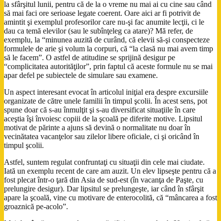
la sfârşitul lunii, pentru că de la o vreme nu mai ai cu cine sau când
să mai faci ore serioase legate coerent. Oare aici ar fi potrivit de
amintit şi exemplul profesorilor care nu-şi fac anumite lecţii, ci le
dau ca temă elevilor (sau le subînţeleg ca atare)? Mă refer, de
exemplu, la “minunea auzită de curând, că elevii să-şi conspecteze
formulele de arie şi volum la corpuri, că “la clasă nu mai avem timp
să le facem”. O astfel de atitudine se sprijină desigur pe
“complicitatea autorităţilor”, prin faptul că aceste formule nu se mai
apar defel pe subiectele de simulare sau examene.
Un aspect interesant evocat în articolul iniţial era despre excursiile
organizate de către unele familii în timpul şcolii. În acest sens, pot
spune doar că s-au înmulţit şi s-au diversificat situaţiile în care
aceştia îşi învoiesc copiii de la şcoală pe diferite motive. Lipsitul
motivat de părinte a ajuns să devină o normalitate nu doar în
vecinătatea vacanţelor sau zilelor libere oficiale, ci şi oricând în
timpul şcolii.
Astfel, suntem regulat confruntaţi cu situaţii din cele mai ciudate.
Iată un exemplu recent de care am auzit. Un elev lipseşte pentru că a
fost plecat într-o ţară din Asia de sud-est (în vacanţa de Paşte, cu
prelungire desigur). Dar lipsitul se prelungeşte, iar când în sfârşit
apare la şcoală, vine cu motivare de enterocolită, că “mâncarea a fost
groaznică pe-acolo”.