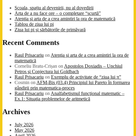
Şcoala, spațiu al devenirii, nu al dovedirii
Arta de a nu face ore – o completare “scurtă”
Atenţia şi arta de a crea amintiri la ora de matematică
Tablou de ziua lui pi
Ziua lui pi şi sărbătorile de primăvară
Recent Comments
Raul Prisacariu
on
Atenţia şi arta de a crea amintiri la ora de
matematică
Corneliu Bratu-Crișan
on
Apostolos Doxiadis – Unchiul
Petros şi Conjectura lui Goldbach
Raul Prisacariu
on
Exemplu de activitate de “ziua lui π”
Cosmin
on
AFM-Bis (03.4) Principiul lui Pareto în formarea
gândirii prin matematica-proces
Raul Prisacariu
on
Analfabetismul funcţional matematic –
Ex.1: Situaţia problemelor de aritmetică
Archives
July 2026
May 2026
April 2026