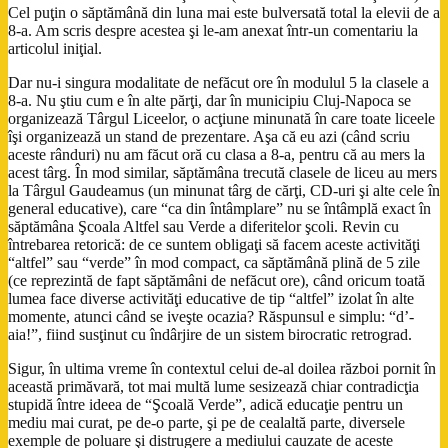
Cel puţin o săptămână din luna mai este bulversată total la elevii de a
8-a. Am scris despre acestea şi le-am anexat într-un comentariu la
articolul iniţial.
Dar nu-i singura modalitate de nefăcut ore în modulul 5 la clasele a
8-a. Nu ştiu cum e în alte părţi, dar în municipiu Cluj-Napoca se
organizează Târgul Liceelor, o acţiune minunată în care toate liceele
îşi organizează un stand de prezentare. Aşa că eu azi (când scriu
aceste rânduri) nu am făcut oră cu clasa a 8-a, pentru că au mers la
acest târg. În mod similar, săptămâna trecută clasele de liceu au mers
la Târgul Gaudeamus (un minunat târg de cărţi, CD-uri şi alte cele în
general educative), care “ca din întâmplare” nu se întâmplă exact în
săptămâna Şcoala Altfel sau Verde a diferitelor şcoli. Revin cu
întrebarea retorică: de ce suntem obligaţi să facem aceste activităţi
“altfel” sau “verde” în mod compact, ca săptămână plină de 5 zile
(ce reprezintă de fapt săptămâni de nefăcut ore), când oricum toată
lumea face diverse activităţi educative de tip “altfel” izolat în alte
momente, atunci când se iveşte ocazia? Răspunsul e simplu: “d’-
aia!”, fiind susţinut cu îndârjire de un sistem birocratic retrograd.
Sigur, în ultima vreme în contextul celui de-al doilea război pornit în
această primăvară, tot mai multă lume sesizează chiar contradicţia
stupidă între ideea de “Şcoală Verde”, adică educaţie pentru un
mediu mai curat, pe de-o parte, şi pe de cealaltă parte, diversele
exemple de poluare şi distrugere a mediului cauzate de aceste