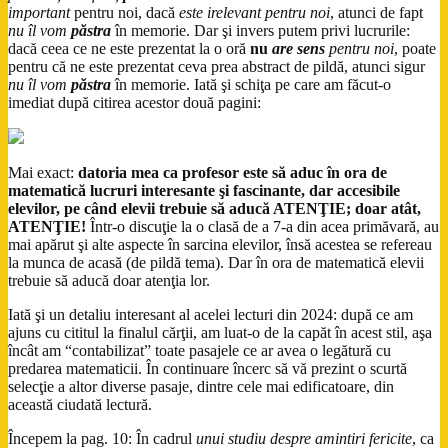
important
pentru noi, dacă
este irelevant pentru noi
, atunci de fapt
nu îl vom
păstra
în memorie. Dar şi invers putem privi lucrurile:
dacă ceea ce ne este prezentat la o oră
nu
are sens
pentru noi
, poate
pentru că ne este prezentat ceva prea abstract de pildă, atunci sigur
nu îl vom
păstra
în memorie. Iată şi schiţa pe care am făcut-o
imediat după citirea acestor două pagini:
Mai exact:
datoria mea ca profesor este să aduc în ora de
matematică lucruri interesante şi fascinante, dar accesibile
elevilor, pe când elevii trebuie să aducă ATENŢIE; doar atât,
ATENŢIE!
Într-o discuţie la o clasă de a 7-a din acea primăvară, au
mai apărut şi alte aspecte în sarcina elevilor, însă acestea se refereau
la munca de acasă (de pildă tema). Dar în ora de matematică elevii
trebuie să aducă doar atenţia lor.
Iată şi un detaliu interesant al acelei lecturi din 2024: după ce am
ajuns cu cititul la finalul cărţii, am luat-o de la capăt în acest stil, aşa
încât am “contabilizat” toate pasajele ce ar avea o legătură cu
predarea matematicii. În continuare încerc să vă prezint o scurtă
selecţie a altor diverse pasaje, dintre cele mai edificatoare, din
această ciudată lectură.
Începem la pag. 10: În cadrul
unui studiu despre amintiri fericite
, ca