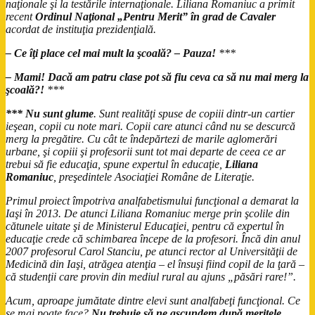
naţionale şi la testările internaţionale. Liliana Romaniuc a primit
recent
Ordinul Naţional „Pentru Merit” în grad de Cavaler
acordat de instituţia prezidenţială.
– Ce îţi place cel mai mult la şcoală? – Pauza!
***
– Mami! Dacă am patru clase pot să fiu ceva ca să nu mai merg la
şcoală?!
***
*** Nu sunt glume
. Sunt realităţi spuse de copiii dintr-un cartier
ieşean, copii cu note mari. Copii care atunci când nu se descurcă
merg la pregătire. Cu cât te îndepărtezi de marile aglomerări
urbane, şi copiii şi profesorii sunt tot mai departe de ceea ce ar
trebui să fie educaţia, spune expertul în educaţie,
Liliana
Romaniuc
, preşedintele Asociaţiei Române de Literaţie.
Primul proiect împotriva analfabetismului funcţional a demarat la
Iaşi în 2013. De atunci Liliana Romaniuc merge prin şcolile din
cătunele uitate şi de Ministerul Educaţiei, pentru că expertul în
educaţie crede că schimbarea începe de la profesori. Încă din anul
2007 profesorul Carol Stanciu, pe atunci rector al Universităţii de
Medicină din Iaşi, atrăgea atenţia – el însuşi fiind copil de la ţară –
că studenţii care provin din mediul rural au ajuns „păsări rare!”.
Acum, aproape jumătate dintre elevi sunt analfabeţi funcţional. Ce
se mai poate face?
Nu trebuie să ne ascundem după meritele