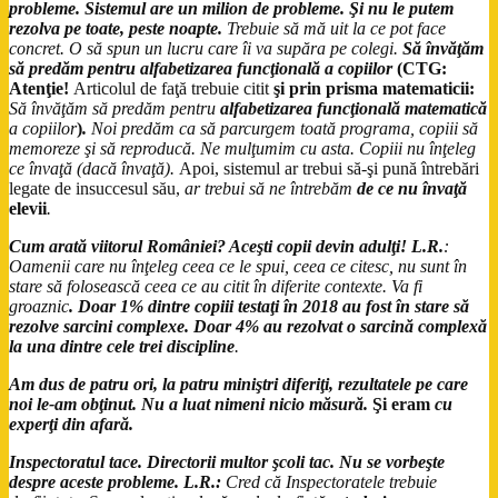
probleme.
Sistemul are un milion de probleme. Şi nu le putem
rezolva pe toate, peste noapte.
Trebuie să mă uit la ce pot face
concret. O să spun un lucru care îi va supăra pe colegi.
Să învăţăm
să predăm pentru alfabetizarea funcţională a copiilor
(CTG:
Atenţie!
Articolul de faţă trebuie citit
şi prin prisma matematicii:
Să învăţăm să predăm pentru
alfabetizarea funcţională matematică
a copiilor
)
.
Noi predăm ca să parcurgem toată programa, copiii să
memoreze şi să reproducă. Ne mulţumim cu asta. Copiii nu înţeleg
ce învaţă (dacă învaţă).
Apoi, sistemul ar trebui să-şi pună întrebări
legate de insuccesul său,
ar trebui să ne întrebăm
de ce nu învaţă
elevii
.
Cum arată viitorul României? Aceşti copii devin adulţi! L.R.
:
Oamenii care nu înţeleg ceea ce le spui, ceea ce citesc, nu sunt în
stare să folosească ceea ce au citit în diferite contexte. Va fi
groaznic
. Doar 1% dintre copiii testaţi în 2018 au fost în stare să
rezolve sarcini complexe. Doar 4% au rezolvat o sarcină complexă
la una dintre cele trei discipline
.
Am dus de patru ori, la patru miniştri diferiţi, rezultatele pe care
noi le-am obţinut. Nu a luat nimeni nicio măsură.
Şi eram
cu
experţi din afară.
Inspectoratul tace. Directorii multor şcoli tac.
Nu se vorbeşte
despre aceste probleme. L.R.:
Cred că Inspectoratele trebuie