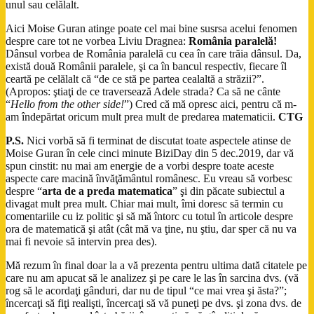
unul sau celălalt.
Aici Moise Guran atinge poate cel mai bine susrsa acelui fenomen
despre care tot ne vorbea Liviu Dragnea:
România paralelă!
Dânsul vorbea de România paralelă cu cea în care trăia dânsul. Da,
există două Românii paralele, şi ca în bancul respectiv, fiecare îl
ceartă pe celălalt că “de ce stă pe partea cealaltă a străzii?”.
(Apropos: ştiaţi de ce traversează Adele strada? Ca să ne cânte
“
Hello from the other side!
”) Cred că mă opresc aici, pentru că m-
am îndepărtat oricum mult prea mult de predarea matematicii.
CTG
P.S.
Nici vorbă să fi terminat de discutat toate aspectele atinse de
Moise Guran în cele cinci minute BiziDay din 5 dec.2019, dar vă
spun cinstit: nu mai am energie de a vorbi despre toate aceste
aspecte care macină învăţământul românesc. Eu vreau să vorbesc
despre “
arta de a preda matematica
” şi din păcate subiectul a
divagat mult prea mult. Chiar mai mult, îmi doresc să termin cu
comentariile cu iz politic şi să mă întorc cu totul în articole despre
ora de matematică şi atât (cât mă va ţine, nu ştiu, dar sper că nu va
mai fi nevoie să intervin prea des).
Mă rezum în final doar la a vă prezenta pentru ultima dată citatele pe
care nu am apucat să le analizez şi pe care le las în sarcina dvs. (vă
rog să le acordaţi gânduri, dar nu de tipul “ce mai vrea şi ăsta?”;
încercaţi să fiţi realişti, încercaţi să vă puneţi pe dvs. şi zona dvs. de