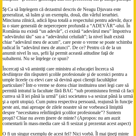
5)
Ca să înţelegem că dezastrul descris de Neagu Djuvara este
generalizat, să luăm şi un exemplu, două, din vârful ierarhiei.
Minciuna zilnică, adică lipsa totală a respectului pentru adevăr, duce
la o stare generală de nepercepere profundă a “ADEVĂR”-ului. În
România nu există “un adevăr”, ci există “adevărul meu” împotriva
“adevărului tău” sau a “adevărului celuilalt”; la nivel înalt există
chiar “adevărul meu de acum”, care peste o vreme se poate schimba
radical în “adevărul meu de atunci”. De ce? Pentru că de la un
anumit nivel în sus, şefii îşi permit această atitudine faţă de
subalterni. Nu se înţelege ce spun?
Încercaţi să vă amintiţi care ministru al educaţiei încerca să
desfiinţeze din răsputeri şcolile profesionale şi de ucenici pentru a
umple liceele cu elevi care să devină apoi clienţii facultăţilor
particulare? Într-o vreme se dorea chiar instituirea unei legi care să
permită intratul la facultate fără BAC “sub promisiunea fermă că faci
cumva să îl iei până la urmă” (aici societatea s-a sesizat până la urmă
şi a oprit utopia). Cum putea respectiva persoană, reajunsă în funcţie
peste ani, mai aproape de zilele noastre să ne vorbească liniştită
despre “necesitatea reînfiinţării şcolilor profesionale”? Suntem
proşti? Chiar nu avem ţinere de minte? (Apropos: nu am auzit
comentarii în mass-media care să fi sesizat şi prezentat acest aspect)
O fi un singur exemplu de acest fel? Nici vorbă. Îl mai ţineţi minte