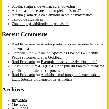
Şcoala, spațiu al devenirii, nu al dovedirii
Arta de a nu face ore – o completare “scurtă”
Atenţia şi arta de a crea amintiri la ora de matematică
Tablou de ziua lui pi
Ziua lui pi şi sărbătorile de primăvară
Recent Comments
Raul Prisacariu
on
Atenţia şi arta de a crea amintiri la ora de
matematică
Corneliu Bratu-Crișan
on
Apostolos Doxiadis – Unchiul
Petros şi Conjectura lui Goldbach
Raul Prisacariu
on
Exemplu de activitate de “ziua lui π”
Cosmin
on
AFM-Bis (03.4) Principiul lui Pareto în formarea
gândirii prin matematica-proces
Raul Prisacariu
on
Analfabetismul funcţional matematic –
Ex.1: Situaţia problemelor de aritmetică
Archives
July 2026
May 2026
April 2026