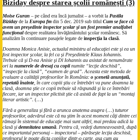
Biziday despre starea şcolii româneşti (3)
Moise Guran
– pe când era încă jurnalist – a vorbit la
Pastila
Biziday
de la
Europa fm
din 5 dec. 2019 sub titlul
Cum se face că
avem un preşedinte inspector şcolar şi un fost premier analfabet
funcţional
despre realitatea învăţământului şcolar românesc. Să
analizăm în continuare pasajele legate de
inspecţia la clasă
.
Doamna Monica Anisie, actualul ministru al educaţiei este şi ea un
fost inspector şcolar, la fel ca şi Preşedintele Klaus Iohannis.
Trebuie că şi D-na Anisie şi Dl Iohannis au asistat de nenumărate
ori la
numerele de dresaj cu copii
numite “lecţie deschisă”,
“inspecţie la clasă”, “examen de grad”. Aceasta este metoda de
evaluare a calităţii profesorilor în România:
o şcenetă anunţată,
repetată înainte
, în care copiii ştiu ce întrebări va pune doamna la
clasă, doamna ştie ce copii trebuie să răspundă şi la ce întrebări
fiecare, iar un inspector plictisit ştie că asistă de fapt la un “montaj
literar artistic”.
(…)
Fără a generaliza şi fără a arunca anatema asupra
(…)
tuturor
profesorilor, adevărul este că nu ştim în acest moment câţi dintre cei
rămaşi în sistemul de educaţie mai sunt altfel, mai predau adică la
clasă şi
demnitatea umană
. Pentru că, vedeţi dumneavoastră, după
ce importantul personaj – inspectorul – părăseşte lecţia deschisă,
profesorul le poate dicta copiilor dintr-o carte, aşa cum au