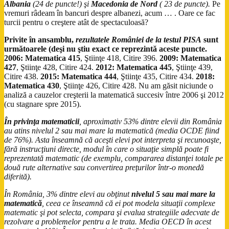
Albania
(24 de puncte!) şi
Macedonia de Nord
( 23 de puncte).
Pe
vremuri râdeam în bancuri despre albanezi, acum … . Oare ce fac
turcii pentru o creştere atât de spectaculoasă?
Privite în ansamblu,
rezultatele României de la testul PISA
sunt
următoarele (deşi nu ştiu exact ce reprezintă aceste puncte.
2006:
Matematica 415
, Ştiinţe 418, Citire 396.
2009:
Matematica
427
, Ştiinţe 428, Citire 424.
2012:
Matematica 445
, Ştiinţe 439,
Citire 438.
2015:
Matematica 444
, Ştiinţe 435, Citire 434.
2018:
Matematica 430
, Ştiinţe 426, Citire 428. Nu am găsit niciunde o
analiză a cauzelor creşterii la matematică succesiv între 2006 şi 2012
(cu stagnare spre 2015).
În privinţa matematicii
, aproximativ 53% dintre elevii din România
au atins nivelul 2 sau mai mare la matematică (media OCDE fiind
de 76%). Asta înseamnă că aceşti elevi pot interpreta şi recunoaşte,
fără instrucţiuni directe, modul în care o situaţie simplă poate fi
reprezentată matematic (de exemplu, compararea distanţei totale pe
două rute alternative sau convertirea preţurilor într-o monedă
diferită).
În România, 3% dintre elevi au obţinut
nivelul 5 sau mai mare la
matematică
, ceea ce înseamnă că ei pot modela situaţii complexe
matematic şi pot selecta, compara şi evalua strategiile adecvate de
rezolvare a problemelor pentru a le trata. Media OECD în acest