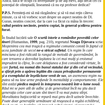
Adică, dacă te ocupi cu înverşunare şi de alţi elevi, alţii decât cei cu
potenţial de olimpiadă, înseamnă că nu eşt profesor dedicat?
P.P.S.
Permiteţi-mi să mă răzgândesc şi să vă mai reţin câteva
minute, ca să vă vorbesc scurt despre un aspect neatins de Dl.
Guran, neatins concret, dar la care i-a făcut cu mâna în trecere:
cultul pentru necinste, pentru copiat, în general şcolirea pentru
furat
.
În finalul lucrării sale
O scurtă istorie a românilor povestită celor
tineri
(Humanitas,
1999
, pag. 210), regretatul
Neagu Djuvara
scria:
Moştenirea cea mai tragică a regimului comunist constă în faptul că
acea jumătate de secol
ne-a stricat sufletul
. Un regim în care
minciuna a fost ridicată la rangul de metodă de guvernământ, în
care teroarea a dezvoltat laşitatea la cei mai mulţi şi eroismul
imprudent la cîţiva, în care delaţiunea a fost considerată virtute, în
care
furtul, nu numai din bunul statului dar şi din cel al vecinului,
a sfârşit prin a apărea legitim din cauza privaţiunilor permanente
şi a exemplului de înşelăciune venit de sus
, un asemenea regim nu
putea să nu lase urme profunde în mentalităţi şi comportamente. Ele
sînt astăzi
piedica majoră în integrarea noastră într-o lume nouă
.
Răul mi se pare atît de adînc şi de generalizat încît nu ştiu dacă
generaţia celor care acum sînt tineri îl va mai putea stîrpi.
Moralitatea batjocorită se repară mai greu decît uzinele învechite.
Poate doar generaţiile următoare să reuşească a regăsi echilibrul,