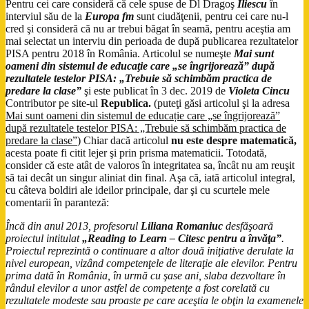
Pentru cei care consideră că cele spuse de Dl Dragoş
Iliescu
în
interviul său de la
Europa fm
sunt ciudăţenii, pentru cei care nu-l
cred şi consideră că nu ar trebui băgat în seamă, pentru aceştia am
mai selectat un interviu din perioada de după publicarea rezultatelor
PISA pentru 2018 în România. Articolul se numeşte
Mai sunt
oameni din sistemul de educaţie care „se îngrijorează” după
rezultatele testelor PISA: „Trebuie să schimbăm practica de
predare la clase”
şi este publicat în 3 dec. 2019 de
Violeta Cincu
Contributor pe site-ul
Republica.
(puteţi găsi articolul şi la adresa
Mai sunt oameni din sistemul de educație care „se îngrijorează”
după rezultatele testelor PISA: „Trebuie să schimbăm practica de
predare la clase”
) Chiar dacă articolul
nu este despre matematică,
acesta poate fi citit lejer şi prin prisma matematicii. Totodată,
consider că este atât de valoros în integritatea sa, încât nu am reuşit
să tai decât un singur aliniat din final. Aşa că, iată articolul integral,
cu câteva boldiri ale ideilor principale, dar şi cu scurtele mele
comentarii în paranteză:
Încă din anul 2013, profesorul
Liliana Romaniuc
desfăşoară
proiectul intitulat
„Reading to Learn – Citesc pentru a învăţa”
.
Proiectul reprezintă o continuare a altor două iniţiative derulate la
nivel european, vizând competenţele de literaţie ale elevilor. Pentru
prima dată în România, în urmă cu şase ani, slaba dezvoltare în
rândul elevilor a unor astfel de competenţe a fost corelată cu
rezultatele modeste sau proaste pe care aceştia le obţin la examenele