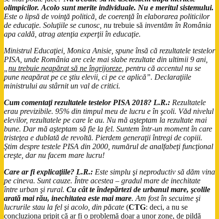
olimpicilor.
Acolo sunt merite individuale. Nu e meritul sistemului.
Este o lipsă de voinţă politică, de coerenţă în elaborarea politicilor
de educaţie. Soluţiile se cunosc, nu
trebuie să
inventăm în România
apa caldă, atrag atenţia experţii în educaţie.
Ministrul Educaţiei, Monica Anisie, spune însă că rezultatele testelor
PISA, unde România are cele mai slabe rezultate din ultimii 9 ani,
„
nu trebuie neapărat să ne îngrijoreze
, pentru că accentul nu se
pune neapărat pe ce ştiu elevii, ci pe ce aplică”. Declaraţiile
ministrului au stârnit un val de critici.
Cum comentaţi rezultatele testelor PISA 2018?
L.R.:
Rezultatele
erau previzibile. 95% din timpul meu de lucru e în şcoli. Văd nivelul
elevilor, rezultatele pe care le au. Nu mă aşteptam la rezultate mai
bune. Dar mă aşteptam să fie la fel. Suntem într-un moment în care
tristeţea e dublată de revoltă. Pierdem generaţii întregi de copiii.
Ştim despre testele PISA din 2000, numărul de analfabeţi funcţional
creşte, dar nu facem mare lucru!
Care ar fi explicaţiile?
L.R.:
Este simplu şi neproductiv să dăm vina
pe cineva. Sunt cauze. Între acestea – gradul mare de inechitate
între urban şi rural.
Cu cât te îndepărtezi de urbanul mare, şcolile
arată mai rău, inechitatea este mai mare
. Am fost în secuime şi
lucrurile stau la fel şi acolo, din păcate
(
CTG
: deci, a nu se
concluziona pripit că ar fi o problemă doar a unor zone, de pildă