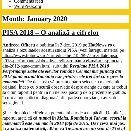
Comments feed
WordPress.org
Month:
January 2020
PISA 2018 – O analiză a cifrelor
Andreea Ofiţeru
a publicat în 3 dec. 2019 pe
HotNews.ro
o
analiză a rezultatelor acestui studiu PISA (vezi întregul material pe
https://www.hotnews.ro/stiri-educatie-23528977-rezultate-pisa-
2018-performante-slabe-ale-elevilor-romani-cel-mai-mic-punctaj-
din-2012-pana-acum.htm
), sub titlul
Rezultate PISA 2018
Performanţe slabe ale elevilor români/ Cel mai mic punctaj din
2012 până acum/ România este printre cele trei ţări cu regres la
matematică
. De data asta vă prezint doar o selecţie a materialului
original. Încep cu o scurtă observaţie despre atenţia cu care ar trebui
să citim raportul pentru a nu ne lăsa păcăliţi de o prezentare grăbită,
în urma unei citiri în diagonală, din partea unor ziarişti avizi de
senzaţional.
Şi, ca de obicei, cifrele au potenţialul dar de a ne păcăli. De pildă,
raportul arată că
că
numai în Malta, România şi Taiwan, scorul la
matematică este mai mic în 2018 faţă de 2015.
Dar ceva mai jos,
la analiza matematicii, aflăm că
Tawanul are un scor de 23% al