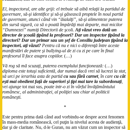
El, inspectorul, are alte griji: el trebuie să aibă relaţii la partidul de
guvernare, să-şi identifice şi să-şi găsească proptele în noul partid
de guvernare, atunci când vin “ăialalţi”, să-şi alimenteze puterea
din sursă sigură, ca să o poată împărăţi mai departe, mai micilor
“Dumnezei” numiţi Directorii de şcoli.
Aţi văzut vreo dată un
director de şcoală ţipând la profesori? Dar un inspector ţipând la
directori? Dar un primar sau un şef de Consiliu judeţean ţipând la
inspectori, aţi văzut?
Pentru că nu e nici o diferenţă între aceste
manifestări de putere şi bullying-ul de zi cu zi pe care în final
profesorul îl face asupra copiilor.
(…)
Vă rog să mă scuzaţi, puterea exemplului funcţionează:
(…)
diploma este totuşi suficientă, dar numai dacă vrei să lucrezi la stat,
să urci pe ierarhia asta de partid
cu sau fără carnet
, în care
cu cât
eşti mai obedient faţă de superiori şi ţipi mai tare la subordonaţi
,
vei ajunge
tot mai sus,
poate intr-o zi în vârful învăţământului
românesc, al administraţiei, al poliţiei sau chiar al politicii
româneşti.
*
Este pentru prima dată când aud vorbindu-se despre acest fenomen
în mass-media românească, cel puţin la nivelul acesta de audienţă,
dar şi de claritate. Nu, d-le Guran, nu am văzut cum un inspector să