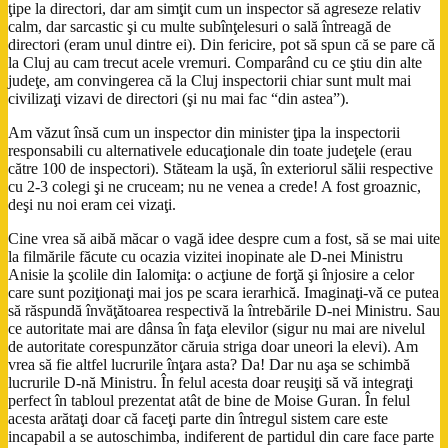
ţipe la directori, dar am simţit cum un inspector să agreseze relativ
calm, dar sarcastic şi cu multe subînţelesuri o sală întreagă de
directori (eram unul dintre ei). Din fericire, pot să spun că se pare că
la Cluj au cam trecut acele vremuri. Comparând cu ce ştiu din alte
judeţe, am convingerea că la Cluj inspectorii chiar sunt mult mai
civilizaţi vizavi de directori (şi nu mai fac “din astea”).
Am văzut însă cum un inspector din minister ţipa la inspectorii
responsabili cu alternativele educaţionale din toate judeţele (erau
către 100 de inspectori). Stăteam la uşă, în exteriorul sălii respective
cu 2-3 colegi şi ne cruceam; nu ne venea a crede! A fost groaznic,
deşi nu noi eram cei vizaţi.
Cine vrea să aibă măcar o vagă idee despre cum a fost, să se mai uite
la filmările făcute cu ocazia vizitei inopinate ale D-nei Ministru
Anisie la şcolile din Ialomiţa: o acţiune de forţă şi înjosire a celor
care sunt poziţionaţi mai jos pe scara ierarhică. Imaginaţi-vă ce putea
să răspundă învăţătoarea respectivă la întrebările D-nei Ministru. Sau
ce autoritate mai are dânsa în faţa elevilor (sigur nu mai are nivelul
de autoritate corespunzător căruia striga doar uneori la elevi). Am
vrea să fie altfel lucrurile înţara asta? Da! Dar nu aşa se schimbă
lucrurile D-nă Ministru. În felul acesta doar reuşiţi să vă integraţi
perfect în tabloul prezentat atât de bine de Moise Guran. În felul
acesta arătaţi doar că faceţi parte din întregul sistem care este
incapabil a se autoschimba, indiferent de partidul din care face parte