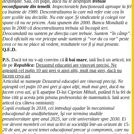
desfiinţate.
Sau, cel puţin
, dacă nu le desfinţăm
trebuie
reconfigurate din temelii
. Inspectoratele funcţionează aproape la fel
ca înainte de 1989. Descentralizarea la care mă refer este cea în
care şcolile iau deciziile. Nu este uşor. Şi sindicatele şi colegii vor
spune că nu ne pricem. Asta spunem din 2000. Banca Mondială a
spus în 2000 că descentralizarea trebuia să înceapă ieri.
Deocamdată nu suntem pe direcţia care trebuie. Suntem “în câmp”.
Dacă oficialii nu vor pricepe unde suntem şi “vor da cu var” peste
ceea ce nu ne place să vedem, rezultatele vor fi şi mai proaste.
Q.E.D.
P.S.
Dacă tot nu v-aţi convins că
îi bai mare
, iată încă un articol, tot
de pe
Republica
:
Dezastrul educației are vinovați preciși. Ne
așteaptă cel puțin 10 ani grei și apoi alții, mult mai grei, dacă nu
facem ceva azi
Articolul se numeşte
Dezastrul educaţiei are vinovaţi precişi. Ne
aşteaptă cel puţin 10 ani grei şi apoi alţii, mult mai grei, dacă nu
facem ceva azi
, şi îi aparţine D-lui
Ciprian Mihali
, putând fi la fel de
bine citit şi acesta prin prisma profesorului de matematică
.
Iată acest
articol (cu câteva omisiuni):
Copiii evaluaţi în 2018, cei introduşi aşadar
în mecanismul
educaţional de analfabetizare
, îşi vor termina studiile
preuniversitare spre anul 2025, iar cele universitare spre 2030. Ei
vor deveni membrii cei mai activi ai societăţii într-un orizont de 15-
20 de ani, pe acest temei educaţional precar şi compromis, care nu