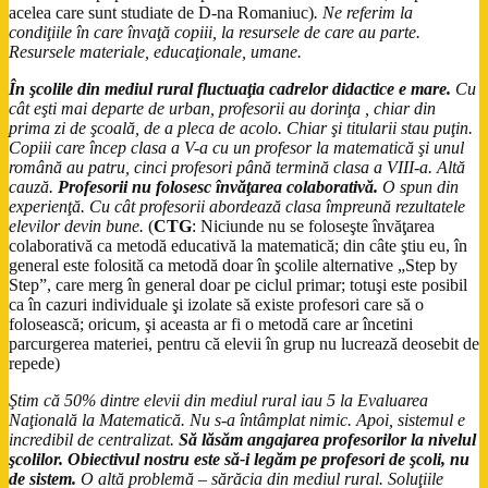
acelea care sunt studiate de D-na Romaniuc)
. Ne referim la
condiţiile în care învaţă copiii, la resursele de care au parte.
Resursele materiale, educaţionale, umane.
În şcolile din mediul rural fluctuaţia cadrelor didactice e mare.
Cu
cât eşti mai departe de urban, profesorii au dorinţa , chiar din
prima zi de şcoală, de a pleca de acolo. Chiar şi titularii stau puţin.
Copiii care încep clasa a V-a cu un profesor la matematică şi unul
română au patru, cinci profesori până termină clasa a VIII-a. Altă
cauză.
Profesorii nu folosesc învăţarea colaborativă.
O spun din
experienţă. Cu cât profesorii abordează clasa împreună rezultatele
elevilor devin bune.
(
CTG
: Niciunde nu se foloseşte învăţarea
colaborativă ca metodă educativă la matematică; din câte ştiu eu, în
general este folosită ca metodă doar în şcolile alternative „Step by
Step”, care merg în general doar pe ciclul primar; totuşi este posibil
ca în cazuri individuale şi izolate să existe profesori care să o
folosească; oricum, şi aceasta ar fi o metodă care ar încetini
parcurgerea materiei, pentru că elevii în grup nu lucrează deosebit de
repede)
Ştim că 50% dintre elevii din mediul rural iau 5 la Evaluarea
Naţională la Matematică. Nu s-a întâmplat nimic. Apoi, sistemul e
incredibil de centralizat.
Să lăsăm angajarea profesorilor la nivelul
şcolilor. Obiectivul nostru este să-i legăm pe profesori de şcoli, nu
de sistem.
O altă problemă – sărăcia din mediul rural. Soluţiile