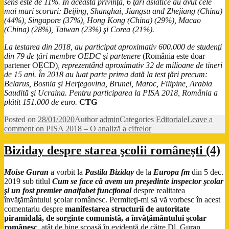
sens este de 11%. În această privinţă, 6 ţări asiatice au avut cele
mai mari scoruri: Beijing, Shanghai, Jiangsu and Zhejiang (China)
(44%), Singapore (37%), Hong Kong (China) (29%), Macao
(China) (28%), Taiwan (23%) şi Corea (21%).
La testarea din 2018, au participat aproximativ 600.000 de studenţi
din 79 de ţări membre OEDC şi partenere
(România este doar
partener OECD)
, reprezentând aproximativ 32 de milioane de tineri
de 15 ani. În 2018 au luat parte prima dată la test ţări precum:
Belarus, Bosnia şi Herţegovina, Brunei, Maroc, Filipine, Arabia
Saudită şi Ucraina. Pentru participarea la PISA 2018, România a
plătit 151.000 de euro.
CTG
Posted on
28/01/2020
Author
admin
Categories
Editoriale
Leave a
comment
on PISA 2018 – O analiză a cifrelor
Biziday despre starea şcolii româneşti (4)
Moise Guran
a vorbit la
Pastila Biziday
de la
Europa fm
din 5 dec.
2019 sub titlul
Cum se face că avem un preşedinte inspector şcolar
şi un fost premier analfabet funcţional
despre realitatea
învăţământului şcolar românesc. Permiteţi-mi să vă vorbesc în acest
comentariu despre
manifestarea structurii de autoritate
piramidală, de sorginte comunistă, a învăţământului şcolar
românesc
, atât de bine scoasă în evidenţă de către Dl. Guran.