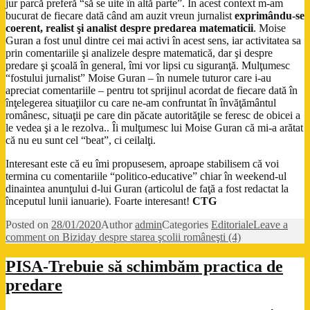
jur parcă preferă “să se uite în altă parte”. În acest context m-am
bucurat de fiecare dată când am auzit vreun jurnalist
exprimându-se
coerent, realist şi analist despre predarea matematicii
. Moise
Guran a fost unul dintre cei mai activi în acest sens, iar activitatea sa
prin comentariile şi analizele despre matematică, dar şi despre
predare şi şcoală în general, îmi vor lipsi cu siguranţă. Mulţumesc
“fostului jurnalist” Moise Guran – în numele tuturor care i-au
apreciat comentariile – pentru tot sprijinul acordat de fiecare dată în
înţelegerea situaţiilor cu care ne-am confruntat în învăţământul
românesc, situaţii pe care din păcate autorităţile se feresc de obicei a
le vedea şi a le rezolva.. Îi mulţumesc lui Moise Guran că mi-a arătat
că nu eu sunt cel “beat”, ci ceilalţi.
Interesant este că eu îmi propusesem, aproape stabilisem că voi
termina cu comentariile “politico-educative” chiar în weekend-ul
dinaintea anunţului d-lui Guran (articolul de faţă a fost redactat la
începutul lunii ianuarie). Foarte interesant!
CTG
Posted on
28/01/2020
Author
admin
Categories
Editoriale
Leave a
comment
on Biziday despre starea şcolii româneşti (4)
PISA-Trebuie să schimbăm practica de
predare