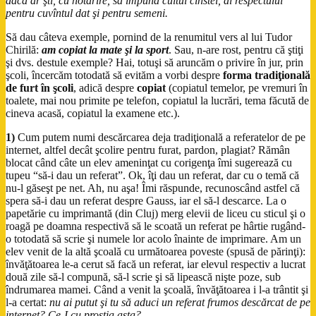
dacă ar şti, cu hotărîre, să impună cultul cinstei, al respectului
pentru cuvîntul dat şi pentru semeni.
Să dau câteva exemple, pornind de la renumitul vers al lui Tudor
Chirilă:
am copiat la mate şi la sport
. Sau, n-are rost, pentru că ştiţi
şi dvs. destule exemple? Hai, totuşi să aruncăm o privire în jur, prin
şcoli, încercăm totodată să evităm a vorbi despre
forma tradiţională
de furt în şcoli
, adică despre
copiat
(copiatul temelor, pe vremuri în
toalete, mai nou primite pe telefon, copiatul la lucrări, tema făcută de
cineva acasă, copiatul la examene etc.).
1)
Cum putem numi descărcarea deja tradiţională a referatelor de pe
internet, altfel decât şcolire pentru furat, pardon, plagiat? Rămân
blocat când câte un elev ameninţat cu corigenţa îmi sugerează cu
tupeu “să-i dau un referat”. Ok, îţi dau un referat, dar cu o temă că
nu-l găseşt pe net. Ah, nu aşa! Îmi răspunde, recunoscând astfel că
spera să-i dau un referat despre Gauss, iar el să-l descarce. La o
papetărie cu imprimantă (din Cluj) merg elevii de liceu cu sticul şi o
roagă pe doamna respectivă să le scoată un referat pe hârtie rugând-
o totodată să scrie şi numele lor acolo înainte de imprimare. Am un
elev venit de la altă şcoală cu următoarea poveste (spusă de părinţi):
învăţătoarea le-a cerut să facă un referat, iar elevul respectiv a lucrat
două zile să-l compună, să-l scrie şi să lipească nişte poze, sub
îndrumarea mamei. Când a venit la şcoală, învăţătoarea i l-a trântit şi
l-a certat:
nu ai putut şi tu să aduci un referat frumos descărcat de pe
internet? Ce-I cu prostia asta?