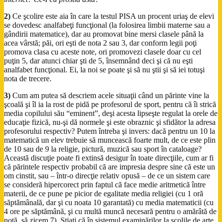
2)
Ce şcolire este aia în care la testul PISA un procent uriaş de elevi
se dovedesc analfabeţi funcţional (la folosirea limbii materne sau a
gândirii matematice), dar au promovat bine mersi clasele până la
acea vârstă; păi, ori eşti de nota 2 sau 3, dar conform legii poţi
promova clasa cu aceste note, ori promovezi clasele doar cu cel
puţin 5, dar atunci chiar şti de 5, însemnând deci şi că nu eşti
analfabet funcţional. Ei, la noi se poate şi să nu ştii şi să iei totuşi
nota de trecere.
3)
Cum am putea să descriem acele situaţii când un părinte vine la
şcoală şi îl ia la rost de pidă pe profesorul de sport, pentru că îi strică
media copilului său “eminent”, deşi acesta lipseşte regulat la orele de
educaţie fizică, nu-şi dă normele şi este obraznic şi sfidător la adresa
profesorului respectiv? Putem întreba şi invers: dacă pentru un 10 la
matematică un elev trebuie să muncească foarte mult, de ce este plin
de 10 sau de 9 la religie, pictură, muzică sau sport în cataloage?
Această discuţie poate fi extinsă desigur în toate direcţiile, cum ar fi
că părintele respectiv probabil că are impresia despre sine că este un
om cinstit, sau – într-o direcţie relativ opusă – de ce un sistem care
se consideră hipercorect prin faptul că face medie aritmetică între
materii, de ce pune pe picior de egalitate media religiei (cu 1 oră
săptămânală, dar şi cu noata 10 garantată) cu media matematicii (cu
4 ore pe săptămână, şi cu multă muncă necesară pentru o amărâtă de
notă, să zicem 7). Ştiaţi că în sistemul examinărilor la şcolile de arte