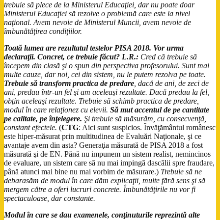
trebuie să plece de la Ministerul Educaţiei, dar nu poate doar
Ministerul Educaţiei să rezolve o problemă care este la nivel
naţional. Avem nevoie de Ministerul Muncii, avem nevoie de
îmbunătăţirea condiţiilor.
Toată lumea are rezultatul testelor PISA 2018. Vor urma
declaraţii. Concret, ce trebuie făcut?
L.R.:
Cred că trebuie să
începem din clasă şi o spun din perspectiva profesorului. Sunt mai
multe cauze, dar noi, cei din sistem, nu le putem rezolva pe toate.
Trebuie să transform practica de predare
, dacă de ani, de zeci de
ani, predau într-un fel şi am aceleaşi rezultate. Dacă predau la fel,
obţin aceleaşi rezultate. Trebuie să schimb practica de predare,
modul în care relaţionez cu elevii.
Să mut accentul de pe cantitate
pe calitate, pe înţelegere.
Şi trebuie să măsurăm, cu consecvenţă,
constant efectele.
(
CTG
: Aici sunt suspicios. Învăţământul românesc
este hiper-măsurat prin multitudinea de Evaluări Naţionale, şi ce
avantaje avem din asta? Generaţia măsurată de PISA 2018 a fost
măsurată şi de EN. Până nu impunem un sistem realist, nemincinos
de evaluare, un sistem care să nu mai impingă dascălii spre fraudare,
până atunci mai bine nu mai vorbim de măsurare.)
Trebuie să ne
debarasăm de modul în care dăm explicaţii, multe fără sens şi să
mergem către a oferi lucruri concrete. Îmbunătăţirile nu vor fi
spectaculoase, dar constante.
Modul în care se dau examenele, conţinuturile reprezintă alte