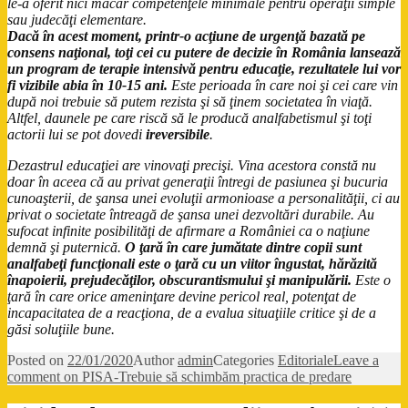
le-a oferit nici măcar competenţele minimale pentru operaţii simple
sau
judecăţi elementare
.
Dacă în acest moment, printr-o acţiune de urgenţă bazată pe
consens naţional, toţi cei cu putere de decizie în România lansează
un program de terapie intensivă pentru educaţie, rezultatele lui vor
fi vizibile abia în 10-15 ani.
Este perioada în care noi şi cei care vin
după noi trebuie să putem rezista şi să ţinem societatea în viaţă.
Altfel, daunele pe care riscă să le producă analfabetismul şi toţi
actorii lui se pot dovedi
ireversibile
.
Dezastrul educaţiei are vinovaţi precişi. Vina acestora constă nu
doar în aceea că au privat generaţii întregi de pasiunea şi bucuria
cunoaşterii, de şansa unei evoluţii armonioase a personalităţii, ci au
privat o societate întreagă de şansa unei dezvoltări durabile. Au
sufocat infinite posibilităţi de afirmare a României ca o naţiune
demnă şi puternică.
O ţară în care jumătate dintre copii sunt
analfabeţi funcţionali este o ţară cu un viitor îngustat, hărăzită
înapoierii, prejudecăţilor, obscurantismului şi manipulării.
Este o
ţară în care orice ameninţare devine pericol real, potenţat de
incapacitatea de a reacţiona, de a evalua situaţiile critice şi de a
găsi soluţiile bune.
Posted on
22/01/2020
Author
admin
Categories
Editoriale
Leave a
comment
on PISA-Trebuie să schimbăm practica de predare