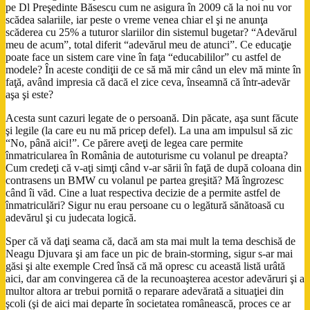
pe Dl Preşedinte Băsescu cum ne asigura în 2009 că la noi nu vor
scădea salariile, iar peste o vreme venea chiar el şi ne anunţa
scăderea cu 25% a tuturor slariilor din sistemul bugetar? “Adevărul
meu de acum”, total diferit “adevărul meu de atunci”. Ce educaţie
poate face un sistem care vine în faţa “educabililor” cu astfel de
modele? În aceste condiţii de ce să mă mir când un elev mă minte în
faţă, având impresia că dacă el zice ceva, înseamnă că într-adevăr
aşa şi este?
Acesta sunt cazuri legate de o persoană. Din păcate, aşa sunt făcute
şi legile (la care eu nu mă pricep defel). La una am impulsul să zic
“No, până aici!”. Ce părere aveţi de legea care permite
înmatricularea în România de autoturisme cu volanul pe dreapta?
Cum credeţi că v-aţi simţi când v-ar sării în faţă de după coloana din
contrasens un BMW cu volanul pe partea greşită? Mă îngrozesc
când îi văd. Cine a luat respectiva decizie de a permite astfel de
înmatriculări? Sigur nu erau persoane cu o legătură sănătoasă cu
adevărul şi cu judecata logică.
Sper că vă daţi seama că, dacă am sta mai mult la tema deschisă de
Neagu Djuvara şi am face un pic de brain-storming, sigur s-ar mai
găsi şi alte exemple Cred însă că mă opresc cu această listă urâtă
aici, dar am convingerea că de la recunoaşterea acestor adevăruri şi a
multor altora ar trebui pornită o reparare adevărată a situaţiei din
şcoli (şi de aici mai departe în societatea românească, proces ce ar