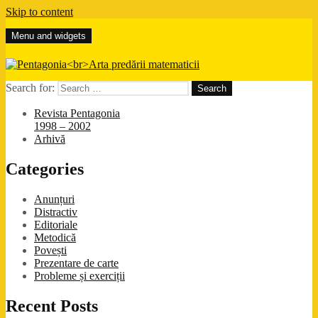
Skip to content
Menu and widgets
Pentagonia
Arta predării matematicii
Search for:
Revista Pentagonia
1998 – 2002
Arhivă
Categories
Anunțuri
Distractiv
Editoriale
Metodică
Povești
Prezentare de carte
Probleme și exerciții
Recent Posts