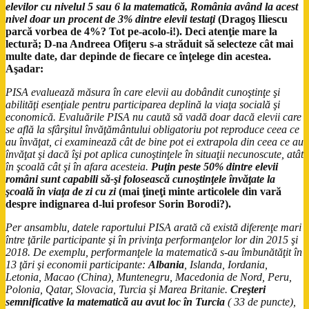
elevilor cu nivelul 5 sau 6 la matematică, România având la acest
nivel doar un procent de 3%
dintre elevii testaţi
(Dragoş Iliescu
parcă vorbea de 4%? Tot pe-acolo-i!). Deci atenţie mare la
lectură; D-na Andreea Ofiţeru s-a străduit să selecteze cât mai
multe date, dar depinde de fiecare ce înţelege din acestea.
Aşadar:
PISA evaluează măsura în care elevii au dobândit cunoştinţe şi
abilităţi esenţiale pentru participarea deplină la viaţa socială şi
economică. Evaluările PISA nu caută să vadă doar dacă elevii care
se află la sfârşitul învăţământului obligatoriu pot reproduce ceea ce
au învăţat, ci examinează cât de bine pot ei extrapola din ceea ce au
învăţat şi dacă îşi pot aplica cunoştinţele în situaţii necunoscute, atât
în şcoală cât şi în afara acesteia.
Puţin peste 50% dintre elevii
români sunt capabili să-şi folosească cunoştinţele învăţate la
şcoală în viaţa de zi cu zi
(mai ţineţi minte articolele din vară
despre indignarea d-lui profesor Sorin Borodi
?).
Per ansamblu, datele raportului PISA arată că există diferenţe mari
între ţările participante şi în privinţa performanţelor lor din 2015 şi
2018. De exemplu, performanţele la matematică s-au îmbunătăţit în
13 ţări şi economii participante:
Albania
, Islanda, Iordania,
Letonia, Macao (China), Muntenegru, Macedonia de Nord, Peru,
Polonia, Qatar, Slovacia, Turcia şi Marea Britanie.
Creşteri
semnificative la matematică au avut loc în Turcia
( 33 de puncte),