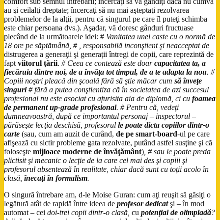
comfort sub semnul întrebării; încercaţi să vă gândiţi dacă nu cumva
au şi ceilalţi dreptate; încercaţi să nu mai aşteptaţi rezolvarea
problemelor de la alţii, pentru că singurul pe care îl puteţi schimba
este chiar persoana dvs.). Aşadar, vă doresc gânduri fructuase
plecând de la următoarele idei: #
Vanitatea unei caste cu o normă de
18 ore pe săptămână, # , responsabilă inconştient şi neacceptat de
distrugerea a generaţii şi generaţii întregi de copii, care reprezintă de
fapt
viitorul ţării
.
#
Ceea ce contează este doar
capacitatea ta, a
fiecăruia dintre noi, de a învăţa tot timpul, de a te adapta la nou
. #
Copiii noştri pleacă din şcoală fără să ştie măcar cum
să înveţe
singuri
# fără a putea conştientiza că în societatea de azi succesul
profesional nu este asociat cu afurisita aia de diplomă, ci cu
foamea
de permanent up-grade profesional
. # Pentru că, vedeţi
dumneavoastră, după ce importantul personaj – inspectorul –
părăseşte lecţia deschisă, profesorul
le poate dicta copiilor dintr-o
carte
(sau, cum am auzit de curând,
de pe smart-board
-ul pe care
afişează cu sictir probleme gata rezolvate, putând astfel susţine şi că
foloseşte
mijloace moderne de învăţământ
)
, # sau le poate preda
plictisit şi mecanic o lecţie de la care cel mai des şi copiii şi
profesorul absentează în realitate, chiar dacă sunt cu toţii acolo în
clasă,
înecaţi în formalism
.
O singură întrebare am, d-le Moise Guran: cum aţi reuşit să găsiţi o
legătură atât de rapidă între ideea de
profesor dedicat
şi – în mod
automat – cei
doi-trei copii dintr-o clasă,
cu
potenţial de olimpiadă
?