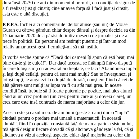
dura însă 20-30 de ani din momentul pornirii, cu condiţia desigur de
a fi realizat just şi cinstit; cine ar avea forţa să-l facă just şi cinstit,
asta este o altă discuţie).
P.P.P.S.
Închei aici comentariile ideilor atinse (sau nu) de Moise
Guran cu câteva gânduri chiar despre dânsul şi despre decizia sa din
15 ianuarie 2020 de a părăsi definitiv meseria de jurnalist şi de a
trece în politică. Eu personal am resimţit puternic şi într-un mod
relativ amar acest gest. Permiteţi-mi să mă justific.
O vorbă veche spune că “Dacă doi oameni îţi spun că eşti beat, mai
bine du-te şi te culcă!”. Dar dacă aceasta se întâmplă într-o dispută
în care totuşi simţi cu adevărat ai dreptate, ce faci? Abandonezi lupta
şi laşi după ceilalţi, pentru că sunt mai mulţi? Sau te înverşunezi şi
totuşi lupţi, te angajezi la o luptă de durată, conştient fiind că cei de
altă părere sunt mulţi iar lupta va fi cu atât mai grea. În aceste
condiţii însă, trebuie să fi foarte puternic pe poziţie, mai ales atunci
când ai un crez profund (un crez pentru care ai şi dovezi clare), un
crez care este însă contrazis de marea majoritate a celor din jur.
Acesta este şi cazul meu: de ani buni (peste 25 ani) duc o “luptă”
ciudată pentru o predare mai umană a matematicii. În această
“luptă”, fiind în opoziţia constantă faţă de marea parte a sistemului,
mă ajută desigur fiecare dovadă că şi altcineva gândeşte la fel, că şi
altcineva a văzut aceleaşi aspecte, chiar dacă majoritatea celor din