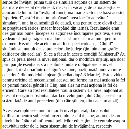
serios de învăţat, prima tură de simulări acţiona ca un sistem de
alarmare deosebit de eficient; măcar în vacanţa de iarnă aceştia se
apucau de lucru. Iar învăţatul funcţiona foarte serios pe baza acestei
“sperieturi”, astfel încât în primăvară avea loc “o adevărată
simulare”, una în cunoştiinţă de cauză, una pentru care elevii chiar
se pregătiseră serios (măcar începând din iarnă). Rezultatele erau
desigur mai bune, începea să acţioneze încurajarea pozitivă, elevii
vedeau că pot şi trăgeau mai tare ca să urce cât mai mult pentru
examen. Rezultatele acelui an au fost spectaculoase, “Clujul”
situânduse muuult deasupra celorlalte judeţe (ţin minte un grafic
edificator din acel an). Şi ce a făcut în aceste condiţii Ministerul? Au
spus că preia ideea la nivel naţional, dar o modifică niţeluş, aşa doar
prin părţile esenţiale: s-a instituit simulare obligatorie la nivel
naţional, însă doar într-o singură sesiune, poziţionată undeva între
cele două din modelul clujean (imediat după 8 Martie). Este evident
pentru oricine că mecanismul acestei noi forme nu mai acţiona la fel
ca primul model gândit la Cluj, mai ales nu mai acţiona la fel de
eficient. Care au fost rezultatele noului sistem? La nivel naţional au
crescut desigur substanţial, dar la nivelul judeţului Cluj acestea au
scăzut faţă de anul precedent (din câte ştiu eu, din câte am auzit).
Acest exemplu este unul minor la nivel general, dar absolut
edificator pentru subiectul prezentului eseul în sine, anume despre
nivelul hotărâtor al influenţei politicilor educaţionale centrale asupra
activităţii celor de la baza sistemului de învăţământ, respectiv