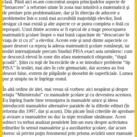
clasă. Până aici m-am concentrat asupra principalelor aspecte de
“întoarcere” a reformei uitate în zona mai intuitivă a matematicii şi
de predare prin problematizare, dar şi în direcţia de aducere a
problemelor într-o zonă mai accesibilă majorităţii elevilor, însă
desigur că mai există şi alte aspecte ce ar putea completa o listă cu
reproşuri. Unul dintre acestea ar fi eşecul de a trage preocuparea
matematicii şcolare înspre o mai bună capacitate de “descurcare în
viaţa de zi cu zi” a elevilor. Aceste este şi unul dintre aspectele ce
apare deseori ca reproş la adresa matematicii şcolare româneşti, iar
testări internaţionale precum Studiul PISA exact asta urmăresc: cum
se descurcă elevul în zone din afara matematicii obişnuite, “după
şcoală”. Ştim cu toţii de încercările de a se introduce probleme “tip
PISA” în testări, mai ales în cele gimnaziale, dar acestea au fost
deseori false, extrem de plăpânde şi deosebit de superficiale. Lumea
pur şi simplu nu le înţelege rostul.
În altă ordine de idei, mai vreau să vorbesc aici neapărat şi despre
relaţia “Ministerului” cu manualele şcolare şi cu devenirea acestora.
Eu înţeleg foarte bine renunţarea la manualele unice şi ideea
introducerii manualelor alternative paralele de la diferite edituri (în
reforma din 1997, dar şi acum). Din păcate însă criteriile de aprobare
şi avizare a manualelor nu duc la nişte rezultate sănătoase. Acest
subiect va trebui analizat pendelete într-un eseu despre activitatea
editurilor în sensul manualelor şi a auxiliarelor şcolare, dar acum
doresc să privim puţin fenomenul prin prisma avizării unor manuale