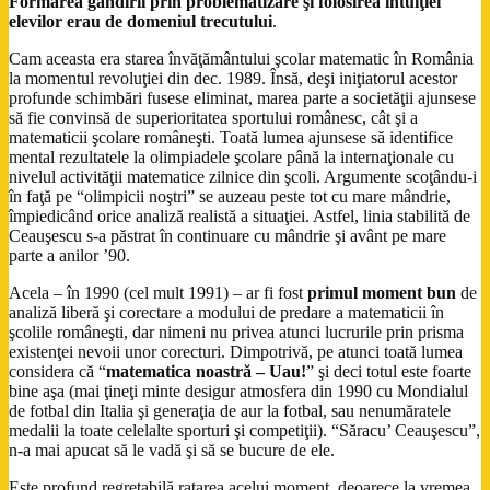
Formarea gândirii prin problematizare şi folosirea intuiţiei
elevilor erau de domeniul trecutului
.
Cam aceasta era starea învăţământului şcolar matematic în România
la momentul revoluţiei din dec. 1989. Însă, deşi iniţiatorul acestor
profunde schimbări fusese eliminat, marea parte a societăţii ajunsese
să fie convinsă de superioritatea sportului românesc, cât şi a
matematicii şcolare româneşti. Toată lumea ajunsese să identifice
mental rezultatele la olimpiadele şcolare până la internaţionale cu
nivelul activităţii matematice zilnice din şcoli. Argumente scoţându-i
în faţă pe “olimpicii noştri” se auzeau peste tot cu mare mândrie,
împiedicând orice analiză realistă a situaţiei. Astfel, linia stabilită de
Ceauşescu s-a păstrat în continuare cu mândrie şi avânt pe mare
parte a anilor ’90.
Acela – în 1990 (cel mult 1991) – ar fi fost
primul moment bun
de
analiză liberă şi corectare a modului de predare a matematicii în
şcolile româneşti, dar nimeni nu privea atunci lucrurile prin prisma
existenţei nevoii unor corecturi. Dimpotrivă, pe atunci toată lumea
considera că “
matematica noastră – Uau!
” şi deci totul este foarte
bine aşa (mai ţineţi minte desigur atmosfera din 1990 cu Mondialul
de fotbal din Italia şi generaţia de aur la fotbal, sau nenumăratele
medalii la toate celelalte sporturi şi competiţii). “Săracu’ Ceauşescu”,
n-a mai apucat să le vadă şi să se bucure de ele.
Este profund regretabilă ratarea acelui moment, deoarece la vremea