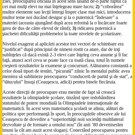
zilei, preocuparea oficială în acest sens lăsând de-o parte faptul că
cei mai mulţi elevi nu mai înţelegeau mare lucru;
2)
“coborârea”
multor elemente sau lecţii întregi înspre clase mai mici, introducerea
multor teme noi ducând desigur şi la o puternică “îndesare” a
materiei (aceasta ajungând după acea reformă la o încărcare foarte
greu de dus de către elevul de rând);
3)
ridicarea puternică a
ştachetei dificultăţii problemelor la toate nivelele de şcolarizare.
Nivelul exagerat al aplicării acestor trei vectori de schimbare era
“justificat” după principiul de nimeni rostit ca atare, dar de toţi
subînţeles că dacă există 2-3 elevi care înţeleg ceva anume şi îi fac
faţă, atunci acel ceva se poate face cu toată clasa, totul în numele
creşterii rezultatelor la examene şi concursuri. Alăturarea constantă a
celor două tipuri de testări, “picurată” zilnic în mentalul public avea
menirea să sublinieze preocuparea “conducerii de partid şi de stat”, a
“tătucului” însuşi (Ceauşescu, adică) pentru binele fiecăruia.
Aceste direcţii de preocupare erau menite de fapt să crească
rezultatele la olimpiadele şcolare, tinzând spre redobândirea
statutului de putere mondială la Olimpiadele internaţionale de
matematică. În acest sens matematica şcolară se alinia, alături de
politica spre performanţă în sport, în preocupările obsesive ale lui
Ceauşescu de dovedire a “superiorităţii noii societăţi multilateral
dezvoltate şi de formare a omului nou” (în anii ’80 deveniserăm
imuni la cât am auzit acest slogan). Conectând preocuparea pentru