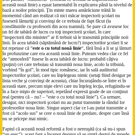
această nouă linie) a eşuat lamentabil în explicarea până la nivelul de
bază a noilor principii. Ţin minte marea amărăciune trăită în
momentul când am realizat că nici măcar inspectorii şcolari nu
fuseseră lămuriţi şi convinşi de ce trebuia de fapt făcut (la
consfătuirile cu profesorii din acea toamnă). Se pare că avusese loc
un fel de tabără de lucru cu toţi inspectorii şcolari, în care
“inspectorii din minister” ar fi trebuit să le transmită principiile noii
linii. În acea tabără (săptămână de lucru?) inspectorilor şcolari li se
tot repetase că “
este o cu totul nouă linie
“, fără însă a li se şi lămuri
în profunzime care era această nouă linie. Puteam vedea clar ce fel
de “atmosferă” fusese în acea tabără de lucru: probabil câţiva
(puţini) cei care trebuiau să transmită noua linie, acolo la tribună,
vorbind “în gol”, în mod tipic românesc, iar în sală auditoriul
inspectorilor şcolari, care nu înţelegeau nimic (setaţi fiind desigur pe
linia veche şi convinşi de aceasta), chiar încurajându-se între ei în
această stare, precum nişte elevi care nu înţeleg lecţia, refugiindu-se
în a face mişto de superiori, repetând expresii goale de un conţinut
real (pentru că – nu? – “este o cu totul nouă linie”). Ca urmare,
desigur, nici inspectorii şcolari nu au putut transmite la rândul lor
profesorilor noua linie. Singur aspect clar ce l-au putut transmite a
fost că “acolo sus” se cere o nouă linie de predare, despre care însă
nu se pricepe mai nimic.
Faptul că această nouă reformă a fost o nereuşită (ca să nu-i spun
“un eşec”), acest fapt a început desigur să se simtă destul de repede