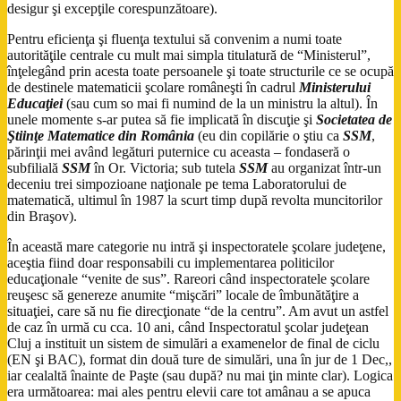
desigur şi excepţile corespunzătoare).
Pentru eficienţa şi fluenţa textului să convenim a numi toate
autorităţile centrale cu mult mai simpla titulatură de “Ministerul”,
înţelegând prin acesta toate persoanele şi toate structurile ce se ocupă
de destinele matematicii şcolare româneşti în cadrul
Ministerului
Educaţiei
(sau cum so mai fi numind de la un ministru la altul). În
unele momente s-ar putea să fie implicată în discuţie şi
Societatea de
Ştiinţe Matematice din România
(eu din copilărie o ştiu ca
SSM
,
părinţii mei având legături puternice cu aceasta – fondaseră o
subfilială
SSM
în Or. Victoria; sub tutela
SSM
au organizat într-un
deceniu trei simpozioane naţionale pe tema Laboratorului de
matematică, ultimul în 1987 la scurt timp după revolta muncitorilor
din Braşov).
În această mare categorie nu intră şi inspectoratele şcolare judeţene,
aceştia fiind doar responsabili cu implementarea politicilor
educaţionale “venite de sus”. Rareori când inspectoratele şcolare
reuşesc să genereze anumite “mişcări” locale de îmbunătăţire a
situaţiei, care să nu fie direcţionate “de la centru”. Am avut un astfel
de caz în urmă cu cca. 10 ani, când Inspectoratul şcolar judeţean
Cluj a instituit un sistem de simulări a examenelor de final de ciclu
(EN şi BAC), format din două ture de simulări, una în jur de 1 Dec,,
iar cealaltă înainte de Paşte (sau după? nu mai ţin minte clar). Logica
era următoarea: mai ales pentru elevii care tot amânau a se apuca