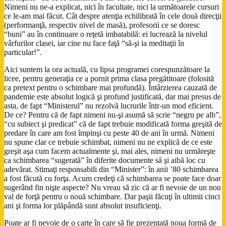
Nimeni nu ne-a explicat, nici în facultate, nici la următoarele cursuri
ce le-am mai făcut. Cât despre atenţia echilibrată în cele două direcţii
(performanţă, respectiv nivel de masă), profesorii ce se doresc
“buni” au în continuare o reţetă imbatabilă: ei lucrează la nivelul
vârfurilor clasei, iar cine nu face faţă “să-şi ia meditaţii în
particular!”.
Aici suntem la ora actuală, cu lipsa programei corespunzătoare la
licee, pentru generaţia ce a pornit prima clasa pregătitoare (folosită
ca pretext pentru o schimbare mai profundă). Întârzierea cauzată de
pandemie este absolut logică şi profund justificată, dar mai presus de
asta, de fapt “Ministerul” nu rezolvă lucrurile într-un mod eficient.
De ce? Pentru că de fapt nimeni nu-şi asumă să scrie “negru pe alb”,
“cu subiect şi predicat” că de fapt trebuie modificată forma greşită de
predare în care am fost împinşi cu peste 40 de ani în urmă. Nimeni
nu spune clar ce trebuie schimbat, nimeni nu ne explică de ce este
greşit aşa cum facem actualmente şi, mai ales, nimeni nu urmăreşte
ca schimbarea “sugerată” în diferite documente să şi aibă loc cu
adevărat. Stimaţi responsabili din “Minister”: în anii ’80 schimbarea
a fost făcută cu forţa. Acum credeţi că schimbarea se poate face doar
sugerând fin nişte aspecte? Nu vreau să zic că ar fi nevoie de un nou
val de forţă pentru o nouă schimbare. Dar paşii făcuţi în ultimii cinci
ani şi forma lor plăpândă sunt absolut insuficienţi.
Poate ar fi nevoie de o carte în care să fie prezentată noua formă de