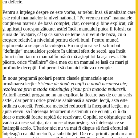
cu defecte.
Pentru a înţelege despre ce este vorba, ar trebui însă să analizăm care
este rolul manualelor la nivel naţional. “Pe vremea mea” manualele
conţineau materia de bază complet, clar, coerent şi bine explicat, cât
şi aplicaţii corespunzătoare, astfel încât manualul putea fi folosit ca
sursă de învăţare, cât şi ca sursă de teme la nivelul de bază, cu o
creştere relativă a nivelului pentru elevii buni. Pentru muncă
suplimentară se apela la culegeri. Eu nu ştiu să se fi schimbat
“definiţia” manualelor şcolare în ultimul sfert de secol, aşa încât
atunci când iau un manual în mână mă aştept tot la aşa ceva. Din
păcate, orice “întâlnire” de-a mea cu un manual se lasă cu mari şi
profunde decepţii. Îmi permit să dau aici câteva exemple.
În noua programă şcolară pentru clasele gimnaziale apare
următoarea lecţie:
Sisteme de două ecuaţii cu două necunoscute;
rezolvarea prin metoda substituţiei şi/sau prin metoda reducerii
.
Autorii acestei programe nu au explicat la fiecare pas de ce au scris
astfel, dar pentru orice predare sănătoasă a acestei lecţii, asta este
ordinea corectă. Predarea metodei reducerii la începutul lecţiei nu
ajută elevul să înţeleagă fenomenul sistemului de ecuaţii, ci îi dă
doar o metodă foarte rapidă de rezolvare. Copilul se obişnuieşte să
vadă că-i iese soluţia, dar nu se obişnuieşte şi să înteleagă ce se
întâmplă acolo. Ulterior nici nu va mai fi dispus să facă efortul să
înţeleagă cealaltă metodă, a substituţiei. De ce a primit aprobarea un