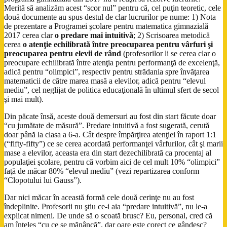
Merită să analizăm acest “scor nul” pentru că, cel puţin teoretic, cele
două documente au spus destul de clar lucrurilor pe nume: 1) Nota
de prezentare a Programei şcolare pentru matematica gimnazială
2017 cerea clar
o predare mai intuitivă
; 2) Scrisoarea metodică
cerea
o atenţie echilibrată între preocuparea pentru vârfuri şi
preocuparea pentru elevii de rând
(profesorilor li se cerea clar o
preocupare echilibrată între atenţia pentru performanţă de excelenţă,
adică pentru “olimpici”, respectiv pentru strădania spre învăţarea
matematicii de către marea masă a elevilor, adică pentru “elevul
mediu”, cel neglijat de politica educaţională în ultimul sfert de secol
şi mai mult).
Din păcate însă, aceste două demersuri au fost din start făcute doar
“cu jumătate de măsură”. Predare intuitivă a fost sugerată, cerută
doar până la clasa a 6-a. Cât despre împărţirea atenţiei în raport 1:1
(“fifty-fifty”) ce se cerea acordată performanţei vârfurilor, cât şi marii
mase a elevilor, aceasta era din start dezechilibrată ca procentaj al
populaţiei şcolare, pentru că vorbim aici de cel mult 10% “olimpici”
faţă de măcar 80% “elevul mediu” (vezi repartizarea conform
“Clopotului lui Gauss”).
Dar nici măcar în această formă cele două cerinţe nu au fost
îndeplinite. Profesorii nu ştiu ce-i aia “predare intuitivă”, nu le-a
explicat nimeni. De unde să o scoată brusc? Eu, personal, cred că
am înţeles “cu ce se mănâncă”, dar oare este corect ce gândesc?