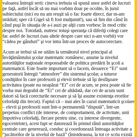
valoarea întregii serii: cineva trebuia să spună unor astfel de lucruri
pe faţă, astfel încât să nu mai vorbim doar pe ocolite, în jurul
subiectului (nici eu nu am reuşit să o fac foarte direct, dar m-am
străduit; sper că Gigel să fi fost mulţumit!), sau să fim din când în
când puşi în situaţia de a-i auzi pe alţii cum vorbesc în mod critic
despre noi. Totodată, nutresc totuşi speranţa că diferiţi colegi care
fac astfel de lucruri (sau altele despre care nici n-am vorbit) vor
“cădea pe gânduri” şi vor intra într-un proces de autocorectare.
Acum ar trebui să ne uităm la următorul nivel principal al
învăţământului şcolar matematic românesc, anume la nivelul
autorităţilor naţionale responsabile de politica predării în şcoli a
matematicii. Este foarte important să o facem, deoarece “Ei” sunt
generatorii întregii “atmosfere” din sistemul şcolar, a tuturor
condiţiilor în care profesorii şi elevii trebuie să îşi desfăşoare
activitatea (poate nu neapărat “Ei” cei de acum, se prea poate să fie
vorba mai degrabă de “Ei” cei de altădată, dar cei de acum sunt
datori să facă corecturile necesare şi să îşi asume existenţa erorilor
celorlalţi din trecut). Faptul că – mai ales în cazul matematicii şcolare
– elevii şi profesorii sunt într-o permanentă “dispută”, într-un
perpetuu conflict (de interese, de comportament, de activitate, unii
împotriva celorlalţi, fiecare pentru sine, cu interese divergente,
egocentriste), acest fapt se datorează în primul rând autorităţilor
centrale care generează, conduc şi coordonează întreaga activitate a
“jucătorilor de la nivelul de bază” (întotdeauna, la tot ce scriu există