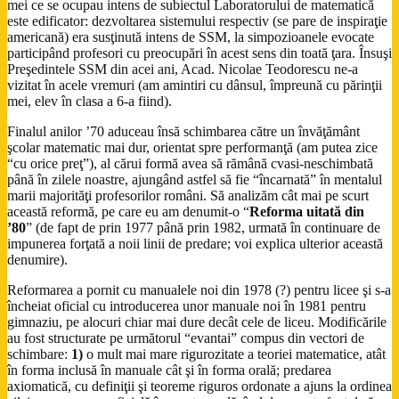
mei ce se ocupau intens de subiectul Laboratorului de matematică
este edificator: dezvoltarea sistemului respectiv (se pare de inspiraţie
americană) era susţinută intens de SSM, la simpozioanele evocate
participând profesori cu preocupări în acest sens din toată ţara. Însuşi
Preşedintele SSM din acei ani, Acad. Nicolae Teodorescu ne-a
vizitat în acele vremuri (am amintiri cu dânsul, împreună cu părinţii
mei, elev în clasa a 6-a fiind).
Finalul anilor ’70 aduceau însă schimbarea către un învăţământ
şcolar matematic mai dur, orientat spre performanţă (am putea zice
“cu orice preţ”), al cărui formă avea să rămână cvasi-neschimbată
până în zilele noastre, ajungând astfel să fie “încarnată” în mentalul
marii majorităţi profesorilor români. Să analizăm cât mai pe scurt
această reformă, pe care eu am denumit-o “
Reforma uitată din
’80
” (de fapt de prin 1977 până prin 1982, urmată în continuare de
impunerea forţată a noii linii de predare; voi explica ulterior această
denumire).
Reformarea a pornit cu manualele noi din 1978 (?) pentru licee şi s-a
încheiat oficial cu introducerea unor manuale noi în 1981 pentru
gimnaziu, pe alocuri chiar mai dure decât cele de liceu. Modificările
au fost structurate pe următorul “evantai” compus din vectori de
schimbare:
1)
o mult mai mare rigurozitate a teoriei matematice, atât
în forma inclusă în manuale cât şi în forma orală; predarea
axiomatică, cu definiţii şi teoreme riguros ordonate a ajuns la ordinea