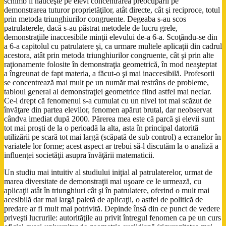
schimb îi năuceşte pe elevi concentrarea preocupării pe
demonstrarea tuturor proprietăţilor, atât directe, cât şi reciproce, totul
prin metoda triunghiurilor congruente. Degeaba s-au scos
patrulaterele, dacă s-au păstrat metodele de lucru grele,
demonstraţiile inaccesibile minţii elevului de-a 6-a. Scoţându-se din
a 6-a capitolul cu patrulatere şi, ca urmare multele aplicaţii din cadrul
acestora, atât prin metoda triunghiurilor congruente, cât şi prin alte
raţionamente folosite în demonstraţia geometrică, în mod neaşteptat
a îngreunat de fapt materia, a făcut-o şi mai inaccesibilă. Profesorii
se concentrează mai mult pe un număr mai restrâns de probleme,
tabloul general al demonstraţiei geometrice fiind astfel mai neclar.
Ce-i drept că fenomenul s-a cumulat cu un nivel tot mai scăzut de
învăţare din partea elevilor, fenomen apărut brutal, dar neobservat
cândva imediat după 2000. Părerea mea este că parcă şi elevii sunt
tot mai proşti de la o perioadă la alta, asta în principal datorită
utilizării pe scară tot mai largă (scăpată de sub control) a ecranelor în
variatele lor forme; acest aspect ar trebui să-l discutăm la o analiză a
influenţei societăţii asupra învăţării matematicii.
Un studiu mai intuitiv al studiului iniţial al patrulaterelor, urmat de
marea diversitate de demonstraţii mai uşoare ce le urmează, cu
aplicaţii atât în triunghiuri cât şi în patrulatere, oferind o mult mai
acesibilă dar mai largă paletă de aplicaţii, o astfel de politică de
predare ar fi mult mai potrivită. Depinde însă din ce punct de vedere
priveşti lucrurile: autorităţile au privit întregul fenomen ca pe un curs