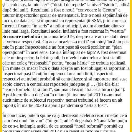
şi “acolo sus, la minister” (“destul de repede” la nivel “istoric”, adică
după doi ani!). Rezultatul a fost o nouă “convocare la Centru” a
tuturor inspectorilor şcolar de matematică, într-o nouă săptămână de
lucru, de data asta şi împreună cu reprezentanţii SSM, prin care s-a
încercat fixarea “în scris” a noilor principii, acum abordate dintr-o
linie mai largă. Rezultatul acelei întâlniri a fost rezumat în “vestita”
Scrisoare metodică
din ianuarie 2019, despre care am relatat intens
la vremea respectivă. Cu acea ocazie s-a mai făcut totuşi încă un pas
mic în plus: Inspectoratele au fost puse să ceară şcolilor un “plan
operaţional” în acel sens. Ce s-a întâmplat de fapt? A fost desemnat
câte un inspector, la fel în şcoli, la nivelul catedrelor a fost stabilit
câte un coleg “respnsabil” pentru “noua hârtie” ce trebuia realizată.
Ţin minte că măcar încă o dată aceştia am fost obligaţi să raportăm la
inspectorat paşi făcuţi în implementarea noii linii; inspectorii
respectivi au trebuit probabil să centralizeze şi să raporteze mai sus;
acolo cineva a centralizat rapoartele judeţene şi … (bla-bla-bla:
“teoria formelor fără fond”, sau mai clasicul “trăiască birocraţia!”).
Apoi lucrurile au decăzut în uitare (în toamna lui 2019 n-am mai
auzit nimic de subiectul respectiv, nemai trebuind să facem un alt
raport); în martie 2020 a apărut pandemia şi “asta a fost”.
În concluzie, putem spune că şi demersul acelei scrisorii metodice a
cam fost unul “în van” (“în gol”, adică degeaba). Să analizăm puţin
de ce s-a întâmpla astfel, de ce această “nouă reformă” pornită cu
programa gimnazială din 2017 nu a reuşit să rezolve lucrurile.