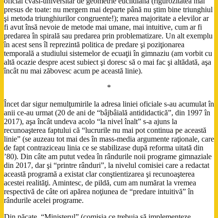
oficial cvasi-universitar de geometrie euclidiană (rigurozitatea mai
presus de toate: nu mergem mai departe până nu ştim bine triunghiul
şi metoda triunghiurilor congruente!); marea majoritate a elevilor ar
fi avut însă nevoie de metode mai umane, mai intuitive, cum ar fi
predarea în spirală sau predarea prin problematizare. Un alt exemplu
în acest sens îl reprezintă politica de predare şi poziţionarea
temporală a studiului sistemelor de ecuaţii în gimnaziu (am vorbit cu
altă ocazie despre acest subiect şi doresc să o mai fac şi altădată, aşa
încât nu mai zăbovesc acum pe această linie).
*
Încet dar sigur nemulţumirile la adresa liniei oficiale s-au acumulat în
anii ce-au urmat (20 de ani de “bâjbâială antididactică”, din 1997 în
2017), aşa încât undeva acolo “la nivel înalt” s-a ajuns la
recunoaşterea faptului că “lucrurile nu mai pot continua pe această
linie” (se auzeau tot mai des în mass-media argumente raţionale, care
de fapt contraziceau linia ce se stabilizase după reforma uitată din
’80). Din câte am putut vedea în rândurile noii programe gimnaziale
din 2017, dar şi “printre rânduri”, la nivelul comisiei care a redactat
această programă a existat clar conştientizarea şi recunoaşterea
acestei realităţi. Amintesc, de pildă, cum am numărat la vremea
respectivă de câte ori apărea noţiunea de “predare intuitivă” în
rândurile acelei programe.
Din păcate, “Ministerul” (comisia ce trebuia să implementeze