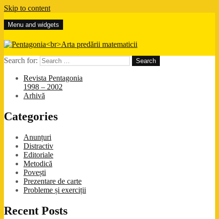
Skip to content
Menu and widgets
Pentagonia
Arta predării matematicii
Search for:
Revista Pentagonia
1998 – 2002
Arhivă
Categories
Anunțuri
Distractiv
Editoriale
Metodică
Povești
Prezentare de carte
Probleme și exerciții
Recent Posts