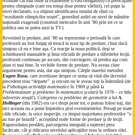
rezultate cât mai bune la examenele (cvasi-obligatorii) cu preocupare
pentru olimpiade (care era totuşi doar pentru vârfuri), cel puţin la
nivel declarativ, s-a obţinut identificarea omului de rând cu
“rezultatele olimpicilor noştri”, generând astfel un nivel de mândrie
naţională exagerată (construit meticulos în anii ’80 prin tot ce se
publica sau se putea auzi la TV).
Revenind la predare, anii ’80 au reprezentat o perioadă în care
profesorii au fost forţaţi să treacă la noul tip de predare, chiar dacă
simţeau că nu e bine aşa. Ca reacţie la noua politică, deşi se
schimbaseră manualele şi linia oficială de predare a diferitelor lecţii,
profesorii continuau pe ascuns, din convingere, să predea aşa cum
ştiau ei mai bine, în vechiile forme de predare. Nu aveau clare
argumente pentru asta, dar aşa simţeau. Cărţile marelui metodist
Eugen Rusu
, care avertizase despre ce urma să vină din deceniul
precedent erau “departe” şi oricum nu le aveau toţi la îndemână (de
la
Psihologia activităţii matematice
în 1969 şi până la
Problematizare şi probleme în matematica şcolară
în 1978 – ce titlu
subversiv reuşit!).
Culegerea cu probleme de geometrie
a lui
A.
Hollinger
(din 1982) era ce-i drept peste tot, o puteau folosi toţi, dar
nici aceasta nu a putut împiedica şirul evenimentelor. Presaţi pe toate
căile oficiale, la orice inspecţie, cu timpul majoritatea profesorilor “s-
au tras pe brazdă”, acceptând noile forme de predare şi de lecţii.
Rigurozitatea predării, parcurgerea integrală a materiei prea
încărcate, cât şi ridicarea nivelului aplicaţiilor erau la ordinea zilei.