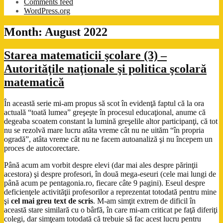
Comments feed
WordPress.org
Month:
August 2022
Starea matematicii şcolare (3) –
Autorităţile naţionale şi politica şcolară
matematică
În această serie mi-am propus să scot în evidenţă faptul că la ora
actuală “toată lumea” greşeşte în procesul educaţional, anume că
degeaba scoatem constant la lumină greşelile altor participanţi, că tot
nu se rezolvă mare lucru atâta vreme cât nu ne uităm “în propria
ogradă”, atâta vreme cât nu ne facem autoanaliză şi nu începem un
proces de autocorectare.
Până acum am vorbit despre elevi (dar mai ales despre părinţii
acestora) şi despre profesori, în două mega-eseuri (cele mai lungi de
până acum pe pentagonia.ro, fiecare câte 9 pagini). Eseul despre
deficienţele activităţii profesorilor a reprezentat totodată pentru mine
şi
cel mai greu text de scris
. M-am simţit extrem de dificil în
această stare similară cu o bârfă, în care mi-am criticat pe faţă diferiţi
colegi, dar simţeam totodată că trebuie să fac acest lucru pentru