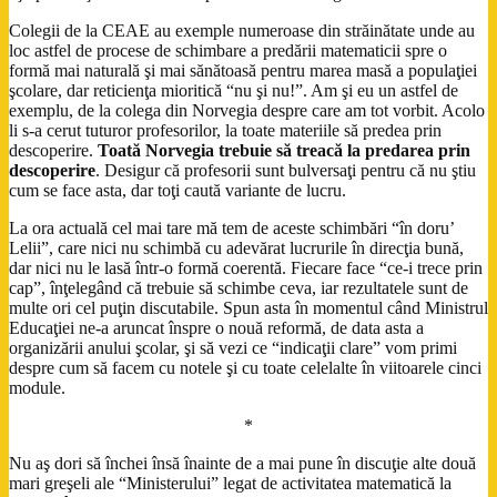
Colegii de la CEAE au exemple numeroase din străinătate unde au
loc astfel de procese de schimbare a predării matematicii spre o
formă mai naturală şi mai sănătoasă pentru marea masă a populaţiei
şcolare, dar reticienţa mioritică “nu şi nu!”. Am şi eu un astfel de
exemplu, de la colega din Norvegia despre care am tot vorbit. Acolo
li s-a cerut tuturor profesorilor, la toate materiile să predea prin
descoperire.
Toată Norvegia trebuie să treacă la predarea prin
descoperire
. Desigur că profesorii sunt bulversaţi pentru că nu ştiu
cum se face asta, dar toţi caută variante de lucru.
La ora actuală cel mai tare mă tem de aceste schimbări “în doru’
Lelii”, care nici nu schimbă cu adevărat lucrurile în direcţia bună,
dar nici nu le lasă într-o formă coerentă. Fiecare face “ce-i trece prin
cap”, înţelegând că trebuie să schimbe ceva, iar rezultatele sunt de
multe ori cel puţin discutabile. Spun asta în momentul când Ministrul
Educaţiei ne-a aruncat înspre o nouă reformă, de data asta a
organizării anului şcolar, şi să vezi ce “indicaţii clare” vom primi
despre cum să facem cu notele şi cu toate celelalte în viitoarele cinci
module.
*
Nu aş dori să închei însă înainte de a mai pune în discuţie alte două
mari greşeli ale “Ministerului” legat de activitatea matematică la