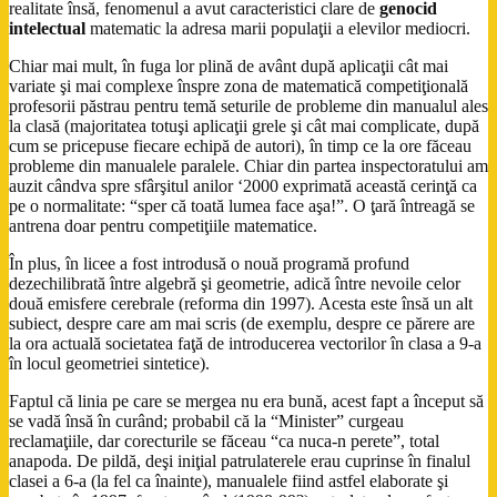
realitate însă, fenomenul a avut caracteristici clare de
genocid
intelectual
matematic la adresa marii populaţii a elevilor mediocri.
Chiar mai mult, în fuga lor plină de avânt după aplicaţii cât mai
variate şi mai complexe înspre zona de matematică competiţională
profesorii păstrau pentru temă seturile de probleme din manualul ales
la clasă (majoritatea totuşi aplicaţii grele şi cât mai complicate, după
cum se pricepuse fiecare echipă de autori), în timp ce la ore făceau
probleme din manualele paralele. Chiar din partea inspectoratului am
auzit cândva spre sfârşitul anilor ‘2000 exprimată această cerinţă ca
pe o normalitate: “sper că toată lumea face aşa!”. O ţară întreagă se
antrena doar pentru competiţiile matematice.
În plus, în licee a fost introdusă o nouă programă profund
dezechilibrată între algebră şi geometrie, adică între nevoile celor
două emisfere cerebrale (reforma din 1997). Acesta este însă un alt
subiect, despre care am mai scris (de exemplu, despre ce părere are
la ora actuală societatea faţă de introducerea vectorilor în clasa a 9-a
în locul geometriei sintetice).
Faptul că linia pe care se mergea nu era bună, acest fapt a început să
se vadă însă în curând; probabil că la “Minister” curgeau
reclamaţiile, dar corecturile se făceau “ca nuca-n perete”, total
anapoda. De pildă, deşi iniţial patrulaterele erau cuprinse în finalul
clasei a 6-a (la fel ca înainte), manualele fiind astfel elaborate şi