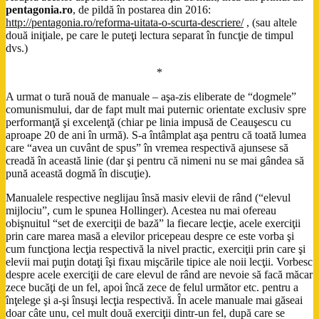
pentagonia.ro
, de pildă în postarea din 2016:
http://pentagonia.ro/reforma-uitata-o-scurta-descriere/
, (sau altele
două iniţiale, pe care le puteţi lectura separat în funcţie de timpul
dvs.)
*
A urmat o tură nouă de manuale – aşa-zis eliberate de “dogmele”
comunismului, dar de fapt mult mai puternic orientate exclusiv spre
performanţă şi excelenţă (chiar pe linia impusă de Ceauşescu cu
aproape 20 de ani în urmă). S-a întâmplat aşa pentru că toată lumea
care “avea un cuvânt de spus” în vremea respectivă ajunsese să
creadă în această linie (dar şi pentru că nimeni nu se mai gândea să
pună această dogmă în discuţie).
Manualele respective neglijau însă masiv elevii de rând (“elevul
mijlociu”, cum le spunea Hollinger). Acestea nu mai ofereau
obişnuitul “set de exerciţii de bază” la fiecare lecţie, acele exerciţii
prin care marea masă a elevilor pricepeau despre ce este vorba şi
cum funcţiona lecţia respectivă la nivel practic, exerciţii prin care şi
elevii mai puţin dotaţi îşi fixau mişcările tipice ale noii lecţii. Vorbesc
despre acele exerciţii de care elevul de rând are nevoie să facă măcar
zece bucăţi de un fel, apoi încă zece de felul următor etc. pentru a
înţelege şi a-şi însuşi lecţia respectivă. În acele manuale mai găseai
doar câte unu, cel mult două exerciţii dintr-un fel, după care se