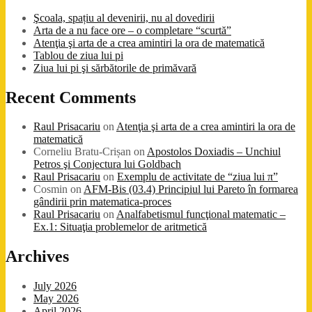
Şcoala, spațiu al devenirii, nu al dovedirii
Arta de a nu face ore – o completare “scurtă”
Atenţia şi arta de a crea amintiri la ora de matematică
Tablou de ziua lui pi
Ziua lui pi şi sărbătorile de primăvară
Recent Comments
Raul Prisacariu
on
Atenţia şi arta de a crea amintiri la ora de
matematică
Corneliu Bratu-Crișan
on
Apostolos Doxiadis – Unchiul
Petros şi Conjectura lui Goldbach
Raul Prisacariu
on
Exemplu de activitate de “ziua lui π”
Cosmin
on
AFM-Bis (03.4) Principiul lui Pareto în formarea
gândirii prin matematica-proces
Raul Prisacariu
on
Analfabetismul funcţional matematic –
Ex.1: Situaţia problemelor de aritmetică
Archives
July 2026
May 2026
April 2026