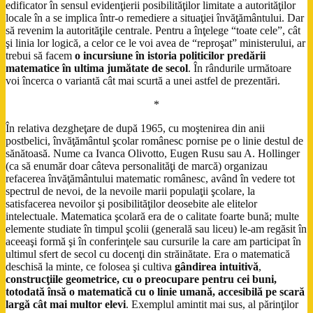
edificator în sensul evidenţierii posibilităţilor limitate a autorităţilor
locale în a se implica într-o remediere a situaţiei învăţământului. Dar
să revenim la autorităţile centrale. Pentru a înţelege “toate cele”, cât
şi linia lor logică, a celor ce le voi avea de “reproşat” ministerului, ar
trebui să facem
o incursiune în istoria politicilor predării
matematice în ultima jumătate de secol
. În rândurile următoare
voi încerca o variantă cât mai scurtă a unei astfel de prezentări.
*
În relativa dezgheţare de după 1965, cu moştenirea din anii
postbelici, învăţământul şcolar românesc pornise pe o linie destul de
sănătoasă. Nume ca Ivanca Olivotto, Eugen Rusu sau A. Hollinger
(ca să enumăr doar câteva personalităţi de marcă) organizau
refacerea învăţământului matematic românesc, având în vedere tot
spectrul de nevoi, de la nevoile marii populaţii şcolare, la
satisfacerea nevoilor şi posibilităţilor deosebite ale elitelor
intelectuale. Matematica şcolară era de o calitate foarte bună; multe
elemente studiate în timpul şcolii (generală sau liceu) le-am regăsit în
aceeaşi formă şi în conferinţele sau cursurile la care am participat în
ultimul sfert de secol cu docenţi din străinătate. Era o matematică
deschisă la minte, ce folosea şi cultiva
gândirea intuitivă
,
construcţiile geometrice, cu o preocupare pentru cei buni,
totodată însă o matematică cu o linie umană, accesibilă pe scară
largă cât mai multor elevi
. Exemplul amintit mai sus, al părinţilor