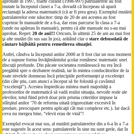
aprobate în 1997, foarte curând (1998-99?) patrulaterele au fost
mutate la începutul clasei a 7-a, dovadă că începeau să apară
reclamaţii la adresa matematicii (că ar fi prea grea). Exemplul mutării
patrulaterelor este năucitor: timp de 20 de ani acestea au fost
cuprinse în manualele de a 6-a, dar erau parcurse în clasa a 7-a
(unde nu apăreau în manuale), pentru că alte manuale nu s-au mai
aprobat. Repet:
20 de ani!!!
Oricum, în ultimii 25 de ani au mai fost
şi alte mutări (în sus sau în jos), arătând clar o
stare debusolată de
căutare bâjbâită pentru remedierea situaţiei
.
Astfel, cândva la începutul anilor 2000 ar fi fost clar un nou moment
de a supune forma învăţământului şcolar românesc matematic unei
discuţii profunde. Din păcate societatea românească nu era încă
pregătită spre o dezbatere realistă, iar în mintea conducătorilor de la
toate nivelele domneau încă principiile performanţei şi excelenţei
(din câte ştiu, cam atunci a început să fie folosită şi cuvântul
“excelenţă”). Acestea împiedicau mintea marii majorităţi a
profesorilor de matematică să vadă realist situaţia, nevoile reale ale
elevilor, totul fiind privit doar prin prisma criteriilor impuse la
sfârşitul anilor ’70 de reforma uitată (rigurozitate excesivă în
predare, preocupare pentru aplicaţii cât mai complexe etc.). Iar dacă
ceva nu mergea bine, “elevii erau de vină”!
Exemplul evocat mai sus, al mutării patrulaterelor din a 6-a în a 7-a
este sugestiv în acest sens: patrulaterele în sine nu sunt grele, dar în