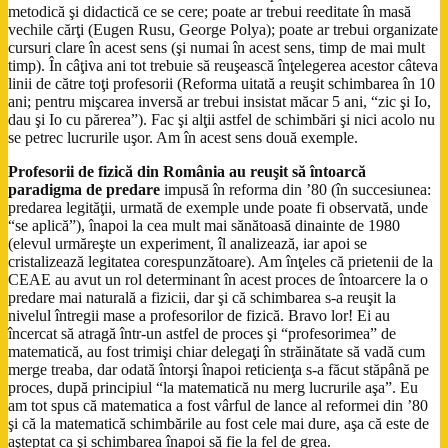
metodică şi didactică ce se cere; poate ar trebui reeditate în masă
vechile cărţi (Eugen Rusu, George Polya); poate ar trebui organizate
cursuri clare în acest sens (şi numai în acest sens, timp de mai mult
timp). În câţiva ani tot trebuie să reuşească înţelegerea acestor câteva
linii de către toţi profesorii (Reforma uitată a reuşit schimbarea în 10
ani; pentru mişcarea inversă ar trebui insistat măcar 5 ani, “zic şi Io,
dau şi Io cu părerea”). Fac şi alţii astfel de schimbări şi nici acolo nu
se petrec lucrurile uşor. Am în acest sens două exemple.
Profesorii de fizică din România au reuşit să întoarcă
paradigma de predare
impusă în reforma din ’80 (în succesiunea:
predarea legităţii, urmată de exemple unde poate fi observată, unde
“se aplică”), înapoi la cea mult mai sănătoasă dinainte de 1980
(elevul urmăreşte un experiment, îl analizează, iar apoi se
cristalizează legitatea corespunzătoare). Am înţeles că prietenii de la
CEAE au avut un rol determinant în acest proces de întoarcere la o
predare mai naturală a fizicii, dar şi că schimbarea s-a reuşit la
nivelul întregii mase a profesorilor de fizică. Bravo lor! Ei au
încercat să atragă într-un astfel de proces şi “profesorimea” de
matematică, au fost trimişi chiar delegaţi în străinătate să vadă cum
merge treaba, dar odată întorşi înapoi reticienţa s-a făcut stăpână pe
proces, după principiul “la matematică nu merg lucrurile aşa”. Eu
am tot spus că matematica a fost vârful de lance al reformei din ’80
şi că la matematică schimbările au fost cele mai dure, aşa că este de
aşteptat ca şi schimbarea înapoi să fie la fel de grea.