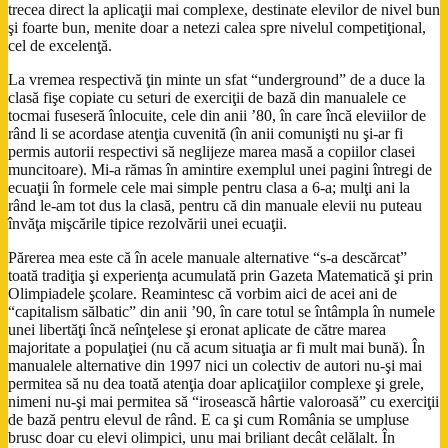
trecea direct la aplicaţii mai complexe, destinate elevilor de nivel bun
şi foarte bun, menite doar a netezi calea spre nivelul competiţional,
cel de excelenţă.
La vremea respectivă ţin minte un sfat “underground” de a duce la
clasă fişe copiate cu seturi de exerciţii de bază din manualele ce
tocmai fuseseră înlocuite, cele din anii ’80, în care încă eleviilor de
rând li se acordase atenţia cuvenită (în anii comunişti nu şi-ar fi
permis autorii respectivi să neglijeze marea masă a copiilor clasei
muncitoare). Mi-a rămas în amintire exemplul unei pagini întregi de
ecuaţii în formele cele mai simple pentru clasa a 6-a; mulţi ani la
rând le-am tot dus la clasă, pentru că din manuale elevii nu puteau
învăţa mişcările tipice rezolvării unei ecuaţii.
Părerea mea este că în acele manuale alternative “s-a descărcat”
toată tradiţia şi experienţa acumulată prin Gazeta Matematică şi prin
Olimpiadele şcolare. Reamintesc că vorbim aici de acei ani de
“capitalism sălbatic” din anii ’90, în care totul se întâmpla în numele
unei libertăţi încă neînţelese şi eronat aplicate de către marea
majoritate a populaţiei (nu că acum situaţia ar fi mult mai bună). În
manualele alternative din 1997 nici un colectiv de autori nu-şi mai
permitea să nu dea toată atenţia doar aplicaţiilor complexe şi grele,
nimeni nu-şi mai permitea să “irosească hârtie valoroasă” cu exerciţii
de bază pentru elevul de rând. E ca şi cum România se umpluse
brusc doar cu elevi olimpici, unu mai briliant decât celălalt. În