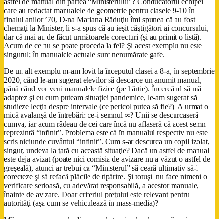
astfel de manual din partea “Ministerului”? Conducătorul echipei
care au redactat manualele de geometrie pentru clasele 9-10 în
finalul anilor ’70, D-na Mariana Răduţiu îmi spunea că au fost
chemaţi la Minister, li s-a spus că au ieşit câştigători ai concursului,
dar că mai au de făcut următoarele corecturi (şi au primit o listă).
Acum de ce nu se poate proceda la fel? Şi acest exemplu nu este
singurul; în manualele actuale sunt nenumărate gafe.
De un alt exemplu m-am lovit la începutul clasei a 8-a, în septembrie
2020, când le-am sugerat elevilor să descarce un anumit manual,
până când vor veni manualele fizice (pe hârtie). Încercând să mă
adaptez şi eu cum puteam situaţiei pandemice, le-am sugerat să
studieze lecţia despre intervale (ce pericol putea să fie?). A urmat o
mică avalanşă de întrebări: ce-i semnul
∞
? Unii se descurcaseră
cumva, iar acum râdeau de cei care încă nu aflaseră că acest semn
reprezintă “infinit”. Problema este că în manualul respectiv nu este
scris niciunde cuvântul “infinit”. Cum s-ar descurca un copil izolat,
singur, undeva la ţară cu această situaţie? Dacă un astfel de manual
este deja avizat (poate nici comisia de avizare nu a văzut o astfel de
greşeală), atunci ar trebui ca “Ministerul” să ceară ultimativ să-l
corecteze şi să refacă plăcile de tipărire. Şi totuşi, nu face nimeni o
verificare serioasă, cu adevărat responsabilă, a acestor manuale,
înainte de avizare. Doar criteriul preţului este relevant pentru
autorităţi (aşa cum se vehiculează în mass-media)?