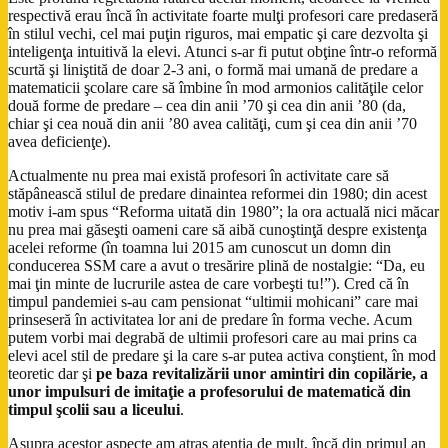
respectivă erau încă în activitate foarte mulţi profesori care predaseră
în stilul vechi, cel mai puţin riguros, mai empatic şi care dezvolta şi
inteligenţa intuitivă la elevi. Atunci s-ar fi putut obţine într-o reformă
scurtă şi liniştită de doar 2-3 ani, o formă mai umană de predare a
matematicii şcolare care să îmbine în mod armonios calităţile celor
două forme de predare – cea din anii ’70 şi cea din anii ’80 (da,
chiar şi cea nouă din anii ’80 avea calităţi, cum şi cea din anii ’70
avea deficienţe).
Actualmente nu prea mai există profesori în activitate care să
stăpânească stilul de predare dinaintea reformei din 1980; din acest
motiv i-am spus “Reforma uitată din 1980”; la ora actuală nici măcar
nu prea mai găseşti oameni care să aibă cunoştinţă despre existenţa
acelei reforme (în toamna lui 2015 am cunoscut un domn din
conducerea SSM care a avut o tresărire plină de nostalgie: “Da, eu
mai ţin minte de lucrurile astea de care vorbeşti tu!”). Cred că în
timpul pandemiei s-au cam pensionat “ultimii mohicani” care mai
prinseseră în activitatea lor ani de predare în forma veche. Acum
putem vorbi mai degrabă de ultimii profesori care au mai prins ca
elevi acel stil de predare şi la care s-ar putea activa conştient, în mod
teoretic dar şi
pe baza revitalizării unor amintiri din copilărie, a
unor impulsuri de imitaţie a profesorului de matematică din
timpul şcolii sau a liceului
.
Asupra acestor aspecte am atras atenţia de mult, încă din primul an