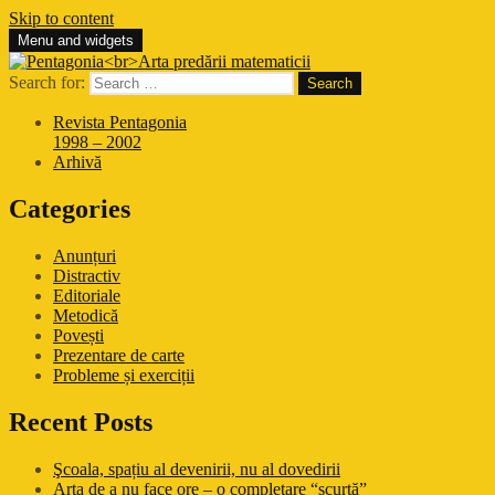
Skip to content
Menu and widgets
Pentagonia
Arta predării matematicii
Search for:
Revista Pentagonia
1998 – 2002
Arhivă
Categories
Anunțuri
Distractiv
Editoriale
Metodică
Povești
Prezentare de carte
Probleme și exerciții
Recent Posts
Şcoala, spațiu al devenirii, nu al dovedirii
Arta de a nu face ore – o completare “scurtă”