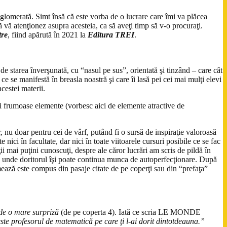
aglomerată. Simt însă că este vorba de o lucrare care îmi va plăcea
ă vă atenţionez asupra acesteia, ca să aveţi timp să v-o procuraţi.
re
, fiind apărută în 2021 la
Editura TREI
.
 starea înverşunată, cu “nasul pe sus”, orientată şi tinzând – care cât
ce se manifestă în breasla noastră şi care îi lasă pei cei mai mulţi elevi
cestei materii.
i frumoase elemente (vorbesc aici de elemente atractive de
 nu doar pentru cei de vârf, putând fi o sursă de inspiraţie valoroasă
 nici în facultate, dar nici în toate viitoarele cursuri posibile ce se fac
ii mai puţini cunoscuţi, despre ale căror lucrări am scris de pildă în
e de unde doritorul îşi poate continua munca de autoperfecţionare. După
mează este compus din pasaje citate de pe coperţi sau din “prefaţa”
e de o mare surpriză
(de pe coperta 4). Iată ce scria LE MONDE
este profesorul de matematică pe care ţi l-ai dorit dintotdeauna.”