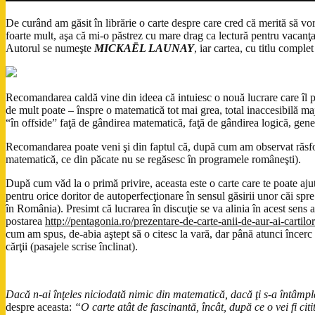
De curând am găsit în librărie o carte despre care cred că merită să vo
foarte mult, aşa că mi-o păstrez cu mare drag ca lectură pentru vacanţa 
Autorul se numeşte
MICKAËL LAUNAY
, iar cartea, cu titlu comple
Recomandarea caldă vine din ideea că intuiesc o nouă lucrare care îl p
de mult poate – înspre o matematică tot mai grea, total inaccesibilă major
“în offside” faţă de gândirea matematică, faţă de gândirea logică, gener
Recomandarea poate veni şi din faptul că, după cum am observat răsfoi
matematică, ce din păcate nu se regăsesc în programele româneşti).
După cum văd la o primă privire, aceasta este o carte care te poate aju
pentru orice doritor de autoperfecţionare în sensul găsirii unor căi spre s
în România). Presimt că lucrarea în discuţie se va alinia în acest sens a
postarea
http://pentagonia.ro/prezentare-de-carte-anii-de-aur-ai-cartil
cum am spus, de-abia aştept să o citesc la vară, dar până atunci încerc
cărţii (pasajele scrise înclinat).
Dacă n-ai înţeles niciodată nimic din matematică, dacă ţi s-a întâmpla
despre aceasta:
“O carte atât de fascinantă, încât, după ce o vei fi ci