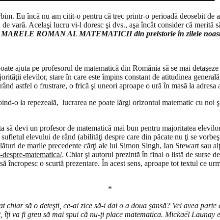
rbim. Eu încă nu am citit-o pentru că trec printr-o perioadă deosebit de 
de vară. Acelaşi lucru vi-l doresc şi dvs., aşa încât consider că merită s
t
MARELE ROMAN AL MATEMATICII din preistorie în zilele noast
oate ajuta pe profesorul de matematică din România să se mai detaşeze de
ităţii elevilor, stare în care este împins constant de atitudinea generală 
ând astfel o frustrare, o frică şi uneori aproape o ură în masă la adresa a
nd-o la repezeală, lucrarea ne poate lărgi orizontul matematic cu noi ş
ta să devi un profesor de matematică mai bun pentru majoritatea elevilor,
ufletul elevului de rând (abilităţi despre care din păcate nu ţi se vorbeşte
lături de marile precedente cărţi ale lui Simon Singh, Ian Stewart sau alţ
or-despre-matematica/
. Chiar şi autorul prezintă în final o listă de surs
 să încropesc o scurtă prezentare. În acest sens, aproape tot textul ce ur
*
t chiar să o deteşti, ce-ai zice să-i dai o a doua şansă? Vei avea part
tit, îţi va fi greu să mai spui că nu-ţi place matematica. Mickaël Launay 