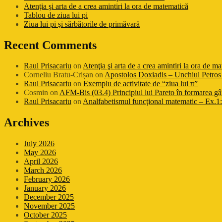
Atenţia şi arta de a crea amintiri la ora de matematică
Tablou de ziua lui pi
Ziua lui pi şi sărbătorile de primăvară
Recent Comments
Raul Prisacariu
on
Atenţia şi arta de a crea amintiri la ora de m
Corneliu Bratu-Crișan
on
Apostolos Doxiadis – Unchiul Petros 
Raul Prisacariu
on
Exemplu de activitate de “ziua lui π”
Cosmin
on
AFM-Bis (03.4) Principiul lui Pareto în formarea gâ
Raul Prisacariu
on
Analfabetismul funcţional matematic – Ex.1: 
Archives
July 2026
May 2026
April 2026
March 2026
February 2026
January 2026
December 2025
November 2025
October 2025