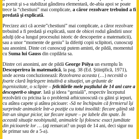
a pornit şi s-a stabilizat gândirea elementară, de-abia apoi se poate
trece la “chestiuni” mai complicate,
a căror rezolvare trebuind a fi
predată şi explicată
.
Precizez aici că aceste”chestiuni” mai complicate, a căror rezolvare
trebuind a fi predată şi explicată, sunt de obicei rodul gândirii unor
adulţi (de-a lungul procesului istoric de descoperire a matematicii),
sau a unor “momente de geniu” la diferiţi copii sclipitori, cunoscuţi
sau anonimi. Dinte cei cunoscuţi putem aminti, de pildă, momentul
cu
Suma lui Gauss
din copilăria sa.
Dintre cei anonimi, are de pildă
George Pólya
un exemplu în
Descoperirea în matematică
, la pag. 38 (Ed. Ştiinţifică, 1971),
unde acesta concluzionează:
Rezolvarea aceasta
(…)
necesită o
foarte clară înţelegere intuitivă a situaţiei, un grăunte de
ingeniozitate, o sclipire –
felicitările mele puştiului de 14 ani care a
descoperit-o singur
.
Iată şi ideea “genială”, respectiv începutul
rezolvării cu pricina la o problemă arhicunoscută cu găini şi iepuri,
cu atâtea capete şi atâtea picioare:
-Să ne închipuim că fermierul îşi
surprinde animalele într-o poziţie cu totul insolită: fiecare găină stă
într-un singur picior, iar fiecare iepure – pe labele din spate. În
această situaţie neobişnuită, animalele îşi folosesc exact jumătate
din picioarele lor …
(aţi remarcat? un puşti de 14 ani, deci sigur nu
de primar sau de a 5-a).