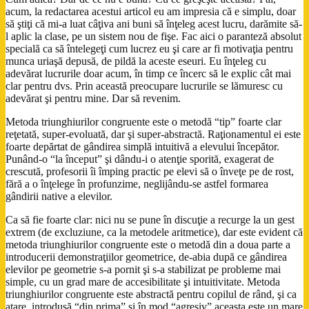
acum, la redactarea acestui articol eu am impresia că e simplu, doar
să ştiţi că mi-a luat câţiva ani buni să înţeleg acest lucru, darămite să-
l aplic la clase, pe un sistem nou de fişe. Fac aici o paranteză absolut
specială ca să întelegeţi cum lucrez eu şi care ar fi motivaţia pentru
munca uriaşă depusă, de pildă la aceste eseuri. Eu înţeleg cu
adevărat lucrurile doar acum, în timp ce încerc să le explic cât mai
clar pentru dvs. Prin această preocupare lucrurile se lămuresc cu
adevărat şi pentru mine. Dar să revenim.
Metoda triunghiurilor congruente este o metodă “tip” foarte clar
reţetată, super-evoluată, dar şi super-abstractă. Raţionamentul ei este
foarte depărtat de gândirea simplă intuitivă a elevului începător.
Punând-o “la început” şi dându-i o atenţie sporită, exagerat de
crescută, profesorii îi împing practic pe elevi să o înveţe pe de rost,
fără a o înţelege în profunzime, neglijându-se astfel formarea
gândirii native a elevilor.
Ca să fie foarte clar: nici nu se pune în discuţie a recurge la un gest
extrem (de excluziune, ca la metodele aritmetice), dar este evident că
metoda triunghiurilor congruente este o metodă din a doua parte a
introducerii demonstraţiilor geometrice, de-abia după ce gândirea
elevilor pe geometrie s-a pornit şi s-a stabilizat pe probleme mai
simple, cu un grad mare de accesibilitate şi intuitivitate. Metoda
triunghiurilor congruente este abstractă pentru copilul de rând, şi ca
atare, introdusă “din prima” şi în mod “agresiv” aceasta este un mare