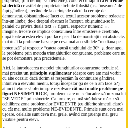
proprietăţi (din definţii sau teoreme), concret cu faptul că
ei trebuie
să decidă
ce astfel de proprietate trebuie folosită (asta înseamnă de
fapt gândirea), trecând de la cerinţe de calcul la cerinţe de
demonstrat, obişnuindu-se încet cu textul acestor probleme redactate
într-un limbaj de-a dreptul abstract la început, obişnuindu-se în
paralel cu privira duală text
↔
figură, respectiv numeric
↔
.
imagine, trecere ce implică conexiunea între emisferele cerebrale,
după toate acestea elevii pot face pasul la demonstraţii mai abstracte,
mai întâi la probleme bazate pe ceva mai accesibilele “mediana pe
o
ipotenuză” şi respectiv “cateta opusă unghiului de 30
, şi doar apoi
la probleme prin metoda triunghiurilor congruente, probleme care nu
se pot demonstra prin precedentele.
Aici, la introducerea metodei triunghiurilor congruente trebuie să
mai prezint
un principiu suplimentar
(despre care am mai vorbit
cu alte ocazii): dacă dorim să respectăm în continuare gândirea
intuitivă a elevului mediu, totuşi începător (şi de ce n-am face-o?),
atunci trebuie să oferim spre rezolvare
cât mai multe probleme pe
figuri NESIMETRICE
, probleme care nu se încadrează în zona lui
“SE VEDE” prin simetrie. Ca urmare, eu mă străduiesc măcar să
echilibrez zona problemelor EVIDENTE (cu diferite simetrii clare)
cu cât mai multe probleme NE-EVIDENTE. Primele sunt ceva mai
uşoare, celelalte sunt ceva mai grele, având congruenţe mai greu
vizibile pentru elevi.