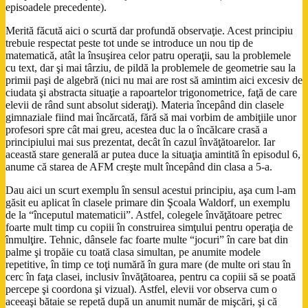
episoadele precedente).
Merită făcută aici o scurtă dar profundă observaţie. Acest principiu
trebuie respectat peste tot unde se introduce un nou tip de
matematică, atât la însuşirea celor patru operaţii, sau la problemele
cu text, dar şi mai târziu, de pildă la problemele de geometrie sau la
primii paşi de algebră (nici nu mai are rost să amintim aici excesiv de
ciudata şi abstracta situaţie a rapoartelor trigonometrice, faţă de care
elevii de rând sunt absolut sideraţi). Materia începând din clasele
gimnaziale fiind mai încărcată, fără să mai vorbim de ambiţiile unor
profesori spre cât mai greu, acestea duc la o încălcare crasă a
principiului mai sus prezentat, decât în cazul învăţătoarelor. Iar
această stare generală ar putea duce la situaţia amintită în episodul 6,
anume că starea de AFM creşte mult începând din clasa a 5-a.
Dau aici un scurt exemplu în sensul acestui principiu, aşa cum l-am
găsit eu aplicat în clasele primare din Şcoala Waldorf, un exemplu
de la “începutul matematicii”. Astfel, colegele învăţătoare petrec
foarte mult timp cu copiii în construirea simţului pentru operaţia de
înmulţire. Tehnic, dânsele fac foarte multe “jocuri” în care bat din
palme şi tropăie cu toată clasa simultan, pe anumite modele
repetitive, în timp ce toţi numără în gura mare (de multe ori stau în
cerc în faţa clasei, inclusiv învăţătoarea, pentru ca copiii să se poată
percepe şi coordona şi vizual). Astfel, elevii vor observa cum o
aceeaşi bătaie se repetă după un anumit număr de mişcări, şi că