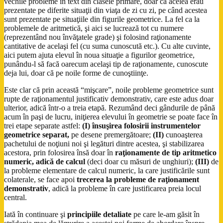
vechile probleme în text din clasele primare, doar că acelea erau
prezentate pe diferite situaţii din viaţa de zi cu zi, pe când acestea
sunt prezentate pe situaţiile din figurile geometrice. La fel ca la
problemele de aritmetică, şi aici se lucrează tot cu numere
(reprezentând nou învăţatele grade) şi folosind raţionamente
cantitative de acelaşi fel (cu suma cunoscută etc.). Cu alte cuvinte,
aici putem ajuta elevul în noua situaţie a figurilor geometrice,
punându-l să facă oarecum acelaşi tip de raţionamente, cunoscute
deja lui, doar că pe noile forme de cunoştiinţe.
Este clar că prin această “mişcare”, noile probleme geometrice sunt
rupte de raţionamentul justificativ demonstrativ, care este adus doar
ulterior, adică într-o a treia etapă. Rezumând deci gândurile de până
acum în paşi de lucru, iniţierea elevului în geometrie se poate face în
trei etape separate astfel:
(I)
însuşirea folosirii instrumentelor
geometrice separat,
pe desene premergătoare;
(II)
cunoaşterea
pachetului de noţiuni noi şi legături dintre acestea, şi stabilizarea
acestora, prin folosirea însă doar în
raţionamente de tip aritmetico
numeric, adică de calcul
(deci doar cu măsuri de unghiuri);
(III)
de
la probleme elementare de calcul numeric, la care justificările sunt
colaterale, se face apoi
trecerea la probleme de raţionament
demonstrativ
, adică la probleme în care justificarea preia locul
central.
Iată în continuare şi
principiile detaliate
pe care le-am găsit în