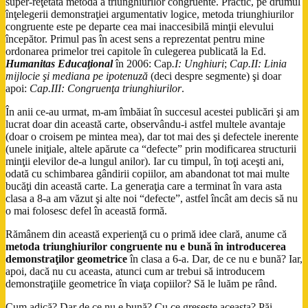
super-reţetata metodă a triunghiurilor congruente. Practic, pe drumul
înţelegerii demonstraţiei argumentativ logice, metoda triunghiurilor
congruente este pe departe cea mai inaccesibilă minţii elevului
începător. Primul pas în acest sens a reprezentat pentru mine
ordonarea primelor trei capitole în culegerea publicată la Ed.
Humanitas Educaţional
în 2006: Cap
.I: Unghiuri
;
Cap.II: Linia
mijlocie şi mediana pe ipotenuză
(deci despre segmente) şi doar
apoi:
Cap.III: Congruenţa triunghiurilor
.
În anii ce-au urmat, m-am îmbăiat în succesul acestei publicări şi am
lucrat doar din această carte, observându-i astfel multele avantaje
(doar o croisem pe mintea mea), dar tot mai des şi defectele inerente
(unele iniţiale, altele apărute ca “defecte” prin modificarea structurii
minţii elevilor de-a lungul anilor). Iar cu timpul, în toţi aceşti ani,
odată cu schimbarea gândirii copiilor, am abandonat tot mai multe
bucăţi din această carte. La generaţia care a terminat în vara asta
clasa a 8-a am văzut şi alte noi “defecte”, astfel încât am decis să nu
o mai folosesc defel în această formă.
Rămânem din această experienţă cu o primă idee clară, anume că
metoda triunghiurilor congruente nu e bună în introducerea
demonstraţilor geometrice
în clasa a 6-a. Dar, de ce nu e bună? Iar,
apoi, dacă nu cu aceasta, atunci cum ar trebui să introducem
demonstraţiile geometrice în viaţa copiilor? Să le luăm pe rând.
Cum adică? Dar de ce nu e bună? Cu ce greşeşte aceasta? Păi,