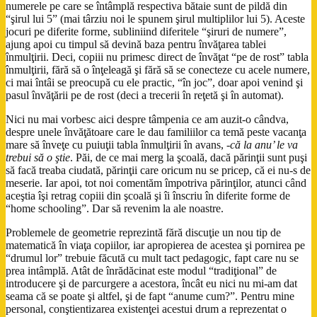
numerele pe care se întâmplă respectiva bătaie sunt de pildă din
“şirul lui 5” (mai târziu noi le spunem şirul multiplilor lui 5). Aceste
jocuri pe diferite forme, subliniind diferitele “şiruri de numere”,
ajung apoi cu timpul să devină baza pentru învăţarea tablei
înmulţirii. Deci, copiii nu primesc direct de învăţat “pe de rost” tabla
înmulţirii, fără să o înţeleagă şi fără să se conecteze cu acele numere,
ci mai întâi se preocupă cu ele practic, “în joc”, doar apoi venind şi
pasul învăţării pe de rost (deci a trecerii în reţetă şi în automat).
Nici nu mai vorbesc aici despre tâmpenia ce am auzit-o cândva,
despre unele învăţătoare care le dau familiilor ca temă peste vacanţa
mare să înveţe cu puiuţii tabla înmulţirii în avans,
-că la anu’ le va
trebui să o ştie
. Păi, de ce mai merg la şcoală, dacă părinţii sunt puşi
să facă treaba ciudată, părinţii care oricum nu se pricep, că ei nu-s de
meserie. Iar apoi, tot noi comentăm împotriva părinţilor, atunci când
aceştia îşi retrag copiii din şcoală şi îi înscriu în diferite forme de
“home schooling”. Dar să revenim la ale noastre.
Problemele de geometrie reprezintă fără discuţie un nou tip de
matematică în viaţa copiilor, iar apropierea de acestea şi pornirea pe
“drumul lor” trebuie făcută cu mult tact pedagogic, fapt care nu se
prea intâmplă. Atât de înrădăcinat este modul “tradiţional” de
introducere şi de parcurgere a acestora, încât eu nici nu mi-am dat
seama că se poate şi altfel, şi de fapt “anume cum?”. Pentru mine
personal, conştientizarea existenţei acestui drum a reprezentat o