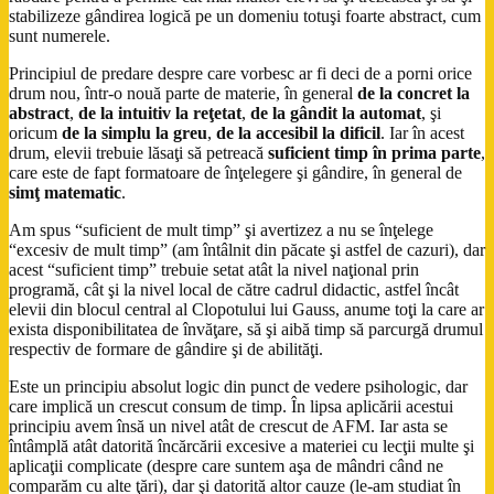
stabilizeze gândirea logică pe un domeniu totuşi foarte abstract, cum
sunt numerele.
Principiul de predare despre care vorbesc ar fi deci de a porni orice
drum nou, într-o nouă parte de materie, în general
de la concret la
abstract
,
de la intuitiv la reţetat
,
de la gândit la automat
, şi
oricum
de la simplu la greu
,
de la accesibil la dificil
. Iar în acest
drum, elevii trebuie lăsaţi să petreacă
suficient timp în prima parte
,
care este de fapt formatoare de înţelegere şi gândire, în general de
simţ matematic
.
Am spus “suficient de mult timp” şi avertizez a nu se înţelege
“excesiv de mult timp” (am întâlnit din păcate şi astfel de cazuri), dar
acest “suficient timp” trebuie setat atât la nivel naţional prin
programă, cât şi la nivel local de către cadrul didactic, astfel încât
elevii din blocul central al Clopotului lui Gauss, anume toţi la care ar
exista disponibilitatea de învăţare, să şi aibă timp să parcurgă drumul
respectiv de formare de gândire şi de abilităţi.
Este un principiu absolut logic din punct de vedere psihologic, dar
care implică un crescut consum de timp. În lipsa aplicării acestui
principiu avem însă un nivel atât de crescut de AFM. Iar asta se
întâmplă atât datorită încărcării excesive a materiei cu lecţii multe şi
aplicaţii complicate (despre care suntem aşa de mândri când ne
comparăm cu alte ţări), dar şi datorită altor cauze (le-am studiat în