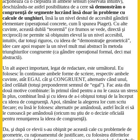
acţionează ca o clepsidră în ambele sensuri (oservată intuitiv),
deschizându-ne astfel posibilitatea de a cere
să demonstrăm o
congruenţă de segmente lucrând însă doar în probleme cu
calcule de unghiuri
, însă la un nivel destul de accesibil gândirii
elementare (operaţional concrete, cum îi spunea Piaget). Cu alte
cuvinte, această dublă “teoremă” (ce frumos se vede, directă şi
reciprocă) ne permite să obişnuim elevul la un nivel accesibil,
intuitiv, dar totuşi riguros, cu ideea de “demonstraţie geometrică”,
idee care apoi reapare la un nivel mult mai abstract în metoda
triunghiurilor congruente (ca gândire operaţional formal, deci mai
abstractă).
Un alt aspect important, legat de redactare, este următorul. Eu
folosesc în continuare ambele forme de scriere, respectiv ambele
cuvinte, atât EGAL cât şi CONGRUENT, alternativ când unul,
când celălalt (totuşi preponderent semnul de “egal”). Fac asta din
două motive combinate: în primul rând pentru a nu le cauza un stress
în plus, combinat însă şi cu ideea de a-i obişnui totuşi de la început
cu ideea de congruenţă. Apoi, rămâne la alegerea lor cum scriu
fiecare; eu însă le folosesc alternativ pe amândouă, astfel încât ei să
le cunoască pe amândouă (oricum nu ştiu de o decizie oficială
pentru renunţareea la ideea de congruenţă).
Da, şi după ce elevii s-au obişnit pe această cale cu problemele de
geometrie, cu raţionamentul de justificare, cu folosirea diferitelor