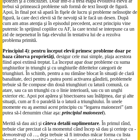
ipotezei şi a concluziei. Doar într-o a treia etapă evolutivă elevii ar
trebui să primească probleme sub formă de text însoţit de figură.
Apoi, în final pot să apară în fişele de lucru şi probleme neînsoţite de
figură, la care deci elevii să fie nevoiţi să le facă un desen. După
cum am atras atenţia şi în episodul precedent, acest principiu vine
puternic în sprijinul copiilor cu AF, la care textul se interpune ca un
zid de nepenetrat în faţa elevului în tentativa lui de a rezolva
problema primită.
Principiul 4)
:
pentru început elevii primesc probleme doar pe
baza câtorva proprietăţi
, desigur cele mai simple, plaja acestora
fiind apoi extinsă treptat. La început apar doar probleme cu suma
unghiurilor in triunghi şi cu unghiurile diferitelor categorii de
triunghiuri. În schimb, pentru a nu rămâne blocat în situaţii de clară
banalitate, deci pentru a putea porni activarea gândirii, problemele
trebuie să fie compuse din două triunghiuri cu latură comună, ca
atare, sau ca un triunghi cu o linie interioară, sau cu un unghi
exterior etc. Apoi pot apărea şi bisectoarea sau înălţimea, dar şi alte
situaţii, cum ar fi o paralelă la o latură a triunghiului. În unele
momente eu aş asemui acest principiu cu “legarea maionezei” (am
putea să-l denumim chiar aşa:
principiul maionezei
).
Merită să dau aici şi
câteva detalii suplimentare
. În primul rând,
trebuie clar precizat că la momentul când încep să dau şi cerinţe cu
-
demonstraţi că …
, deja trebuie să fi introdus măcar forma cu lista