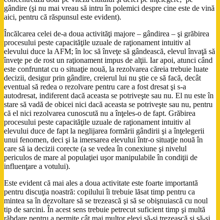
gândire (şi nu mai vreau să intru în polemici despre cine este de vină
aici, pentru că răspunsul este evident).
Încălcarea celei de-a doua activităţi majore – gândirea – şi grăbirea
procesului peste capacităţile uzuale de raţionament intuitiv al
elevului duce la AFM; în loc să înveţe să gândească, elevul învaţă să
înveţe pe de rost un raţionament impus de alţii. Iar apoi, atunci când
este confruntat cu o situaţie nouă, la rezolvarea căreia trebuie luate
decizii, desigur prin gândire, creierul lui nu ştie ce să facă, decât
eventual să redea o rezolvare pentru care a fost dresat şi s-a
autodresat, indiferent dacă aceasta se potriveşte sau nu. El nu este în
stare să vadă de obicei nici dacă aceasta se potriveşte sau nu, pentru
că el nici rezolvarea cunoscută nu a înţeles-o de fapt. Grăbirea
procesului peste capacităţile uzuale de raţionament intuitiv al
elevului duce de fapt la neglijarea formării gândirii şi a înţelegerii
unui fenomen, deci şi la imersarea elevului într-o situaţie nouă în
care să ia decizii corecte (a se vedea în conexiune şi nivelul
periculos de mare al populaţiei uşor manipulabile în condiţii de
influenţare a votului).
Este evident că mai ales a doua activitate este foarte importantă
pentru discuţia noastră: copilului îi trebuie lăsat timp pentru ca
mintea sa în dezvoltare să se trezească şi să se obişnuiască cu noul
tip de sarcini. În acest sens trebuie petrecut suficient timp şi multă
răbdare pentru a permite cât mai multor elevi să-şi trezească şi să-şi