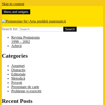
Skip to content
Menu and widgets
Pentagonia
Arta predării matematicii
Search for:
Revista Pentagonia
1998 – 2002
Arhivă
Categories
Anunțuri
Distractiv
Editoriale
Metodică
Povești
Prezentare de carte
Probleme și exerciții
Recent Posts