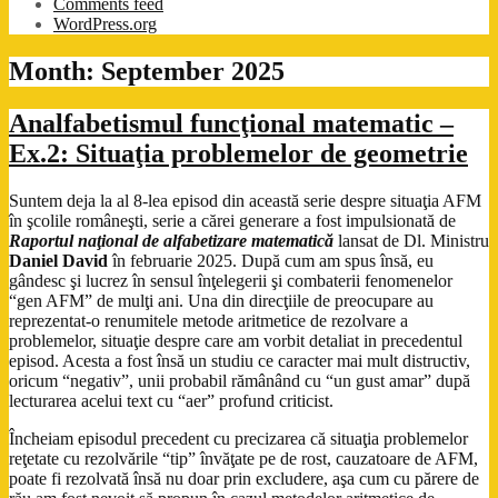
Comments feed
WordPress.org
Month:
September 2025
Analfabetismul funcţional matematic –
Ex.2: Situaţia problemelor de geometrie
Suntem deja la al 8-lea episod din această serie despre situaţia AFM
în şcolile româneşti, serie a cărei generare a fost impulsionată de
Raportul naţional de alfabetizare matematică
lansat de Dl. Ministru
Daniel David
în februarie 2025. După cum am spus însă, eu
gândesc şi lucrez în sensul înţelegerii şi combaterii fenomenelor
“gen AFM” de mulţi ani. Una din direcţiile de preocupare au
reprezentat-o renumitele metode aritmetice de rezolvare a
problemelor, situaţie despre care am vorbit detaliat in precedentul
episod. Acesta a fost însă un studiu ce caracter mai mult distructiv,
oricum “negativ”, unii probabil rămânând cu “un gust amar” după
lecturarea acelui text cu “aer” profund criticist.
Încheiam episodul precedent cu precizarea că situaţia problemelor
reţetate cu rezolvările “tip” învăţate pe de rost, cauzatoare de AFM,
poate fi rezolvată însă nu doar prin excludere, aşa cum cu părere de