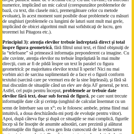
numerice, implicând un mic calcul (corespunzător problemelor de
bază, cu text, din clasele mici, premergătoare celor cu metode
evoluate), în acest moment sunt posibile doar problemele cu măsuri
de unghiuri (problemele cu lungimi de laturi sunt mult mai grele,
implicând de obicei algoritmi mult mai sofidsticaţi de lucru, gen
teoremei lui Pitagora etc.).
Principiul 3)
:
atenţia elevilor trebuie îndreptată direct şi total
înspre figura geometrică
, fără filtrul unui text, ei fiind obişnuiţi de
la “telefoane” să primească informaţia preponderent ca imagine. Cu
alte cuvinte, atenţia elevilor nu trebuie împrăştiată în mai multe
direcţii, cum ar fi de pildă înspre un text în paralel cu figura
geometrică: pe majoritatea elevilor textul îi sperie! Nici nu mai
vorbim aici de sarcina suplimentară de a face ei o figură conform
textului (sarcină care pe vremuri era de la sine înţeleasă), şi fără să
mai discutăm de situaţiile când un elev are deja AF general, pe text.
Astfel, cel puţin pentru început,
problemele ar trebuie date
elevilor fără text,
doar sub formă de figură
, pe care sunt trecute
informaţiile date cât şi cerinţa (unghiul de calculat însemnat cu un
o
semn de întrebare sau un x
; eu le folosesc ambele, prima fiind mai
intuitivă, a doua deschizându-mi porţi de evoluţie pentru viitor).
Apoi, după câteva fişe şi după ce situaţiile se mai complică, figurile
încep să fie însoţite de anumite adnotări, care prezintă şi alăturat
informaţiile din figură, ceva gen lista cunoscută de la redactarea