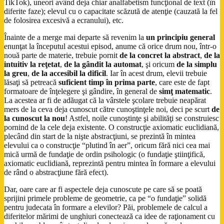
TikTok), uneori având deja chiar analfabetism funcţional de text (în
diferite faze); elevul cu o capacitate scăzută de atenţie (cauzată la fel
de folosirea excesivă a ecranului), etc.
Înainte de a merge mai departe să revenim la
un principiu general
enunţat la începutul acestui episod, anume că orice drum nou, într-o
nouă parte de materie, trebuie pornit
de la concret la abstract
,
de la
intuitiv la reţetat
,
de la gândit la automat
, şi oricum
de la simplu
la greu
,
de la accesibil la dificil
. Iar în acest drum, elevii trebuie
lăsaţi să petreacă
suficient timp în prima parte
, care este de fapt
formatoare de înţelegere şi gândire, în general de
simţ matematic
.
La acestea ar fi de adăugat că la vârstele şcolare trebuie neapărat
mers de la ceva deja cunoscut către cunoştinţele noi, deci pe scurt
de
la cunoscut la nou
! Astfel, noile cunoştinţe şi abilităţi se construiesc
pornind de la cele deja existente. O construcţie axiomatic euclidiană,
plecând din start de la nişte abstracţiuni, se prezintă în mintea
elevului ca o construcţie “plutind în aer”, oricum fără nici cea mai
mică urmă de fundaţie de ordin psihologic (o fundaţie ştiinţifică,
axiomatic euclidiană, reprezintă pentru mintea în formare a elevului
de rând o abstracţiune fără efect).
Dar, oare care ar fi aspectele deja cunoscute pe care să se poată
sprijini primele probleme de geometrie, ca pe “o fundaţie” solidă
pentru judecata în formare a elevilor? Păi, problemele de calcul a
diferitelor mărimi de unghiuri conectează ca idee de raţionament cu