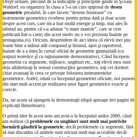
Drept urmare, plecând de la indicaţiile şi principiile găsite în Şcoala
Waldorf, eu organizez în clasa a 5-a un curs opţional de
desen
geometric
prealabil, în care facem “desene frumoase” cu
instrumente geometrice (vorbesc pentru prima dată şi doar acum
despre acest curs, care mi-a luat multă energie şi timp, mai ales în
ultimul an, pentru că s-a adunat “o mare materie”, care se cere
publicată într-o carte; din acest motiv nu o voi prezenta înainte pe
pentagonia.ro). Oricum, desprindem de aici ideea că elevii mei ştiu
foarte bine a mânui atât compasul şi liniarul, apoi şi raportorul,
înainte de a a intra în cursul oficial de geometrie gimnazială (cu
noţiuni teoretice şî cu raţionamente demonstrative). Când începem
geometria cu segmente, mijloace, unghiuri etc., toţi elevii meu sunt
deja alfabetizaţi în sensul construcţilor geometrice, toţi cei doritori
chiar avansaţi în ceea ce priveşte folosirea instrumentelor
geometrice. Astfel, odată cu începutul geometriei oficiale, noi punem
din start mult accent pe realizarea unor figuri geometrice exacte şi
corecte.
Da, iar acum să ajungem la demonstraţii (după aproape trei pagini de
explicaţii lămuritoare).
O primă idee în acest sens am avut-o la începutul anilor 2000, când
am realizat că
problemele cu unghiuri sunt mult mai potrivite
formării gândirii la geometrie
, decât problemele cu segmente, fără
să mai discutăm că ambele sunt oricum mult mai accesibile decât