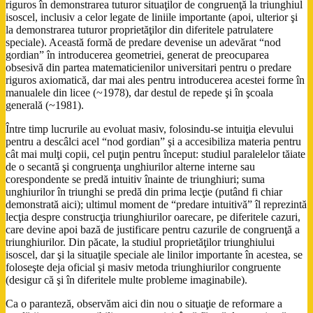
riguros în demonstrarea tuturor situaţilor de congruenţă la triunghiul
isoscel, inclusiv a celor legate de liniile importante (apoi, ulterior şi
la demonstrarea tuturor proprietăţilor din diferitele patrulatere
speciale). Această formă de predare devenise un adevărat “nod
gordian” în introducerea geometriei, generat de preocuparea
obsesivă din partea matematicienilor universitari pentru o predare
riguros axiomatică, dar mai ales pentru introducerea acestei forme în
manualele din licee (~1978), dar destul de repede şi în şcoala
generală (~1981).
Între timp lucrurile au evoluat masiv, folosindu-se intuiţia elevului
pentru a descâlci acel “nod gordian” şi a accesibiliza materia pentru
cât mai mulţi copii, cel puţin pentru început: studiul paralelelor tăiate
de o secantă şi congruenţa unghiurilor alterne interne sau
corespondente se predă intuitiv înainte de triunghiuri; suma
unghiurilor în triunghi se predă din prima lecţie (putând fi chiar
demonstrată aici); ultimul moment de “predare intuitivă” îl reprezintă
lecţia despre construcţia triunghiurilor oarecare, pe diferitele cazuri,
care devine apoi bază de justificare pentru cazurile de congruenţă a
triunghiurilor. Din păcate, la studiul proprietăţilor triunghiului
isoscel, dar şi la situaţile speciale ale linilor importante în acestea, se
foloseşte deja oficial şi masiv metoda triunghiurilor congruente
(desigur că şi în diferitele multe probleme imaginabile).
Ca o paranteză, observăm aici din nou o situaţie de reformare a