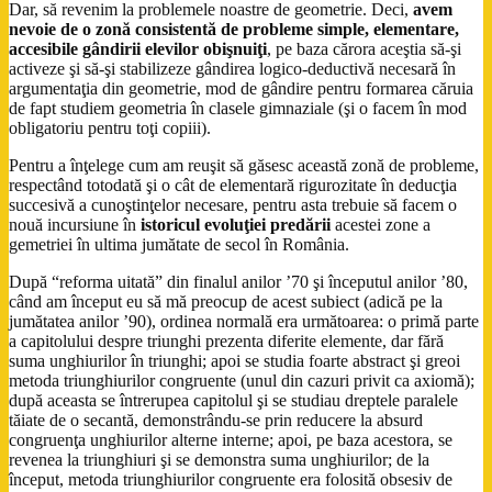
Dar, să revenim la problemele noastre de geometrie. Deci,
avem
nevoie de o zonă consistentă de probleme simple, elementare,
accesibile gândirii elevilor obişnuiţi
, pe baza cărora aceştia să-şi
activeze şi să-şi stabilizeze gândirea logico-deductivă necesară în
argumentaţia din geometrie, mod de gândire pentru formarea căruia
de fapt studiem geometria în clasele gimnaziale (şi o facem în mod
obligatoriu pentru toţi copiii).
Pentru a înţelege cum am reuşit să găsesc această zonă de probleme,
respectând totodată şi o cât de elementară rigurozitate în deducţia
succesivă a cunoştinţelor necesare, pentru asta trebuie să facem o
nouă incursiune în
istoricul evoluţiei predării
acestei zone a
gemetriei în ultima jumătate de secol în România.
După “reforma uitată” din finalul anilor ’70 şi începutul anilor ’80,
când am început eu să mă preocup de acest subiect (adică pe la
jumătatea anilor ’90), ordinea normală era următoarea: o primă parte
a capitolului despre triunghi prezenta diferite elemente, dar fără
suma unghiurilor în triunghi; apoi se studia foarte abstract şi greoi
metoda triunghiurilor congruente (unul din cazuri privit ca axiomă);
după aceasta se întrerupea capitolul şi se studiau dreptele paralele
tăiate de o secantă, demonstrându-se prin reducere la absurd
congruenţa unghiurilor alterne interne; apoi, pe baza acestora, se
revenea la triunghiuri şi se demonstra suma unghiurilor; de la
început, metoda triunghiurilor congruente era folosită obsesiv de