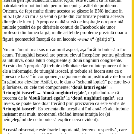
laterală gen Ipoteză&Concluzie. Apoi, este evident că la studiul
patrulaterelor pot include pentru început şi astfel de probleme.
Oricum, de fapt multe dintre acestea se găsesc la EN8 incluse în
Sub.II (de aici mi-a şi venit o parte din confirmare pentru această
direcţie de lucru). Apropos: o altă sursă de inspiraţie o reprezintă
multele postări de pe diferitele conturi de Facebook ale unor
profesori din lumea largă; multe astfel de probleme prezintă doar o
o
o
figură geometrică însoţită de un laconic
-Find x
(găsiţi x
).
Nu am lămurit mai sus un anumit aspect, aşa încât trebuie să o fac
acum. Triunghiul isoscel are pentru elevul începător, pentru gândirea
sa intuitivă, două laturi congruente şi două unghiuri congruente.
Aceste două proprietăţi trebuie delimitate clar cu interpunerea între
ele a informaţiei de triunghi isoscel, şi trebuie să facem asta ca o
“piesă de bază” în componenţa raţionamentului justificativ de format
în gândirea elevilor. Astfel, eu le dau o “schemă logică” pe care le-o
şi înrămez, cu cele trei componente: ‘
două laturi egale’ ↔
‘triunghi isoscel’ ↔ ‘două unghiuri egale’
, explicându-le că
trecerea de la
‘două laturi egale’
la
‘două unghiuri egale’
, sau
invers, se poate face doar trecând prin precizarea că este vorba de
‘triunghi isoscel’
. Experienţa din aceşti ani îmi arată că aici trebuie
insistant mai mult, momentul sfidând intens intuiţia lor (ei
neînţelegând de ce trebuie să explice ceva evident).
Această observaţie este foarte importantă, teorema respectivă, care