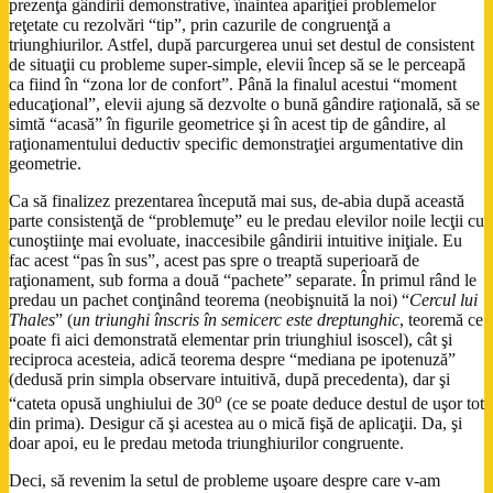
prezenţa gândirii demonstrative, înaintea apariţiei problemelor
reţetate cu rezolvări “tip”, prin cazurile de congruenţă a
triunghiurilor. Astfel, după parcurgerea unui set destul de consistent
de situaţii cu probleme super-simple, elevii încep să se le perceapă
ca fiind în “zona lor de confort”. Până la finalul acestui “moment
educaţional”, elevii ajung să dezvolte o bună gândire raţională, să se
simtă “acasă” în figurile geometrice şi în acest tip de gândire, al
raţionamentului deductiv specific demonstraţiei argumentative din
geometrie.
Ca să finalizez prezentarea începută mai sus, de-abia după această
parte consistenţă de “problemuţe” eu le predau elevilor noile lecţii cu
cunoştiinţe mai evoluate, inaccesibile gândirii intuitive iniţiale. Eu
fac acest “pas în sus”, acest pas spre o treaptă superioară de
raţionament, sub forma a două “pachete” separate. În primul rând le
predau un pachet conţinând teorema (neobişnuită la noi) “
Cercul lui
Thales
” (
un triunghi înscris în semicerc este dreptunghic
, teoremă ce
poate fi aici demonstrată elementar prin triunghiul isoscel), cât şi
reciproca acesteia, adică teorema despre “mediana pe ipotenuză”
(dedusă prin simpla observare intuitivă, după precedenta), dar şi
o
“cateta opusă unghiului de 30
(ce se poate deduce destul de uşor tot
din prima). Desigur că şi acestea au o mică fişă de aplicaţii. Da, şi
doar apoi, eu le predau metoda triunghiurilor congruente.
Deci, să revenim la setul de probleme uşoare despre care v-am