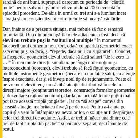
sarcină de ani buni, suprapusă oarecum cu perioada de “căutări
mute” pentru salvarea gândirii elevului după 2005 evocată în
episodul precedent. De-abia în urmă cu trei ani s-a luminat încet
situaţia şi am conştientizat încotro trebuie să meargă căutările.
Dar, înainte de a prezenta situaţia, mai trebuie să fac o remarcă
importantă. Una din preocupările mele adiacente a fost ideea că
elevii nu trebuie puşi la “salturi noi multiple”
în momentul
începerii unui domeniu nou. Ori, odată cu apariţia geometriei exact
asta erau puşi să facă, şi “repede, dacă nu-i cu supărare!”. Concret,
la începerea geometriei elevul trebuie să facă salturi “de la zero la
….” în mai multe direcţii simultan: pe lângă noile noţiuni şi
interconexiuni (teoreme), elevii trebuie să facă figuri geometrice, cu
multiple instrumente geometrice (fiecare cu noutăţile sale), cu atenţie
înspre exactitate, dar şi să înveţe noul tip de raţionamente. Poate că
pe vremuri elevii reuşeau să aibă atenţie distributivă în cele trei
direcţii majore (conţinuturi teoretice, construcţia formelor geometrice
şi dezvoltarea raţionamentului), dar la ora actuală foarte puţini mai
pot face această “triplă jonglerie”. Iar ca “să scape” cumva din
această situaţie, majoritatea învaţă pe de rost. Pentru a-i ajuta pe
copii şî a veni în întâmpinarea nevoilor lor, o soluţie ar fi despărţirea
celor trei direcţii de acţiune. Astfel, ar trebui măcar una dintre cele
trei de fapt “ruptă din pachet” şi parcursă separat, deci înainte de
restul.