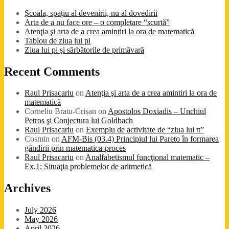
Şcoala, spațiu al devenirii, nu al dovedirii
Arta de a nu face ore – o completare “scurtă”
Atenţia şi arta de a crea amintiri la ora de matematică
Tablou de ziua lui pi
Ziua lui pi şi sărbătorile de primăvară
Recent Comments
Raul Prisacariu
on
Atenţia şi arta de a crea amintiri la ora de
matematică
Corneliu Bratu-Crișan
on
Apostolos Doxiadis – Unchiul
Petros şi Conjectura lui Goldbach
Raul Prisacariu
on
Exemplu de activitate de “ziua lui π”
Cosmin
on
AFM-Bis (03.4) Principiul lui Pareto în formarea
gândirii prin matematica-proces
Raul Prisacariu
on
Analfabetismul funcţional matematic –
Ex.1: Situaţia problemelor de aritmetică
Archives
July 2026
May 2026
April 2026