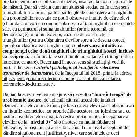
predării pentru accesibilizarea materiei, însă făcută doar cu jumătate
de măsură. Dar să vedem cum am ajuns să predau eu în acest sens
triunghiul. Într-o primă parte apar lecţile de cunoaştere a triunghiului
şi a proprietăţilor acestuia ce pot fi observate intuitiv de către elevi
(chiar dacă uneori eu conduc “observarea”): triunghiul cu elementele
sale, cu perimetrul şi suma unghiurilor (prima teoremă, cu
demonstraţie), unghiul exterior, cazurile de construcţie a
triunghiurilor (pentru obişnuirea elevilor spre a le desena corect),
apoi doar clasificarea triunghiurilor, cu
observarea intuitivă a
congruenţei celor două unghiuri ale triunghiului isoscel, inclusiv
ca reciprocă
, iar în final, pe scurt liniile importante în triunghi (doar
introduse ca atare). Recomand în acest sens să studiaţi şi vechile
postări din seria
Criteriul psihologic al intuiţiei în selectarea
teoremelor de demonstrat
, de la începutul lui 2018, prima la adresa
https://pentagonia.ro/criteriul-psihologic-al-intuitiei-selectarea-
teoremelor-de-demonstrat/
.
Da, iar, la acest nivel eu am ajuns să dezvolt
o “lume întreagă” de
problemuţe uşoare
, de aplicaţii cât mai accesibile intuiţiei
elementare a elevului de rând, pe baza căreia elevii să se obişnuiască
cu figurile geometrice, cu proprietăţile acestora, cu folosirea sau cu
justificarea diferitelor situaţii. Acestea preiau mintea începătoare a
elevilor de la “
nivelul 0+
” şi o însoţesc cu multă răbdare şi
înţelegere, în paşi mici şi accesibili, până la un nivel acceptabil de
gândire şi raţionament justificativ, nivel care subînţelege deci