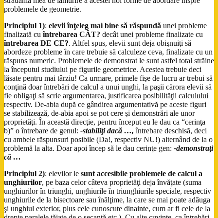
strădania mea de lămurire a acestei noi forme de abordare înspre
problemele de geometrie.
Principiul 1)
:
elevii înţeleg mai bine să răspundă
unei probleme
finalizată cu
întrebarea CÂT?
decât unei probleme finalizate cu
întrebarea DE CE?
. Altfel spus, elevii sunt deja obişnuiţi să
abordeze probleme în care trebuie să calculeze ceva, finalizate cu un
răspuns numeric. Problemele de demonstrat le sunt astfel total străine
la începutul studiului pe figurile geometrice. Acestea trebuie deci
lăsate pentru mai târziu! Ca urmare, primele fişe de lucru ar trebui să
conţină doar întrebări de calcul a unui unghi, la paşii cărora elevii să
fie obligaţi să scrie argumentarea, justificarea posibilităţii calculului
respectiv. De-abia după ce gândirea argumentativă pe aceste figuri
se stabilizează, de-abia apoi se pot cere şi demonstrări ale unor
proprietăţi. În această direcţie, pentru început eu le dau ca “cerinţa
b)” o întrebare de genul:
-stabiliţi dacă …,
întrebare deschisă, deci
cu ambele răspunsuri posibile (Da!, respectiv NU!) alternând de la o
problemă la alta. Doar apoi încep să le dau cerinţe gen:
-demonstraţi
că …
Principiul 2)
: elevilor le
sunt accesibile problemele de calcul a
unghiurilor
, pe baza celor câteva proprietăţi deja învăţate (suma
unghiurilor în triunghi, unghiurile în triunghiurile speciale, respectiv
unghiurile de la bisectoare sau înălţime, la care se mai poate adăuga
şi unghiul exterior, plus cele cunoscute dinainte, cum ar fi cele de la
drepte paralele tăiate de o secantă etc.). Cu alte cuvinte, ca întrebări