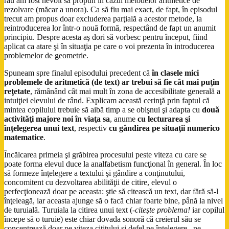
rău am fost nevoit să propun în cazul metodelor aritmetice de
rezolvare (măcar a unora). Ca să fiu mai exact, de fapt, în episodul
trecut am propus doar excluderea parţială a acestor metode, la
reintroducerea lor într-o nouă formă, respectând de fapt un anumit
principiu. Despre acesta aş dori să vorbesc pentru început, fiind
aplicat ca atare şi în situaţia pe care o voi prezenta în introducerea
problemelor de geometrie.
Spuneam spre finalul episodului precedent că
în clasele mici
problemele de aritmetică (de text) ar trebui să fie cât mai puţin
reţetate
, rămânând cât mai mult în zona de accesibilitate generală a
intuiţiei elevului de rând. Explicam această cerinţă prin faptul că
mintea copilului trebuie să aibă timp a se obişnui şi adapta cu
două
activităţi majore noi în viaţa sa
, anume
cu lecturarea şi
înţelegerea unui text
, respectiv
cu gândirea pe situaţii numerico
matematice
.
Încălcarea primeia şi grăbirea procesului peste viteza cu care se
poate forma elevul duce la analfabetism funcţional în general. În loc
să formeze înţelegere a textului şi gândire a conţinutului,
concomitent cu dezvoltarea abilităţii de citire, elevul o
perfecţionează doar pe aceasta: ştie să citească un text, dar fără să-l
înţeleagă, iar aceasta ajunge să o facă chiar foarte bine, până la nivel
de turuială. Turuiala la citirea unui text (
-citeşte problema!
iar copilul
începe să o turuie) este chiar dovada sonoră că creierul său se
concentrează doar pe viteza cititului şi defel pe înţelegere, pe