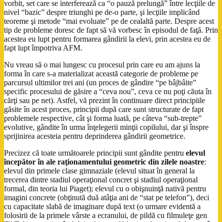
vorbit, set care se interferează ca “o pauză prelungă” între lecţiile de
nivel “bazic” despre triunghi pe de-o parte, şi lecţiile implicând
teoreme şi metode “mai evoluate” pe de cealaltă parte. Despre acest
tip de probleme doresc de fapt să vă vorbesc în episodul de faţă. Prin
acestea eu lupt pentru formarea gândirii la elevi, prin acestea eu de
fapt lupt împotriva AFM.
Nu vreau să o mai lungesc cu procesul prin care eu am ajuns la
forma în care s-a materializat această categorie de probleme pe
parcursul ultimilor trei ani (un proces de gândire “pe bâjbâite”
specific procesului de găsire a “ceva nou”, ceva ce nu poţi căuta în
cărţi sau pe net). Astfel, vă prezint în continuare direct principiile
găsite în acest proces, principii după care sunt structurate de fapt
problemele respective, cât şi forma luată, pe câteva “sub-trepte”
evolutive, gândite în urma înţelegerii minţii copilului, dar şi înspre
sprijinirea acesteia pentru deprinderea gândirii geometrice.
Precizez că toate următoarele principii sunt gândite pentru
elevul
începător în ale raţionamentului geometric din zilele noastre
:
elevul din primele clase gimnaziale (elevul situat în general la
trecerea dintre stadiul operaţional concret şi stadiul operaţional
formal, din teoria lui Piaget); elevul cu o obişnuinţă nativă pentru
imagini concrete (obţinută duă atâţia ani de “stat pe telefon”), deci
cu capacitate slabă de imaginare după text (o urmare evidentă a
folosirii de la primele vârste a ecranului, de pildă cu filmuleţe gen