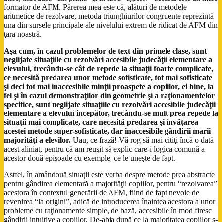
formator de AFM. Părerea mea este că, alături de metodele
aritmetice de rezolvare, metoda triunghiurilor congruente reprezintă
una din sursele principale ale nivelului extrem de ridicat de AFM din
ţara noastră.
Aşa cum, în cazul problemelor de text din primele clase, sunt
neglijate situaţiile cu rezolvări accesibile judecăţii elementare a
elevului, trecându-se cât de repede la situaţii foarte complicate,
ce necesită predarea unor metode sofisticate, tot mai sofisticate
şi deci tot mai inaccesibile minţii proaspete a copiilor, ei bine, la
fel şi în cazul demonstraţilor din geometrie şi a raţionamentelor
specifice, sunt neglijate situaţiile cu rezolvări accesibile judecăţii
elementare a elevului începător, trecându-se mult prea repede la
situaţii mai complicate, care necesită predarea şi învăţarea
acestei metode super-sofisticate, dar inaccesibile gândirii marii
majorităţi a elevilor.
Uau, ce frază! Vă rog să mai citiţi încă o dată
acest aliniat, pentru că am reuşit să explic care-i logica comună a
acestor două episoade cu exemple, ce le uneşte de fapt.
Astfel, în amândouă situaţii este vorba despre metode prea abstracte
pentru gândirea elementară a majorităţii copiilor, pentru “rezolvarea”
acestora în contextul generării de AFM, fiind de fapt nevoie de
revenirea “la origini”, adică de introducerea înaintea acestora a unor
probleme cu raţionamente simple, de bază, accesibile în mod firesc
gândirii intuitive a copiilor. De-abia după ce la majoritatea copiilor s-