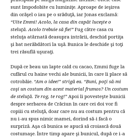
sunt împodobite cu luminiţe. Aproape de ieşirea
din orăşel o iau pe o srăduţă, iar Jonas exclamă:
“Uite Emmi! Acolo, la casa din capăt luceşte o
steluţă. Acolo trebuie să fie!”
Fug către casa cu
steluţa atârnată deasupra intrării, deschid portiţa
şi bat nerăbdători la uşă. Bunica le deschide şi toţi
trei răsuflă uşuraţi.
După ce beau un lapte cald cu cacao, Emmi fuge la
cufărul cu haine vechi ale bunicii, în care îi place să
cotrobăie.
“Am o idee!” strigă ea. “Buni, poţi să-mi
coşi un costum din acest material frumos?
Un costum
de steluţă. Te rog, te rog!”
Apoi îi povesteşte bunicii
despre serbarea de Crăciun în care cei doi vor fi
copiii cu steluţă, doar care nu au costum pentru că
nu i-au spus nimic mamei, dorind să-i facă o
surpriză. Aşa că bunica se apucă să croiască două
costumaşe. Între timp apare şi bunicul, după ce i-a