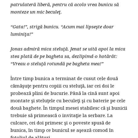
patrulateră liberă, pentru că acolo vrea bunicu să
monteze un mic beculeţ.
“Gata!”, strigă bunicu. “Acum mai lipseşte doar
luminiţa!”
Jonas admiră mica steluţă. Jenat se uită apoi la mica
stea plată de pe bagheta sa, dezlipimd-o hotărât:
“Vreau o steluţă rotundă pe bagheta mea!”
Între timp bunica a terminat de cusut cele două
cămăşuţe pentru copiii cu steluţă, iar cei doi le
probează plini de bucurie. Până la cină sunt apoi
montate şi steluţele cu beculeţi şi cu baterie pe cele
două baghete. În timpul mesei stabilesc că şi bunicii
trebuie să primească o invitaţie la serbare. La
culcare, cei doi primesc şi o poveste spusă de
bunica, în timp ce bunicul se aşează comod în
fotoliul de alături.