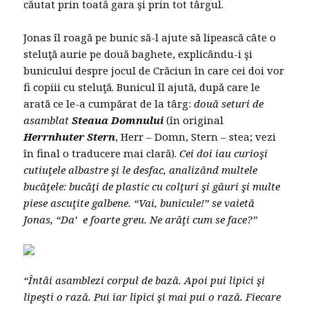
căutat prin toată gara şi prin tot târgul.
Jonas îl roagă pe bunic să-l ajute să lipească câte o
steluţă aurie pe două baghete, explicându-i şi
bunicului despre jocul de Crăciun în care cei doi vor
fi copiii cu steluţă. Bunicul îl ajută, după care le
arată ce le-a cumpărat de la târg:
două seturi de
asamblat
Steaua Domnului
(în original
Herrnhuter Stern
, Herr – Domn, Stern – stea; vezi
în final o traducere mai clară).
Cei doi iau curioşi
cutiuţele albastre şi le desfac, analizând multele
bucăţele: bucăţi de plastic cu colţuri şi găuri şi multe
piese ascuţite galbene.
“Vai, bunicule!” se vaietă
Jonas, “Da’ e foarte greu. Ne arăţi cum se face?”
“Întâi asamblezi corpul de bază. Apoi pui lipici şi
lipeşti o rază. Pui iar lipici şi mai pui o rază. Fiecare