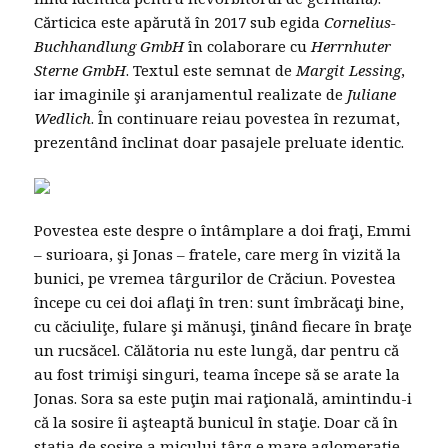
Cărticica este apărută în 2017 sub egida
Cornelius-
Buchhandlung GmbH
în colaborare cu
Herrnhuter
Sterne GmbH
. Textul este semnat de
Margit Lessing
,
iar imaginile şi aranjamentul realizate de
Juliane
Wedlich
. În continuare reiau povestea în rezumat,
prezentând înclinat doar pasajele preluate identic.
Povestea este despre o întâmplare a doi fraţi, Emmi
– surioara, şi Jonas – fratele, care merg în vizită la
bunici, pe vremea târgurilor de Crăciun. Povestea
începe cu cei doi aflaţi în tren: sunt îmbrăcaţi bine,
cu căciuliţe, fulare şi mănuşi, ţinând fiecare în braţe
un rucsăcel. Călătoria nu este lungă, dar pentru că
au fost trimişi singuri, teama începe să se arate la
Jonas. Sora sa este puţin mai raţională, amintindu-i
că la sosire îi aşteaptă bunicul în staţie. Doar că în
staţia de sosire a micului târg e mare aglomeraţie