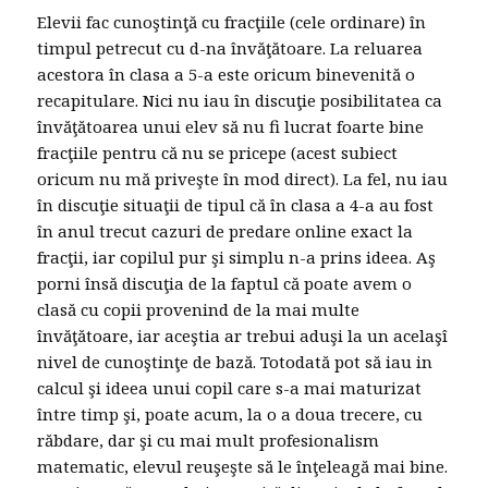
Elevii fac cunoştinţă cu fracţiile (cele ordinare) în
timpul petrecut cu d-na învăţătoare. La reluarea
acestora în clasa a 5-a este oricum binevenită o
recapitulare. Nici nu iau în discuţie posibilitatea ca
învăţătoarea unui elev să nu fi lucrat foarte bine
fracţiile pentru că nu se pricepe (acest subiect
oricum nu mă priveşte în mod direct). La fel, nu iau
în discuţie situaţii de tipul că în clasa a 4-a au fost
în anul trecut cazuri de predare online exact la
fracţii, iar copilul pur şi simplu n-a prins ideea. Aş
porni însă discuţia de la faptul că poate avem o
clasă cu copii provenind de la mai multe
învăţătoare, iar aceştia ar trebui aduşi la un acelaşî
nivel de cunoştinţe de bază. Totodată pot să iau in
calcul şi ideea unui copil care s-a mai maturizat
între timp şi, poate acum, la o a doua trecere, cu
răbdare, dar şi cu mai mult profesionalism
matematic, elevul reuşeşte să le înţeleagă mai bine.