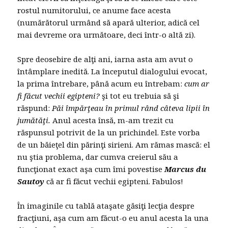
rostul numitorului, ce anume face acesta
(numărătorul urmând să apară ulterior, adică cel
mai devreme ora următoare, deci într-o altă zi).
Spre deosebire de alţi ani, iarna asta am avut o
întâmplare inedită. La începutul dialogului evocat,
la prima întrebare, până acum eu întrebam:
cum ar
fi făcut vechii egipteni?
şi tot eu trebuia să şi
răspund:
Păi împărţeau în primul rând câteva lipii în
jumătăţi.
Anul acesta însă, m-am trezit cu
răspunsul potrivit de la un prichindel. Este vorba
de un băieţel din părinţi sirieni. Am rămas mască: el
nu ştia problema, dar cumva creierul său a
funcţionat exact aşa cum îmi povestise
Marcus du
Sautoy
că ar fi făcut vechii egipteni. Fabulos!
În imaginile cu tablă ataşate găsiţi lecţia despre
fracţiuni, aşa cum am făcut-o eu anul acesta la una