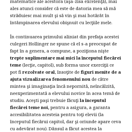
matematice ale acestora (aşa-zisa excelenţă), mai
ales atunci consider că este de datoria mea să mă
străduiesc mai mult şi să vin şi mai hotărât în
întâmpinarea elevului obişnuit cu lecţiile mele.
În continuarea primului aliniat din prefaţa acestei
culegeri Hollinger ne spune că el s-a preocupat de
fapt în a genera, a compune, a poziţiona nişte
trepte suplimentare mai mici la începutul fiecărei
teme
(lecţie, capitol), sub forma unor exerciţii ce
pot fi
rezolvate oral
, însoţite de
figuri menite de a
ajuta vizualizarea fenomenului nou
de către
mintea şi imaginaţia încă nepornită, neîncălzită,
neexperimentată a elevului novice în acea temă de
studiu. Aceşti paşi trebuie făcuţi
la începutul
fiecărei teme noi,
pentru a asigura, a garanta
accesibilitatea acesteia pentru toţi elevii (la
începutul fiecărui capitol, dar şi oriunde apare ceva
cu adevărat nou). Dânsul a făcut acestea la