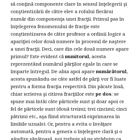
să conţină componente clare în sensul înţelegerii şi
conştientizării de către elev a rolului fiecărui
număr din componenţa unei fracţii. Primul pas în
înţelegerea fenomenului de fracţie este
conştientizarea de către profesor a ordinii logice a
apariţiei celor două numere în procesul de naştere
a unei fracţii. Deci, care din cele două numere apare
primul? Este evident că
numitorul
, acesta
reprezentând numărul părţilor egale în care se
împarte întregul. De-abia apoi apare
numărătorul
,
acesta spunându-ne câte astfel de părţi vor fi luate
pentru a forma fracţia respectivă. Din păcate însă,
chiar scrierea şi citirea fracţiilor este
pe dos
: se
spune mai întâi câte părticele sunt şi doar apoi ce
fel de părticele sunt (două treimi; trei cincimi; cinci
pătrimi etc., aşa fiind structurată exprimarea în
limbile uzuale). Or, pentru a evita o învăţare
automată, pentru a genera o înţelegere clară şi o
gândire sănătoasă, noi trebuie să ne străduim ca