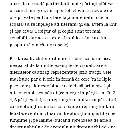
apare la o şcoală particulară unde părinţii plătesc
oricum bani grei, iar apoi toţi elevii au nevoie de
ore private pentru a face faţă matematicii de la
şcoală! (A se înţelege ad-literam! Şi da, avem la Cluj
şi aşa ceva! Desigur că şi copiii sunt tot mai
sensibili, dar acesta este alt subiect, la care îmi
propun să vin cât de repede)
Predarea fracţiilor ordinare trebuie să pornească
neapărat de la multe exemple de vizualizare a
diferitelor cantităţi reprezentate prin fracţii. Cele
mai bune par a fi cele în formă de cerc (măr, lipie,
pizza etc.), dar este bine ca elevii să primească şi
alte exemple: ca pătrat (ce merge împărţit clar în 2,
4, 8 părţi egale), ca dreptunghi (similar cu pătratul),
ca dreptunghi similar cu o pâine dreptunghiulară
feliată, eventual chiar ca dreptunghi împărţit şi pe
lungime şi pe lăţime (ducând spre ideea de arie a
dreptunghiului; de exemplu un dreptunghi de 2 pe