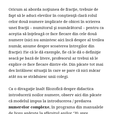
Oricum ai aborda noţiunea de fracţie, trebuie de
fapt să le aduci elevilor în conştienţă clară rolul
celor două numere implicate de obicei în scrierea
unei fracţii – numitorul şi numărătorul – pentru ca
aceştia să înţeleagă ce face fiecare din cele două
numere (nici nu amintesc aici încă despre al treilea
număr, anume despre scoaterea întregilor din
fracţie). Fie că le dă exemple, fie că le dă o definiţie
seacă pe bază de litere, profesorul ar trebui să le
explice ce face fiecare dintre ele. Din păcate tot mai
des întâlnesc situaţii în care se pare că nici măcar
atât nu se străduiesc unii colegi.
Ca o divagaţie înalt filozofică despre didactica
introducerii noilor numere, observ aici din păcate
că modelul impus la introducerea / predarea
numerelor complexe
, în programa din manualele
de liceu apărute la sfârşitul anilor ’70, spre