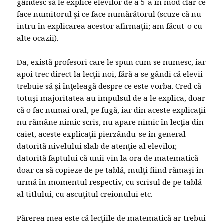
gândesc să le explice elevilor de a 5-a în mod clar ce
face numitorul şi ce face numărătorul (scuze că nu
intru în explicarea acestor afirmaţii; am făcut-o cu
alte ocazii).
Da, există profesori care le spun cum se numesc, iar
apoi trec direct la lecţii noi, fără a se gândi că elevii
trebuie să şi înţeleagă despre ce este vorba. Cred că
totuşi majoritatea au impulsul de a le explica, doar
că o fac numai oral, pe fugă, iar din aceste explicaţii
nu rămâne nimic scris, nu apare nimic în lecţia din
caiet, aceste explicaţii pierzându-se în general
datorită nivelului slab de atenţie al elevilor,
datorită faptului că unii vin la ora de matematică
doar ca să copieze de pe tablă, mulţi fiind rămaşi în
urmă în momentul respectiv, cu scrisul de pe tablă
al titlului, cu ascuţitul creionului etc.
Părerea mea este că lecţiile de matematică ar trebui