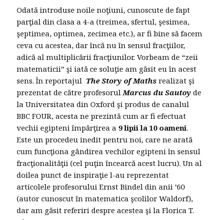
Odată introduse noile noţiuni, cunoscute de fapt
parţial din clasa a 4-a (treimea, sfertul, şesimea,
şeptimea, optimea, zecimea etc.), ar fi bine să facem
ceva cu acestea, dar încă nu în sensul fracţiilor,
adică al multiplicării fracţiunilor. Vorbeam de “zeii
matematicii” şi iată ce soluţie am găsit eu în acest
sens. În reportajul
The Story of Maths
realizat şi
prezentat de către profesorul
Marcus du Sautoy
de
la Universitatea din Oxford şi produs de canalul
BBC FOUR, acesta ne prezintă cum ar fi efectuat
vechii egipteni împărţirea a
9 lipii la 10 oameni
.
Este un procedeu inedit pentru noi, care ne arată
cum funcţiona gândirea vechilor egipteni în sensul
fracţionalităţii (cel puţin încearcă acest lucru). Un al
doilea punct de inspiraţie l-au reprezentat
articolele profesorului Ernst Bindel din anii ’60
(autor cunoscut în matematica şcolilor Waldorf),
dar am găsit referiri despre acestea şi la Florica T.