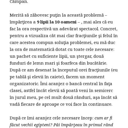
Câmpan.
Merită să zăbovesc puţin la această problemă –
împărţirea a
9 lipii la 10 oameni
– , mai ales că eu
fac la ora respectivă un adevărat spectacol. Concret,
pentru a vizualiza cât mai clar fracţiunile şi felul în
care acestea compun soluţia problemei, eu mă duc
la ora de matematică dotat cu toate cele necesare:
un pachet cu suficiente lipii, un ştergar, două
funduri de lemn mari şi foarfeca din bucătărie.
După ce am desenat la începutul orei fracţiunile (eu
pe tablă şi elevii în caiete), facem un moment
organizatoric. Îmi aranjez o bancă central în faţa
clasei, astfel încât elevii să poată veni în semicerc
în jurul meu, pe cel mult două rânduri, aşa încât să
vadă fiecare de aproape ce voi face în continuare.
După ce îmi aranjez cele necesare încep:
cum ar fi
făcut vechii egipteni? Păi împărţeau în primul rând