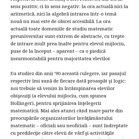
sens pozitiv, ci în sens negativ: la ora actuală nici la
aritmetică, nici la algebră intrarea într-o temă
nouă nu mai este de obicei accesibilă. La ora
actuală toate domeniile de studiu matematic
preuniversitar sunt extrem de abstracte, cu trepte
de intrare mult prea înalte pentru elevul mijlociu,
puse de la început – aparent – ca o piedică
insurmontabilă pentru majoritatea elevilor.
Eu studiez din anii ’90 această culegere, iar pasajul
respectiv îmi sună de fiecare dată proaspăt şi logic:
noi trebuie să venim în întâmpinarea elevilor
obişnuiţi (a elevului mijlociu, cum spunea
Hollinger), pentru sprijinirea înţelegerii
matematicii. Mai ales atunci când mare parte din
preocupările organizatorilor învăţământului
matematic – oficiali sau neoficiali – sunt îndreptate
cu predilecţie către elevii de vârf şi activităţile