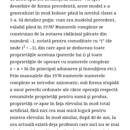
deosebire de forma precedentă, acest model s-a
generalizat în mod bolnav până la nivelul clasei a
5-a. Să detaliez puţin: cum era modelul precedent,
valabil până în 1978? Numerele complexe se
construiau de la notarea rădăcinii pătrate din
numărul –1, notată pentru comoditate cu “i” (de
2
unde i
= –1), din care apoi se deduceau toate
proprietăţile acestuia (puterile lui i) şî toate
proprietăţile de operare cu numerele complexe
z = a + bi (în principal adunarea şî înmulţirea etc.).
Prin manualele din 1978 numerele numerele
complexe se introduc axiomatic, sub forma stupidă
a unor perechi ordonate ale căror operaţii respectă
renumitele proprietăţi pentru sumă şi produs,
proprietăţi ce apar în faţa elevului în mod total
artificial, fără nici cea mai mică logică pentru
mintea elevului. În mod similar, după 40 de ani, la
ora actuală există deja profesori care nici nu se mai