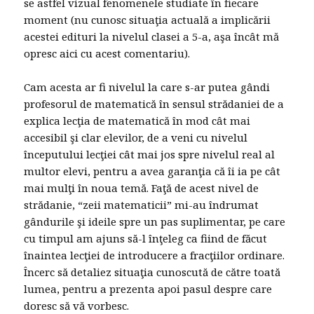
se astfel vizual fenomenele studiate în fiecare
moment (nu cunosc situaţia actuală a implicării
acestei edituri la nivelul clasei a 5-a, aşa încât mă
opresc aici cu acest comentariu).
Cam acesta ar fi nivelul la care s-ar putea gândi
profesorul de matematică în sensul strădaniei de a
explica lecţia de matematică în mod cât mai
accesibil şi clar elevilor, de a veni cu nivelul
începutului lecţiei cât mai jos spre nivelul real al
multor elevi, pentru a avea garanţia că îi ia pe cât
mai mulţi în noua temă. Faţă de acest nivel de
strădanie, “zeii matematicii” mi-au îndrumat
gândurile şi ideile spre un pas suplimentar, pe care
cu timpul am ajuns să-l înţeleg ca fiind de făcut
înaintea lecţiei de introducere a fracţiilor ordinare.
Încerc să detaliez situaţia cunoscută de către toată
lumea, pentru a prezenta apoi pasul despre care
doresc să vă vorbesc.