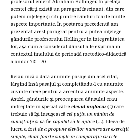
profesorul emerit Abraham Hollinger. În prefaţa
acestei cărţi există un paragraf fascinant, din care
putem înţelege şi citi printre rânduri foarte multe
aspecte importante. În postarea precedentă am
prezentat acest paragraf pentru a putea inţelege
gândurile profesorului Hollinger în integralitatea
lor, aşa cum a considerat dânsul a le exprima în
contextul finalului de perioadă metodico-didactică
a anilor ’60 -’70.
Reiau încă o dată anumite pasaje din acel citat,
lărgind însă pasajul şi completându-l cu anumite
cuvinte cheie pentru a accentua anumite aspecte.
Astfel, gândurile şi preocuparea dânsului erau
îndreptate în special către
elevul mijlociu
(!)
care
trebuie să îşi însuşească
cel puţin un minim de
cunoştinţe şi
să fie
capabil să le aplice
(…)
.
Ideea de
lucru a fost
de a propune elevilor numeroase exerciţii
simple, chiar foarte simple în comparaţie cu cele