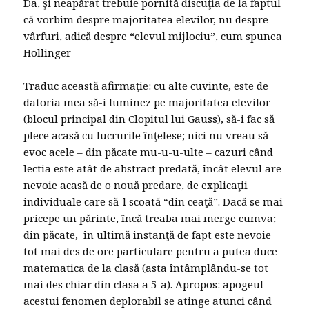
Da, şi neapărat trebuie pornită discuţia de la faptul
că vorbim despre majoritatea elevilor, nu despre
vârfuri, adică despre “elevul mijlociu”, cum spunea
Hollinger
Traduc această afirmaţie: cu alte cuvinte, este de
datoria mea să-i luminez pe majoritatea elevilor
(blocul principal din Clopitul lui Gauss), să-i fac să
plece acasă cu lucrurile înţelese; nici nu vreau să
evoc acele – din păcate mu-u-u-ulte – cazuri când
lectia este atât de abstract predată, încât elevul are
nevoie acasă de o nouă predare, de explicaţii
individuale care să-l scoată “din ceaţă”. Dacă se mai
pricepe un părinte, încă treaba mai merge cumva;
din păcate, în ultimă instanţă de fapt este nevoie
tot mai des de ore particulare pentru a putea duce
matematica de la clasă (asta întâmplându-se tot
mai des chiar din clasa a 5-a). Apropos: apogeul
acestui fenomen deplorabil se atinge atunci când