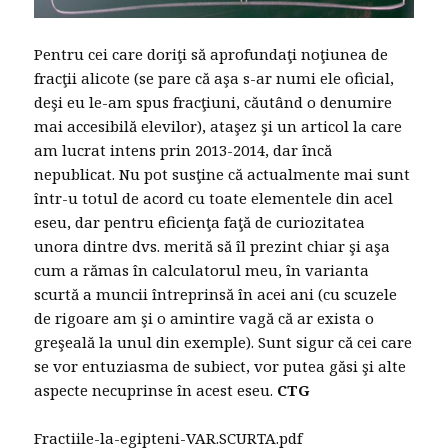
Pentru cei care doriţi să aprofundaţi noţiunea de
fracţii alicote (se pare că aşa s-ar numi ele oficial,
deşi eu le-am spus fracţiuni, căutând o denumire
mai accesibilă elevilor), ataşez şi un articol la care
am lucrat intens prin 2013-2014, dar încă
nepublicat. Nu pot susţine că actualmente mai sunt
într-u totul de acord cu toate elementele din acel
eseu, dar pentru eficienţa faţă de curiozitatea
unora dintre dvs. merită să îl prezint chiar şi aşa
cum a rămas în calculatorul meu, în varianta
scurtă a muncii întreprinsă în acei ani (cu scuzele
de rigoare am şi o amintire vagă că ar exista o
greşeală la unul din exemple). Sunt sigur că cei care
se vor entuziasma de subiect, vor putea găsi şi alte
aspecte necuprinse în acest eseu.
CTG
Fractiile-la-egipteni-VAR.SCURTA.pdf