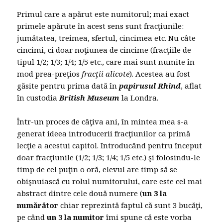
Primul care a apărut este numitorul; mai exact
primele apărute în acest sens sunt fracţiunile:
jumătatea, treimea, sfertul, cincimea etc. Nu câte
cincimi, ci doar noţiunea de cincime (fracţiile de
tipul 1/2; 1/3; 1/4; 1/5 etc., care mai sunt numite în
mod prea-preţios
fracţii alicote
). Acestea au fost
găsite pentru prima dată în
papirusul Rhind
, aflat
în custodia
British Museum
la Londra.
Într-un proces de câţiva ani, în mintea mea s-a
generat ideea introducerii fracţiunilor ca primă
lecţie a acestui capitol. Introducând pentru început
doar fracţiunile (1/2; 1/3; 1/4; 1/5 etc.) şi folosindu-le
timp de cel puţin o oră, elevul are timp să se
obişnuiască cu rolul numitorului, care este cel mai
abstract dintre cele două numere (
un 3 la
numărător
chiar reprezintă faptul că sunt 3 bucăţi,
pe când
un 3 la numitor
îmi spune că este vorba