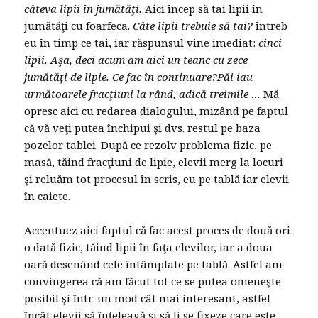
câteva lipii în jumătăţi.
Aici încep să tai lipii în
jumătăţi cu foarfeca.
Câte lipii trebuie să tai?
întreb
eu în timp ce tai, iar răspunsul vine imediat:
cinci
lipii. Aşa, deci acum am aici un teanc cu zece
jumătăţi de lipie. Ce fac în continuare?Păi iau
următoarele fracţiuni la rând, adică treimile …
Mă
opresc aici cu redarea dialogului, mizând pe faptul
că vă veţi putea închipui şi dvs. restul pe baza
pozelor tablei. După ce rezolv problema fizic, pe
masă, tăind fracţiuni de lipie, elevii merg la locuri
şi reluăm tot procesul în scris, eu pe tablă iar elevii
în caiete.
Accentuez aici faptul că fac acest proces de două ori:
o dată fizic, tăind lipii în faţa elevilor, iar a doua
oară desenând cele întâmplate pe tablă. Astfel am
convingerea că am făcut tot ce se putea omeneşte
posibil şi într-un mod cât mai interesant, astfel
încât elevii să înţeleagă şi să li se fixeze care este