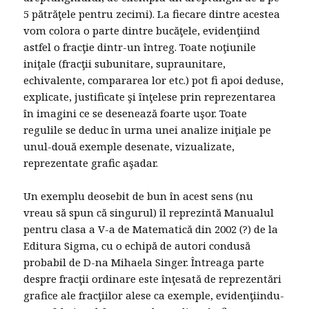
5 pătrăţele pentru zecimi). La fiecare dintre acestea
vom colora o parte dintre bucăţele, evidenţiind
astfel o fracţie dintr-un întreg. Toate noţiunile
iniţale (fracţii subunitare, supraunitare,
echivalente, compararea lor etc.) pot fi apoi deduse,
explicate, justificate şi înţelese prin reprezentarea
în imagini ce se desenează foarte uşor. Toate
regulile se deduc în urma unei analize iniţiale pe
unul-două exemple desenate, vizualizate,
reprezentate grafic aşadar.
Un exemplu deosebit de bun în acest sens (nu
vreau să spun că singurul) îl reprezintă Manualul
pentru clasa a V-a de Matematică din 2002 (?) de la
Editura Sigma, cu o echipă de autori condusă
probabil de D-na Mihaela Singer. Întreaga parte
despre fracţii ordinare este înţesată de reprezentări
grafice ale fracţiilor alese ca exemple, evidenţiindu-