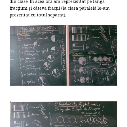
din clase. În acea oră am reprezentat pe lângă
fracţiuni şi câteva fracţii (la clasa paralelă le-am
prezentat cu totul separat).