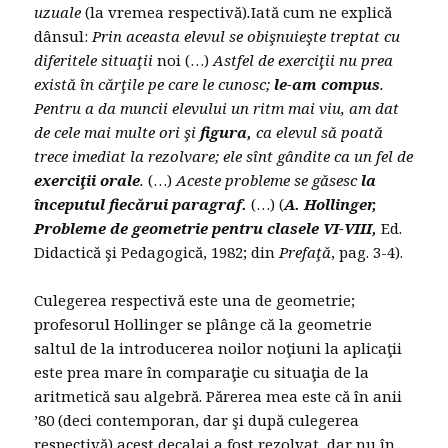
uzuale
(la vremea respectivă)
.
Iată cum ne explică
dânsul:
Prin aceasta elevul se obişnuieşte treptat cu
diferitele situaţii
noi (…)
Astfel de exerciţii nu prea
există în cărţile pe care le cunosc;
le-am compus
.
Pentru a da muncii elevului un ritm mai viu, am dat
de cele mai multe ori şi
figura,
ca elevul să poată
trece imediat la rezolvare; ele sînt gândite ca un fel de
exerciţii orale
.
(…)
Aceste probleme se găsesc
la
începutul fiecărui paragraf.
(…) (
A. Hollinger,
Probleme de geometrie pentru clasele VI-VIII,
Ed.
Didactică şi Pedagogică, 1982; din
Prefaţă
, pag. 3-4).
Culegerea respectivă este una de geometrie;
profesorul Hollinger se plânge că la geometrie
saltul de la introducerea noilor noţiuni la aplicaţii
este prea mare în comparaţie cu situaţia de la
aritmetică sau algebră. Părerea mea este că în anii
’80 (deci contemporan, dar şi după culegerea
respectivă) acest decalaj a fost rezolvat, dar nu în