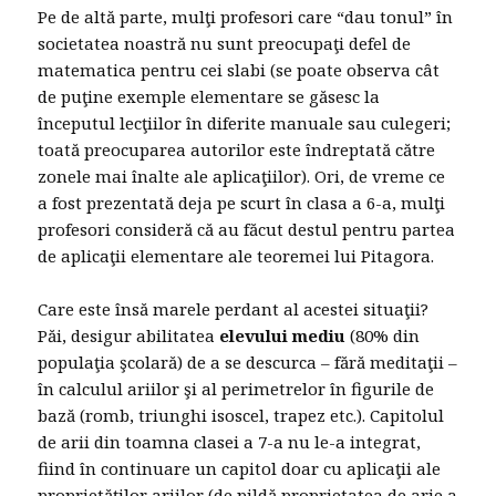
Pe de altă parte, mulţi profesori care “dau tonul” în
societatea noastră nu sunt preocupaţi defel de
matematica pentru cei slabi (se poate observa cât
de puţine exemple elementare se găsesc la
începutul lecţiilor în diferite manuale sau culegeri;
toată preocuparea autorilor este îndreptată către
zonele mai înalte ale aplicaţiilor). Ori, de vreme ce
a fost prezentată deja pe scurt în clasa a 6-a, mulţi
profesori consideră că au făcut destul pentru partea
de aplicaţii elementare ale teoremei lui Pitagora.
Care este însă marele perdant al acestei situaţii?
Păi, desigur abilitatea
elevului mediu
(80% din
populaţia şcolară) de a se descurca – fără meditaţii –
în calculul ariilor şi al perimetrelor în figurile de
bază (romb, triunghi isoscel, trapez etc.). Capitolul
de arii din toamna clasei a 7-a nu le-a integrat,
fiind în continuare un capitol doar cu aplicaţii ale
proprietăţilor ariilor (de pildă proprietatea de arie a