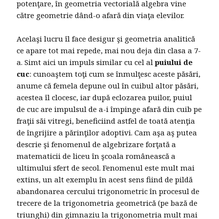
potenţare, în geometria vectorială algebra vine
către geometrie dând-o afară din viaţa elevilor.
Acelaşi lucru îl face desigur şi geometria analitică
ce apare tot mai repede, mai nou deja din clasa a 7-
a. Simt aici un impuls similar cu cel al
puiului de
cuc
: cunoaştem toţi cum se înmulţesc aceste păsări,
anume că femela depune oul în cuibul altor păsări,
acestea îl clocesc, iar după eclozarea puilor, puiul
de cuc are impulsul de a-i împinge afară din cuib pe
fraţii săi vitregi, beneficiind astfel de toată atenţia
de îngrijire a părinţilor adoptivi. Cam aşa aş putea
descrie şi fenomenul de algebrizare forţată a
matematicii de liceu în şcoala românească a
ultimului sfert de secol. Fenomenul este mult mai
extins, un alt exemplu în acest sens fiind de pildă
abandonarea cercului trigonometric în procesul de
trecere de la trigonometria geometrică (pe bază de
triunghi) din gimnaziu la trigonometria mult mai