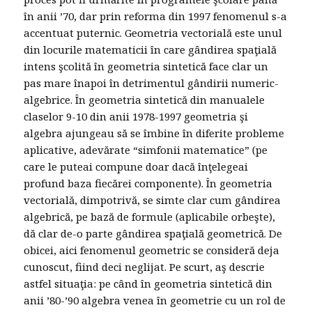
în anii ’70, dar prin reforma din 1997 fenomenul s-a
accentuat puternic. Geometria vectorială este unul
din locurile matematicii în care gândirea spaţială
intens şcolită în geometria sintetică face clar un
pas mare înapoi în detrimentul gândirii numeric-
algebrice. În geometria sintetică din manualele
claselor 9-10 din anii 1978-1997 geometria şi
algebra ajungeau să se îmbine în diferite probleme
aplicative, adevărate “simfonii matematice” (pe
care le puteai compune doar dacă înţelegeai
profund baza fiecărei componente). În geometria
vectorială, dimpotrivă, se simte clar cum gândirea
algebrică, pe bază de formule (aplicabile orbeşte),
dă clar de-o parte gândirea spaţială geometrică. De
obicei, aici fenomenul geometric se consideră deja
cunoscut, fiind deci neglijat. Pe scurt, aş descrie
astfel situaţia: pe când în geometria sintetică din
anii ’80-’90 algebra venea în geometrie cu un rol de