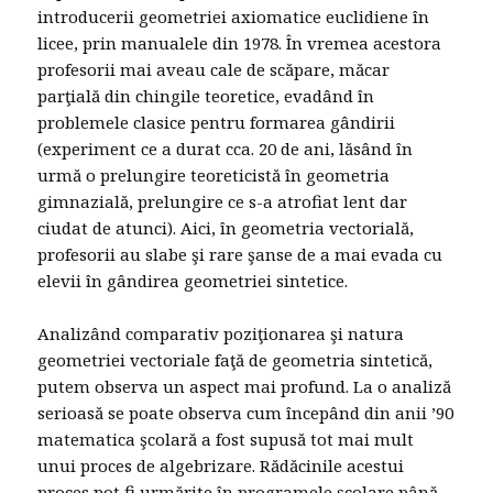
introducerii geometriei axiomatice euclidiene în
licee, prin manualele din 1978. În vremea acestora
profesorii mai aveau cale de scăpare, măcar
parţială din chingile teoretice, evadând în
problemele clasice pentru formarea gândirii
(experiment ce a durat cca. 20 de ani, lăsând în
urmă o prelungire teoreticistă în geometria
gimnazială, prelungire ce s-a atrofiat lent dar
ciudat de atunci). Aici, în geometria vectorială,
profesorii au slabe şi rare şanse de a mai evada cu
elevii în gândirea geometriei sintetice.
Analizând comparativ poziţionarea şi natura
geometriei vectoriale faţă de geometria sintetică,
putem observa un aspect mai profund. La o analiză
serioasă se poate observa cum începând din anii ’90
matematica şcolară a fost supusă tot mai mult
unui proces de algebrizare. Rădăcinile acestui
proces pot fi urmărite în programele şcolare până