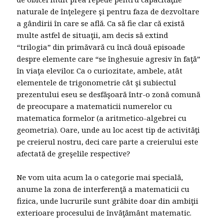
naturale de înţelegere şi pentru faza de dezvoltare
a gândirii în care se află. Ca să fie clar că există
multe astfel de situaţii, am decis să extind
“trilogia” din primăvară cu încă două episoade
despre elemente care “se înghesuie agresiv în faţă”
în viaţa elevilor. Ca o curiozitate, ambele, atât
elementele de trigonometrie cât şi subiectul
prezentului eseu se desfăşoară într-o zonă comună
de preocupare a matematicii numerelor cu
matematica formelor (a aritmetico-algebrei cu
geometria). Oare, unde au loc acest tip de activităţi
pe creierul nostru, deci care parte a creierului este
afectată de greşelile respective?
Ne vom uita acum la o categorie mai specială,
anume la zona de interferenţă a matematicii cu
fizica, unde lucrurile sunt grăbite doar din ambiţii
exterioare procesului de învăţământ matematic.