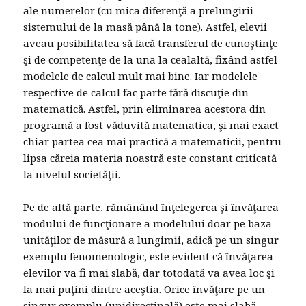
ale numerelor (cu mica diferenţă a prelungirii
sistemului de la masă până la tone). Astfel, elevii
aveau posibilitatea să facă transferul de cunoştinţe
şi de competenţe de la una la cealaltă, fixând astfel
modelele de calcul mult mai bine. Iar modelele
respective de calcul fac parte fără discuţie din
matematică. Astfel, prin eliminarea acestora din
programă a fost văduvită matematica, şi mai exact
chiar partea cea mai practică a matematicii, pentru
lipsa căreia materia noastră este constant criticată
la nivelul societăţii.
Pe de altă parte, rămânând înţelegerea şi învăţarea
modului de funcţionare a modelului doar pe baza
unităţilor de măsură a lungimii, adică pe un singur
exemplu fenomenologic, este evident că învăţarea
elevilor va fi mai slabă, dar totodată va avea loc şi
la mai puţini dintre aceştia. Orice învăţare pe un
singur exemplu (unidirecţinală) este mai slabă