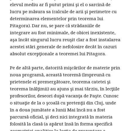
elevul mediu ar fi putut primi şi el o sarcină de
lucru pe măsura sa (calcule de arii şi perimetre cu
determinarea elementelor prin teorema lui
Pitagora). Dar nu, se pare că strădaniile de
integrare au fost minimale, de obicei inexistente,
aşa încât singurul lucru reuşit clar a fost instalarea
acestei stări generale de nefolosire decât în cazuri
absolut excepţionale a teoremei lui Pitagora.
Pe de altă parte, datorită mişcărilor de materie prin
noua programă, această teoremă (împreună cu
prietenele ei premergătoare, teorema catetei şi
teorema înălţimii) au ajuns şi mai târziu, în lecţiile
profesorilor, deseori după vacanţa de Paşte. Cunosc
o situaţie de la o şcoală cu pretenţii din Cluj, unde
în a doua jumătate a lunii Mai încă nu a fost
parcursă oficial, şi deci nici integrată în materia
folosită la clasă (a apărut însă în forma specifică
geometriei analitice la lecţia de prezentare a