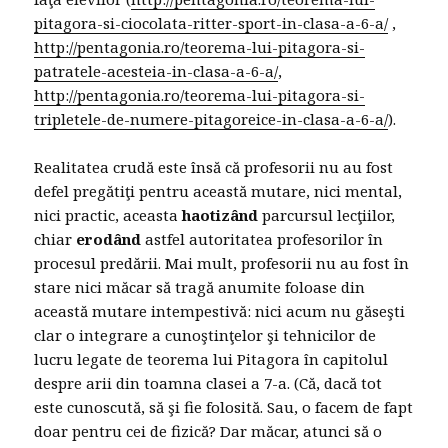
pitagora-si-ciocolata-ritter-sport-in-clasa-a-6-a/
,
http://pentagonia.ro/teorema-lui-pitagora-si-
patratele-acesteia-in-clasa-a-6-a/
,
http://pentagonia.ro/teorema-lui-pitagora-si-
tripletele-de-numere-pitagoreice-in-clasa-a-6-a/
).
Realitatea crudă este însă că profesorii nu au fost
defel pregătiţi pentru această mutare, nici mental,
nici practic, aceasta
haotizând
parcursul lecţiilor,
chiar
erodând
astfel autoritatea profesorilor în
procesul predării. Mai mult, profesorii nu au fost în
stare nici măcar să tragă anumite foloase din
această mutare intempestivă: nici acum nu găseşti
clar o integrare a cunoştinţelor şi tehnicilor de
lucru legate de teorema lui Pitagora în capitolul
despre arii din toamna clasei a 7-a. (Că, dacă tot
este cunoscută, să şi fie folosită. Sau, o facem de fapt
doar pentru cei de fizică? Dar măcar, atunci să o