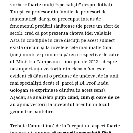
vorbesc foarte mulţi “specialişti” despre fotbal).
Totuşi, ca profesor din famile de profesori de
matematică, dar şi ca preocupat intens de
fenomenul predării sănătoase (de peste un sfert de
secol), cred că pot prezenta câteva idei valabile.
Asta în condiţiile în care discuţii pe acest subiect
există oricum şi la nivelele cele mai înalte (mai
ţineţi minte exprimarea părerii respective de către
dl. Ministru Câmpeanu – început de 2022 – despre
ne-importanţa vectorilor în clasa a 9-a; este
evident că dânsul o preluase de undeva, de la unii
mai specialişti decât el; parcă şi Dl. Prof. Radu
Gologan se exprimase cândva în acest sens).
Aşadar, să analizăm puţin
când, cum şi oare de ce
au ajuns vectorii la începutul liceului în locul
geometriei sintetice.
Trebuie lămurit încă de la început un aspect foarte
important, anume că
vectorii reprezintă fără