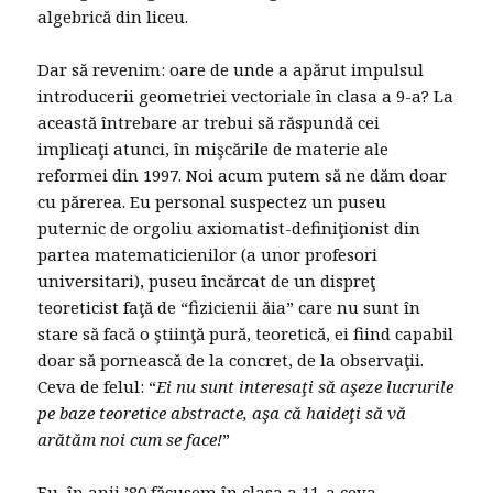
algebrică din liceu.
Dar să revenim: oare de unde a apărut impulsul
introducerii geometriei vectoriale în clasa a 9-a? La
această întrebare ar trebui să răspundă cei
implicaţi atunci, în mişcările de materie ale
reformei din 1997. Noi acum putem să ne dăm doar
cu părerea. Eu personal suspectez un puseu
puternic de orgoliu axiomatist-definiţionist din
partea matematicienilor (a unor profesori
universitari), puseu încărcat de un dispreţ
teoreticist faţă de “fizicienii ăia” care nu sunt în
stare să facă o ştiinţă pură, teoretică, ei fiind capabil
doar să pornească de la concret, de la observaţii.
Ceva de felul: “
Ei nu sunt interesaţi să aşeze lucrurile
pe baze teoretice abstracte, aşa că haideţi să vă
arătăm noi cum se face!
”
Eu, în anii ’80 făcusem în clasa a 11-a ceva