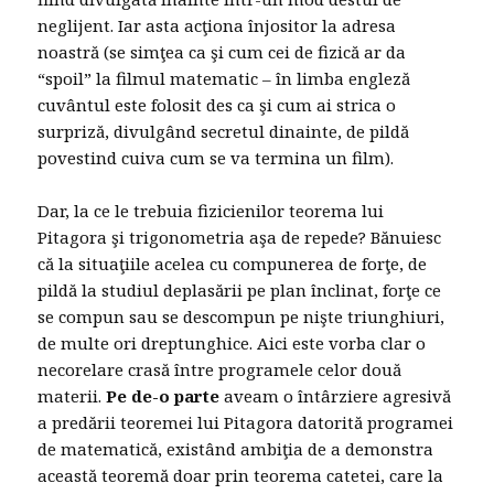
neglijent. Iar asta acţiona înjositor la adresa
noastră (se simţea ca şi cum cei de fizică ar da
“spoil” la filmul matematic – în limba engleză
cuvântul este folosit des ca şi cum ai strica o
surpriză, divulgând secretul dinainte, de pildă
povestind cuiva cum se va termina un film).
Dar, la ce le trebuia fizicienilor teorema lui
Pitagora şi trigonometria aşa de repede? Bănuiesc
că la situaţiile acelea cu compunerea de forţe, de
pildă la studiul deplasării pe plan înclinat, forţe ce
se compun sau se descompun pe nişte triunghiuri,
de multe ori dreptunghice. Aici este vorba clar o
necorelare crasă între programele celor două
materii.
Pe de-o parte
aveam o întârziere agresivă
a predării teoremei lui Pitagora datorită programei
de matematică, existând ambiţia de a demonstra
această teoremă doar prin teorema catetei, care la