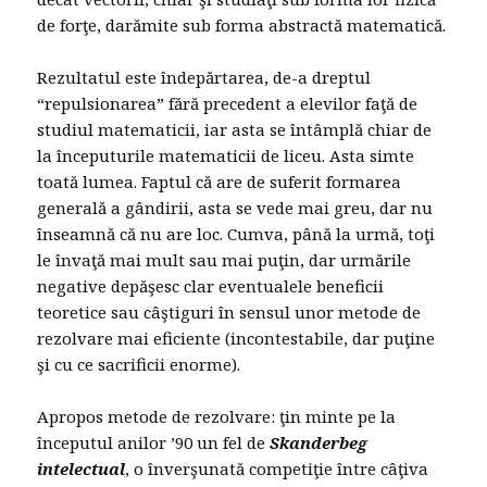
de forţe, darămite sub forma abstractă matematică.
Rezultatul este îndepărtarea, de-a dreptul
“repulsionarea” fără precedent a elevilor faţă de
studiul matematicii, iar asta se întâmplă chiar de
la începuturile matematicii de liceu. Asta simte
toată lumea. Faptul că are de suferit formarea
generală a gândirii, asta se vede mai greu, dar nu
înseamnă că nu are loc. Cumva, până la urmă, toţi
le învaţă mai mult sau mai puţin, dar urmările
negative depăşesc clar eventualele beneficii
teoretice sau câştiguri în sensul unor metode de
rezolvare mai eficiente (incontestabile, dar puţine
şi cu ce sacrificii enorme).
Apropos metode de rezolvare: ţin minte pe la
începutul anilor ’90 un fel de
Skanderbeg
intelectual
, o înverşunată competiţie între câţiva