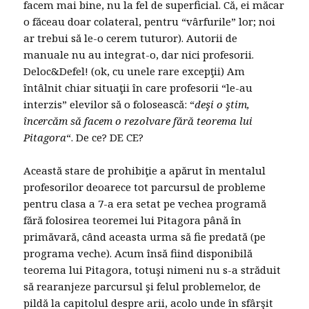
facem mai bine, nu la fel de superficial. Că, ei măcar
o făceau doar colateral, pentru “vârfurile” lor; noi
ar trebui să le-o cerem tuturor). Autorii de
manuale nu au integrat-o, dar nici profesorii.
Deloc&Defel! (ok, cu unele rare excepţii) Am
întâlnit chiar situaţii în care profesorii “le-au
interzis” elevilor să o folosească: “
deşi o ştim,
încercăm să facem o rezolvare fără teorema lui
Pitagora
“. De ce? DE CE?
Această stare de prohibiţie a apărut în mentalul
profesorilor deoarece tot parcursul de probleme
pentru clasa a 7-a era setat pe vechea programă
fără folosirea teoremei lui Pitagora până în
primăvară, când aceasta urma să fie predată (pe
programa veche). Acum însă fiind disponibilă
teorema lui Pitagora, totuşi nimeni nu s-a străduit
să rearanjeze parcursul şi felul problemelor, de
pildă la capitolul despre arii, acolo unde în sfârşit