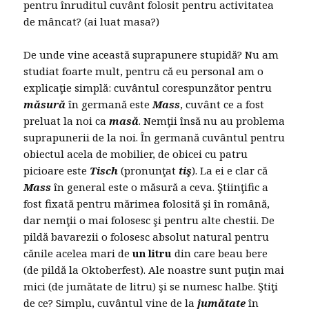
pentru înruditul cuvânt folosit pentru activitatea
de mâncat? (ai luat masa?)
De unde vine această suprapunere stupidă? Nu am
studiat foarte mult, pentru că eu personal am o
explicaţie simplă: cuvântul corespunzător pentru
măsură
în germană este
Mass
, cuvânt ce a fost
preluat la noi ca
masă
. Nemţii însă nu au problema
suprapunerii de la noi. În germană cuvântul pentru
obiectul acela de mobilier, de obicei cu patru
picioare este
Tisch
(pronunţat
tiş
). La ei e clar că
Mass
în general este o măsură a ceva. Ştiinţific a
fost fixată pentru mărimea folosită şi în română,
dar nemţii o mai folosesc şi pentru alte chestii. De
pildă bavarezii o folosesc absolut natural pentru
cănile acelea mari de
un litru
din care beau bere
(de pildă la Oktoberfest). Ale noastre sunt puţin mai
mici (de jumătate de litru) şi se numesc halbe. Ştiţi
de ce? Simplu, cuvântul vine de la
jumătate
în