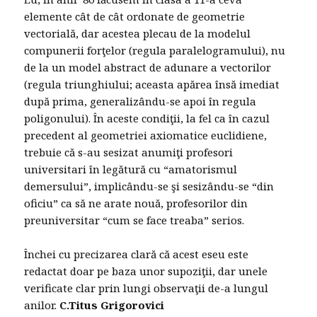
elemente cât de cât ordonate de geometrie
vectorială, dar acestea plecau de la modelul
compunerii forţelor (regula paralelogramului), nu
de la un model abstract de adunare a vectorilor
(regula triunghiului; aceasta apărea însă imediat
după prima, generalizându-se apoi în regula
poligonului). În aceste condiţii, la fel ca în cazul
precedent al geometriei axiomatice euclidiene,
trebuie că s-au sesizat anumiţi profesori
universitari în legătură cu “amatorismul
demersului”, implicându-se şi sesizându-se “din
oficiu” ca să ne arate nouă, profesorilor din
preuniversitar “cum se face treaba” serios.
Închei cu precizarea clară că acest eseu este
redactat doar pe baza unor supoziţii, dar unele
verificate clar prin lungi observaţii de-a lungul
anilor.
C.Titus Grigorovici