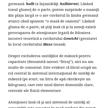
germană:
halb
(a înjumătăţi:
halbieren
). Lăsând
tonul glumeţ de-o parte, putem surprinde o nuanţă
din plaja largă ce o are cuvântul în limba germană
atunci când spunem “o masă de oameni”. Lăsând
gluma de-o parte, să ştiţi însă că şi la nemţi există
preocuparea de atenţionare legată de folosirea
incorect teoretică a cuvântului
Gewicht
(greutate)
în locul cuvântului
Mass
(masă).
Despre excluderea unităţilor de măsură pentru
capacitate (denumită uneori “litraj”), aici nu am
multe de comentat. Este evident că litrul ocupă un
rol central în sistemul internaţional de unităţi de
măsură (pe scurt, un litru de apă cântăreşte un
kilogram), care este unul dintre domeniile clare,
centrale ale fizicii elementare.
Atenţionez însă că şi aici sistemul de unităţi al
capacităţii este conectat în mod evident din punct