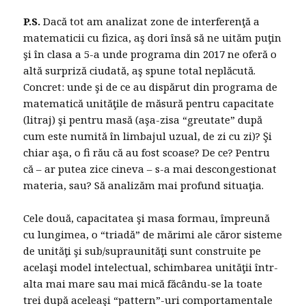
P.S.
Dacă tot am analizat zone de interferenţă a
matematicii cu fizica, aş dori însă să ne uităm puţin
şi în clasa a 5-a unde programa din 2017 ne oferă o
altă surpriză ciudată, aş spune total neplăcută.
Concret: unde şi de ce au dispărut din programa de
matematică unităţile de măsură pentru capacitate
(litraj) şi pentru masă (aşa-zisa “greutate” după
cum este numită în limbajul uzual, de zi cu zi)? Şi
chiar aşa, o fi rău că au fost scoase? De ce? Pentru
că – ar putea zice cineva – s-a mai descongestionat
materia, sau? Să analizăm mai profund situaţia.
Cele două, capacitatea şi masa formau, împreună
cu lungimea, o “triadă” de mărimi ale căror sisteme
de unităţi şi sub/supraunităţi sunt construite pe
acelaşi model intelectual, schimbarea unităţii într-
alta mai mare sau mai mică făcându-se la toate
trei după aceleaşi “pattern”-uri comportamentale