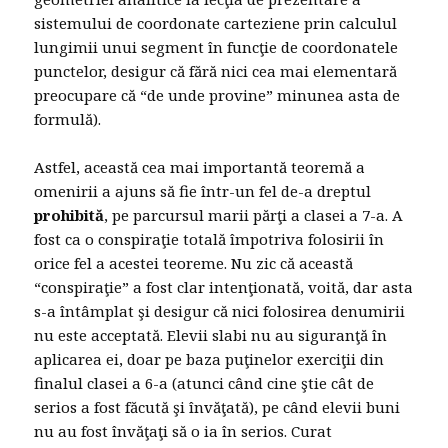
sistemului de coordonate carteziene prin calculul
lungimii unui segment în funcţie de coordonatele
punctelor, desigur că fără nici cea mai elementară
preocupare că “de unde provine” minunea asta de
formulă).
Astfel, această cea mai importantă teoremă a
omenirii a ajuns să fie într-un fel de-a dreptul
prohibită
, pe parcursul marii părţi a clasei a 7-a. A
fost ca o conspiraţie totală împotriva folosirii în
orice fel a acestei teoreme. Nu zic că această
“conspiraţie” a fost clar intenţionată, voită, dar asta
s-a întâmplat şi desigur că nici folosirea denumirii
nu este acceptată. Elevii slabi nu au siguranţă în
aplicarea ei, doar pe baza puţinelor exerciţii din
finalul clasei a 6-a (atunci când cine ştie cât de
serios a fost făcută şi învăţată), pe când elevii buni
nu au fost învăţaţi să o ia în serios. Curat