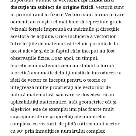
discuţie un subiect de origine fizică
. Vectorii sunt
în primul rând ai fizicii! Vectorii sunt forma în care
oamenii au reuşit cel mai bine să reprezinte grafic
(vizual) forţele împreună cu mărimile şi direcţiile
acestora de acţiune. Orice includere a vectorilor
între lecţiile de matematică trebuie pornită de la
acest adevăr şi de la faptul că la început au fost
observaţiile fizice. Doar apoi, cu timpul,
teoreticienii matematicieni au stabilit o formă
teoretică axiomatic definiţionistă de introducere a
ideii de vector ca început pentru o teorie ce
integrează multe proprietăţi ale vectorilor de
natură matematică, sau care se dovedesc că au
aplicabilităţi matematice, atât geometrice cât şi
algebrice. Mie de exemplu îmi plac foarte mult
suprapunerile de proprietăţi ale numerelor
complexe cu vectorii, de pildă rotirea unui vector
o
cu 90
prin înmulţirea numărului complex