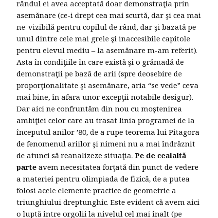
rândul ei avea acceptată doar demonstraţia prin
asemănare (ce-i drept cea mai scurtă, dar şi cea mai
ne-vizibilă pentru copilul de rând, dar şi bazată pe
unul dintre cele mai grele şi inaccesibile capitole
pentru elevul mediu – la asemănare m-am referit).
Asta în condiţiile în care există şi o grămadă de
demonstraţii pe bază de arii (spre deosebire de
proporţionalitate şi asemănare, aria “se vede” ceva
mai bine, în afara unor excepţii notabile desigur).
Dar aici ne confruntăm din nou cu moştenirea
ambiţiei celor care au trasat linia programei de la
începutul anilor ’80, de a rupe teorema lui Pitagora
de fenomenul ariilor şi nimeni nu a mai îndrăznit
de atunci să reanalizeze situaţia.
Pe de cealaltă
parte
avem necesitatea forţată din punct de vedere
a materiei pentru olimpiada de fizică, de a putea
folosi acele elemente practice de geometrie a
triunghiului dreptunghic. Este evident că avem aici
o luptă între orgolii la nivelul cel mai înalt (pe