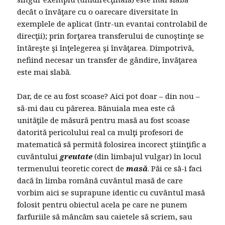
decât o învăţare cu o oarecare diversitate în
exemplele de aplicat (într-un evantai controlabil de
direcţii); prin forţarea transferului de cunoştinţe se
întăreşte şi înţelegerea şi învăţarea. Dimpotrivă,
nefiind necesar un transfer de gândire, învăţarea
este mai slabă.
Dar, de ce au fost scoase? Aici pot doar – din nou –
să-mi dau cu părerea. Bănuiala mea este că
unităţile de măsură pentru masă au fost scoase
datorită pericolului real ca mulţi profesori de
matematică să permită folosirea incorect ştiinţific a
cuvântului
greutate
(din limbajul vulgar) în locul
termenului teoretic corect de
masă
. Păi ce să-i faci
dacă în limba română cuvântul masă de care
vorbim aici se suprapune identic cu cuvântul masă
folosit pentru obiectul acela pe care ne punem
farfuriile să mâncăm sau caietele să scriem, sau