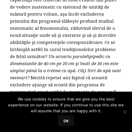
de vedere matematic cu sistemul de unităţi de
măsură pentru volum, aşa încât excluderea
primului din programă slăbeşte profund studiul
matematic al fenomenului, văduvind elevul de o
nouă situaţie unde să-şi exerseze şi să-şi dezvolte
abilităţile şi competenţele corespunzătoare. Ce se
întâmplă astfel în cazul tradiţionalelor probleme
de felul următor?
Un acvariu paralelipipedic cu
dimensiunile de 40 cm pe 20 cm şi înalt de 30 cm este
umplut până la o treime cu apă. Câţi litri de apă sunt
necesari?
Merită repetat aici faptul că această
excludere ajunge să scoată din programa de
matematică exact astfel de momente de care ar fi
atât de mare nevoie pentru a oferi elevilor şi
We use cookies to ensure that we give you the best
experience on our website. If you continue to use this site we
probleme cu aplicabilitate practică (cu sens), de
will assume that you are happy with it.
lipsa cărora se plânge aşa de multă lume. Asta fără
să mai discutăm de schizofrenia situaţiei ca întreg:
OK
3
deci la matematică elevul învaţă de pildă dm
, la