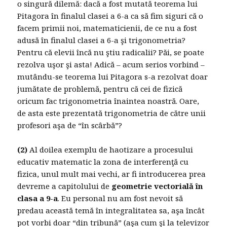
o singură dilemă: dacă a fost mutată teorema lui
Pitagora în finalul clasei a 6-a ca să fim siguri că o
facem primii noi, matematicienii, de ce nu a fost
adusă în finalul clasei a 6-a şi trigonometria?
Pentru că elevii încă nu ştiu radicalii? Păi, se poate
rezolva uşor şi asta! Adică – acum serios vorbind –
mutându-se teorema lui Pitagora s-a rezolvat doar
jumătate de problemă, pentru că cei de fizică
oricum fac trigonometria înaintea noastră. Oare,
de asta este prezentată trigonometria de către unii
profesori aşa de “în scârbă”?
(2)
Al doilea exemplu de haotizare a procesului
educativ matematic la zona de interferenţă cu
fizica, unul mult mai vechi, ar fi introducerea prea
devreme a capitolului de
geometrie vectorială în
clasa a 9-a
. Eu personal nu am fost nevoit să
predau această temă în integralitatea sa, aşa încât
pot vorbi doar “din tribună” (aşa cum şi la televizor