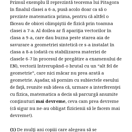
Primul exemplu îl reprezintă teorema lui Pitagora
în finalul clasei a 6-a, pusă acolo doar ca să o
prezinte matematica prima, pentru că altfel o
făceau de obicei olimpiştii de fizică prin toamna
clasei a 7-a. Al doilea ar fi apariţia vectorilor în
clasa a 9-a, care dau buzna peste starea aia de
savurare a geometriei sintetică ce s-a instalat în
clasa a 8-a (odată cu stabilizarea materiei de
clasele 6-7 în procesul de pregătire a examenului de
EN), vectorii întrerupând-o brutal cu un “alt fel de
geometrie”, care nici măcar nu prea arată a
geometrie. Aşadar, să pornim cu subiectele eseului
de faţă, reunite sub ideea că, urmare a interferenţei
cu fizica, matematica a decis să parcurgă anumite
conţinuturi
mai devreme
, ceva cam prea devreme
(că sigur nu ne-au obligat fizicienii să le facem mai
devreme!).
(1)
De mulţi ani copiii care alegeau să se