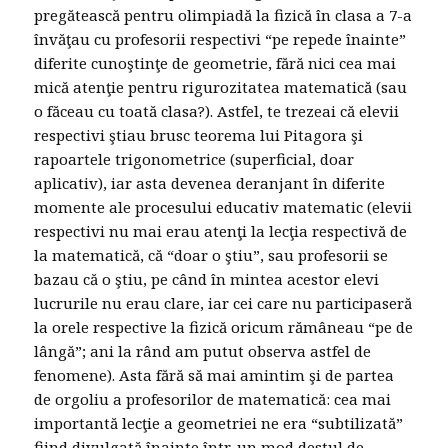
pregătească pentru olimpiadă la fizică în clasa a 7-a
învăţau cu profesorii respectivi “pe repede înainte”
diferite cunoştinţe de geometrie, fără nici cea mai
mică atenţie pentru rigurozitatea matematică (sau
o făceau cu toată clasa?). Astfel, te trezeai că elevii
respectivi ştiau brusc teorema lui Pitagora şi
rapoartele trigonometrice (superficial, doar
aplicativ), iar asta devenea deranjant în diferite
momente ale procesului educativ matematic (elevii
respectivi nu mai erau atenţi la lecţia respectivă de
la matematică, că “doar o ştiu”, sau profesorii se
bazau că o ştiu, pe când în mintea acestor elevi
lucrurile nu erau clare, iar cei care nu participaseră
la orele respective la fizică oricum rămâneau “pe de
lângă”; ani la rând am putut observa astfel de
fenomene). Asta fără să mai amintim şi de partea
de orgoliu a profesorilor de matematică: cea mai
importantă lecţie a geometriei ne era “subtilizată”
fiind divulgată înainte într-un mod destul de