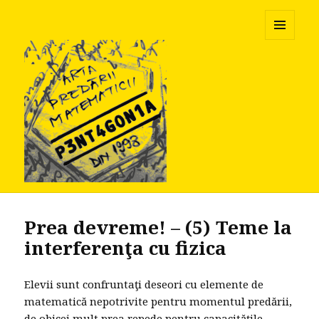
Pentagonia
MENU
AND
WIDGETS
Prea devreme! – (5) Teme la
interferenţa cu fizica
Elevii sunt confruntaţi deseori cu elemente de
matematică nepotrivite pentru momentul predării,
de obicei mult prea repede pentru capacităţile