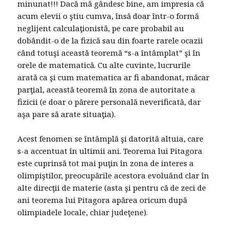
minunat!!! Dacă mă gândesc bine, am impresia că
acum elevii o ştiu cumva, însă doar într-o formă
neglijent calculaţionistă, pe care probabil au
dobândit-o de la fizică sau din foarte rarele ocazii
când totuşi această teoremă “s-a întâmplat” şi în
orele de matematică. Cu alte cuvinte, lucrurile
arată ca şi cum matematica ar fi abandonat, măcar
parţial, această teoremă în zona de autoritate a
fizicii (e doar o părere personală neverificată, dar
aşa pare să arate situaţia).
Acest fenomen se întâmplă şi datorită altuia, care
s-a accentuat în ultimii ani. Teorema lui Pitagora
este cuprinsă tot mai puţin în zona de interes a
olimpiştilor, preocupările acestora evoluând clar în
alte direcţii de materie (asta şi pentru că de zeci de
ani teorema lui Pitagora apărea oricum după
olimpiadele locale, chiar judeţene).