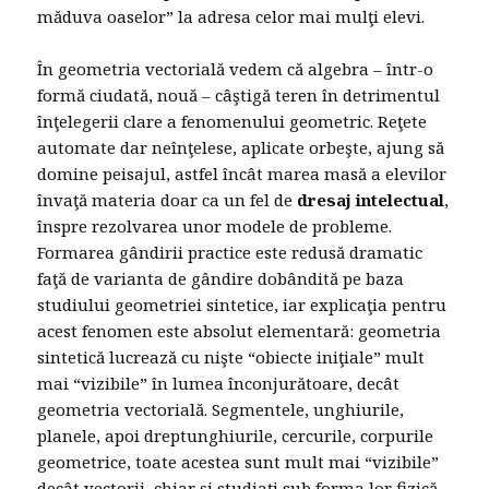
măduva oaselor” la adresa celor mai mulţi elevi.
În geometria vectorială vedem că algebra – într-o
formă ciudată, nouă – câştigă teren în detrimentul
înţelegerii clare a fenomenului geometric. Reţete
automate dar neînţelese, aplicate orbeşte, ajung să
domine peisajul, astfel încât marea masă a elevilor
învaţă materia doar ca un fel de
dresaj intelectual
,
înspre rezolvarea unor modele de probleme.
Formarea gândirii practice este redusă dramatic
faţă de varianta de gândire dobândită pe baza
studiului geometriei sintetice, iar explicaţia pentru
acest fenomen este absolut elementară: geometria
sintetică lucrează cu nişte “obiecte iniţiale” mult
mai “vizibile” în lumea înconjurătoare, decât
geometria vectorială. Segmentele, unghiurile,
planele, apoi dreptunghiurile, cercurile, corpurile
geometrice, toate acestea sunt mult mai “vizibile”
decât vectorii, chiar şi studiaţi sub forma lor fizică