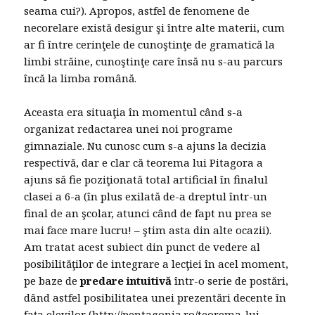
seama cui?). Apropos, astfel de fenomene de
necorelare există desigur şi între alte materii, cum
ar fi între cerinţele de cunoştinţe de gramatică la
limbi străine, cunoştinţe care însă nu s-au parcurs
încă la limba română.
Aceasta era situaţia în momentul când s-a
organizat redactarea unei noi programe
gimnaziale. Nu cunosc cum s-a ajuns la decizia
respectivă, dar e clar că teorema lui Pitagora a
ajuns să fie poziţionată total artificial în finalul
clasei a 6-a (în plus exilată de-a dreptul într-un
final de an şcolar, atunci când de fapt nu prea se
mai face mare lucru! – ştim asta din alte ocazii).
Am tratat acest subiect din punct de vedere al
posibilităţilor de integrare a lecţiei în acel moment,
pe baze de
predare intuitivă
într-o serie de postări,
dând astfel posibilitatea unei prezentări decente în
faţa elevilor (
http://pentagonia.ro/teorema-lui-