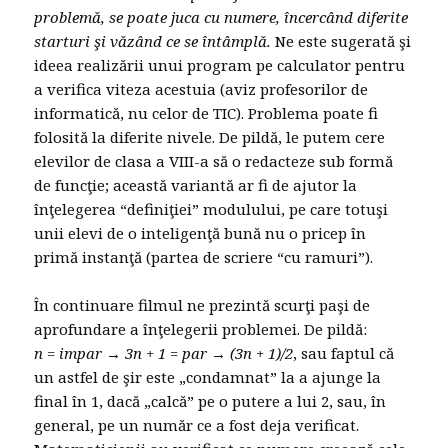
problemă, se poate juca cu numere, încercând diferite
starturi şi văzând ce se întâmplă.
Ne este sugerată şi
ideea realizării unui program pe calculator pentru
a verifica viteza acestuia (aviz profesorilor de
informatică, nu celor de TIC). Problema poate fi
folosită la diferite nivele. De pildă, le putem cere
elevilor de clasa a VIII-a să o redacteze sub formă
de funcţie; această variantă ar fi de ajutor la
înţelegerea “definiţiei” modulului, pe care totuşi
unii elevi de o inteligenţă bună nu o pricep în
primă instanţă (partea de scriere “cu ramuri”).
În continuare filmul ne prezintă scurţi paşi de
aprofundare a înţelegerii problemei. De pildă:
n = impar
→ 3n + 1 = par → (3n + 1)/2
, sau faptul că
un astfel de şir este „condamnat” la a ajunge la
final în 1, dacă „calcă” pe o putere a lui 2, sau, în
general, pe un număr ce a fost deja verificat.