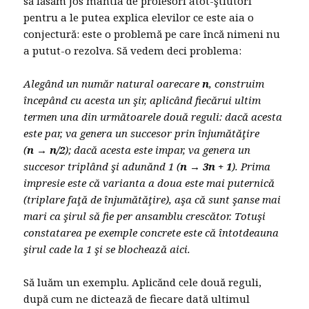
să lăsăm jos mantia de profesori atot-ştiutori
pentru a le putea explica elevilor ce este aia o
conjectură: este o problemă pe care încă nimeni nu
a putut-o rezolva. Să vedem deci problema:
Alegând un număr natural oarecare
n
, construim
începând cu acesta un şir, aplicând fiecărui ultim
termen una din următoarele două reguli: dacă acesta
este par, va genera un succesor prin înjumătăţire
(
n → n/2
); dacă acesta este impar, va genera un
succesor triplând şi adunănd 1 (
n → 3n + 1
). Prima
impresie este că varianta a doua este mai puternică
(triplare faţă de înjumătăţire), aşa că sunt şanse mai
mari ca şirul să fie per ansamblu crescător. Totuşi
constatarea pe exemple concrete este că întotdeauna
şirul cade la 1 şi se blochează aici.
Să luăm un exemplu. Aplicănd cele două reguli,
după cum ne dictează de fiecare dată ultimul