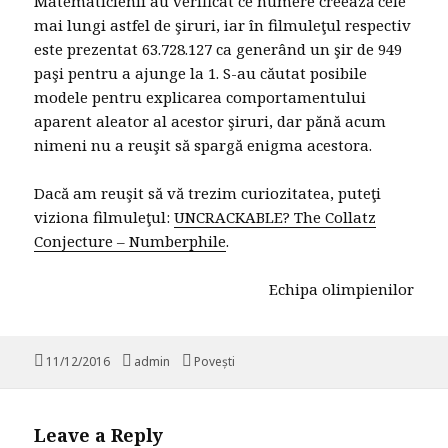
Matematicienii au verificat ce numere creează cele
mai lungi astfel de şiruri, iar în filmuleţul respectiv
este prezentat 63.728.127 ca generând un şir de 949
paşi pentru a ajunge la 1. S-au căutat posibile
modele pentru explicarea comportamentului
aparent aleator al acestor şiruri, dar pănă acum
nimeni nu a reuşit să spargă enigma acestora.
Dacă am reuşit să vă trezim curiozitatea, puteţi
viziona filmuleţul:
UNCRACKABLE? The Collatz
Conjecture – Numberphile
.
Echipa olimpienilor
Posted
11/12/2016
Author
admin
Categories
Povești
on
Leave a Reply