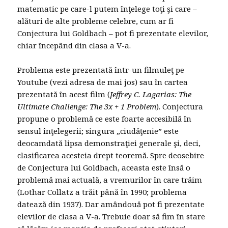
matematic pe care-l putem înţelege toţi şi care –
alături de alte probleme celebre, cum ar fi
Conjectura lui Goldbach – pot fi prezentate elevilor,
chiar începând din clasa a V-a.
Problema este prezentată într-un filmuleţ pe
Youtube (vezi adresa de mai jos) sau în cartea
prezentată în acest film (
Jeffrey C. Lagarias:
The
Ultimate Challenge: The 3x + 1 Problem
). Conjectura
propune o problemă ce este foarte accesibilă în
sensul înţelegerii; singura „ciudăţenie” este
deocamdată lipsa demonstraţiei generale şi, deci,
clasificarea acesteia drept teoremă. Spre deosebire
de Conjectura lui Goldbach, aceasta este însă o
problemă mai actuală, a vremurilor în care trăim
(Lothar Collatz a trăit până în 1990; problema
datează din 1937). Dar amândouă pot fi prezentate
elevilor de clasa a V-a. Trebuie doar să fim în stare