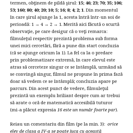
termen, obţinem de pildă şirul:
15; 46; 23; 70; 35; 106;
53; 160; 80; 40; 20; 10; 5; 16; 8; 4; 2; 1
. Din momentul
în care şirul ajunge la 1, acesta întră într-un soi de
perioadă: 1 → 4 → 2 → 1. Merită aici făcută o scurtă
observaţie, pe care desigur că o veţi remarca:
filmuleţul respectiv prezintă problema sub forma
unei mici cercetări, fără a pune din start concluzia
(că se ajunge oricum la 1). La fel ca la o predare
prin problematizare extremă, în care elevul este
atras să cerceteze singur ce se întâmplă, urmând să
se convingă singur, filmul ne propune în prima fază
doar să vedem ce se întâmplă; concluzia apare pe
parcurs. Din acest punct de vedere, filmuleţul
prezintă un exemplu briliant despre cum ar trebui
să arate o oră de matematică accesibilă tuturor
(mi-a plăcut expresia
16 este un număr foarte par
).
Reiau un comentariu din film (pe la min. 3):
orice
elev de clasa a IV-a se poate juca cu această