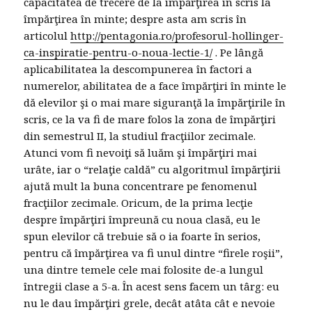
capacitatea de trecere de la împărţirea în scris la
împărţirea în minte; despre asta am scris în
articolul
http://pentagonia.ro/profesorul-hollinger-
ca-inspiratie-pentru-o-noua-lectie-1/
. Pe lângă
aplicabilitatea la descompunerea în factori a
numerelor, abilitatea de a face împărţiri în minte le
dă elevilor şi o mai mare siguranţă la împărţirile în
scris, ce la va fi de mare folos la zona de împărţiri
din semestrul II, la studiul fracţiilor zecimale.
Atunci vom fi nevoiţi să luăm şi împărţiri mai
urâte, iar o “relaţie caldă” cu algoritmul împărţirii
ajută mult la buna concentrare pe fenomenul
fracţiilor zecimale. Oricum, de la prima lecţie
despre împărţiri împreună cu noua clasă, eu le
spun elevilor că trebuie să o ia foarte în serios,
pentru că împărţirea va fi unul dintre “firele roşii”,
una dintre temele cele mai folosite de-a lungul
întregii clase a 5-a. În acest sens facem un târg: eu
nu le dau împărţiri grele, decât atâta cât e nevoie