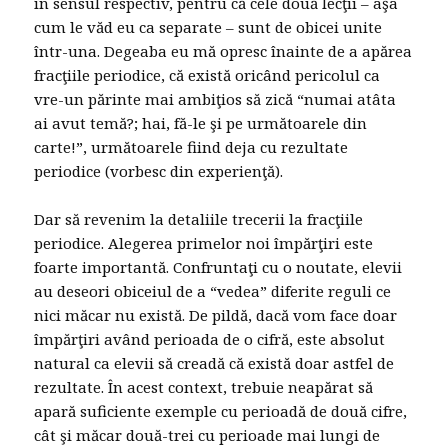
în sensul respectiv, pentru că cele două lecţii – aşa
cum le văd eu ca separate – sunt de obicei unite
într-una. Degeaba eu mă opresc înainte de a apărea
fracţiile periodice, că există oricând pericolul ca
vre-un părinte mai ambiţios să zică “numai atâta
ai avut temă?; hai, fă-le şi pe următoarele din
carte!”, următoarele fiind deja cu rezultate
periodice (vorbesc din experienţă).
Dar să revenim la detaliile trecerii la fracţiile
periodice. Alegerea primelor noi împărţiri este
foarte importantă. Confruntaţi cu o noutate, elevii
au deseori obiceiul de a “vedea” diferite reguli ce
nici măcar nu există. De pildă, dacă vom face doar
împărţiri având perioada de o cifră, este absolut
natural ca elevii să creadă că există doar astfel de
rezultate. În acest context, trebuie neapărat să
apară suficiente exemple cu perioadă de două cifre,
cât şi măcar două-trei cu perioade mai lungi de