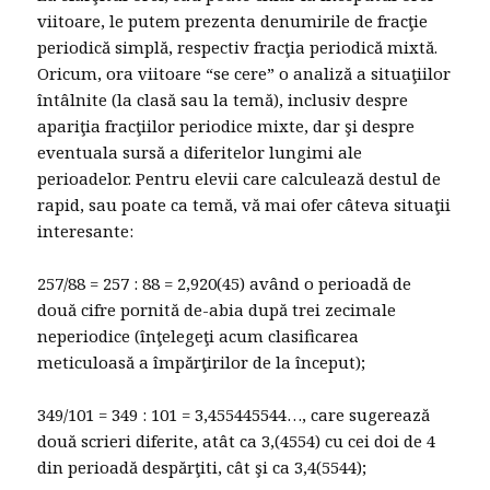
viitoare, le putem prezenta denumirile de fracţie
periodică simplă, respectiv fracţia periodică mixtă.
Oricum, ora viitoare “se cere” o analiză a situaţiilor
întâlnite (la clasă sau la temă), inclusiv despre
apariţia fracţiilor periodice mixte, dar şi despre
eventuala sursă a diferitelor lungimi ale
perioadelor. Pentru elevii care calculează destul de
rapid, sau poate ca temă, vă mai ofer câteva situaţii
interesante:
257/88 = 257 : 88 = 2,920(45) având o perioadă de
două cifre pornită de-abia după trei zecimale
neperiodice (înţelegeţi acum clasificarea
meticuloasă a împărţirilor de la început);
349/101 = 349 : 101 = 3,455445544…, care sugerează
două scrieri diferite, atât ca 3,(4554) cu cei doi de 4
din perioadă despărţiti, cât şi ca 3,4(5544);