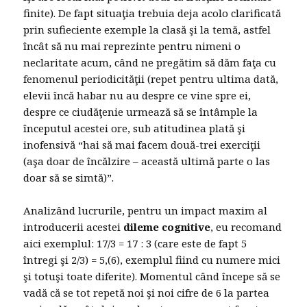
finite). De fapt situaţia trebuia deja acolo clarificată
prin sufieciente exemple la clasă şi la temă, astfel
încât să nu mai reprezinte pentru nimeni o
neclaritate acum, când ne pregătim să dăm faţa cu
fenomenul periodicităţii (repet pentru ultima dată,
elevii încă habar nu au despre ce vine spre ei,
despre ce ciudăţenie urmează să se întâmple la
începutul acestei ore, sub atitudinea plată şi
inofensivă “hai să mai facem două-trei exerciţii
(aşa doar de încălzire – această ultimă parte o las
doar să se simtă)”.
Analizând lucrurile, pentru un impact maxim al
introducerii acestei
dileme cognitive
, eu recomand
aici exemplul: 17/3 = 17 : 3 (care este de fapt 5
întregi şi 2/3) = 5,(6), exemplul fiind cu numere mici
şi totuşi toate diferite). Momentul când începe să se
vadă că se tot repetă noi şi noi cifre de 6 la partea