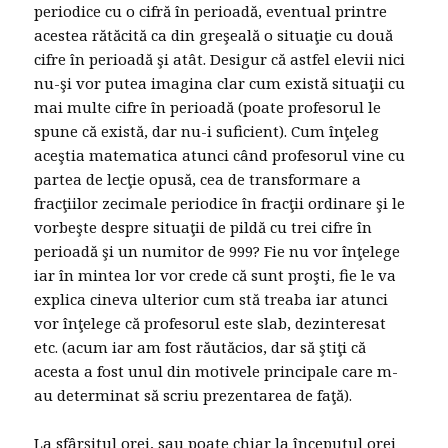
periodice cu o cifră în perioadă, eventual printre
acestea rătăcită ca din greşeală o situaţie cu două
cifre în perioadă şi atât. Desigur că astfel elevii nici
nu-şi vor putea imagina clar cum există situaţii cu
mai multe cifre în perioadă (poate profesorul le
spune că există, dar nu-i suficient). Cum înţeleg
aceştia matematica atunci când profesorul vine cu
partea de lecţie opusă, cea de transformare a
fracţiilor zecimale periodice în fracţii ordinare şi le
vorbeşte despre situaţii de pildă cu trei cifre în
perioadă şi un numitor de 999? Fie nu vor înţelege
iar în mintea lor vor crede că sunt proşti, fie le va
explica cineva ulterior cum stă treaba iar atunci
vor înţelege că profesorul este slab, dezinteresat
etc. (acum iar am fost răutăcios, dar să ştiţi că
acesta a fost unul din motivele principale care m-
au determinat să scriu prezentarea de faţă).
La sfârşitul orei, sau poate chiar la începutul orei