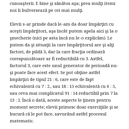
cunoaşterii. E bine şi sănătos aşa; prea mulţi itemi
noi îi bulversează pe cei mai mulţi.
Elevii s-ar prinde dacă le-am da doar împărţiri cu
aceşti împărţitori, aşa încât putem apela aici şi la o
şmecherie (nici pe asta încă nu le-o explicăm). Le
putem da şi situaţii la care împărţitorul are şi alţi
factori, de pildă 3, dar la care fracţia ordinară
corespunzătoare ar fi reductibilă cu 3. Astfel,
factorul 3, care este unul generator de perioadă nu-
şi poate face acest efect. Se pot obţine astfel
împărţiri de tipul 21 : 6, care este de fapt
echivalentă cu 7 : 2., sau 18 : 15 echivalentă cu 6 : 5,
sau ceva mai complicatul 91 : 14 reductibil prin 7 la
13 : 2. Încă o dată, aceste aspecte le ţinem pentru
moment secrete; elevii primesc doar exerciţiile şi se
bucură că le pot face, savurând astfel procesul
matematic.