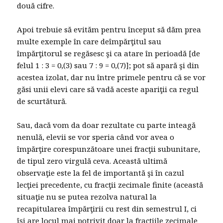
două cifre.
Apoi trebuie să evităm pentru început să dăm prea
multe exemple în care deîmpărţitul sau
împărţitorul se regăsesc şi ca atare în perioadă [de
felul 1 : 3 = 0,(3) sau 7 : 9 = 0,(7)]; pot să apară şi din
acestea izolat, dar nu între primele pentru că se vor
găsi unii elevi care să vadă aceste apariţii ca regul
de scurtătură.
Sau, dacă vom da doar rezultate cu parte inteagă
nenulă, elevii se vor speria când vor avea o
împărţire corespunzătoare unei fracţii subunitare,
de tipul zero virgulă ceva. Această ultimă
observaţie este la fel de importantă şi în cazul
lecţiei precedente, cu fracţii zecimale finite (această
situaţie nu se putea rezolva natural la
recapitularea împărţirii cu rest din semestrul I, ci
îşi are locul mai potrivit doar la fracţiile zecimale