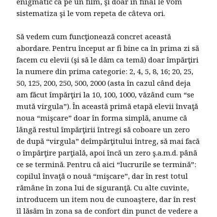
enigmatic ca pe un film, şi doar în final le vom
sistematiza şi le vom repeta de câteva ori.
Să vedem cum funcţionează concret această
abordare. Pentru început ar fi bine ca în prima zi să
facem cu elevii (şi să le dăm ca temă) doar împărţiri
la numere din prima categorie: 2, 4, 5, 8, 16; 20, 25,
50, 125, 200, 250, 500, 2000 (asta în cazul când deja
am făcut împărţiri la 10, 100, 1000, văzând cum “se
mută virgula”). În această primă etapă elevii învaţă
noua “mişcare” doar în forma simplă, anume că
lângă restul împărţirii întregi să coboare un zero
de după “virgula” deîmpărţitului întreg, să mai facă
o împărţire parţială, apoi încă un zero ş.a.m.d. până
ce se termină. Pentru că aici “lucrurile se termină”:
copilul învaţă o nouă “mişcare”, dar în rest totul
rămâne în zona lui de siguranţă. Cu alte cuvinte,
introducem un item nou de cunoaştere, dar în rest
îl lăsăm în zona sa de confort din punct de vedere a