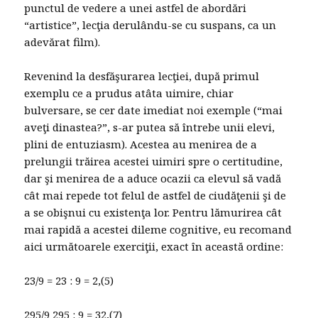
punctul de vedere a unei astfel de abordări
“artistice”, lecţia derulându-se cu suspans, ca un
adevărat film).
Revenind la desfăşurarea lecţiei, după primul
exemplu ce a prudus atâta uimire, chiar
bulversare, se cer date imediat noi exemple (“mai
aveţi dinastea?”, s-ar putea să întrebe unii elevi,
plini de entuziasm). Acestea au menirea de a
prelungii trăirea acestei uimiri spre o certitudine,
dar şi menirea de a aduce ocazii ca elevul să vadă
cât mai repede tot felul de astfel de ciudăţenii şi de
a se obişnui cu existenţa lor. Pentru lămurirea cât
mai rapidă a acestei dileme cognitive, eu recomand
aici următoarele exerciţii, exact în această ordine:
23/9 = 23 : 9 = 2,(5)
295/9 295 : 9 = 32,(7)