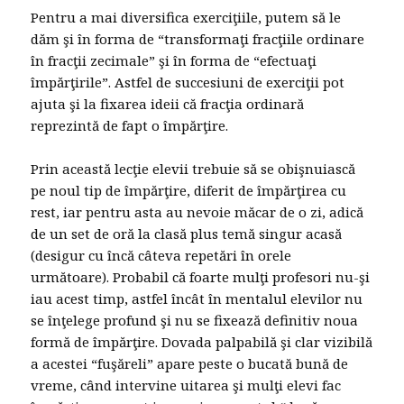
Pentru a mai diversifica exerciţiile, putem să le
dăm şi în forma de “transformaţi fracţiile ordinare
în fracţii zecimale” şi în forma de “efectuaţi
împărţirile”. Astfel de succesiuni de exerciţii pot
ajuta şi la fixarea ideii că fracţia ordinară
reprezintă de fapt o împărţire.
Prin această lecţie elevii trebuie să se obişnuiască
pe noul tip de împărţire, diferit de împărţirea cu
rest, iar pentru asta au nevoie măcar de o zi, adică
de un set de oră la clasă plus temă singur acasă
(desigur cu încă câteva repetări în orele
următoare). Probabil că foarte mulţi profesori nu-şi
iau acest timp, astfel încât în mentalul elevilor nu
se înţelege profund şi nu se fixează definitiv noua
formă de împărţire. Dovada palpabilă şi clar vizibilă
a acestei “fuşăreli” apare peste o bucată bună de
vreme, când intervine uitarea şi mulţi elevi fac