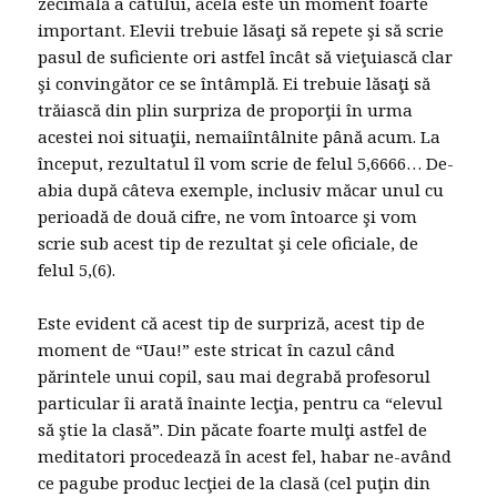
zecimală a câtului, acela este un moment foarte
important. Elevii trebuie lăsaţi să repete şi să scrie
pasul de suficiente ori astfel încât să vieţuiască clar
şi convingător ce se întâmplă. Ei trebuie lăsaţi să
trăiască din plin surpriza de proporţii în urma
acestei noi situaţii, nemaiîntâlnite până acum. La
început, rezultatul îl vom scrie de felul 5,6666… De-
abia după câteva exemple, inclusiv măcar unul cu
perioadă de două cifre, ne vom întoarce şi vom
scrie sub acest tip de rezultat şi cele oficiale, de
felul 5,(6).
Este evident că acest tip de surpriză, acest tip de
moment de “Uau!” este stricat în cazul când
părintele unui copil, sau mai degrabă profesorul
particular îi arată înainte lecţia, pentru ca “elevul
să ştie la clasă”. Din păcate foarte mulţi astfel de
meditatori procedează în acest fel, habar ne-având
ce pagube produc lecţiei de la clasă (cel puţin din