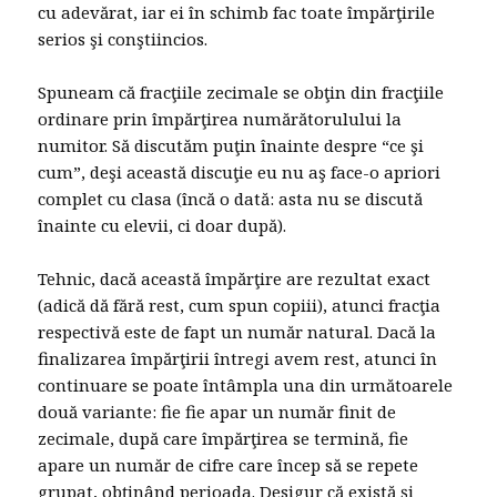
cu adevărat, iar ei în schimb fac toate împărţirile
serios şi conştiincios.
Spuneam că fracţiile zecimale se obţin din fracţiile
ordinare prin împărţirea numărătorulului la
numitor. Să discutăm puţin înainte despre “ce şi
cum”, deşi această discuţie eu nu aş face-o apriori
complet cu clasa (încă o dată: asta nu se discută
înainte cu elevii, ci doar după).
Tehnic, dacă această împărţire are rezultat exact
(adică dă fără rest, cum spun copiii), atunci fracţia
respectivă este de fapt un număr natural. Dacă la
finalizarea împărţirii întregi avem rest, atunci în
continuare se poate întâmpla una din următoarele
două variante: fie fie apar un număr finit de
zecimale, după care împărţirea se termină, fie
apare un număr de cifre care încep să se repete
grupat, obţinând perioada. Desigur că există şi