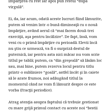
împărţirea cu rest iar apoi pun restul “după
virgulă”.
Ei, da, iar acum, odată aceste lucruri fiind lămurite,
putem să venim într-o bună dimineaţă cu o nouă
împărţire, având aerul că “mai facem două-trei
exerciţii, aşa pentru încălzire”. De fapt, însă, vom
veni cu o primă împărţire cu perioadă. Elevii încă
nu ştiu ce urmează, va fi o surpriză destul de
puternică, iar pentru asta nici măcar nu vom scrie
titlul pe tablă; putem, ca “din greşeală” să lăsăm loc
sau, mai bine, putem rezerva locul pentru titlu
printr-o subliniere “goală”, astfel încât şi în caiete
să le arate frumos, noi adăugând titlul la
momentul când ne vom fi lămurit despre ce este
vorba (Fracţii periodice).
Atrag atenţia asupra faptului că trebuie gestionat
cu mare grijă primul contact cu aceste noi “bestii