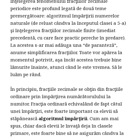
Înţelegerea fenomenului fracţiilor zecimale
periodice este profund legată de două teme
premergătoare: algoritmul împărţirii numerelor
naturale (de reluat cândva la începutul clasei a 5-a)
şi înţelegerea fracţiilor zecimale finite (imediat
precedentă, cu care face practic pereche în predare).
La acestea s-ar mai adăuga una “de paranteză”,
anume simplificarea fracţiilor. Toate vor apărea la
momentul potrivit, aşa încât acestea trebuie bine
lămurite înainte, atunci când le este vremea. Să le
luăm pe rând.
În principiu, fracţiile zecimale se obţin din fracţiile
ordinare prin împărţirea numărătorulului la
numitor. Fracţia ordinară echivalând de fapt câtul
unei împărţiri, este foarte important ca elevii să
stăpânească
algoritmul împărţirii
. Cum am mai
spus, chiar dacă elevii le învaţă deja în clasele
primare, este foarte bine să ne asigurăm cândva la