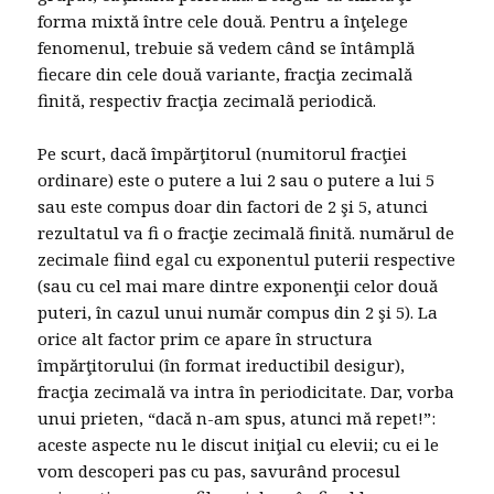
forma mixtă între cele două. Pentru a înţelege
fenomenul, trebuie să vedem când se întâmplă
fiecare din cele două variante, fracţia zecimală
finită, respectiv fracţia zecimală periodică.
Pe scurt, dacă împărţitorul (numitorul fracţiei
ordinare) este o putere a lui 2 sau o putere a lui 5
sau este compus doar din factori de 2 şi 5, atunci
rezultatul va fi o fracţie zecimală finită. numărul de
zecimale fiind egal cu exponentul puterii respective
(sau cu cel mai mare dintre exponenţii celor două
puteri, în cazul unui număr compus din 2 şi 5). La
orice alt factor prim ce apare în structura
împărţitorului (în format ireductibil desigur),
fracţia zecimală va intra în periodicitate. Dar, vorba
unui prieten, “dacă n-am spus, atunci mă repet!”:
aceste aspecte nu le discut iniţial cu elevii; cu ei le
vom descoperi pas cu pas, savurând procesul