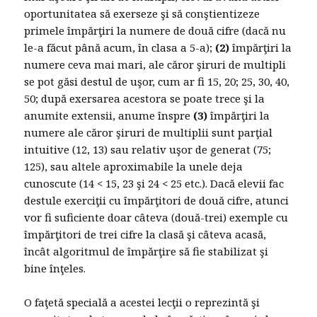
oportunitatea să exerseze şi să conştientizeze
primele împărţiri la numere de două cifre (dacă nu
le-a făcut până acum, în clasa a 5-a);
(2)
împărţiri la
numere ceva mai mari, ale căror şiruri de multipli
se pot găsi destul de uşor, cum ar fi 15, 20; 25, 30, 40,
50; după exersarea acestora se poate trece şi la
anumite extensii, anume înspre
(3)
împărţiri la
numere ale căror şiruri de multiplii sunt parţial
intuitive (12, 13) sau relativ uşor de generat (75;
125), sau altele aproximabile la unele deja
cunoscute (14 < 15, 23 şi 24 < 25 etc.). Dacă elevii fac
destule exerciţii cu împărţitori de două cifre, atunci
vor fi suficiente doar câteva (două-trei) exemple cu
împărţitori de trei cifre la clasă şi câteva acasă,
încât algoritmul de împărţire să fie stabilizat şi
bine înţeles.
O faţetă specială a acestei lecţii o reprezintă şi