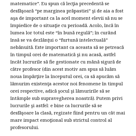
matematice”. Eu spun că lecţia precedentă se
desfăşoară “pe marginea prăpastiei” şi de aia a fost
aşa de important ca la acel moment elevii să nu se
împiedice de o situaţie cu perioadă. Acolo, încă în
lumea lor totul este “în bună regulă”; în curând
însă se va dezlănţui o “furtună intelectuală”
nebănuită. Este important ca aceasta să se petreacă
în timpul orei de matematică şi nu acasă, astfel
încât lucrurile să fie gestionate cu mână sigură de
către profesor (din acest motiv am spus să luăm
noua împărţire la începutul orei, ca să apucăm să
lămurim existenţa acestor noi fenomene în timpul
orei respective, adică şocul şi lămuririle să se
întâmple sub supravegherea noastră). Putem privi
lucrurile şi astfel: e bine ca lucrurile să se
desfăşoare la clasă, regizate fiind pentru un cât mai
mare impact emoţional sub strictul control al
profesorului.