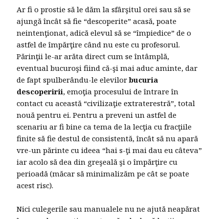
Ar fi o prostie să le dăm la sfârşitul orei sau să se
ajungă încât să fie “descoperite” acasă, poate
neintenţionat, adică elevul să se “împiedice” de o
astfel de împărţire când nu este cu profesorul.
Părinţii le-ar arăta direct cum se întâmplă,
eventual bucuroşi fiind că-şi mai aduc aminte, dar
de fapt spulberându-le elevilor
bucuria
descoperirii
, emoţia procesului de întrare în
contact cu această “civilizaţie extraterestră”, total
nouă pentru ei. Pentru a preveni un astfel de
scenariu ar fi bine ca tema de la lecţia cu fracţiile
finite să fie destul de consistentă, încât să nu apară
vre-un părinte cu ideea “hai s-ţi mai dau eu câteva”
iar acolo să dea din greşeală şi o împărţire cu
perioadă (măcar să minimalizăm pe cât se poate
acest risc).
Nici culegerile sau manualele nu ne ajută neapărat