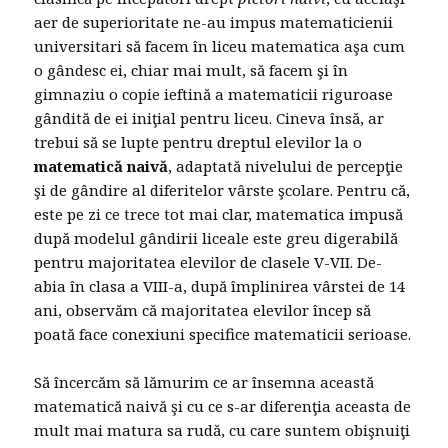
aer de superioritate ne-au impus matematicienii
universitari să facem în liceu matematica aşa cum
o gândesc ei, chiar mai mult, să facem şi în
gimnaziu o copie ieftină a matematicii riguroase
gândită de ei iniţial pentru liceu. Cineva însă, ar
trebui să se lupte pentru dreptul elevilor la o
matematică naivă
, adaptată nivelului de percepţie
şi de gândire al diferitelor vârste şcolare. Pentru că,
este pe zi ce trece tot mai clar, matematica impusă
după modelul gândirii liceale este greu digerabilă
pentru majoritatea elevilor de clasele V-VII. De-
abia în clasa a VIII-a, după împlinirea vârstei de 14
ani, observăm că majoritatea elevilor încep să
poată face conexiuni specifice matematicii serioase.
Să încercăm să lămurim ce ar însemna această
matematică naivă şi cu ce s-ar diferenţia aceasta de
mult mai matura sa rudă, cu care suntem obişnuiţi