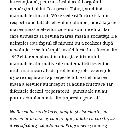
internaţional, pentru a hrăni astfel orgoliul
nemărginit al lui Ceauşescu. Totuşi, studiind
manualele din anii ’80 se vede că încă exista un
respect solid faţă de elevul ne-olimpic, adică faţă de
marea masă a elevilor care nu sunt de elită, dar
care urmează să devină marea masă a societăţii. De
neînţeles este faptul că nimeni nu a realizat după
Revoluţie ce se întâmplă, astfel încât la reforma din
1997 chiar s-a plusat în direcţia elitismului,
manualele alternative de matematică devenind
mult mai încărcate de probleme grele, exerciţiile
uşoare dispărând aproape de tot. Astfel, marea
masă a elevilor au început să adune frustrare. Iar
diferitele decizii “reparatorii” punctuale nu au
putut schimba nimic din impresia generală.
Nu facem lucrurile încet, simplu şi sistematic, nu
punem întâi bazele, ca mai apoi, odată cu vârsta, să
diversificăm şi să adâncim. Programele şcolare şi