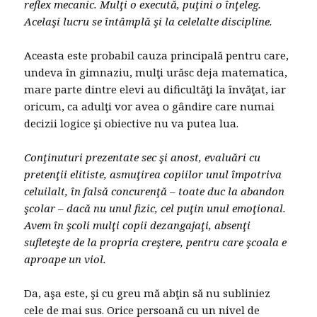
reflex mecanic. Mulţi o execută, puţini o înţeleg.
Acelaşi lucru se întâmplă şi la celelalte discipline.
Aceasta este probabil cauza principală pentru care,
undeva în gimnaziu, mulţi urăsc deja matematica,
mare parte dintre elevi au dificultăţi la învăţat, iar
oricum, ca adulţi vor avea o gândire care numai
decizii logice şi obiective nu va putea lua.
Conţinuturi prezentate sec şi anost, evaluări cu
pretenţii elitiste, asmuţirea copiilor unul împotriva
celuilalt, în falsă concurenţă – toate duc la abandon
şcolar – dacă nu unul fizic, cel puţin unul emoţional.
Avem în şcoli mulţi copii dezangajaţi, absenţi
sufleteşte de la propria creştere, pentru care şcoala e
aproape un viol.
Da, aşa este, şi cu greu mă abţin să nu subliniez
cele de mai sus. Orice persoană cu un nivel de