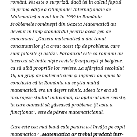
români. Nu este o surpriză, dacă iei în calcul faptul
că prima ediţie a Olimpiadei Internaţionale de
Matematică a avut loc în 1959 în România.
Problemele româneşti din Gazeta Matematică au
devenit în timp standardul pentru acest gen de
concursuri. „Gazeta matematică a dat tonul
concursurilor şi a creat acest tip de probleme, care
sunt folosite şi astăzi. Paradoxul este că românii au
încercat să imite nişte reviste franţuzeşti şi belgiene,
ca să aibă propriile lor reviste. La sfârşitul secolului
19, un grup de matematicieni şi ingineri au ajuns la
concluzia că în România nu se ştia multă
matematică, era un deşert tehnic. Ideea lor era să
încurajeze studiul individual, cu ajutorul unei reviste,
în care oamenii să găsească probleme. Şi asta a
funcţionat”, este de părere matematicianul.
Care este cea mai bună cale pentru a-i învăţa pe copii
matematica? „
Matematica ar trebui predată într-