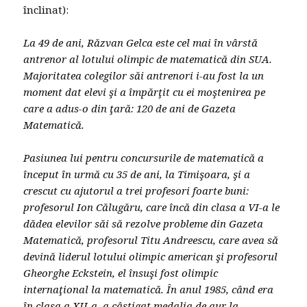
înclinat):
La 49 de ani,
Răzvan Gelca
este cel mai în vârstă
antrenor al lotului olimpic de matematică din SUA.
Majoritatea colegilor săi antrenori i-au fost la un
moment dat elevi şi a împărţit cu ei moştenirea pe
care a adus-o din ţară: 120 de ani de Gazeta
Matematică.
Pasiunea lui pentru concursurile de matematică a
început în urmă cu 35 de ani, la Timişoara, şi a
crescut cu ajutorul a trei profesori foarte buni:
profesorul Ion Călugăru, care încă din clasa a VI-a le
dădea elevilor săi să rezolve probleme din Gazeta
Matematică, profesorul Titu Andreescu, care avea să
devină liderul lotului olimpic american şi profesorul
Gheorghe Eckstein, el însuşi fost olimpic
internaţional la matematică. În anul 1985, când era
în clasa a XII-a, a câştigat medalia de aur la