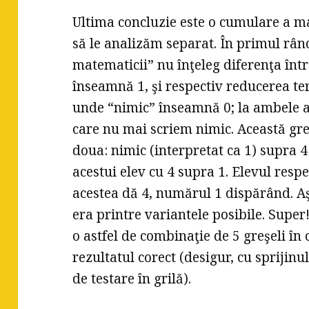
Ultima concluzie este o cumulare a ma
să le analizăm separat. În primul rând
matematicii” nu înţeleg diferenţa într
înseamnă 1, şi respectiv reducerea te
unde “nimic” înseamnă 0; la ambele a
care nu mai scriem nimic. Această gre
doua: nimic (interpretat ca 1) supra 4
acestui elev cu 4 supra 1. Elevul resp
acestea dă 4, numărul 1 dispărând. Aşa
era printre variantele posibile. Supe
o astfel de combinaţie de 5 greşeli în
rezultatul corect (desigur, cu sprijinu
de testare în grilă).