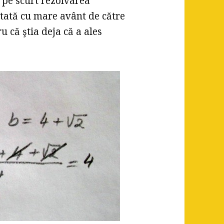
ă pe scurt rezolvarea
ntată cu mare avânt de către
u că ştia deja că a ales