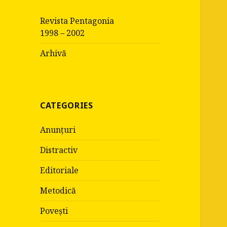
c
Revista Pentagonia
h
1998 – 2002
f
o
Arhivă
r
:
CATEGORIES
Anunțuri
Distractiv
Editoriale
Metodică
Povești