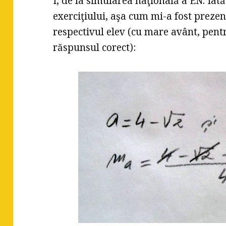
I, de la simularea naţională a EN. Iat
exerciţiului, aşa cum mi-a fost preze
respectivul elev (cu mare avânt, pentr
răspunsul corect):