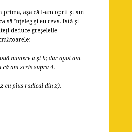
in prima, aşa că l-am oprit şi am
ca să înţeleg şi eu ceva. Iată şi
uteţi deduce greşeleile
următoarele:
două numere a şi b; dar apoi am
a că am scris supra 4.
2 cu plus radical din 2).