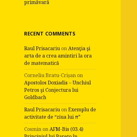
primăvară
RECENT COMMENTS
Raul Prisacariu
on
Atenţia şi
arta de a crea amintiri la ora
de matematică
Corneliu Bratu-Crișan
on
Apostolos Doxiadis – Unchiul
Petros şi Conjectura lui
Goldbach
Raul Prisacariu
on
Exemplu de
activitate de “ziua lui π”
Cosmin
on
AFM-Bis (03.4)
Principiul lui Pareto în