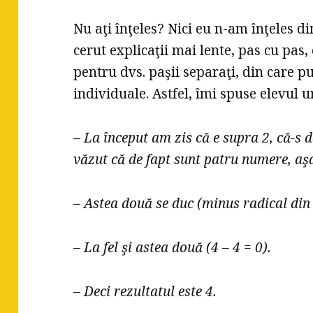
Nu aţi înţeles? Nici eu n-am înţeles d
cerut explicaţii mai lente, pas cu pas, 
pentru dvs. paşii separaţi, din care p
individuale. Astfel, îmi spuse elevul 
–
La început am zis că e supra 2, că-s 
văzut că de fapt sunt patru numere, aş
– Astea două se duc (minus radical din 
– La fel şi astea două (4 – 4 = 0).
– Deci rezultatul este 4.