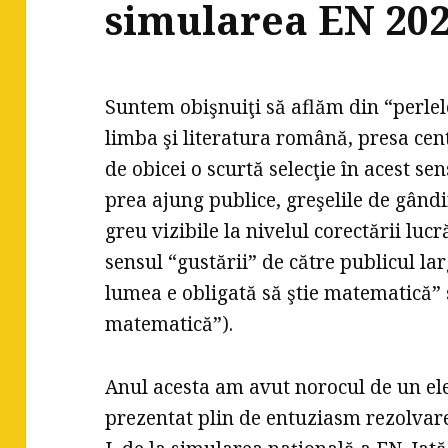
simularea EN 20
Suntem obişnuiţi să aflăm din “perlel
limba şi literatura română, presa cen
de obicei o scurtă selecţie în acest s
prea ajung publice, greşelile de gândi
greu vizibile la nivelul corectării lucră
sensul “gustării” de către publicul la
lumea e obligată să ştie matematică” s
matematică”).
Anul acesta am avut norocul de un elev
prezentat plin de entuziasm rezolvarea