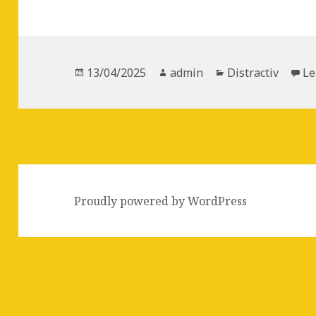
Posted
13/04/2025
Author
admin
Categories
Distractiv
Le
on
Proudly powered by WordPress