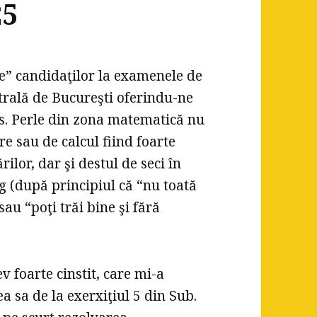
25
e” candidaţilor la examenele de
trală de Bucureşti oferindu-ne
ens. Perle din zona matematică nu
re sau de calcul fiind foarte
rilor, dar şi destul de seci în
rg (după principiul că “nu toată
au “poţi trăi bine şi fără
 foarte cinstit, care mi-a
 sa de la exerxiţiul 5 din Sub.