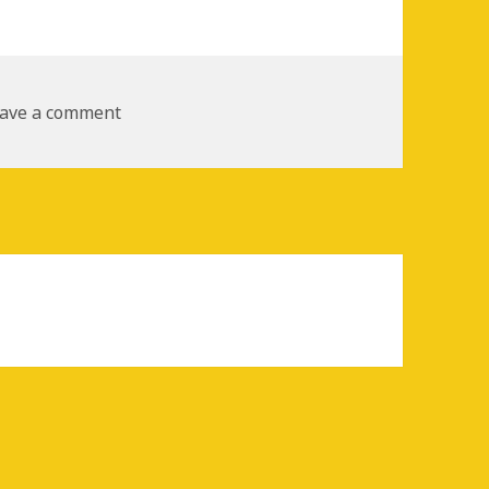
ave a comment
on Rezultat corect prin cumularea greşelilo