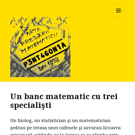
Pentagonia
MENU
AND
WIDGETS
Un banc matematic cu trei
specialişti
Un biolog, un statistician şi un matematician
şedeau pe terasa unei cafenele şi savurau licoarea
minunată, uitându-se la lumea ce se plimba prin