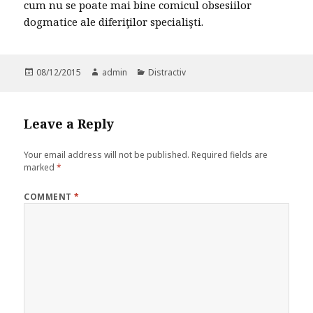
cum nu se poate mai bine comicul obsesiilor
dogmatice ale diferiţilor specialişti.
Posted
08/12/2015
Author
admin
Categories
Distractiv
on
Leave a Reply
Your email address will not be published.
Required fields are
marked
*
COMMENT
*