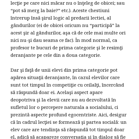
lecţie pe care nici măcar nu o înţeleg de obicei; sau
“pot să merg la baie?” etc.). Aceste chestiuni
întrerup însă şirul logic al predarii lectiei, al
gândurilor (ei de obicei oricum nu “participă” la
acest şir al gândurilor, aşa că de cele mai multe ori
nici nu-şi dau seama ce fac). În mod normal, ca
profesor te bucuri de prima categorie şi le resimţi
deranjante pe cele din a doua categorie.
Dar şi faţă de unii elevi din prima categorie pot
apărea situaţii deranjante, în cazul elevilor care
sunt tot timpul în competiţie cu ceilalţi, încercând
să răspundă doar ei. Acelaşi aspect apare
deopotriva şi la elevii care nu au dezvoltată în
sufletul lor o percepere naturala a socialului, ci
prezintă aspecte profund egocentriste. Aici, desigur
că în cadrul lecţiei se formează şi partea socială: un
elev care are tendinţa să răspundă tot timpul doar
el, adică să acapareze conversaţia şi în dialog să fie