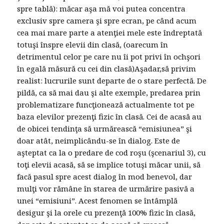
spre tablă): măcar aşa mă voi putea concentra
exclusiv spre camera şi spre ecran, pe când acum
cea mai mare parte a atenţiei mele este îndreptată
totuşi înspre elevii din clasă, (oarecum în
detrimentul celor pe care nu îi pot privi în ochşori
în egală măsură cu cei din clasă)Aşadar,să privim
realist: lucrurile sunt departe de o stare perfectă. De
pildă, ca să mai dau şi alte exemple, predarea prin
problematizare funcţionează actualmente tot pe
baza elevilor prezenţi fizic în clasă. Cei de acasă au
de obicei tendinţa să urmărească “emisiunea” şi
doar atât, neimplicându-se în dialog. Este de
aşteptat ca la o predare de cod roşu (şcenariul 3), cu
toţi elevii acasă, să se implice totuşi măcar unii, să
facă pasul spre acest dialog în mod benevol, dar
mulţi vor rămâne în starea de urmărire pasivă a
unei “emisiuni”. Acest fenomen se întâmplă
desigur şi la orele cu prezenţă 100% fizic în clasă,