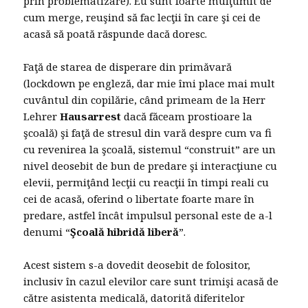
prin problematizare). Eu sunt foarte mulţumit de
cum merge, reuşind să fac lecţii în care şi cei de
acasă să poată răspunde dacă doresc.
Faţă de starea de disperare din primăvară
(lockdown pe engleză, dar mie îmi place mai mult
cuvântul din copilărie, când primeam de la Herr
Lehrer
Hausarrest
dacă făceam prostioare la
şcoală) şi faţă de stresul din vară despre cum va fi
cu revenirea la şcoală, sistemul “construit” are un
nivel deosebit de bun de predare şi interacţiune cu
elevii, permiţând lecţii cu reacţii în timpi reali cu
cei de acasă, oferind o libertate foarte mare în
predare, astfel încât impulsul personal este de a-l
denumi “
Şcoală hibridă liberă
”.
Acest sistem s-a dovedit deosebit de folositor,
inclusiv în cazul elevilor care sunt trimişi acasă de
către asistenta medicală, datorită diferitelor