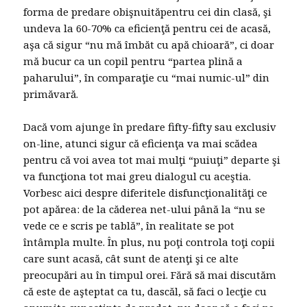
forma de predare obişnuităpentru cei din clasă, şi
undeva la 60-70% ca eficienţă pentru cei de acasă,
aşa că sigur “nu mă îmbăt cu apă chioară”, ci doar
mă bucur ca un copil pentru “partea plină a
paharului”, în comparaţie cu “mai numic-ul” din
primăvară.
Dacă vom ajunge în predare fifty-fifty sau exclusiv
on-line, atunci sigur că eficienţa va mai scădea
pentru că voi avea tot mai mulţi “puiuţi” departe şi
va funcţiona tot mai greu dialogul cu aceştia.
Vorbesc aici despre diferitele disfuncţionalităţi ce
pot apărea: de la căderea net-ului până la “nu se
vede ce e scris pe tablă”, în realitate se pot
întâmpla multe. În plus, nu poţi controla toţi copii
care sunt acasă, cât sunt de atenţi şi ce alte
preocupări au în timpul orei. Fără să mai discutăm
că este de aşteptat ca tu, dascăl, să faci o lecţie cu