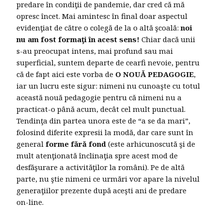
predare în condiţii de pandemie, dar cred că mă
opresc încet. Mai amintesc în final doar aspectul
evidenţiat de către o colegă de la o altă şcoală:
noi
nu am fost formaţi în acest sens!
Chiar dacă unii
s-au preocupat intens, mai profund sau mai
superficial, suntem departe de cearfi nevoie, pentru
că de fapt aici este vorba de
O NOUĂ PEDAGOGIE
,
iar un lucru este sigur: nimeni nu cunoaşte cu totul
această nouă pedagogie pentru că nimeni nu a
practicat-o până acum, decât cel mult punctual.
Tendinţa din partea unora este de “a se da mari”,
folosind diferite expresii la modă, dar care sunt în
general
forme fără fond
(este arhicunoscută şi de
mult atenţionată înclinaţia spre acest mod de
desfăşurare a activităţilor la români). Pe de altă
parte, nu ştie nimeni ce urmări vor apare la nivelul
generaţiilor prezente după aceşti ani de predare
on-line.