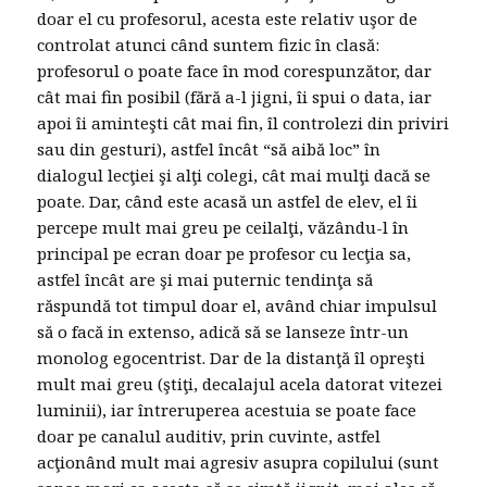
doar el cu profesorul, acesta este relativ uşor de
controlat atunci când suntem fizic în clasă:
profesorul o poate face în mod corespunzător, dar
cât mai fin posibil (fără a-l jigni, îi spui o data, iar
apoi îi aminteşti cât mai fin, îl controlezi din priviri
sau din gesturi), astfel încât “să aibă loc” în
dialogul lecţiei şi alţi colegi, cât mai mulţi dacă se
poate. Dar, când este acasă un astfel de elev, el îi
percepe mult mai greu pe ceilalţi, văzându-l în
principal pe ecran doar pe profesor cu lecţia sa,
astfel încât are şi mai puternic tendinţa să
răspundă tot timpul doar el, având chiar impulsul
să o facă in extenso, adică să se lanseze într-un
monolog egocentrist. Dar de la distanţă îl opreşti
mult mai greu (ştiţi, decalajul acela datorat vitezei
luminii), iar întreruperea acestuia se poate face
doar pe canalul auditiv, prin cuvinte, astfel
acţionând mult mai agresiv asupra copilului (sunt