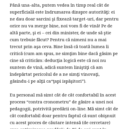
Până una-alta, putem vedea în timp real cât de
superficială este îndrumarea dinspre autorităţi: ei
ne dau doar sarcini şi fixează target-uri, dar pentru
orice nu va merge bine, noi vom fi de vină! Pe de
altă parte, şi ei – cei din minister, de unde să ştie
cum trebuie făcut? Pentru că nimeni nu a mai
trecut prin aşa ceva. Bine însă că toată lumea îi
critică (cum am spus, ne simţim bine dacă găsim pe
cine să criticăm: deducţia logică este că noi nu
suntem de vină, adică suntem liniştiţi că am
îndepărtat pericolul de a ne simţi vinovaţi,
găsindu-i pe alţii ca“ţapi ispăşitori”).
Eu personal mă simt cât de cât confortabil în acest
process “contra cronometru” de găsire a unei noi
pedagogii, potrivită predării on-line. Mă simt cât de
cât confortabil doar pentru faptul că sunt obişnuit
cu acest proces de căutare intensă (de cercetare)