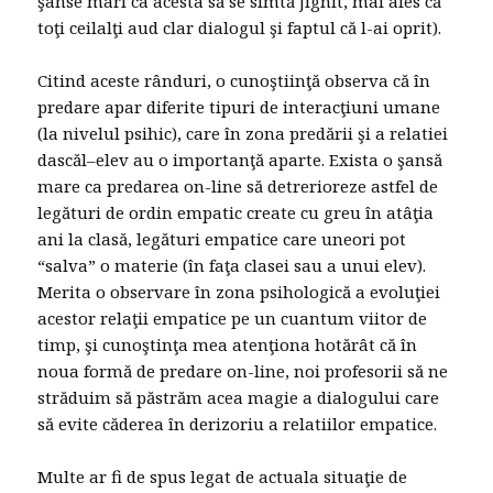
şanse mari ca acesta să se simtă jignit, mai ales că
toţi ceilalţi aud clar dialogul şi faptul că l-ai oprit).
Citind aceste rânduri, o cunoştiinţă observa că în
predare apar diferite tipuri de interacţiuni umane
(la nivelul psihic), care în zona predării şi a relatiei
dascăl–elev au o importanţă aparte. Exista o şansă
mare ca predarea on-line să detrerioreze astfel de
legături de ordin empatic create cu greu în atâţia
ani la clasă, legături empatice care uneori pot
“salva” o materie (în faţa clasei sau a unui elev).
Merita o observare în zona psihologică a evoluţiei
acestor relaţii empatice pe un cuantum viitor de
timp, şi cunoştinţa mea atenţiona hotărât că în
noua formă de predare on-line, noi profesorii să ne
străduim să păstrăm acea magie a dialogului care
să evite căderea în derizoriu a relatiilor empatice.
Multe ar fi de spus legat de actuala situaţie de