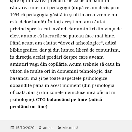
spre optimizarea predării: de 25 de ani sunt în
căutarea unei noi pedagogii (după ce am decis prin
1994 că pedagogia găsită în şcoli la acea vreme nu
este deloc bună!). În toţi aceşti ani am căutat
privind spre trecut, având clar amintiri din viaţa de
elev, anume că lucrurile se puteau face mai bine.
Până acum am căutat “dovezi arheologice”, adică
bibliografice, dar şi din lumea liberă de comunism,
în direcţia acelei predări despre care aveam
amintiri vagi din copilărie. Acum trebuie să caut în
viitor, de multe ori în domeniul tehnologic, dar
bazându-mă şi pe toate aspectele psihologice
dobândite până în acest moment (din psihologia
oficială, dar şi din zonele neincluse încă oficial în
psihologie).
CTG balansând pe linie (adică
predând on-line)
Posted
15/10/2020
Author
admin
Categories
Metodică