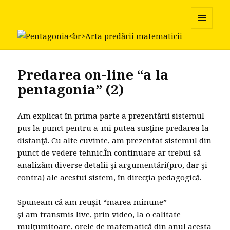
Pentagonia
MENU
AND
WIDGETS
Predarea on-line “a la
pentagonia” (2)
Am explicat în prima parte a prezentării sistemul
pus la punct pentru a-mi putea susţine predarea la
distanţă. Cu alte cuvinte, am prezentat sistemul din
punct de vedere tehnic.În continuare ar trebui să
analizăm diverse detalii şi argumentări(pro, dar şi
contra) ale acestui sistem, în direcţia pedagogică.
Spuneam că am reuşit “marea minune”
şi am transmis live, prin video, la o calitate
mulţumitoare, orele de matematică din anul acesta