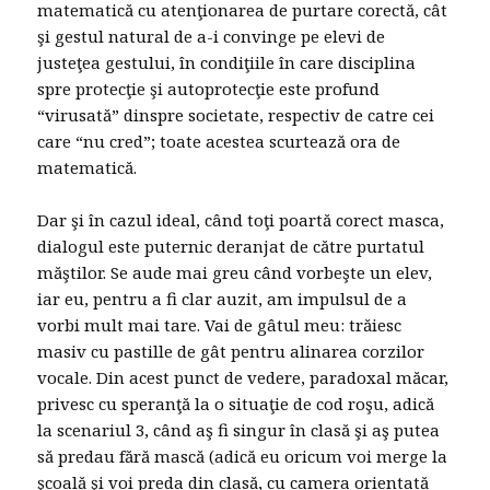
matematică cu atenţionarea de purtare corectă, cât
şi gestul natural de a-i convinge pe elevi de
justeţea gestului, în condiţiile în care disciplina
spre protecţie şi autoprotecţie este profund
“virusată” dinspre societate, respectiv de catre cei
care “nu cred”; toate acestea scurtează ora de
matematică.
Dar şi în cazul ideal, când toţi poartă corect masca,
dialogul este puternic deranjat de către purtatul
măştilor. Se aude mai greu când vorbeşte un elev,
iar eu, pentru a fi clar auzit, am impulsul de a
vorbi mult mai tare. Vai de gâtul meu: trăiesc
masiv cu pastille de gât pentru alinarea corzilor
vocale. Din acest punct de vedere, paradoxal măcar,
privesc cu speranţă la o situaţie de cod roşu, adică
la scenariul 3, când aş fi singur în clasă şi aş putea
să predau fără mască (adică eu oricum voi merge la
şcoală şi voi preda din clasă, cu camera orientată