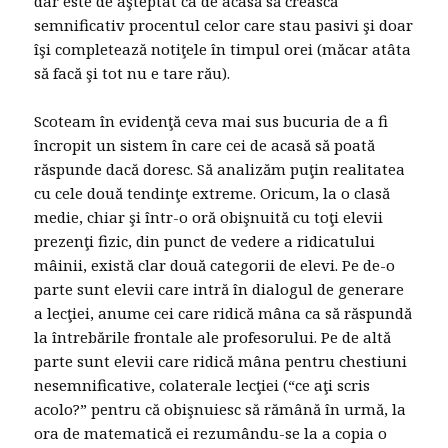
dar este de aşteptat ca de acasă să crească
semnificativ procentul celor care stau pasivi şi doar
îşi completează notiţele în timpul orei (măcar atâta
să facă şi tot nu e tare rău).
Scoteam în evidenţă ceva mai sus bucuria de a fi
încropit un sistem în care cei de acasă să poată
răspunde dacă doresc. Să analizăm puţin realitatea
cu cele două tendinţe extreme. Oricum, la o clasă
medie, chiar şi într-o oră obişnuită cu toţi elevii
prezenţi fizic, din punct de vedere a ridicatului
mâinii, există clar două categorii de elevi. Pe de-o
parte sunt elevii care intră în dialogul de generare
a lecţiei, anume cei care ridică mâna ca să răspundă
la întrebările frontale ale profesorului. Pe de altă
parte sunt elevii care ridică mâna pentru chestiuni
nesemnificative, colaterale lecţiei (“ce aţi scris
acolo?” pentru că obişnuiesc să rămână în urmă, la
ora de matematică ei rezumându-se la a copia o