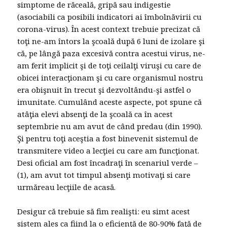
simptome de răceală, gripă sau indigestie
(asociabili ca posibili indicatori ai îmbolnăvirii cu
corona-virus). În acest context trebuie precizat că
toţi ne-am întors la şcoală după 6 luni de izolare şi
că, pe lângă paza excesivă contra acestui virus, ne-
am ferit implicit şi de toţi ceilalţi viruşi cu care de
obicei interacţionam şi cu care organismul nostru
era obişnuit în trecut şi dezvoltându-şi astfel o
imunitate. Cumulând aceste aspecte, pot spune că
atâţia elevi absenţi de la şcoală ca în acest
septembrie nu am avut de când predau (din 1990).
Şi pentru toţi aceştia a fost binevenit sistemul de
transmitere video a lecţiei cu care am funcţionat.
Desi oficial am fost încadraţi în scenariul verde –
(1), am avut tot timpul absenţi motivaţi si care
urmăreau lecţiile de acasă.
Desigur că trebuie să fim realişti: eu simt acest
sistem ales ca fiind la o eficienţă de 80-90% faţă de