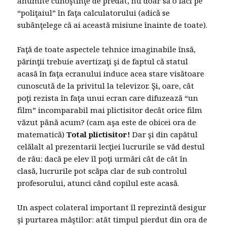
anumite cunoştinţe de predat, nu doar să o faci pe
“poliţaiul” în faţa calculatorului (adică se
subânţelege că ai această misiune înainte de toate).
Faţă de toate aspectele tehnice imaginabile însă,
părinţii trebuie avertizaţi şi de faptul că statul
acasă în faţa ecranului induce acea stare visătoare
cunoscută de la privitul la televizor. Şi, oare, cât
poţi rezista în faţa unui ecran care difuzează “un
film” incomparabil mai plictisitor decât orice film
văzut până acum? (cam aşa este de obicei ora de
matematică)
Total plictisitor!
Dar şi din capătul
celălalt al prezentarii lecţiei lucrurile se văd destul
de rău: dacă pe elev îl poţi urmări cât de cât în
clasă, lucrurile pot scăpa clar de sub controlul
profesorului, atunci când copilul este acasă.
Un aspect colateral important îl reprezintă desigur
şi purtarea măştilor: atât timpul pierdut din ora de