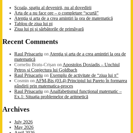
Şcoala, spațiu al devenirii, nu al dovedirii
Arta de a nu face ore – o completare “scurtă”
Atenţia şi arta de a crea amintiri la ora de matematică
Tablou de ziua lui pi
Ziua lui pi şi sărbătorile de primăvară
Recent Comments
Raul Prisacariu
on
Atenţia şi arta de a crea amintiri la ora de
matematică
Corneliu Bratu-Crișan
on
Apostolos Doxiadis – Unchiul
Petros şi Conjectura lui Goldbach
Raul Prisacariu
on
Exemplu de activitate de “ziua lui π”
Cosmin
on
AFM-Bis (03.4) Principiul lui Pareto în formarea
gândirii prin matematica-proces
Raul Prisacariu
on
Analfabetismul funcţional matematic –
Ex.1: Situaţia problemelor de aritmetică
Archives
July 2026
May 2026
April 2026