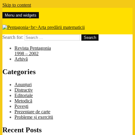
Skip to content
Menu and widgets
Pentagonia
Arta predării matematicii
Search for:
Revista Pentagonia
1998 – 2002
Arhivă
Categories
Anunțuri
Distractiv
Editoriale
Metodică
Povești
Prezentare de carte
Probleme și exerciții
Recent Posts