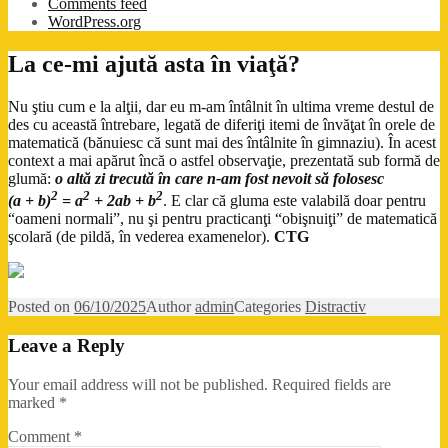
Comments feed
WordPress.org
La ce-mi ajută asta în viaţă?
Nu ştiu cum e la alţii, dar eu m-am întâlnit în ultima vreme destul de
des cu această întrebare, legată de diferiţi itemi de învăţat în orele de
matematică (bănuiesc că sunt mai des întâlnite în gimnaziu). În acest
context a mai apărut încă o astfel observaţie, prezentată sub formă de
glumă:
o altă zi trecută în care n-am fost nevoit să folosesc
2
2
2
(a + b)
= a
+ 2ab + b
. E clar că gluma este valabilă doar pentru
“oameni normali”, nu şi pentru practicanţi “obişnuiţi” de matematică
şcolară (de pildă, în vederea examenelor).
CTG
Posted on
06/10/2025
Author
admin
Categories
Distractiv
Leave a Reply
Your email address will not be published.
Required fields are
marked
*
Comment
*