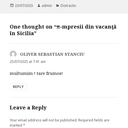
Posted
23/07/2025
Author
admin
Categories
Distractiv
on
One thought on “π-mpresii din vacanţă
în Sicilia”
OLIVER SEBASTIAN STANCIU
says:
25/07/2025 at 7:41 am
multumim ! tare frumos!
REPLY
Leave a Reply
Your email address will not be published.
Required fields are
marked
*