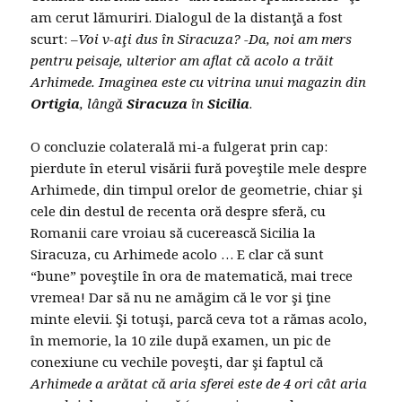
am cerut lămuriri. Dialogul de la distanţă a fost
scurt: –
Voi v-aţi dus în Siracuza? -Da, noi am mers
pentru peisaje, ulterior am aflat că acolo a trăit
Arhimede.
Imaginea este cu vitrina unui magazin din
Ortigia
, lângă
Siracuza
în
Sicilia
.
O concluzie colaterală mi-a fulgerat prin cap:
pierdute în eterul visării fură poveştile mele despre
Arhimede, din timpul orelor de geometrie, chiar şi
cele din destul de recenta oră despre sferă, cu
Romanii care vroiau să cucerească Sicilia la
Siracuza, cu Arhimede acolo … E clar că sunt
“bune” poveştile în ora de matematică, mai trece
vremea! Dar să nu ne amăgim că le vor şi ţine
minte elevii. Şi totuşi, parcă ceva tot a rămas acolo,
în memorie, la 10 zile după examen, un pic de
conexiune cu vechile poveşti, dar şi faptul că
Arhimede a arătat că aria sferei este de 4 ori cât aria