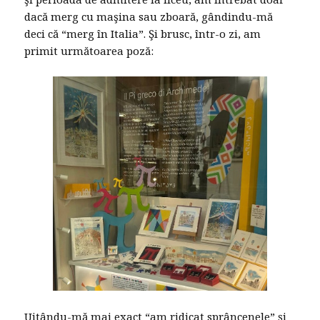
dacă merg cu maşina sau zboară, gândindu-mă
deci că “merg în Italia”. Şi brusc, într-o zi, am
primit următoarea poză:
Uitându-mă mai exact “am ridicat sprâncenele” şi