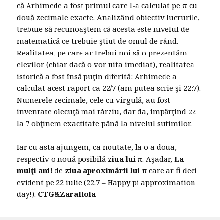
că Arhimede a fost primul care l-a calculat pe
π
cu
două zecimale exacte. Analizând obiectiv lucrurile,
trebuie să recunoaştem că acesta este nivelul de
matematică ce trebuie ştiut de omul de rând.
Realitatea, pe care ar trebui noi să o prezentăm
elevilor (chiar dacă o vor uita imediat), realitatea
istorică a fost însă puţin diferită: Arhimede a
calculat acest raport ca 22/7 (am putea scrie şi 22:7).
Numerele zecimale, cele cu virgulă, au fost
inventate olecuţă mai târziu, dar da, împărţind 22
la 7 obţinem exactitate până la nivelul sutimilor.
Iar cu asta ajungem, ca noutate, la o a doua,
respectiv o nouă posibilă
ziua lui
π
. Aşadar,
La
mulţi ani!
de
ziua aproximării lui
π
care ar fi deci
evident pe 22 iulie (22.7 – Happy pi approximation
day!).
CTG&ZaraHola