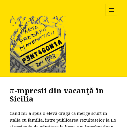
Pentagonia
MENU
AND
WIDGETS
π-mpresii din vacanţă în
Sicilia
Când mi-a spus o elevă dragă că merge scurt în
Italia cu familia, între publicarea rezultatelor la EN
şi perioada de admitere la liceu, am întrebat doar