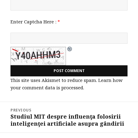
Enter Captcha Here :
*
This site uses Akismet to reduce spam.
Learn how
your comment data is processed.
Post
PREVIOUS
navigation
Studiul MIT despre influenţa folosirii
Previous
inteligenţei artificiale asupra gândirii
post: