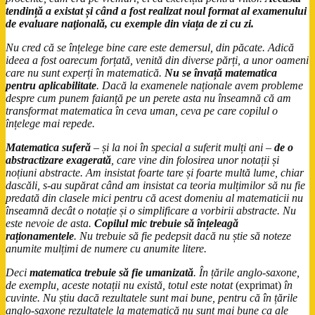
tendință a existat și când a fost realizat noul format al examenului
de evaluare naţională, cu exemple din viața de zi cu zi.
Nu cred că se înțelege bine care este demersul, din păcate. Adică
ideea a fost oarecum forțată, venită din diverse părți, a unor oameni
care nu sunt experți în matematică.
Nu se învață matematica
pentru aplicabilitate
. Dacă la examenele naționale avem probleme
despre cum punem faianță pe un perete asta nu înseamnă că am
transformat matematica în ceva uman, ceva pe care copilul o
înțelege mai repede.
Matematica suferă
– și la noi în special a suferit mulți ani –
de o
abstractizare exagerată
, care vine din folosirea unor notații și
noțiuni abstracte. Am insistat foarte tare și foarte multă lume, chiar
dascăli, s-au supărat când am insistat ca teoria mulțimilor să nu fie
predată din clasele mici pentru că acest domeniu al matematicii nu
înseamnă decât o notație și o simplificare a vorbirii abstracte. Nu
este nevoie de asta.
Copilul mic trebuie să înțeleagă
raționamentele
. Nu trebuie să fie pedepsit dacă nu știe să noteze
anumite mulțimi de numere cu anumite litere.
Deci
matematica trebuie să fie umanizată
. În țările anglo-saxone,
de exemplu, aceste notații nu există, totul este notat
(exprimat)
în
cuvinte. Nu știu dacă rezultatele sunt mai bune, pentru că în țările
anglo-saxone rezultatele la matematică nu sunt mai bune ca ale