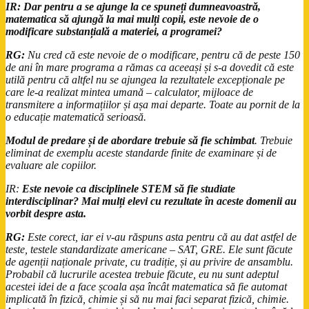
IR:
Dar pentru a se ajunge la ce spuneți dumneavoastră,
matematica să ajungă la mai mulți copii, este nevoie de o
modificare substanțială a materiei, a programei?
RG:
Nu cred că este nevoie de o modificare, pentru că de peste 150
de ani în mare programa a rămas ca aceeași și s-a dovedit că este
utilă pentru că altfel nu se ajungea la rezultatele excepționale pe
care le-a realizat mintea umană – calculator, mijloace de
transmitere a informațiilor și așa mai departe. Toate au pornit de la
o educație matematică serioasă.
Modul de predare și de abordare trebuie să fie schimbat
. Trebuie
eliminat de exemplu aceste standarde finite de examinare și de
evaluare ale copiilor.
IR:
Este nevoie ca disciplinele STEM să fie studiate
interdisciplinar? Mai mulți elevi cu rezultate în aceste domenii au
vorbit despre asta.
RG:
Este corect, iar ei v-au răspuns asta pentru că au dat astfel de
teste, testele standardizate americane – SAT, GRE. Ele sunt făcute
de agenții naționale private, cu tradiție, și au privire de ansamblu.
Probabil că lucrurile acestea trebuie făcute, eu nu sunt adeptul
acestei idei de a face școala așa încât matematica să fie automat
implicată în fizică, chimie și să nu mai faci separat fizică, chimie.