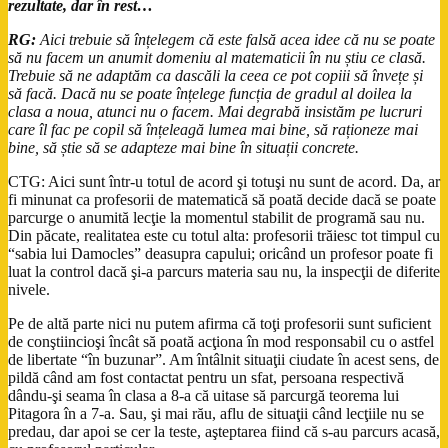
rezultate, dar în rest…
RG:
Aici trebuie să înțelegem că este falsă acea idee că nu se poate
să nu facem un anumit domeniu al matematicii în nu știu ce clasă.
Trebuie să ne adaptăm ca dascăli la ceea ce pot copiii să învețe și
să facă. Dacă nu se poate înțelege funcția de gradul al doilea la
clasa a noua, atunci nu o facem. Mai degrabă insistăm pe lucruri
care îl fac pe copil să înțeleagă lumea mai bine, să raționeze mai
bine, să știe să se adapteze mai bine în situații concrete.
CTG: Aici sunt într-u totul de acord şi totuşi nu sunt de acord. Da, ar
fi minunat ca profesorii de matematică să poată decide dacă se poate
parcurge o anumită lecţie la momentul stabilit de programă sau nu.
Din păcate, realitatea este cu totul alta: profesorii trăiesc tot timpul cu
“sabia lui Damocles” deasupra capului; oricând un profesor poate fi
luat la control dacă şi-a parcurs materia sau nu, la inspecţii de diferite
nivele.
Pe de altă parte nici nu putem afirma că toţi profesorii sunt suficient
de conştiincioşi încât să poată acţiona în mod responsabil cu o astfel
de libertate “în buzunar”. Am întâlnit situaţii ciudate în acest sens, de
pildă când am fost contactat pentru un sfat, persoana respectivă
dându-şi seama în clasa a 8-a că uitase să parcurgă teorema lui
Pitagora în a 7-a. Sau, şi mai rău, aflu de situaţii când lecţiile nu se
predau, dar apoi se cer la teste, aşteptarea fiind că s-au parcurs acasă,