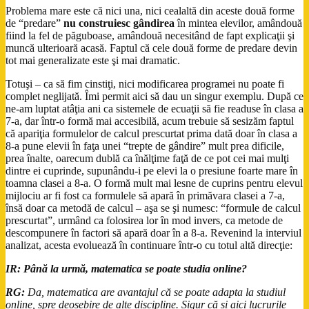
Problema mare este că nici una, nici cealaltă din aceste două forme
de “predare”
nu construiesc gândirea
în mintea elevilor, amândouă
fiind la fel de păguboase, amândouă necesitând de fapt explicaţii şi
muncă ulterioară acasă. Faptul că cele două forme de predare devin
tot mai generalizate este şi mai dramatic.
Totuşi – ca să fim cinstiţi, nici modificarea programei nu poate fi
complet neglijată. Îmi permit aici să dau un singur exemplu. După ce
ne-am luptat atâţia ani ca sistemele de ecuaţii să fie readuse în clasa a
7-a, dar într-o formă mai accesibilă, acum trebuie să sesizăm faptul
că apariţia formulelor de calcul prescurtat prima dată doar în clasa a
8-a pune elevii în faţa unei “trepte de gândire” mult prea dificile,
prea înalte, oarecum dublă ca înălţime faţă de ce pot cei mai mulţi
dintre ei cuprinde, supunându-i pe elevi la o presiune foarte mare în
toamna clasei a 8-a. O formă mult mai lesne de cuprins pentru elevul
mijlociu ar fi fost ca formulele să apară în primăvara clasei a 7-a,
însă doar ca metodă de calcul – aşa se şi numesc: “formule de calcul
prescurtat”, urmând ca folosirea lor în mod invers, ca metode de
descompunere în factori să apară doar în a 8-a. Revenind la interviul
analizat, acesta evoluează în continuare într-o cu totul altă direcţie:
IR:
Până la urmă, matematica se poate studia online?
RG:
Da, matematica are avantajul că se poate adapta la studiul
online, spre deosebire de alte discipline. Sigur că și aici lucrurile