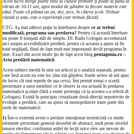
Acest lucru merge foarte bine la clasele primare și poate la până la
vârsta de 10-11 ani, apoi modul de gândire la fiecare materie este
altul. Poate că pilotat un an, doi, zece, în câteva școli. Trebuie
văzută și asta, este o experiență care trebuie făcută.
CTG: Aş mai zăbovi puţin la întrebarea despre
ce ar trebui
modificată, programa sau predarea?
Pentru că această întrebare
nu poate fi tranşată atât de simplu. Dl. Radu Gologan accentuează
aici asupra accesibilizării predării, pentru că aceasta a ajuns să fie
total neglijată, fiind de fapt mult mai importantă decât programa în
sine. Exact din acest motiv ţin de fapt acest blog
pentagonia.ro
–
Arta predării matematicii
.
Acest subiect merită în sine un articol şi o analiză separată, pentru
care însă acum nu este loc (dar mă gândesc foarte serios să mă apuc
de lucru cât mai repede de aşa ceva). Îmi permit totuşi o scurtă
prezentare a unor metehne ce le observ la ora actuală în predarea
matematicii şcolare (fără a emite pretenţia că la acestea s-a referit dl.
Gologan). Există în principiu cristalizate două direcţii nepotrivite de
evoluţie a predării, care au ajuns să monopolizeze mare parte din
orele de matematică:
1)
Într-o extremă avem o predare intenţionat teoreticistă cu multe
elemente prezentate general deosebit de abstract, mult peste nivelul
tuturor elevilor; confruntat astfel de lecţii orice elev are nevoie de
explicaţii lămuritoare (de la părinţi sau fraţi mai mari, sau desigur de