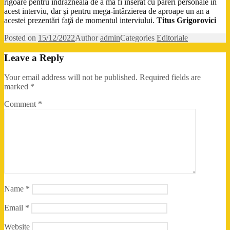
rigoare pentru îndrăzneala de a mă fi inserat cu păreri personale în
acest interviu, dar şi pentru mega-întârzierea de aproape un an a
acestei prezentări faţă de momentul interviului.
Titus Grigorovici
Posted on
15/12/2022
Author
admin
Categories
Editoriale
Leave a Reply
Your email address will not be published.
Required fields are
marked
*
Comment
*
Name
*
Email
*
Website