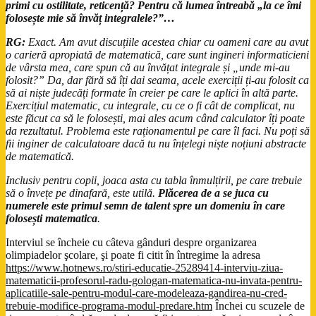
primi cu ostilitate, reticență? Pentru că lumea întreabă „la ce îmi
folosește mie să învăț integralele?
”…
RG:
Exact. Am avut discuțiile acestea chiar cu oameni care au avut
o carieră apropiată de matematică, care sunt ingineri informaticieni
de vârsta mea, care spun că au învățat integrale și „unde mi-au
folosit?” Da, dar fără să îți dai seama, acele exerciții ți-au folosit ca
să ai niște judecăți formate în creier pe care le aplici în altă parte.
Exercițiul matematic, cu integrale, cu ce o fi cât de complicat, nu
este făcut ca să le folosești, mai ales acum când calculator îți poate
da rezultatul. Problema este raționamentul pe care îl faci. Nu poți să
fii inginer de calculatoare dacă tu nu înțelegi niște noțiuni abstracte
de matematică.
Inclusiv pentru copii, joaca asta cu tabla înmulțirii, pe care trebuie
să o învețe pe dinafară, este utilă.
Plăcerea de a se juca cu
numerele este primul semn de talent spre un domeniu în care
folosești matematica
.
Interviul se încheie cu câteva gânduri despre organizarea
olimpiadelor şcolare, şi poate fi citit în întregime la adresa
https://www.hotnews.ro/stiri-educatie-25289414-interviu-ziua-
matematicii-profesorul-radu-gologan-matematica-nu-invata-pentru-
aplicatiile-sale-pentru-modul-care-modeleaza-gandirea-nu-cred-
trebuie-modifice-programa-modul-predare.htm
Închei cu scuzele de