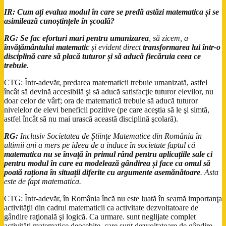
IR:
Cum ați evalua modul în care se predă astăzi matematica și se
asimilează cunoștințele în școală?
RG:
Se fac eforturi mari pentru umanizarea
, să zicem, a
învățământului matematic
și evident direct
transformarea lui într-o
disciplină care să placă tuturor și să aducă fiecăruia ceea ce
trebuie
.
CTG: Într-adevăr, predarea matematicii trebuie umanizată, astfel
încât să devină accesibilă şi să aducă satisfacţie tuturor elevilor, nu
doar celor de vârf; ora de matematică trebuie să aducă tuturor
nivelelor de elevi beneficii pozitive (pe care aceştia să le şi simtă,
astfel încât să nu mai urască această disciplină şcolară).
RG:
Inclusiv Societatea de Științe Matematice din România în
ultimii ani a mers pe ideea de a induce în societate faptul că
matematica nu se învață în primul rând pentru aplicațiile sale ci
pentru modul în care ea modelează gândirea și face ca omul să
poată raționa în situații diferite cu argumente asemănătoare
. Asta
este de fapt matematica.
CTG: Într-adevăr, în România încă nu este luată în seamă importanţa
activităţii din cadrul matematicii ca activitate dezvoltatoare de
gândire raţională şi logică. Ca urmare. sunt neglijate complet
activităţi matematice deosebite, care sunt dezvoltatoare de gândire,