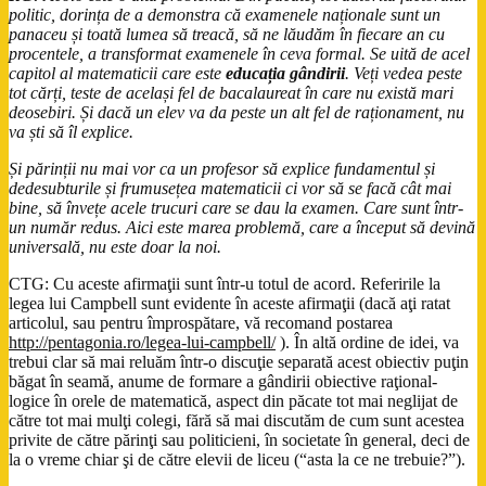
politic, dorința de a demonstra că examenele naționale sunt un
panaceu și toată lumea să treacă, să ne lăudăm în fiecare an cu
procentele, a transformat examenele în ceva formal. Se uită de acel
capitol al matematicii care este
educația gândirii
. Veți vedea peste
tot cărți, teste de același fel de bacalaureat în care nu există mari
deosebiri. Și dacă un elev va da peste un alt fel de raționament, nu
va ști să îl explice.
Și părinții nu mai vor ca un profesor să explice fundamentul și
dedesubturile și frumusețea matematicii ci vor să se facă cât mai
bine, să învețe acele trucuri care se dau la examen. Care sunt într-
un număr redus. Aici este marea problemă, care a început să devină
universală, nu este doar la noi.
CTG: Cu aceste afirmaţii sunt într-u totul de acord. Referirile la
legea lui Campbell sunt evidente în aceste afirmaţii (dacă aţi ratat
articolul, sau pentru împrospătare, vă recomand postarea
http://pentagonia.ro/legea-lui-campbell/
). În altă ordine de idei, va
trebui clar să mai reluăm într-o discuţie separată acest obiectiv puţin
băgat în seamă, anume de formare a gândirii obiective raţional-
logice în orele de matematică, aspect din păcate tot mai neglijat de
către tot mai mulţi colegi, fără să mai discutăm de cum sunt acestea
privite de către părinţi sau politicieni, în societate în general, deci de
la o vreme chiar şi de către elevii de liceu (“asta la ce ne trebuie?”).