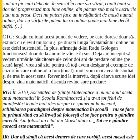
sunt un pic mai delicate, în sensul în care s-a văzut, copiii buni și
dornici progresează mai bine online, din păcate sub medie lucrurile
stau mai prost. Deci nu putem face un învățământ de masă numai
online, dar cu vârfurile putem lucra online poate mai bine decât
altfel. (…)
CTG: Susţin cu totul acest punct de vedere, pe care doresc doar să-l
extind: cu elevul mijlociu şi pe durată lungă învăţământul online nu
este defel sustenabil. În plus, afirmaţia d-lui Radu Gologan
functionează doar de la anumite vârste în sus. Deja am început să
vedem urmările năucitoare ale celor doi ani de predare online (pe
scară largă, vreau să zic, pentru că toţi avem desigur şi exemple de
cazuri în care online-ul a funcţionat); mult vom mai avea de studiat
şi de tras în acest sens. Revenind la interviu, după câteva scurte idei
despre ziua matematicii, discuţia revine spre predare:
RG:
În 2010, Societatea de Științe Matematice a numit anul acela
anul matematicii în Școala Românească și a avut tot felul de
manifestări legate mai ales despre ce spuneam la început,
schimbarea paradigmei despre matematica în școală
–
nu se face
în primul rând ca să înveți să folosești ci se face pentru o gândire
corectă
. Am folosit un citat din Moisil atunci: „
Tot ce e gândire
corectă este matematică”
.
IR:
Dar ați simțit că acest demers de care vorbiți, acest mesaj este