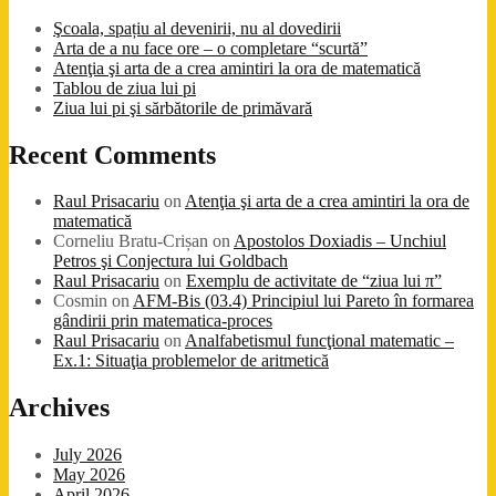
Şcoala, spațiu al devenirii, nu al dovedirii
Arta de a nu face ore – o completare “scurtă”
Atenţia şi arta de a crea amintiri la ora de matematică
Tablou de ziua lui pi
Ziua lui pi şi sărbătorile de primăvară
Recent Comments
Raul Prisacariu
on
Atenţia şi arta de a crea amintiri la ora de
matematică
Corneliu Bratu-Crișan
on
Apostolos Doxiadis – Unchiul
Petros şi Conjectura lui Goldbach
Raul Prisacariu
on
Exemplu de activitate de “ziua lui π”
Cosmin
on
AFM-Bis (03.4) Principiul lui Pareto în formarea
gândirii prin matematica-proces
Raul Prisacariu
on
Analfabetismul funcţional matematic –
Ex.1: Situaţia problemelor de aritmetică
Archives
July 2026
May 2026
April 2026