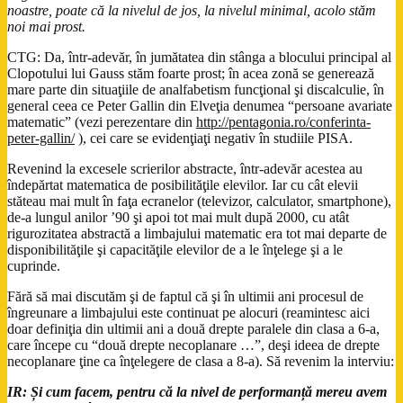
noastre, poate că la nivelul de jos, la nivelul minimal, acolo stăm
noi mai prost.
CTG: Da, într-adevăr, în jumătatea din stânga a blocului principal al
Clopotului lui Gauss stăm foarte prost; în acea zonă se generează
mare parte din situaţiile de analfabetism funcţional şi discalculie, în
general ceea ce Peter Gallin din Elveţia denumea “persoane avariate
matematic” (vezi perezentare din
http://pentagonia.ro/conferinta-
peter-gallin/
), cei care se evidenţiaţi negativ în studiile PISA.
Revenind la excesele scrierilor abstracte, într-adevăr acestea au
îndepărtat matematica de posibilităţile elevilor. Iar cu cât elevii
stăteau mai mult în faţa ecranelor (televizor, calculator, smartphone),
de-a lungul anilor ’90 şi apoi tot mai mult după 2000, cu atât
rigurozitatea abstractă a limbajului matematic era tot mai departe de
disponibilităţile şi capacităţile elevilor de a le înţelege şi a le
cuprinde.
Fără să mai discutăm şi de faptul că şi în ultimii ani procesul de
îngreunare a limbajului este continuat pe alocuri (reamintesc aici
doar definiţia din ultimii ani a două drepte paralele din clasa a 6-a,
care începe cu “două drepte necoplanare …”, deşi ideea de drepte
necoplanare ţine ca înţelegere de clasa a 8-a). Să revenim la interviu:
IR:
Și cum facem, pentru că la nivel de performanță mereu avem