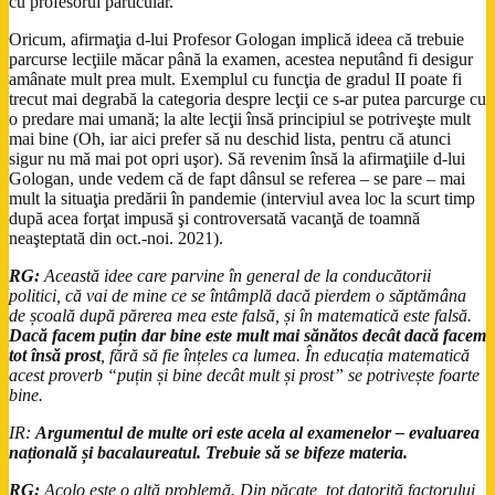
cu profesorul particular.
Oricum, afirmaţia d-lui Profesor Gologan implică ideea că trebuie
parcurse lecţiile măcar până la examen, acestea neputând fi desigur
amânate mult prea mult. Exemplul cu funcţia de gradul II poate fi
trecut mai degrabă la categoria despre lecţii ce s-ar putea parcurge cu
o predare mai umană; la alte lecţii însă principiul se potriveşte mult
mai bine (Oh, iar aici prefer să nu deschid lista, pentru că atunci
sigur nu mă mai pot opri uşor). Să revenim însă la afirmaţiile d-lui
Gologan, unde vedem că de fapt dânsul se referea – se pare – mai
mult la situaţia predării în pandemie (interviul avea loc la scurt timp
după acea forţat impusă şi controversată vacanţă de toamnă
neaşteptată din oct.-noi. 2021).
RG:
Această idee care parvine în general de la conducătorii
politici, că vai de mine ce se întâmplă dacă pierdem o săptămâna
de școală după părerea mea este falsă, și în matematică este falsă.
Dacă facem puțin dar bine este mult mai sănătos decât dacă facem
tot însă prost
, fără să fie înțeles ca lumea. În educația matematică
acest proverb “puțin și bine decât mult și prost” se potrivește foarte
bine.
IR:
Argumentul de multe ori este acela al examenelor – evaluarea
națională și bacalaureatul. Trebuie să se bifeze materia.
RG:
Acolo este o altă problemă. Din păcate, tot datorită factorului