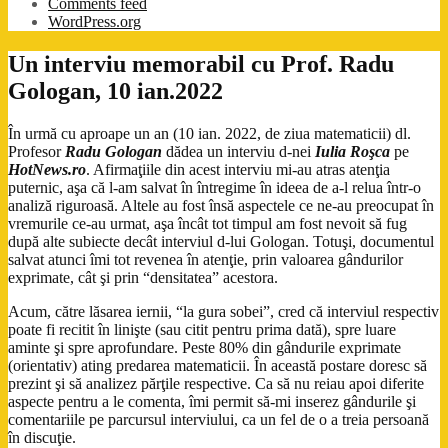
Comments feed
WordPress.org
Un interviu memorabil cu Prof. Radu
Gologan, 10 ian.2022
În urmă cu aproape un an (10 ian. 2022, de ziua matematicii) dl.
Profesor
Radu Gologan
dădea un interviu d-nei
Iulia Roşca
pe
HotNews.ro
. Afirmaţiile din acest interviu mi-au atras atenţia
puternic, aşa că l-am salvat în întregime în ideea de a-l relua într-o
analiză riguroasă. Altele au fost însă aspectele ce ne-au preocupat în
vremurile ce-au urmat, aşa încât tot timpul am fost nevoit să fug
după alte subiecte decât interviul d-lui Gologan. Totuşi, documentul
salvat atunci îmi tot revenea în atenţie, prin valoarea gândurilor
exprimate, cât şi prin “densitatea” acestora.
Acum, către lăsarea iernii, “la gura sobei”, cred că interviul respectiv
poate fi recitit în linişte (sau citit pentru prima dată), spre luare
aminte şi spre aprofundare. Peste 80% din gândurile exprimate
(orientativ) ating predarea matematicii. În această postare doresc să
prezint şi să analizez părţile respective. Ca să nu reiau apoi diferite
aspecte pentru a le comenta, îmi permit să-mi inserez gândurile şi
comentariile pe parcursul interviului, ca un fel de o a treia persoană
în discuţie.