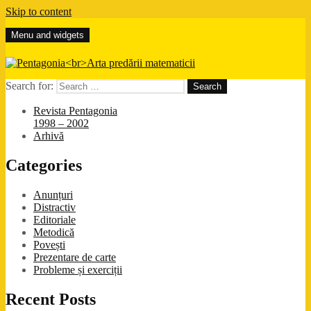
Skip to content
Menu and widgets
Pentagonia
Arta predării matematicii
Search for:
Revista Pentagonia
1998 – 2002
Arhivă
Categories
Anunțuri
Distractiv
Editoriale
Metodică
Povești
Prezentare de carte
Probleme și exerciții
Recent Posts