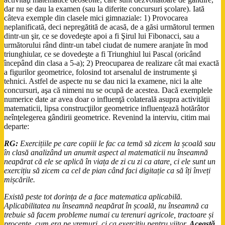
dar nu se dau la examen (sau la diferite concursuri şcolare). Iată
câteva exemple din clasele mici gimnaziale: 1) Provocarea
neplanificată, deci nepregătită de acasă, de a găsi următorul termen
dintr-un şir, ce se dovedeşte apoi a fi Şirul lui Fibonacci, sau a
următorului rând dintr-un tabel ciudat de numere aranjate în mod
triunghiular, ce se dovedeşte a fi Triunghiul lui Pascal (oricând
începând din clasa a 5-a); 2) Preocuparea de realizare cât mai exactă
a figurilor geometrice, folosind tot arsenalul de instrumente şi
tehnici. Astfel de aspecte nu se dau nici la examene, nici la alte
concursuri, aşa că nimeni nu se ocupă de acestea. Dacă exemplele
numerice date ar avea doar o influenţă colaterală asupra activităţii
matematicii, lipsa construcţiilor geometrice influenţează hotărâtor
neînţelegerea gândirii geometrice. Revenind la interviu, citim mai
departe:
RG:
Exercițiile pe care copiii le fac ca temă să zicem la școală sau
în clasă analizând un anumit aspect al matematicii nu înseamnă
neapărat că ele se aplică în viața de zi cu zi ca atare, ci ele sunt un
exercițiu să zicem ca cel de pian când faci digitație ca să îți înveți
mișcările.
Există peste tot dorința de a face matematica aplicabilă.
Aplicabilitatea nu înseamnă neapărat în școală, nu înseamnă ca
trebuie să facem probleme numai cu terenuri agricole, tractoare și
procente, cum era pe vremuri, ci ca exercițiu pentru viitor.
Această