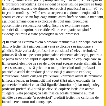
la profesori particulari). Este evident că acest stil de predare se trage
din predarea excesiv de riguros, teoreticistă practicată în anii ’80-’90
în şcolile româneşti. Mă feresc a suspecta o acţiune intenţionată în
sensul că elevii să nu înţeleagă nimic, astfel încât să vină la meditaţii,
aşa încât rămâne doar o explicaţie de tipul unei preocupări
egocentriste a respectivilor colegi înspre o exprimare super-
teoreticistă, o exprimare ce sfidează orice empatie, scoţând în
evidenţă cel mult o stare patologică la acei profesori.
2)
În cealaltă extremă avem o predare rezumativă a principalelor idei
dintr-o lecţie, fără nici cea mai vagă explicaţie sau implicare a
gândirii. Este vorba de profesori ce consideră că elevii trebuie să
primească cât mai pe scurt principalele elemente ale lecţiei, pentru a
se putea trece apoi rapid la aplicaţii. Nici urmă de explicaţii care să
lămurească elevii de ce sau de unde sunt scoase aceste afirmaţii. În
acest sens am ajuns să privim cu mulţumire când unii profesori
practică o astfel de predare şi aduc totuşi şi anumite explicaţii
lămuritoare. Multe culegeri (“auxiliare”) prezintă astfel de rezumate
la fiecare lecţie, în format cât mai scurt (fără nicio explicaţie, la
geometrie de obicei chiar fără figurile lămuritoare), iar mulţi colegi
profesori preferă să-i pună pe elevi să copieze lecţia din aceste
culegeri. Gafa pedagogică este însă că aceste rezumate au fost
gândite ca rezumate “a-posteriori” predării lecţiei, nu ca forme de
introducere a unor noi cunoştinţe.