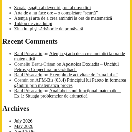
Şcoala, spațiu al devenirii, nu al dovedirii
Arta de a nu face ore – o completare “scurtă”
Atenţia şi arta de a crea amintiri la ora de matematică
Tablou de ziua lui pi
Ziua lui pi şi sărbătorile de primăvară
Recent Comments
Raul Prisacariu
on
Atenţia şi arta de a crea amintiri la ora de
matematică
Corneliu Bratu-Crișan
on
Apostolos Doxiadis – Unchiul
Petros şi Conjectura lui Goldbach
Raul Prisacariu
on
Exemplu de activitate de “ziua lui π”
Cosmin
on
AFM-Bis (03.4) Principiul lui Pareto în formarea
gândirii prin matematica-proces
Raul Prisacariu
on
Analfabetismul funcţional matematic –
Ex.1: Situaţia problemelor de aritmetică
Archives
July 2026
May 2026
April 2026