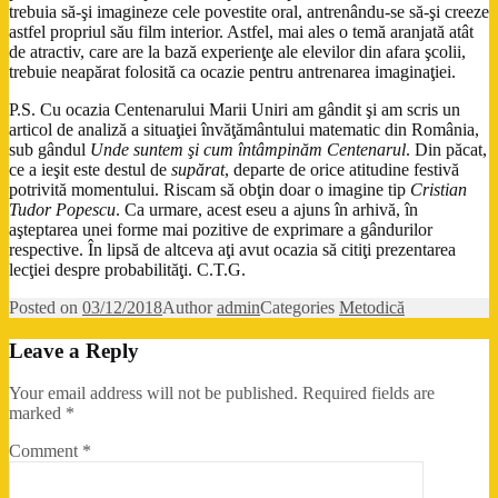
trebuia să-şi imagineze cele povestite oral, antrenându-se să-şi creeze
astfel propriul său film interior. Astfel, mai ales o temă aranjată atât
de atractiv, care are la bază experienţe ale elevilor din afara şcolii,
trebuie neapărat folosită ca ocazie pentru antrenarea imaginaţiei.
P.S. Cu ocazia Centenarului Marii Uniri am gândit şi am scris un
articol de analiză a situaţiei învăţământului matematic din România,
sub gândul
Unde suntem şi cum întâmpinăm Centenarul
. Din păcat,
ce a ieşit este destul de
supărat
, departe de orice atitudine festivă
potrivită momentului. Riscam să obţin doar o imagine tip
Cristian
Tudor Popescu
. Ca urmare, acest eseu a ajuns în arhivă, în
aşteptarea unei forme mai pozitive de exprimare a gândurilor
respective. În lipsă de altceva aţi avut ocazia să citiţi prezentarea
lecţiei despre probabilităţi. C.T.G.
Posted on
03/12/2018
Author
admin
Categories
Metodică
Leave a Reply
Your email address will not be published.
Required fields are
marked
*
Comment
*