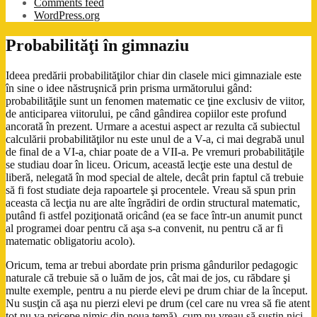
Comments feed
WordPress.org
Probabilităţi în gimnaziu
Ideea predării probabilităţilor chiar din clasele mici gimnaziale este
în sine o idee năstruşnică prin prisma următorului gând:
probabilităţile sunt un fenomen matematic ce ţine exclusiv de viitor,
de anticiparea viitorului, pe când gândirea copiilor este profund
ancorată în prezent. Urmare a acestui aspect ar rezulta că subiectul
calculării probabilităţilor nu este unul de a V-a, ci mai degrabă unul
de final de a VI-a, chiar poate de a VII-a. Pe vremuri probabilităţile
se studiau doar în liceu. Oricum, această lecţie este una destul de
liberă, nelegată în mod special de altele, decât prin faptul că trebuie
să fi fost studiate deja rapoartele şi procentele. Vreau să spun prin
aceasta că lecţia nu are alte îngrădiri de ordin structural matematic,
putând fi astfel poziţionată oricând (ea se face într-un anumit punct
al programei doar pentru că aşa s-a convenit, nu pentru că ar fi
matematic obligatoriu acolo).
Oricum, tema ar trebui abordate prin prisma gândurilor pedagogic
naturale că trebuie să o luăm de jos, cât mai de jos, cu răbdare şi
multe exemple, pentru a nu pierde elevi pe drum chiar de la început.
Nu susţin că aşa nu pierzi elevi pe drum (cel care nu vrea să fie atent
tot nu va pricepe nimic din noua temă), cum nu vreau să susţin nici