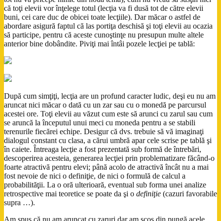
că toţi elevii vor înţelege totul (lecţia va fi dusă tot de către elevii
buni, cei care duc de obicei toate lecţiile). Dar măcar o astfel de
abordare asigură faptul că las portiţa deschisă şi toţi elevii au ocazia
să participe, pentru că aceste cunoştinţe nu presupun multe altele
anterior bine dobândite. Piviţi mai întâi pozele lecţiei pe tablă:
După cum simţiţi, lecţia are un profund caracter ludic, deşi eu nu am
aruncat nici măcar o dată cu un zar sau cu o monedă pe parcursul
acestei ore. Toţi elevii au văzut cum este să arunci cu zarul sau cum
se aruncă la începutul unui meci cu moneda pentru a se stabili
terenurile fiecărei echipe. Desigur că dvs. trebuie să vă imaginaţi
dialogul constant cu clasa, a cărui umbră apar cele scrise pe tablă şi
în caiete. Întreaga lecţie a fost prezentată sub formă de întrebări,
descoperirea acesteia, generarea lecţiei prin problematizare făcând-o
foarte atractivă pentru elevi; până acolo de atractivă încât nu a mai
fost nevoie de nici o definiţie, de nici o formulă de calcul a
probabilităţii. La o oră ulterioară, eventual sub forma unei analize
retrospective mai teoretice se poate da şi o
definiţie
(cazuri favorabile
supra …).
Am spus că nu am aruncat cu zaruri,dar am scos din pungă acele