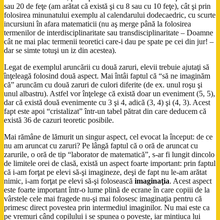
sau 20 de feţe (am arătat că există şi cu 8 sau cu 10 feţe), cât şi prin
folosirea minunatului exemplu al calendarului dodecaedric, cu scurte
incursiuni în afara matematicii (nu aş merge până la folosirea
termenilor de interdisciplinaritate sau transdisciplinaritate – Doamne
cât ne mai plac termenii teoretici care-i dau pe spate pe cei din jur! –
dar se simte totuşi un iz din acestea).
Legat de exemplul aruncării cu două zaruri, elevii trebuie ajutaţi să
înţeleagă folosind două aspect. Mai întâi faptul că “să ne imaginăm
că” aruncăm cu două zaruri de culori diferite (de ex. unul roşu şi
unul albastru). Astfel vor înţelege că există doar un eveniment (5, 5),
dar că există două evenimente cu 3 şi 4, adică (3, 4) şi (4, 3). Acest
fapt este apoi “cristalizat” într-un tabel pătrat din care deducem că
există 36 de cazuri teoretic posibile.
Mai rămâne de lămurit un singur aspect, cel evocat la început: de ce
nu am aruncat cu zaruri? Pe lângă faptul că o oră de aruncat cu
zarurile, o oră de tip “laborator de matematică”, s-ar fi lungit dincolo
de limitele orei de clasă, există un aspect foarte important: prin faptul
că i-am forţat pe elevi să-şi imagineze, deşi de fapt nu le-am arătat
nimic, i-am forţat pe elevi să-şi folosească
imaginaţia
. Acest aspect
este foarte important într-o lume plină de ecrane în care copiii de la
vârstele cele mai fragede nu-şi mai folosesc imaginaţia pentru că
primesc direct povestea prin intermediul imaginilor. Nu mai este ca
pe vremuri când copilului i se spunea o poveste, iar mintiuca lui