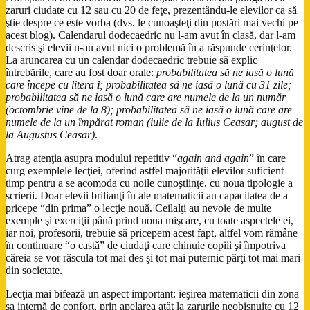
zaruri ciudate cu 12 sau cu 20 de feţe, prezentându-le elevilor ca să
ştie despre ce este vorba (dvs. le cunoaşteţi din postări mai vechi pe
acest blog). Calendarul dodecaedric nu l-am avut în clasă, dar l-am
descris şi elevii n-au avut nici o problemă în a răspunde cerinţelor.
La aruncarea cu un calendar dodecaedric trebuie să explic
întrebările, care au fost doar orale:
probabilitatea să ne iasă o lună
care începe cu litera
i
; probabilitatea să ne iasă o lună cu 31 zile;
probabilitatea să ne iasă o lună care are numele de la un număr
(octombrie vine de la 8); probabilitatea să ne iasă o lună care are
numele de la un împărat roman (iulie de la Iulius Ceasar; august de
la Augustus Ceasar)
.
Atrag atenţia asupra modului repetitiv “
again and again
” în care
curg exemplele lecţiei, oferind astfel majorităţii elevilor suficient
timp pentru a se acomoda cu noile cunoştiinţe, cu noua tipologie a
scrierii. Doar elevii brilianţi în ale matematicii au capacitatea de a
pricepe “din prima” o lecţie nouă. Ceilalţi au nevoie de multe
exemple şi exerciţii până prind noua mişcare, cu toate aspectele ei,
iar noi, profesorii, trebuie să pricepem acest fapt, altfel vom rămâne
în continuare “o castă” de ciudaţi care chinuie copiii şi împotriva
căreia se vor răscula tot mai des şi tot mai puternic părţi tot mai mari
din societate.
Lecţia mai bifează un aspect important: ieşirea matematicii din zona
sa internă de confort, prin apelarea atât la zarurile neobişnuite cu 12