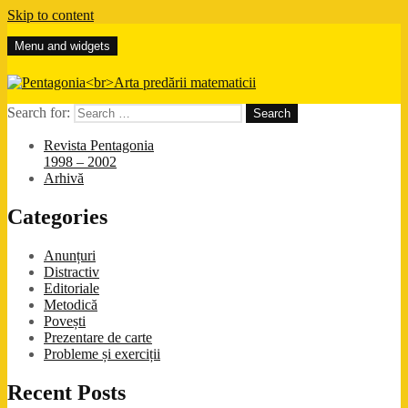
Skip to content
Menu and widgets
Pentagonia
Arta predării matematicii
Search for:
Revista Pentagonia
1998 – 2002
Arhivă
Categories
Anunțuri
Distractiv
Editoriale
Metodică
Povești
Prezentare de carte
Probleme și exerciții
Recent Posts