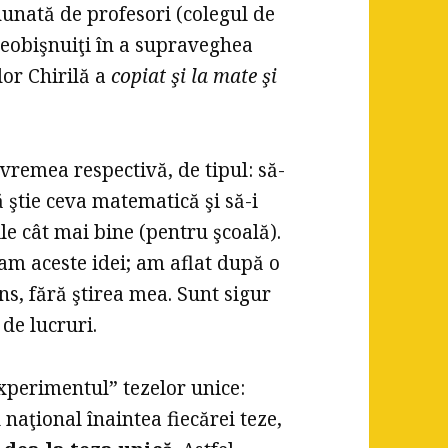
unată de profesori (colegul de
 neobişnuiţi în a supraveghea
dor Chirilă a
copiat şi la mate şi
 vremea respectivă, de tipul: să-
 ştie ceva matematică şi să-i
ile cât mai bine (pentru şcoală).
m aceste idei; am aflat după o
ns, fără ştirea mea. Sunt sigur
 de lucruri.
xperimentul” tezelor unice:
 naţional înaintea fiecărei teze,