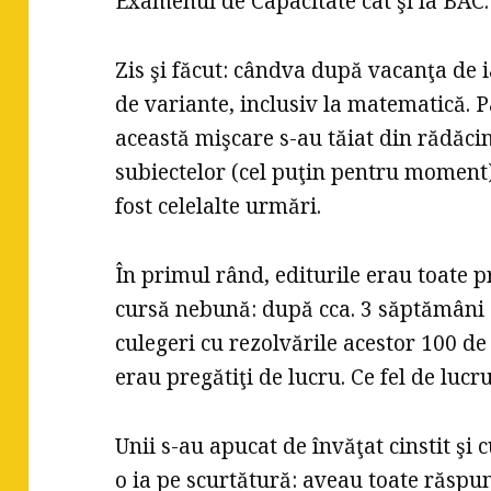
Examenul de Capacitate cât şi la BAC.
Zis şi făcut: cândva după vacanţa de i
de variante, inclusiv la matematică. P
această mişcare s-au tăiat din rădăci
subiectelor (cel puţin pentru moment
fost celelalte urmări.
În primul rând, editurile erau toate pr
cursă nebună: după cca. 3 săptămâni
culegeri cu rezolvările acestor 100 de 
erau pregătiţi de lucru. Ce fel de lucr
Unii s-au apucat de învăţat cinstit şi 
o ia pe scurtătură: aveau toate răspun