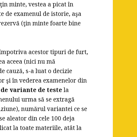
ţin minte, vestea a picat în
nte de examenul de istorie, aşa
 rezervă (ţin minte foarte bine
potriva acestor tipuri de furt,
ea aceea (nici nu mă
de cauză, s-a luat o decizie
or şi în vederea examenelor din
 de variante de teste
la
amenului urma să se extragă
viziune), numărul variantei ce se
se aleator din cele 100 deja
cat la toate materiile, atât la