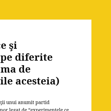
e şi
pe diferite
ama de
le acesteia)
ţii unui anumit partid
nor legat de “experimentele ce