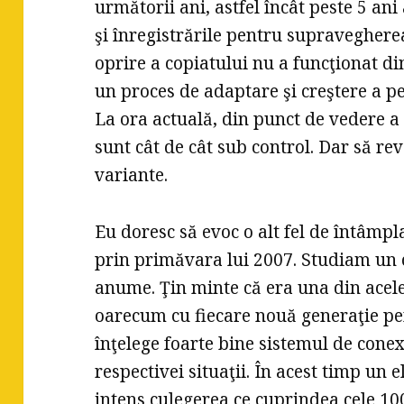
următorii ani, astfel încât peste 5 an
şi înregistrările pentru supraveghere
oprire a copiatului nu a funcţionat d
un proces de adaptare şi creştere a 
La ora actuală, din punct de vedere a 
sunt cât de cât sub control. Dar să r
variante.
Eu doresc să evoc o alt fel de întâmpl
prin primăvara lui 2007. Studiam un c
anume. Ţin minte că era una din acele 
oarecum cu fiecare nouă generaţie pe
înţelege foarte bine sistemul de conex
respectivei situaţii. În acest timp un 
intens culegerea ce cuprindea cele 10