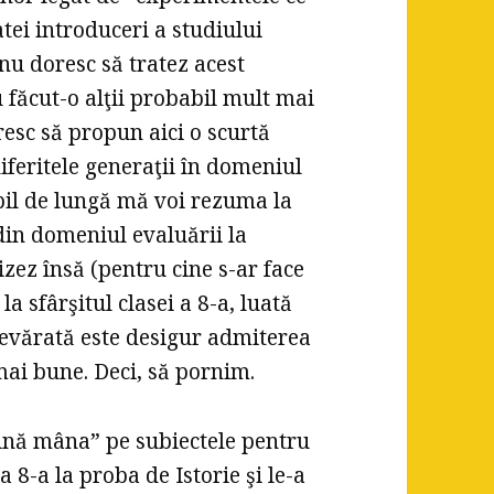
atei introduceri a studiului
nu doresc să tratez acest
au făcut-o alţii probabil mult mai
resc să propun aici o scurtă
iferitele generaţii în domeniul
bil de lungă mă voi rezuma la
din domeniul evaluării la
zez însă (pentru cine s-ar face
la sfârşitul clasei a 8-a, luată
devărată este desigur admiterea
t mai bune. Deci, să pornim.
pună mâna” pe subiectele pentru
8-a la proba de Istorie şi le-a