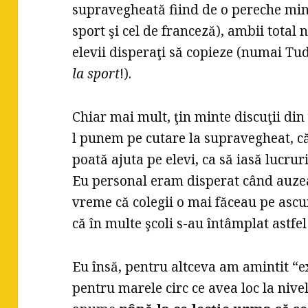
supravegheată fiind de o pereche min
sport şi cel de franceză), ambii total
elevii disperaţi să copieze (numai Tu
la sport
!).
Chiar mai mult, ţin minte discuţii din
l punem pe cutare la supravegheat, că
poată ajuta pe elevi, ca să iasă lucrur
Eu personal eram disperat când auzea
vreme că colegii o mai făceau pe ascu
că în multe şcoli s-au întâmplat astfel
Eu însă, pentru altceva am amintit “e
pentru marele circ ce avea loc la nivel