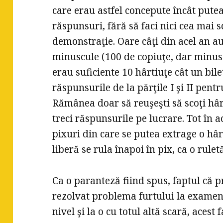
care erau astfel concepute încât putea
răspunsuri, fără să faci nici cea mai 
demonstraţie. Oare câţi din acel an 
minuscule (100 de copiuţe, dar minus
erau suficiente 10 hârtiuţe cât un bile
răspunsurile de la părţile I şi II pent
Rămânea doar să reuşeşti să scoţi hârt
treci răspunsurile pe lucrare. Tot în
pixuri din care se putea extrage o hâr
liberă se rula înapoi în pix, ca o rulet
Ca o paranteză fiind spus, faptul că p
rezolvat problema furtului la examene
nivel şi la o cu totul altă scară, acest