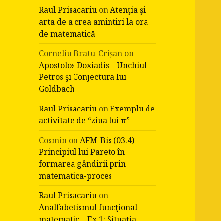
Raul Prisacariu
on
Atenţia şi
arta de a crea amintiri la ora
de matematică
Corneliu Bratu-Crișan
on
Apostolos Doxiadis – Unchiul
Petros şi Conjectura lui
Goldbach
Raul Prisacariu
on
Exemplu de
activitate de “ziua lui π”
Cosmin
on
AFM-Bis (03.4)
Principiul lui Pareto în
formarea gândirii prin
matematica-proces
Raul Prisacariu
on
Analfabetismul funcţional
matematic – Ex.1: Situaţia