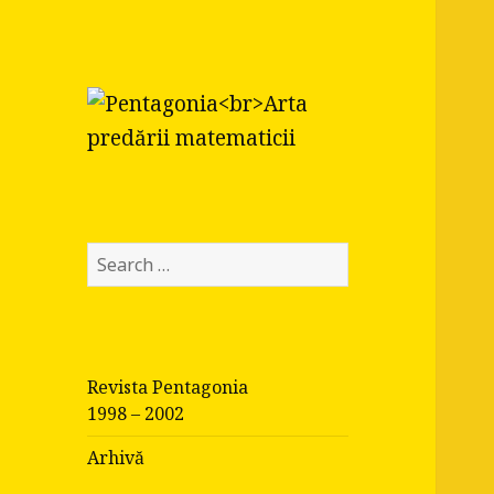
Pentagonia
Arta predării matematicii
S
e
a
r
c
Revista Pentagonia
h
1998 – 2002
f
o
Arhivă
r