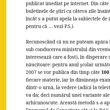
publicat imediat pe internet. Din câte 
buletinele de ştiri cu câteva zile înai
încât s-a putut apela la subiectele de
pentru că … vezi P.S.).
Recunoscând că nu ne puteam apăra îm
sub conducerea ministrului din vrem
interesează care a fost), în disperare 
năucitoare: pentru anul şcolar următ
2007 se vor publica din timp câte
100
fiecare materie, iar în dimineaţa ex
dintr-o urnă, la vedere (adică la tele
va da; deci numărul unei variante ale
arhicunoscute. Această metodă s-a apli