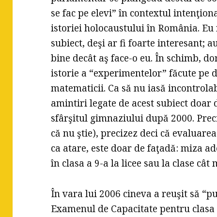
se fac pe elevi” în contextul intenţion
istoriei holocaustului în România. Eu 
subiect, deşi ar fi foarte interesant; 
bine decât aş face-o eu. În schimb, do
istorie a “experimentelor” făcute pe d
matematicii. Ca să nu iasă incontrola
amintiri legate de acest subiect doar 
sfârşitul gimnaziului după 2000. Preci
că nu ştie), precizez deci că evaluarea 
ca atare, este doar de faţadă: miza a
în clasa a 9-a la licee sau la clase câ
În vara lui 2006 cineva a reuşit să “
Examenul de Capacitate pentru clasa a 