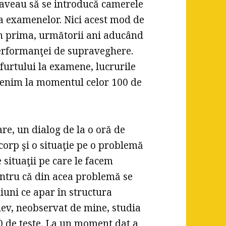
i aveau să se introducă camerele
a examenelor. Nici acest mod de
in prima, următorii ani aducând
performanţei de supraveghere.
furtului la examene, lucrurile
evenim la momentul celor 100 de
are, un dialog de la o oră de
orp şi o situaţie pe o problemă
situaţii pe care le facem
ntru că din acea problemă se
iuni ce apar în structura
elev, neobservat de mine, studia
0 de teste. La un moment dat a