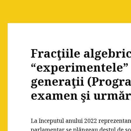
Fracţiile algebric
“experimentele” 
generaţii (Progr
examen şi urmări
La începutul anului 2022 reprezentan
parlamentar se plângeau destul de so