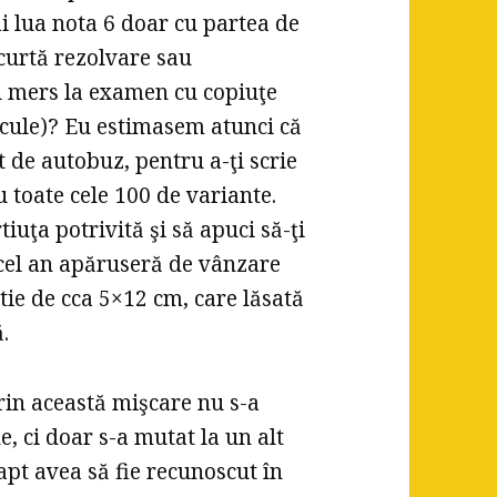
i lua nota 6 doar cu partea de
scurtă rezolvare sau
au mers la examen cu copiuţe
cule)? Eu estimasem atunci că
t de autobuz, pentru a-ţi scrie
ru toate cele 100 de variante.
iuţa potrivită şi să apuci să-ţi
 acel an apăruseră de vânzare
tie de cca 5×12 cm, care lăsată
ă.
rin această mişcare nu s-a
, ci doar s-a mutat la un alt
 fapt avea să fie recunoscut în