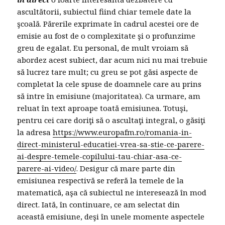
ascultătorii, subiectul fiind chiar temele date la
şcoală. Părerile exprimate în cadrul acestei ore de
emisie au fost de o complexitate şi o profunzime
greu de egalat. Eu personal, de mult vroiam să
abordez acest subiect, dar acum nici nu mai trebuie
să lucrez tare mult; cu greu se pot găsi aspecte de
completat la cele spuse de doamnele care au prins
să intre în emisiune (majoritatea). Ca urmare, am
reluat în text aproape toată emisiunea. Totuşi,
pentru cei care doriţi să o ascultaţi integral, o găsiţi
la adresa
https://www.europafm.ro/romania-in-
direct-ministerul-educatiei-vrea-sa-stie-ce-parere-
ai-despre-temele-copilului-tau-chiar-asa-ce-
parere-ai-video/
. Desigur că mare parte din
emisiunea respectivă se referă la temele de la
matematică, aşa că subiectul ne interesează în mod
direct. Iată, în continuare, ce am selectat din
această emisiune, deşi în unele momente aspectele