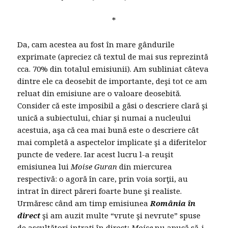
*
Da, cam acestea au fost în mare gândurile
exprimate (apreciez că textul de mai sus reprezintă
cca. 70% din totalul emisiunii). Am subliniat câteva
dintre ele ca deosebit de importante, deşi tot ce am
reluat din emisiune are o valoare deosebită.
Consider că este imposibil a găsi o descriere clară şi
unică a subiectului, chiar şi numai a nucleului
acestuia, aşa că cea mai bună este o descriere cât
mai completă a aspectelor implicate şi a diferitelor
puncte de vedere. Iar acest lucru l-a reuşit
emisiunea lui
Moise Guran
din miercurea
respectivă: o agoră în care, prin voia sorţii, au
intrat în direct păreri foarte bune şi realiste.
Urmăresc când am timp emisiunea
România în
direct
şi am auzit multe “vrute şi nevrute” spuse
de ascultători intraţi în direct;
Moise
nu apucă să-i