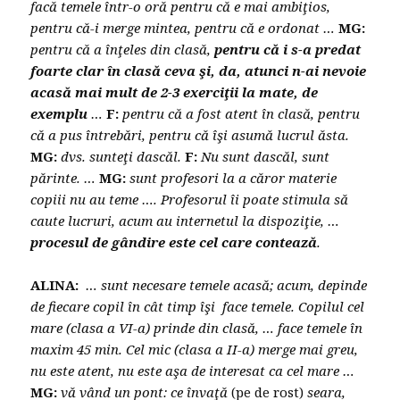
facă temele într-o oră pentru că e mai ambiţios,
pentru că-i merge mintea, pentru că e ordonat …
MG:
pentru că a înţeles din clasă,
pentru că i s-a predat
foarte clar în clasă ceva şi, da, atunci n-ai nevoie
acasă mai mult de 2-3 exerciţii la mate, de
exemplu
…
F:
pentru că a fost atent în clasă, pentru
că a pus întrebări, pentru că îşi asumă lucrul ăsta.
MG:
dvs. sunteţi dascăl.
F:
Nu sunt dascăl, sunt
părinte. …
MG:
sunt profesori la a căror materie
copiii nu au teme …. Profesorul îi poate stimula să
caute lucruri, acum au internetul la dispoziţie, …
procesul de gândire este cel care contează
.
ALINA:
… sunt necesare temele acasă; acum, depinde
de fiecare copil în cât timp îşi face temele. Copilul cel
mare (clasa a VI-a) prinde din clasă, … face temele în
maxim 45 min. Cel mic (clasa a II-a) merge mai greu,
nu este atent, nu este aşa de interesat ca cel mare …
MG:
vă vând un pont: ce învaţă
(pe de rost)
seara,