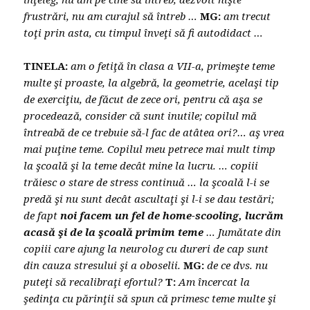
frustrări, nu am curajul să întreb …
MG:
am trecut
toţi prin asta, cu timpul înveţi să fi autodidact …
TINELA:
am o fetiţă în clasa a VII-a, primeşte teme
multe şi proaste, la algebră, la geometrie, acelaşi tip
de exerciţiu, de făcut de zece ori, pentru că aşa se
procedează, consider că sunt inutile; copilul mă
întreabă de ce trebuie să-l fac de atâtea ori?… aş vrea
mai puţine teme. Copilul meu petrece mai mult timp
la şcoală şi la teme decât mine la lucru. … copiii
trăiesc o stare de stress continuă … la şcoală l-i se
predă şi nu sunt decât ascultaţi şi l-i se dau testări;
de fapt
noi facem un fel de home-scooling, lucrăm
acasă şi de la şcoală primim teme
… Jumătate din
copiii care ajung la neurolog cu dureri de cap sunt
din cauza stresului şi a oboselii.
MG:
de ce dvs. nu
puteţi să recalibraţi efortul?
T:
Am încercat la
şedinţa cu părinţii să spun că primesc teme multe şi