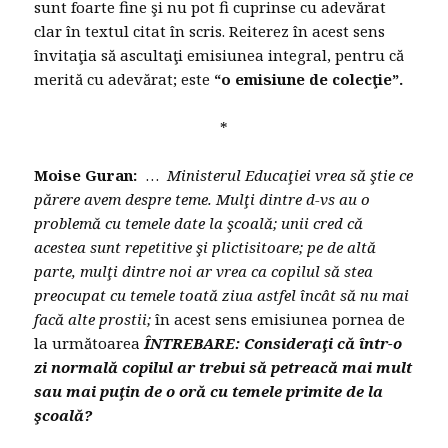
sunt foarte fine şi nu pot fi cuprinse cu adevărat
clar în textul citat în scris. Reiterez în acest sens
învitaţia să ascultaţi emisiunea integral, pentru că
merită cu adevărat; este
“o emisiune de colecţie”.
*
Moise Guran:
…
Ministerul Educaţiei vrea să ştie ce
părere avem despre teme. Mulţi dintre d-vs au o
problemă cu temele date la şcoală; unii cred că
acestea sunt repetitive şi plictisitoare; pe de altă
parte, mulţi dintre noi ar vrea ca copilul să stea
preocupat cu temele toată ziua astfel încât să nu mai
facă alte prostii;
în acest sens emisiunea pornea de
la următoarea
ÎNTREBARE:
Consideraţi că într-o
zi normală copilul ar trebui să petreacă mai mult
sau mai puţin de o oră cu temele primite de la
şcoală?