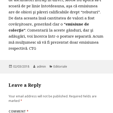
scoată de pe linie întotdeauna, aşa că emisiunea
are de obicei şi păreri calificabile drept “rebuturi”.
De data aceasta însă cantitatea de valori a fost
covârşitoare, generând clar o
“emisiune de
colecţie”
. Comentarii la aceste gânduri, dar şi
adăugări, voi încerca într-o postare separată. Acum
mă mulţumesc să vă fi prezentat doar emisiunea
respectivă. CTG
Posted
02/03/2018
Author
admin
Categories
Editoriale
on
Leave a Reply
Your email address will not be published.
Required fields are
marked
*
COMMENT
*