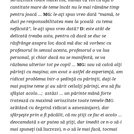
cantitate mare de teme încât nu le mai rămâne timp
pentru joacă …
MG:
le-aţi spus vreo dată ”mamă, te
duci pe responsabilitatea mea la şcoală cu tema
nefăcută”, le-aţi spus vreo dată?
D:
este atât de
delicată treaba asta, pentru că dacă se duc se
răsfrânge asupra lor, dacă mă duc să vorbesc cu
profesorul în sensul acesta, profesorul o va lua
personal, şi chiar dacă nu se manifestă, se va
răzbuna ulterior tot pe copil …
MG:
sau vă calcă alţi
părinţi cu maşina; am avut o astfel de experienţă, am
ridicat problema într-o şedinţă cu părinţii, daţi-le
mai puţine teme şi au sărit ceilalţi părinţi, era să fiu
sfâşiat acolo…; astăzi … un părinte mână forte
tratează cu maximă seriozitate toate temele (
MG
arătând cu degetul ridicat a ameninţare)
, dar
sfârşeşte prin a fi păcălit, că nu ştiţi ce fac ei acolo …
deocamdată s-ar putea să ştiţi, dar imedit ce n-o să-i
mai spuneţi
(să lucreze)
, n-o să le mai facă, tocmai