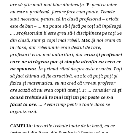
are să ştie mult mai bine dimineaţa.
F:
pentru mine
nu este o problemă, fiecare face cum poate. Temele
sunt necesare, pentru că în clasă profesorul – oricât
este de bun – … nu poate să-i facă pe toţi să înţeleagă
…. Profesorului îi este greu să-i disciplineze pe toţi 34
din clasă, sunt şi copii mai rebeli.
MG:
Şi noi eram 40
în clasă, dar rebeliunile erau destul de rare;
profesorii erau mai autoritari, dar
erau şi profesori
care ne atrăgeau pur şi simplu atenţia cu ceea ce
ne spuneau
. În primul rând despre asta e vorba. Poţi
să faci chimia să fie atractivă, eu zic că poţi; poţi şi
fizica şi matematica, eu nu cred că vre-un profesor
are scuză că nu erau copiii atenţi.
F:
… consider că
şi
acasă trebuie să te mai uiţi un pic peste ce s-a
făcut la ore
. … Avem timp pentru toate dacă se
organizează.
CAMELIA:
lucrurile trebuie luate de la bază, cu ce
ieşim noi din liceu, din facultate? Pentru că s-a