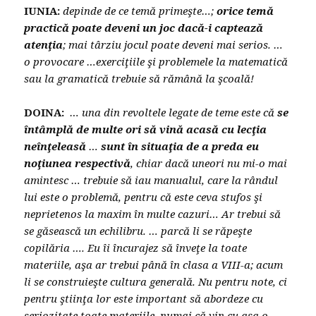
IUNIA:
depinde de ce temă primeşte…;
orice temă
practică poate deveni un joc dacă-i captează
atenţia
; mai târziu jocul poate deveni mai serios. …
o provocare …exerciţiile şi problemele la matematică
sau la gramatică trebuie să rămână la şcoală!
DOINA:
… una din revoltele legate de teme este că
se
întâmplă de multe ori să vină acasă cu lecţia
neînţeleasă
…
sunt în situaţia de a preda eu
noţiunea respectivă
, chiar dacă uneori nu mi-o mai
amintesc … trebuie să iau manualul, care la rândul
lui este o problemă, pentru că este ceva stufos şi
neprietenos la maxim în multe cazuri… Ar trebui să
se găsească un echilibru. … parcă li se răpeşte
copilăria …. Eu îi încurajez să înveţe la toate
materiile, aşa ar trebui până în clasa a VIII-a; acum
li se construieşte cultura generală. Nu pentru note, ci
pentru ştiinţa lor este important să abordeze cu
seriozitate toate materiile, numai că vin cu aşa o