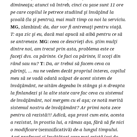
dimineaţa; atunci vă întreb, cinci cu şase sunt 11 ore
pe care copilul le petrece studiind şi învăţând la
şcoală (la şi pentru), mai mult timp ca noi la serviciu.
MG,
zâmbind
: da, dar vor fi antrenaţi pentru viaţă.
T: aşa zic şi eu, dacă mai apucă să aibă pentru ce să
se antreneze.
MG:
ceea ce descrieţi dvs. ştim mulţi
dintre noi, am trecut prin asta, problema este ce
faceţi dvs. ca părinte. Ce faci ca părinte, îl scoţi din
rând sau nu?
T:
Da, ar trebui să facem ceva ca
părinţi, … nu ne vedem decât propriul interes, copilul
meu să se vadă odată scăpat de acest sistem de
învăţământ, ne uităm degeaba în stânga şi-n dreapta
la finlandezi şi la alte state care fac ceva cu sistemul
de învăţământ, noi mergem cu el aşa; ce notă merită
sistemul nostru de învăţământ? Ar primi nota zece
pentru că rezistă!!! Adică, aşa prost cum este, acesta
a rezistat, în prostia lui, a rămas aşa, fără să fie nici
o modificare
(semnificativă)
de-a lungul timpului.
Acei profesori şi învăţători care mai există
(cei de