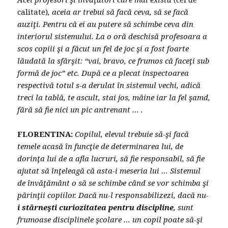
calitate)
, aceia ar trebui să facă ceva, să se facă
auziţi. Pentru că ei au putere să schimbe ceva din
interiorul sistemului. La o oră deschisă profesoara a
scos copiii şi a făcut un fel de joc şi a fost foarte
lăudată la sfârşit: “vai, bravo, ce frumos că faceţi sub
formă de joc” etc. După ce a plecat inspectoarea
respectivă totul s-a derulat în sistemul vechi, adică
treci la tablă, te ascult, stai jos, mâine iar la fel şamd,
fără să fie nici un pic antrenant … .
FLORENTINA:
Copilul, elevul trebuie să-şi facă
temele acasă în funcţie de determinarea lui, de
dorinţa lui de a afla lucruri, să fie responsabil, să fie
ajutat să înţeleagă că asta-i meseria lui … Sistemul
de învăţământ o să se schimbe când se vor schimba şi
părinţii copiilor. Dacă nu-l responsabilizezi, dacă nu-
i stârneşti curiozitatea pentru discipline
, sunt
frumoase disciplinele şcolare … un copil poate să-şi