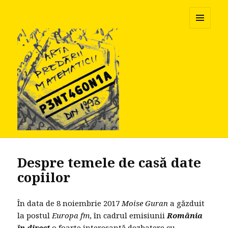
Pentagonia
MENU
AND
WIDGETS
Despre temele de casă date
copiilor
În data de 8 noiembrie 2017
Moise Guran
a găzduit
la postul
Europa fm
, în cadrul emisiunii
România
în direct
o foarte interesantă dezbatere cu