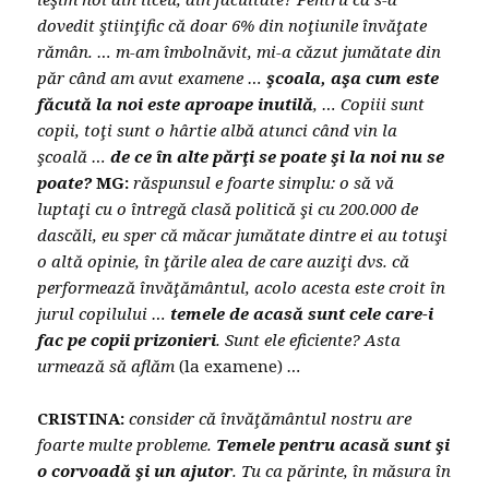
dovedit ştiinţific că doar 6% din noţiunile învăţate
rămân. … m-am îmbolnăvit, mi-a căzut jumătate din
păr când am avut examene …
şcoala, aşa cum este
făcută la noi este aproape inutilă
, … Copiii sunt
copii, toţi sunt o hârtie albă atunci când vin la
şcoală …
de ce în alte părţi se poate şi la noi nu se
poate?
MG:
răspunsul e foarte simplu: o să vă
luptaţi cu o întregă clasă politică şi cu 200.000 de
dascăli, eu sper că măcar jumătate dintre ei au totuşi
o altă opinie, în ţările alea de care auziţi dvs. că
performează învăţământul, acolo acesta este croit în
jurul copilului …
temele de acasă sunt cele care-i
fac pe copii prizonieri
. Sunt ele eficiente? Asta
urmează să aflăm
(la examene)
…
CRISTINA:
consider că învăţământul nostru are
foarte multe probleme.
Temele pentru acasă sunt şi
o corvoadă şi un ajutor
. Tu ca părinte, în măsura în