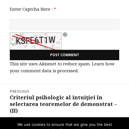
Enter Captcha Here :
*
This site uses Akismet to reduce spam.
Learn how
your comment data is processed.
Post
PREVIOUS
navigation
Criteriul psihologic al intuiţiei în
Previous
selectarea teoremelor de demonstrat –
post:
(II)
We use cookies to ensure that we give you the best
NEXT