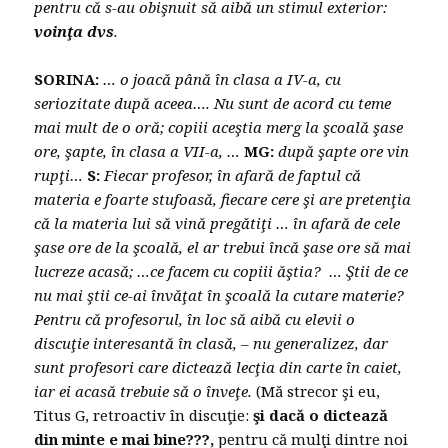
pentru că s-au obişnuit să aibă un stimul exterior:
voinţa dvs
.
SORINA:
… o joacă până în clasa a IV-a, cu
seriozitate după aceea…. Nu sunt de acord cu teme
mai mult de o oră; copiii aceştia merg la şcoală şase
ore, şapte, în clasa a VII-a, …
MG:
după şapte ore vin
rupţi…
S:
Fiecar profesor, în afară de faptul că
materia e foarte stufoasă, fiecare cere şi are pretenţia
că la materia lui să vină pregătiţi … în afară de cele
şase ore de la şcoală, el ar trebui încă şase ore să mai
lucreze acasă; …ce facem cu copiii ăştia? … Ştii de ce
nu mai ştii ce-ai învăţat în şcoală la cutare materie?
Pentru că profesorul, în loc să aibă cu elevii o
discuţie interesantă în clasă, – nu generalizez, dar
sunt profesori care dictează lecţia din carte în caiet,
iar ei acasă trebuie să o înveţe.
(Mă strecor şi eu,
Titus G, retroactiv în discuţie:
şi dacă o dictează
din minte e mai bine???,
pentru că mulţi dintre noi