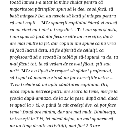
toată lumea s-a uitat la mine ciudat pentru că
majoritatea părinţilor spun să le dea, ce să facă, să
bată mingea? Da, au nevoie să bată şi mingea pentru
că sunt copii …
MG:
spuneţii copilului “dacă vi acasă
cu un cinci nu-i nici o tragedie”…
T:
i-am spus şi asta,
i-am spus să facă din fiecare câte un exerciţiu, dacă
are mai multe la fel, dar copilul îmi spune că nu vrea
să facă lucrul ăsta, să fie diferită de ceilalţi, ca
profesoară să o scoată la tablă şi să-i spună “a da, tu
n-ai făcut tot, ia să vedem de ce n-ai făcut, ştii sau
nu?”.
MG:
e o lipsă de respect să sfidezi profesorul,
să-i spui că mama a zis să nu fac exerciţiile astea …
T:
eu trebuie să-mi apăr sănătatea copilului. Ori,
dacă copilul petrece patru ore seara la teme, merge la
şcoala după-amiaza, de la 12 la şase, după cină, dacă
te apuci la 7 ½, 8, până la cât credeţi dvs. că pot face
teme? Două ore minim, dar are mai mult. Dimineaţa,
te trezeşti la 7 ½, iei micul dejun, nu mai spunem că
nu au timp de alte activităţi, mai faci 2-3 ore