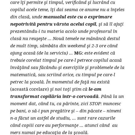
care îţi permite şi timpul, verificând şi lucrând cu
copilul acele teme, îţi dai seama ce anume nu a înţeles
din clasă, unde
manualul este cu o exprimare
nepotrivită pentru vârsta acelui copil
, şi să îl ajuţi
prezentându-i tu materia acolo unde profesorul în
clasă nu reuşeşte … Nouă temele ne mănâncă destul
de mult timp, sâmbăta din weekend şi 2-3 ore când
ajung acasă (de la serviciu) …
MG:
este evident că
trebuie corelat timpul pe care-l petrece copilul acasă
învăţând sau făcându-şi exerciţiile şi problemele de la
matematică, sau scriind orice, cu timpul pe care-l
petrec la şcoală. În momentul de faţă nu există
(această corelare)
şi noi toţi ştim că
le-am
transformat copilăria într-o corvoadă
. Până la un
moment dat, când tu, ca părinte, zici STOP: muncesc
pe bani, o să-i pun pregătire şi – din păcate – nimeni
n-a făcut un astfel de studiu, … sunt rare cazurile
când copiii care au performanţe … atunci când au
mers numai pe educaţia de la şcoală.