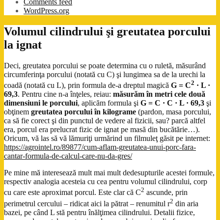
Comments feed
WordPress.org
Volumul cilindrului şi greutatea porcului
la ignat
Deci, greutatea porcului se poate determina cu o ruletă, măsurând
circumferinţa porcului (notată cu C) şi lungimea sa de la urechi la
2
coadă (notată cu L), prin formula de-a dreptul magică
G = C
· L ·
69,3
. Pentru cine n-a înţeles, reiau:
măsurăm în metri cele două
dimensiuni le porcului
, aplicăm formula şi
G = C · C · L · 69,3
şi
obţinem
greutatea porcului în kilograme
(pardon, masa porcului,
ca să fie corect şi din punctul de vedere al fizicii, sau? parcă altfel
era, porcul era prelucrat fizic de ignat pe masă din bucătărie…).
Oricum, vă las să vă lămuriţi urmărind un filmuleţ găsit pe internet:
https://agrointel.ro/89877/cum-aflam-greutatea-unui-porc-fara-
cantar-formula-de-calcul-care-nu-da-gres/
Pe mine mă interesează mult mai mult dedesupturile acestei formule,
respectiv analogia acesteia cu cea pentru volumul cilindrului, corp
2
cu care este aproximat porcul. Este clar că C
ascunde, prin
2
perimetrul cercului – ridicat aici la pătrat – renumitul r
din aria
bazei, pe când L stă pentru înălţimea cilindrului. Detalii fizice,