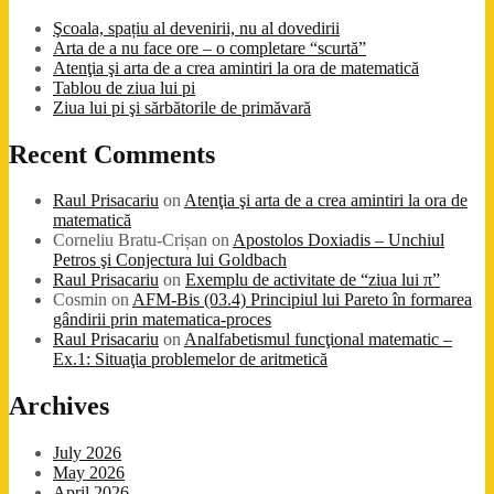
Şcoala, spațiu al devenirii, nu al dovedirii
Arta de a nu face ore – o completare “scurtă”
Atenţia şi arta de a crea amintiri la ora de matematică
Tablou de ziua lui pi
Ziua lui pi şi sărbătorile de primăvară
Recent Comments
Raul Prisacariu
on
Atenţia şi arta de a crea amintiri la ora de
matematică
Corneliu Bratu-Crișan
on
Apostolos Doxiadis – Unchiul
Petros şi Conjectura lui Goldbach
Raul Prisacariu
on
Exemplu de activitate de “ziua lui π”
Cosmin
on
AFM-Bis (03.4) Principiul lui Pareto în formarea
gândirii prin matematica-proces
Raul Prisacariu
on
Analfabetismul funcţional matematic –
Ex.1: Situaţia problemelor de aritmetică
Archives
July 2026
May 2026
April 2026