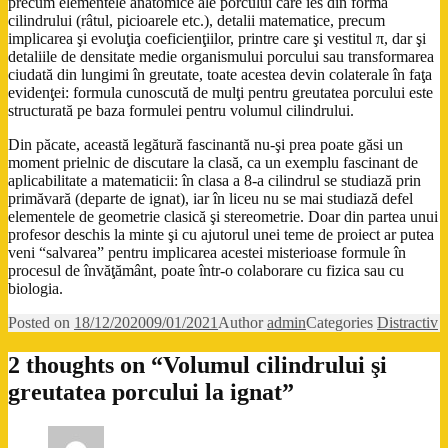
precum elementele anatomice ale porcului care ies din forma
cilindrului (râtul, picioarele etc.), detalii matematice, precum
implicarea şi evoluţia coeficienţiilor, printre care şi vestitul π, dar şi
detaliile de densitate medie organismului porcului sau transformarea
ciudată din lungimi în greutate, toate acestea devin colaterale în faţa
evidenţei: formula cunoscută de mulţi pentru greutatea porcului este
structurată pe baza formulei pentru volumul cilindrului.
Din păcate, această legătură fascinantă nu-şi prea poate găsi un
moment prielnic de discutare la clasă, ca un exemplu fascinant de
aplicabilitate a matematicii: în clasa a 8-a cilindrul se studiază prin
primăvară (departe de ignat), iar în liceu nu se mai studiază defel
elementele de geometrie clasică şi stereometrie. Doar din partea unui
profesor deschis la minte şi cu ajutorul unei teme de proiect ar putea
veni “salvarea” pentru implicarea acestei misterioase formule în
procesul de învăţământ, poate într-o colaborare cu fizica sau cu
biologia.
Posted on
18/12/2020
09/01/2021
Author
admin
Categories
Distractiv
2 thoughts on “Volumul cilindrului şi
greutatea porcului la ignat”