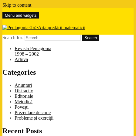
Skip to content
Menu and widgets
Pentagonia
Arta predării matematicii
Search for:
Revista Pentagonia
1998 – 2002
Arhivă
Categories
Anunțuri
Distractiv
Editoriale
Metodică
Povești
Prezentare de carte
Probleme și exerciții
Recent Posts