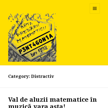
Pentagonia
MENU
AND
WIDGETS
Category:
Distractiv
Val de aluzii matematice în
muzică vara asta!