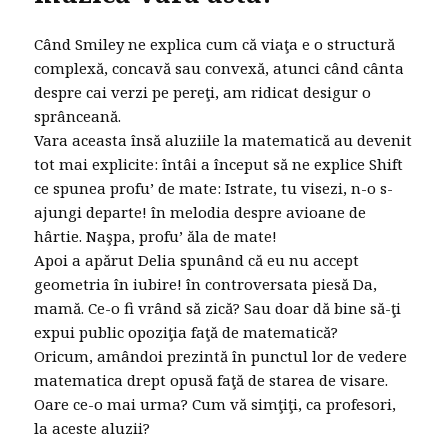
Când Smiley ne explica cum că viaţa e o structură
complexă, concavă sau convexă, atunci când cânta
despre cai verzi pe pereţi, am ridicat desigur o
sprânceană.
Vara aceasta însă aluziile la matematică au devenit
tot mai explicite: întâi a început să ne explice Shift
ce spunea profu’ de mate: Istrate, tu visezi, n-o s-
ajungi departe! în melodia despre avioane de
hârtie. Naşpa, profu’ ăla de mate!
Apoi a apărut Delia spunând că eu nu accept
geometria în iubire! în controversata piesă Da,
mamă. Ce-o fi vrând să zică? Sau doar dă bine să-ţi
expui public opoziţia faţă de matematică?
Oricum, amândoi prezintă în punctul lor de vedere
matematica drept opusă faţă de starea de visare.
Oare ce-o mai urma? Cum vă simţiţi, ca profesori,
la aceste aluzii?