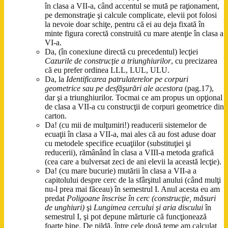
în clasa a VII-a, când accentul se mută pe raţionament,
pe demonstraţie şi calcule complicate, elevii pot folosi
la nevoie doar schiţe, pentru că ei au deja fixată în
minte figura corectă construită cu mare atenţie în clasa a
VI-a.
Da, (în conexiune directă cu precedentul) lecţiei
Cazurile de construcţie a triunghiurilor
, cu precizarea
că eu prefer ordinea LLL, LUL, ULU.
Da, la
Identificarea patrulaterelor pe corpuri
geometrice sau pe desfăşurări ale acestora
(pag.17),
dar şi a triunghiurilor. Tocmai ce am propus un opţional
de clasa a VII-a cu construcţii de corpuri geometrice din
carton.
Da! (cu mii de mulţumiri!) readucerii sistemelor de
ecuaţii în clasa a VII-a, mai ales că au fost aduse doar
cu metodele specifice ecuaţiilor (substituţiei şi
reducerii), rămânând în clasa a VIII-a metoda grafică
(cea care a bulversat zeci de ani elevii la această lecţie).
Da! (cu mare bucurie) mutării în clasa a VII-a a
capitolului despre cerc de la sfârşitul anului (când mulţi
nu-l prea mai făceau) în semestrul I. Anul acesta eu am
predat
Poligoane înscrise în cerc (construcţie, măsuri
de unghiuri)
şi
Lungimea cercului şi aria discului
în
semestrul I, şi pot depune mărturie că funcţionează
foarte bine. De pildă, între cele două teme am calculat