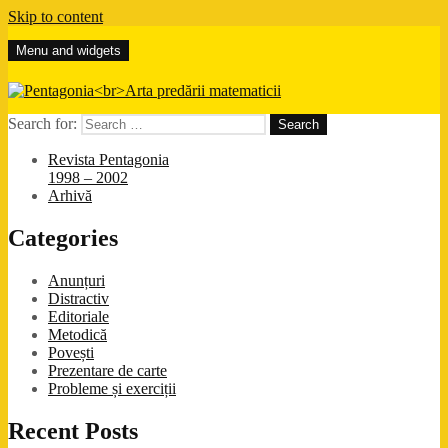
Skip to content
Menu and widgets
Pentagonia
Arta predării matematicii
Search for:
Revista Pentagonia
1998 – 2002
Arhivă
Categories
Anunțuri
Distractiv
Editoriale
Metodică
Povești
Prezentare de carte
Probleme și exerciții
Recent Posts