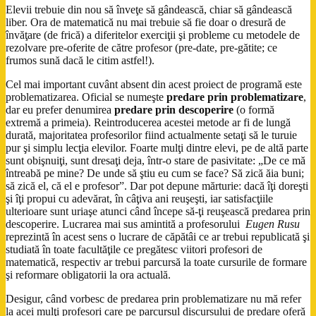
Elevii trebuie din nou să înveţe să gândească, chiar să gândească
liber. Ora de matematică nu mai trebuie să fie doar o dresură de
învăţare (de frică) a diferitelor exerciţii şi probleme cu metodele de
rezolvare pre-oferite de către profesor (pre-date, pre-gătite; ce
frumos sună dacă le citim astfel!).
Cel mai important cuvânt absent din acest proiect de programă este
problematizarea. Oficial se numeşte
predare prin problematizare
,
dar eu prefer denumirea
predare prin descoperire
(o formă
extremă a primeia). Reintroducerea acestei metode ar fi de lungă
durată, majoritatea profesorilor fiind actualmente setaţi să le turuie
pur şi simplu lecţia elevilor. Foarte mulţi dintre elevi, pe de altă parte
sunt obişnuiţi, sunt dresaţi deja, într-o stare de pasivitate: „De ce mă
întreabă pe mine? De unde să ştiu eu cum se face? Să zică ăia buni;
să zică el, că el e profesor”. Dar pot depune mărturie: dacă îţi doreşti
şi îţi propui cu adevărat, în câţiva ani reuşeşti, iar satisfacţiile
ulterioare sunt uriaşe atunci când începe să-ţi reuşească predarea prin
descoperire. Lucrarea mai sus amintită a profesorului
Eugen Rusu
reprezintă în acest sens o lucrare de căpătâi ce ar trebui republicată şi
studiată în toate facultăţile ce pregătesc viitori profesori de
matematică, respectiv ar trebui parcursă la toate cursurile de formare
şi reformare obligatorii la ora actuală.
Desigur, când vorbesc de predarea prin problematizare nu mă refer
la acei mulţi profesori care pe parcursul discursului de predare oferă