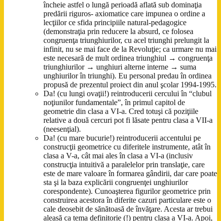
încheie astfel o lungă perioadă aflată sub dominaţia
predării riguros- axiomatice care impunea o ordine a
lecţiilor ce sfida principiile natural-pedagogice
(demonstraţia prin reducere la absurd, ce folosea
congruenţa triunghiurilor, cu acel triunghi prelungit la
infinit, nu se mai face de la Revoluţie; ca urmare nu mai
este necesară de mult ordinea triunghiul → congruenţa
triunghiurilor → unghiuri alterne interne → suma
unghiurilor în triunghi). Eu personal predau în ordinea
propusă de prezentul proiect din anul şcolar 1994-1995.
Da! (cu lungi ovaţii!) reintroducerii cercului în “clubul
noţiunilor fundamentale”, în primul capitol de
geometrie din clasa a VI-a. Cred totuşi că poziţiile
relative a două cercuri pot fi lăsate pentru clasa a VII-a
(neesenţial).
Da! (cu mare bucurie!) reintroducerii accentului pe
construcţii geometrice cu diferitele instrumente, atât în
clasa a V-a, cât mai ales în clasa a VI-a (inclusiv
construcţia intuitivă a paralelelor prin translaţie, care
este de mare valoare în formarea gândirii, dar care poate
sta şi la baza explicării congruenţei unghiurilor
corespondente). Cunoaşterea figurilor geometrice prin
construirea acestora în diferite cazuri particulare este o
cale deosebit de sănătoasă de învăţare. Acesta ar trebui
aleasă ca tema definitorie (!) pentru clasa a VI-a. Apoi,