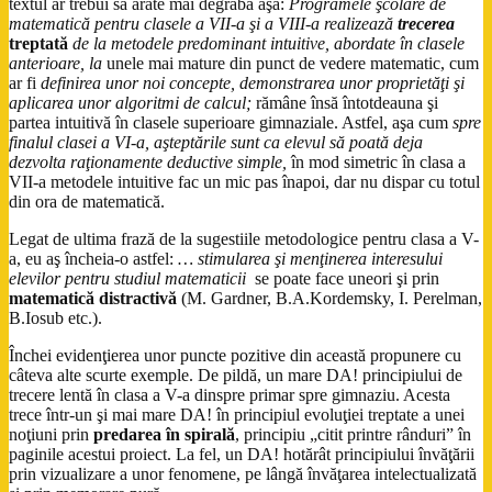
textul ar trebui să arate mai degrabă aşa:
Programele şcolare de
matematică pentru clasele a VII-a şi a VIII-a realizează
trecerea
treptată
de la metodele predominant intuitive, abordate în clasele
anterioare, la
unele mai mature din punct de vedere matematic, cum
ar fi
definirea unor noi concepte, demonstrarea unor proprietăţi şi
aplicarea unor algoritmi de calcul;
rămâne însă întotdeauna şi
partea intuitivă în clasele superioare gimnaziale. Astfel, aşa cum
spre
finalul clasei a VI-a, aşteptările sunt ca elevul să poată deja
dezvolta raţionamente deductive simple,
în mod simetric în clasa a
VII-a metodele intuitive fac un mic pas înapoi, dar nu dispar cu totul
din ora de matematică.
Legat de ultima frază de la sugestiile metodologice pentru clasa a V-
a, eu aş încheia-o astfel:
… stimularea şi menţinerea interesului
elevilor pentru studiul matematicii
se poate face uneori şi prin
matematică distractivă
(M. Gardner, B.A.Kordemsky, I. Perelman,
B.Iosub etc.).
Închei evidenţierea unor puncte pozitive din această propunere cu
câteva alte scurte exemple. De pildă, un mare DA! principiului de
trecere lentă în clasa a V-a dinspre primar spre gimnaziu. Acesta
trece într-un şi mai mare DA! în principiul evoluţiei treptate a unei
noţiuni prin
predarea în spirală
, principiu „citit printre rânduri” în
paginile acestui proiect. La fel, un DA! hotărât principiului învăţării
prin vizualizare a unor fenomene, pe lângă învăţarea intelectualizată