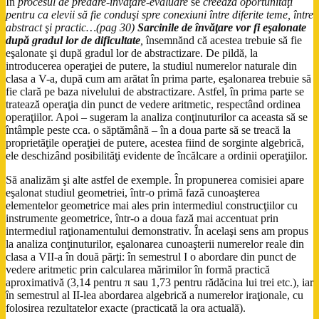
În
procesul de predare-învăţare-evaluare
se
creează oportunităţi
pentru ca elevii să fie conduşi spre conexiuni între diferite teme, între
abstract şi practic…(pag 30)
Sarcinile de învăţare vor fi eşalonate
după gradul lor de dificultate
,
însemnănd că acestea trebuie să fie
eşalonate şi după gradul lor de abstractizare. De pildă, la
introducerea operaţiei de putere, la studiul numerelor naturale din
clasa a V-a, după cum am arătat în prima parte, eşalonarea trebuie să
fie clară pe baza nivelului de abstractizare. Astfel, în prima parte se
tratează operaţia din punct de vedere aritmetic, respectând ordinea
operaţiilor. Apoi – sugeram la analiza conţinuturilor ca aceasta să se
întâmple peste cca. o săptămână – în a doua parte să se treacă la
proprietăţile operaţiei de putere, acestea fiind de sorginte algebrică,
ele deschizând posibilităţi evidente de încălcare a ordinii operaţiilor.
Să analizăm şi alte astfel de exemple. În propunerea comisiei apare
eşalonat studiul geometriei, într-o primă fază cunoaşterea
elementelor geometrice mai ales prin intermediul construcţiilor cu
instrumente geometrice, într-o a doua fază mai accentuat prin
intermediul raţionamentului demonstrativ. În acelaşi sens am propus
la analiza conţinuturilor, eşalonarea cunoaşterii numerelor reale din
clasa a VII-a în două părţi: în semestrul I o abordare din punct de
vedere aritmetic prin calcularea mărimilor în formă practică
aproximativă (3,14 pentru π sau 1,73 pentru rădăcina lui trei etc.), iar
în semestrul al II-lea abordarea algebrică a numerelor iraţionale, cu
folosirea rezultatelor exacte (practicată la ora actuală).