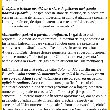
ale-predarii/
).
Învăţătura trebuie însoţită de o stare de plăcere; aici şcoala
noastră eşuează.
Şi despre această stare de bucurie, de plăcere am
scris în nenumărate rânduri, încercând să combat atitudinea prezentă
la mulţi profesori, de tipul “matematica este o treabă serioasă;
chinuiala este un lucru obişnuit în matematică”.
Matematica şcolară a pierdut naraţiunea.
Legat de aceasta,
regretatul
Solomon Marcus
amintea un manual de trigonometrie al
lui Traian Lalescu, în care variaţia funcţiei sinus era prezentată
narativ ca o adevărată poveste. Reamintesc în acest sens citatul din
Algebra
lui
Euler
despre despre numerele prime şi descompunerea
celorlalte numere în factori primi. Cât de frumos era prezentată
narativ teoria la
Euler
! (de găsit tot în articolul mai sus menţionat)
Iată în final şi un citat redat de către
Solomon Marcus
din marele
Einstein
:
Atâta vreme cât matematica se aplică în realitate, ea nu
este corectă. Atunci când matematica este corectă, ea nu se mai
aplică în realitate.
Acest citat m-a uns pe suflet în sensul că,
subliniază corectitudinea deciziei personale de a împărţi predarea
numerelor iraţionale în clasa a VII-a în două părţi separate: în
semestrul I numerele iraţionale în formă aproximativă, dar folosibilă
în calcule cu aplicabilitate în realitatea practică, respectiv în
semestrul al II-lea numerele iraţionale în forma lor exactă, algebrică,
dar neaplicabilă în calcule din aplicaţii practice (vezi prezentarea din