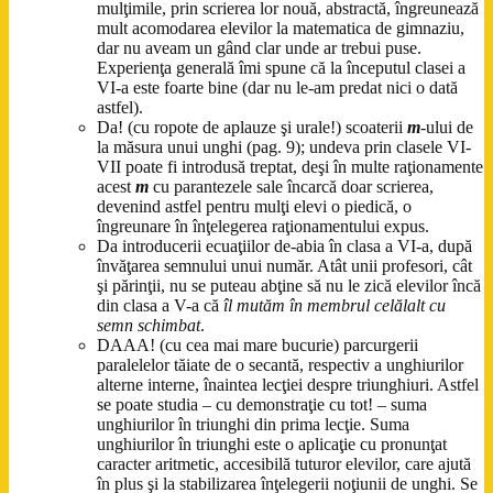
mulţimile, prin scrierea lor nouă, abstractă, îngreunează
mult acomodarea elevilor la matematica de gimnaziu,
dar nu aveam un gând clar unde ar trebui puse.
Experienţa generală îmi spune că la începutul clasei a
VI-a este foarte bine (dar nu le-am predat nici o dată
astfel).
Da! (cu ropote de aplauze şi urale!) scoaterii
m
-ului de
la măsura unui unghi (pag. 9); undeva prin clasele VI-
VII poate fi introdusă treptat, deşi în multe raţionamente
acest
m
cu parantezele sale încarcă doar scrierea,
devenind astfel pentru mulţi elevi o piedică, o
îngreunare în înţelegerea raţionamentului expus.
Da introducerii ecuaţiilor de-abia în clasa a VI-a, după
învăţarea semnului unui număr. Atât unii profesori, cât
şi părinţii, nu se puteau abţine să nu le zică elevilor încă
din clasa a V-a că
îl mutăm în membrul celălalt cu
semn schimbat
.
DAAA! (cu cea mai mare bucurie) parcurgerii
paralelelor tăiate de o secantă, respectiv a unghiurilor
alterne interne, înaintea lecţiei despre triunghiuri. Astfel
se poate studia – cu demonstraţie cu tot! – suma
unghiurilor în triunghi din prima lecţie. Suma
unghiurilor în triunghi este o aplicaţie cu pronunţat
caracter aritmetic, accesibilă tuturor elevilor, care ajută
în plus şi la stabilizarea înţelegerii noţiunii de unghi. Se