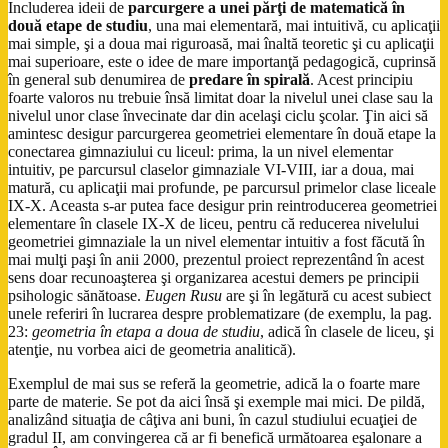
Includerea ideii de
parcurgere a unei părţi de matematică în
două etape de studiu
, una mai elementară, mai intuitivă, cu aplicaţii
mai simple, şi a doua mai riguroasă, mai înaltă teoretic şi cu aplicaţii
mai superioare, este o idee de mare importanţă pedagogică, cuprinsă
în general sub denumirea de
predare în spirală
. Acest principiu
foarte valoros nu trebuie însă limitat doar la nivelul unei clase sau la
nivelul unor clase învecinate dar din acelaşi ciclu şcolar. Ţin aici să
amintesc desigur parcurgerea geometriei elementare în două etape la
conectarea gimnaziului cu liceul: prima, la un nivel elementar
intuitiv, pe parcursul claselor gimnaziale VI-VIII, iar a doua, mai
matură, cu aplicaţii mai profunde, pe parcursul primelor clase liceale
IX-X. Aceasta s-ar putea face desigur prin reintroducerea geometriei
elementare în clasele IX-X de liceu, pentru că reducerea nivelului
geometriei gimnaziale la un nivel elementar intuitiv a fost făcută în
mai mulţi paşi în anii 2000, prezentul proiect reprezentând în acest
sens doar recunoaşterea şi organizarea acestui demers pe principii
psihologic sănătoase.
Eugen Rusu
are şi în legătură cu acest subiect
unele referiri în lucrarea despre problematizare (de exemplu, la pag.
23:
geometria în etapa a doua de studiu
, adică în clasele de liceu, şi
atenţie, nu vorbea aici de geometria analitică).
Exemplul de mai sus se referă la geometrie, adică la o foarte mare
parte de materie. Se pot da aici însă şi exemple mai mici. De pildă,
analizând situaţia de câţiva ani buni, în cazul studiului ecuaţiei de
gradul II, am convingerea că ar fi benefică următoarea eşalonare a