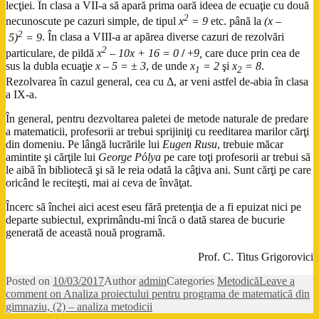
lecţiei. În clasa a VII-a să apară prima oară ideea de ecuaţie cu două
2
necunoscute pe cazuri simple, de tipul
x
= 9
etc. până la
(x –
2
5)
= 9
. În clasa a VIII-a ar apărea diverse cazuri de rezolvări
2
particulare, de pildă
x
– 10x + 16 = 0
/
+
9,
care duce prin cea de
sus la dubla ecuaţie
x – 5 = ± 3
, de unde
x
= 2
şi
x
= 8
.
1
2
Rezolvarea în cazul general, cea cu Δ, ar veni astfel de-abia în clasa
a IX-a.
În general, pentru dezvoltarea paletei de metode naturale de predare
a matematicii, profesorii ar trebui sprijiniţi cu reeditarea marilor cărţi
din domeniu. Pe lângă lucrările lui
Eugen Rusu
, trebuie măcar
amintite şi cărţile lui
George P
ó
lya
pe care toţi profesorii ar trebui să
le aibă în bibliotecă şi să le reia odată la câţiva ani. Sunt cărţi pe care
oricând le reciteşti, mai ai ceva de învăţat.
Încerc să închei aici acest eseu fără pretenţia de a fi epuizat nici pe
departe subiectul, exprimându-mi încă o dată starea de bucurie
generată de această nouă programă.
Prof. C. Titus Grigorovici
Posted on
10/03/2017
Author
admin
Categories
Metodică
Leave a
comment
on Analiza proiectului pentru programa de matematică din
gimnaziu, (2) – analiza metodicii