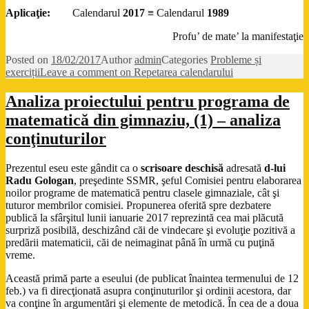
Aplicaţie:
Calendarul
2017
≡ Calendarul
1989
Profu’ de mate’ la manifestaţie
Posted on
18/02/2017
Author
admin
Categories
Probleme și
exerciții
Leave a comment
on Repetarea calendarului
Analiza proiectului pentru programa de
matematică din gimnaziu, (1) – analiza
conţinuturilor
Prezentul eseu este gândit ca o
scrisoare deschisă
adresată
d-lui
Radu Gologan
, preşedinte SSMR, şeful Comisiei pentru elaborarea
noilor programe de matematică pentru clasele gimnaziale, cât şi
tuturor membrilor comisiei. Propunerea oferită spre dezbatere
publică la sfârşitul lunii ianuarie 2017 reprezintă cea mai plăcută
surpriză posibilă, deschizând căi de vindecare şi evoluţie pozitivă a
predării matematicii, căi de neimaginat până în urmă cu puţină
vreme.
Această primă parte a eseului (de publicat înaintea termenului de 12
feb.) va fi direcţionată asupra conţinuturilor şi ordinii acestora, dar
va conţine în argumentări şi elemente de metodică. În cea de a doua