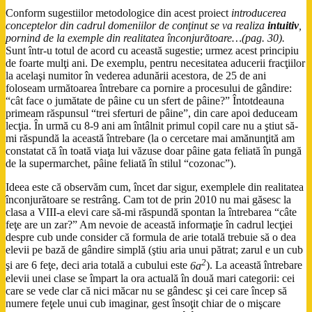
Conform sugestiilor metodologice din acest proiect
introducerea
conceptelor din cadrul domeniilor de conţinut se va realiza
intuitiv
,
pornind de la exemple din realitatea înconjurătoare…(pag. 30).
Sunt într-u totul de acord cu această sugestie; urmez acest principiu
de foarte mulţi ani. De exemplu, pentru necesitatea aducerii fracţiilor
la acelaşi numitor în vederea adunării acestora, de 25 de ani
foloseam următoarea întrebare ca pornire a procesului de gândire:
“cât face o jumătate de pâine cu un sfert de pâine?” Întotdeauna
primeam răspunsul “trei sferturi de pâine”, din care apoi deduceam
lecţia. În urmă cu 8-9 ani am întâlnit primul copil care nu a ştiut să-
mi răspundă la această întrebare (la o cercetare mai amănunţită am
constatat că în toată viaţa lui văzuse doar pâine gata feliată în pungă
de la supermarchet, pâine feliată în stilul “cozonac”).
Ideea este că observăm cum, încet dar sigur, exemplele din realitatea
înconjurătoare se restrâng. Cam tot de prin 2010 nu mai găsesc la
clasa a VIII-a elevi care să-mi răspundă spontan la întrebarea “câte
feţe are un zar?” Am nevoie de această informaţie în cadrul lecţiei
despre cub unde consider că formula de arie totală trebuie să o dea
elevii pe bază de gândire simplă (ştiu aria unui pătrat; zarul e un cub
2
şi are 6 feţe, deci aria totală a cubului este
6a
). La această întrebare
elevii unei clase se împart la ora actuală în două mari categorii: cei
care se vede clar că nici măcar nu se gândesc şi cei care încep să
numere feţele unui cub imaginar, gest însoţit chiar de o mişcare