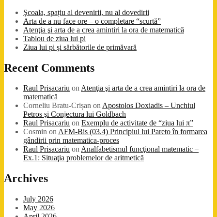
Şcoala, spațiu al devenirii, nu al dovedirii
Arta de a nu face ore – o completare “scurtă”
Atenţia şi arta de a crea amintiri la ora de matematică
Tablou de ziua lui pi
Ziua lui pi şi sărbătorile de primăvară
Recent Comments
Raul Prisacariu
on
Atenţia şi arta de a crea amintiri la ora de
matematică
Corneliu Bratu-Crișan
on
Apostolos Doxiadis – Unchiul
Petros şi Conjectura lui Goldbach
Raul Prisacariu
on
Exemplu de activitate de “ziua lui π”
Cosmin
on
AFM-Bis (03.4) Principiul lui Pareto în formarea
gândirii prin matematica-proces
Raul Prisacariu
on
Analfabetismul funcţional matematic –
Ex.1: Situaţia problemelor de aritmetică
Archives
July 2026
May 2026
April 2026