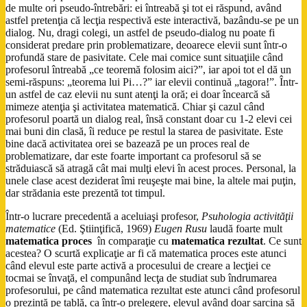
de multe ori pseudo-întrebări: ei întreabă şi tot ei răspund, având
astfel pretenţia că lecţia respectivă este interactivă, bazându-se pe un
dialog. Nu, dragi colegi, un astfel de pseudo-dialog nu poate fi
considerat predare prin problematizare, deoarece elevii sunt într-o
profundă stare de pasivitate. Cele mai comice sunt situaţiile când
profesorul întreabă „ce teoremă folosim aici?”, iar apoi tot el dă un
semi-răspuns: „teorema lui Pi…?” iar elevii continuă „tagora!”. Într-
un astfel de caz elevii nu sunt atenţi la oră; ei doar încearcă să
mimeze atenţia şi activitatea matematică. Chiar şi cazul când
profesorul poartă un dialog real, însă constant doar cu 1-2 elevi cei
mai buni din clasă, îi reduce pe restul la starea de pasivitate. Este
bine dacă activitatea orei se bazează pe un proces real de
problematizare, dar este foarte important ca profesorul să se
străduiască să atragă cât mai mulţi elevi în acest proces. Personal, la
unele clase acest deziderat îmi reuşeşte mai bine, la altele mai puţin,
dar strădania este prezentă tot timpul.
Într-o lucrare precedentă a aceluiaşi profesor,
Psuhologia activităţii
matematice
(Ed. Ştiinţifică, 1969)
Eugen Rusu
laudă foarte mult
matematica proces
în comparaţie cu
matematica rezultat
. Ce sunt
acestea? O scurtă explicaţie ar fi că matematica proces este atunci
când elevul este parte activă a procesului de creare a lecţiei ce
tocmai se învaţă, el compunând lecţa de studiat sub îndrumarea
profesorului, pe când matematica rezultat este atunci când profesorul
o prezintă pe tablă, ca într-o prelegere, elevul având doar sarcina să