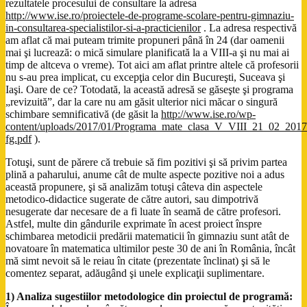
rezultatele procesului de consultare la adresa
http://www.ise.ro/proiectele-de-programe-scolare-pentru-gimnaziu-
in-consultarea-specialistilor-si-a-practicienilor
. La adresa respectivă
am aflat că mai puteam trimite propuneri până în 24 (dar oamenii
mai şi lucrează: o mică simulare planificată la a VIII-a şi nu mai ai
timp de altceva o vreme). Tot aici am aflat printre altele că profesorii
nu s-au prea implicat, cu excepţia celor din Bucureşti, Suceava şi
Iaşi. Oare de ce? Totodată, la această adresă se găseşte şi programa
„revizuită”, dar la care nu am găsit ulterior nici măcar o singură
schimbare semnificativă (de găsit la
http://www.ise.ro/wp-
content/uploads/2017/01/Programa_mate_clasa_V_VIII_21_02_2017
fg.pdf
).
Totuşi, sunt de părere că trebuie să fim pozitivi şi să privim partea
plină a paharului, anume cât de multe aspecte pozitive noi a adus
această propunere, şi să analizăm totuşi câteva din aspectele
metodico-didactice sugerate de către autori, sau dimpotrivă
nesugerate dar necesare de a fi luate în seamă de către profesori.
Astfel, multe din gândurile exprimate în acest proiect înspre
schimbarea metodicii predării matematicii în gimnaziu sunt atât de
novatoare în matematica ultimilor peste 30 de ani în România, încât
mă simt nevoit să le reiau în citate (prezentate înclinat) şi să le
comentez separat, adăugând şi unele explicaţii suplimentare.
1) Analiza sugestiilor metodologice din proiectul de programă: