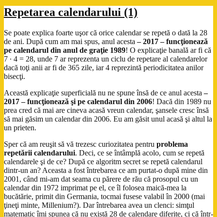
Repetarea calendarului (1)
Se poate explica foarte uşor că orice calendar se repetă o dată la 28
de ani. După cum am mai spus, anul acesta
– 2017 – funcţionează
pe calendarul din anul de graţie 1989
! O explicaţie banală ar fi că
7 ∙ 4 = 28, unde 7 ar reprezenta un ciclu de repetare al calendarelor
dacă toţi anii ar fi de 365 zile, iar 4 reprezintă periodicitatea anilor
bisecţi.
Această explicaţie superficială nu ne spune însă de ce anul acesta
–
2017 – funcţionează şi pe calendarul din 2006
! Dacă din 1989 nu
prea cred că mai are cineva acasă vreun calendar, şansele cresc însă
să mai găsim un calendar din 2006. Eu am găsit unul acasă şi altul la
un prieten.
Sper că am reuşit să vă trezesc curiozitatea pentru
problema
repetării calendarului
. Deci, ce se întâmplă acolo, cum se repetă
calendarele şi de ce? După ce algoritm secret se repetă calendarul
dintr-un an? Aceasta a fost întrebarea ce am purtat-o după mine din
2001, când mi-am dat seama cu părere de rău că prosopul cu un
calendar din 1972 imprimat pe el, ce îl folosea maică-mea la
bucătărie, primit din Germania, tocmai fusese valabil în 2000 (mai
ţineţi minte, Millenium?). Dar întrebarea avea un clenci: simţul
matematic îmi spunea că nu există 28 de calendare diferite, ci că într-