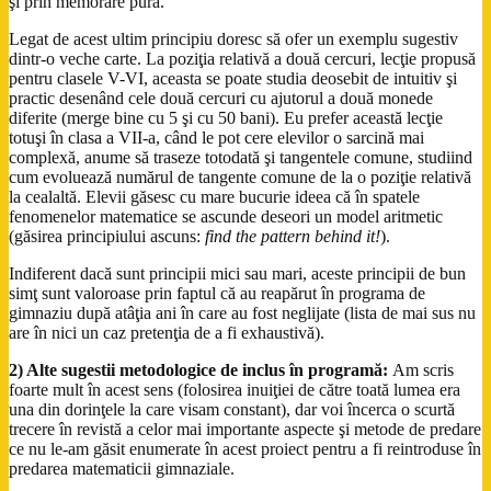
şi prin memorare pură.
Legat de acest ultim principiu doresc să ofer un exemplu sugestiv
dintr-o veche carte. La poziţia relativă a două cercuri, lecţie propusă
pentru clasele V-VI, aceasta se poate studia deosebit de intuitiv şi
practic desenând cele două cercuri cu ajutorul a două monede
diferite (merge bine cu 5 şi cu 50 bani). Eu prefer această lecţie
totuşi în clasa a VII-a, când le pot cere elevilor o sarcină mai
complexă, anume să traseze totodată şi tangentele comune, studiind
cum evoluează numărul de tangente comune de la o poziţie relativă
la cealaltă. Elevii găsesc cu mare bucurie ideea că în spatele
fenomenelor matematice se ascunde deseori un model aritmetic
(găsirea principiului ascuns:
find the pattern behind it!
).
Indiferent dacă sunt principii mici sau mari, aceste principii de bun
simţ sunt valoroase prin faptul că au reapărut în programa de
gimnaziu după atâţia ani în care au fost neglijate (lista de mai sus nu
are în nici un caz pretenţia de a fi exhaustivă).
2) Alte sugestii metodologice de inclus în programă:
Am scris
foarte mult în acest sens (folosirea inuiţiei de către toată lumea era
una din dorinţele la care visam constant), dar voi încerca o scurtă
trecere în revistă a celor mai importante aspecte şi metode de predare
ce nu le-am găsit enumerate în acest proiect pentru a fi reintroduse în
predarea matematicii gimnaziale.