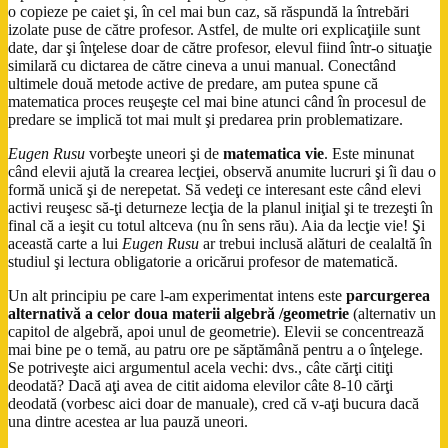
o copieze pe caiet şi, în cel mai bun caz, să răspundă la întrebări
izolate puse de către profesor. Astfel, de multe ori explicaţiile sunt
date, dar şi înţelese doar de către profesor, elevul fiind într-o situaţie
similară cu dictarea de către cineva a unui manual. Conectând
ultimele două metode active de predare, am putea spune că
matematica proces reuşeşte cel mai bine atunci când în procesul de
predare se implică tot mai mult şi predarea prin problematizare.
Eugen Rusu
vorbeşte uneori şi de
matematica vie
. Este minunat
când elevii ajută la crearea lecţiei, observă anumite lucruri şi îi dau o
formă unică şi de nerepetat. Să vedeţi ce interesant este când elevi
activi reuşesc să-ţi deturneze lecţia de la planul iniţial şi te trezeşti în
final că a ieşit cu totul altceva (nu în sens rău). Aia da lecţie vie! Şi
această carte a lui
Eugen Rusu
ar trebui inclusă alături de cealaltă în
studiul şi lectura obligatorie a oricărui profesor de matematică.
Un alt principiu pe care l-am experimentat intens este
parcurgerea
alternativă a celor doua materii algebră /geometrie
(alternativ un
capitol de algebră, apoi unul de geometrie). Elevii se concentrează
mai bine pe o temă, au patru ore pe săptămână pentru a o înţelege.
Se potriveşte aici argumentul acela vechi: dvs., câte cărţi citiţi
deodată? Dacă aţi avea de citit aidoma elevilor câte 8-10 cărţi
deodată (vorbesc aici doar de manuale), cred că v-aţi bucura dacă
una dintre acestea ar lua pauză uneori.