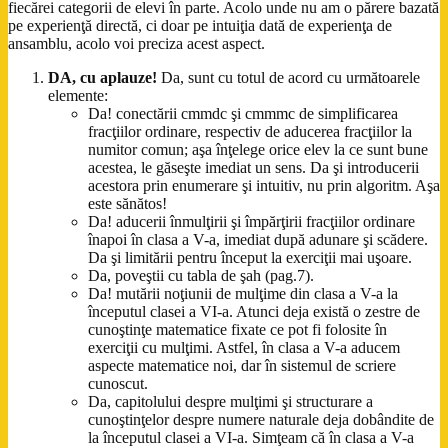
fiecărei categorii de elevi în parte. Acolo unde nu am o părere bazată
pe experienţă directă, ci doar pe intuiţia dată de experienţa de
ansamblu, acolo voi preciza acest aspect.
DA, cu aplauze!
Da, sunt cu totul de acord cu următoarele
elemente:
Da! conectării cmmdc şi cmmmc de simplificarea
fracţiilor ordinare, respectiv de aducerea fracţiilor la
numitor comun; aşa înţelege orice elev la ce sunt bune
acestea, le găseşte imediat un sens. Da şi introducerii
acestora prin enumerare şi intuitiv, nu prin algoritm. Aşa
este sănătos!
Da! aducerii înmulţirii şi împărţirii fracţiilor ordinare
înapoi în clasa a V-a, imediat după adunare şi scădere.
Da şi limitării pentru început la exerciţii mai uşoare.
Da, poveştii cu tabla de şah (pag.7).
Da! mutării noţiunii de mulţime din clasa a V-a la
începutul clasei a VI-a. Atunci deja există o zestre de
cunoştinţe matematice fixate ce pot fi folosite în
exerciţii cu mulţimi. Astfel, în clasa a V-a aducem
aspecte matematice noi, dar în sistemul de scriere
cunoscut.
Da, capitolului despre mulţimi şi structurare a
cunoştinţelor despre numere naturale deja dobândite de
la începutul clasei a VI-a. Simţeam că în clasa a V-a