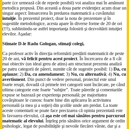
parte (ce urmează cât de repede posibil) voi analiza mai în amănunt
metodica propusă. Din această a doua parte evidenţiez acum doar un
singur aspect: întoarcerea în predarea matematicii a cuvântului
intuiţie
. În prezentul proiect, doar la nota de prezentare şi în
sugestiile metodologice, acesta apare în diverse forme de 20 de ori
(!!!), subliniindu-se astfel importanţa folosirii şi dezvoltării intuiţiei
elevilor. Aşadar:
Stimate D-le Radu Gologan, stimaţi colegi,
Ca profesor activ în direcţia reformării predării matematicii de peste
20 de ani,
vă felicit pentru acest proiect
. În încercarea de a fi cât
mai obiectiv (un ideal greu de atins) am structurat prezenta analiză
pe patru categorii de păreri, numite cât de sugestiv posibil: 1)
Da, cu
aplauze
; 2)
Da, cu amendament
; 3)
Nu, cu alternativă
; 4)
Nu, cu
avertisment
. Din punct de vedere personal, proiectul este unul
foarte reuşit, dovadă că primele trei categorii sunt încărcate, pe când
ultima categorie este foarte “subţire”. Toate părerile şi comentariile
expuse se bazează pe experienţa personală; pe majoritatea
covârşitoare le cunosc foarte bine din aplicarea în activitatea
personală (a mea şi a soţiei) din şcolile unde am predat. La toate
aceste comentarii se poate face precizarea că opinia prezentată este
în favoarea elevului, că
aşa este cel mai sănătos pentru parcursul
matematic al elevului
. Înţeleg prin sănătos orice argument de ordin
psihologic, legat de posibilităţile şi nevoile fiecărei vârste, dar şi a