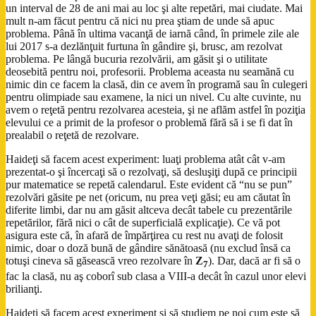
un interval de 28 de ani mai au loc şi alte repetări, mai ciudate. Mai
mult n-am făcut pentru că nici nu prea ştiam de unde să apuc
problema. Până în ultima vacanţă de iarnă când, în primele zile ale
lui 2017 s-a dezlănţuit furtuna în gândire şi, brusc, am rezolvat
problema. Pe lângă bucuria rezolvării, am găsit şi o utilitate
deosebită pentru noi, profesorii. Problema aceasta nu seamănă cu
nimic din ce facem la clasă, din ce avem în programă sau în culegeri
pentru olimpiade sau examene, la nici un nivel. Cu alte cuvinte, nu
avem o reţetă pentru rezolvarea acesteia, şi ne aflăm astfel în poziţia
elevului ce a primit de la profesor o problemă fără să i se fi dat în
prealabil o reţetă de rezolvare.
Haideţi să facem acest experiment: luaţi problema atât cât v-am
prezentat-o şi încercaţi să o rezolvaţi, să desluşiţi după ce principii
pur matematice se repetă calendarul. Este evident că “nu se pun”
rezolvări găsite pe net (oricum, nu prea veţi găsi; eu am căutat în
diferite limbi, dar nu am găsit altceva decât tabele cu prezentările
repetărilor, fără nici o cât de superficială explicaţie). Ce vă pot
asigura este că, în afară de împărţirea cu rest nu avaţi de folosit
nimic, doar o doză bună de gândire sănătoasă (nu exclud însă ca
totuşi cineva să găsească vreo rezolvare în
Z
). Dar, dacă ar fi să o
7
fac la clasă, nu aş coborî sub clasa a VIII-a decât în cazul unor elevi
brilianţi.
Haideţi să facem acest experiment şi să studiem pe noi cum este să