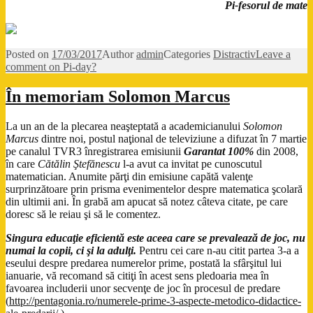
Pi-fesorul de mate
Posted on
17/03/2017
Author
admin
Categories
Distractiv
Leave a
comment
on Pi-day?
În memoriam Solomon Marcus
La un an de la plecarea neaşteptată a academicianului
Solomon
Marcus
dintre noi, postul naţional de televiziune a difuzat în 7 martie
pe canalul TVR3 înregistrarea emisiunii
Garantat 100%
din 2008,
în care
Cătălin Ştefănescu
l-a avut ca invitat pe cunoscutul
matematician. Anumite părţi din emisiune capătă valenţe
surprinzătoare prin prisma evenimentelor despre matematica şcolară
din ultimii ani. În grabă am apucat să notez câteva citate, pe care
doresc să le reiau şi să le comentez.
Singura educaţie eficientă este aceea care se prevalează de joc, nu
numai la copii, ci şi la adulţi.
Pentru cei care n-au citit partea 3-a a
eseului despre predarea numerelor prime, postată la sfârşitul lui
ianuarie, vă recomand să citiţi în acest sens pledoaria mea în
favoarea includerii unor secvenţe de joc în procesul de predare
(
http://pentagonia.ro/numerele-prime-3-aspecte-metodico-didactice-