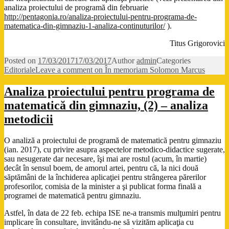
analiza proiectului de programă din februarie
http://pentagonia.ro/analiza-proiectului-pentru-programa-de-
matematica-din-gimnaziu-1-analiza-continuturilor/
).
Titus Grigorovici
Posted on
17/03/2017
17/03/2017
Author
admin
Categories
Editoriale
Leave a comment
on În memoriam Solomon Marcus
Analiza proiectului pentru programa de
matematică din gimnaziu, (2) – analiza
metodicii
O analiză a proiectului de programă de matematică pentru gimnaziu
(ian. 2017), cu privire asupra aspectelor metodico-didactice sugerate,
sau nesugerate dar necesare, îşi mai are rostul (acum, în martie)
decât în sensul boem, de amorul artei, pentru că, la nici două
săptămâni de la închiderea aplicaţiei pentru strângerea părerilor
profesorilor, comisia de la minister a şi publicat forma finală a
programei de matematică pentru gimnaziu.
Astfel, în data de 22 feb. echipa ISE ne-a transmis mulţumiri pentru
implicare în consultare, invitându-ne să vizităm aplicaţia cu