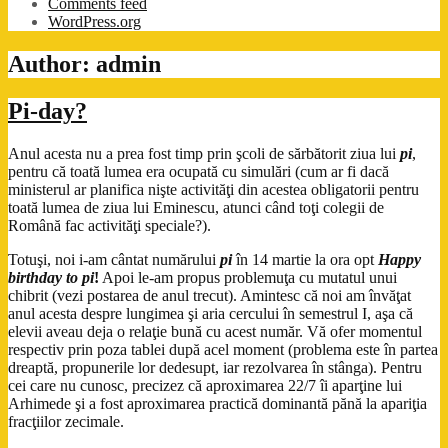
Comments feed
WordPress.org
Author:
admin
Pi-day?
Anul acesta nu a prea fost timp prin şcoli de sărbătorit ziua lui
pi
,
pentru că toată lumea era ocupată cu simulări (cum ar fi dacă
ministerul ar planifica nişte activităţi din acestea obligatorii pentru
toată lumea de ziua lui Eminescu, atunci când toţi colegii de
Română fac activităţi speciale?).
Totuşi, noi i-am cântat numărului
pi
în 14 martie la ora opt
Happy
birthday to pi
!
Apoi le-am propus problemuţa cu mutatul unui
chibrit (vezi postarea de anul trecut). Amintesc că noi am învăţat
anul acesta despre lungimea şi aria cercului în semestrul I, aşa că
elevii aveau deja o relaţie bună cu acest număr. Vă ofer momentul
respectiv prin poza tablei după acel moment (problema este în partea
dreaptă, propunerile lor dedesupt, iar rezolvarea în stânga). Pentru
cei care nu cunosc, precizez că aproximarea 22/7 îi aparţine lui
Arhimede şi a fost aproximarea practică dominantă pănă la apariţia
fracţiilor zecimale.