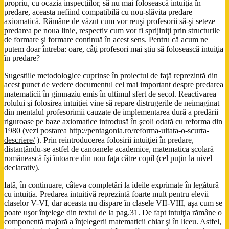
propriu, cu ocazia inspecţiilor, să nu mai folosească intuiţia în
predare, aceasta nefiind compatibilă cu nou-slăvita predare
axiomatică. Rămâne de văzut cum vor reuşi profesorii să-şi seteze
predarea pe noua linie, respectiv cum vor fi sprijiniţi prin structurile
de formare şi formare continuă în acest sens. Pentru că acum ne
putem doar întreba: oare, câţi profesori mai ştiu să folosească intuiţia
în predare?
Sugestiile metodologice cuprinse în proiectul de faţă reprezintă din
acest punct de vedere documentul cel mai important despre predarea
matematicii în gimnaziu emis în ultimul sfert de secol. Reactivarea
rolului şi folosirea intuiţiei vine să repare distrugerile de neimaginat
din mentalul profesorimii cauzate de implementarea dură a predării
riguroase pe baze axiomatice introdusă în şcoli odată cu reforma din
1980 (vezi postarea
http://pentagonia.ro/reforma-uitata-o-scurta-
descriere/
). Prin reintroducerea folosirii intuiţiei în predare,
distanţându-se astfel de canoanele academice, matematica şcolară
românească îşi întoarce din nou faţa către copil (cel puţin la nivel
declarativ).
Iată, în continuare, câteva completări la ideile exprimate în legătură
cu intuiţia. Predarea intuitivă reprezintă foarte mult pentru elevii
claselor V-VI, dar aceasta nu dispare în clasele VII-VIII, aşa cum se
poate uşor înţelege din textul de la pag.31. De fapt intuiţia rămâne o
componentă majoră a înţelegerii matematicii chiar şi în liceu. Astfel,