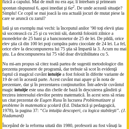
fizică a capului. Mai de mult nu era aşa; îi întrebam şi primeam
2
spontan răspunsul 6, apoi imediat şi
6a
. De unde această situaţie?
Simplu! Ce copil se mai joacă la ora actuală jocuri de mutat piese la
care se aruncă cu zarul?
Iată şi un exemplu mai vechi: la începutul anilor ’90 toţi elevii ştiau
să socotească cu 25 şi cu vecinii săi, datorită folosirii zilnice a
monedelor de 25 bani şi a bancnonetor de 25 de lei. De pildă, orice
elev ştia că din 100 lei poţi cumpăra patru ciocolate de 24 lei. La fel,
orice elev la descompunerea lui 75 ştia să împartă la 3. Acum nu mai
ştiu. La descompunerea lui 75 văd doar divizibilitatea cu 5.
Nu mi-am propus să citez toată partea de sugestii metodologice din
prezenta propunere de programă, dar trebuie să scot în evidenţă
faptul că magicul cuvânt
intuiţie
a fost folosit în diferite variante de
19 de ori în această parte. Acest cuvânt mai apare şi în nota de
prezentare, dar şi în prezentarea conţinuturilor. Într-adevăr cuvântul
magic
intuiţie
este una din cheile de bază în descuierea gândirii şi
trezirea interesului elevilor pentru matematică. În acest sens să reiau
un citat prezentat de
Eugen Rusu
în lucrarea
Problematizare şi
probleme în matematica şcolară
(Ed. Didactică şi pedagogică,
1978), la pagina 37:
“Cu intuiţia descoperi, cu logica stabileşti”. (J.
Hadamard)
Începând de la reforma uitată din 1980, profesorii au fost vânaţi la