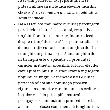
Atât unii profesori, cât şi părinţii, nu se
puteau abţine să nu le zică elevilor încă din
clasa a V-a că
îl mutăm în membrul celălalt cu
semn schimbat
.
DAAA! (cu cea mai mare bucurie) parcurgerii
paralelelor tăiate de o secantă, respectiv a
unghiurilor alterne interne, înaintea lecţiei
despre triunghiuri. Astfel se poate studia – cu
demonstraţie cu tot! – suma unghiurilor în
triunghi din prima lecţie. Suma unghiurilor
în triunghi este o aplicaţie cu pronunţat
caracter aritmetic, accesibilă tuturor elevilor,
care ajută în plus şi la stabilizarea înţelegerii
noţiunii de unghi. Se încheie astfel o lungă
perioadă aflată sub dominaţia predării
riguros- axiomatice care impunea o ordine a
lecţiilor ce sfida principiile natural-
pedagogice (demonstraţia prin reducere la
absurd, ce folosea congruenţa triunghiurilor,