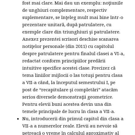
fost mai clare. Mai dau un exemplu: noţiunile
de unghiuri complementare, respectiv
suplementare, se înţeleg mult mai bine într-o
prezentare unitară, după patrulatere, cu
exemple clare din triunghiuri şi patrulatere.
Anexez prezentei scrisori deschise scanarea
notiţelor personale (din 2011) cu capitolul
despre patrulatere pentru finalul clasei a VI-a,
redactat conform principiilor predării
intuitive specifice acestei clase. Precizez că
tema liniilor mijlocii o las totuşi pentru clasa
a VII-a când, la începutul semestrului I, pe
post de “recapitulare şi completări” atacăm
serios diversele demonstraţii geometrice.
Pentru elevii buni acestea devin una din
temele principale de lucru în clasa a VII-a.
Nu, introducerii din primul capitol din clasa a
VII-a a numerelor reale. Elevii au nevoie să
petreacă o vreme în calculul aproximativ al