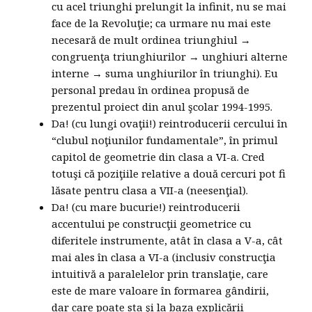
cu acel triunghi prelungit la infinit, nu se mai
face de la Revoluţie; ca urmare nu mai este
necesară de mult ordinea triunghiul →
congruenţa triunghiurilor → unghiuri alterne
interne → suma unghiurilor în triunghi). Eu
personal predau în ordinea propusă de
prezentul proiect din anul şcolar 1994-1995.
Da! (cu lungi ovaţii!) reintroducerii cercului în
“clubul noţiunilor fundamentale”, în primul
capitol de geometrie din clasa a VI-a. Cred
totuşi că poziţiile relative a două cercuri pot fi
lăsate pentru clasa a VII-a (neesenţial).
Da! (cu mare bucurie!) reintroducerii
accentului pe construcţii geometrice cu
diferitele instrumente, atât în clasa a V-a, cât
mai ales în clasa a VI-a (inclusiv construcţia
intuitivă a paralelelor prin translaţie, care
este de mare valoare în formarea gândirii,
dar care poate sta şi la baza explicării