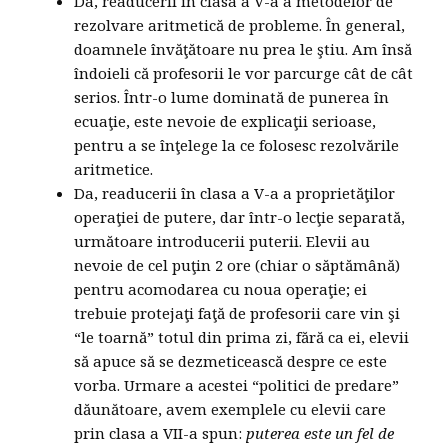
Da, readucerii în clasa a V-a a metodelor de
rezolvare aritmetică de probleme. În general,
doamnele învăţătoare nu prea le ştiu. Am însă
îndoieli că profesorii le vor parcurge cât de cât
serios. Într-o lume dominată de punerea în
ecuaţie, este nevoie de explicaţii serioase,
pentru a se înţelege la ce folosesc rezolvările
aritmetice.
Da, readucerii în clasa a V-a a proprietăţilor
operaţiei de putere, dar într-o lecţie separată,
următoare introducerii puterii. Elevii au
nevoie de cel puţin 2 ore (chiar o săptămână)
pentru acomodarea cu noua operaţie; ei
trebuie protejaţi faţă de profesorii care vin şi
“le toarnă” totul din prima zi, fără ca ei, elevii
să apuce să se dezmeticească despre ce este
vorba. Urmare a acestei “politici de predare”
dăunătoare, avem exemplele cu elevii care
prin clasa a VII-a spun:
puterea este un fel de