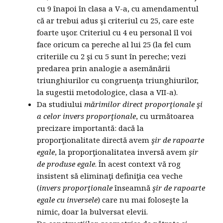
cu 9 înapoi în clasa a V-a, cu amendamentul
că ar trebui adus şi criteriul cu 25, care este
foarte uşor. Criteriul cu 4 eu personal îl voi
face oricum ca pereche al lui 25 (la fel cum
criteriile cu 2 şi cu 5 sunt în pereche; vezi
predarea prin analogie a asemănării
triunghiurilor cu congruenţa triunghiurilor,
la sugestii metodologice, clasa a VII-a).
Da studiului
mărimilor direct proporţionale şi
a celor invers proporţionale
, cu următoarea
precizare importantă: dacă la
proporţionalitate directă avem
şir de rapoarte
egale
, la proporţionalitatea inversă avem
şir
de produse egale
. În acest context vă rog
insistent să eliminaţi definiţia cea veche
(
invers proporţionale
înseamnă
şir de rapoarte
egale cu inversele
) care nu mai foloseşte la
nimic, doar la bulversat elevii.