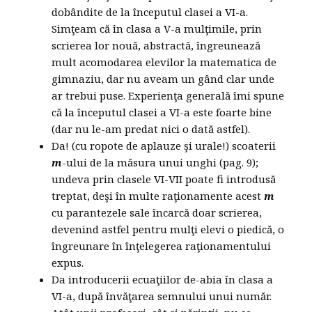
dobândite de la începutul clasei a VI-a.
Simţeam că în clasa a V-a mulţimile, prin
scrierea lor nouă, abstractă, îngreunează
mult acomodarea elevilor la matematica de
gimnaziu, dar nu aveam un gând clar unde
ar trebui puse. Experienţa generală îmi spune
că la începutul clasei a VI-a este foarte bine
(dar nu le-am predat nici o dată astfel).
Da! (cu ropote de aplauze şi urale!) scoaterii
m
-ului de la măsura unui unghi (pag. 9);
undeva prin clasele VI-VII poate fi introdusă
treptat, deşi în multe raţionamente acest
m
cu parantezele sale încarcă doar scrierea,
devenind astfel pentru mulţi elevi o piedică, o
îngreunare în înţelegerea raţionamentului
expus.
Da introducerii ecuaţiilor de-abia în clasa a
VI-a, după învăţarea semnului unui număr.