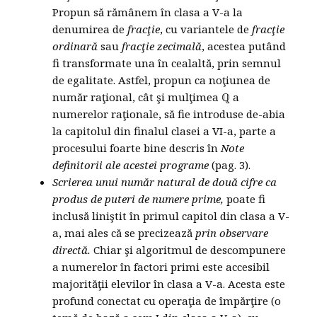
Propun să rămânem în clasa a V-a la
denumirea de
fracţie
, cu variantele de
fracţie
ordinară
sau
fracţie zecimală
, acestea putând
fi transformate una în cealaltă, prin semnul
de egalitate. Astfel, propun ca noţiunea de
număr raţional, cât şi mulţimea ℚ a
numerelor raţionale, să fie introduse de-abia
la capitolul din finalul clasei a VI-a, parte a
procesului foarte bine descris în
Note
definitorii ale acestei programe
(pag. 3).
Scrierea unui număr natural de două cifre ca
produs de puteri de numere prime,
poate fi
inclusă liniştit în primul capitol din clasa a V-
a, mai ales că se precizează
prin observare
directă.
Chiar şi algoritmul de descompunere
a numerelor în factori primi este accesibil
majorităţii elevilor în clasa a V-a. Acesta este
profund conectat cu operaţia de împărţire (o