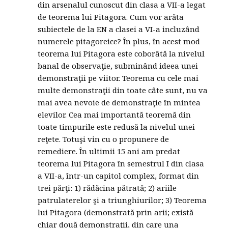
din arsenalul cunoscut din clasa a VII-a legat
de teorema lui Pitagora. Cum vor arăta
subiectele de la EN a clasei a VI-a incluzând
numerele pitagoreice? În plus, în acest mod
teorema lui Pitagora este coborâtă la nivelul
banal de observaţie, subminând ideea unei
demonstraţii pe viitor. Teorema cu cele mai
multe demonstraţii din toate câte sunt, nu va
mai avea nevoie de demonstraţie în mintea
elevilor. Cea mai importantă teoremă din
toate timpurile este redusă la nivelul unei
reţete. Totuşi vin cu o propunere de
remediere. În ultimii 15 ani am predat
teorema lui Pitagora în semestrul I din clasa
a VII-a, într-un capitol complex, format din
trei părţi: 1) rădăcina pătrată; 2) ariile
patrulaterelor şi a triunghiurilor; 3) Teorema
lui Pitagora (demonstrată prin arii; există
chiar două demonstraţii, din care una