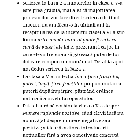
Scrierea în baza 2 a numerelor în clasa a V-a
este prea grăbită, mai ales că majoritatea
profesorilor vor face direct scrierea de tipul
1100101. Eu am făcut-o în ultimii ani în
recapitularea de la începutul clasei a VI-a sub
forma
orice număr natural poate fi scris ca
sumă de puteri ale lui 2
, prezentată ca joc în
care elevii trebuiau să găsească puterile lui
doi care compun un număr dat. De-abia apoi
am dedus scrierea în baza 2.
La clasa a V-a, în lecţia
Înmulţirea fracţiilor,
puteri; împărţirea fracţiilor
propun mutarea
puterii după împărţire, păstrând ordinea
naturală a nivelului operaţiilor.
Este absurd să vorbim la clasa a V-a despre
Numere raţionale pozitive
, când elevii încă nu
au învăţat despre numere negative sau
pozitive; sfidează ordinea introducerii
noţiunilor fără a avea o motivaţie concretă.