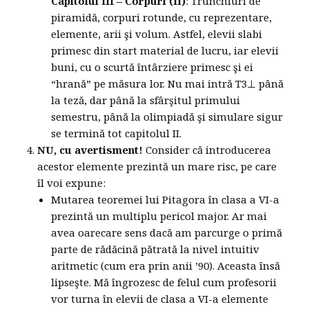
Capitolul III – Corpuri (II)
: Trunchiuri de
piramidă, corpuri rotunde, cu reprezentare,
elemente, arii şi volum. Astfel, elevii slabi
primesc din start material de lucru, iar elevii
buni, cu o scurtă întârziere primesc şi ei
“hrană” pe măsura lor. Nu mai intră T3⊥ până
la teză, dar până la sfârşitul primului
semestru, până la olimpiadă şi simulare sigur
se termină tot capitolul II.
NU, cu avertisment!
Consider că introducerea
acestor elemente prezintă un mare risc, pe care
îl voi expune:
Mutarea teoremei lui Pitagora în clasa a VI-a
prezintă un multiplu pericol major. Ar mai
avea oarecare sens dacă am parcurge o primă
parte de rădăcină pătrată la nivel intuitiv
aritmetic (cum era prin anii ’90). Aceasta însă
lipseşte. Mă îngrozesc de felul cum profesorii
vor turna în elevii de clasa a VI-a elemente