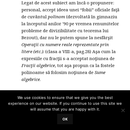
Legat de acest subiect am încă o propunere:
personal, accept ideea unei “fobii” oficiale faţă
de cuvântul
polinom
(dezvoltată în gimnaziu
la începutul anilor ’90 pe vremea renumitelor
probleme de divizibilitate cu teorema lui
Bezout), dar nu le putem spune la nesfârşit
Operaţii cu numere reale reprezentate prin
litere (etc.)
. (clasa a VIII-a, pag.28) Aşa cum la
expresiile cu fracţii s-a acceptat noţiunea de
Fracţii algebrice
, tot aşa propun ca la fostele
polinoame să folosim noţiunea de
Sume
algebrice
.
Închei cu speranţa sinceră că se vor dovedi de folos
We use cookies to ensure that we give you the best
cât mai multe din observaţiile făcute. Totodată,
experience on our website. If you continue to use this site we
precizez că stau la dispoziţia dvs. pentru eventuale
will assume that you are happy with it.
lămuriri pe care le-aţi considera necesare.
OK
Titus Grigorovici