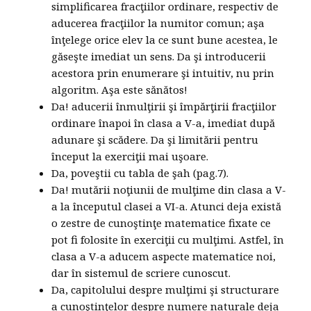
simplificarea fracţiilor ordinare, respectiv de
aducerea fracţiilor la numitor comun; aşa
înţelege orice elev la ce sunt bune acestea, le
găseşte imediat un sens. Da şi introducerii
acestora prin enumerare şi intuitiv, nu prin
algoritm. Aşa este sănătos!
Da! aducerii înmulţirii şi împărţirii fracţiilor
ordinare înapoi în clasa a V-a, imediat după
adunare şi scădere. Da şi limitării pentru
început la exerciţii mai uşoare.
Da, poveştii cu tabla de şah (pag.7).
Da! mutării noţiunii de mulţime din clasa a V-
a la începutul clasei a VI-a. Atunci deja există
o zestre de cunoştinţe matematice fixate ce
pot fi folosite în exerciţii cu mulţimi. Astfel, în
clasa a V-a aducem aspecte matematice noi,
dar în sistemul de scriere cunoscut.
Da, capitolului despre mulţimi şi structurare
a cunoştinţelor despre numere naturale deja