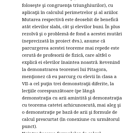
foloseşte şi congruenţa triunghiurilor), cu
aplicaţii în calculul perimetrelor şi al ariilor.
Mutarea respectivă este deosebit de benefică
atât elevilor slabi, cât şi elevilor buni. În plus
rezolvă şi o problemă de fond a acestei mutări
(neprecizată în proiect dvs.), anume că
parcurgerea acestei teoreme mai repede este
cerută de profesorii de fizică, care altfel o
explică ei elevilor înaintea noastră. Revenind
la demonstrarea teoremei lui Pitagora,
menţionez că eu parcurg cu elevii în clasa a
VII-a cel puţin trei demonstraţii diferite, la
lecţiile corespunzătoare (pe lângă
demonstraţia cu arii amintită şi demonstraţia
cu teorema catetei arhicunoscută, mai aleg şi
o demonstraţie pe bază de arii şi formule de
calcul prescurtat (în conexiune cu următorul
punct).