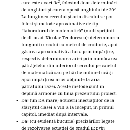
2
care este exact
3r
, folosind doar determinări
o
de unghiuri şi cateta opusă unghiului de 30
.
La lungimea cercului şi aria discului se pot
folosi şi metode aproximative de tip
“laboratorul de matematică” (mult sprijinit
de dl. acad. Nicolae Teodorescu): determinarea
lungimii cercului cu metrul de croitorie, apoi
găsirea aproximativă a lui π prin împărţire,
respectiv determinarea ariei prin numărarea
pătrăţelelor din interiorul cercului pe caietul
de matematică sau pe hârtie milimetrică şi
apoi împărţirea ariei obţinute la aria
pătratului razei. Aceste metode sunt în
deplină armonie cu linia prezentului proiect.
Da! (un DA mare) aducerii inecuaţiilor de la
sfârşitul clasei a VIII-a la început, în primul
capitol, imediat după intervale.
Da! (cu evidentă bucurie) precizărilor legate
de rezolvarea ecuaţiei de gradul II:
prin