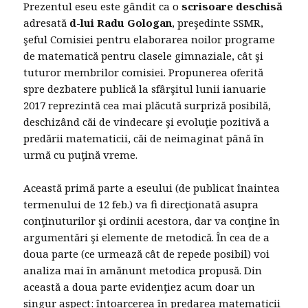
Prezentul eseu este gândit ca o
scrisoare deschisă
adresată
d-lui Radu Gologan
, preşedinte SSMR,
şeful Comisiei pentru elaborarea noilor programe
de matematică pentru clasele gimnaziale, cât şi
tuturor membrilor comisiei. Propunerea oferită
spre dezbatere publică la sfârşitul lunii ianuarie
2017 reprezintă cea mai plăcută surpriză posibilă,
deschizând căi de vindecare şi evoluţie pozitivă a
predării matematicii, căi de neimaginat până în
urmă cu puţină vreme.
Această primă parte a eseului (de publicat înaintea
termenului de 12 feb.) va fi direcţionată asupra
conţinuturilor şi ordinii acestora, dar va conţine în
argumentări şi elemente de metodică. În cea de a
doua parte (ce urmează cât de repede posibil) voi
analiza mai în amănunt metodica propusă. Din
această a doua parte evidenţiez acum doar un
singur aspect: întoarcerea în predarea matematicii