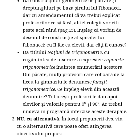
Da construcţiilor geometrice de pătrate şi
dreptunghiuri pe baza şirului lui Fibonacci,
dar cu amendamentul că va trebui explicat
profesorilor ce să facă, altfel colegii vor citi
peste acel rând (pag.15). Înţeleg că vorbiţi de
desenul de construcţie al spiralei lui
Fibonacci; eu îl fac cu elevii, dar câţi îl cunosc?
Da titlului
Noţiuni de trigonometrie
, cu
rugămintea de inserare a expresiei:
rapoarte
trigonometrice
înaintea enumerării acestora.
Din păcate, mulţi profesori care coboară de la
liceu la gimnaziu le denumesc
funcţii
trigonometrice
. Ce înţeleg elevii din această
denumire? Tot aceşti profesori le dau apoi
o
o
elevilor şi valorile pentru 0
şi 90
. Ar trebui
undeva în programă interzise aceste derapaje.
NU, cu alternativă.
În locul propunerii dvs. vin
cu o alternativă care poate oferi atingerea
obiectivului propus: