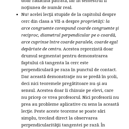
doar rădăcina pătrată, iar în semestrul II
noţiunea de număr real.
Nu! acelei lecţii stupide de la capitolul despre
cerc din clasa a VII-a despre
proprietăţi: la
arce congruente corespund coarde congruente şi
reciproc, diametrul perpendicular pe o coardă,
arce cuprinse între coarde paralele, coarde egal
depărtate de centru
. Acestea reprezintă doar
drumul segmentat pentru demonstrarea
faptului că tangenta la cerc este
perpendiculară pe raza în punctul de contact.
Dar această demonstraţie nu se predă în şcoli,
deci nici teoremele pregătitoare nu-şi au
sensul. Acestea doar îi chinuie pe elevi, care
nu pricep ce vrea profesorul. Nici profesorii nu
prea au probleme aplicative cu sens la această
lecţie. Peste aceste teoreme se poate sări
simplu, trecând direct la observarea
perpendicularităţii tangentei pe rază. În