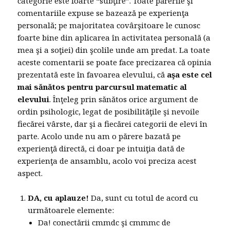
categorie este foarte “subţire”. Toate părerile şi
comentariile expuse se bazează pe experienţa
personală; pe majoritatea covârşitoare le cunosc
foarte bine din aplicarea în activitatea personală (a
mea şi a soţiei) din şcolile unde am predat. La toate
aceste comentarii se poate face precizarea că opinia
prezentată este în favoarea elevului, că
aşa este cel
mai sănătos pentru parcursul matematic al
elevului
. Înţeleg prin sănătos orice argument de
ordin psihologic, legat de posibilităţile şi nevoile
fiecărei vârste, dar şi a fiecărei categorii de elevi în
parte. Acolo unde nu am o părere bazată pe
experienţă directă, ci doar pe intuiţia dată de
experienţa de ansamblu, acolo voi preciza acest
aspect.
DA, cu aplauze!
Da, sunt cu totul de acord cu
următoarele elemente:
Da! conectării cmmdc şi cmmmc de