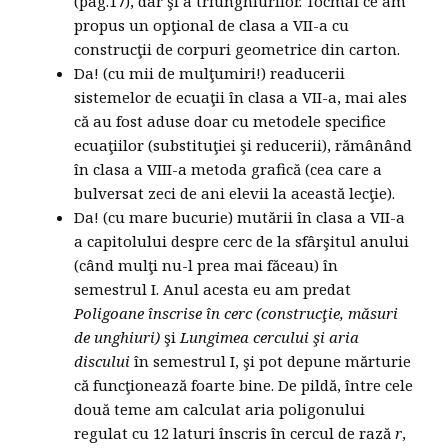
(pag.17), dar şi a triunghiurilor. Tocmai ce am
propus un opţional de clasa a VII-a cu
construcţii de corpuri geometrice din carton.
Da! (cu mii de mulţumiri!) readucerii
sistemelor de ecuaţii în clasa a VII-a, mai ales
că au fost aduse doar cu metodele specifice
ecuaţiilor (substituţiei şi reducerii), rămânând
în clasa a VIII-a metoda grafică (cea care a
bulversat zeci de ani elevii la această lecţie).
Da! (cu mare bucurie) mutării în clasa a VII-a
a capitolului despre cerc de la sfârşitul anului
(când mulţi nu-l prea mai făceau) în
semestrul I. Anul acesta eu am predat
Poligoane înscrise în cerc (construcţie, măsuri
de unghiuri)
şi
Lungimea cercului şi aria
discului
în semestrul I, şi pot depune mărturie
că funcţionează foarte bine. De pildă, între cele
două teme am calculat aria poligonului
regulat cu 12 laturi înscris în cercul de rază
r
,