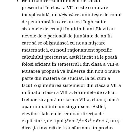
Neintroducerea formulelor de calcul
prescurtat în clasa a VII-a este o mutare
inexplicabilă, un
deja vú
ce aminteşte de conul
de penumbră în care au fost înghesuite
sistemele de ecuaţii în ultimii ani. Elevii au
nevoie de o perioadă de jumătate de an în
care să se obişnuiască cu noua mişcare
matematică, cu noul raţionament specific
calculului prescurtat, astfel încât să le poată
folosi eficient în semestrul I din clasa a VIII-a.
Mutarea propusă va bulversa din nou o mare
parte din materia de studiat, la fel cum a
făcut-o şi mutarea sistemelor din clasa a VII-a
în finalul clasei a VIII-a. Formulele de calcul
trebuie să apară în clasa a VII-a, chiar şi dacă
apar numai într-un singur sens. Astfel,
elevilor slabi eu le cer doar direcţia de
2
2
explicitare, de tipul
(3x + 1)
= 9x
+ 6x + 1
, nu şi
direcţia inversă de transformare în produs.