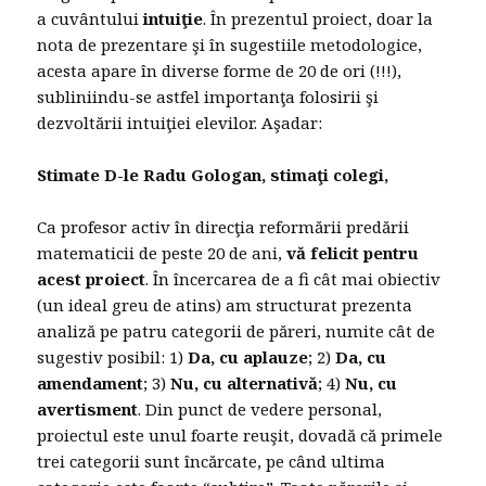
a cuvântului
intuiţie
. În prezentul proiect, doar la
nota de prezentare şi în sugestiile metodologice,
acesta apare în diverse forme de 20 de ori (!!!),
subliniindu-se astfel importanţa folosirii şi
dezvoltării intuiţiei elevilor. Aşadar:
Stimate D-le Radu Gologan, stimaţi colegi,
Ca profesor activ în direcţia reformării predării
matematicii de peste 20 de ani,
vă felicit pentru
acest proiect
. În încercarea de a fi cât mai obiectiv
(un ideal greu de atins) am structurat prezenta
analiză pe patru categorii de păreri, numite cât de
sugestiv posibil: 1)
Da, cu aplauze
; 2)
Da, cu
amendament
; 3)
Nu, cu alternativă
; 4)
Nu, cu
avertisment
. Din punct de vedere personal,
proiectul este unul foarte reuşit, dovadă că primele
trei categorii sunt încărcate, pe când ultima