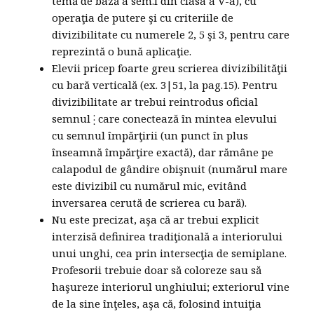
temă de bază a sem.I din clasa a V-a), cu
operaţia de putere şi cu criteriile de
divizibilitate cu numerele 2, 5 şi 3, pentru care
reprezintă o bună aplicaţie.
Elevii pricep foarte greu scrierea divizibilităţii
cu bară verticală (ex. 3|51, la pag.15). Pentru
divizibilitate ar trebui reintrodus oficial
semnul
care conectează în mintea elevului
cu semnul împărţirii (un punct în plus
înseamnă împărţire exactă), dar rămâne pe
calapodul de gândire obişnuit (numărul mare
este divizibil cu numărul mic, evitând
inversarea cerută de scrierea cu bară).
Nu este precizat, aşa că ar trebui explicit
interzisă definirea tradiţională a interiorului
unui unghi, cea prin intersecţia de semiplane.
Profesorii trebuie doar să coloreze sau să
haşureze interiorul unghiului; exteriorul vine
de la sine înţeles, aşa că, folosind intuiţia