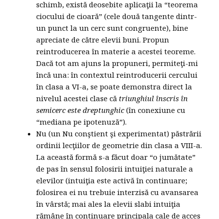
schimb, există deosebite aplicaţii la “teorema
ciocului de cioară” (cele două tangente dintr-
un punct la un cerc sunt congruente), bine
apreciate de către elevii buni. Propun
reintroducerea în materie a acestei teoreme.
Dacă tot am ajuns la propuneri, permiteţi-mi
încă una: în contextul reintroducerii cercului
în clasa a VI-a, se poate demonstra direct la
nivelul acestei clase că
triunghiul înscris în
semicerc este dreptunghic
(în conexiune cu
“mediana pe ipotenuză”).
Nu (un Nu conştient şi experimentat) păstrării
ordinii lecţiilor de geometrie din clasa a VIII-a.
La această formă s-a făcut doar “o jumătate”
de pas în sensul folosirii intuiţiei naturale a
elevilor (intuiţia este activă în continuare;
folosirea ei nu trebuie interzisă cu avansarea
în vârstă; mai ales la elevii slabi intuiţia
rămâne în continuare principala cale de acces