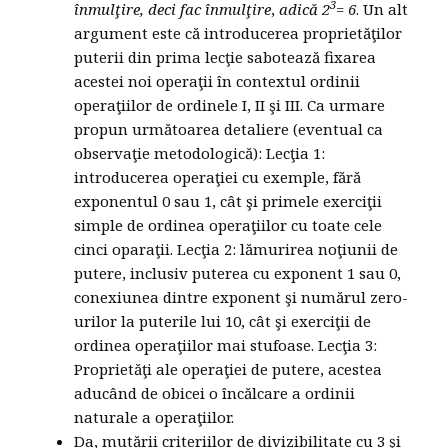
3
înmulţire, deci fac înmulţire
,
adică 2
= 6
. Un alt
argument este că introducerea proprietăţilor
puterii din prima lecţie sabotează fixarea
acestei noi operaţii în contextul ordinii
operaţiilor de ordinele I, II şi III. Ca urmare
propun următoarea detaliere (eventual ca
observaţie metodologică): Lecţia 1:
introducerea operaţiei cu exemple, fără
exponentul 0 sau 1, cât şi primele exerciţii
simple de ordinea operaţiilor cu toate cele
cinci oparaţii. Lecţia 2: lămurirea noţiunii de
putere, inclusiv puterea cu exponent 1 sau 0,
conexiunea dintre exponent şi numărul zero-
urilor la puterile lui 10, cât şi exerciţii de
ordinea operaţiilor mai stufoase. Lecţia 3:
Proprietăţi ale operaţiei de putere, acestea
aducând de obicei o încălcare a ordinii
naturale a operaţiilor.
Da, mutării criteriilor de divizibilitate cu 3 şi