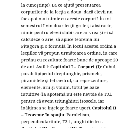
la cunoştinţe). La ce ajută prezentarea
corpurilor de la lecţia a doua, dacă elevii nu
fac apoi mai nimic cu aceste corpuri? În tot
semestrul I vin doar lecţii grele şi abstracte,
nimic pentru elevii slabi care ar vrea şi ei să
calculeze o arie, să aplice teorema lui
Pitagora şi o formulă. În locul acestei ordini a
lecţiilor vă propun următoarea ordine, în care
predau cu rezultate foarte bune de aproape 20
de ani. Astfel:
Capitolul I –
Corpuri (I)
: Cubul,
paralelipipedul dreptunghic, prismele,
piramidele şi tetraedrul, cu reprezentare,
elemente, arii şi volum, totul pe baze
intuitive (la apotemă nu este nevoie de T3⊥
pentru că avem triunghiuri isoscele, iar
înălţimea se înţelege foarte uşor).
Capitolul II
– Teoreme în spaţiu
: Paralelism,
perpendicularitate, T3⊥, unghi diedru .