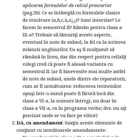
aplicarea formulelor de calcul prescurtat
(pag.26). Ce se întâmplă cu formulele clasice
de rezolvare (
a,b,c,
Δ
,x
)? Sunt interzise? Le
1,2
facem în semestrul II? Rămân pentru clasa a
IX-a? Trebuie să lămuriţi aceste aspecte,
eventual în note de subsol, la fel ca la scrierea
măsurii unghiurilor. Eu aş fi mulţumit să
rămână în liceu, dar din respect pentru ceilalţi
colegi cred că poate fi aleasă varianta cu
semestrul II. (ar fi binevenite mai multe astfel
de note de subsol, unele dintre ele reparatorii,
cum ar fi următoarea: reducerea termenilor
opuşi într-o sumă poate fi făcută încă din
clasa a VI-a, la numere întregi, nu doar în
clasa a VII-a, ca în programa veche; dvs. nu aţi
precizat unde se va face pe viitor)
DA, cu amendament
. Susţin aceste elemente de
conţinut cu următoarele amendamente: