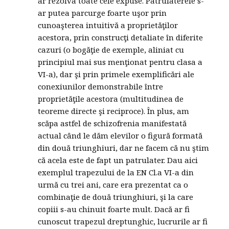
ar rezolva toate cele expuse. Patrulaterele s-
ar putea parcurge foarte uşor prin
cunoaşterea intuitivă a proprietăţilor
acestora, prin construcţi detaliate în diferite
cazuri (o bogăţie de exemple, aliniat cu
principiul mai sus menţionat pentru clasa a
VI-a), dar şi prin primele exemplificări ale
conexiunilor demonstrabile între
proprietăţile acestora (multitudinea de
teoreme directe şi reciproce). În plus, am
scăpa astfel de schizofrenia manifestată
actual când le dăm elevilor o figură formată
din două triunghiuri, dar ne facem că nu ştim
că acela este de fapt un patrulater. Dau aici
exemplul trapezului de la EN Cl.a VI-a din
urmă cu trei ani, care era prezentat ca o
combinaţie de două triunghiuri, şi la care
copiii s-au chinuit foarte mult. Dacă ar fi
cunoscut trapezul dreptunghic, lucrurile ar fi