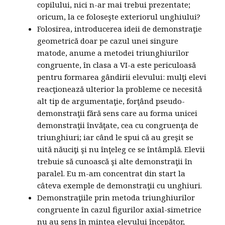
copilului, nici n-ar mai trebui prezentate;
oricum, la ce foloseşte exteriorul unghiului?
Folosirea, introducerea ideii de demonstraţie
geometrică doar pe cazul unei singure
matode, anume a metodei triunghiurilor
congruente, în clasa a VI-a este periculoasă
pentru formarea gândirii elevului: mulţi elevi
reacţionează ulterior la probleme ce necesită
alt tip de argumentaţie, forţând pseudo-
demonstraţii fără sens care au forma unicei
demonstraţii învăţate, cea cu congruenţa de
triunghiuri; iar când le spui că au greşit se
uită năuciţi şi nu înţeleg ce se întâmplă. Elevii
trebuie să cunoască şi alte demonstraţii în
paralel. Eu m-am concentrat din start la
câteva exemple de demonstraţii cu unghiuri.
Demonstraţiile prin metoda triunghiurilor
congruente în cazul figurilor axial-simetrice
nu au sens în mintea elevului începător,