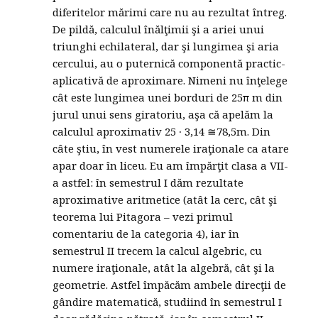
diferitelor mărimi care nu au rezultat întreg.
De pildă, calculul înălţimii şi a ariei unui
triunghi echilateral, dar şi lungimea şi aria
cercului, au o puternică componentă practic-
aplicativă de aproximare. Nimeni nu înţelege
cât este lungimea unei borduri de 25π m din
jurul unui sens giratoriu, aşa că apelăm la
calculul aproximativ 25 ∙ 3,14 ≅78,5m. Din
câte ştiu, în vest numerele iraţionale ca atare
apar doar în liceu. Eu am împărţit clasa a VII-
a astfel: în semestrul I dăm rezultate
aproximative aritmetice (atât la cerc, cât şi
teorema lui Pitagora – vezi primul
comentariu de la categoria 4), iar în
semestrul II trecem la calcul algebric, cu
numere iraţionale, atât la algebră, cât şi la
geometrie. Astfel împăcăm ambele direcţii de
gândire matematică, studiind în semestrul I