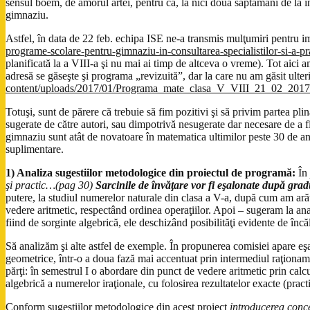
sensul boem, de amorul artei, pentru că, la nici două săptămâni de la î
gimnaziu.
Astfel, în data de 22 feb. echipa ISE ne-a transmis mulţumiri pentru im
programe-scolare-pentru-gimnaziu-in-consultarea-specialistilor-si-a-pra
planificată la a VIII-a şi nu mai ai timp de altceva o vreme). Tot aici a
adresă se găseşte şi programa „revizuită”, dar la care nu am găsit ulte
content/uploads/2017/01/Programa_mate_clasa_V_VIII_21_02_2017
Totuşi, sunt de părere că trebuie să fim pozitivi şi să privim partea p
sugerate de către autori, sau dimpotrivă nesugerate dar necesare de a f
gimnaziu sunt atât de novatoare în matematica ultimilor peste 30 de ani 
suplimentare.
1) Analiza sugestiilor metodologice din proiectul de programă:
În
şi practic…(pag 30)
Sarcinile de învăţare vor fi eşalonate după gradu
putere, la studiul numerelor naturale din clasa a V-a, după cum am arăta
vedere aritmetic, respectând ordinea operaţiilor. Apoi – sugeram la anal
fiind de sorginte algebrică, ele deschizând posibilităţi evidente de încăl
Să analizăm şi alte astfel de exemple. În propunerea comisiei apare eş
geometrice, într-o a doua fază mai accentuat prin intermediul raţioname
părţi: în semestrul I o abordare din punct de vedere aritmetic prin calc
algebrică a numerelor iraţionale, cu folosirea rezultatelor exacte (practi
Conform sugestiilor metodologice din acest proiect
introducerea conce