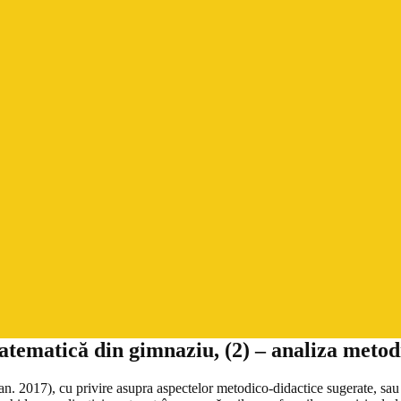
tematică din gimnaziu, (2) – analiza metodi
. 2017), cu privire asupra aspectelor metodico-didactice sugerate, sau n