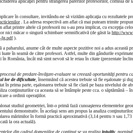
nchiderea aplicaţiei pentru strângerea părerilor profesorilor, comisia de 
plicare în consultare, invitându-ne să vizităm aplicaţia cu rezultatele p
cticienilor
. La adresa respectivă am aflat că mai puteam trimite propun
m aflat printre altele că profesorii nu s-au prea implicat, cu excepţia cel
rior nici măcar o singură schimbare semnificativă (de găsit la
http://www
-fg.pdf
).
lină a paharului, anume cât de multe aspecte pozitive noi a adus această 
i luate în seamă de către profesori. Astfel, multe din gândurile exprimate
în România, încât mă simt nevoit să le reiau în citate (prezentate înclin
procesul de predare-învăţare-evaluare
se
creează oportunităţi pentru ca 
l lor de dificultate
,
însemnănd că acestea trebuie să fie eşalonate şi dup
t în prima parte, eşalonarea trebuie să fie clară pe baza nivelului de abs
iza conţinuturilor ca aceasta să se întâmple peste cca. o săptămână – în a
care a ordinii operaţiilor.
alonat studiul geometriei, într-o primă fază cunoaşterea elementelor geom
ntului demonstrativ. În acelaşi sens am propus la analiza conţinuturilor
ularea mărimilor în formă practică aproximativă (3,14 pentru π sau 1,73 pe
cată la ora actuală).
ptelor din cadrul domeniilor de conţinut se va realiza
intuitiv
, pornind