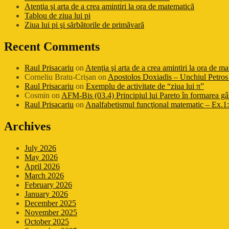
Atenţia şi arta de a crea amintiri la ora de matematică
Tablou de ziua lui pi
Ziua lui pi şi sărbătorile de primăvară
Recent Comments
Raul Prisacariu
on
Atenţia şi arta de a crea amintiri la ora de m
Corneliu Bratu-Crișan
on
Apostolos Doxiadis – Unchiul Petros 
Raul Prisacariu
on
Exemplu de activitate de “ziua lui π”
Cosmin
on
AFM-Bis (03.4) Principiul lui Pareto în formarea gâ
Raul Prisacariu
on
Analfabetismul funcţional matematic – Ex.1: 
Archives
July 2026
May 2026
April 2026
March 2026
February 2026
January 2026
December 2025
November 2025
October 2025