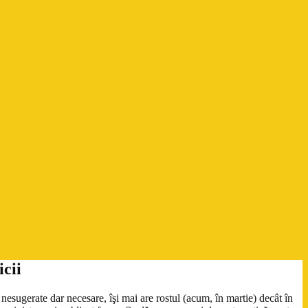
cii
esugerate dar necesare, îşi mai are rostul (acum, în martie) decât în