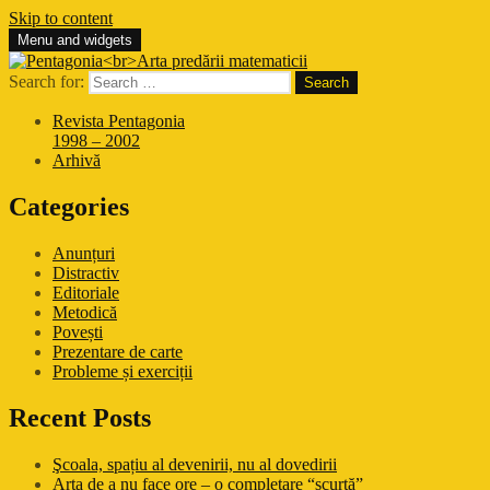
Skip to content
Menu and widgets
Pentagonia
Arta predării matematicii
Search for:
Revista Pentagonia
1998 – 2002
Arhivă
Categories
Anunțuri
Distractiv
Editoriale
Metodică
Povești
Prezentare de carte
Probleme și exerciții
Recent Posts
Şcoala, spațiu al devenirii, nu al dovedirii
Arta de a nu face ore – o completare “scurtă”