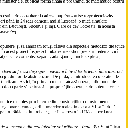
la minister a şi publicat forma finală a programei de matematică pentru
rocesului de consultare la adresa
http://www.ise.ro/proiectele-de-
eri până în 24 (dar oamenii mai şi lucrează: o mică simulare
or din Bucureşti, Suceava şi Iaşi. Oare de ce? Totodată, la această
.ise.ro/wp-
propunere, şi să analizăm totuşi câteva din aspectele metodico-didactice
 în acest proiect înspre schimbarea metodicii predării matematicii în
at) şi să le comentez separat, adăugând şi unele explicaţii
elevii să fie conduşi spre conexiuni între diferite teme, între abstract
ă gradul lor de abstractizare. De pildă, la introducerea operaţiei de
tractizare. Astfel, în prima parte se tratează operaţia din punct de
 doua parte să se treacă la proprietăţile operaţiei de putere, acestea
etrice mai ales prin intermediul construcţiilor cu instrumente
, eşalonarea cunoaşterii numerelor reale din clasa a VII-a în două
ntru rădăcina lui trei etc.), iar în semestrul al II-lea abordarea
 de la exemple din realitatea înconjurătoare…(pag. 30).
Sunt într-u