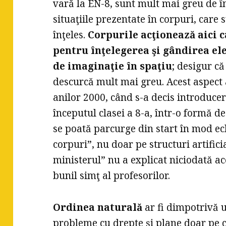
vară la EN-8, sunt mult mai greu de în
situaţiile prezentate în corpuri, care 
înţeles.
Corpurile acţionează aici c
pentru înţelegerea şi gândirea el
de imaginaţie în spaţiu
; desigur că
descurcă mult mai greu. Acest aspect a
anilor 2000, când s-a decis introducer
începutul clasei a 8-a, într-o formă des
se poată parcurge din start în mod ec
corpuri”, nu doar pe structuri artifici
ministerul” nu a explicat niciodată ac
bunil simţ al profesorilor.
Ordinea naturală
ar fi dimpotrivă 
probleme cu drepte şi plane doar pe c