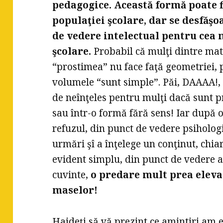
pedagogice. Această formă poate fi
populaţiei şcolare, dar se desfăş
de vedere intelectual pentru cea 
şcolare.
Probabil că mulţi dintre mat
“prostimea” nu face faţă geometriei, p
volumele “sunt simple”. Păi, DAAAA!, 
de neînţeles pentru mulţi dacă sunt p
sau într-o formă fără sens! Iar după 
refuzul, din punct de vedere psihologi
urmări şî a înţelege un conţinut, chia
evident simplu, din punct de vedere al 
cuvinte,
o predare mult prea eleva
maselor!
Haideţi să vă prezint ce amintiri am e