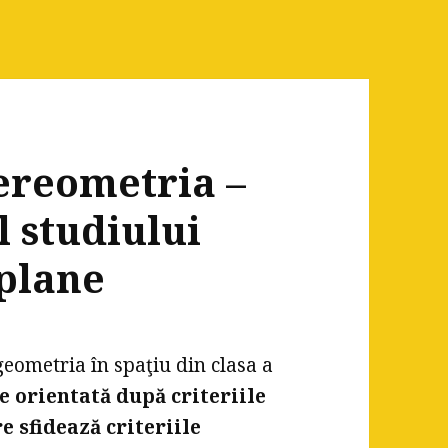
tereometria –
al studiului
 plane
geometria în spaţiu din clasa a
 orientată după criteriile
e sfidează criteriile