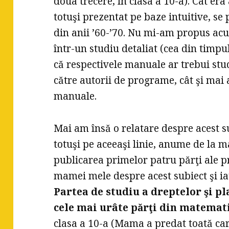
doua trecere, în clasa a 10-a). Cât era
totuşi prezentat pe baze intuitive, s
din anii ’60-’70. Nu mi-am propus ac
într-un studiu detaliat (cea din timpul
că respectivele manuale ar trebui stud
către autorii de programe, cât şi mai 
manuale.
Mai am însă o relatare despre acest su
totuşi pe aceeaşi linie, anume de la 
publicarea primelor patru părţi ale p
mamei mele despre acest subiect şi iat
Partea de studiu a dreptelor şi pl
cele mai urâte părţi din matemat
clasa a 10-a (Mama a predat toată cari