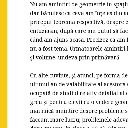
Nu am amintiri de geometrie în spaţi
dar bănuiesc ca ceva am înţeles din a
priceput teorema respectivă, despre ca
entuziasm, după care am putut să fac
când am ajuns acasă. Precizez că am fă
nu a fost temă. Următoarele amintiri 
şi volume, undeva prin primăvară.
Cu alte cuvinte, şi atunci, pe forma de
ultimul an de valabilitate al acestor
ocupată de studiul relativ detaliat al 
greu şi pentru elevii cu o vedere geo
mai mică amintire despre probleme sa
făceam mare lucru; problemele adevăra