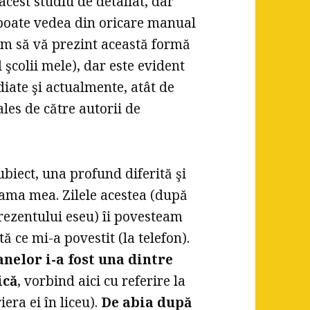
 acest studiu de detaliat, dar
e poate vedea din oricare manual
um să vă prezint această formă
 şcolii mele), dar este evident
iate şi actualmente, atât de
ales de către autorii de
biect, una profund diferită şi
mama mea. Zilele acestea (după
rezentului eseu) îi povesteam
ă ce mi-a povestit (la telefon).
anelor i-a fost una dintre
ică
, vorbind aici cu referire la
era ei în liceu).
De abia după