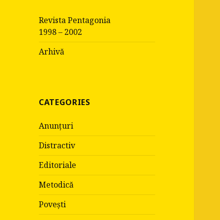
c
Revista Pentagonia
h
1998 – 2002
f
o
Arhivă
r
:
CATEGORIES
Anunțuri
Distractiv
Editoriale
Metodică
Povești