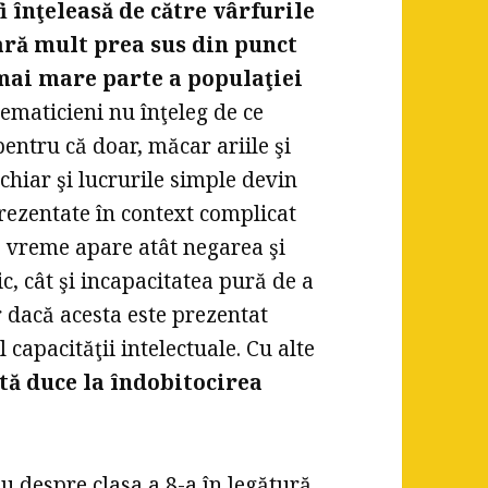
 înţeleasă de către vârfurile
oară mult prea sus din punct
mai mare parte a populaţiei
ematicieni nu înţeleg de ce
entru că doar, măcar ariile şi
chiar şi lucrurile simple devin
rezentate în context complicat
o vreme apare atât negarea şi
c, cât şi incapacitatea pură de a
r dacă acesta este prezentat
capacităţii intelectuale. Cu alte
tă duce la îndobitocirea
u despre clasa a 8-a în legătură