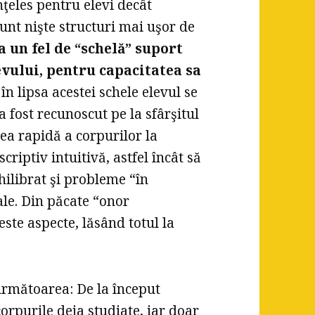
ţeles pentru elevi decât
sunt nişte structuri mai uşor de
a un fel de “schelă” suport
evului, pentru capacitatea sa
 în lipsa acestei schele elevul se
 fost recunoscut pe la sfârşitul
ea rapidă a corpurilor la
criptiv intuitivă, astfel încât să
hilibrat şi probleme “în
ale. Din păcate “onor
este aspecte, lăsând totul la
următoarea: De la început
orpurile deja studiate, iar doar