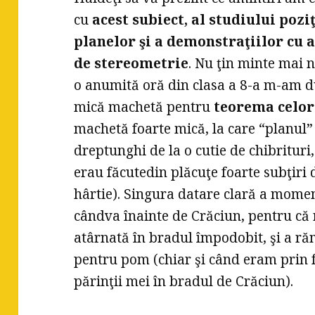
cu
acest subiect, al studiului poziţ
planelor şi a demonstraţiilor cu 
de stereometrie
. Nu ţin minte mai n
o anumită oră din clasa a 8-a m-am d
mică machetă pentru
teorema celor
machetă foarte mică, la care “planul”
dreptunghi de la o cutie de chibrituri
erau făcutedin plăcuţe foarte subţiri
hârtie). Singura datare clară a moment
cândva înainte de Crăciun, pentru că
atârnată în bradul împodobit, şi a r
pentru pom (chiar şi când eram prin 
părinţii mei în bradul de Crăciun).