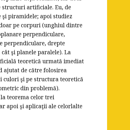
ructuri artificiale. Eu, de
e şi piramidele; apoi studiez
 doar pe corpuri (unghiul dintre
oplanare perpendiculare,
e perpendiculare, drepte
cât şi planele paralele). La
ificială teoretică urmată imediat
d ajutat de către folosirea
 culori şi pe structura teoretică
ometric din problemă).
 la teorema celor trei
apoi şi aplicaţii ale celorlalte