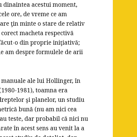
u dinaintea acestui moment,
cele ore, de vreme ce am
re ţin minte o stare de relativ
 corect macheta respectivă
cut-o din proprie iniţiativă;
le am despre formulele de arii
 manuale ale lui Hollinger, în
a (1980-1981), toamna era
dreptelor şi planelor, un studiu
metrică bună (nu am nici cea
u teste, dar probabil că nici nu
te în acest sens au venit la a