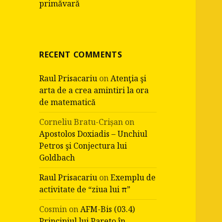
primăvară
RECENT COMMENTS
Raul Prisacariu
on
Atenţia şi
arta de a crea amintiri la ora
de matematică
Corneliu Bratu-Crișan
on
Apostolos Doxiadis – Unchiul
Petros şi Conjectura lui
Goldbach
Raul Prisacariu
on
Exemplu de
activitate de “ziua lui π”
Cosmin
on
AFM-Bis (03.4)
Principiul lui Pareto în