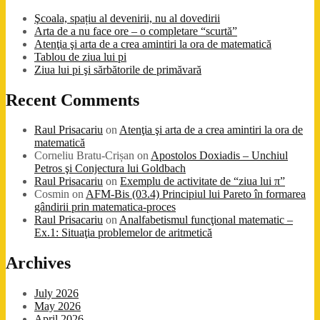
Şcoala, spațiu al devenirii, nu al dovedirii
Arta de a nu face ore – o completare “scurtă”
Atenţia şi arta de a crea amintiri la ora de matematică
Tablou de ziua lui pi
Ziua lui pi şi sărbătorile de primăvară
Recent Comments
Raul Prisacariu
on
Atenţia şi arta de a crea amintiri la ora de
matematică
Corneliu Bratu-Crișan
on
Apostolos Doxiadis – Unchiul
Petros şi Conjectura lui Goldbach
Raul Prisacariu
on
Exemplu de activitate de “ziua lui π”
Cosmin
on
AFM-Bis (03.4) Principiul lui Pareto în formarea
gândirii prin matematica-proces
Raul Prisacariu
on
Analfabetismul funcţional matematic –
Ex.1: Situaţia problemelor de aritmetică
Archives
July 2026
May 2026
April 2026