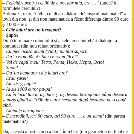
–
Felicitări pentru cei 90 de euro, dar mia, era … !
(unde? în
formulele cercului?)
A doua zi, marţi 5 feb., cu alt ascultător “drăcuşorul matematici” a
lovit din nou, şi din nou matematica a făcut diferenţa dintre 90 euro
şi 1000 euro:
–
Câte laturi are un hexagon?
–
Şapte!
După terminarea minutului şi a celor zece întrebări dialogul a
continuat (din nou reluat orientativ):
–
Eu plec acasă acum (Vlad), nu mai suport!
–
Da’, ce-am făcut? Sau ce n-am făcut?
–
Vai de capu’ meu: Tetra, Penta, Hexa, Hepta, Octo!
–
Şapte!
–
Da’ un heptagon câte laturi are?
–
Erau
şase
!!
–
Am zis şşş-apte!
–
Ai zis 1000 euro: pa-pa!
–
Eu în locul tău m-aş duce şi-aş desena hexagoane până deseară,
şi m-aş gândi la 1000 de euro: hexagon după hexagon pe o coală
albă.
–
Albinuţe hexagoane.
–
E incredibil, ieri 90 euro, azi 90 euro, … e un semn!
(din partea
matematicii?)
Da, aceasta a fost istoria a două întrebări (din geometria de final de