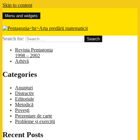
Skip to content
Menu and widgets
Pentagonia
Arta predării matematicii
Search for:
Revista Pentagonia
1998 – 2002
Arhivă
Categories
Anunțuri
Distractiv
Editoriale
Metodică
Povești
Prezentare de carte
Probleme și exerciții
Recent Posts