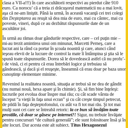
clasa a VII-a!!!) în care ascultătorii respectivi au pierdut câte 910
euro. Ca norocu’ că a treia zi drăcuşorul matematicii nu a mai lovit,
aşa că ne-am liniştit. Până la urmă, în această vacanţă cei trei colegi
din
Deşteptarea
au reuşit să dea mia de euro, mai cu cântec, mai cu
poveste, vineri, după ce au dezbătut răspunsurile date de un
ascultător joi.
În urmă au rămas doar gândurile respective, care – cel puţin mie –
mi-au trezit amintirea unui om minunat, Marcetti Perneş, care a
lucrat ani la rând ca portar în şcoala noastră şi care, atunci când
ieşeau elevii de la lucrare de control la mate îi întâmpina şi ştia să le
spună toate răspunsurile. Dorea să le dovedească astfel că nu profu’-
i de vină, ci ei pentru că erau întrebări logice şi trebuiau să
gândească, şi dacă şi el reuşeşte, înseamnă că erau doar pe baza unor
cunoştinţe elementare minime.
Revenind la realitatea noastră, situaţia ar trebui să ne dea de gândit
(nu numai nouă, hexa apare şi în chimie). Şi, să fim bine înţeleşi:
lucrurile pot evolua doar înspre mai rău; cu cât scade vârsta de
început “a vieţii în faţa unui ecran” şi cu cât creşte timpul petrecut,
de pildă în faţa deşteptofonului, cu atât va fi tot mai rău. Şi tot mai
mulţi sunt cei care se întreabă retoric:
la ce bun să învăţăm toate
prostiile, că doar se găsesc pe internet?!
Sigur, nu trebuie învăţate
pentru concursuri “de cultură generală”; ele sunt folositoare însă şi în
alte locuri. Dar acesta este alt subiect.
Titus Hexagonezul