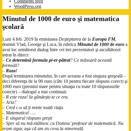
Comments feed
WordPress.org
Minutul de 1000 de euro şi matematica
şcolară
Luni 4 feb. 2019 în emisiunea
Deşteptarea
de la
Europa FM
,
domnii Vlad, George şi Luca, în rubrica
Minutul de 1000 de euro
a
avut loc următorul dialog între cei trei prezentatori şi ascultătorul
intrat în direct:
–
Ce determină formula pi-er-pătrat
? Ce măsoară această
formulă?
–
Raza!
După terminarea minutului, în care aceasta a fost singura greşeală –
deci diferenţa de la 90 euro (câte 10 pentru fiecare răspuns corect) şi
1000 euro (premiul mare pentru situaţia cu toate 10 răspunsurile
corecte) – dialogul a mai continuat:
–
R este raza! Ia gândeşte-te ce era.
–
Aria?
–
Cred c-o să ţi minte toată viaţa.
–
Matematica! ….
–
E singurul răspuns greşit
–
Sper să nu mă-ntâlnesc cu Domnu’ profesor de matematică. Nu
eram sigur, aşa că am zis ceva la nimereală.