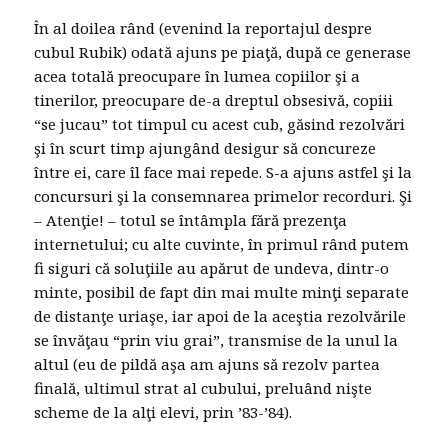
În al doilea rând (evenind la reportajul despre
cubul Rubik) odată ajuns pe piaţă, după ce generase
acea totală preocupare în lumea copiilor şi a
tinerilor, preocupare de-a dreptul obsesivă, copiii
“se jucau” tot timpul cu acest cub, găsind rezolvări
şi în scurt timp ajungând desigur să concureze
între ei, care îl face mai repede. S-a ajuns astfel şi la
concursuri şi la consemnarea primelor recorduri. Şi
– Atenţie! – totul se întâmpla fără prezenţa
internetului; cu alte cuvinte, în primul rând putem
fi siguri că soluţiile au apărut de undeva, dintr-o
minte, posibil de fapt din mai multe minţi separate
de distanţe uriaşe, iar apoi de la aceştia rezolvările
se învăţau “prin viu grai”, transmise de la unul la
altul (eu de pildă aşa am ajuns să rezolv partea
finală, ultimul strat al cubului, preluând nişte
scheme de la alţi elevi, prin ’83-’84).