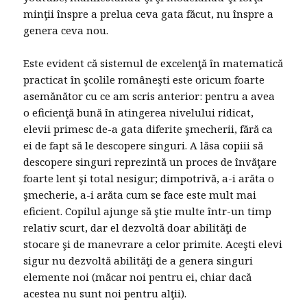
minţii înspre a prelua ceva gata făcut, nu înspre a
genera ceva nou.
Este evident că sistemul de excelenţă în matematică
practicat în şcolile româneşti este oricum foarte
asemănător cu ce am scris anterior: pentru a avea
o eficienţă bună în atingerea nivelului ridicat,
elevii primesc de-a gata diferite şmecherii, fără ca
ei de fapt să le descopere singuri. A lăsa copiii să
descopere singuri reprezintă un proces de învăţare
foarte lent şi total nesigur; dimpotrivă, a-i arăta o
şmecherie, a-i arăta cum se face este mult mai
eficient. Copilul ajunge să ştie multe într-un timp
relativ scurt, dar el dezvoltă doar abilităţi de
stocare şi de manevrare a celor primite. Aceşti elevi
sigur nu dezvoltă abilităţi de a genera singuri
elemente noi (măcar noi pentru ei, chiar dacă
acestea nu sunt noi pentru alţii).