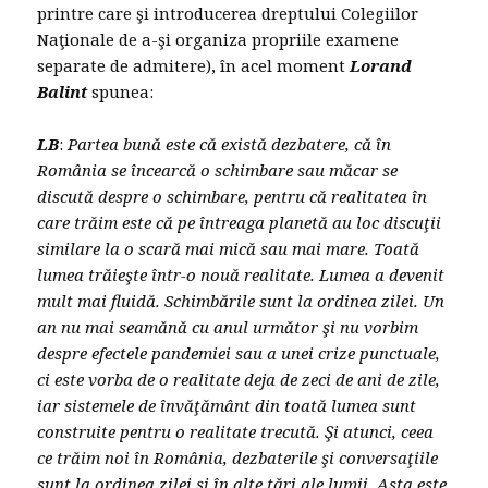
printre care şi introducerea dreptului Colegiilor
Naţionale de a-şi organiza propriile examene
separate de admitere), în acel moment
Lorand
Balint
spunea:
LB
:
Partea bună este că există dezbatere, că în
România se încearcă o schimbare sau măcar se
discută despre o schimbare, pentru că realitatea în
care trăim este că pe întreaga planetă au loc discuţii
similare la o scară mai mică sau mai mare. Toată
lumea trăieşte într-o nouă realitate. Lumea a devenit
mult mai fluidă. Schimbările sunt la ordinea zilei. Un
an nu mai seamănă cu anul următor şi nu vorbim
despre efectele pandemiei sau a unei crize punctuale,
ci este vorba de o realitate deja de zeci de ani de zile,
iar sistemele de învăţământ din toată lumea sunt
construite pentru o realitate trecută. Şi atunci, ceea
ce trăim noi în România, dezbaterile şi conversaţiile
sunt la ordinea zilei şi în alte ţări ale lumii. Asta este