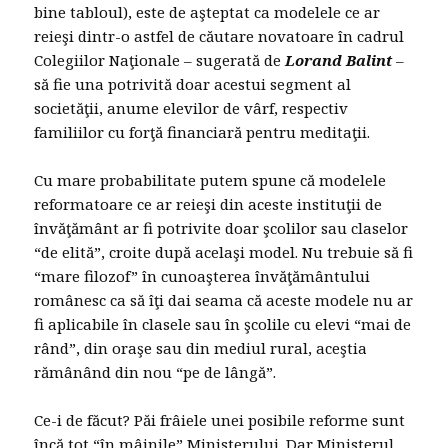
bine tabloul), este de aşteptat ca modelele ce ar
reieşi dintr-o astfel de căutare novatoare în cadrul
Colegiilor Naţionale – sugerată de
Lorand Balint
–
să fie una potrivită doar acestui segment al
societăţii, anume elevilor de vârf, respectiv
familiilor cu forţă financiară pentru meditaţii.
Cu mare probabilitate putem spune că modelele
reformatoare ce ar reieşi din aceste instituţii de
învăţământ ar fi potrivite doar şcolilor sau claselor
“de elită”, croite după acelaşi model. Nu trebuie să fi
“mare filozof” în cunoaşterea învăţământului
românesc ca să îţi dai seama că aceste modele nu ar
fi aplicabile în clasele sau în şcolile cu elevi “mai de
rând”, din oraşe sau din mediul rural, aceştia
rămânând din nou “pe de lângă”.
Ce-i de făcut? Păi frâiele unei posibile reforme sunt
încă tot “în mâinile” Ministerului. Dar Ministerul,