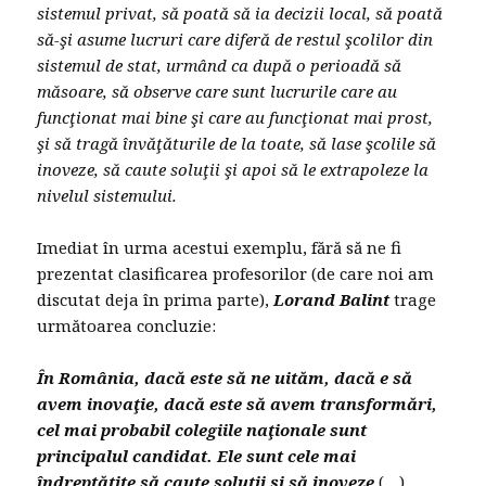
sistemul privat, să poată să ia decizii local, să poată
să-şi asume lucruri care diferă de restul şcolilor din
sistemul de stat, urmând ca după o perioadă să
măsoare, să observe care sunt lucrurile care au
funcţionat mai bine şi care au funcţionat mai prost,
şi să tragă învăţăturile de la toate, să lase şcolile să
inoveze, să caute soluţii şi apoi să le extrapoleze la
nivelul sistemului.
Imediat în urma acestui exemplu, fără să ne fi
prezentat clasificarea profesorilor (de care noi am
discutat deja în prima parte),
Lorand Balint
trage
următoarea concluzie:
În România, dacă este să ne uităm, dacă e să
avem inovaţie, dacă este să avem transformări,
cel mai probabil colegiile naţionale sunt
principalul candidat. Ele sunt cele mai
îndreptăţite să caute soluţii şi să inoveze
(…).