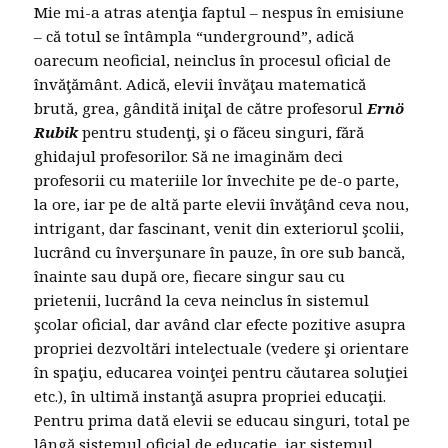
Mie mi-a atras atenţia faptul – nespus în emisiune
– că totul se întâmpla “underground”, adică
oarecum neoficial, neinclus în procesul oficial de
învăţământ. Adică, elevii învăţau matematică
brută, grea, gândită iniţal de către profesorul
Ernö
Rubik
pentru studenţi, şi o făceu singuri, fără
ghidajul profesorilor. Să ne imaginăm deci
profesorii cu materiile lor învechite pe de-o parte,
la ore, iar pe de altă parte elevii învăţând ceva nou,
intrigant, dar fascinant, venit din exteriorul şcolii,
lucrând cu înverşunare în pauze, în ore sub bancă,
înainte sau după ore, fiecare singur sau cu
prietenii, lucrând la ceva neinclus în sistemul
şcolar oficial, dar având clar efecte pozitive asupra
propriei dezvoltări intelectuale (vedere şi orientare
în spaţiu, educarea voinţei pentru căutarea soluţiei
etc.), în ultimă instanţă asupra propriei educaţii.
Pentru prima dată elevii se educau singuri, total pe
lângă sistemul oficial de educaţie, iar sistemul