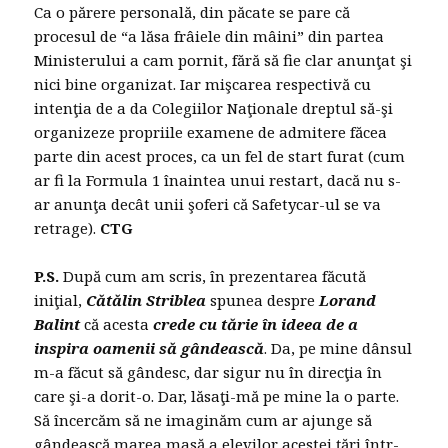
Ca o părere personală, din păcate se pare că
procesul de “a lăsa frâiele din mâini” din partea
Ministerului a cam pornit, fără să fie clar anunţat şi
nici bine organizat. Iar mişcarea respectivă cu
intenţia de a da Colegiilor Naţionale dreptul să-şi
organizeze propriile examene de admitere făcea
parte din acest proces, ca un fel de start furat (cum
ar fi la Formula 1 înaintea unui restart, dacă nu s-
ar anunţa decât unii şoferi că Safetycar-ul se va
retrage).
CTG
P.S.
După cum am scris, în prezentarea făcută
iniţial,
Cătălin Striblea
spunea despre
Lorand
Balint
că acesta
crede cu tărie în ideea de a
inspira oamenii să gândească
. Da, pe mine dânsul
m-a făcut să gândesc, dar sigur nu în direcţia în
care şi-a dorit-o. Dar, lăsaţi-mă pe mine la o parte.
Să încercăm să ne imaginăm cum ar ajunge să
gândească marea masă a elevilor acestei ţări într-