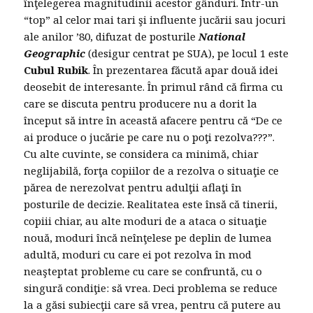
înţelegerea magnitudinii acestor gânduri. Într-un
“top” al celor mai tari şi influente jucării sau jocuri
ale anilor ’80, difuzat de posturile
National
Geographic
(desigur centrat pe SUA), pe locul 1 este
Cubul Rubik
. În prezentarea făcută apar două idei
deosebit de interesante. În primul rând că firma cu
care se discuta pentru producere nu a dorit la
început să intre în această afacere pentru că “De ce
ai produce o jucărie pe care nu o poţi rezolva???”.
Cu alte cuvinte, se considera ca minimă, chiar
neglijabilă, forţa copiilor de a rezolva o situaţie ce
părea de nerezolvat pentru adulţii aflaţi în
posturile de decizie. Realitatea este însă că tinerii,
copiii chiar, au alte moduri de a ataca o situaţie
nouă, moduri încă neînţelese pe deplin de lumea
adultă, moduri cu care ei pot rezolva în mod
neaşteptat probleme cu care se confruntă, cu o
singură condiţie: să vrea. Deci problema se reduce
la a găsi subiecţii care să vrea, pentru că putere au