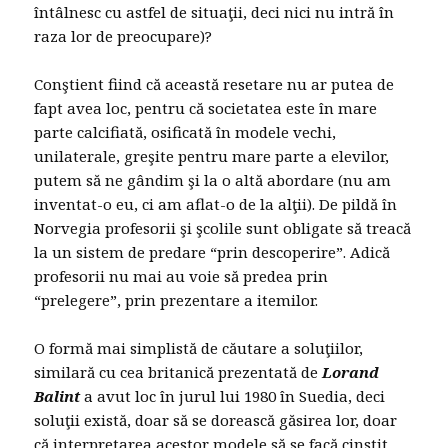
întâlnesc cu astfel de situaţii, deci nici nu intră în
raza lor de preocupare)?
Conştient fiind că această resetare nu ar putea de
fapt avea loc, pentru că societatea este în mare
parte calcifiată, osificată în modele vechi,
unilaterale, greşite pentru mare parte a elevilor,
putem să ne gândim şi la o altă abordare (nu am
inventat-o eu, ci am aflat-o de la alţii). De pildă în
Norvegia profesorii şi şcolile sunt obligate să treacă
la un sistem de predare “prin descoperire”. Adică
profesorii nu mai au voie să predea prin
“prelegere”, prin prezentare a itemilor.
O formă mai simplistă de căutare a soluţiilor,
similară cu cea britanică prezentată de
Lorand
Balint
a avut loc în jurul lui 1980 în Suedia, deci
soluţii există, doar să se dorească găsirea lor, doar
că interpretarea acestor modele să se facă cinstit,