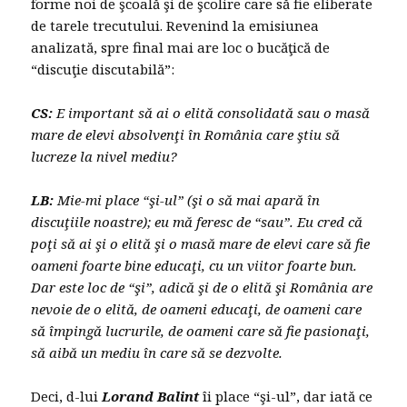
forme noi de şcoală şi de şcolire care să fie eliberate
de tarele trecutului. Revenind la emisiunea
analizată, spre final mai are loc o bucăţică de
“discuţie discutabilă”:
CS:
E important să ai o elită consolidată sau o masă
mare de elevi absolvenţi în România care ştiu să
lucreze la nivel mediu?
LB:
Mie-mi place “şi-ul” (şi o să mai apară în
discuţiile noastre); eu mă feresc de “sau”. Eu cred că
poţi să ai şi o elită şi o masă mare de elevi care să fie
oameni foarte bine educaţi, cu un viitor foarte bun.
Dar este loc de “şi”, adică şi de o elită şi România are
nevoie de o elită, de oameni educaţi, de oameni care
să împingă lucrurile, de oameni care să fie pasionaţi,
să aibă un mediu în care să se dezvolte.
Deci, d-lui
Lorand Balint
îi place “şi-ul”, dar iată ce