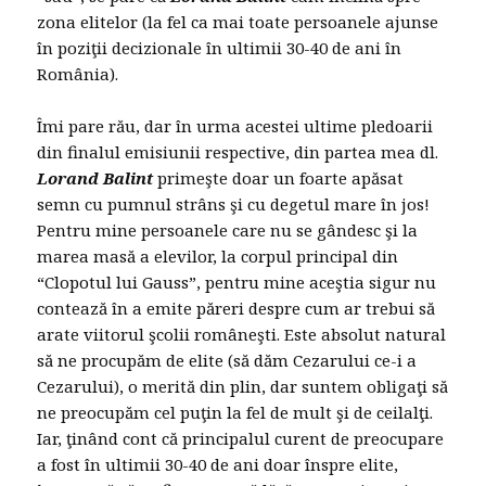
zona elitelor (la fel ca mai toate persoanele ajunse
în poziţii decizionale în ultimii 30-40 de ani în
România).
Îmi pare rău, dar în urma acestei ultime pledoarii
din finalul emisiunii respective, din partea mea dl.
Lorand Balint
primeşte doar un foarte apăsat
semn cu pumnul strâns şi cu degetul mare în jos!
Pentru mine persoanele care nu se gândesc şi la
marea masă a elevilor, la corpul principal din
“Clopotul lui Gauss”, pentru mine aceştia sigur nu
contează în a emite păreri despre cum ar trebui să
arate viitorul şcolii româneşti. Este absolut natural
să ne procupăm de elite (să dăm Cezarului ce-i a
Cezarului), o merită din plin, dar suntem obligaţi să
ne preocupăm cel puţin la fel de mult şi de ceilalţi.
Iar, ţinând cont că principalul curent de preocupare
a fost în ultimii 30-40 de ani doar înspre elite,