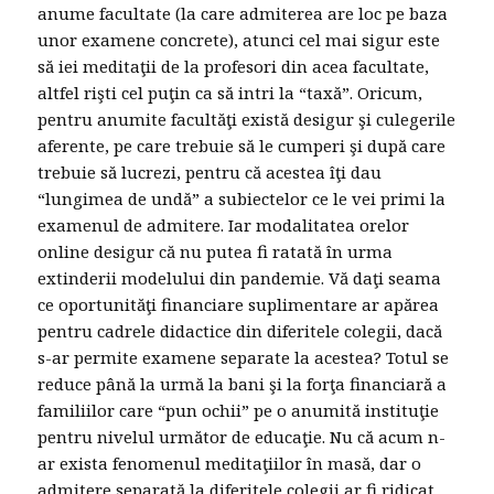
anume facultate (la care admiterea are loc pe baza
unor examene concrete), atunci cel mai sigur este
să iei meditaţii de la profesori din acea facultate,
altfel rişti cel puţin ca să intri la “taxă”. Oricum,
pentru anumite facultăţi există desigur şi culegerile
aferente, pe care trebuie să le cumperi şi după care
trebuie să lucrezi, pentru că acestea îţi dau
“lungimea de undă” a subiectelor ce le vei primi la
examenul de admitere. Iar modalitatea orelor
online desigur că nu putea fi ratată în urma
extinderii modelului din pandemie. Vă daţi seama
ce oportunităţi financiare suplimentare ar apărea
pentru cadrele didactice din diferitele colegii, dacă
s-ar permite examene separate la acestea? Totul se
reduce până la urmă la bani şi la forţa financiară a
familiilor care “pun ochii” pe o anumită instituţie
pentru nivelul următor de educaţie. Nu că acum n-
ar exista fenomenul meditaţiilor în masă, dar o
admitere separată la diferitele colegii ar fi ridicat