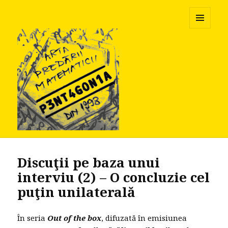
Pentagonia
MENU
AND
WIDGETS
Discuţii pe baza unui
interviu (2) – O concluzie cel
puţin unilaterală
În seria
Out of the box
, difuzată în emisiunea