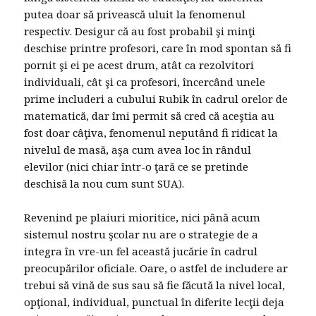
putea doar să privească uluit la fenomenul
respectiv. Desigur că au fost probabil şi minţi
deschise printre profesori, care în mod spontan să fi
pornit şi ei pe acest drum, atât ca rezolvitori
individuali, cât şi ca profesori, încercând unele
prime includeri a cubului Rubik în cadrul orelor de
matematică, dar îmi permit să cred că aceştia au
fost doar câţiva, fenomenul neputând fi ridicat la
nivelul de masă, aşa cum avea loc în rândul
elevilor (nici chiar într-o ţară ce se pretinde
deschisă la nou cum sunt SUA).
Revenind pe plaiuri mioritice, nici până acum
sistemul nostru şcolar nu are o strategie de a
integra în vre-un fel această jucărie în cadrul
preocupărilor oficiale. Oare, o astfel de includere ar
trebui să vină de sus sau să fie făcută la nivel local,
opţional, individual, punctual în diferite lecţii deja