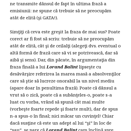
ne transmite dânsul de fapt în ultima frază a
emisiunii: ne spune că trebuie să ne preocupăm
atât de elită (şi GATA!).
Simţiţi că ceva este greşit la fraza de mai sus? Poate
corect ar fi fost să scriu: trebuie să ne preocupăm
atât de elită, cât şi de ceilalţi (alegeţi dvs. eventual o
altă formă de frază care să vi se potrivească, dar să
aibă şi sens). Dar, din păcate, în argumentaţia din
fraza finală a lui
Lorand Balint
lipseşte cu
desăvârşire referirea la marea masă a absolvenţilor
care să ştie să lucreze onorabil la un nivel mediu
(apare doar în penultima frază). Poate că dânsul a
vrut să o zică, poate că a subânţeles-o, poate s-a
luat cu vorba, vrând să spună cât mai multe
(vorbeşte foarte repede şi foarte mult), dar de spus
n-a spus-o în final; nici măcar un cuvinţel! Chiar
dacă susţine că este un adept al lui “şi” în loc de
“sau”, se pare că
Lorand Balint
cam înclină spre