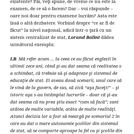
existente? Păi, veţi spune, de vreme ce nu este la
examen, de ce să o facem? Dar – voi răspunde –
oare noi doar pentru examene lucrăm? Asta este
însă o altă dezbatere. Vorbind despre “ce ar fi de
făcut” la nivel naţional, adică într-o ţară cu un
sistem centralizat de stat,
Lorand Balint
dădea
următorul exemplu:
LB
:
Mă refer acum … la ceea ce au făcut englezii în
ultimii zece ani, când şi-au dat seama că realitatea s-
a schimbat, că trebuie să-şi adapteze şi sistemul de
educaţie de stat. Ei aveau două scenarii, unul care să
le vină de la guvern, de sus, să zică “aşa faceţi!” – şi
istoric aşa s-au întâmplat lucrurile – doar că şi-au
dat seama că nu prea ştiu exact “cum să facă”; sunt
atâtea de multe variabile, atâta de multe realităţi.
Atunci decizia lor a fost să meargă pe scenariul 2 în
care au dat o mare autonomie şcolilor din sistemul
de stat, să se comporte aproape la fel ca şi şcolile din