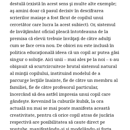
destulă (există în acest sens şi multe alte exemple;
aş amini doar că pasul decisiv în descifrarea
scrierilor maiaşe a fost făcut de copilul unui
cercetător care lucra la acest subiect). Or, sistemul
de învăţământ oficial pleacă întotdeauna de la
premisa că elevii trebuie învăţaţi de către adulţi
cum se face ceva nou. De obicei nu este inclusă în
politica educaţională ideea că un copil ar putea găsi
singur o soluţie. Aici unii – mai ales pe la noi – s-au
obişnuit să scurtcircuiteze brutal sistemul natural
al minţii copilului, instituind modelul de a
parcurge lecţiile înainte, fie de către un membru al
familiei, fie de către profesorul particular,
încercând să dea astfel impresia unui copil care
gândeşte. Revenind la cuburile Rubik, la ora
actuală nu mai se mai poate manifesta această
creativitate, pentru că orice copil atras de jucăria
respectivă are posibilitatea să caute direct pe
youtube, manifestându-şi şi modelându-şi forţa