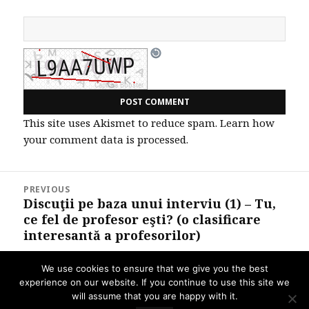
This site uses Akismet to reduce spam.
Learn how
your comment data is processed.
Post
PREVIOUS
navigation
Discuţii pe baza unui interviu (1) – Tu,
Previous
ce fel de profesor eşti? (o clasificare
post:
interesantă a profesorilor)
We use cookies to ensure that we give you the best
NEXT
experience on our website. If you continue to use this site we
Ziua Fibonacci – 23 noiembrie
Next
will assume that you are happy with it.
post: