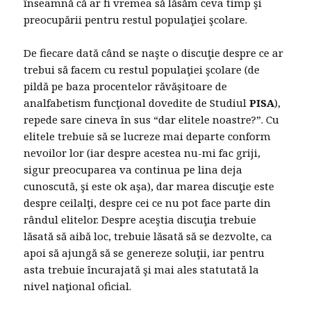
înseamnă că ar fi vremea să lăsăm ceva timp şi
preocupării pentru restul populaţiei şcolare.
De fiecare dată când se naşte o discuţie despre ce ar
trebui să facem cu restul populaţiei şcolare (de
pildă pe baza procentelor răvăşitoare de
analfabetism funcţional dovedite de Studiul
PISA
),
repede sare cineva în sus “dar elitele noastre?”. Cu
elitele trebuie să se lucreze mai departe conform
nevoilor lor (iar despre acestea nu-mi fac griji,
sigur preocuparea va continua pe lina deja
cunoscută, şi este ok aşa), dar marea discuţie este
despre ceilalţi, despre cei ce nu pot face parte din
rândul elitelor. Despre aceştia discuţia trebuie
lăsată să aibă loc, trebuie lăsată să se dezvolte, ca
apoi să ajungă să se genereze soluţii, iar pentru
asta trebuie încurajată şi mai ales statutată la
nivel naţional oficial.