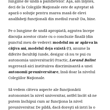
lungime de undă a pamfletelor: Aşa, am înţeles,
deci de la Colegiile Naţionale este de aşteptat să
apară o soluţie pentru marea masă de elevi
analfabeţi funcţionali din mediul rural! Da, bine.
Pe o lungime de undă apropiată, aşputea începe
discuţia acestor citate cu o concluzie finală (din
punctul meu de vedere):
modelul nu ar apărea în
câţiva ani, modelul deja există
(!)
, anume la
diferite facultăţi (unde, desigur că nu te pui cu
autonomia universitară!) Practic,
Lorand Balint
sugerează aici instituirea discriminantă a unei
autonomii preuniversitare
, însă doar la nivelul
Colegiilor Naţionale.
Să vedem câteva aspecte ale funcţionării
autonomiei la nivel universitar, astfel încât să ne
putem închipui cum ar funcţiona la nivel
preuniversitar. De pildă, dacă doreşti să intri la o