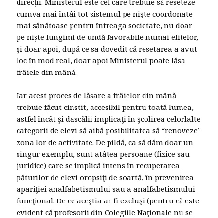
direcţii. Ministerul este cel care trebuie să reseteze
cumva mai întâi tot sistemul pe nişte coordonate
mai sănătoase pentru întreaga societate, nu doar
pe nişte lungimi de undă favorabile numai elitelor,
şi doar apoi, după ce sa dovedit că resetarea a avut
loc în mod real, doar apoi Ministerul poate lăsa
frâiele din mână.
Iar acest proces de lăsare a frâielor din mână
trebuie făcut cinstit, accesibil pentru toată lumea,
astfel încât şi dascălii implicaţi în şcolirea celorlalte
categorii de elevi să aibă posibilitatea să “renoveze”
zona lor de activitate. De pildă, ca să dăm doar un
singur exemplu, sunt atâtea persoane (fizice sau
juridice) care se implică intens în recuperarea
păturilor de elevi oropsiţi de soartă, în prevenirea
apariţiei analfabetismului sau a analfabetismului
funcţional. De ce aceştia ar fi excluşi (pentru că este
evident că profesorii din Colegiile Naţionale nu se