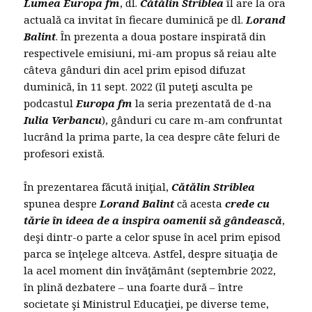
Lumea Europa fm
, dl.
Cătălin Striblea
îl are la ora
actuală ca invitat în fiecare duminică pe dl.
Lorand
Balint
. În prezenta a doua postare inspirată din
respectivele emisiuni, mi-am propus să reiau alte
câteva gânduri din acel prim episod difuzat
duminică, în 11 sept. 2022 (îl puteţi asculta pe
podcastul
Europa fm
la seria prezentată de d-na
Iulia Verbancu
), gânduri cu care m-am confruntat
lucrând la prima parte, la cea despre câte feluri de
profesori există.
În prezentarea făcută iniţial,
Cătălin Striblea
spunea despre
Lorand Balint
că acesta
crede cu
tărie în ideea de a inspira oamenii să gândească
,
deşi dintr-o parte a celor spuse în acel prim episod
parca se înţelege altceva. Astfel, despre situaţia de
la acel moment din învăţământ (septembrie 2022,
în plină dezbatere – una foarte dură – între
societate şi Ministrul Educaţiei, pe diverse teme,