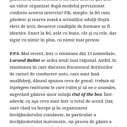
un viitor organizat după modelul previzionat
conform acestui interviu? Păi, simplu: la fel cum
gândesc şi marea masă a actualilor adulţi (foştii
elevi de ieri), deoarece condiţiile de formare ar fi
identice. Exact la fel, atât cu bune, cât şi cu rele, dar
sigur cu nimic în plus, cu nimic mai presus.
P.P.S.
Mai recent, într-o emisiune din 13 noiembrie,
Lorand Balint
se arăta mult mai raţional. Astfel, în
emisiunea în care discutau fenomenul doritorilor
de carnet de conducere auto, care sunt însă
analfabeţi, dânsul spunea ceva de genul:
trebuie să
înţelegem realitatea în care trăim şi să ne-o asumăm
,
sugerând găsirea unor soluţii
Out of the box
. Într-
adevăr, cu aşa ceva sunt într-u totul de acord. Dar,
oare când va începe şi în organizarea
învăţământului românesc, în particular a
învăţământului matematic, un proces de găsire a