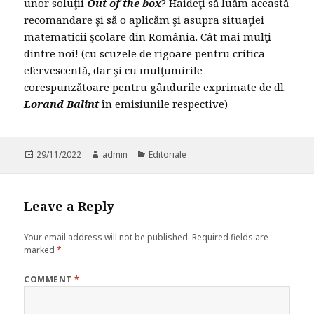
unor soluţii
Out of the box
? Haideţi să luăm această
recomandare şi să o aplicăm şi asupra situaţiei
matematicii şcolare din România. Cât mai mulţi
dintre noi! (cu scuzele de rigoare pentru critica
efervescentă, dar şi cu mulţumirile
corespunzătoare pentru gândurile exprimate de dl.
Lorand Balint
în emisiunile respective)
Posted
29/11/2022
Author
admin
Categories
Editoriale
on
Leave a Reply
Your email address will not be published.
Required fields are
marked
*
COMMENT
*