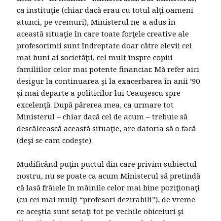
ca instituţie (chiar dacă erau cu totul alţi oameni
atunci, pe vremuri), Ministerul ne-a adus în
această situaţie în care toate forţele creative ale
profesorimii sunt îndreptate doar către elevii cei
mai buni ai societăţii, cel mult înspre copiii
familiilor celor mai potente financiar. Mă refer aici
desigur la continuarea şi la exacerbarea în anii ’90
şi mai departe a politicilor lui Ceauşescu spre
excelenţă. După părerea mea, ca urmare tot
Ministerul – chiar dacă cel de acum – trebuie să
descâlcească această situaţie, are datoria să o facă
(deşi se cam codeşte).
Mudificând puţin puctul din care privim subiectul
nostru, nu se poate ca acum Ministerul să pretindă
că lasă frâiele în mâinile celor mai bine poziţionaţi
(cu cei mai mulţi “profesori dezirabili”), de vreme
ce aceştia sunt setaţi tot pe vechile obiceiuri şi