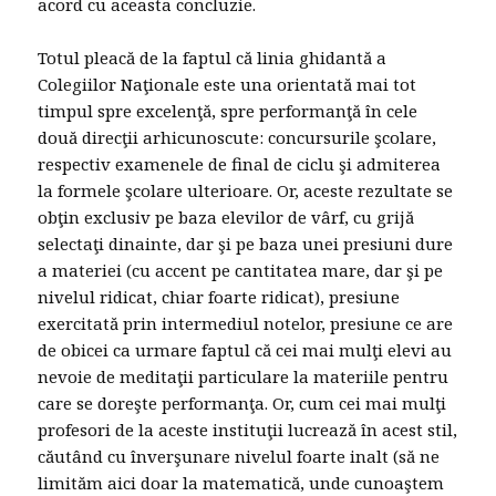
acord cu aceasta concluzie.
Totul pleacă de la faptul că linia ghidantă a
Colegiilor Naţionale este una orientată mai tot
timpul spre excelenţă, spre performanţă în cele
două direcţii arhicunoscute: concursurile şcolare,
respectiv examenele de final de ciclu şi admiterea
la formele şcolare ulterioare. Or, aceste rezultate se
obţin exclusiv pe baza elevilor de vârf, cu grijă
selectaţi dinainte, dar şi pe baza unei presiuni dure
a materiei (cu accent pe cantitatea mare, dar şi pe
nivelul ridicat, chiar foarte ridicat), presiune
exercitată prin intermediul notelor, presiune ce are
de obicei ca urmare faptul că cei mai mulţi elevi au
nevoie de meditaţii particulare la materiile pentru
care se doreşte performanţa. Or, cum cei mai mulţi
profesori de la aceste instituţii lucrează în acest stil,
căutând cu înverşunare nivelul foarte inalt (să ne
limităm aici doar la matematică, unde cunoaştem