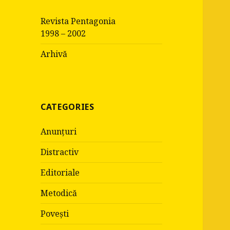
c
Revista Pentagonia
h
1998 – 2002
f
o
Arhivă
r
:
CATEGORIES
Anunțuri
Distractiv
Editoriale
Metodică
Povești