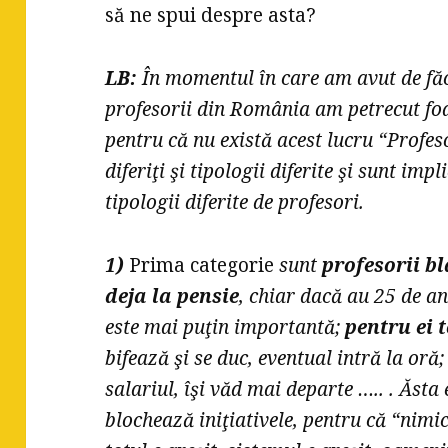
să ne spui despre asta?
LB:
În momentul în care am avut de făc
profesorii din România am petrecut foa
pentru că nu există acest lucru “Profe
diferiţi şi tipologii diferite şi sunt impl
tipologii diferite de profesori.
1)
Prima categorie
sunt
profesorii bl
deja la pensie
, chiar dacă au 25 de an
este mai puţin importantă;
pentru ei t
bifează şi se duc, eventual intră la oră;
salariul, îşi văd mai departe ….. . Ăsta
blochează iniţiativele, pentru că “nimic