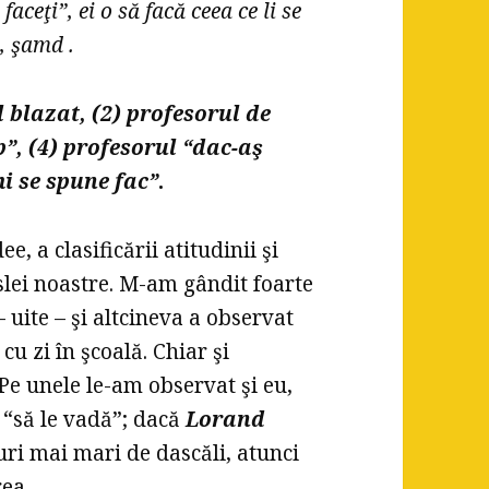
faceţi”, ei o să facă ceea ce li se
e, şamd .
l blazat, (2) profesorul de
p”, (4) profesorul “dac-aş
mi se spune fac”
.
, a clasificării atitudinii şi
lei noastre. M-am gândit foarte
 uite – şi altcineva a observat
cu zi în şcoală. Chiar şi
 Pe unele le-am observat şi eu,
 “să le vadă”; dacă
Lorand
puri mai mari de dascăli, atunci
rea.