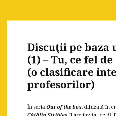
Discuţii pe baza 
(1) – Tu, ce fel d
(o clasificare int
profesorilor)
În seria
Out of the box
, difuzată în 
Cătălin Striblea
îl are invitat pe dl.