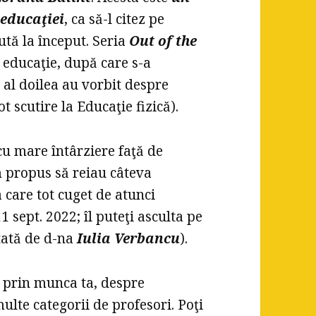
 educaţiei
, ca să-l citez pe
tă la început. Seria
Out of the
 educaţie, după care s-a
l al doilea au vorbit despre
t scutire la Educaţie fizică).
u mare întârziere faţă de
m propus să reiau câteva
 care tot cuget de atunci
1 sept. 2022; îl puteţi asculta pe
tată de d-na
Iulia Verbancu
).
ut prin munca ta, despre
lte categorii de profesori. Poţi