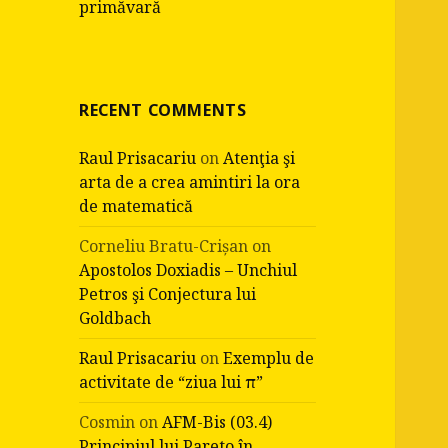
primăvară
RECENT COMMENTS
Raul Prisacariu
on
Atenţia şi
arta de a crea amintiri la ora
de matematică
Corneliu Bratu-Crișan
on
Apostolos Doxiadis – Unchiul
Petros şi Conjectura lui
Goldbach
Raul Prisacariu
on
Exemplu de
activitate de “ziua lui π”
Cosmin
on
AFM-Bis (03.4)
Principiul lui Pareto în