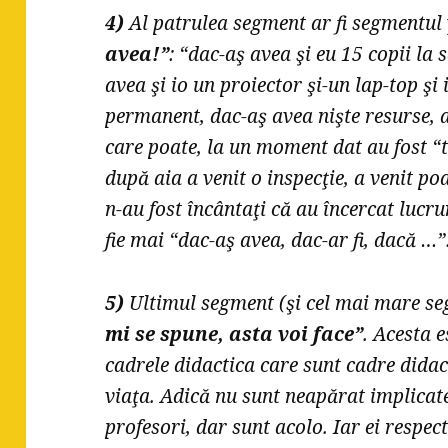
4)
Al patrulea segment ar fi segmentul
avea!”
: “dac-aş avea şi eu 15 copii la 
avea şi io un proiector şi-un lap-top şi
permanent, dac-aş avea nişte resurse, 
care poate, la un moment dat au fost “t
după aia a venit o inspecţie, a venit poa
n-au fost încântaţi că au încercat lucrur
fie mai “dac-aş avea, dac-ar fi, dacă …”
5)
Ultimul segment (şi cel mai mare s
mi se spune, asta voi face”
. Acesta 
cadrele didactica care sunt cadre didac
viaţa. Adică nu sunt neapărat implicate
profesori, dar sunt acolo. Iar ei respe