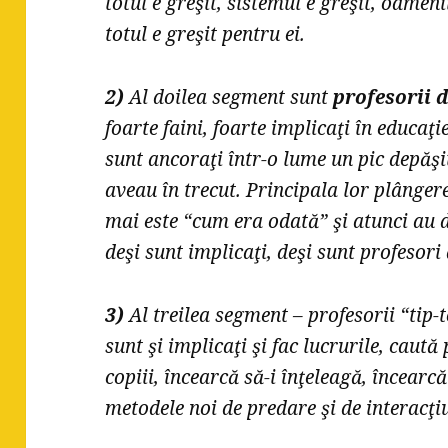
totul e greşit, sistemul e greşit, oamenii
totul e greşit pentru ei.
2)
Al doilea segment sunt
profesorii 
foarte faini, foarte implicaţi în educaţi
sunt ancoraţi într-o lume un pic depăşi
aveau în trecut. Principala lor plângere
mai este “cum era odată” şi atunci au dif
deşi sunt implicaţi, deşi sunt profesori
3)
Al treilea segment – profesorii “tip-t
sunt şi implicaţi şi fac lucrurile, caută
copiii, încearcă să-i înţeleagă, încearc
metodele noi de predare şi de interacţi