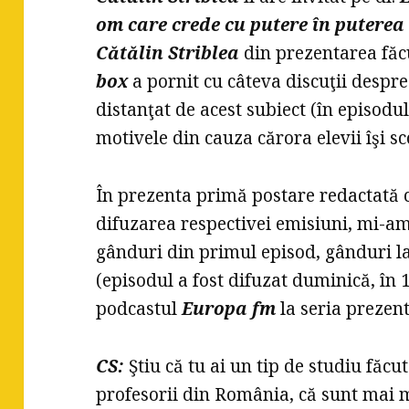
om care crede cu putere în puterea
Cătălin Striblea
din prezentarea făcu
box
a pornit cu câteva discuţii despre
distanţat de acest subiect (în episodu
motivele din cauza cărora elevii îşi sco
În prezenta primă postare redactată c
difuzarea respectivei emisiuni, mi-a
gânduri din primul episod, gânduri la
(episodul a fost difuzat duminică, în 1
podcastul
Europa fm
la seria prezen
CS:
Ştiu că tu ai un tip de studiu făc
profesorii din România, că sunt mai mu