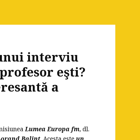
unui interviu
e profesor eşti?
eresantă a
emisiunea
Lumea Europa fm
, dl.
Lorand Balint
. Acesta este
un