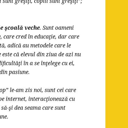
 sunt greşiţi, copiii sunt greşiţi”;
de şcoală veche
. Sunt oameni
e, care cred în educaţie, dar care
tă, adică au metodele care le
 este că elevul din ziua de azi nu
icultăţi în a se înţelege cu ei,
 din pasiune.
op” le-am zis noi, sunt cei care
 pe internet, interacţionează cu
ă să-şi dea seama care sunt
une.