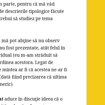
 în parte, pentru că mă văd
de descrierile tipologice făcute
trebui să studiez pe tema
u mă pot abţine să nu observ
u fost prezentate, atât felul în
ividual (eu m-am străduit să
ordinea acestora. Legat de
 mintea ar fi că acestea ne-ar fi
(dată fiind precizarea că ultima
meric).
nt
aduce în discuţie ideea că o