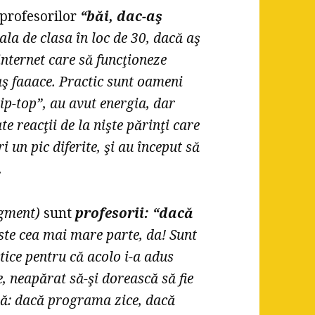
profesorilor
“băi, dac-aş
sala de clasa în loc de 30, dacă aş
 internet care să funcţioneze
aş faaace. Practic sunt oameni
ip-top”, au avut energia, dar
te reacţii de la nişte părinţi care
i un pic diferite, şi au început să
.
egment)
sunt
profesorii: “dacă
este cea mai mare parte, da! Sunt
tice pentru că acolo i-a adus
, neapărat să-şi dorească să fie
ctă: dacă programa zice, dacă