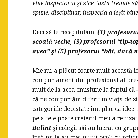
vine inspectorul şi zice “asta trebuie să 
spune, disciplinat; inspecţia a ieşit bin
Deci să le recapitulăm:
(1) profesoru
şcoală veche, (3) profesorul “tip-to
avea” şi (5) profesorul “băi, dacă 
Mie mi-a plăcut foarte mult această idee
comportamentului profesional al bres
mult de la acea emisiune la faptul că –
că ne comportăm diferit în viaţa de zi 
categoriile depistate îmi plac ca idee.
pe altele poate creierul meu a refuzat
Balint
şi colegii săi au lucrat cu gru
însă nu le-au mai putut ocoli cu privi