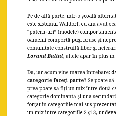
Pe de altă parte, într-o şcoală alter
este sistemul Waldorf, eu am avut oca
“patern-uri” (modele) comportamental
oamenii comportă puşi brusc şi nepreg
comunitate construită liber şi neierarh
Lorand Balint
, altele apar în plus în
Da, iar acum vine marea întrebare:
d
categorie faceţi parte?
Se poate să 
prea poate să fiţi un mix între două c
categorie dominantă şi una secundară
forţat în categoriile mai sus prezent
un mix între categoriile 2 şi 3, undev