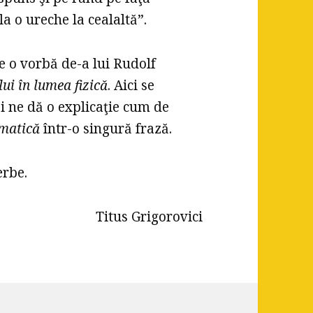
a o ureche la cealaltă”.
 o vorbă de-a lui Rudolf
ui în lumea fizică
. Aici se
i ne dă o explicaţie cum de
matică
într-o singură frază.
erbe.
Titus Grigorovici