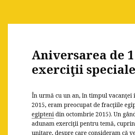
Aniversarea de 1
exerciţii special
În urmă cu un an, în timpul vacanţei 
2015, eram preocupat de fracţiile egi
egipteni
din octombrie 2015). Un gând
adunam exerciţii pentru temă, cupri
unitare, despre care consideram că vec