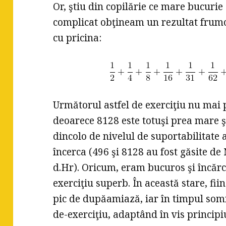
Or, ştiu din copilărie ce mare bucurie
complicat obţineam un rezultat frumos.
cu pricina:
Următorul astfel de exerciţiu nu mai p
deoarece 8128 este totuşi prea mare şi
dincolo de nivelul de suportabilitate 
încerca (496 şi 8128 au fost găsite de
d.Hr). Oricum, eram bucuros şi încărc
exerciţiu superb. În această stare, fi
pic de dupăamiază, iar în timpul som
de-exerciţiu, adaptând în vis principi