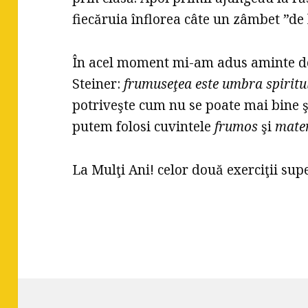
fiecăruia înflorea câte un zâmbet ”de l
În acel moment mi-am adus aminte de
Steiner:
frumuseţea este umbra spiritul
potriveşte cum nu se poate mai bine ş
putem folosi cuvintele
frumos
şi
mate
La Mulţi Ani! celor două exerciţii sup