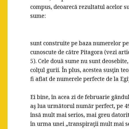
compus, deoarecă rezultatul acelor su
sume:
sunt construite pe baza numerelor per
cunoscute de către Pitagora (vezi artic
5). Cele două sume nu sunt deosebite,
colţul gurii. În plus, acestea susţin t
fi aflat de numerele perfecte de la Egi
Ei bine, în acea zi de februarie gând
aş lua următorul număr perfect, pe 496
însă mult mai serios, mai greu datorit
în urma unei „transpiraţii mult mai se