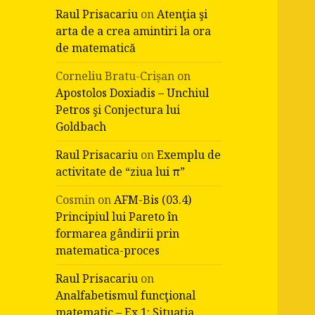
Raul Prisacariu
on
Atenţia şi
arta de a crea amintiri la ora
de matematică
Corneliu Bratu-Crișan
on
Apostolos Doxiadis – Unchiul
Petros şi Conjectura lui
Goldbach
Raul Prisacariu
on
Exemplu de
activitate de “ziua lui π”
Cosmin
on
AFM-Bis (03.4)
Principiul lui Pareto în
formarea gândirii prin
matematica-proces
Raul Prisacariu
on
Analfabetismul funcţional
matematic – Ex.1: Situaţia