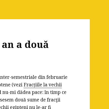
 an a două
e
inter-semestriale din februarie
ptene (vezi
Fracțiile la vechii
 nu-mi dădea pace: în timp ce
nsesem două sume de fracţii
hii egipteni nu le-ar fi