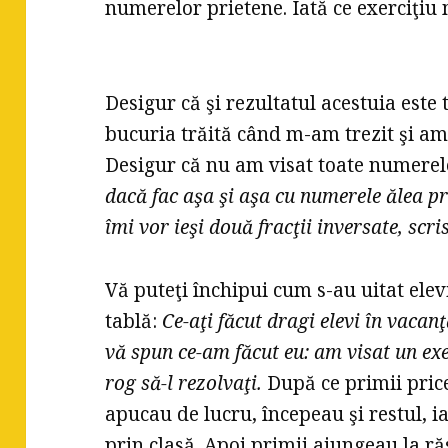
numerelor prietene. Iată ce exerciţiu
Desigur că şi rezultatul acestuia este 
bucuria trăită când m-am trezit şi am l
Desigur că nu am visat toate numerele
dacă fac aşa şi aşa cu numerele ălea pri
îmi vor ieşi două fracţii inversate, scr
Vă puteţi închipui cum s-au uitat elev
tablă:
Ce-aţi făcut dragi elevi în vacan
vă spun ce-am făcut eu: am visat un exe
rog să-l rezolvaţi.
După ce primii price
apucau de lucru, începeau şi restul,
prin clasă. Apoi primii ajungeau la ră