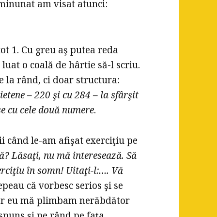
 minunat am visat atunci:
tot 1. Cu greu aş putea reda
uat o coală de hârtie să-l scriu.
 la rând, ci doar structura:
etene – 220 şi cu 284 – la sfârşit
ise cu cele două numere
.
ii când le-am afişat exerciţiu pe
ţă? Lăsaţi, nu mă interesează. Să
rciţiu în somn! Uitaţi-l:…. Vă
peau că vorbesc serios şi se
 iar eu mă plimbam nerăbdător
spuns şi pe rând pe faţa