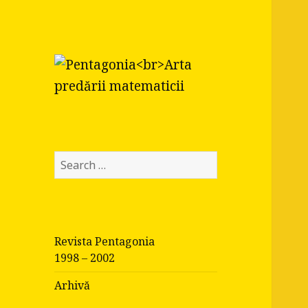
Pentagonia
Arta predării matematicii
S
e
a
r
c
Revista Pentagonia
h
1998 – 2002
f
o
Arhivă
r