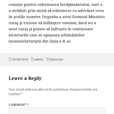
comisie pentru reformarea învăţământului, care s-
a străduit prin iarnă să reformeze cu adevărat ceva
în şcolile noastre. Degeaba a avut Domnul Ministru
curaj şi viziune să înfiinţeze comisia, dacă nu a
avut curaj şi putere să înfrunte în continuare
structurile care se opuneau schimbărilor
(nomenclaturiştii din linia a II-a).
Posted
24/06/2016
Author
admin
Categories
Editoriale
on
Leave a Reply
Your email address will not be published.
Required fields are
marked
*
COMMENT
*