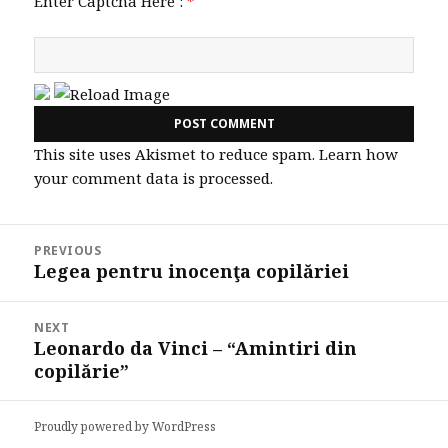
Enter Captcha Here :
*
This site uses Akismet to reduce spam.
Learn how
your comment data is processed.
Post
PREVIOUS
navigation
Legea pentru inocenţa copilăriei
Previous
post:
NEXT
Leonardo da Vinci – “Amintiri din
Next
copilărie”
post:
Proudly powered by WordPress