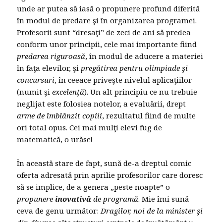
unde ar putea să iasă o propunere profund diferită
în modul de predare şi în organizarea programei.
Profesorii sunt “dresaţi” de zeci de ani să predea
conform unor principii, cele mai importante fiind
predarea riguroasă
, în modul de aducere a materiei
în faţa elevilor, şi
pregătirea pentru olimpiade şi
concursuri
, în ceeace priveşte nivelul aplicaţiilor
(numit şi
excelenţă
). Un alt principiu ce nu trebuie
neglijat este folosiea notelor, a evaluării, drept
arme de îmblânzit copiii
, rezultatul fiind de multe
ori total opus. Cei mai mulţi elevi fug de
matematică, o urăsc!
În această stare de fapt, sună de-a dreptul comic
oferta adresată prin aprilie profesorilor care doresc
să se implice, de a genera „peste noapte” o
propunere
inovativă
de programă
. Mie îmi sună
ceva de genu următor:
Dragilor, noi de la minister şi