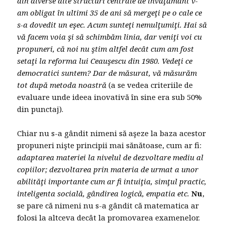
din diverse alte structuri centrale de învăţământ v-
am obligat în ultimi 35 de ani să mergeţi pe o cale ce
s-a dovedit un eşec. Acum sunteţi nemulţumiţi. Hai să
vă facem voia şi să schimbăm linia, dar veniţi voi cu
propuneri, că noi nu ştim altfel decât cum am fost
setaţi la reforma lui Ceauşescu din 1980. Vedeţi ce
democratici suntem? Dar de măsurat, vă măsurăm
tot după metoda noastră
(a se vedea criteriile de
evaluare unde ideea inovativă în sine era sub 50%
din punctaj).
Chiar nu s-a gândit nimeni să aşeze la baza acestor
propuneri nişte principii mai sănătoase, cum ar fi:
adaptarea materiei la nivelul de dezvoltare mediu al
copiilor; dezvoltarea prin materia de urmat a unor
abilităţi importante cum ar fi intuiţia, simţul practic,
inteligenta socială, gândirea logică, empatia etc.
Nu
,
se pare că nimeni nu s-a gândit că matematica ar
folosi la altceva decât la promovarea examenelor.