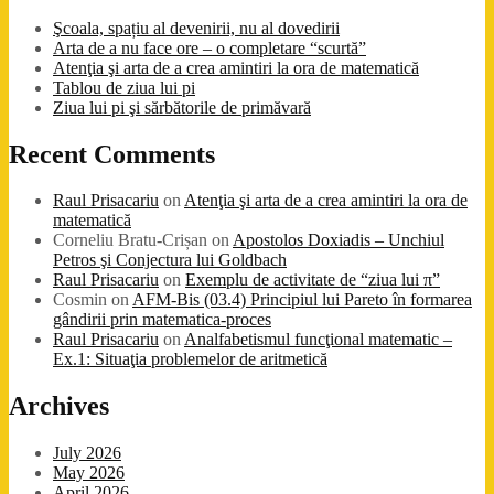
Şcoala, spațiu al devenirii, nu al dovedirii
Arta de a nu face ore – o completare “scurtă”
Atenţia şi arta de a crea amintiri la ora de matematică
Tablou de ziua lui pi
Ziua lui pi şi sărbătorile de primăvară
Recent Comments
Raul Prisacariu
on
Atenţia şi arta de a crea amintiri la ora de
matematică
Corneliu Bratu-Crișan
on
Apostolos Doxiadis – Unchiul
Petros şi Conjectura lui Goldbach
Raul Prisacariu
on
Exemplu de activitate de “ziua lui π”
Cosmin
on
AFM-Bis (03.4) Principiul lui Pareto în formarea
gândirii prin matematica-proces
Raul Prisacariu
on
Analfabetismul funcţional matematic –
Ex.1: Situaţia problemelor de aritmetică
Archives
July 2026
May 2026
April 2026