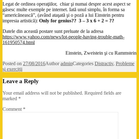
Legat de ordinea operaţiilor, chiar şi numai despre acest aspect se
găsesc multe exemple pe internet. Iată unul simplu, în forma sa
“americănească”, (având ataşată şi o poză a lui Einstein pentru
impresia artistică):
Only for genius?? 3 – 3 x 6 + 2 = ??
­Datele din această postare sunt preluate de la adresa
https://www.yahoo.com/news/lot-people-having-trouble-math-
161950574.html
Einstein, Zweistein şi cu Rammstein
Posted on
27/08/2016
Author
admin
Categories
Distractiv
,
Probleme
și exerciții
Leave a Reply
Your email address will not be published.
Required fields are
marked
*
Comment
*