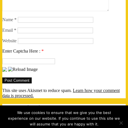
Name
*
Email
*
Website
Enter Captcha Here :
*
This site uses Akismet to reduce spam.
Learn how your comment
data is processed.
Post navigation
We use cookies to ensure that we give you the best
experience on our website. If you continue to use this site we
Previous
Previous post:
Antrenorul Român al olimpicilor SUA la
will assume that you are happy with it.
matematică