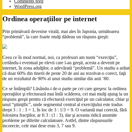
Comments feed
WordPress.org
Ordinea operaţiilor pe internet
Prin primăvară devenise virală, mai ales în Japonia, următoarea
“problemă”, la care foarte mulţi dădeau un răspuns greşit:
Ceea ce în mod normal, noi, ca profesori am numi “exerciţiu”,
certându-i eventual pe elevii care l-au greşit, acesta a devenit pe
internet, în zona adulţilor, o adevărată “problemă”. Un studiu a arătat
că doar 60% din tinerii de peste 20 de ani au rezolvat-o corect, faţă
de un rezultatul de 90% al unui studiu similar din anii ‘80.
Ce se întâmplă? Lăsându-i de-o parte pe cei care greşesc la ordinea
operaţiilor şi efectuează mai întâi scăderea, cei mai mulţi ajung la un
răspuns greşit pentru că efectueză exerciţiul pe un calculator, chiar şi
unul “ştiinţific”, unde segmentul central al exerciţiului este tradus
drept 3 : 1 : 3 = 1, în loc de 3 : 1/3 = 9. O variantă mai corectă, fără
folosirea fracţiilor, ar fi 3 : (1 : 3), dar şi aceasta ridică anumite
probleme pe diferite calculatoare. Astfel, dintre răspunsurile
incorecte, cele mai dese erau 3, 7 sau 9.