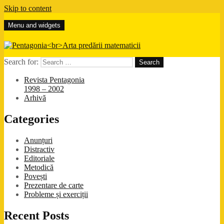
Skip to content
Menu and widgets
Pentagonia
Arta predării matematicii
Search for:
Revista Pentagonia
1998 – 2002
Arhivă
Categories
Anunțuri
Distractiv
Editoriale
Metodică
Povești
Prezentare de carte
Probleme și exerciții
Recent Posts