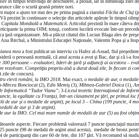
iv în timpul festivităţii de deschidere, a plouat, iar în dimineaţa zilei 
arunce câte o scurtă geană printre nori.
nt major a ajuns tot mai des pe prima pagină a ziarului
Făclia de Cluj
(p
ă prezint în continuare o selecţie din articolele apărute în timpul olimp
Capitala Mondială a Matematicii
. Articolul prezintă în mare câteva di
participante la prima OIM; totuşi, conform lucrării evocate într-un preced
ă organizatoare. Mi-a plăcut citatul din Lucian Blaga ales de preşedin
ui Ana Birchal, a Ministrului Educaţiei Naţionale, Valentin Popa şi a In
siunea mea
a fost publicat un interviu cu Hafez al-Assad, fiul preşedintel
ideră o persoană normală, că anul acesta a avut şi Bac, dar şi că i-a fost
 300 persoane – evaluatori, lideri de ţară şi adjuncţi ai acestora – eva
e rezolvare. Competiţia propriu-zisă a durat două zile, în fiecare zi co
ă zile de concurs).
ntru elevii români, la IMO 2018
. Mai exact,
o medalie de aur, o medalie
an-Mircea Bonciocat
(2)
, Edis Memiş
(3)
, Mihnea-Gabriel Doica
(1)
, A
de Informatică “Tudor Vianu”
; 3-
Liceul teoretic Internaţional de Infor
ncte, la egalitate cu Franţa), într-un clasament pe ţări, pe primul loc
i de aur şi o medalie de argint), pe locul 3 – China (199 puncte, 4 med
edalii de aur şi 3 de argint).
e aur la IMO. Cel mai mare număr de medalii de aur (5) au fost obţinu
rmătoarele aspecte. Fiecare problemă valorează 7 puncte (punctajul maxi
 25 puncte (98 de medalii de argint anul acesta), medalie de bronz pent
4 de participanţi din care 60 de fete, din 107 ţări. Vă recomand să studiaţ