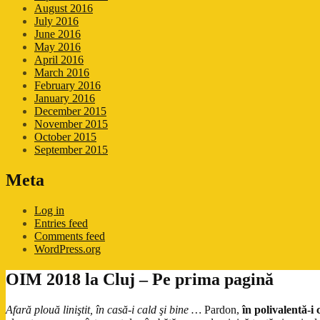
August 2016
July 2016
June 2016
May 2016
April 2016
March 2016
February 2016
January 2016
December 2015
November 2015
October 2015
September 2015
Meta
Log in
Entries feed
Comments feed
WordPress.org
OIM 2018 la Cluj – Pe prima pagină
Afară plouă liniştit, în casă-i cald şi bine …
Pardon,
în polivalentă-i 