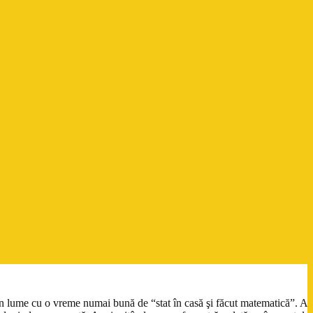
din lume cu o vreme numai bună de “stat în casă şi făcut matematică”. A