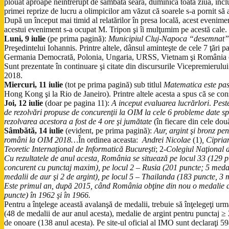
plouat aproape neîntrerupt de sâmbătă seara, duminică toată ziua, inclus
primei reprize de lucru a olimpicilor am văzut că soarele s-a pornit să 
După un început mai timid al relatărilor în presa locală, acest evenime
acestui eveniment s-a ocupat M. Tripon şi îi mulţumim pe acestă cale. V
Luni, 9 iulie
(pe prima pagină):
Municipiul Cluj-Napoca “desemnat” 
Preşedintelui Iohannis. Printre altele, dânsul aminteşte de cele 7 ţări 
Germania Democrată, Polonia, Ungaria, URSS, Vietnam şi România ca ţar
Sunt prezentate în continuare şi citate din discursurile Vicepremierul
2018.
Miercuri, 11 iulie
(tot pe prima pagină) sub titlul
Matematica este pa
Hong Kong şi la Rio de Janeiro). Printre altele acesta a spus că se cons
Joi, 12 iulie
(doar pe pagina 11):
A inceput evaluarea lucrărlori
.
Peste
de rezolvări propuse de concurenţii la OIM la cele 6 probleme date spr
rezolvarea acestora a fost de 4 ore şi jumătate
(în fiecare din cele dou
Sâmbătă, 14 iulie
(evident, pe prima pagină):
Aur, argint şi bronz pe
români la OIM 2018…
În ordinea aceasta:
Andrei Nicolae
(1)
, Cipri
Teoretic Internaţional de Informatică Bucureşti
; 2-
Colegiul Naţional 
Cu rezultatele de anul acesta, România se situează pe locul 33 (129 pu
concurent cu punctaj maxim), pe locul 2 – Rusia (201 puncte; 5 medali
medalii de aur şi 2 de argint), pe locul 5 – Thailanda (183 puncte, 3 m
Este primul an, după 2015, când România obţine din nou o medalie d
puncte) în 1962 şi în 1966.
Pentru a înţelege această avalanşă de medalii, trebuie să înţelegeţi u
(48 de medalii de aur anul acesta), medalie de argint pentru punctaj ≥
de onoare (138 anul acesta). Pe site-ul oficial al IMO sunt declaraţi 59