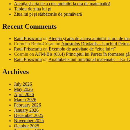
Atenţia şi arta de a crea amintiri la ora de matematică
Tablou de ziua lui pi
Ziua lui pi şi sărbătorile de primăvară
Recent Comments
Raul Prisacariu
on
Atenţia şi arta de a crea amintiri la ora de m
Corneliu Bratu-Crișan
on
Apostolos Doxiadis – Unchiul Petros 
Raul Prisacariu
on
Exemplu de activitate de “ziua lui π”
Cosmin
on
AFM-Bis (03.4) Principiul lui Pareto în formarea gâ
Raul Prisacariu
on
Analfabetismul funcţional matematic – Ex.1: 
Archives
July 2026
May 2026
April 2026
March 2026
February 2026
January 2026
December 2025
November 2025
October 2025