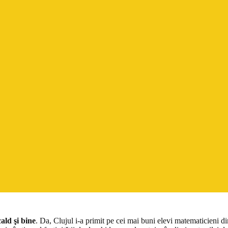
cald şi bine
. Da, Clujul i-a primit pe cei mai buni elevi matematicieni 