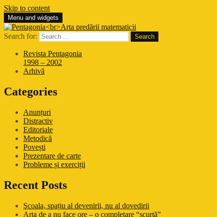
Skip to content
Menu and widgets
Pentagonia
Arta predării matematicii
Search for:
Revista Pentagonia
1998 – 2002
Arhivă
Categories
Anunțuri
Distractiv
Editoriale
Metodică
Povești
Prezentare de carte
Probleme și exerciții
Recent Posts
Şcoala, spațiu al devenirii, nu al dovedirii
Arta de a nu face ore – o completare “scurtă”