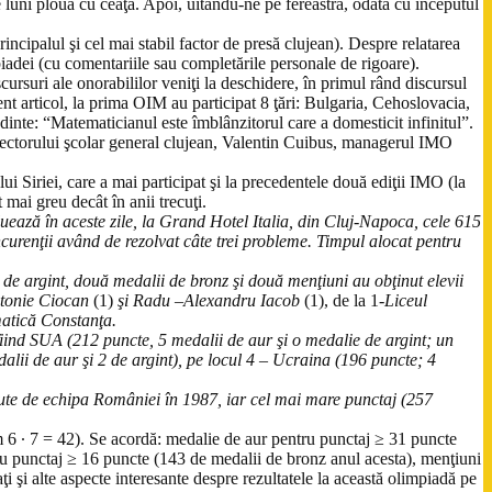
de luni ploua cu ceaţă. Apoi, uitându-ne pe fereastră, odată cu începutul
rincipalul şi cel mai stabil factor de presă clujean). Despre relatarea
iadei (cu comentariile sau completările personale de rigoare).
scursuri ale onorabililor veniţi la deschidere, în primul rând discursul
ent articol, la prima OIM au participat 8 ţări: Bulgaria, Cehoslovacia,
te: “Matematicianul este îmblânzitorul care a domesticit infinitul”.
spectorului şcolar general clujean, Valentin Cuibus, managerul IMO
ui Siriei, care a mai participat şi la precedentele două ediţii IMO (la
 mai greu decât în anii trecuţi.
luează în aceste zile, la Grand Hotel Italia, din Cluj-Napoca, cele 615
ncurenţii având de rezolvat câte trei probleme. Timpul alocat pentru
 de argint, două medalii de bronz şi două menţiuni au obţinut elevii
ntonie Ciocan
(1)
şi Radu –Alexandru Iacob
(1), de la 1-
Liceul
matică Constanţa.
 fiind SUA (212 puncte, 5 medalii de aur şi o medalie de argint; un
alii de aur şi 2 de argint), pe locul 4 – Ucraina (196 puncte; 4
te de echipa României în 1987, iar cel mai mare punctaj (257
m 6 ∙ 7 = 42). Se acordă: medalie de aur pentru punctaj ≥ 31 puncte
ru punctaj ≥ 16 puncte (143 de medalii de bronz anul acesta), menţiuni
i şi alte aspecte interesante despre rezultatele la această olimpiadă pe