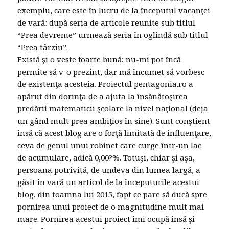
exemplu, care este în lucru de la începutul vacanţei
de vară: după seria de articole reunite sub titlul
“Prea devreme” urmează seria în oglindă sub titlul
“Prea târziu”.
Există şi o veste foarte bună; nu-mi pot încă
permite să v-o prezint, dar mă încumet să vorbesc
de existenţa acesteia. Proiectul pentagonia.ro a
apărut din dorinţa de a ajuta la însănătoşirea
predării matematicii şcolare la nivel naţional (deja
un gând mult prea ambiţios în sine). Sunt conştient
însă că acest blog are o forţă limitată de influenţare,
ceva de genul unui robinet care curge într-un lac
de acumulare, adică 0,00?%. Totuşi, chiar şi aşa,
persoana potrivită, de undeva din lumea largă, a
găsit în vară un articol de la începuturile acestui
blog, din toamna lui 2015, fapt ce pare să ducă spre
pornirea unui proiect de o magnitudine mult mai
mare. Pornirea acestui proiect îmi ocupă însă şi