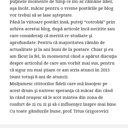
puţinele momente de timp ce mi-ar rămâne liber,
aşa încât, măcar pentru o vreme postările pe blog
vor trebui să se lase aşteptate.
Până la viitoare postări însă, puteţi “cotrobăi” prin
arhiva acestui blog, după articole încă necitite sau
care consideraţi că merită re-studiate şi
aprofundate. Pentru că majoritatea rămân de
actualitate şi la ani buni de la postare. Chiar şi eu
am făcut la fel, în momentul când a apărut discuţia
despre articolul de care am vorbit mai sus, pentru
că sigur nu mai ştiam ce am scris atunci în 2015
(sunt totuşi 8 ani de atunci).
Mulţumesc cititorilor fideli care mă însoţesc pe
acest drum şi nutresc speranţa că măcar din când
în când reuşesc să le scot mintea din zona de
confort de zi cu zi şi să-i influenţez înspre mai bine.
Cu toate gândurile bune, prof. Titus Grigorovici