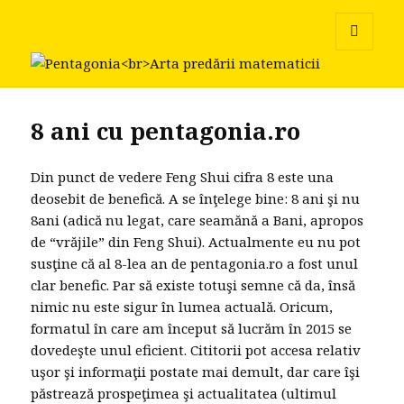
Pentagonia
MENU
AND
WIDGETS
8 ani cu pentagonia.ro
Din punct de vedere Feng Shui cifra 8 este una
deosebit de benefică. A se înţelege bine: 8 ani şi nu
8ani (adică nu legat, care seamănă a Bani, apropos
de “vrăjile” din Feng Shui). Actualmente eu nu pot
susţine că al 8-lea an de pentagonia.ro a fost unul
clar benefic. Par să existe totuşi semne că da, însă
nimic nu este sigur în lumea actuală. Oricum,
formatul în care am început să lucrăm în 2015 se
dovedeşte unul eficient. Cititorii pot accesa relativ
uşor şi informaţii postate mai demult, dar care îşi
păstrează prospeţimea şi actualitatea (ultimul