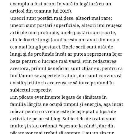
exemplu a fost acum în vară în legătură cu un
articol din toamna lui 2015).
Uneori sunt postări mai dese, alteori mai rare;
uneori sunt postări superficiale, alteori îmi reuşesc
articole mai profunde; unele postări sunt scurte,
altele foarte lungi (anul acesta am avut din nou o
cea mai lungă postare). Unele serii sunt atât de
lungi şi de profunde încât ar putea reprezenta lejer
baza pentru o lucrare mai vastă. Prin redactarea
acestora, primul beneficiar sunt chiar eu, pentru că
îmi lămuresc aspectele tratate, dar sunt convins că
există şi cititori care reuşesc să intre profund în
subiectul respectiv.
Din păcate evenimente legate de sănătate în
familia lărgită ne ocupă timpul şi energia, aşa încât
măcar pentru o vreme este de aşteptat o lipsă de
activitate pe acest blog. Subiectele de tratat sunt
multe şi stau ordonat “aşezate la rând”, dar din
păcate vor mai trebui să aştepte. Dau un singur